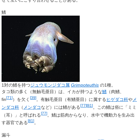
鰭
1対の鰭を持つ
ジュウモンジダコ属
Grimpoteuthis
の1種。
タコ類の多く（無触毛亜目）は、イカが持つような
鰭
（肉鰭、
[
71
]
[
39
]
fin
）を欠く
。有触毛亜目（有鰭亜目）に属する
ヒゲダコ科
や
メ
[
77
]
[
81
]
ンダコ科
（
メンダコ
など）には鰭がある
。この鰭は俗に「ミミ
[
77
]
（耳）」と呼ばれる
。鰭は筋肉からなり、水中で機動力を生み出
[
81
]
す器官である
。
漏斗