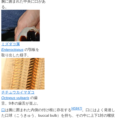
腕に囲まれた中央に口があ
る。
ミズダコ属
Enteroctopus
の顎板を
取り出した様子。
チチュウカイマダコ
Octopus vulgaris
の歯
舌。9本の歯舌が並ぶ。
[
45
]
[
47
]
口
は腕に囲まれた内側の付け根に存在する
。口にはよく発達し
た口球（こうきゅう、
buccal bulb
）を持ち、その中に上下1対の嘴状