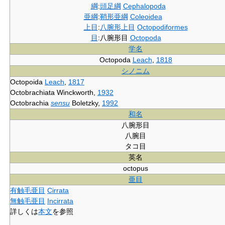
綱
:
頭足綱
Cephalopoda
亜綱
:
鞘形亜綱
Coleoidea
上目
:
八腕形上目
Octopodiformes
目
:
八腕形目
Octopoda
学名
Octopoda
Leach
,
1818
シノニム
Octopoida
Leach
,
1817
Octobrachiata
Winckworth,
1932
Octobrachia
sensu
Boletzky,
1992
和名
八腕形目
八腕目
タコ目
英名
octopus
亜目
有触毛亜目
Cirrata
無触毛亜目
Incirrata
詳しくは
本文
を参照