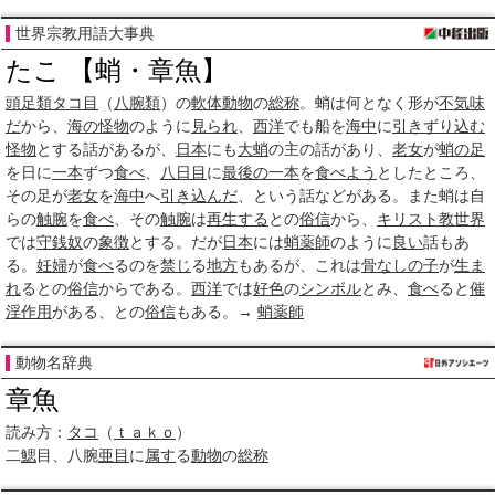
世界宗教用語大事典
たこ 【蛸・章魚】
頭足類
タコ目
（
八腕類
）の
軟体動物
の
総称
。蛸は何となく形が
不気味
だ
から、
海の怪物
のように
見られ
、
西洋
でも船を
海中
に
引きずり込む
怪物
とする話があるが、
日本
にも
大蛸
の主の話があり、
老女
が
蛸の足
を日に
一本
ずつ
食べ
、
八日目
に
最後の一本
を
食べよう
としたところ、
その足が
老女
を
海中
へ
引き込んだ
、という話などがある。また蛸は自
らの
触腕
を
食べ
、その
触腕
は
再生する
との
俗信
から、
キリスト教世界
では
守銭奴
の
象徴
とする。だが
日本
には
蛸薬師
のように
良い
話もあ
る。
妊婦
が
食べ
るのを
禁じ
る
地方
もあるが、これは
骨なし
の子
が
生ま
れ
るとの
俗信
からである。
西洋
では
好色
の
シンボル
とみ、
食べ
ると
催
淫
作用
がある、との
俗信
もある。→
蛸薬師
動物名辞典
章魚
読み方：
タコ
（
ｔａｋｏ
）
二
鰓
目、八腕
亜目
に
属す
る
動物
の
総称