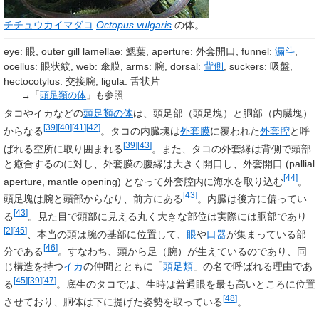
チチュウカイマダコ
Octopus vulgaris
の体。
eye: 眼, outer gill lamellae: 鰓葉, aperture: 外套開口, funnel:
漏斗
,
ocellus: 眼状紋, web: 傘膜, arms: 腕, dorsal:
背側
, suckers: 吸盤,
hectocotylus: 交接腕, ligula: 舌状片
→「
頭足類の体
」も参照
タコやイカなどの
頭足類の体
は、頭足部（頭足塊）と胴部（内臓塊）
[
39
]
[
40
]
[
41
]
[
42
]
からなる
。タコの内臓塊は
外套膜
に覆われた
外套腔
と呼
[
39
]
[
43
]
ばれる空所に取り囲まれる
。また、タコの外套縁は背側で頭部
と癒合するのに対し、外套膜の腹縁は大きく開口し、外套開口 (
pallial
[
44
]
aperture, mantle opening
) となって外套腔内に海水を取り込む
。
[
43
]
頭足塊は
腕
と
頭部
からなり、前方にある
。内臓は後方に偏ってい
[
43
]
る
。見た目で頭部に見える丸く大きな部位は実際には胴部であり
[
2
]
[
45
]
、本当の頭は腕の基部に位置して、
眼
や
口器
が集まっている部
[
46
]
分である
。すなわち、頭から足（腕）が生えているのであり、同
じ構造を持つ
イカ
の仲間とともに「
頭足類
」の名で呼ばれる理由であ
[
45
]
[
39
]
[
47
]
る
。底生のタコでは、生時は普通眼を最も高いところに位置
[
48
]
させており、胴体は下に提げた姿勢を取っている
。