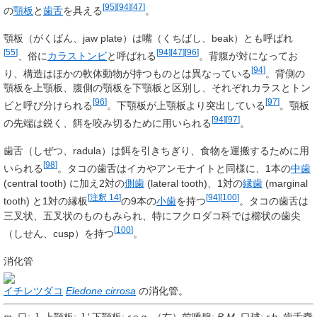
[
95
]
[
94
]
[
47
]
の
顎板
と
歯舌
を具える
。
顎板
（がくばん、
jaw plate
）は嘴（くちばし、
beak
）とも呼ばれ
[
55
]
[
94
]
[
47
]
[
96
]
、俗に
カラストンビ
と呼ばれる
。背腹が対になってお
[
94
]
り、構造はほかの軟体動物が持つものとは異なっている
。背側の
顎板を上顎板、腹側の顎板を下顎板と区別し、それぞれカラスとトン
[
96
]
[
97
]
ビと呼び分けられる
。下顎板が上顎板より突出している
。顎板
[
94
]
[
97
]
の先端は鋭く、餌を咬み切るために用いられる
。
歯舌
（しぜつ、
radula
）は餌を引きちぎり、食物を運搬するために用
[
98
]
いられる
。タコの歯舌はイカやアンモナイトと同様に、1本の
中歯
(
central tooth
) に加え2対の
側歯
(
lateral tooth
)、1対の
縁歯
(
marginal
[
注釈 14
]
[
94
]
[
100
]
tooth
) と1対の縁板
の9本の
小歯
を持つ
。タコの歯舌は
三叉状、五叉状のものもみられ、特にフクロダコ科では櫛状の歯尖
[
100
]
（しせん、
cusp
）を持つ
。
消化管
イチレツダコ
Eledone cirrosa
の消化管。
m.
口;
J.
上顎板;
J.'
下顎板;
r.s.g.
（右）前唾腺;
B.M.
口球;
r.b.
歯舌嚢