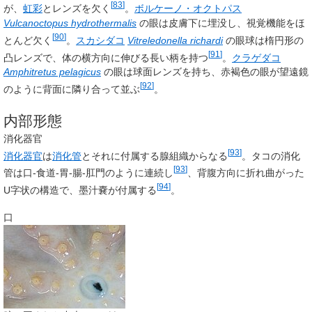
[
83
]
が、
虹彩
とレンズを欠く
。
ボルケーノ・オクトパス
Vulcanoctopus hydrothermalis
の眼は皮膚下に埋没し、視覚機能をほ
[
90
]
とんど欠く
。
スカシダコ
Vitreledonella richardi
の眼球は楕円形の
[
91
]
凸レンズで、体の横方向に伸びる長い柄を持つ
。
クラゲダコ
Amphitretus pelagicus
の眼は球面レンズを持ち、赤褐色の眼が望遠鏡
[
92
]
のように背面に隣り合って並ぶ
。
内部形態
消化器官
[
93
]
消化器官
は
消化管
とそれに付属する腺組織からなる
。タコの消化
[
93
]
管は口-食道-胃-腸-肛門のように連続し
、背腹方向に折れ曲がった
[
94
]
U字状の構造で、墨汁嚢が付属する
。
口