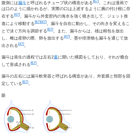
[
67
]
腹側には
漏斗
と呼ばれるチューブ状の構造がある
。これは漫画で
は口のように描かれるが、実際の口は上述するように腕の付け根に存
[
47
]
在する
。漏斗から外套腔内の海水を強く噴き出して、ジェット推
[
67
]
[
47
]
進により移動する
。漏斗を自在に動かし、その向きを変えるこ
[
67
]
とで泳ぐ方向を調節する
。また、漏斗からは、雄は精包を放出
[
47
]
し、雌は産卵の際、卵を放出する
。墨や排泄物も漏斗を通じて放
[
47
]
出される
。
漏斗は発生の過程では左右2
葉
に開いた構図をしており、それが癒合
[
67
]
して形成される
。
漏斗の左右には漏斗軟骨器と呼ばれる構造があり、外套膜と頸部を固
[
67
]
定している
。
眼