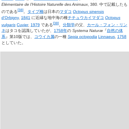
Elémentaire de l’Histoire Naturelle des Animaux
, 380. 中で記載したも
[
38
]
のである
。
タイプ種
は日本の
マダコ
Octopus sinensis
d'Orbigny
,
1841
に近縁な地中海の種
チチュウカイマダコ
Octopus
[
38
]
vulgaris
Cuvier
,
1979
である
。
分類学
の父、
カール・フォン・リン
ネ
はタコを認識していたが、
1758年
の
Systema Naturæ
『
自然の体
系
』第10版では、
コウイカ属
の一種
Sepia octopodia
Linnaeus
,
1758
としていた。