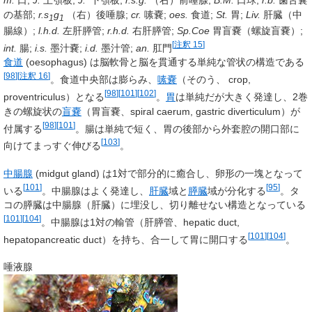
の基部;
r.s
g
（右）後唾腺;
cr.
嗉嚢;
oes.
食道;
St.
胃;
Liv.
肝臓（中
1
1
腸線）;
l.h.d.
左肝膵管;
r.h.d.
右肝膵管;
Sp.Coe
胃盲嚢（螺旋盲嚢）;
[
注釈 15
]
int.
腸;
i.s.
墨汁嚢;
i.d.
墨汁管;
an.
肛門
食道
(
oesophagus
) は脳軟骨と脳を貫通する単純な管状の構造である
[
98
]
[
注釈 16
]
。食道中央部は膨らみ、
嗉嚢
（そのう、
crop,
[
98
]
[
101
]
[
102
]
proventriculus
）となる
。
胃
は単純だが大きく発達し、2巻
きの螺旋状の
盲嚢
（胃盲嚢、
spiral caerum, gastric diverticulum
）が
[
98
]
[
101
]
付属する
。腸は単純で短く、胃の後部から外套腔の開口部に
[
103
]
向けてまっすぐ伸びる
。
中腸腺
(
midgut gland
) は1対で部分的に癒合し、卵形の一塊となって
[
101
]
[
95
]
いる
。中腸腺はよく発達し、
肝臓
域と
膵臓
域が分化する
。タ
コの膵臓は中腸腺（肝臓）に埋没し、切り離せない構造となっている
[
101
]
[
104
]
。中腸腺は1対の輸管（肝膵管、
hepatic duct,
[
101
]
[
104
]
hepatopancreatic duct
）を持ち、合一して胃に開口する
。
唾液腺