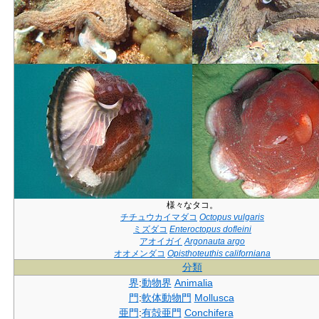
様々なタコ。
チチュウカイマダコ
Octopus vulgaris
ミズダコ
Enteroctopus dofleini
アオイガイ
Argonauta argo
オオメンダコ
Opisthoteuthis californiana
分類
界
:
動物界
Animalia
門
:
軟体動物門
Mollusca
亜門
:
有殻亜門
Conchifera