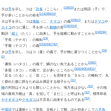
[
19
]
[
20
]
タは
手
を示し、コは「
許多
（ここら）」
または助語（子）で、
[
21
]
[
2
]
[
8
]
[
16
]
手が多いことからの命名
。
[
20
]
[
22
]
タは手を示し、コは
海鼠
（こ、
ナマコ
）の義
、または
ナマコ
や
[
23
]
[
2
]
[
16
]
カイコ
のコに通じ、手を持った
動物
の意
。
[
24
]
[
2
]
[
4
]
動詞「
綰く
（たく）」に由来し、手を縦横に動かすことから
。
[
19
]
「手長（テナガ）」の略転
。
[
25
]
[
26
]
[
27
]
[
2
]
「手瘤（テコブ）」の義
。
[
28
]
タは
手
を示し、コはコ（凝）の義で、手が物に凝りつくことから
[
2
]
。
[
29
]
[
2
]
「膚魚（ハタコ）」の義で、鱗のない魚であることから
。
[
30
]
[
2
]
[
4
]
[
16
]
[
31
]
「多股（タコ）」の義で、足が多いところから
。
「足る（たる）」と「壺（こ）」を意味する「タルコ」の略転で、丸
[
31
]
く膨れた腹に餌をため込み満足する様子から
。
[
32
]
種
の判別はイカよりも難しいことから、地方名は少ない
。その地
[
32
]
域の最有力種は「真」を冠して「まだこ」と呼ばれる
。標準和名
[
32
]
ヤナギダコ
や
クモダコ
は方言名に由来するものである
。
中国語
では通称として
章魚
、古称として
蛸
、ほか別名として
八爪魚
、