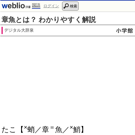
国語
ログイン
検索
章魚とは？ わかりやすく解説
デジタル大辞泉
×
＝
×
たこ【
蛸／章
魚／
鮹】