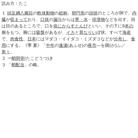
読み方：たこ
１
頭足綱
八腕目
の
軟体動物
の
総称
。
卵円形
の
頭状
のところが胴で、
内
臓
が
収まって
おり、
口状
の
漏斗
からは
墨・水
・
排泄物
などを出す。頭
は目のあるところで、口を
俗に
からすとんび
といい、その下に8
本の
腕をもつ。腕には
吸盤
があるが、
イカ
と
異なりい
ぼ状。すべて
海産
で、
肉食性
。
日本
にはマダコ・イイダコ・ミズダコなどが
分布し
、
食
用
にする。《
季
夏》「
中年
の
逢瀬
(あふせ)の
夜市
―を購(か)ふ／
寒々
」
２
⇒
蛸胴突
(たこどうつ)き
３
「
蛸配当
」の略。