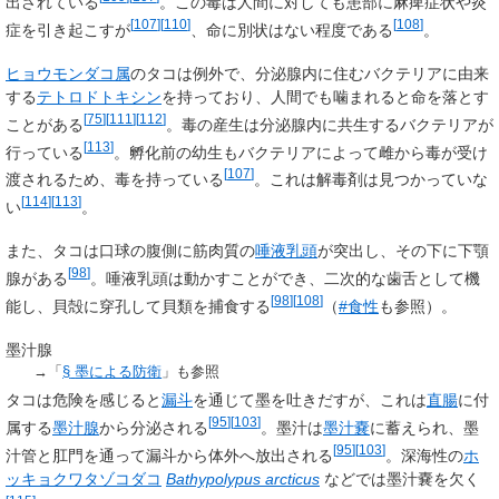
出されている
。この毒は人間に対しても患部に麻痺症状や炎
[
107
]
[
110
]
[
108
]
症を引き起こすが
、命に別状はない程度である
。
ヒョウモンダコ属
のタコは例外で、分泌腺内に住むバクテリアに由来
する
テトロドトキシン
を持っており、人間でも噛まれると命を落とす
[
75
]
[
111
]
[
112
]
ことがある
。毒の産生は分泌腺内に共生するバクテリアが
[
113
]
行っている
。孵化前の幼生もバクテリアによって雌から毒が受け
[
107
]
渡されるため、毒を持っている
。これは解毒剤は見つかっていな
[
114
]
[
113
]
い
。
また、タコは口球の腹側に筋肉質の
唾液乳頭
が突出し、その下に
下顎
[
98
]
腺
がある
。唾液乳頭は動かすことができ、二次的な歯舌として機
[
98
]
[
108
]
能し、貝殻に穿孔して貝類を捕食する
（
#食性
も参照）。
墨汁腺
→「
§
墨による防衛
」も参照
タコは危険を感じると
漏斗
を通じて墨を吐きだすが、これは
直腸
に付
[
95
]
[
103
]
属する
墨汁腺
から分泌される
。墨汁は
墨汁嚢
に蓄えられ、墨
[
95
]
[
103
]
汁管と肛門を通って漏斗から体外へ放出される
。深海性の
ホ
ッキョクワタゾコダコ
Bathypolypus arcticus
などでは墨汁嚢を欠く