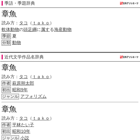
季語・季題辞典
章魚
読み方：
タコ
（
ｔａｋｏ
）
軟体動物
の
頭足綱
に
属す
る
海産
動物
夏
季節
動物
分類
近代文学作品名辞典
章魚
読み方：
タコ
（
ｔａｋｏ
）
萩原朔太郎
作者
昭和9年
初出
アフォリズム
ジャンル
章魚
読み方：
タコ
（
ｔａｋｏ
）
平林たい子
作者
昭和10年
初出
小説
ジャンル