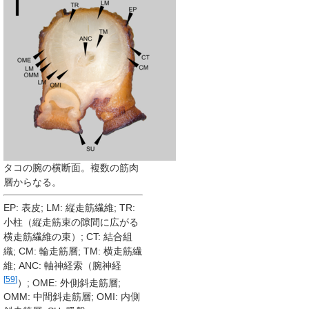
タコの腕の横断面。複数の筋肉
層からなる。
EP: 表皮; LM: 縦走筋繊維; TR:
小柱（縦走筋束の隙間に広がる
横走筋繊維の束）; CT: 結合組
織; CM: 輪走筋層; TM: 横走筋繊
維; ANC: 軸神経索（腕神経
[
59
]
）; OME: 外側斜走筋層;
OMM: 中間斜走筋層; OMI: 内側