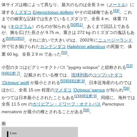
体サイズは種によって異なり、最大のものは全長 3 m
（
メートル
）
に
[
49
]
達する
ミズダコ
Enteroctopus dofleini
やその近縁種である
。これ
までの確実な記録では生きているミズダコで、全長 4 m、体重 71
[
50
]
[
51
]
kg
（
キログラム
）
のものが知られる
。あくまで説話上である
が、腕を広げた長さが 9.75 m、重さは 272 kg のミズダコの逸話もあ
[
50
]
[
51
]
[
52
]
る
。それに次いで大きいのは、2002年に
ニュージーランド
沖で引き揚げられた
カンテンダコ
Haliphron atlanticus
の死骸で、体
[
50
]
重 60 kg、全長 2.9 m であった
。
[
53
]
小型のタコはピグミーオクトパス "
pygmy octopus
" と総称される
[
49
]
[
注釈 7
]
。記載されている種では、
琉球列島
の
コツブハナダコ
[
55
]
[
56
]
[
注釈 8
]
‘Octopus’ wolfi
が最小とされる
。日本近海産のものでは
[
56
]
ほかに、全長 15 cm 程度の
マメダコ
‘Octopus’ parvus
が知られ
、
[
1
]
[
49
]
[
注釈 9
]
かつては日本最小とされたこともある
。同様に、海外では
全長 11.5 cm の
カリビアン・ドワーフ・オクトパス
Paroctopus
[
58
]
mercatoris
が最小の種とされることがある
。
腕