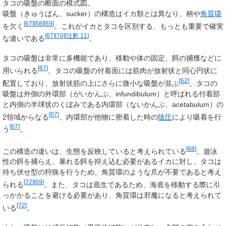
タコの吸盤の断面の模式図。
吸盤
（きゅうばん、
sucker
）の構造はイカ類とは異なり、柄や
角質環
[
67
]
[
68
]
[
69
]
を欠く
。これがイカとタコを区別する、もっとも重要で確実
[
67
]
[
70
]
[
注釈 11
]
な違いである
。
タコの吸盤は非常に多機能であり、移動や体の固定、餌の捕獲などに
[
67
]
用いられる
。タコの吸盤の付着面には筋肉が放射状と同心円状に
[
62
]
配置しており、放射状筋の上にさらに微小な吸盤が並ぶ
。タコの
吸盤は外側の
外環部
（がいかんぶ、
infundibulum
）と呼ばれる付着部
と内側の半球状のくぼみである
内環部
（ないかんぶ、
acetabulum
）の
[
67
]
2領域からなる
。内環部が他物に密着した時の
陰圧
により吸着を行
[
67
]
う
。
[
68
]
この構造の違いは、生態を反映していると考えられている
。遊泳
性の餌を捕らえ、暴れる餌を抑え込む必要があるイカに対し、タコは
待ち伏せ型の狩猟を行うため、角質環のような爪が不要であると考え
[
72
]
[
69
]
られる
。また、タコは底生であるため、海底を移動する際に引
っかかることを避ける必要があり、角質環は邪魔になると考えられて
[
72
]
いる
。