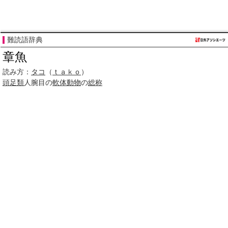
難読語辞典
章魚
読み方：
タコ
（
ｔａｋｏ
）
頭足類
人腕目の
軟体動物
の
総称