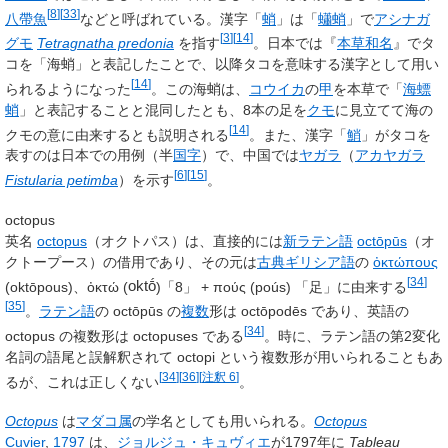
[
8
]
[
33
]
八帶魚
などと呼ばれている。漢字「
蛸
」は「
蠨蛸
」で
アシナガ
[
3
]
[
14
]
グモ
Tetragnatha predonia
を指す
。日本では『
本草和名
』でタ
コを「海蛸」と表記したことで、以降タコを意味する漢字として用い
[
14
]
られるようになった
。この海蛸は、
コウイカ
の
甲
を本草で「
海螵
蛸
」と表記することと混同したとも、8本の足を
クモ
に見立てて海の
[
14
]
クモの意に由来するとも説明される
。また、漢字「
鮹
」がタコを
表すのは日本での用例（半
国字
）で、中国では
ヤガラ
（
アカヤガラ
[
6
]
[
15
]
Fistularia petimba
）を示す
。
octopus
英名
octopus
（オクトパス）は、直接的には
新ラテン語
octōpūs
（オ
クトープース）の借用であり、その元は
古典ギリシア語
の
ὀκτώπους
[
34
]
(
oktōpous
)、
ὀκτώ
(
oktṓ
)「8」 +
πούς
(
poús
) 「足」に由来する
[
35
]
。
ラテン語
の
octōpūs
の
複数
形は
octōpodēs
であり、英語の
[
34
]
octopus
の複数形は
octopuses
である
。時に、ラテン語の第2変化
名詞の語尾と誤解釈されて
octopi
という複数形が用いられることもあ
[
34
]
[
36
]
[
注釈 6
]
るが、これは正しくない
。
Octopus
は
マダコ属
の学名としても用いられる。
Octopus
Cuvier
,
1797
は、
ジョルジュ・キュヴィエ
が1797年に
Tableau