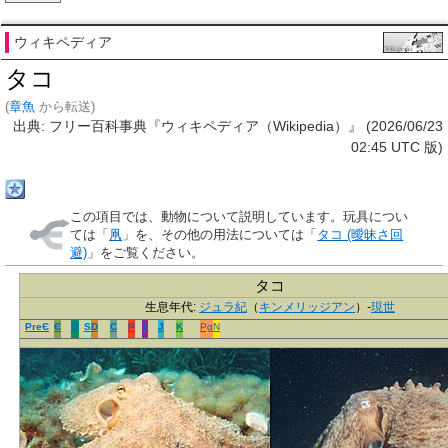
ウィキペディア
タコ
(
章魚
から転送)
出典: フリー百科事典『ウィキペディア（Wikipedia）』 (2026/06/23
02:45 UTC 版)
この項目では、動物について説明しています。玩具につい
ては「
凧
」を、その他の用法については「
タコ (曖昧さ回
避)
」をご覧ください。
タコ
生息年代:
ジュラ紀
（
キンメリッジアン
）-
現世
PreЄ
Є
O
S
D
C
P
T
J
K
Pg
N