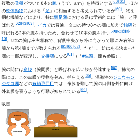
[
60
]
[
61
]
複数の
吸盤
がついた8本の
腕
（うで、
arm
）を特徴とする
。ほか
[
60
]
の
軟体動物
における「
足
」に相当すると考えられているが
、物を
掴む機能などにより、特に
頭足類
における足は学術的には「腕」と呼
[
62
]
[
43
]
[
63
]
ばれる
。
イカ
では普通、タコの持つ8本の腕に加えて
触腕
と
[
60
]
[
62
]
[
注釈
呼ばれる2本の腕を持つため、合わせて10本の腕を持つ
10
]
。8本の腕は左右相称で、背側中央から外に向かって順に左右第1
[
61
]
[
60
]
[
62
]
腕から第4腕までが数えられる
。ただし、雄はある決まった
[
61
]
腕の一部が変形し、
交接腕
になる
（「
#生殖
」節も参照）。
[
60
]
腕の間には
傘膜
（腕間膜）と呼ばれる広い膜が発達する
。捕食の
[
65
]
際には、この傘膜で獲物を包み、捕らえる
。深海性の
ジュウモン
ジダコ属
などの
有触毛亜目
では、傘膜を翻して腕の口側を外に向け、
[
66
]
外套膜を覆うような行動が知られている
。
吸盤