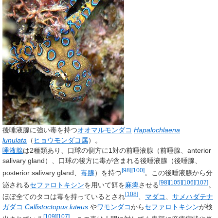
後唾液腺に強い毒を持つ
オオマルモンダコ
Hapalochlaena
lunulata
（
ヒョウモンダコ属
）。
唾液腺
は2種類あり、口球の側方に1対の
前唾液腺
（前唾腺、
anterior
salivary gland
）、口球の後方に毒が含まれる
後唾液腺
（後唾腺、
[
98
]
[
100
]
posterior salivary gland
、
毒腺
）を持つ
。この後唾液腺から分
[
98
]
[
105
]
[
106
]
[
107
]
泌される
セファロトキシン
を用いて餌を
麻痺
させる
。
[
108
]
ほぼ全てのタコは毒を持っているとされ
、
マダコ
、
サメハダテナ
ガダコ
Callistoctopus luteus
や
ワモンダコ
から
セファロトキシン
が検
[
109
]
[
107
]