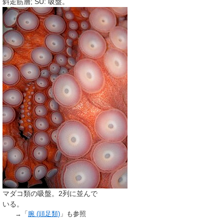
斜走筋層; SU: 吸盤。
マダコ類の吸盤。2列に並んで
いる。
→「
腕 (頭足類)
」も参照