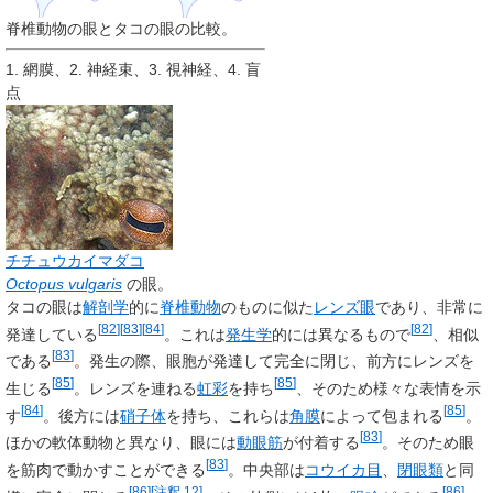
脊椎動物の眼とタコの眼の比較。
1. 網膜、2. 神経束、3. 視神経、4. 盲
点
チチュウカイマダコ
Octopus vulgaris
の眼。
タコの眼は
解剖学
的に
脊椎動物
のものに似た
レンズ眼
であり、非常に
[
82
]
[
83
]
[
84
]
[
82
]
発達している
。これは
発生学
的には異なるもので
、相似
[
83
]
である
。発生の際、眼胞が発達して完全に閉じ、前方にレンズを
[
85
]
[
85
]
生じる
。レンズを連ねる
虹彩
を持ち
、そのため様々な表情を示
[
84
]
[
85
]
す
。後方には
硝子体
を持ち、これらは
角膜
によって包まれる
。
[
83
]
ほかの軟体動物と異なり、眼には
動眼筋
が付着する
。そのため眼
[
83
]
を筋肉で動かすことができる
。中央部は
コウイカ目
、
閉眼類
と同
[
86
]
[
注釈 12
]
[
86
]