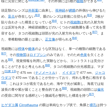
様に完全に閉じる
。その外側には1枚の
眼瞼
ができる
。
頭足類のレンズは
外胚葉
に由来し、
視神経
が
網膜
の外側から伸びるた
[
83
]
[
83
]
め、
盲点
が存在しない
。眼のレンズは前後に仕切られ
、2枚が
[
84
]
貼り合わさった構造となっている
。ヒトの
視細胞
は光の入射方向
とは反対を向き、神経節細胞などのいくつかの細胞層を通って光を受
[
87
]
容するが、タコの視細胞は頭部が光の入射方向を向いている
。ま
[
84
]
た、脊椎動物の眼とは違い、
正立像
が得られる
。
視細胞には
桿体
や
錐体
のような区別はなく、単一の種類の細胞である
[
87
]
。その
視物質
は
ロドプシン
のみであり、そのため
色覚
を欠くとさ
[
88
]
れる
。視覚情報を利用した実験などから、コントラストは見分け
[
88
]
ることができると考えられる
。タコの視細胞の分光感度は、マダ
[
注釈 13
]
コ
で 475 nm
（
ナノメートル
）
、
イイダコ
で 477 nm、
ジャコ
ウダコ
で 470 nm であることが分かっており、何れも青色に相当する
[
88
]
。これはタコが底生であるため、海中で光が減衰し、海底では短
[
88
]
波長の青や紫が届くことと整合的である
。視細胞の頭部には
偏光
[
87
]
の受容に関与する
感桿
という微絨毛が整列した構造を持つ
。
ヒゲダコ属
Cirrothauma
の眼は単純なカップ状で、角膜と
瞳孔
は持つ