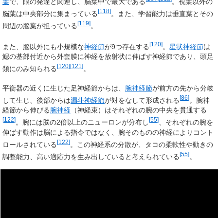
葉
で、眼の発達と関連し、脳葉中で最大である
。視葉以外の
[
118
]
脳葉は中央部分に集まっている
。また、学習能力は
垂直葉
とその
[
119
]
周辺の脳葉が担っている
。
[
120
]
また、脳以外にも小規模な
神経節
が9つ存在する
。
星状神経節
は
鰓の基部付近から外套膜に神経を放射状に伸ばす神経節であり、頭足
[
120
]
[
121
]
類にのみ知られる
。
平衡器の近くに生じた足神経節からは、
腕神経節
が前方の先から分岐
[
86
]
して生じ、後部からは
漏斗神経節
が対をなして形成される
。腕神
経節から伸びる
腕神経
（神経束）はそれぞれの腕の中央を貫通する
[
122
]
[
55
]
。腕には脳の2倍以上のニューロンが分布し
、それぞれの腕を
伸ばす動作は脳による指令ではなく、腕そのものの神経によりコント
[
122
]
ロールされている
。この神経系の分散が、タコの柔軟性や動きの
[
55
]
調整能力、高い適応力を生み出していると考えられている
。
筋系
その柔軟な体のほとんどは、他の多くの動物と同様に、
筋肉
組織が占
[
123
]
[
124
]
めている
。タコの主要な筋肉はイカに比べて多く、
頭部牽引
[
125
]
筋
、
漏斗牽引筋
、外套収縮筋、中央外套収縮筋を持つ
。漏斗から