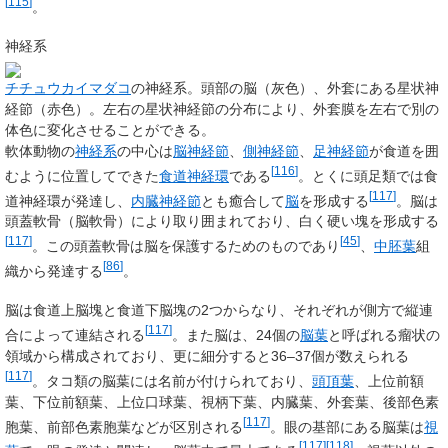
[
115
]
。
神経系
チチュウカイマダコ
の神経系。頭部の脳（灰色）、外套にある星状神
経節（赤色）。左右の星状神経節の分布により、外套膜を左右で別の
体色に変化させることができる。
軟体動物の
神経系
の中心は
脳神経節
、
側神経節
、
足神経節
が食道を囲
[
116
]
むように位置してできた
食道神経環
である
。とくに頭足類では食
[
117
]
道神経環が発達し、
内臓神経節
とも癒合して
脳
を形成する
。脳は
頭蓋軟骨（脳軟骨）により取り囲まれており、白く硬い塊を形成する
[
117
]
[
45
]
。この頭蓋軟骨は脳を保護するためのものであり
、
中胚葉
組
[
86
]
織から発達する
。
脳は食道上脳塊と食道下脳塊の2つからなり、それぞれが側方で縦連
[
117
]
合によって連結される
。また脳は、24個の
脳葉
と呼ばれる瘤状の
領域から構成されており、更に細分すると36–37個が数えられる
[
117
]
。タコ類の脳葉には名前が付けられており、
頭頂葉
、上位前額
葉、下位前額葉、上位口球葉、視柄下葉、内臓葉、外套葉、後部色素
[
117
]
胞葉、前部色素胞葉などが区別される
。眼の基部にある脳葉は
視
[
117
]
[
118
]