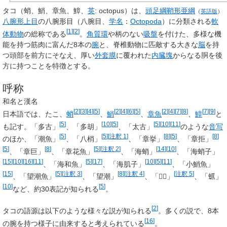
タコ
（蛸、鮹、章魚、鱆、
英
:
octopus
）は、
頭足綱
鞘形亜綱
（
英語版
）
八腕形上目
の
八腕形目
（八腕目、
学名
：
Octopoda
）に分類される
軟
[
1
]
[
2
]
体動物
の総称である
。
角質環
や柄のない
吸盤
を付けた、多様な機
能を持つ筋肉に富んだ8本の
腕
と、脊椎動物に匹敵する大きな
脳
を持
つ頭部を前方にそなえ、厚い
外套膜
に覆われた
内臓塊
からなる胴を後
方に持つことを特徴とする。
呼称
和名と漢名
[
2
]
[
3
]
[
4
]
[
5
]
[
2
]
[
4
]
[
6
]
[
5
]
[
2
]
[
4
]
[
7
]
[
8
]
[
7
]
[
9
]
日本語では、
たこ
、
蛸
、
鮹
、
章魚
、
鱆
と
[
5
]
[
10
]
[
5
]
[
5
]
[
10
]
[
11
]
も記す。「多古」
、「多胡」
、「太古」
のような
音写
[
5
]
[
5
]
[
注釈 1
]
[
8
]
[
5
]
[
8
]
のほか、「潮魚」
、「八梢」
、「章挙」
、「章拒」
[
5
]
[
8
]
[
5
]
[
注釈 2
]
[
14
]
[
10
]
、「章巨」
、「章花魚」
、「海蛸」
、「海蛸子」
[
15
]
[
10
]
[
16
]
[
11
]
[
5
]
[
17
]
[
10
]
[
5
]
[
11
]
、「海和魚」
、「海肌子」
、「小鮹魚」
[
15
]
[
5
]
[
注釈 3
]
[
8
]
[
注釈 4
]
[
注釈 5
]
、「望潮魚」
、「望潮」
、「𠑃魚」
、「䖣」
[
10
]
[
5
]
など、約30表記が知られる
。
[
2
]
タコの語源は以下のような様々な説が知られる
。多くの説で、8本
[
16
]
の腕を持つ様子に由来すると考えられている
。