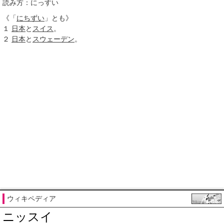
読み方：にっすい
《「
にちずい
」とも》
１
日本
と
スイス
。
２
日本
と
スウェーデン
。
ウィキペディア
ニッスイ