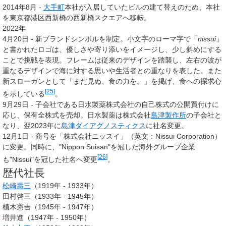
2014年8月 -
大手町
本社が入居していたビルの建て替えのため、本社
を東京都港区西新橋の西新橋スクエアへ移転。
2022年
4月20日 - 新ブランドシンボルを制定。小文字のローマ字で「
nissui
」
と書かれたロゴは、優しさや寄り添いをイメージし、少し斜めにする
ことで挑戦を表現。フレームは従来のデザインを踏襲し、左右の波が
重なるデザインで海に対する思いや生活者との重なりを表した。また
新スローガンとして「まだ見ぬ、食の力を。」を掲げ、食への探求心
[
25
]
を示している
。
9月29日 - 子会社である日水製薬株式会社の自己株式の公開買付けに
応じ、保有全株式を売却。日水製薬は株式会社
島津製作所
の子会社と
なり、翌2023年に
島津ダイアグノスティクス
に社名変更。
12月1日 - 商号を「
株式会社ニッスイ
」（英文：
Nissui Corporation
）
に変更。同時に、"Nippon Suisan"を冠した海外グループ企業
[
26
]
も"Nissui"を冠した社名へ変更
。
歴代社長
松崎壽三
（1919年 - 1933年）
田村啓三（1933年 - 1945年）
植木憲吉（1945年 - 1947年）
増井進（1947年 - 1950年）