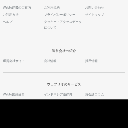
Weblio辞書のご案内
ご利用規約
お問い合わせ
ご利用方法
プライバシーポリシー
サイトマップ
ヘルプ
クッキー・アクセスデータ
について
運営会社の紹介
運営会社サイト
会社情報
採用情報
ウェブリオのサービス
Weblio国語辞典
インドネシア語辞典
英会話コラム
類語・対義語辞典
タイ語辞典
Weblio英会話
英和辞典・和英辞典
ベトナム語辞典
英語の質問箱
Weblio翻訳
古語辞典
語彙力診断
中国語辞典
スピーキングテスト