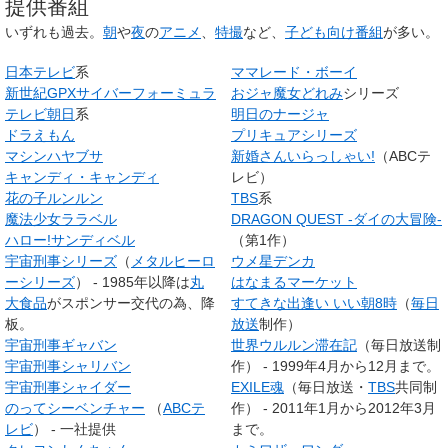
提供番組
いずれも過去。
朝
や
夜
の
アニメ
、
特撮
など、
子ども向け番組
が多い。
日本テレビ
系
ママレード・ボーイ
新世紀GPXサイバーフォーミュラ
おジャ魔女どれみ
シリーズ
テレビ朝日
系
明日のナージャ
ドラえもん
プリキュアシリーズ
マシンハヤブサ
新婚さんいらっしゃい!
（ABCテ
キャンディ・キャンディ
レビ）
花の子ルンルン
TBS
系
魔法少女ララベル
DRAGON QUEST -ダイの大冒険-
ハロー!サンディベル
（第1作）
宇宙刑事シリーズ
（
メタルヒーロ
ウメ星デンカ
ーシリーズ
） - 1985年以降は
丸
はなまるマーケット
大食品
がスポンサー交代の為、降
すてきな出逢い いい朝8時
（
毎日
板。
放送
制作）
宇宙刑事ギャバン
世界ウルルン滞在記
（毎日放送制
宇宙刑事シャリバン
作） - 1999年4月から12月まで。
宇宙刑事シャイダー
EXILE魂
（毎日放送・
TBS
共同制
のってシーベンチャー
（
ABCテ
作） - 2011年1月から2012年3月
レビ
） - 一社提供
まで。