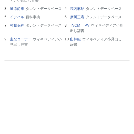
ィア小見出し辞書
笹原尚季
タレントデータベース
茂内麻結
タレントデータベース
イデハル
百科事典
廣川三憲
タレントデータベース
村越保春
タレントデータベース
TVCM・ PV
ウィキペディア小見
出し辞書
主なコーナー
ウィキペディア小
山神組
ウィキペディア小見出し
見出し辞書
辞書