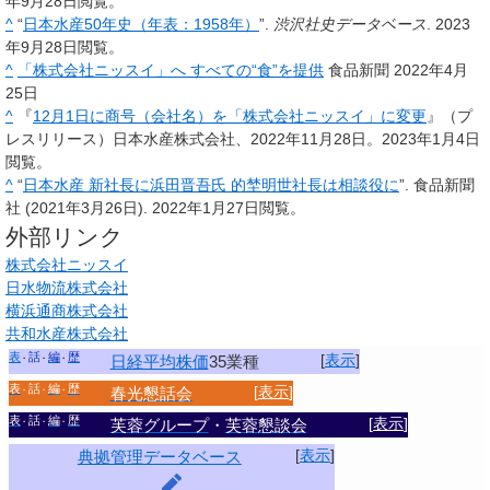
年9月28日閲覧。
^
“
日本水産50年史（年表：1958年）
”.
渋沢社史データベース
. 2023
年9月28日閲覧。
^
「株式会社ニッスイ」へ すべての“食”を提供
食品新聞 2022年4月
25日
^
『
12月1日に商号（会社名）を「株式会社ニッスイ」に変更
』（プ
レスリリース）日本水産株式会社、2022年11月28日
。
2023年1月4日
閲覧
。
^
“
日本水産 新社長に浜田晋吾氏 的埜明世社長は相談役に
”. 食品新聞
社 (2021年3月26日). 2022年1月27日閲覧。
外部リンク
株式会社ニッスイ
日水物流株式会社
横浜通商株式会社
共和水産株式会社
表
話
編
歴
[
表示
]
日経平均株価
35業種
表
話
編
歴
[
表示
]
春光懇話会
表
話
編
歴
[
表示
]
芙蓉グループ
・
芙蓉懇談会
[
表示
]
典拠管理データベース