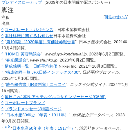
ブレディスローカップ
（2009年の日本開催で冠スポンサー）
脚注
注釈
[
脚注の使い方
]
出典
^
コーポレート・ガバナンス
- 日本水産株式会社
^
本社移転に関するお知らせ
日本水産株式会社
^
“
第106期（2020年度）有価証券報告書
”. 日本水産株式会社. 2021年
10月4日閲覧。
^
“
HOME| 芙蓉懇談会
”.
www.fuyo-kondankai.jp
. 2023年6月2日閲覧。
^
“
春光懇話会
”.
www.shunko.jp
. 2023年6月2日閲覧。
^
構成銘柄一覧：日経平均株価
Nikkei Inc. 2021年10月8日閲覧。
^
“
構成銘柄一覧 JPX日経インデックス400
”.
日経平均プロフィル
.
2025年1月10日閲覧。
^
“
統合報告書 | IR資料室 | ニッスイ
”.
ニッスイ公式サイト
. 2024年1月
15日閲覧。
^
毎日これ1本N-アセチルグルコサミンソーセージ(G698)
^
コーポレートブランド
^
ブランドメッセージ特設ページ
^
“
日本水産50年史（年表：1911年）
”.
渋沢社史データベース
. 2023
年9月28日閲覧。
a
b
^
“
日本水産50年史（年表：1917年）
”.
渋沢社史データベース
.