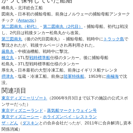
かつて保有していた船舶
峰島丸 - 北洋総合工船
図南丸 - 日本初の捕鯨母船。前身はノルウェーの捕鯨母船アンターク
チック（
Antarctic
）
第二図南丸（初代）
・
第二図南丸（2代目）
- 捕鯨母船。初代は戦没
し、2代目は戦後タンカー松島丸から改装。
第三図南丸
（後の2代目図南丸） - 捕鯨母船。戦時中に
トラック島
で
撃沈されたが、戦後サルベージされ再利用された。
厳島丸
- 中積油槽船。戦時中に撃沈。
橋立丸
- 1TL型
戦時標準船
仕様のタンカー。後に捕鯨母船
松島丸 - 3TL型戦時標準船仕様のタンカー
厚生丸 - 日本最初の大型冷凍工船。前身はイギリス船ナレンタ
摂津丸
- 塩蔵・冷凍工船。前身は
陸軍特殊船
。1953年に
南極海
で沈
没。
関連項目
東京ディズニーリゾート
（2006年9月3日まで以下の施設の公式スポ
ンサーだった）
東京ディズニーランド
-
蒸気船マークトウェイン号
東京ディズニーシー
-
ホライズンベイ・レストラン
ザ・どん
（
ダスキン
との合弁会社だったが、2011年に合弁解消し資本
関係消滅）