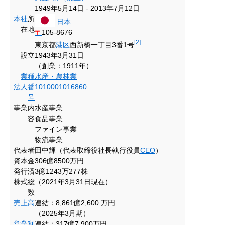
1949年5月14日 - 2013年7月12日
本社
所
日本
在地
〒
105-8676
[
2
]
東京都
港区
西新橋一丁目3番1号
設立
1943年3月31日
（創業：1911年）
業種
水産・農林業
法人番
1010001016860
号
事業内
水産事業
容
食品事業
ファイン事業
物流事業
代表者
田中輝（代表取締役社長執行役員
CEO
）
資本金
306億8500万円
発行済
3億1243万277株
株式総
（2021年3月31日現在）
数
売上高
連結：8,861億2,600 万円
（2025年3月期）
営業利
連結：317億7,900万円