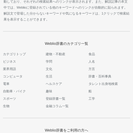
動しており、それぞれの検索結果へのリンクが表示されます。また、解説記事の本文
中では、Weblioに登録されている他のキーワードへのリンクが自動的に貼られます。
解説文で登場した分からないキーワードや気になるキーワードは、1クリックで検索結
果を表示することができます。
Weblio辞書のカテゴリ一覧
カテゴリトップ
建物・不動産
食品
ビジネス
学問
人名
業界用語
文化
方言
コンピュータ
生活
辞書・百科事典
電車
ヘルスケア
タレント出身地検索
自動車・バイク
趣味
船
スポーツ
登録辞書一覧
工学
生物
金融コラム一覧
Weblio辞書をご利用の方へ