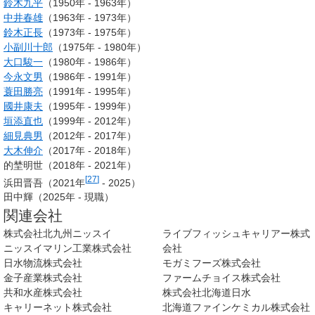
鈴木九平
（1950年 - 1963年）
中井春雄
（1963年 - 1973年）
鈴木正長
（1973年 - 1975年）
小副川十郎
（1975年 - 1980年）
大口駿一
（1980年 - 1986年）
今永文男
（1986年 - 1991年）
蓑田勝亮
（1991年 - 1995年）
國井康夫
（1995年 - 1999年）
垣添直也
（1999年 - 2012年）
細見典男
（2012年 - 2017年）
大木伸介
（2017年 - 2018年）
的埜明世（2018年 - 2021年）
[
27
]
浜田晋吾（2021年
- 2025）
田中輝（2025年 - 現職）
関連会社
株式会社北九州ニッスイ
ライブフィッシュキャリアー株式
ニッスイマリン工業株式会社
会社
日水物流株式会社
モガミフーズ株式会社
金子産業株式会社
ファームチョイス株式会社
共和水産株式会社
株式会社北海道日水
キャリーネット株式会社
北海道ファインケミカル株式会社