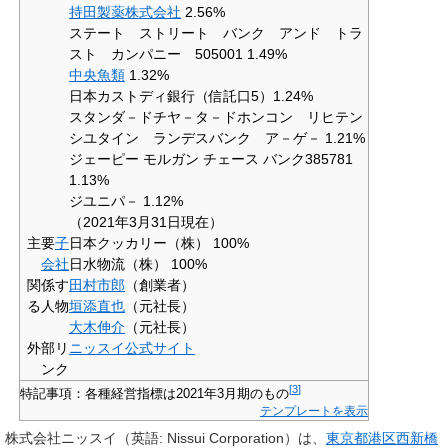
持田製薬株式会社
2.56%
ステート ストリート バンク アンド トラ
スト カンパニー 505001 1.49%
中央魚類
1.32%
日本カストディ銀行（信託口5）1.24%
スタンダ－ドチヤ－タ－ドホンコン リヒテン
シユタイン ランデスバンク ア－ゲ－ 1.21%
ジェーピー モルガン チェース バンク385781
1.13%
ジユニパ－ 1.12%
（2021年3月31日現在）
主要
子
日本クッカリー（株） 100%
会社
日水物流（株） 100%
関係す
田村市郎
（創業者）
る人物
垣添直也
（元社長）
大木伸介
（元社長）
外部リ
ニッスイ公式サイト
ンク
[
3
]
特記事項：各種経営指標は2021年3月期のもの
テンプレートを表示
株式会社ニッスイ
（英語:
Nissui Corporation
）は、
東京都
港区
西新橋