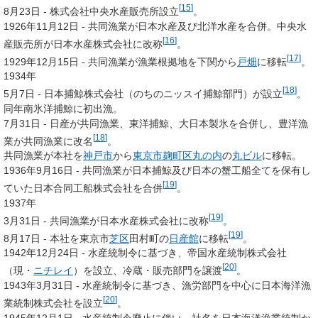
[
15
]
8月23日 - 株式会社中央水産販売所設立
。
1926年11月12日 - 共同漁業が日本水産及び北洋水産を合併。中央水
[
16
]
産販売所が日本水産株式会社に改称
。
[
17
]
1929年12月15日 - 共同漁業が漁業根拠地を下関から
戸畑
に移転
。
1934年
[
18
]
5月7日 - 日本捕鯨株式会社（のちのニッスイ捕鯨部門）が設立
。
同年南氷洋捕鯨に初出漁。
7月31日 - 日産が共同漁業、東洋捕鯨、大日本製氷を合併し、豊洋漁
[
18
]
業が共同漁業に改名
。
共同漁業が本社を
神戸市
から
東京市
麹町区
丸の内
の
丸ビル
に移転。
1936年9月16日 - 共同漁業が日本捕鯨及び日本の蟹工船全てを保有し
[
19
]
ていた日本合同工船株式会社を合併
。
1937年
[
19
]
3月31日 - 共同漁業が
日本水産株式会社
に改称
。
[
19
]
8月17日 - 本社を東京市
芝区
田村町の
日産館
に移転
。
1942年12月24日 - 水産統制令に基づき、帝国水産統制株式会社
[
20
]
（現・
ニチレイ
）を設立、冷蔵・販売部門を譲渡
。
1943年3月31日 - 水産統制令に基づき、漁労部門を中心に日本海洋漁
[
20
]
業統制株式会社を設立
。
1945年12月1日 - 水産統制令廃止に伴い、社名を日本海洋漁業統制か