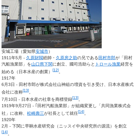
安城工場（愛知県
安城市
）
1911年5月 -
久原財閥
総帥・
久原房之助
の兄である
田村市郎
が「田村
汽船漁業部」を
山口県
下関
に創立、國司浩助らと
トロール漁業
経営を
[
12
]
始める（日本水産の創業）
。
1917年
6月3日 - 田村市郎が株式会社山神組の増資を引き受け、日本水産株式
[
13
]
会社に改称
。
[
13
]
7月10日 - 日本水産の社章を商標登録
。
1919年9月27日 - ｢田村汽船漁業部」が組織変更し「共同漁業株式会
[
14
]
社」に改称、
松崎壽三
が社長として就任
。
1920年
2月 - 下関に早鞆水産研究会（ニッスイ中央研究所の源流）を創立
[
14
]
。