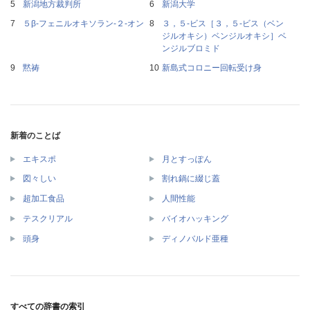
新潟地方裁判所
新潟大学
５β‐フェニルオキソラン‐２‐オン
３，５‐ビス［３，５‐ビス（ベン
ジルオキシ）ベンジルオキシ］ベ
ンジルブロミド
黙祷
新島式コロニー回転受け身
新着のことば
エキスポ
月とすっぽん
図々しい
割れ鍋に綴じ蓋
超加工食品
人間性能
テスクリアル
バイオハッキング
頭身
ディノバルド亜種
すべての辞書の索引