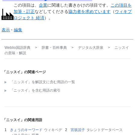
この項目は、
企業
に関連した
書きかけの項目
です。
この項目を
加筆・訂正
などしてくださる
協力者を求めています
（
ウィキプ
ロジェクト 経済
）。
表示
編集
Weblio国語辞典
>
辞書・百科事典
>
デジタル大辞泉
>
ニッスイ
の意味・解説
「ニッスイ」の関連ページ
「ニッスイ」を解説文に含む用語の一覧
「ニッスイ」を含む用語の索引
「ニッスイ」の関連用語
きょうのキーワード
ウィキペデ
宮坂謡子
タレントデータベース