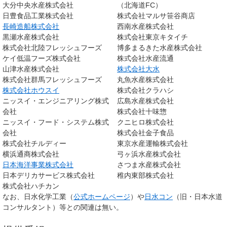
大分中央水産株式会社
（北海道FC）
日豊食品工業株式会社
株式会社マルサ笹谷商店
長崎造船株式会社
西南水産株式会社
黒瀬水産株式会社
株式会社東京キタイチ
株式会社北陸フレッシュフーズ
博多まるきた水産株式会社
ケイ低温フーズ株式会社
株式会社水産流通
山津水産株式会社
株式会社大水
株式会社群馬フレッシュフーズ
丸魚水産株式会社
株式会社ホウスイ
株式会社クラハシ
ニッスイ・エンジニアリング株式
広島水産株式会社
会社
株式会社十味惣
ニッスイ・フード・システム株式
クニヒロ株式会社
会社
株式会社金子食品
株式会社チルディー
東京水産運輸株式会社
横浜通商株式会社
弓ヶ浜水産株式会社
日本海洋事業株式会社
さつま水産株式会社
日本デリカサービス株式会社
稚内東部株式会社
株式会社ハチカン
なお、日水化学工業（
公式ホームページ
）や
日水コン
（旧・日本水道
コンサルタント）等との関連は無い。