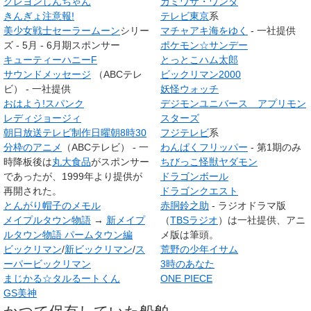
クレヨンしんちゃん
カミワザ・ワンダ
きんぎょ注意報!
テレビ東京
系
美少女戦士セーラームーン
シリー
マチャアキ海をゆく
- 一社提供
ズ - 5月 - 6月期スポンサー
ポケモン☆サンデー
キューティーハニーF
とっとこハム太郎
サウンドメッセージ
（ABCテレ
ビックリマン2000
ビ） - 一社提供
妖怪ウォッチ
おはよう!スパンク
デジモンユニバース アプリモン
レディジョージィ
スターズ
朝日放送テレビ制作日曜朝8時30
フジテレビ
系
分枠のアニメ
（ABCテレビ） - 一
わんぱくフリッパー
- 第1期のみ
時降板後は
丸大食品
がスポンサー
ちびっこ怪獣ヤダモン
であったが、1999年より提供が
ドラゴンボール
再開された。
ドラゴンクエスト
とんがり帽子のメモル
赤胴鈴之助
- ラジオドラマ版
メイプルタウン物語
→
新メイプ
（
TBSラジオ
）は一社提供、アニ
ルタウン物語 パームタウン編
メ版は筆頭。
ビックリマン
/
新ビックリマン
/
ス
荒野の少年イサム
ーパービックリマン
3時のあなた
まじかる☆タルるートくん
ONE PIECE
GS美神