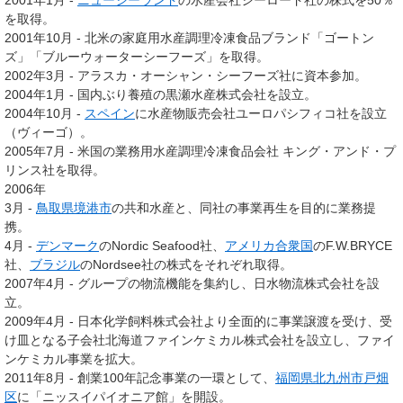
2001年1月 -
ニュージーランド
の水産会社シーロード社の株式を50％
を取得。
2001年10月 - 北米の家庭用水産調理冷凍食品ブランド「ゴートン
ズ」「ブルーウォーターシーフーズ」を取得。
2002年3月 - アラスカ・オーシャン・シーフーズ社に資本参加。
2004年1月 - 国内ぶり養殖の黒瀬水産株式会社を設立。
2004年10月 -
スペイン
に水産物販売会社ユーロパシフィコ社を設立
（ヴィーゴ）。
2005年7月 - 米国の業務用水産調理冷凍食品会社 キング・アンド・プ
リンス社を取得。
2006年
3月 -
鳥取県
境港市
の共和水産と、同社の事業再生を目的に業務提
携。
4月 -
デンマーク
のNordic Seafood社、
アメリカ合衆国
のF.W.BRYCE
社、
ブラジル
のNordsee社の株式をそれぞれ取得。
2007年4月 - グループの物流機能を集約し、日水物流株式会社を設
立。
2009年4月 - 日本化学飼料株式会社より全面的に事業譲渡を受け、受
け皿となる子会社北海道ファインケミカル株式会社を設立し、ファイ
ンケミカル事業を拡大。
2011年8月 - 創業100年記念事業の一環として、
福岡県
北九州市
戸畑
区
に「ニッスイパイオニア館」を開設。