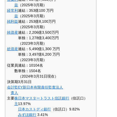
益
（2025年3月期）
経常利
連結：353億100 万円
益
（2025年3月期）
純利益
連結：253億8,100万円
（2025年3月期）
純資産
連結：2,206億3,500万円
単独：1,278億3,400万円
（2023年3月期）
総資産
連結：5,490億1,300 万円
単独：3,497億6,200 万円
（2023年3月期）
従業員
連結：10104名
数
単独：1504名
（2024年3月31日現在）
決算期
3月31日
会計監
EY新日本有限責任監査法人
査人
主要
株
日本マスタートラスト信託銀行
（信託口）
主
13.97%
日本カストディ銀行
（信託口）9.82%
みずほ銀行
3.41%