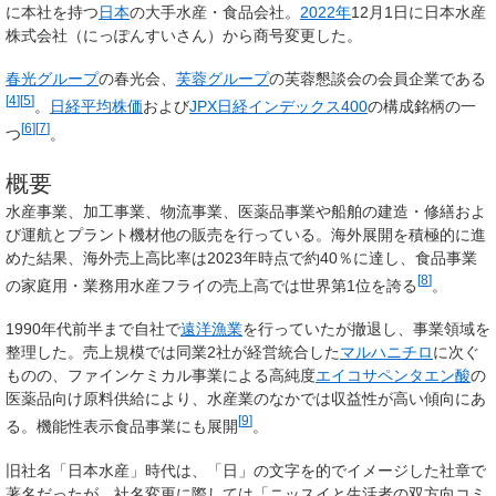
に本社を持つ
日本
の大手水産・食品会社。
2022年
12月1日に
日本水産
株式会社
（にっぽんすいさん）から商号変更した。
春光グループ
の春光会、
芙蓉グループ
の芙蓉懇談会の会員企業である
[
4
]
[
5
]
。
日経平均株価
および
JPX日経インデックス400
の構成銘柄の一
[
6
]
[
7
]
つ
。
概要
水産事業、加工事業、物流事業、医薬品事業や船舶の建造・修繕およ
び運航とプラント機材他の販売を行っている。海外展開を積極的に進
めた結果、海外売上高比率は2023年時点で約40％に達し、食品事業
[
8
]
の家庭用・業務用水産フライの売上高では世界第1位を誇る
。
1990年代前半まで自社で
遠洋漁業
を行っていたが撤退し、事業領域を
整理した。売上規模では同業2社が経営統合した
マルハニチロ
に次ぐ
ものの、ファインケミカル事業による高純度
エイコサペンタエン酸
の
医薬品向け原料供給により、水産業のなかでは収益性が高い傾向にあ
[
9
]
る。機能性表示食品事業にも展開
。
旧社名「日本水産」時代は、「日」の文字を的でイメージした社章で
著名だったが、社名変更に際しては「ニッスイと生活者の双方向コミ