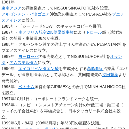
1981年
東南アジア
の調達拠点としてNISSUI SINGAPORE社を設置。
アルゼンチン
・
パタゴニア
沖漁業の拠点としてPESPASA社を
ブエノ
スアイレス
に設立。
1983年 - 「シーフードNOW」のキャッチコピーを展開。
1987年 -
南アフリカ航空295便墜落事故
により
トロール
部（遠洋漁
業）の船員・事業員38名が殉職。
1988年 - アルゼンチン沖での洋上すりみ生産のため､PESANTAR社を
ブエノスアイレスに設立。
1989年 -
ヨーロッパ
の販売拠点としてNISSUI EUROPE社を
オラン
ダ
・
アムステルダム
に設立。
1990年 -
エイコサペンタエン酸
を主成分とする
高脂血症
治療薬「エパ
デール」が医療用医薬品として承認され、共同開発先の
持田製薬
より
発売開始。
1995年 -
ベトナム
国営企業GIRIMEXとの合弁でMINH HAI NIGICO社
を設立。
1997年10月1日 - コーポレートブランドマークを統一。
1998年 - コンビニエンスストアチェーン向けの米飯工場・麺工場（ニ
ッスイの子会社4社）を再編統合し、日本クッカリー株式会社を設
立。
1999年6月 - 84期（99年3月期）年間3円の復配を決議。