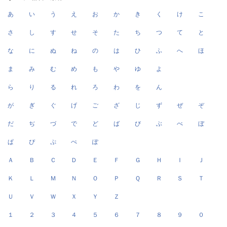
あ
い
う
え
お
か
き
く
け
こ
さ
し
す
せ
そ
た
ち
つ
て
と
な
に
ぬ
ね
の
は
ひ
ふ
へ
ほ
ま
み
む
め
も
や
ゆ
よ
ら
り
る
れ
ろ
わ
を
ん
が
ぎ
ぐ
げ
ご
ざ
じ
ず
ぜ
ぞ
だ
ぢ
づ
で
ど
ば
び
ぶ
べ
ぼ
ぱ
ぴ
ぷ
ぺ
ぽ
Ａ
Ｂ
Ｃ
Ｄ
Ｅ
Ｆ
Ｇ
Ｈ
Ｉ
Ｊ
Ｋ
Ｌ
Ｍ
Ｎ
Ｏ
Ｐ
Ｑ
Ｒ
Ｓ
Ｔ
Ｕ
Ｖ
Ｗ
Ｘ
Ｙ
Ｚ
１
２
３
４
５
６
７
８
９
０