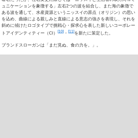
ュニケーションを象徴する」左右2つの波を結合し、また海の象徴で
ある波を通して、水産資源というニッスイの原点（オリジン）の思い
を込め、曲線による親しみと直線による意志の強さを表現し、それを
斜めに傾けたロゴタイプで挑戦心・探求心を表した新しいコーポレー
[
10
]
[
11
]
トアイデンティティー（CI）
・
を新たに策定した。
ブランドスローガンは「
まだ見ぬ、食の力を。
」。