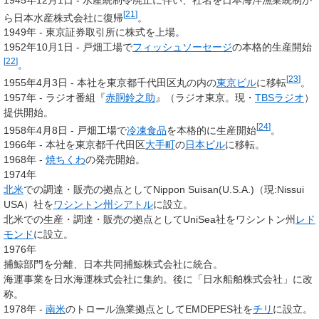
[
21
]
ら
日本水産株式会社
に復帰
。
1949年 - 東京証券取引所に株式を上場。
1952年10月1日 - 戸畑工場で
フィッシュソーセージ
の本格的生産開始
[
22
]
。
[
23
]
1955年4月3日 - 本社を東京都千代田区丸の内の
東京ビル
に移転
。
1957年 - ラジオ番組『
赤胴鈴之助
』（ラジオ東京。現・
TBSラジオ
）
提供開始。
[
24
]
1958年4月8日 - 戸畑工場で
冷凍食品
を本格的に生産開始
。
1966年 - 本社を東京都千代田区
大手町
の
日本ビル
に移転。
1968年 -
焼ちくわ
の発売開始。
1974年
北米
での調達・販売の拠点としてNippon Suisan(U.S.A.)（現:Nissui
USA）社を
ワシントン州
シアトル
に設立。
北米での生産・調達・販売の拠点としてUniSea社をワシントン州
レド
モンド
に設立。
1976年
捕鯨部門を分離、日本共同捕鯨株式会社に統合。
海運事業を日水海運株式会社に集約。後に「日水船舶株式会社」に改
称。
1978年 -
南米
のトロール漁業拠点としてEMDEPES社を
チリ
に設立。