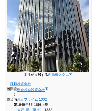
本社が入居する
西新橋スクエア
種類
株式会社
機関設
[
1
]
監査役会設置会社
計
市場情
東証プライム
1332
報
1949年5月16日上場
大証1部（廃止）
1332