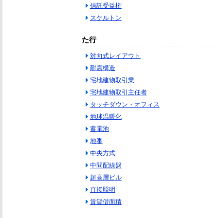
信託受益権
スケルトン
た行
対向式レイアウト
耐震構造
宅地建物取引業
宅地建物取引主任者
タッチダウン・オフィス
地球温暖化
蓄電池
地番
中央方式
中間配線盤
超高層ビル
直接照明
賃貸借面積