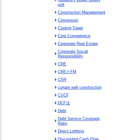
unit
Construction Management
Conversion
Cooling Tower
Core Competence
Corporate Real Estate
Corporate Social
Responsibility
CRE
CREとFM
CSR
curtain wall construction
CVCF
DCF法
Debt
Debt Service Coverage
Ratio
Direct Lighting
Discounted Cash Flow