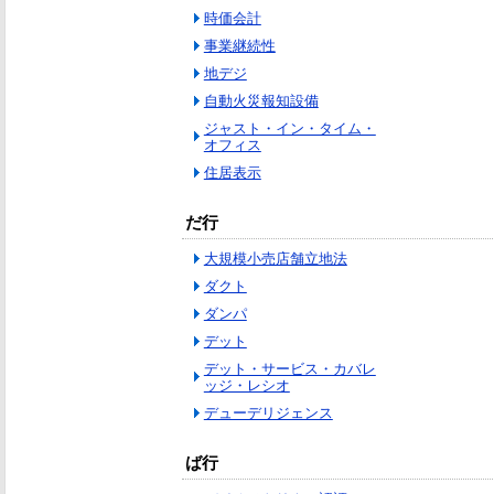
時価会計
事業継続性
地デジ
自動火災報知設備
ジャスト・イン・タイム・
オフィス
住居表示
だ行
大規模小売店舗立地法
ダクト
ダンパ
デット
デット・サービス・カバレ
ッジ・レシオ
デューデリジェンス
ば行