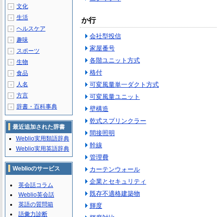
文化
＋
生活
＋
か行
ヘルスケア
＋
会社型投信
趣味
＋
家屋番号
スポーツ
＋
各階ユニット方式
生物
＋
格付
食品
＋
人名
可変風量単一ダクト方式
＋
方言
＋
可変風量ユニット
辞書・百科事典
＋
壁構造
乾式スプリンクラー
最近追加された辞書
間接照明
Weblio実用類語辞典
幹線
Weblio実用英語辞典
管理費
Weblioのサービス
カーテンウォール
企業とセキュリティ
英会話コラム
既存不適格建築物
Weblio英会話
英語の質問箱
輝度
語彙力診断