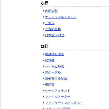
な行
内部統制
ナレッジマネジメント
二管式
ニ方向避難
日本版SOX法
は行
廃棄物処理法
発電機
ハートビル法
光ケーブル
避難安全検証法
表題部
ヒートアイランド
ファイルメーター
ファシリティマネジメント
ファニチュア計画