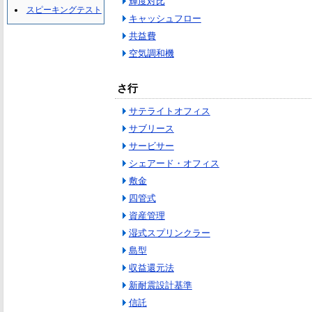
輝度対比
スピーキングテスト
キャッシュフロー
共益費
空気調和機
さ行
サテライトオフィス
サブリース
サービサー
シェアード・オフィス
敷金
四管式
資産管理
湿式スプリンクラー
島型
収益還元法
新耐震設計基準
信託