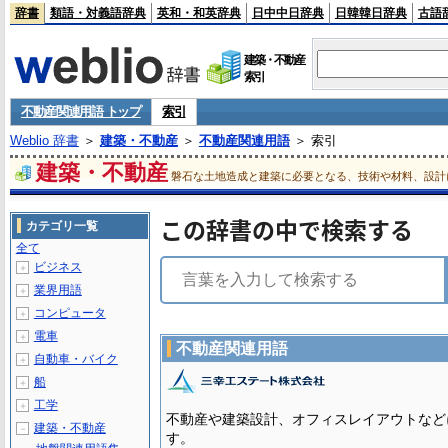
辞書
類語・対義語辞典
英和・和英辞典
日中中日辞典
日韓韓日辞典
古語
建築・不動産
索引
不動産関連用語 トップ
索引
Weblio 辞書
＞
建築・不動産
＞
不動産関連用語
＞ 索引
建築・不動産
磐石な土地造成と建築に必要となる、技術や材料、設計
この辞書の中で検索する
カテゴリ一覧
全て
ビジネス
＋
業界用語
＋
コンピュータ
＋
電車
＋
不動産関連用語
自動車・バイク
＋
船
＋
工学
＋
不動産や建築設計、オフィスレイアウトなど
建築・不動産
－
す。