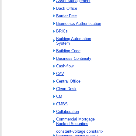
Asset Management
Back Office
Barrier Free
Biometrics Authentication
BRICs
Building Automation
System
Building Code
Business Continuity
Cash-flow
CAV
Central Office
Clean Desk
CM
CMBS
Collaboration
Commercial Mortgage
Backed Securities
constant-voltage constant-
frequency power supply