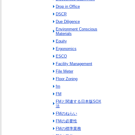
Drop in Office
DSCR
Due Diligence
Environment Conscious
Materials
Equity
Ergonomics
ESCO
Facility Management
File Meter
Floor Zoning
fm
FM
FMと関連する日本版SOX
法
FMのねらい
FMの必要性
FMの標準業務