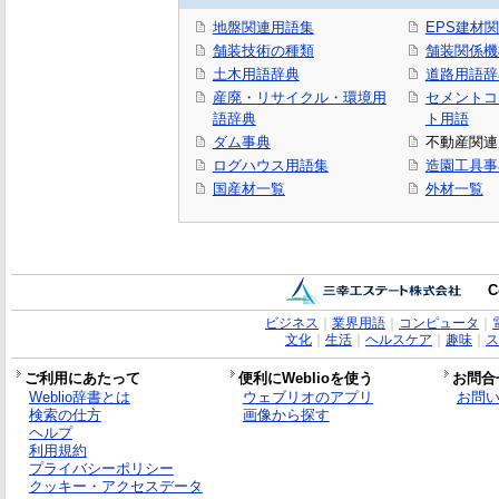
地盤関連用語集
EPS建材
舗装技術の種類
舗装関係機
土木用語辞典
道路用語辞
産廃・リサイクル・環境用
セメントコ
語辞典
ト用語
ダム事典
不動産関連
ログハウス用語集
造園工具事
国産材一覧
外材一覧
C
ビジネス
｜
業界用語
｜
コンピュータ
｜
文化
｜
生活
｜
ヘルスケア
｜
趣味
｜
ス
ご利用にあたって
便利にWeblioを使う
お問合
Weblio辞書とは
ウェブリオのアプリ
お問
検索の仕方
画像から探す
ヘルプ
利用規約
プライバシーポリシー
クッキー・アクセスデータ