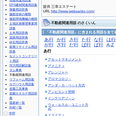
地盤関連用語集
EPS建材関連用語集
提供 三幸エステート
測量用語辞典
URL
http://www.websanko.com/
舗装技術の種類
舗装関係機械の種類
不動産関連用語 のさくいん
土地区画整理事業用
語集
「不動産関連用語」に含まれる用語を全て
土木用語辞典
道路用語辞典
あ行
か行
さ行
た行
な行
は行
砕石用語辞典
が行
ざ行
だ行
ば行
ぱ行
A-Z
産廃リサイクル用語
あ行
辞典
セメントコンクリー
アセットマネジメント
ト用語
河川用語解説集
アメニティ
ダム事典
アレンジャー
不動産関連用語
アロマコロジ－
リフォーム用語集
ログハウス用語集
アンダ－カ－ペット方式
造園工具事典
アンビエント照明
造園カタカナ用語辞
典
インテリアゾ－ン
国産材一覧
ウォ－ルスル－ユニット方
外材一覧
式
学問
＋
エクイティ