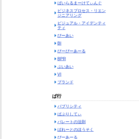
ばいらるまーけてぃんぐ
ビジネスプロセス・リエン
ジニアリング
ビジュアル・アイデンティ
ティ
びーあい
BI
びーぴーあーる
BPR
ぶいあい
VI
ブランド
ぱ行
パブリシティ
ぱぶりしてぃ
パレートの法則
ぱれーとのほうそく
ぴーあーる