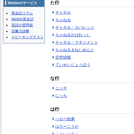
た行
Weblioのサービス
チャネル
英会話コラム
Weblio英会話
ちゃねる
英語の質問箱
チャネル・カバレッジ
語彙力診断
ちゃねるかばれっじ
スピーキングテスト
チャネル・マネジメント
ちゃねるまねじめんと
定性情報
ていせいじょうほう
な行
ニッチ
にっち
は行
ハロー効果
はろーこうか
ふぁいぶえふ