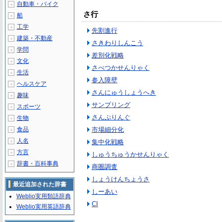
自動車・バイク
＋
さ行
船
＋
工学
＋
先割進行
建築・不動産
＋
さきわりしんこう
学問
＋
差別化戦略
文化
＋
さべつかせんりゃく
生活
＋
参入障壁
ヘルスケア
＋
さんにゅうしょうへき
趣味
＋
サンプリング
スポーツ
＋
さんぷりんぐ
生物
＋
食品
市場細分化
＋
人名
＋
集中化戦略
方言
＋
しゅうちゅうかせんりゃく
辞書・百科事典
＋
商圏調査
しょうけんちょうさ
最近追加された辞書
しーあい
Weblio実用類語辞典
CI
Weblio実用英語辞典