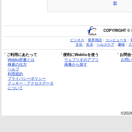
類
COPYRIGHT © 
ビジネス
｜
業界用語
｜
コンピュータ
｜
文化
｜
生活
｜
ヘルスケア
｜
趣味
｜
ス
ご利用にあたって
便利にWeblioを使う
お問合
Weblio辞書とは
ウェブリオのアプリ
お問
検索の仕方
画像から探す
ヘルプ
利用規約
プライバシーポリシー
クッキー・アクセスデータ
について
©2026