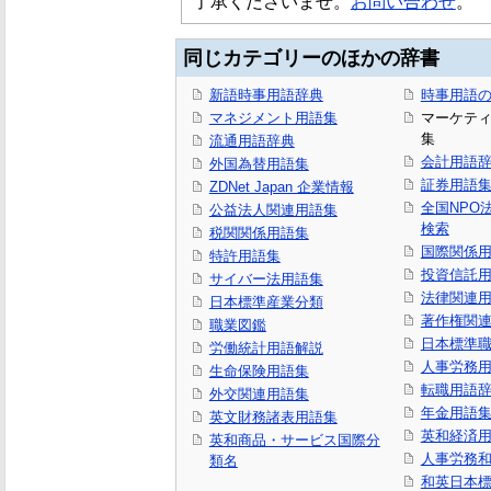
了承くださいませ。
お問い合わせ
。
同じカテゴリーのほかの辞書
新語時事用語辞典
時事用語の
マネジメント用語集
マーケテ
集
流通用語辞典
会計用語
外国為替用語集
証券用語
ZDNet Japan 企業情報
全国NPO
公益法人関連用語集
検索
税関関係用語集
国際関係
特許用語集
投資信託
サイバー法用語集
法律関連
日本標準産業分類
著作権関
職業図鑑
日本標準
労働統計用語解説
人事労務
生命保険用語集
転職用語
外交関連用語集
年金用語
英文財務諸表用語集
英和経済
英和商品・サービス国際分
人事労務
類名
和英日本