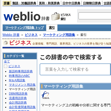
辞書
類語・対義語辞典
英和・和英辞典
日中中日辞典
日韓韓日辞典
古語
ビジネス
索引
マーケティング用語集 トップ
索引
Weblio 辞書
＞
ビジネス
＞
マーケティング用語集
＞ 索引
ビジネス
企業情報、専門用語、業界用語。ビジネスの世界を飛び交う知
この辞書の中で検索する
カテゴリ一覧
全て
ビジネス
－
新語時事用語辞典
時事用語のABC
M＆A用語集
マネジメント用語集
マーケティング用語集
マーケティング用語
DBM用語辞典
流通用語辞典
会計用語辞典
マーケティング上の戦略や分析に関する専門
会計監査関連用語集