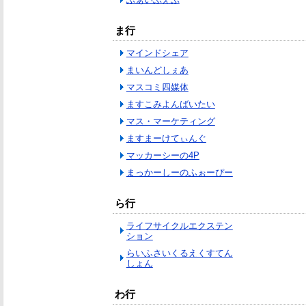
ま行
マインドシェア
まいんどしぇあ
マスコミ四媒体
ますこみよんばいたい
マス・マーケティング
ますまーけてぃんぐ
マッカーシーの4P
まっかーしーのふぉーぴー
ら行
ライフサイクルエクステン
ション
らいふさいくるえくすてん
しょん
わ行