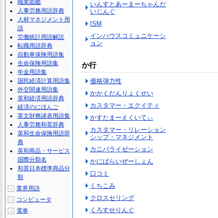
職業図鑑
いんすとあーまーちゃんだ
人事労務用語辞典
いじんぐ
人材マネジメント用
ISM
語
インハウスコミュニケーシ
労働統計用語解説
ョン
転職用語辞典
自動車保険用語集
生命保険用語集
か行
年金用語集
国民経済計算用語集
価格弾力性
外交関連用語集
かかくだんりょくせい
英和経済用語辞典
カスタマー・エクイティ
経済のにほんご
英文財務諸表用語集
かすたまーえくいてぃ
人事労務和英辞典
カスタマー・リレーション
英和生命保険用語辞
シップ・マネジメント
典
カニバライゼーション
英和商品・サービス
国際分類名
かにばらいぜーしょん
和英日本標準商品分
口コミ
類
くちこみ
業界用語
＋
クロスセリング
コンピュータ
＋
くろすせりんぐ
電車
＋