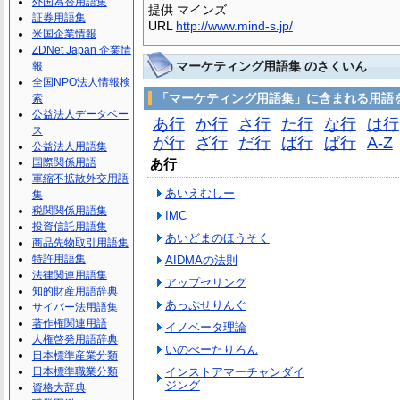
外国為替用語集
提供 マインズ
証券用語集
URL
http://www.mind-s.jp/
米国企業情報
ZDNet Japan 企業情
マーケティング用語集 のさくいん
報
全国NPO法人情報検
「マーケティング用語集」に含まれる用語
索
公益法人データベー
あ行
か行
さ行
た行
な行
は行
ス
が行
ざ行
だ行
ば行
ぱ行
A-Z
公益法人用語集
国際関係用語
あ行
軍縮不拡散外交用語
あいえむしー
集
税関関係用語集
IMC
投資信託用語集
あいどまのほうそく
商品先物取引用語集
特許用語集
AIDMAの法則
法律関連用語集
アップセリング
知的財産用語辞典
あっぷせりんぐ
サイバー法用語集
著作権関連用語
イノベータ理論
人権啓発用語辞典
いのべーたりろん
日本標準産業分類
日本標準職業分類
インストアマーチャンダイ
ジング
資格大辞典