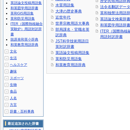
歴史民俗用語辞
英語論文投稿用語集
水質用語集
法令名翻訳デー
和英図学用語辞書
大津の歴史事典
英和独禁法用語
英和GIS用語集
近世年代
英和防災用語集
英語論文検索辞
世界宗教用語大事典
ITER（国際熱核融合
和英図学用語辞
実験炉）用語対訳辞
部局課名・官職名英
ITER（国際熱
書
訳辞典
用語対訳辞書
脱原発和英小辞典
JST科学技術用語日
和英教育用語辞典
英対訳辞書
文化
＋
英語論文投稿用語集
生活
＋
英和防災用語集
ヘルスケア
和英教育用語辞典
＋
趣味
＋
スポーツ
＋
生物
＋
食品
＋
人名
＋
方言
＋
辞書・百科事典
＋
最近追加された辞書