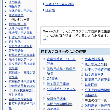
海の事典
広西チワン族自治区
南極辞典
江蘇省
海氷分類の用語集
水質用語集
中国の都市一覧
地図記号一覧
大津の歴史事典
Weblioのさくいんはプログラムで自動的に
防府歴史用語辞典
くいんの配置が含まれていることもあります
日露戦争関連用語集
せ
。
近世年代
歴史民俗用語辞典
留学用語集
同じカテゴリーのほかの辞書
世界宗教用語大事典
産学連携キーワード
宇宙用語辞典
法令名翻訳データ
辞典
法令用語日英標準対
統計学用語辞典
訳辞書
算数用語集・数学用
日本化学物質辞書
部局課名・官職名英
語集
動く農薬事典
訳辞典
OR事典
超電導用語解説
英和独禁法用語辞典
動く高分子事典
鉱物図鑑
学術用語英和対訳集
分子構造リファレン
分子生物学用語
JST科学技術用語日
ス
英対訳辞書
南極辞典
核融合用語集
英語論文検索辞書
中国の都市一覧
日英対訳言語学用語
時間生物学用語集
防府歴史用語辞
集
海の事典