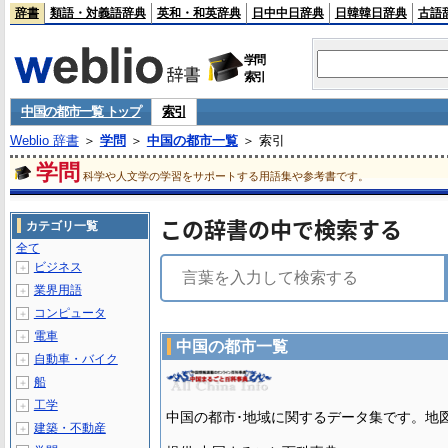
辞書
類語・対義語辞典
英和・和英辞典
日中中日辞典
日韓韓日辞典
古語
学問
索引
中国の都市一覧 トップ
索引
Weblio 辞書
＞
学問
＞
中国の都市一覧
＞ 索引
学問
科学や人文学の学習をサポートする用語集や参考書です。
この辞書の中で検索する
カテゴリ一覧
全て
ビジネス
＋
業界用語
＋
コンピュータ
＋
電車
＋
中国の都市一覧
自動車・バイク
＋
船
＋
工学
＋
中国の都市･地域に関するデータ集です。地
建築・不動産
＋