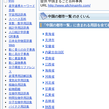
学問
提供 中国まるごと百科事典
－
URL
http://www.allchinainfo.com/
産学連携キーワード
辞典
宇宙用語辞典
中国の都市一覧 のさくいん
スペース百科
算数・数学用語集
「中国の都市一覧」に含まれる用語を全て
統計学用語辞典
人口統計学辞書
青海省
OR事典
天津市
日本化学物質辞書
Web
安徽省
動く香りの分子事典
内蒙古自治区
動く高分子事典
雲南省
動く農薬事典
動く薬物事典
江西省
分子構造リファレン
海南省
ス
超電導用語解説集
河南省
電気化学用語集
河北省
核融合用語集
甘粛省
鉱物図鑑
生物学用語辞典
広東省
時間生物学用語集
吉林省
分子生物学用語集
バイテク用語集
陜西省