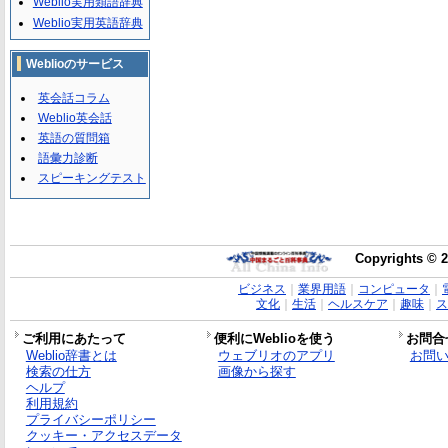
Weblio実用類語辞典
Weblio実用英語辞典
Weblioのサービス
英会話コラム
Weblio英会話
英語の質問箱
語彙力診断
スピーキングテスト
Copyrights 
ビジネス
｜
業界用語
｜
コンピュータ
｜
文化
｜
生活
｜
ヘルスケア
｜
趣味
｜
ス
ご利用にあたって
便利にWeblioを使う
お問合
Weblio辞書とは
ウェブリオのアプリ
お問
検索の仕方
画像から探す
ヘルプ
利用規約
プライバシーポリシー
クッキー・アクセスデータ