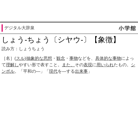
デジタル大辞泉
しょう‐ちょう〔シヤウ‐〕【象徴】
読み方：しょうちょう
［名］
(
スル
)
抽象的な
思想
・
観念
・
事物
などを、
具体的な
事物
によっ
て
理解し
やすい形で表すこと。
また、
その
表現
に
用いられ
たもの。
シ
ンボル
。「平和の―」「
現代
を―する
出来事
」