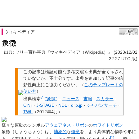
ウィキペディア
象徴
出典: フリー百科事典『ウィキペディア（Wikipedia）』 (2023/12/02
22:27 UTC 版)
この記事は検証可能な参考文献や出典が全く示され
ていないか、不十分です。
出典を追加して記事の信
頼性向上にご協力ください。
（
このテンプレートの
使い方
）
?
出典検索
:
"象徴"
–
ニュース
·
書籍
·
スカラー
·
CiNii
·
J-STAGE
·
NDL
·
dlib.jp
·
ジャパンサーチ
·
TWL
（
2012年4月
）
様々な運動のシンボル
アウェアネス・リボン
の
ホワイトリボン
象徴
（しょうちょう）は、
抽象的
な
概念
を、より具体的な物事や形に
[1]
よって表現すること、また、その表現に用いられたもの
。一般に、