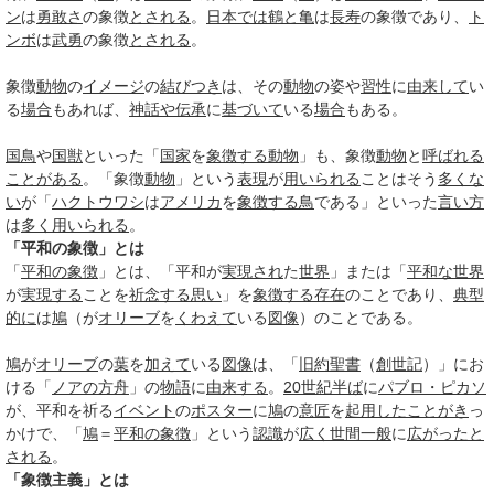
ン
は
勇敢さ
の象徴
とされる
。
日本では
鶴と亀
は
長寿
の象徴であり、
ト
ンボ
は
武勇
の象徴
とされる
。
象徴
動物
の
イメージ
の
結びつき
は、その
動物
の姿や
習性
に
由来して
い
る
場合
もあれば、
神話や伝承
に
基づいて
いる
場合
もある。
国鳥
や
国獣
といった「
国家
を
象徴する
動物
」も、象徴
動物
と
呼ばれる
ことがある
。「象徴
動物
」という
表現
が
用いられる
ことはそう
多くな
い
が「
ハクトウワシ
は
アメリカ
を
象徴する
鳥
である」といった
言い方
は
多く
用いられる
。
「平和の象徴」とは
「
平和の象徴
」とは、「平和が
実現され
た
世界
」または「
平和な
世界
が
実現する
ことを
祈念する
思い
」を
象徴する
存在
のことであり、
典型
的に
は
鳩
（が
オリーブ
を
くわえて
いる
図像
）のことである。
鳩
が
オリーブ
の
葉
を
加えて
いる
図像
は、「
旧約聖書
（
創世記
）」にお
ける「
ノアの方舟
」の
物語
に
由来する
。
20世紀半ば
に
パブロ・ピカソ
が、平和を祈る
イベント
の
ポスター
に
鳩
の
意匠
を
起用した
ことがき
っ
かけで、「
鳩
＝
平和の象徴
」という
認識
が
広く
世間一般
に
広がった
と
される
。
「象徴主義」とは