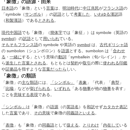
「象徴」の語源・由来
日本語
の「象徴」という
言葉
は、
明治時代
に
中江兆民
が
フランス語
の
「symbole（
サンボル
）」の
訳語
として
考案した
、
いわゆる
漢訳
語
（
和製漢語
）である
とされる
。
現代中国語
でも「象徴」（
簡体字
では「象征」）は symbole（英語の
symbol
）の
訳語
として
用いられ
ている。
そもそも
フランス語
の symbole や英語の
symbol
は、
古代ギリシャ語
の sumbolon（シュンボロン）を
語源
とする。sumbolon は「
合わせ
る
・
一緒に
する」という意味の
動詞
「symballein（旬バレイン）」か
ら
派生した言葉
とされる
。もともとは
契約
や
取引
の際に
使われる
印鑑
や
証拠品
を指すような
言葉
だったら
しい。
「象徴」の類語
「象徴」の
主な
類語
には、
「シンボル」
「
表象
」「代表」「
典型
」
「
比喩
」などが
挙げられる
。
いずれも
「ある
物事
が他の
物事
を表す」
ことを
意味する
表現
である。
「シンボル」
は「象徴」の
語源
（の
英語名
）を
和訳
せず
カタカナ表記
した
言葉
であり、
その意味
で象徴の
同義語
といえる
。
「
表徴
」も「象徴」の
同義語
として
扱える
。
とりわけ
「
内在して
いる