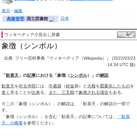
表示
編集
日本
典拠管理
: 国立図書館
ウィキペディア小見出し辞書
象徴（シンボル）
出典: フリー百科事典『ウィキペディア（Wikipedia）』 (2022/03/23
14:34 UTC 版)
「
歓喜天
」の
記事
における「象徴（
シンボル
）」の
解説
歓喜天
を
祀る
寺院
には、
巾着袋
（
砂金
袋）と
大根
を
図案化
したもの
を
多く
見ることが
出来
る。
また、
三叉戟
で
象徴される
場合
もある。
※この「象徴（シンボル）」の解説は、「歓喜天」の解説の一部で
す。
「象徴（シンボル）」を含む「歓喜天」の記事については、
「歓喜
天」の概要
を参照ください。