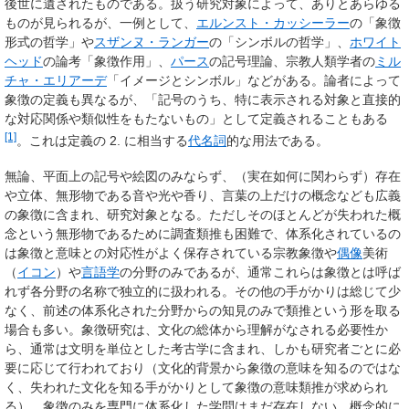
後世に遺されたものである。扱う研究対象によって、ありとあらゆる
ものが見られるが、一例として、
エルンスト・カッシーラー
の「象徴
形式の哲学」や
スザンヌ・ランガー
の「シンボルの哲学」、
ホワイト
ヘッド
の論考「象徴作用」、
パース
の記号理論、宗教人類学者の
ミル
チャ・エリアーデ
「イメージとシンボル」などがある。論者によって
象徴の定義も異なるが、「記号のうち、特に表示される対象と直接的
な対応関係や類似性をもたないもの」として定義されることもある
[1]
。これは定義の 2. に相当する
代名詞
的な用法である。
無論、平面上の記号や絵図のみならず、（実在如何に関わらず）存在
や立体、無形物である音や光や香り、言葉の上だけの概念なども広義
の象徴に含まれ、研究対象となる。ただしそのほとんどが失われた概
念という無形物であるために調査類推も困難で、体系化されているの
は象徴と意味との対応性がよく保存されている宗教象徴や
偶像
美術
（
イコン
）や
言語学
の分野のみであるが、通常これらは象徴とは呼ば
れず各分野の名称で独立的に扱われる。その他の手がかりは総じて少
なく、前述の体系化された分野からの知見のみで類推という形を取る
場合も多い。象徴研究は、文化の総体から理解がなされる必要性か
ら、通常は文明を単位とした考古学に含まれ、しかも研究者ごとに必
要に応じて行われており（文化的背景から象徴の意味を知るのではな
く、失われた文化を知る手がかりとして象徴の意味類推が求められ
る）、象徴のみを専門に体系化した学問はまだ存在しない。概念的に