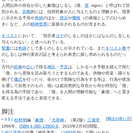
人間以外の存在が示した象徴は
しるし
（徴、
英
:
signs
）と呼ばれて区
別される。
宗教
的には、信仰対象が人に与えたものと理解され、現実
に示される予兆や
奇跡
のほか、
啓示
や
懺悔
（の発端としてのひらめ
き）など、人の
精神世界
に直接示されるものが含まれる。
キリスト
において、「預言者
ヨナ
のしるしのほかにはなんのしるしも
与えられない」と述べられている。
聖書
には
奇跡
として多くのしるしが示されている。また
キリスト教
で
のしるしは神の実在の証と考えられ有意に探し求められるものだっ
た。
古代の
祈祷
や
占い
で得る
神託
・
予言
は、しかるべき手順を踏んで得た
「徴」から意味を読み取ろうとするものである。供物や音楽・踊りを
捧げて
儀式
を行ったり、命がけで危険な行為をする等は、行為や状況
を通して自然そのもの、或いは超自然的な存在から何か特別な「徴」
を得る為の手段であり、「徴」を人間が理解可能な「象徴」へと置き
変える手法であると表現できる。
脚注
a
b
c
[
脚注の使い方
]
^
松村明
編「
象徴
」『
大辞林
』（第2版）
三省堂
、
1995年。
ISBN
4-385-13900-8
。
2010年2月9日
閲覧
。
^
中江兆民
の訳書『維氏美学』（
1883年
刊）で用いられた。