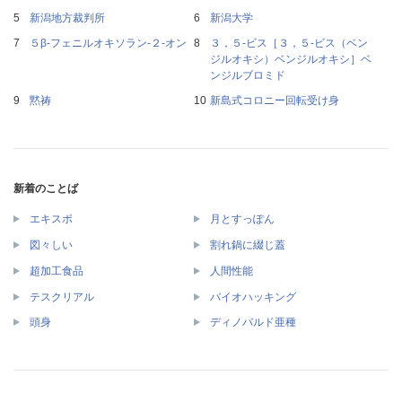
新潟地方裁判所
新潟大学
５β‐フェニルオキソラン‐２‐オン
３，５‐ビス［３，５‐ビス（ベン
ジルオキシ）ベンジルオキシ］ベ
ンジルブロミド
黙祷
新島式コロニー回転受け身
新着のことば
エキスポ
月とすっぽん
図々しい
割れ鍋に綴じ蓋
超加工食品
人間性能
テスクリアル
バイオハッキング
頭身
ディノバルド亜種