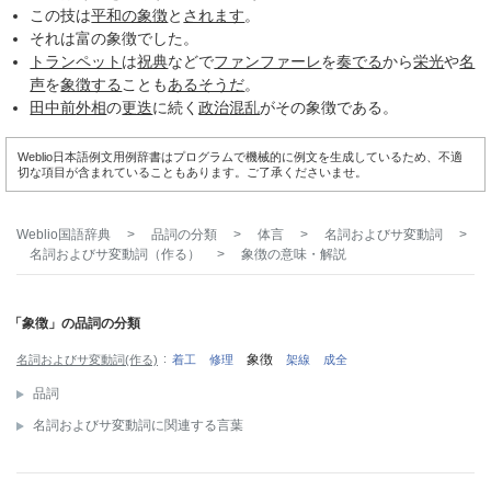
この技は
平和の象徴
と
されます
。
それは富の象徴でした。
トランペット
は
祝典
などで
ファンファーレ
を
奏でる
から
栄光
や
名
声
を
象徴する
ことも
あるそうだ
。
田中前
外相
の
更迭
に続く
政治
混乱
がその象徴である。
Weblio日本語例文用例辞書はプログラムで機械的に例文を生成しているため、不適
切な項目が含まれていることもあります。ご了承くださいませ。
Weblio国語辞典
>
品詞の分類
>
体言
>
名詞およびサ変動詞
>
名詞およびサ変動詞（作る）
>
象徴
の意味・解説
「象徴」の品詞の分類
象徴
名詞およびサ変動詞(作る)
着工
修理
架線
成全
品詞
名詞およびサ変動詞に関連する言葉