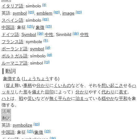
(it)
イタリア語
:
simbolo
(en)
(en)
(en)
英語:
symbol
,
emblem
,
image
(es)
スペイン語
:
símbolo
(zh)
(zh)
中国語
:
象征
/
象徵
(de)
(de)
ドイツ語
:
Symbol
中性
,
Sinnbild
中性
(fr)
フランス語
:
symbole
(pl)
ポーランド語
:
symbol
(pt)
ポルトガル語
:
símbolo
(ro)
ルーマニア語
:
simbol
動詞
象徴する
(
しょうちょう
する
)
（
捉え
難い
事柄
や
分かり
に
くいもの
などを、それを
想い
起こさ
せる
ハ
ッキリ
した
形
を
備え
た
目印
によって）
分かり
やすく
代わり
に
表す
。
ハト
は、
戦
や
災い
などが
無く
平らか
に
治まっ
ている
穏やか
な
平和
を
象
徴
する。
活用
翻訳
(en)
英語:
symbolize
(zh)
(zh)
中国語
:
象征
/
象徵
(de)