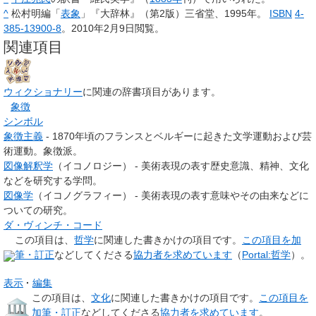
^
松村明編「
表象
」『大辞林』（第2版）三省堂、1995年。
ISBN
4-
385-13900-8
。
2010年2月9日
閲覧
。
関連項目
ウィクショナリー
に関連の辞書項目があります。
象徴
シンボル
象徴主義
- 1870年頃のフランスとベルギーに起きた文学運動および芸
術運動。象徴派。
図像解釈学
（イコノロジー） - 美術表現の表す歴史意識、精神、文化
などを研究する学問。
図像学
（イコノグラフィー） - 美術表現の表す意味やその由来などに
ついての研究。
ダ・ヴィンチ・コード
この項目は、
哲学
に関連した
書きかけの項目
です。
この項目を加
筆・訂正
などしてくださる
協力者を求めています
（
Portal:哲学
）。
表示
編集
この項目は、
文化
に関連した
書きかけの項目
です。
この項目を
加筆・訂正
などしてくださる
協力者を求めています
。