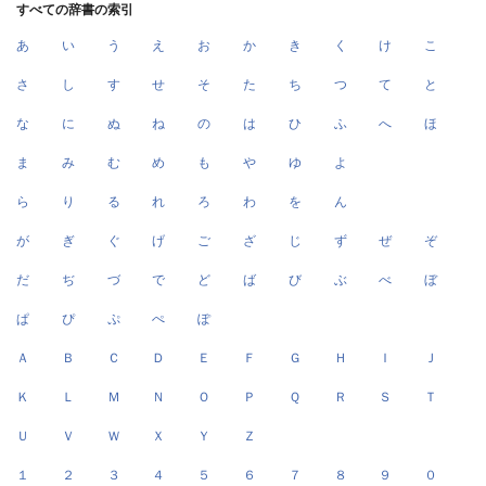
すべての辞書の索引
あ
い
う
え
お
か
き
く
け
こ
さ
し
す
せ
そ
た
ち
つ
て
と
な
に
ぬ
ね
の
は
ひ
ふ
へ
ほ
ま
み
む
め
も
や
ゆ
よ
ら
り
る
れ
ろ
わ
を
ん
が
ぎ
ぐ
げ
ご
ざ
じ
ず
ぜ
ぞ
だ
ぢ
づ
で
ど
ば
び
ぶ
べ
ぼ
ぱ
ぴ
ぷ
ぺ
ぽ
Ａ
Ｂ
Ｃ
Ｄ
Ｅ
Ｆ
Ｇ
Ｈ
Ｉ
Ｊ
Ｋ
Ｌ
Ｍ
Ｎ
Ｏ
Ｐ
Ｑ
Ｒ
Ｓ
Ｔ
Ｕ
Ｖ
Ｗ
Ｘ
Ｙ
Ｚ
１
２
３
４
５
６
７
８
９
０