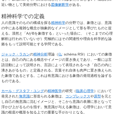
近い物として美術分野における
図像解釈学
がある。
精神科学での定義
人の意識そのものの構成を探る
精神科学
の分野では、象徴とは、意識
の中にある複雑な概念が抽象的なイメージとして形を帯びたものと捉
える。漠然と「AがBを象徴する」といった場合に、（そこまでの心理
解析は行われていないが）究極的にはその関連性や理由を科学的な論
拠をもって説明可能とする学問である。
ジャック・ラカン
の
精神分析
理論（
仏
:
schéma RSI
）においての象徴
とは、自己の内にある概念やイメージの置き換えであり、一般には言
語活動によって説明され、言語によって表現されるべき「自己の内に
沸きあがるもの」と定義される。言葉それ自体も肉声に置き換えられ
た象徴であるとする。これは有意識における象徴の発現過程を論ずる
ものである。
カール・グスタフ・ユング
の
精神医学
の研究（
臨床心理学
）において
発見された
無意識
に形造られる象徴は、
コンプレックス
や
原型
を元と
し自己の無意識に沈むイメージと、そこから意識の表層に形となって
浮かび上がるものを指す。無意識が与える象徴は、心理学において意
識の根底や概形を知る上での重要な手がかりとなる。