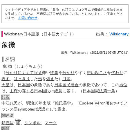
ウィキペディア小見出し辞書の「象徴」の項目はプログラムで機械的に意味や本文
を生成しているため、不適切な項目が含まれていることもあります。ご了承くださ
いませ。
お問い合わせ
。
Wiktionary日本語版（日本語カテゴリ）
出典：
Wiktionary
象徴
出典:『Wiktionary』 (2021/08/11 07:05 UTC 版)
名詞
象
徴
（
しょうちょう
）
（
分かり
にくくて
捉え
難い
物事
を
分かり
やすく
想い
起こさ
せ
代わり
に
表す
、
はっきり
した
形
を
備え
た）
目印
。
天皇
は、
日本国
の
象徴
であり
日本
国民
統合
の
象徴
であつて、この
地位
は、
主権
の
存する
日本国民
の
総意
に基く。（
日本国憲法第一条
）
語源
中江兆民
が、
明治16年
出版
『維氏
美学
』（
Eug
è
ne V
é
ron
著)の中で
フ
ランス語
symboleの
訳語
として
案出
。
関連語
しるし
類義語
:
印
、
シンボル
、
マーク
翻訳