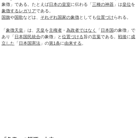
象徴」である。たとえば
日本の皇室
に伝わる「
三種の神器
」は
皇位
を
象徴する
レガリア
である。
国旗
や
国歌
などは、
それぞれ
国家の象徴
としても
位置づけ
られる。
「
象徴天皇
」は、
天皇
を
主権者
・
為政者
ではなく
「
日本国
の象徴」で
あり「
日本国民
統合
の象徴」と
位置づける
旨の
言葉
である。
戦後
に
成
立した
「
日本国憲法
」の
第1条
に
由来する
。