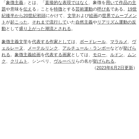
「
象徴主義
」とは、「
直接的な
表現
ではなく
、象徴を
用いて
作品の主
題
や意味を
伝え
る」ことを
特徴
とする
芸術運動
の
呼び名
である。
19世
紀後半から20世紀初頭
にかけて、
文学
および
絵画
の
世界で
ムーブメン
ト
が
起こった
。
それまで
流行して
いた
自然主義
や
リアリズム
運動の
反
動
として
盛り上がった
潮流
とされる
。
象徴主義
文学
を
代表する
作家として
は、
ボードレール
、
マラルメ
、
ヴ
ェルレーヌ
、
メーテルリンク
、
アルチュール・ランボー
などが
挙げら
れる
。
象徴主義
絵画
を
代表する
画家
としては、
モロー
、
ルドン
、
ムン
ク
、
クリムト
、シンベリ、
ヴルーベリ
らの名が
挙げられる
。
（
2023年
6月2日
更新
）