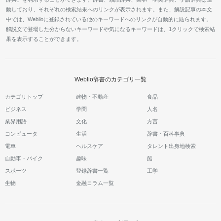
動しており、それぞれの検索結果へのリンクが表示されます。また、解説記事の本文
中では、Weblioに登録されている他のキーワードへのリンクが自動的に貼られます。
解説文で登場した分からないキーワードや気になるキーワードは、1クリックで検索結
果を表示することができます。
Weblio辞書のカテゴリ一覧
カテゴリトップ
建物・不動産
食品
ビジネス
学問
人名
業界用語
文化
方言
コンピュータ
生活
辞書・百科事典
電車
ヘルスケア
タレント出身地検索
自動車・バイク
趣味
船
スポーツ
登録辞書一覧
工学
生物
金融コラム一覧