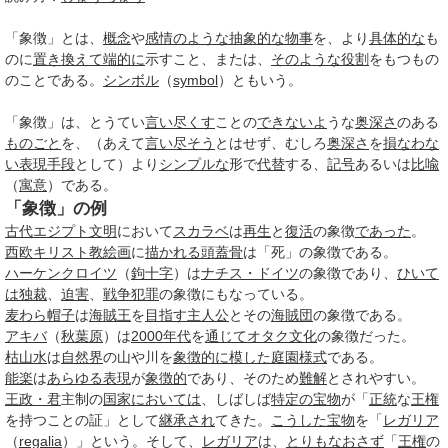
「象徴」とは、
概念
や
感情
のような
抽象的な
物事
を、より
具体的な
も
のに
置き換えて
端的に
示すこと、または、
そのような
役割
をもつもの
のことである。
シンボル
（
symbol
）ともいう。
「象徴」は、とうてい
言い尽くす
ことの
できないよ
うな
奥深さ
のある
ものごと
を、（あえて
言い
尽そう
とはせず、むしろ
奥深さ
を
損なわな
い
表現
手段
として）より
シンプルな
形で
代替
する、
記号
あるいは
比喩
（
寓意
）である。
「象徴」の例
古代エジプト文明
において
スカラベ
は
再生
と
復活
の象徴
であった
。
西欧
キリスト教
絵画
に
描かれる
頭蓋骨
は「死」の象徴である。
ハーケンクロイツ
（
鉤十字
）は
ナチス・ドイツ
の象徴であり、
ひいて
は
独裁
、
迫害
、
戦争犯罪
の象徴にもなっている。
麦わら帽子
は
海賊王
を
目指す
主人公
とその
海賊団
の象徴である。
アキバ
（
秋葉原
）は
2000年代
を
通じて
オタク文化
の象徴だった。
枯山水
は
自然界
の山や川を
象徴的に
模した
庭園
様式
である。
能楽
は
あらゆる
表現
が
象徴的
であり、そのため
難解
とされやすい。
王政・君
主制の
国家
においては
、しばしば
特定の
宝物
が「
正統
な
王権
を持つことの証」として
継承され
てきた。
こうした
宝物
を「
レガリア
（
regalia
）」という。そして、
レガリア
は、
とりもなおさず
「
王権
の