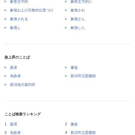
象形文字的
象形文字的に
象徴および宗教的位置づけ
象徴され
象徴される
象徴さん
象徴し
象徴した
急上昇のことば
最遅
邂逅
為政者
新潟市立図書館
新潟地方裁判所
ことば検索ランキング
最遅
邂逅
為政者
新潟市立図書館