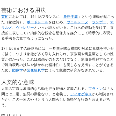
芸術における用法
芸術
においては、19世紀フランスに「
象徴主義
」という運動が起こっ
た（象徴詩）。
ボードレール
をはじめ、
ヴェルレーヌ
、
ランボー
、
マ
ラルメ
、
ヴァレリー
といった詩人がいる。これらの運動を受けて、直
接的に表しにくい抽象的な観念を想像力を媒介にして暗示的に表現す
る手法を含意するようになった。
17世紀頃までの静物画には、一見無意味な構図や対象に意味を持たせ
て描く、つまり象徴が多く取り入れられ、宗教画や寓意画としての性
質が強かった。これは絵画そのものだけでなく、象徴を理解すること
で婉曲表現の技法や描かれた精神性にも美しさを見出すことができる
ため、
図像学
や
図像解釈学
によって象徴の研究がなされている。
人文的な意味
人間の定義は象徴的な活動を行う動物と定義される。
プラトン
は「人
間とは二足、無羽の動物なり」と定義し、
ディオゲネス
から嘲笑され
たが、この一連のやりとりも人間らしい象徴的な行為と言えるだろ
う。
徴（しるし）