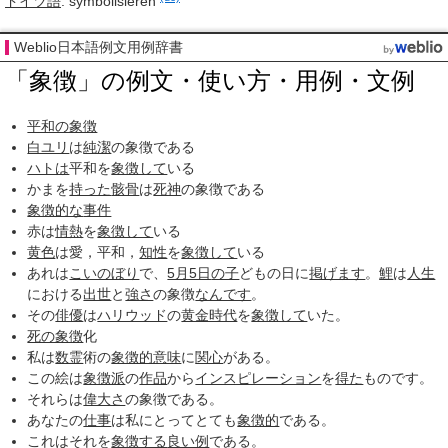
ドイツ語
:
symbolisieren
Weblio日本語例文用例辞書
「象徴」の例文・使い方・用例・文例
平和の象徴
白ユリ
は
純潔
の象徴である
ハトは
平和を
象徴して
いる
かまを
持った
骸骨
は
死神
の象徴である
象徴的な
事件
赤は
情熱
を
象徴して
いる
黄色
は愛，平和，
知性
を
象徴して
いる
あれは
こいのぼり
で、
5月5日
の子
どもの日に
掲げます
。
鯉
は
人生
における
出世
と
強さ
の象徴
なんです
。
その
俳優
は
ハリウッド
の
黄金時代
を
象徴して
いた。
死の象徴
化
私は
数霊
術の
象徴的意味
に
関心
がある。
この絵は
象徴派
の
作品
から
インスピレーション
を
得た
ものです。
それらは
偉大さ
の象徴である。
あなたの
仕事
は私にとってとても
象徴的
である。
これはそれを
象徴する
良い例
である。