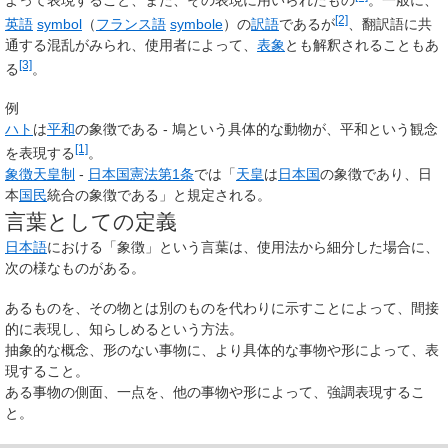
[2]
英語
symbol
（
フランス語
symbole
）の
訳語
であるが
、翻訳語に共
通する混乱がみられ、使用者によって、
表象
とも解釈されることもあ
[3]
る
。
例
ハト
は
平和
の象徴である - 鳩という具体的な動物が、平和という観念
[1]
を表現する
。
象徴天皇制
-
日本国憲法第1条
では「
天皇
は
日本国
の象徴であり、日
本
国民
統合の象徴である」と規定される。
言葉としての定義
日本語
における「象徴」という言葉は、使用法から細分した場合に、
次の様なものがある。
あるものを、その物とは別のものを代わりに示すことによって、間接
的に表現し、知らしめるという方法。
抽象的な概念、形のない事物に、より具体的な事物や形によって、表
現すること。
ある事物の側面、一点を、他の事物や形によって、強調表現するこ
と。