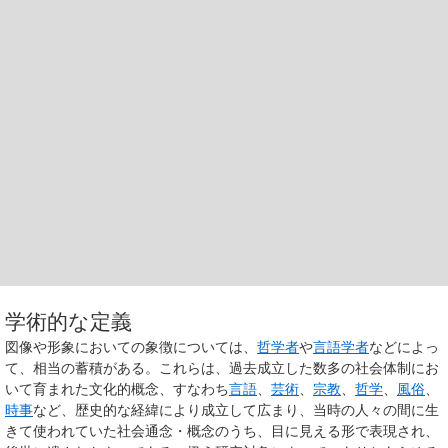
学術的な定義
図像や形象においての象徴については、
哲学者
や
言語学者
などによっ
て、相当の蓄積がある。これらは、過去成立した数多の社会体制にお
いて育まれた文化的概念、すなわち
言語
、
芸術
、
宗教
、
哲学
、
風俗
、
時事
など、歴史的な経緯により成立して広まり、当時の人々の間に生
きて使われていた社会通念・概念のうち、目に見える形で表現され、