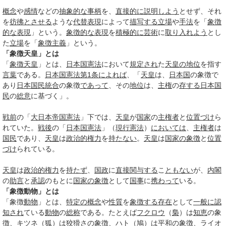
概念
や
感情
などの
抽象的な
事柄
を、
直接的に
説明しよう
とせず、それ
を
彷彿とさせる
ような
代替表現
によって
描写する
立場
や
手法
を「
象徴
的な
表現
」という。
象徴的な
表現
を
積極的に
芸術
に
取り入れよう
とし
た
立場
を「
象徴主義
」という。
「象徴天皇」とは
「
象徴天皇
」とは、
日本国憲法
において
規定され
た
天皇の地位
を指す
言葉
である。
日本国憲法第1条
によれば
、「
天皇
は、
日本国
の象徴で
あり
日本国民
統合
の象徴
であって
、その
地位
は、
主権
の
存する
日本国
民
の
総意
に基づく」。
戦前
の「
大日本帝国憲法
」下では、
天皇
が
国家
の
主権者
と
位置づけ
ら
れていた。
戦後
の「
日本国憲法
」（
現行憲法
）
においては
、
主権者
は
国民
であり、
天皇
は
政治的
権力
を
持たない
。
天皇
は
国家の象徴
と
位置
づけ
られている。
天皇
は
政治的
権力
を
持たず
、
国政
に
直接
関与する
こ
ともない
が、
内閣
の
助言
と
承認
のもとに
国家の象徴
として
国事
に
携わって
いる。
「象徴動物」とは
「象徴
動物
」とは、
特定の
概念
や
性質
を
象徴する
存在
として
一般に
認
知され
ている
動物
の
総称
である。たとえば
フクロウ
（
梟
）は
知恵
の象
徴、
キツネ
（
狐
）は
狡猾さ
の象徴、
ハト
（
鳩
）は
平和の象徴
、
ライオ