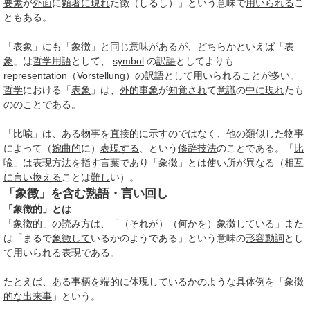
要素
が
外面
に
顕著に
現れ
た徴（しるし）」という意味で
用いられる
こ
ともある。
「
表象
」にも「象徴」と同じ意
味がある
が、
どちらかといえば
「
表
象
」は
哲学用語
として、
symbol
の
訳語
としてよりも
representation
（
Vorstellung
）の
訳語
として
用いられる
ことが多い。
哲学
における「
表象
」は、
外的
事象
が
知覚され
て
意識
の
中に
現れ
たも
ののことである。
「
比喩
」は、ある
物事
を
直接的に
示すの
ではなく
、他の
類似した
物事
によって（
婉曲的
に）
表現する
、という
修辞技法
のことである。「
比
喩
」は
表現方法
を指す
言葉
であり「象徴」とは
使い所
が
異な
る（
相互
に
言い換える
ことは
難し
い）。
「象徴」を含む熟語・言い回し
「象徴的」とは
「
象徴的
」の
読み方
は、「（それが）（何かを）
象徴して
いる」また
は「まるで
象徴して
いるかのようである」という意味の
形容動詞
とし
て
用いられる
表現
である。
たとえば、ある
事柄
を
端的に
体現して
いるか
のような
具体例
を「
象徴
的な
出来事
」という。