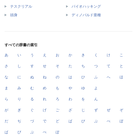
テスクリアル
バイオハッキング
頭身
ディノバルド亜種
すべての辞書の索引
あ
い
う
え
お
か
き
く
け
こ
さ
し
す
せ
そ
た
ち
つ
て
と
な
に
ぬ
ね
の
は
ひ
ふ
へ
ほ
ま
み
む
め
も
や
ゆ
よ
ら
り
る
れ
ろ
わ
を
ん
が
ぎ
ぐ
げ
ご
ざ
じ
ず
ぜ
ぞ
だ
ぢ
づ
で
ど
ば
び
ぶ
べ
ぼ
ぱ
ぴ
ぷ
ぺ
ぽ