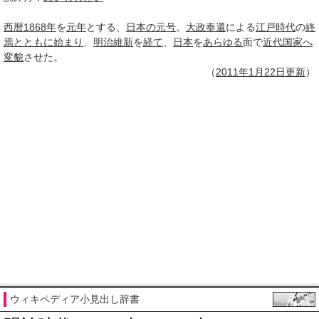
西暦
1868年
を
元年
とする、
日本の元号
。
大政奉還
による
江戸時代
の
終
焉
とともに
始まり
、
明治維新
を
経て
、
日本
を
あらゆる
面で
近代国家へ
変貌
させた。
（
2011年1月
22日
更新
）
ウィキペディア小見出し辞書