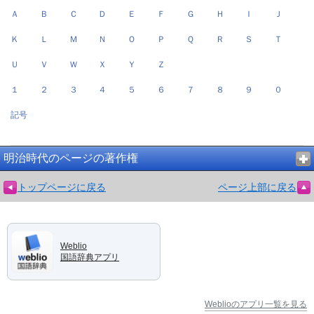
Ａ
Ｂ
Ｃ
Ｄ
Ｅ
Ｆ
Ｇ
Ｈ
Ｉ
Ｊ
Ｋ
Ｌ
Ｍ
Ｎ
Ｏ
Ｐ
Ｑ
Ｒ
Ｓ
Ｔ
Ｕ
Ｖ
Ｗ
Ｘ
Ｙ
Ｚ
１
２
３
４
５
６
７
８
９
０
記号
明治時代のページの著作権
トップページに戻る
ページ上部に戻る
Weblio
国語辞典アプリ
Weblioのアプリ一覧を見る