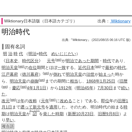
Wiktionary日本語版（日本語カテゴリ）
出典：
Wiktionary
明治時代
出典:『Wiktionary』 (2021/08/15 06:16 UTC 版)
固有名詞
明
治
時
代
（
明治
+
時代
めいじじだい
）
(
wp
)
《
日本史
、
時代区分
》
元号
が
明治
であった
期間
・
時代
であり、
(
wp
)
(
wp
)
明治天皇
の
在位
期間とほぼ
一致
する。
近代
日本
で
最初
の
時代
。
(
wp
)
江戸幕府
（
徳川幕府
）
が
倒れ
て
明治天皇
の
治世
が
始まっ
た時か
(
wp
)
ら、
明治天皇
の
崩御
までの期間に
相当
し、
1868年
1月25日
（
旧暦
(
wp
)
(
wp
)
：
慶応
4年
1月1日
）から
1912年
（
明治45年
）
7月30日
まで
続い
た
。
(
wp
)
(
wp
)
改元
は
年
の
改称
（
元年
に
改める
こと）である。
即位
年の
旧暦
1
月1日
まで
遡って
新元号
を
適用
した。そのため、明治時代の始まる
時
みことのり
期
は
明治天皇
が
詔
を
発した
時期
（
新暦
10月23日
、
旧暦9月8日
）よ
り
早い
。
複合語