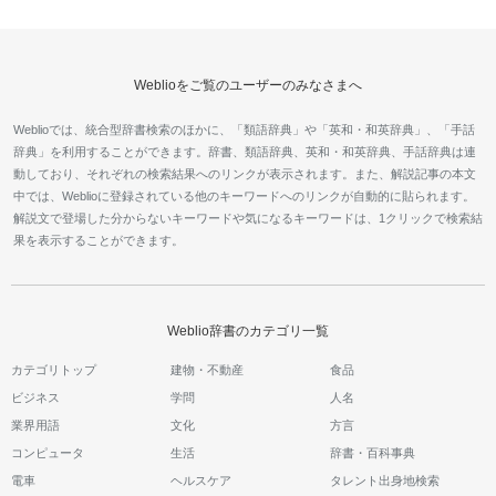
Weblioをご覧のユーザーのみなさまへ
Weblioでは、統合型辞書検索のほかに、「類語辞典」や「英和・和英辞典」、「手話
辞典」を利用することができます。辞書、類語辞典、英和・和英辞典、手話辞典は連
動しており、それぞれの検索結果へのリンクが表示されます。また、解説記事の本文
中では、Weblioに登録されている他のキーワードへのリンクが自動的に貼られます。
解説文で登場した分からないキーワードや気になるキーワードは、1クリックで検索結
果を表示することができます。
Weblio辞書のカテゴリ一覧
カテゴリトップ
建物・不動産
食品
ビジネス
学問
人名
業界用語
文化
方言
コンピュータ
生活
辞書・百科事典
電車
ヘルスケア
タレント出身地検索