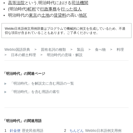
高等法院
という,明治時代における
司法機関
(明治時代)
町村
で
行政事務
を
行った
役人
明治時代の
東京
の
土地
の
賃貸料
の高い
地区
Weblio日本語例文用例辞書はプログラムで機械的に例文を生成しているため、不適
切な項目が含まれていることもあります。ご了承くださいませ。
Weblio国語辞典
>
固有名詞の種類
>
製品
>
食べ物
>
料理
>
日本の郷土料理
>
明治時代
の意味・解説
「明治時代」の関連ページ
「明治時代」を解説文に含む用語の一覧
「明治時代」を含む用語の索引
「明治時代」の関連用語
針金便
歴史民俗用語
ちんどん
Weblio日本語例文用例