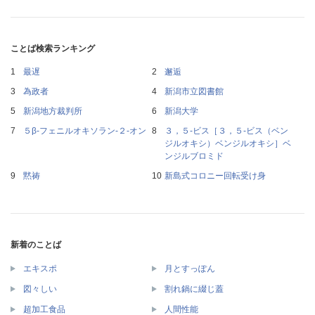
ことば検索ランキング
最遅
邂逅
為政者
新潟市立図書館
新潟地方裁判所
新潟大学
５β‐フェニルオキソラン‐２‐オン
３，５‐ビス［３，５‐ビス（ベン
ジルオキシ）ベンジルオキシ］ベ
ンジルブロミド
黙祷
新島式コロニー回転受け身
新着のことば
エキスポ
月とすっぽん
図々しい
割れ鍋に綴じ蓋
超加工食品
人間性能