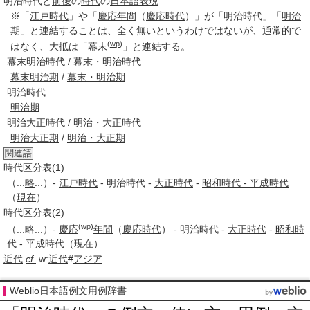
明治時代と
前後
の
時代
の
日本語
表現
※「
江戸時代
」や「
慶応
年間
（
慶応時代
）」が「明治時代」「
明治
期
」と
連結
することは、
全く
無い
というわけで
はないが、
通常
的
で
(
wp
)
はなく
、大抵は「
幕末
」と
連結する
。
幕末明治時代
/
幕末・明治時代
幕末明治期
/
幕末・明治期
明治時代
明治期
明治大正時代
/
明治・大正時代
明治大正期
/
明治・大正期
関連語
時代区分
表
(1)
（...
略
...）-
江戸時代
-
明治時代
-
大正時代
-
昭和時代 - 平成時代
（
現在
）
時代区分
表
(2)
(
wp
)
（...略...）-
慶応
年間
（
慶応時代
） -
明治時代
-
大正時代
-
昭和時
代 - 平成時代
（現在）
近代
cf.
w:
近代
#
アジア
Weblio日本語例文用例辞書