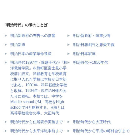
「明治時代」の隣のことば
明治新政府の布告への影響
明治新政府・陸軍少将
明治新道
明治日報創刊と忠愛主義
明治日本の産業革命遺産
明治日本家屋
明治時代1897年 - 堀越千代が『和
明治時代〜1950年代
洋裁縫学院』を麹町区富士見小学
校前に設立。洋裁教育を学校教育
に取り入れた学校は本校が日本初
である。1901年 - 和洋裁縫女学校
と改称。1904年 - 現在のH棟のあ
たりに移転。本校では、中学を
Middle schoolでM、高校をHigh
schoolでHと略称する。H棟とは
高等学校校舎の事。大正時代
明治時代から住居表示実施まで
明治時代から大正時代
明治時代から太平洋戦争前まで
明治時代から平成の町村合併まで