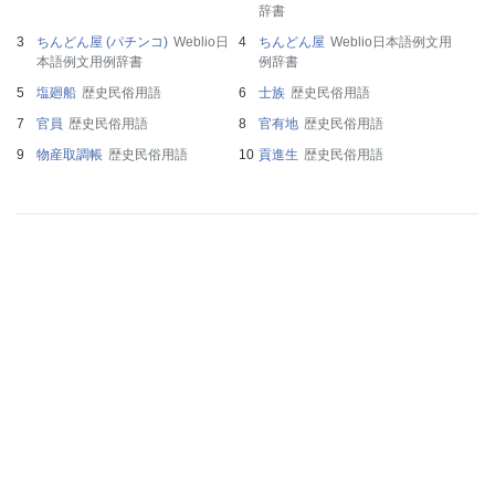
辞書
ちんどん屋 (パチンコ)
Weblio日
ちんどん屋
Weblio日本語例文用
本語例文用例辞書
例辞書
塩廻船
歴史民俗用語
士族
歴史民俗用語
官員
歴史民俗用語
官有地
歴史民俗用語
物産取調帳
歴史民俗用語
貢進生
歴史民俗用語