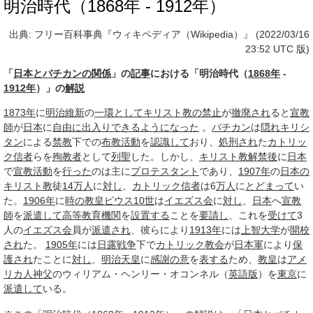
明治時代（1868年 - 1912年）
出典: フリー百科事典『ウィキペディア（Wikipedia）』 (2022/03/16
23:52 UTC 版)
「
日本とバチカンの関係
」の
記事
における「明治時代（
1868年
-
1912年
）」の
解説
1873年
に
明治維新
の
一環として
キリスト教の禁止
が
撤廃され
ると
宣教
師
が
日本
に
自由に
出入りできる
ようになった
。
バチカン
は
隠れキリシ
タン
による
禁教
下での
布教活動
を
認識して
おり、
処刑され
た
カトリッ
ク
信者
らを
殉教者
として
列聖
した。しかし、
キリスト教
解禁後
に
日本
で
宣教活動
を
行った
のは主に
プロテスタント
であり、
1907年
の
日本の
キリスト教
徒
14
万人
に
対し
、
カトリック
信者
は6
万人
に
とどまって
い
た。
1906年
に
時の
教皇
ピウス10世
は
イエズス会
に
対し
、
日本
へ
宣教
師
を
派遣して
高等教育機関
を
設置する
ことを
要請し
、これを
受けて
3
人の
イエズス会
員が
派遣され
、彼らにより
1913年
には
上智大学
が
開校
され
た。
1905年
には
日露戦争
下で
カトリック教会
が
日本軍
により
保
護され
たことに
対し
、
明治天皇
に
感謝の意
を
表する
ため、
教皇
は
アメ
リカ人
神父
のウィリアム・ヘンリー・オコンネル（
英語版
）を
東京
に
派遣して
いる。