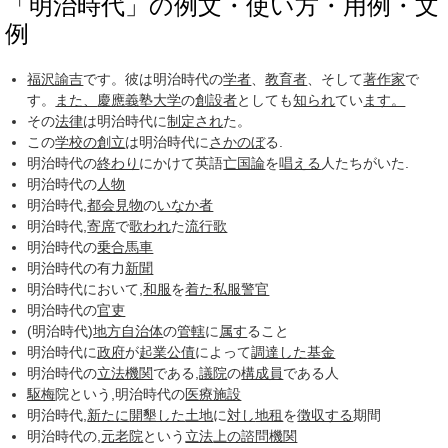
「明治時代」の例文・使い方・用例・文
例
福沢諭吉
です。彼は明治時代の
学者
、
教育者
、そして
著作家
で
す。
また、
慶應義塾大学
の
創設者
としても
知られ
てい
ます。
その
法律
は明治時代に
制定され
た。
この
学校の創立
は明治時代に
さかのぼ
る.
明治時代の
終わり
にかけて英語
亡国論
を
唱える
人たちがいた.
明治時代の
人物
明治時代,
都会
見物
の
いなか者
明治時代,
寄席
で
歌われ
た
流行歌
明治時代の
乗合馬車
明治時代の有力
新聞
明治時代において,
和服
を
着た
私服警官
明治時代の
官吏
(明治時代)
地方自治体
の
管轄
に
属す
ること
明治時代に
政府
が
起業公債
によって
調達した
基金
明治時代の
立法機関
である,
議院
の
構成員
である人
駆梅
院という,明治時代の
医療施設
明治時代,
新たに
開墾した
土地
に
対し
地租
を
徴収する
期間
明治時代の,
元老院
という
立法
上の
諮問機関