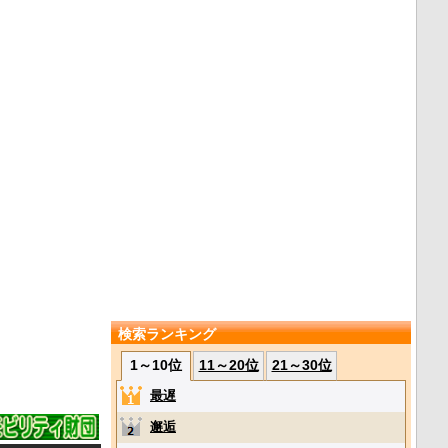
検索ランキング
1～10位
11～20位
21～30位
最遅
邂逅