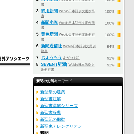
100%
書
3
御用新聞
Weblio日本語例文用例辞
|
|
|
|
|
100%
書
4
新聞小説
Weblio日本語例文用例辞
|
|
|
|
|
100%
書
5
黄色新聞
Weblio日本語例文用例辞
|
|
|
|
|
100%
書
6
新聞通信社
Weblio日本語例文用例
|
|
|
|
|
94%
辞書
7
じょうもう
あがつま語
|
|
|
|
|
92%
8
SEVEN (新聞)
Weblio日本語例文
|
|
|
|
|
92%
用例辞書
新聞のお隣キーワード
新聖堂の建築
新聖書注解
新聖書講解シリーズ
新聖書辞典
新聖紀の胎動
新聖鬼アレングリオン
新聞