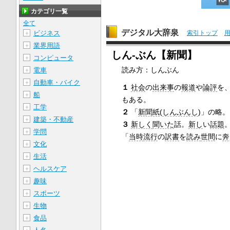
カテゴリ一覧
全て
デジタル大辞泉
ビジネス
索引トップ
＋
業界用語
＋
しん‐ぶん【新聞】
コンピュータ
＋
読み方：しんぶん
電車
＋
自動車・バイク
＋
１
社会
の
出来事
の
報道
や
論評
を
船
＋
もある。
工学
＋
２
「
新聞紙
(
しんぶんし
)」の略
建築・不動産
＋
３
新しく
聞いた
話。
新し
い
話題
学問
＋
「
当時
流行
の
訳書
を
読み
世間
に
奔
文化
＋
生活
＋
ヘルスケア
＋
趣味
＋
スポーツ
＋
生物
＋
食品
＋