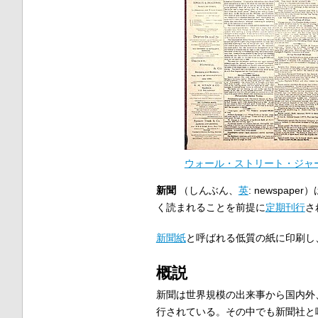
ウォール・ストリート・ジャ
新聞
（
しんぶん
、
英
:
newspaper
）
く読まれることを前提に
定期刊行
さ
新聞紙
と呼ばれる低質の紙に印刷し
概説
新聞は世界規模の出来事から国内外
行されている。その中でも新聞社と