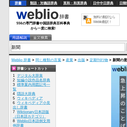
辞書
類語・対義語辞典
英和・和英辞典
日中中日辞典
日韓
無料の翻訳なら
Weblio翻訳！
556の専門辞書や国語辞典百科事典
から一度に検索!
Weblio 辞書
>
同じ種類の言葉
>
産業
>
出版
>
定期刊行物
>
新聞
の
辞書ショートカット
1
デジタル大辞泉
2
短編小説作品名辞典
3
標準案内用図記号一
覧
4
隠語大辞典
5
ウィキペディア
6
ウィキペディア小見
出し辞書
7
Wiktionary日本語版
（日本語カテゴリ）
8
Weblio日本語例文用
例辞書