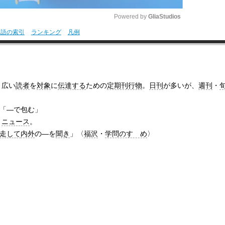
Powered by 
GliaStudios
用語の索引
ランキング
凡例
M
u
t
、広い
読者
を
対象
に
伝達する
ための
定期刊行物
。
日刊
が多いが、
週刊
・
e
。「―で包む」
。
ニュース
。
走して
内外
の―を
聞き
」〈
福沢
・
学問のすゝめ
〉