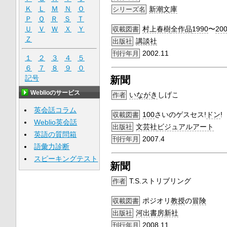
Ｋ
Ｌ
Ｍ
Ｎ
Ｏ
新潮文庫
シリーズ名
Ｐ
Ｑ
Ｒ
Ｓ
Ｔ
村上春樹
全作品
1990
〜
200
Ｕ
Ｖ
Ｗ
Ｘ
Ｙ
収載図書
Ｚ
講談社
出版社
2002.11
刊行年月
１
２
３
４
５
６
７
８
９
０
記号
新聞
Weblioのサービス
いながき
しげこ
作者
英会話コラム
100
さいのゲスセス!
ドン
!
収載図書
Weblio英会話
文芸社
ビジュアルアート
出版社
英語の質問箱
2007.4
刊行年月
語彙力診断
スピーキングテスト
新聞
T.S.ストリブリング
作者
ポジオリ
教授
の
冒険
収載図書
河出書房新社
出版社
2008.11
刊行年月