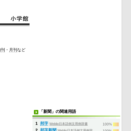
旬刊
・
月刊
など
「新聞」の関連用語
1
邦字
Weblio日本語例文用例辞書
|
|
|
|
|
100%
2
邦字新聞
Weblio日本語例文用例辞
|
|
|
|
|