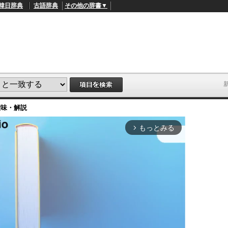
韓日辞典
古語辞典
その他の辞書▼
意味・解説
もっとみる
arrow_forward_ios