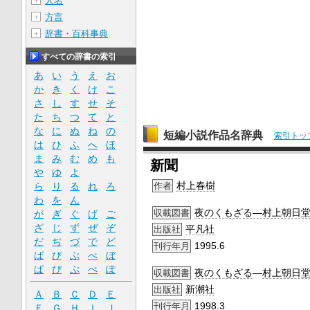
人名
＋
方言
＋
辞書・百科事典
＋
すべての辞書の索引
あ
い
う
え
お
か
き
く
け
こ
さ
し
す
せ
そ
た
ち
つ
て
と
な
に
ぬ
ね
の
短編小説作品名辞典
索引トッ
は
ひ
ふ
へ
ほ
ま
み
む
め
も
新聞
や
ゆ
よ
村上春樹
ら
り
る
れ
ろ
作者
わ
を
ん
夜のくもざる―村上朝日
収載図書
が
ぎ
ぐ
げ
ご
ざ
じ
ず
ぜ
ぞ
平凡社
出版社
だ
ぢ
づ
で
ど
1995.6
刊行年月
ば
び
ぶ
べ
ぼ
ぱ
ぴ
ぷ
ぺ
ぽ
夜のくもざる
―
村上朝日
収載図書
新潮社
出版社
Ａ
Ｂ
Ｃ
Ｄ
Ｅ
1998.3
刊行年月
Ｆ
Ｇ
Ｈ
Ｉ
Ｊ