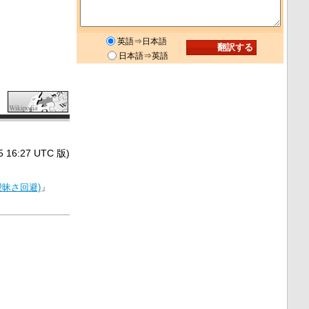
英語⇒日本語
日本語⇒英語
6:27 UTC 版)
曖昧さ回避)
」