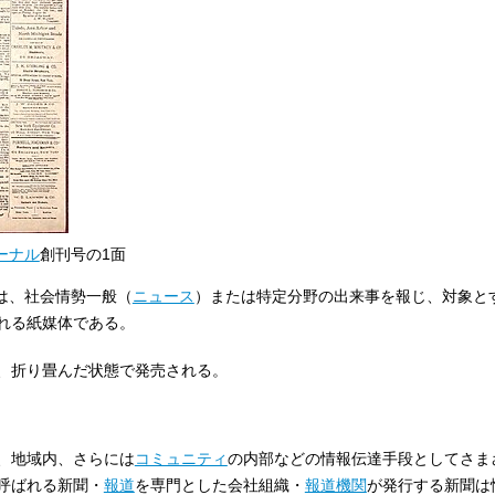
ーナル
創刊号の1面
は、社会情勢一般（
ニュース
）または特定分野の出来事を報じ、対象と
れる紙媒体である。
、折り畳んだ状態で発売される。
、地域内、さらには
コミュニティ
の内部などの情報伝達手段としてさま
呼ばれる新聞・
報道
を専門とした会社組織・
報道機関
が発行する新聞は