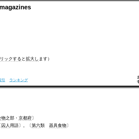
agazines
リックする
と
拡大し
ます）
索引
ランキング
食物
之部・
京都府
〕
〔
囚人
用語〕。〔
第六
類
器具
食物
〕