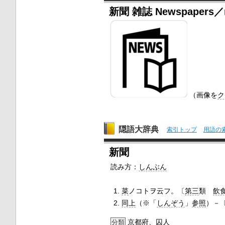
新聞 雑誌 Newspapers／m
（画像を
ク
隠語大辞典
索引トップ
用語の
新聞
読み方：
しんぶん
菜
ノコトヲ云フ。〔
第三
類
飲
同上
（※「
しんぞう
」
参照
）－
京都府
、
囚人
分類