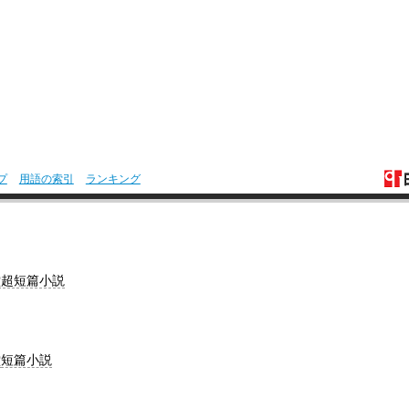
プ
用語の索引
ランキング
堂超短篇小説
堂
短篇小説