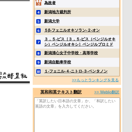
為政者
新潟地方裁判所
新潟大学
５β‐フェニルオキソラン‐２‐オン
３，５‐ビス［３，５‐ビス（ベンジルオキ
シ）ベンジルオキシ］ベンジルブロミド
新潟清心女子中学校・高等学校
新潟自動車学校
１‐フェニル‐４‐ニトロ‐３‐ペンタノン
>>もっとランキングを見る
英和和英テキスト翻訳
>> Weblio翻訳