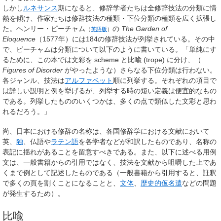
しかし
ルネサンス
期になると、修辞学者たちは全修辞技法の分類に情
熱を傾け、作家たちは修辞技法の種類・下位分類の種類を広く拡張し
た。
ヘンリー・ピーチャム
の
The Garden of
（
英語版
）
Eloquence
（1577年）には184の修辞技法が列挙されている。その中
で、ピーチャムは分類について以下のように書いている。「単純にす
るために、この本では文彩を scheme と比喩 (trope) に分け、（
Figures of Disorder
がやったような）さらなる下位分類は行わない。
各ジャンル、技法は
アルファベット
順に列挙する。それぞれの項目で
は詳しい説明と例を挙げるが、列挙する時の短い定義は便宜的なもの
である。列挙したもののいくつかは、多くの点で類似した文彩と思わ
れるだろう。」
尚、日本における修辞の名称は、各国修辞学における文献において
英、
独
、仏語や
ラテン語
を各学者などが和訳したものであり、名称の
表記に揺れがあることを留意すべきである。また、以下に述べる用例
文は、一般書籍からの引用ではなく、技法を文献から咀嚼した上であ
くまで例として記述したものである（一般書籍から引用すると、註釈
で多くの頁を割くことになることと、
文体
、
歴史的仮名遣
などの問題
が発生するため）。
比喩