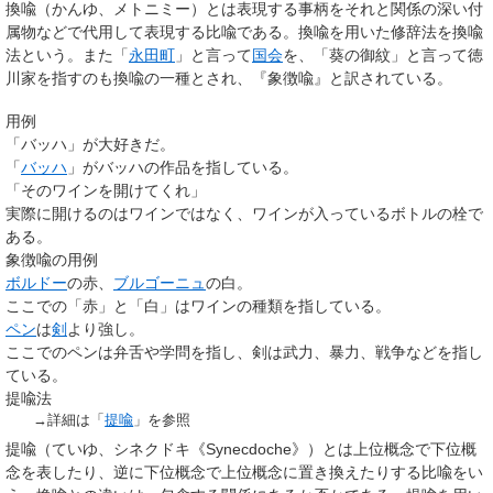
換喩
（かんゆ、メトニミー）とは表現する事柄をそれと関係の深い付
属物などで代用して表現する比喩である。換喩を用いた修辞法を
換喩
法
という。また「
永田町
」と言って
国会
を、「葵の御紋」と言って徳
川家を指すのも換喩の一種とされ、『
象徴喩
』と訳されている。
用例
「バッハ」が大好きだ。
「
バッハ
」がバッハの作品を指している。
「そのワインを開けてくれ」
実際に開けるのはワインではなく、ワインが入っているボトルの栓で
ある。
象徴喩の用例
ボルドー
の赤、
ブルゴーニュ
の白。
ここでの「赤」と「白」はワインの種類を指している。
ペン
は
剣
より強し。
ここでのペンは弁舌や学問を指し、剣は武力、暴力、戦争などを指し
ている。
提喩法
→詳細は「
提喩
」を参照
提喩
（ていゆ、シネクドキ《Synecdoche》）とは上位概念で下位概
念を表したり、逆に下位概念で上位概念に置き換えたりする比喩をい