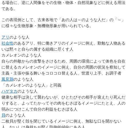
る場合に、逆に人間像をその生物・物体・自然現象などに例える用法
である。
この表現例として、古来各地で「あの人は～のような人だ」の「～」
に様々な生物形象・無機物形象が用いられている。
アリ
のような人
社会性
のあるアリ、特に働きアリのイメージに例え、勤勉な人物ある
いは黙々と自らの属する組織に尽くす人
カメレオンのような人
自らの外敵からの攻撃をさけるため、周囲の環境によって体色を自在
に替えるカメレオンのイメージに例え、自分の周囲の状況を察知して
主義・主張や振る舞いをコロコロ替える人、世渡り上手、お調子者
風見鶏
のような人
「カメレオンのような人」と同義
ハゲタカ
のような人
健康な相手は決して襲わないが、ひとたびその相手が衰えたり死んだ
りすると、よってたかってその肉をむさぼるイメージにたとえ、人の
弱みにつけこんで自分の利益をむさぼる人
貝
のような人
二枚貝が堅く殻を閉じているイメージに例え、無駄な口を開かない
人、ないしは身持ちが堅く防御的傾向にある人