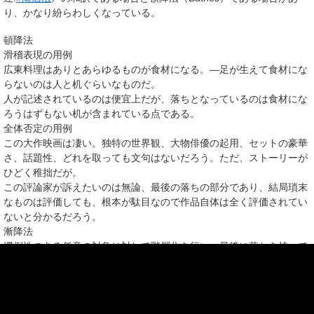
り、かなり紛らわしくなっている。
頓降法
滑稽表現の用例
広東料理はありとあらゆるものが食材になる。―足が生えて食材にな
らないのは人と机ぐらいなものだ。
人が記述されているのは便宜上だが、落ちとなっているのは食材にな
ろうはずもない机が含まれている点である。
全体否定の用例
この大作映画は凄い。独特の世界観、大物俳優の起用、セットの豪華
さ、話題性、どれを取っても文句はないだろう。ただ、ストーリーが
ひどく稚拙だが。
この評論家が訴えたいのは無論、最後の落ちの部分であり、結局瑣末
なものは評価しても、根本が駄目なので作品自体は全く評価されてい
ないと分かるだろう。
漸降法
慣例性のある任意の対象に対して階層化を行い、最後に落ちを持って
くる手法。コントや漫画で頻繁に用いられる三段落ちも漸降法であ
る。
漸降法の用例