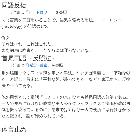
同語反復
→詳細は「
トートロジー
」を参照
同じ言葉を二度用いることで、語気を強める用法。トートロジー
(Tautology) の訳語の1つ。
例文
それはそれ、これはこれだ。
まあ約束は約束だ。したからには守らないとな。
首尾同語（反照法）
→詳細は「
隔語句反復
」を参照
別の場面で全く同じ表現を用いる手法。たとえば冒頭に、「平和な朝
だ」と記し、巻末に「平和な朝が帰ってきた」などと表現する。反復
法の一つである。
他の用例として童話『モチモチの木』なども首尾同語の好例である。
一人で便所に行けない臆病な主人公がクライマックスで疾風怒濤の勇
気を振り絞っているのに、巻末ではやはり一人で便所には行けなかっ
たと記され、話が締められている。
体言止め