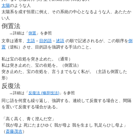
太陽
のような人
太陽系を成す恒星に例え、その系統の中心となるような人、あたたか
い人
倒置法
→詳細は「
倒置
」を参照
文章は通常、
主語
－
目的語
－
述語
の順で記述されるが、この順序を
倒
置
（逆転）させ、目的語を強調する手法のこと。
私は宝の在処を突き止めた。（通常）
私は突き止めた、宝の在処を。（倒置法）
突き止めた、宝の在処を、言うまでもなく私が。（主語も倒置した
形）
反復法
→詳細は「
反復法 (修辞技法)
」を参照
同じ語を何度も繰り返し、強調する。連続して反復する場合と、間隔
を置いて反復する場合がある。
「高く高く、青く澄んだ空」
「我が母よ 死にたまひゆく 我が母よ 我を生まし 乳足らひし母よ」
（
斎藤茂吉
）