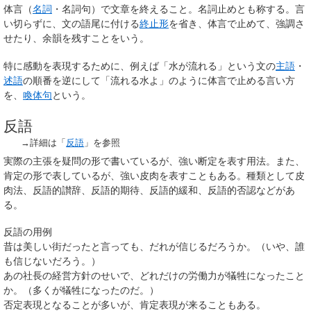
体言（
名詞
・名詞句）で文章を終えること。
名詞止め
とも称する。言
い切らずに、文の語尾に付ける
終止形
を省き、体言で止めて、強調さ
せたり、余韻を残すことをいう。
特に感動を表現するために、例えば「水が流れる」という文の
主語
・
述語
の順番を逆にして「流れる水よ」のように体言で止める言い方
を、
喚体句
という。
反語
→詳細は「
反語
」を参照
実際の主張を疑問の形で書いているが、強い断定を表す用法。また、
肯定の形で表しているが、強い皮肉を表すこともある。種類として皮
肉法、反語的讃辞、反語的期待、反語的緩和、反語的否認などがあ
る。
反語の用例
昔は美しい街だったと言っても、だれが信じるだろうか。（いや、誰
も信じないだろう。）
あの社長の経営方針のせいで、どれだけの労働力が犠牲になったこと
か。（多くが犠牲になったのだ。）
否定表現となることが多いが、肯定表現が来ることもある。