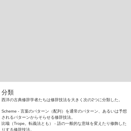
分類
西洋の古典修辞学者たちは修辞技法を大きく次の2つに分類した。
Scheme
- 言葉のパターン（配列）を通常のパターン、あるいは予想
されるパターンからそらせる修辞技法。
比喩
（
Trope
。
転義法
とも） - 語の一般的な意味を変えたり修飾した
りする修辞技法。