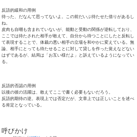
反語的緩和の用例
待った、だなんて思ってないよ。この前だいぶ待たせた借りがあるし
ね。
皮肉も自嘲も含まれていないが、能動と受動の関係が逆転しており、
ここでは待たされた相手が敢えて、自分から待つことにしたと反転し
て表現することで、体裁の悪い相手の立場を和やかに変えている。無
論、相手にとっても待たせることに対して貸しを作った覚えなどない
はずであるが、結局は「お互い様だよ」と訴えているようになってい
る。
反語的否認の用例
以後の彼の活躍は、敢えてここで書く必要もないだろう。
反語的期待の逆。表現上では否定だが、文章上では正しいことを述べ
る肯定となっている。
呼びかけ