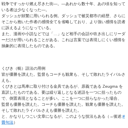
戦争ですっかり燃え尽きた街―。―あれから数十年、あの頃を知って
いる者は少なくなった―。
ダッシュが頻繁に用いられる例。ダッシュで被災都市の経歴、さらに
そこから抱いた作者の感情全てを省略しており、より強い感情を読者
に訴えるようになっている。
また、漫画や小説などでは「…」など相手の会話や吹き出しにリーダ
ーだけが用いられることがある。これは言葉では表現しにくい感情を
抽象的に表現したものである。
くびき（軛）語法の用例
皆が優勝を讃えた。監督もコーチも観衆も、そして敗れたライバルさ
えも。
くびきとは馬車に取り付ける金具であるが、原義である
Zeugma
を
直訳したものである。要は繰り返しとなる述語を一つに括ったもの
で、倒置表現となることが多い。ここを一つに括らなかった場合、
監督も優勝を讃えた。コーチも優勝を讃えた。観衆も優勝を讃えた。
そして敗れたライバルさえも優勝を讃えた。
と、かなりしつこい文章になるが、このような技法もある（→後述:
#
畳句法
）