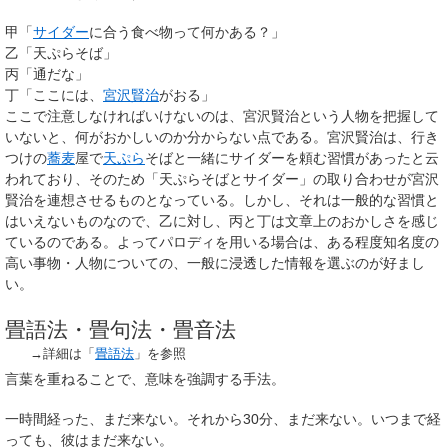
甲「
サイダー
に合う食べ物って何かある？」
乙「天ぷらそば」
丙「通だな」
丁「ここには、
宮沢賢治
がおる」
ここで注意しなければいけないのは、宮沢賢治という人物を把握して
いないと、何がおかしいのか分からない点である。宮沢賢治は、行き
つけの
蕎麦
屋で
天ぷら
そばと一緒にサイダーを頼む習慣があったと云
われており、そのため「天ぷらそばとサイダー」の取り合わせが宮沢
賢治を連想させるものとなっている。しかし、それは一般的な習慣と
はいえないものなので、乙に対し、丙と丁は文章上のおかしさを感じ
ているのである。よってパロディを用いる場合は、ある程度知名度の
高い事物・人物についての、一般に浸透した情報を選ぶのが好まし
い。
畳語法・畳句法・畳音法
→詳細は「
畳語法
」を参照
言葉を重ねることで、意味を強調する手法。
一時間経った、まだ来ない。それから30分、まだ来ない。いつまで経
っても、彼はまだ来ない。