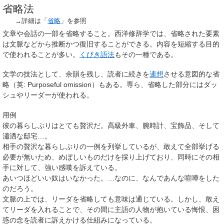
省略法
→詳細は「
省略
」を参照
文章や会話の一部を省略すること。西洋修辞学では、省略された要素
は文脈などから推断かつ復旧することができる。内容を短縮する目的
で使われることが多い。
くびき語法
もその一種である。
文学の技法として、余韻を残し、読者に続きを
連想
させる意図的な省
略（英:
Purposeful omission
）もある。専ら、省略した部分にはダッ
シュやリーダーが使われる。
用例
彼の暮らしぶりはとても贅沢だ。高級外車、腕時計、宝飾品、そして
瀟洒な邸宅…。
相手の贅沢な暮らしぶりの一例を列挙しているが、敢えて全部挙げる
必要が無いため、めぼしいものだけを採り上げており、同時にその相
手に対して、強い感嘆を訴えている。
あいつほどいい奴はいなかった。…なのに、なんであんな喧嘩をした
のだろう。
文脈の上では、リーダを省略しても意味は通じている。しかし、敢え
てリーダを入れることで、その間に主語の人物が抱いている悔恨、困
惑の念を読者に訴えかける仕組みになっている。