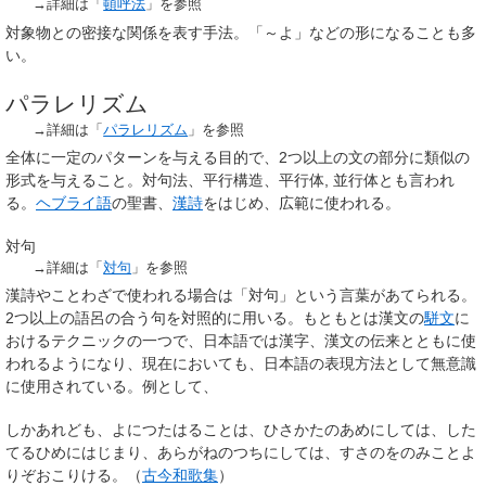
→詳細は「
頓呼法
」を参照
対象物との密接な関係を表す手法。「～よ」などの形になることも多
い。
パラレリズム
→詳細は「
パラレリズム
」を参照
全体に一定のパターンを与える目的で、2つ以上の文の部分に類似の
形式を与えること。対句法、平行構造、平行体, 並行体とも言われ
る。
ヘブライ語
の聖書、
漢詩
をはじめ、広範に使われる。
対句
→詳細は「
対句
」を参照
漢詩やことわざで使われる場合は「対句」という言葉があてられる。
2つ以上の語呂の合う句を対照的に用いる。もともとは漢文の
駢文
に
おけるテクニックの一つで、日本語では漢字、漢文の伝来とともに使
われるようになり、現在においても、日本語の表現方法として無意識
に使用されている。例として、
しかあれども、よにつたはることは、ひさかたのあめにしては、した
てるひめにはじまり、あらがねのつちにしては、すさのをのみことよ
りぞおこりける。（
古今和歌集
）