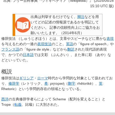
出典: フリー百科事典『ウィキペディア（Wikipedia）』 (2025/05/28
15:10 UTC 版)
出典は列挙するだけでなく、
脚注
などを用
いてどの記述の情報源であるかを明記して
ください。
記事の信頼性向上にご協力をお
願いいたします。
（
2014年6月
）
修辞技法
（
しゅうじぎほう
）
とは、文章やスピーチなどに豊かな
表現
を与えるための一連の
表現技法
のこと。
英語
の「
figure of speech
」や
フランス語
の「
figure de style
」などから
翻訳
された現代語的表現
で、かつての
日本語
では
文彩
（
ぶんさい
）
、また単に
彩
（
あや
）
な
どといっていた。
概説
修辞技法は
ギリシア
・
ローマ
時代から学問的な対象として扱われてお
り、
修辞学
（レトリック、
希
:
ρητορική
（
翻字
:
rhētorikē
）、
英
:
Rhetoric
）という学問的存在の領域となっている。
西洋
の古典修辞学者らによって Scheme（配列を変えること）と
Trope（
転義
、比喩）に大別された。