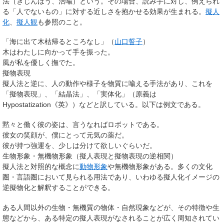
法
（ぎじんほう、
活喩
）という。その場合、読み手に対し、例えられ
る「人でないもの」に対する近しさを抱かせる効果が生まれる。
擬人
化
、
擬人観
も参照のこと。
「海に出て木枯帰るところなし」（
山口誓子
）
木はわたしに向かって手を振った。
風が私を優しく撫でた。
擬物表現
擬人法と逆に、人の動作や様子を物質に喩える手法があり、これを
「擬物表現」、「結晶法」、「実体化」（原義は
Hypostatization
《英》）などと訳している。以下は例文である。
黙々と働く彼の姿は、言うなればロボットである。
彼女の笑顔が、僕にとって元気の薬だ。
彼が持つ強運を、少しは分けて欲しいぐらいだ。
生物形象・無機物形象（擬人表現と擬物表現の逆相関）
擬人法と対照的な概念に
動物形象
や無機物形象がある。多くの文化
圏・言語圏において見られる用法であり、いわゆる擬人化イメージの
逆擬物化と解釈することができる。
ある人間以外の生物・無機質の物体・自然現象などが、その特徴や生
態などから、ある特定の擬人表現がなされることが広く周知されてい