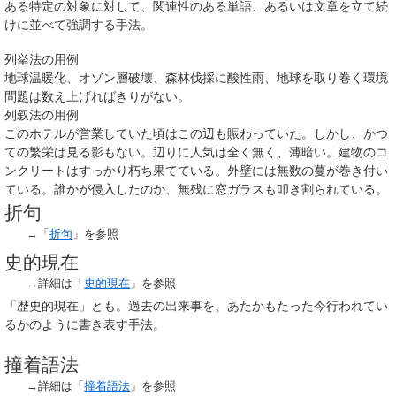
ある特定の対象に対して、関連性のある単語、あるいは文章を立て続
けに並べて強調する手法。
列挙法の用例
地球温暖化、オゾン層破壊、森林伐採に酸性雨、地球を取り巻く環境
問題は数え上げればきりがない。
列叙法の用例
このホテルが営業していた頃はこの辺も賑わっていた。しかし、かつ
ての繁栄は見る影もない。辺りに人気は全く無く、薄暗い。建物のコ
ンクリートはすっかり朽ち果てている。外壁には無数の蔓が巻き付い
ている。誰かが侵入したのか、無残に窓ガラスも叩き割られている。
折句
→「
折句
」を参照
史的現在
→詳細は「
史的現在
」を参照
「歴史的現在」とも。過去の出来事を、あたかもたった今行われてい
るかのように書き表す手法。
撞着語法
→詳細は「
撞着語法
」を参照