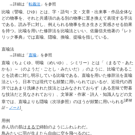
→詳細は「
転義法
」を参照
比喩
（譬喩、ひゆ）とは、字・語句・文・文章・出来事・作品全体な
どの物事を、それと共通項のある別の物事に置き換えて表現する手法
である。読み手に対し、例えられる物事を生き生きと実感させる効果
を持つ。比喩を用いた修辞法を
比喩法
といい、佐藤信夫他著の『レト
リック事典』では直喩、隠喩、換喩、提喩を指している。
直喩法
→詳細は「
直喩
」を参照
直喩
（ちょくゆ、
明喩
（
めいゆ
）
、シミリー）とは「（まるで・あた
かも）～（のようだ・ごとし・みたいだ）」のように、比喩であるこ
とを読者に対し明示している比喩である。直喩を用いた修辞法を
直喩
法
という。日本では現代でも頻繁に用いられてはいるが、
近現代の西
洋ではあまり洗練された技法とはみなされておらず（ある意味で野暮
な技法だと見なされており）、文筆家・作家・詩人・知識人などの文
[
要検
章では、直喩よりも隠喩（次項参照）のほうが頻繁に用いられる
証
–
ノート
]
。
用例
赤ん坊の肌は
まるで
綿飴のようにふわふわだ。
鳥
みたいに
羽が生えたら自由に空を飛べるのに。