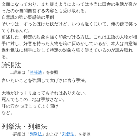
文面になっており、また捉えようによっては本当に田舎の生活が良か
ったのか自問自答する内容とも受け取れる。
自意識の強い疑惑法の用例
そいつは、すっとぼけた奴だけど、いつも近くにいて、俺の傍で笑っ
てくれるんだ。
前述した、特定の対象を強く印象づける方法。これは主語の人物が相
手に対し、好意を持った人物を暗に仄めかしているが、本人は自意識
過剰気味に相手に対して特定の対象を強く訴えているのが読み取れ
る。
誇張法
→詳細は「
誇張法
」を参照
言いたいことを強調して大げさに言う手法。
天地がひっくり返ってもそれはありえない。
死んでもこの土地は手放さない。
耳の穴かっぽじってよく聞け
など。
列挙法・列叙法
→詳細は「
列挙法
」および「
列叙法
」を参照