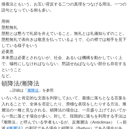
撞着法ともいう。お互い背反する二つの真理をつなげる用法。一つの
語句となっている例も多い。
用例
慇懃無礼
慇懃とは懇ろで礼節を弁えていること。無礼とは礼儀知らずのこと。
慇懃無礼で表向きは敬意を払っているようで、心の裡では相手を見下
している様子をいう
必要悪
本来悪は必要とされないが、社会、あるいは機構を動かしていく上
で、犠牲にしなければならない、黙認せねばならない部分も存在する
ということ
など。
頓降法/漸降法
→詳細は「
漸降法
」を参照
いろいろと肯定的な文面を列挙しておいて、最後に落ちとなる言葉を
入れることで、全体を否定したり、滑稽な表現をしたりする方法。漸
層法の一種と見なされる。頓降法の場合は、一旦盛り上げておいてか
ら一気に落とす場合が多い。対して、段階的に落ちを利用する手法は
｢漸降法」と呼んでいる学者もいるが、反漸層法（Anticlimax）《→前
述:
#漸層法
》の和訳である場合と頓降法（Bathos）である場合があ