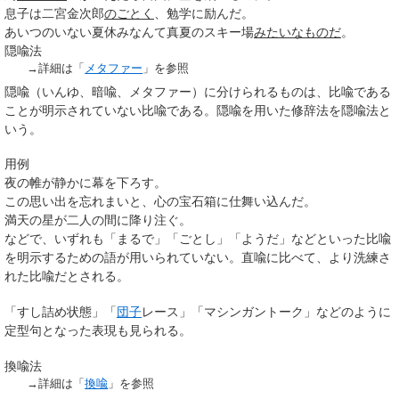
息子は二宮金次郎
のごとく
、勉学に励んだ。
あいつのいない夏休みなんて真夏のスキー場
みたいなものだ
。
隠喩法
→詳細は「
メタファー
」を参照
隠喩
（いんゆ、
暗喩
、メタファー）に分けられるものは、比喩である
ことが明示されていない比喩である。隠喩を用いた修辞法を
隠喩法
と
いう。
用例
夜の帷が静かに幕を下ろす。
この思い出を忘れまいと、心の宝石箱に仕舞い込んだ。
満天の星が二人の間に降り注ぐ。
などで、いずれも「まるで」「ごとし」「ようだ」などといった比喩
を明示するための語が用いられていない。直喩に比べて、より洗練さ
れた比喩だとされる。
「すし詰め状態」「
団子
レース」「マシンガントーク」などのように
定型句となった表現も見られる。
換喩法
→詳細は「
換喩
」を参照