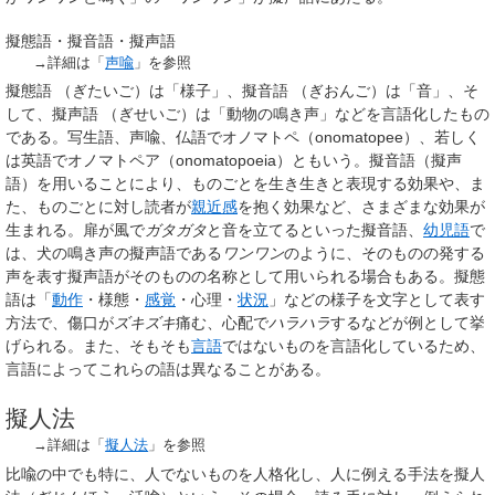
擬態語・擬音語・擬声語
→詳細は「
声喩
」を参照
擬態語
（
ぎたいご
）
は「様子」、
擬音語
（
ぎおんご
）
は「音」、そ
して、
擬声語
（
ぎせいご
）
は「動物の鳴き声」などを言語化したもの
である。
写生語
、
声喩
、仏語で
オノマトペ
（
onomatopee
）、若しく
は英語で
オノマトペア
（
onomatopoeia
）ともいう。擬音語（擬声
語）を用いることにより、ものごとを生き生きと表現する効果や、ま
た、ものごとに対し読者が
親近感
を抱く効果など、さまざまな効果が
生まれる。扉が風で
ガタガタ
と音を立てるといった擬音語、
幼児語
で
は、犬の鳴き声の擬声語である
ワンワン
のように、そのものの発する
声を表す擬声語がそのものの名称として用いられる場合もある。擬態
語は「
動作
・様態・
感覚
・心理・
状況
」などの様子を文字として表す
方法で、傷口が
ズキズキ
痛む、心配で
ハラハラ
するなどが例として挙
げられる。また、そもそも
言語
ではないものを言語化しているため、
言語によってこれらの語は異なることがある。
擬人法
→詳細は「
擬人法
」を参照
比喩の中でも特に、人でないものを人格化し、人に例える手法を
擬人