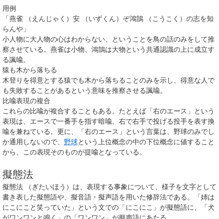
用例
「
燕雀
（
えんじゃく
）
安
（
いずくん
）
ぞ
鴻鵠
（
こうこく
）
の志を知
らんや」
小人物に大人物の心はわからない、ということを鳥の話のみをして推
察させている。燕雀は小物、鴻鵠は大物という共通認識の上に成立す
る諷喩。
猿も木から落ちる
木登りを得意とする猿でも木から落ちることのみを示し、得意な人で
も失敗することがあるという意味を推察させる諷喩。
比喩表現の複合
これらの比喩が複合することもある。たとえば「右のエース」という
表現は、エースで一番手を指す暗喩、右で右手で投げる投手を表す換
喩を兼ねている。更に、「右のエース」という言葉は、野球のみでし
か通用しないので、
野球
という上位概念の中の下位概念に値すること
から、この表現そのものが提喩となっている。
擬態法
擬態法
（
ぎたいほう
）
は、表現する事象について、様子を文字として
書き表した
擬態語
や、
擬音語・擬声語
を用いた修辞法である。「姉は
にこにこ
と笑っていた」という文での「
にこにこ
」が擬態語に、「犬
が
ワンワン
と鳴く」の「
ワンワン
」が擬声語にあたる。