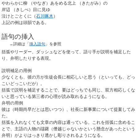
や
わらかに
柳
（
や
なぎ
）
あをめる
北上
（
き
たがみ
）
の
岸辺
（
き
しべ
）
目に見ゆ
泣けとごとくに（
石川啄木
）
上記の例は頭韻である。
語句の挿入
→詳細は「
挿入語句
」を参照
括弧やリーダー、ダッシュなどを使って、語り手が説明を補足した
り、弁明したりする表現。
説明補足の用例
少なくとも、彼の方が生徒会長に相応しいと思う（といっても、どっ
こいどっこいだが）。
括弧で説明を補足することで、要はどっちでも同じ、双方相応しくな
いと思っている第三者の心理が読み取れるようになる。
弁明の用例
彼は（時期尚早だとは思いつつ）、社長に新事業について提案してみ
た。
括弧を入れなくても文章の内容は通っている。これを括弧に含めるこ
とで、主語の人物の躊躇（僭越じゃないかという懸念があったという
弁明）がよりはっきり透かし彫りされるようになる。