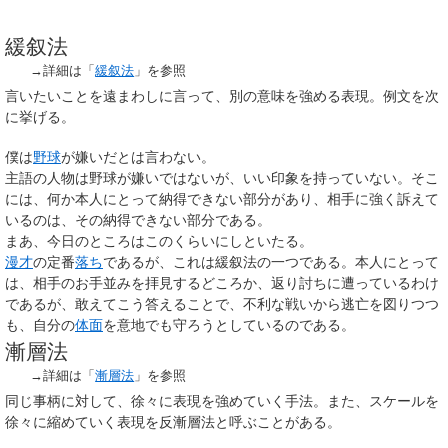
緩叙法
→詳細は「
緩叙法
」を参照
言いたいことを遠まわしに言って、別の意味を強める表現。例文を次
に挙げる。
僕は
野球
が嫌いだとは言わない。
主語の人物は野球が嫌いではないが、いい印象を持っていない。そこ
には、何か本人にとって納得できない部分があり、相手に強く訴えて
いるのは、その納得できない部分である。
まあ、今日のところはこのくらいにしといたる。
漫才
の定番
落ち
であるが、これは緩叙法の一つである。本人にとって
は、相手のお手並みを拝見するどころか、返り討ちに遭っているわけ
であるが、敢えてこう答えることで、不利な戦いから逃亡を図りつつ
も、自分の
体面
を意地でも守ろうとしているのである。
漸層法
→詳細は「
漸層法
」を参照
同じ事柄に対して、徐々に表現を強めていく手法。また、スケールを
徐々に縮めていく表現を反漸層法と呼ぶことがある。