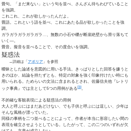
畳句。「まだ来ない」という句を並べ、さんざん待ちわびていること
を強調。
これこれ、これが欲しかったんだよ。
畳語。これという語を並べ、これにあたる品が欲しかったことを強
調。
ガラガラガラガラガラ…、無数の小石や礫が断崖絶壁から滑り落ちて
いく―。
畳音。擬音を並べることで、その度合いを強調。
疑惑法
→詳細は「
アポリア
」を参照
曖昧とした論述を意図的に用いる手法。きっぱりとした回答を嫌うと
きのほか、結論を持たずとも、特定の対象を強く印象付けたい時にも
用いられる。ためらいの文法に含まれるとされ、佐藤信夫他『レトリ
[
3
]
ック事典』では主として5つの用例がある
。
不的確な客観表現による疑惑法の用例
大人と呼ぶにはまだあどけない、でも子供と呼ぶには逞しい、少年は
そんな風格が漂っていた。
同様の事柄を二つ並べることによって、作者が本当に形容したい間の
表現を確立させようとしている。したがって、この二つのいずれが欠
けても、文章が成立しない。