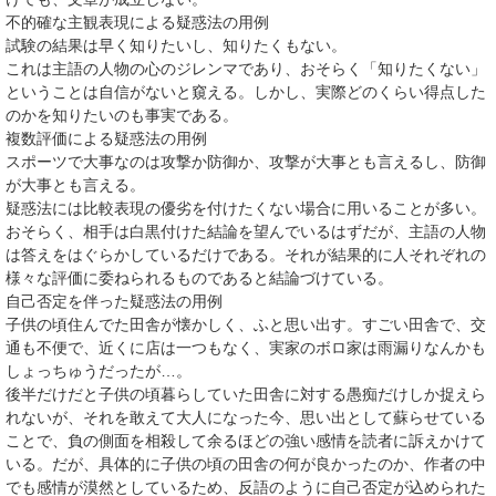
不的確な主観表現による疑惑法の用例
試験の結果は早く知りたいし、知りたくもない。
これは主語の人物の心のジレンマであり、おそらく「知りたくない」
ということは自信がないと窺える。しかし、実際どのくらい得点した
のかを知りたいのも事実である。
複数評価による疑惑法の用例
スポーツで大事なのは攻撃か防御か、攻撃が大事とも言えるし、防御
が大事とも言える。
疑惑法には比較表現の優劣を付けたくない場合に用いることが多い。
おそらく、相手は白黒付けた結論を望んでいるはずだが、主語の人物
は答えをはぐらかしているだけである。それが結果的に人それぞれの
様々な評価に委ねられるものであると結論づけている。
自己否定を伴った疑惑法の用例
子供の頃住んでた田舎が懐かしく、ふと思い出す。すごい田舎で、交
通も不便で、近くに店は一つもなく、実家のボロ家は雨漏りなんかも
しょっちゅうだったが…。
後半だけだと子供の頃暮らしていた田舎に対する愚痴だけしか捉えら
れないが、それを敢えて大人になった今、思い出として蘇らせている
ことで、負の側面を相殺して余るほどの強い感情を読者に訴えかけて
いる。だが、具体的に子供の頃の田舎の何が良かったのか、作者の中
でも感情が漠然としているため、反語のように自己否定が込められた