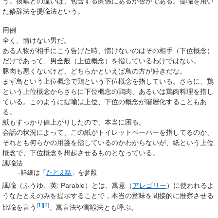
う。換喩との違いは、包含する関係にあるか否かである。提喩を用い
た修辞法を
提喩法
という。
用例
全く、情けない男だ。
ある人物が相手にこう告げた時、情けないのはその相手（下位概念）
だけであって、男全般（上位概念）を指しているわけではない。
豚肉も悪くないけど、どちらかといえば鳥の方が好きだな。
まず鳥という上位概念で鶏という下位概念を指している。さらに、鶏
という上位概念からさらに下位概念の鶏肉、あるいは鶏肉料理を指し
ている。このように提喩は上位、下位の概念が階層化することもあ
る。
紙もすっかり値上がりしたので、本当に困る。
会話の状況によって、この紙がトイレットペーパーを指してるのか、
それとも何らかの用箋を指しているのかわからないが、紙という上位
概念で、下位概念を想起させるものとなっている。
諷喩法
→詳細は「
たとえ話
」を参照
諷喩
（ふうゆ、英:
Parable
）とは、寓意（
アレゴリー
）に使われるよ
うなたとえのみを提示することで，本当の意味を間接的に推察させる
[
1
]
[
2
]
比喩を言う
。
寓言法
や
寓喩法
とも呼ぶ。