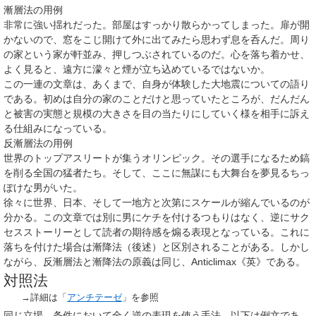
漸層法の用例
非常に強い揺れだった。部屋はすっかり散らかってしまった。扉が開
かないので、窓をこじ開けて外に出てみたら思わず息を呑んだ。周り
の家という家が軒並み、押しつぶされているのだ。心を落ち着かせ、
よく見ると、遠方に濛々と煙が立ち込めているではないか。
この一連の文章は、あくまで、自身が体験した大地震についての語り
である。初めは自分の家のことだけと思っていたところが、だんだん
と被害の実態と規模の大きさを目の当たりにしていく様を相手に訴え
る仕組みになっている。
反漸層法の用例
世界のトップアスリートが集うオリンピック。その選手になるため鎬
を削る全国の猛者たち。そして、ここに無謀にも大舞台を夢見るちっ
ぽけな男がいた。
徐々に世界、日本、そして一地方と次第にスケールが縮んでいるのが
分かる。この文章では別に男にケチを付けるつもりはなく、逆にサク
セスストーリーとして読者の期待感を煽る表現となっている。これに
落ちを付けた場合は漸降法（後述）と区別されることがある。しかし
ながら、反漸層法と漸降法の原義は同じ、
Anticlimax
《英》である。
対照法
→詳細は「
アンチテーゼ
」を参照
同じ立場、条件において全く逆の表現を使う手法。以下は例文であ