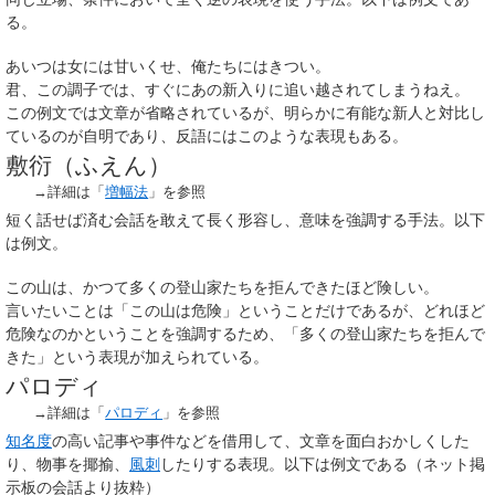
る。
あいつは女には甘いくせ、俺たちにはきつい。
君、この調子では、すぐにあの新入りに追い越されてしまうねえ。
この例文では文章が省略されているが、明らかに有能な新人と対比し
ているのが自明であり、反語にはこのような表現もある。
敷衍（ふえん）
→詳細は「
増幅法
」を参照
短く話せば済む会話を敢えて長く形容し、意味を強調する手法。以下
は例文。
この山は、かつて多くの登山家たちを拒んできたほど険しい。
言いたいことは「この山は危険」ということだけであるが、どれほど
危険なのかということを強調するため、「多くの登山家たちを拒んで
きた」という表現が加えられている。
パロディ
→詳細は「
パロディ
」を参照
知名度
の高い記事や事件などを借用して、文章を面白おかしくした
り、物事を揶揄、
風刺
したりする表現。以下は例文である（ネット掲
示板の会話より抜粋）