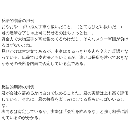
反語的讃辞の用例
おやおや、ずいぶん丁寧な扱いだこと。（とてもひどい扱いだ。）
君の達筆な字じゃ上司に見せるのはちょっとね…。
資金力で大物選手を寄せ集めてるわけだし、そんなスター軍団が負け
るはずないよね。
見せかけは肯定文であるが、中身はまるっきり皮肉を交えた反語とな
っている。広義では皮肉法ともいえるが、違いは長所を述べておきな
がらその長所を内面で否定している点である。
反語的期待の用例
君が会社を辞めるかは自分で決めることだ。君の実績は上も高く評価
している。それに、君の接客を楽しみにしてる客もいっぱいいるし
な。
表向きは肯定しているが、実際は「会社を辞めるな」と強く相手に訴
えているのが分かる。