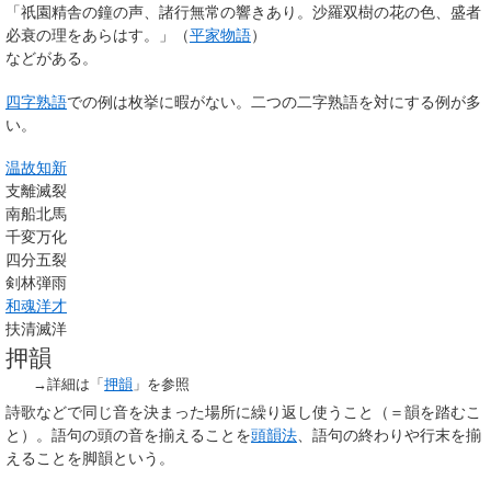
「祇園精舎の鐘の声、諸行無常の響きあり。沙羅双樹の花の色、盛者
必衰の理をあらはす。」（
平家物語
）
などがある。
四字熟語
での例は枚挙に暇がない。二つの二字熟語を対にする例が多
い。
温故知新
支離滅裂
南船北馬
千変万化
四分五裂
剣林弾雨
和魂洋才
扶清滅洋
押韻
→詳細は「
押韻
」を参照
詩歌などで同じ音を決まった場所に繰り返し使うこと（＝韻を踏むこ
と）。語句の頭の音を揃えることを
頭韻法
、語句の終わりや行末を揃
えることを
脚韻
という。