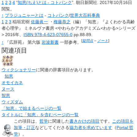
1
2
3
4
“
知恵(ちえ)とは - コトバンク
”.
朝日新聞社.
2017年10月16日
閲覧。
↑
プラジュニャーとは
-
コトバンク
/
世界大百科事典
1
2
3
稲垣宏樹
佐藤眞一
・
権藤恭之
（編）「知恵」『よくわかる高齢
者心理学』 ミネルヴァ書房 <やわらかアカデミズム<わかる>シリーズ
> 2016年、
ISBN 978-4-623-07655-0
pp.88-89.
[
疑問点
–
ノート
]
↑
『広辞苑』 第六版
岩波新書
一部参考。
関連項目
ウィクショナリー
に関連の辞書項目があります。
知恵
オモイカネ
ヌース
智恵
ウィズダム
「知恵」で始まるページの一覧
タイトルに「知恵」を含むページの一覧
この項目は、
哲学
に関連した
書きかけの項目
です。
この項目を
加筆・訂正
などしてくださる
協力者を求めています
（
Portal:哲
学
）。