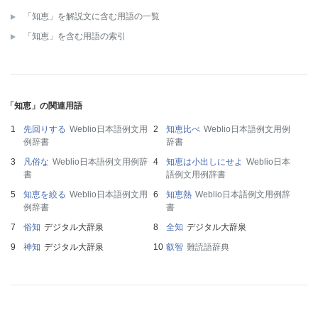
「知恵」を解説文に含む用語の一覧
「知恵」を含む用語の索引
「知恵」の関連用語
先回りする
Weblio日本語例文用
知恵比べ
Weblio日本語例文用例
例辞書
辞書
凡俗な
Weblio日本語例文用例辞
知恵は小出しにせよ
Weblio日本
書
語例文用例辞書
知恵を絞る
Weblio日本語例文用
知恵熱
Weblio日本語例文用例辞
例辞書
書
俗知
デジタル大辞泉
全知
デジタル大辞泉
神知
デジタル大辞泉
叡智
難読語辞典