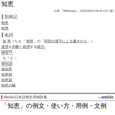
知恵
出典:『Wiktionary』 (2021/08/14 09:43 UTC 版)
別表記
智恵
智慧
名詞
知
恵
（ちえ 「
智慧
」の「
同音の漢字による書きかえ
」）
道理
を
判断
し
処理
する
能力
。
(?)
発音
ち↗え↘
派生語
後知恵
知恵熱
知恵袋
知恵の輪
Weblio日本語例文用例辞書
「知恵」の例文・使い方・用例・文例