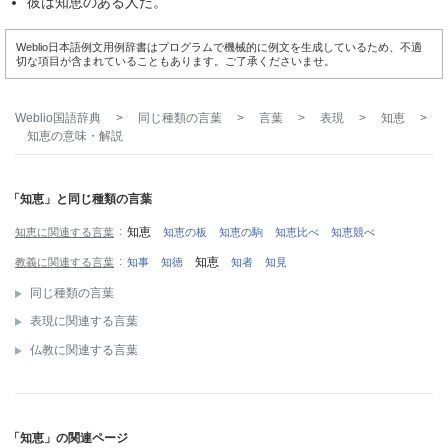
彼は知恵のある人だ。
Weblio日本語例文用例辞書はプログラムで機械的に例文を生成しているため、不適
切な項目が含まれていることもあります。ご了承くださいませ。
Weblio国語辞典
>
同じ種類の言葉
>
言葉
>
表現
>
知恵
>
知恵
の意味・解説
「知恵」と同じ種類の言葉
知恵
知恵に関連する言葉
知恵の板
知恵の駒
知恵比べ
知恵競べ
知恵
教義に関連する言葉
知事
知徳
知者
知見
同じ種類の言葉
表現に関連する言葉
仏教に関連する言葉
「知恵」の関連ページ