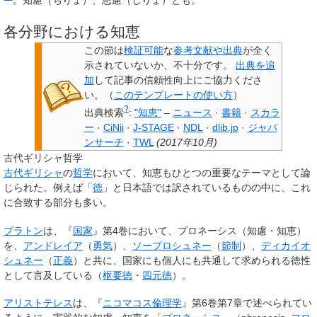
各分野における知恵
この節は
検証可能
な
参考文献や出典
が全く
示されていないか、不十分です。
出典を追
加
して記事の信頼性向上にご協力くださ
い。
（
このテンプレートの使い方
）
?
出典検索
:
"知恵"
–
ニュース
·
書籍
·
スカラ
ー
·
CiNii
·
J-STAGE
·
NDL
·
dlib.jp
·
ジャパ
ンサーチ
·
TWL
(
2017年10月
)
古代ギリシャ哲学
古代ギリシャ
の
哲学
において、知恵もひとつの重要なテーマとして論
じられた。例えば「
徳
」と日本語では訳されているものの中に、これ
に合致する部分も多い。
プラトン
は、『
国家
』第4巻において、プロネーシス（知慮・知恵）
を、
アンドレイア
（
勇気
）、
ソープロシュネー
（
節制
）、
ディカイオ
シュネー
（
正義
）と共に、国家にも個人にも共通して求められる徳性
として言及している（
枢要徳
・
四元徳
）。
アリストテレス
は、『
ニコマコス倫理学
』第6巻第7章で述べられてい