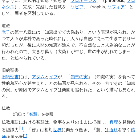
るように、実践的な知慮・知恵を「
プロネーシス
」（phronesis,
フロ
ネシス
）、完成・完結した智慧を「
ソピア
」（sophia,
ソフィア
）と
して、両者を区別している。
道教
老子
の第十八章には「知恵出でて大偽あり」という表現が見られ、か
つて人々が素朴であった時代には、人々は自然に従って生きており平
和だったが、後に人間の知恵が進んで、不自然なこと人為的なことが
行われたので、大きな偽り（大偽）が生じ、世の中が乱れてしまっ
た、と述べられている。
旧約聖書
旧約聖書
には、
アダム
と
イブ
が、「
知恵の実
」（知識の実）を食べて
性的羞恥心が芽生えた、との描写が見られる。その一方でその「知恵
の実」が原因でアダムとイブは楽園を追われた、という描写も見られ
る。
仏教
→詳細は「
智慧
」を参照
仏教用語における
智慧
は、物事をありのままに把握し、
真理
を見極め
[
1
]
る認識力
。「智」は相対
世界
に向かう働き、「慧」は
悟り
を導く
精
[
1
]
神
作用の意
。