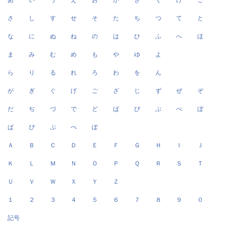
あ
い
う
え
お
か
き
く
け
こ
さ
し
す
せ
そ
た
ち
つ
て
と
な
に
ぬ
ね
の
は
ひ
ふ
へ
ほ
ま
み
む
め
も
や
ゆ
よ
ら
り
る
れ
ろ
わ
を
ん
が
ぎ
ぐ
げ
ご
ざ
じ
ず
ぜ
ぞ
だ
ぢ
づ
で
ど
ば
び
ぶ
べ
ぼ
ぱ
ぴ
ぷ
ぺ
ぽ
Ａ
Ｂ
Ｃ
Ｄ
Ｅ
Ｆ
Ｇ
Ｈ
Ｉ
Ｊ
Ｋ
Ｌ
Ｍ
Ｎ
Ｏ
Ｐ
Ｑ
Ｒ
Ｓ
Ｔ
Ｕ
Ｖ
Ｗ
Ｘ
Ｙ
Ｚ
１
２
３
４
５
６
７
８
９
０
記号