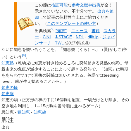
この節は
検証可能
な
参考文献や出典
が全く
示されていないか、不十分です。
出典を追
加
して記事の信頼性向上にご協力くださ
い。
（
このテンプレートの使い方
）
?
出典検索
:
"知恵"
–
ニュース
·
書籍
·
スカラ
ー
·
CiNii
·
J-STAGE
·
NDL
·
dlib.jp
·
ジャパ
ンサーチ
·
TWL
(
2017年10月
)
互いに知恵を競い合うことを、「知恵競（くら）べ」（賢(かしこ)争
[
4
]
い）という
。
知恵熱
（乳幼児に知恵が付き始めるころに突然起きる発熱の俗称。母
親由来の免疫が減少することによって起きる発熱で、「知恵」は時期
をあらわすだけで直接の関係は無いとされる。英語ではteething
fever。歯が生え始めることから。）
知恵の輪
知恵歯
知恵の駒（正方形の枠の中に16個駒を配置、一駒だけとり除き、その
空き地を利用し、1～15の駒を番号順に並べるゲーム）
悪知恵 -
猿知恵
-
知恵袋
脚注
出典