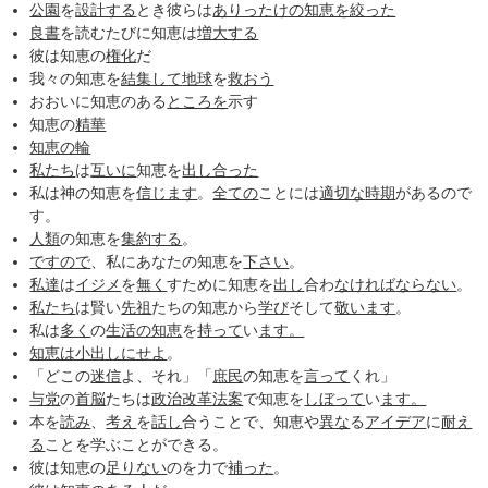
公園
を
設計する
とき彼らは
ありったけの
知恵を絞った
良書
を読むたびに知恵は
増大する
彼は知恵の
権化
だ
我々の知恵を
結集して
地球
を
救おう
おおいに知恵のある
ところを
示す
知恵の
精華
知恵の輪
私たち
は
互いに
知恵を
出し合った
私は神の知恵を
信じます
。
全ての
ことには
適切な
時期
があるので
す。
人類
の知恵を
集約する
。
ですので
、私にあなたの知恵を
下さい
。
私達
は
イジメ
を
無く
すために知恵を
出し
合わ
なければ
ならない
。
私たち
は賢い
先祖
たちの知恵から
学び
そして
敬います
。
私は
多く
の
生活の知恵
を
持って
い
ます。
知恵は小出しにせよ
。
「どこの
迷信
よ、それ」「
庶民
の知恵を
言って
くれ」
与党
の
首脳
たちは
政治改革法案
で知恵を
しぼって
い
ます。
本を
読み
、
考え
を
話し
合うことで、知恵や
異な
る
アイデア
に
耐え
る
ことを学ぶことができる。
彼は知恵の
足りない
のを力で
補った
。