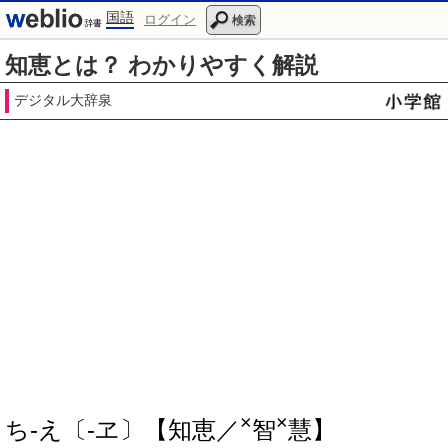
国語
ログイン
検索
知恵とは？ わかりやすく解説
デジタル大辞泉
×
×
ち‐え〔‐ヱ〕【知恵／
智
慧】