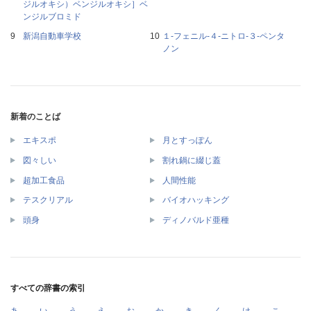
ジルオキシ）ベンジルオキシ］ベ
ンジルブロミド
新潟自動車学校
１‐フェニル‐４‐ニトロ‐３‐ペンタ
ノン
新着のことば
エキスポ
月とすっぽん
図々しい
割れ鍋に綴じ蓋
超加工食品
人間性能
テスクリアル
バイオハッキング
頭身
ディノバルド亜種
すべての辞書の索引