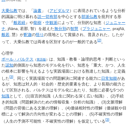
大乗仏教
では、「
論書
」（
アビダルマ
）に表現されているような分析
的議論に明け暮れる
説一切有部
を中心とする
部派仏教
を批判する形
で、『
般若経
』や
龍樹
・
中観派
によって、分別的な知恵（
ジュニャー
ナ
, jñāna, 若那, 智）を超えた
無分別
の
智慧
（
プラジュニャー
, prajñā,
般若
, 慧）が
釈迦
の
悟り
の境地として賞揚され、普及された。したが
[
2
]
って、大乗仏教では両者を区別するのが一般的である
。
心理学
ポール・バルテス
は、知識・教養・論理的思考・判断といっ
（
英語版
）
た
認知
的側面から知恵のモデル化を行い、知恵を「重大、かつ、人生
の根本に影響を与えるような実践場面における熟達した知識」と定義
[
3
]
した
。同じく実践場面での問題解決に関連する能力に
日常知能
があ
るが、知恵は対人的・社会的・歴史的要素を含む、より長期の能力と
して区別される。バルテスはモデル化にあたり、知恵に必要な5つの
知識
として、(1)宣言的知識（人生に関わる深く広い知識）、(2)手続
き的知識（問題解決のための情報収集・分析の知識）、(3)文脈理解
（問題の背後にある文脈の理解）、(4)価値相対性の理解（価値観や目
標によって解決の方向性が変わることの理解）、(5)不確実性の理解
[
3
]
（人生の予測不可能性・不確実性の理解）を仮定している
。