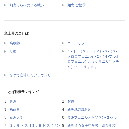
知恵くらべによる戦い
知恵 ご教示
急上昇のことば
高物師
ニー・リフト
１‐［［（２Ｓ，３Ｒ）‐３‐（２‐
反映
クロロフェニル）‐２‐（４‐フルオ
ロフェニル）オキシラニル］メチ
ル］‐１Ｈ‐１，２，…
かつて在籍したアナウンサー
ことば検索ランキング
最遅
邂逅
為政者
新潟地方裁判所
新潟大学
５β‐フェニルオキソラン‐２‐オン
３，５‐ビス［３，５‐ビス（ベン
新潟清心女子中学校・高等学校