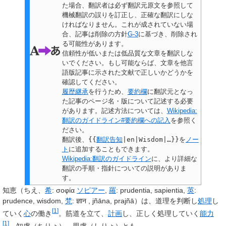
た場合、翻訳者は必ず翻訳元原文を参照して
機械翻訳の誤りを訂正し、正確な翻訳にしな
ければなりません。これが成されていない場
合、
記事は削除の方針
G-3
に基づき、削除され
る可能性があります。
信頼性が低いまたは低品質な文章を翻訳しな
いでください。もし可能ならば、文章を他言
語版記事に示された文献で正しいかどうかを
確認してください。
履歴継承
を行うため、
要約欄
に翻訳元となっ
た記事のページ名・版について記述する必要
があります。記述方法については、
Wikipedia:
翻訳のガイドライン#要約欄への記入
を参照く
ださい。
翻訳後、
{{
翻訳告知
|en|Wisdom|…}}
を
ノー
ト
に追加することもできます。
Wikipedia:翻訳のガイドライン
に、より詳細な
翻訳の手順・指針についての説明がありま
す。
知恵
（ちえ、
希
:
σοφία
ソピアー
,
羅
:
prudentia, sapientia
,
英
:
prudence, wisdom
,
梵
:
ज्ञान , jñāna, prajñā
）は、道理を判断し
処理
し
[
1
]
ていく
心
の働き
。筋道を立て、
計画
し、正しく処理していく
能力
[
1
]
。
知慮
（ちりょ）、
思慮
（しりょ）とも。