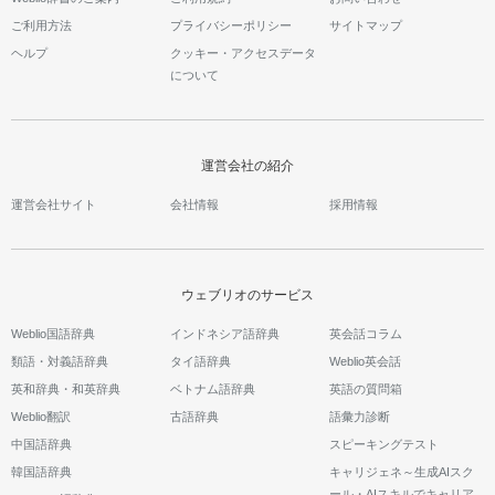
ご利用方法
プライバシーポリシー
サイトマップ
ヘルプ
クッキー・アクセスデータ
について
運営会社の紹介
運営会社サイト
会社情報
採用情報
ウェブリオのサービス
Weblio国語辞典
インドネシア語辞典
英会話コラム
類語・対義語辞典
タイ語辞典
Weblio英会話
英和辞典・和英辞典
ベトナム語辞典
英語の質問箱
Weblio翻訳
古語辞典
語彙力診断
中国語辞典
スピーキングテスト
韓国語辞典
キャリジェネ～生成AIスク
ール・AIスキルでキャリア