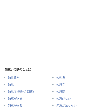
「知恵」の隣のことば
知性豊か
知性鬼
知恩
知恩寺
知恩寺 (曖昧さ回避)
知恩院
知恵がある
知恵がない
知恵が回る
知恵が足りない