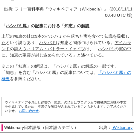
出典: フリー百科事典『ウィキペディア（Wikipedia）』 (2018/11/11
00:48 UTC 版)
「
ハシバミ属
」の
記事
における「知恵」の
解説
上記
の知恵の
鮭
は9
本の
ハシバミ
から
落ちた
実を
食べて
知識
を
吸収し
た
という説もあり、
ハシバミ
は知恵と関係づけられている。
アイルラ
ンド
の
詩人
ウィリアム・バトラー・イェイツ
は、「
ハシバミ
の
実の
中
に
、知恵の
聖霊
が
封じ込められ
ている」と
述べて
いる。
※この「知恵」の解説は、「ハシバミ属」の解説の一部です。
「知恵」を含む「ハシバミ属」の記事については、
「ハシバミ属」の
概要
を参照ください。
ウィキペディア小見出し辞書の「知恵」の項目はプログラムで機械的に意味や本文
を生成しているため、不適切な項目が含まれていることもあります。ご了承くださ
いませ。
お問い合わせ
。
Wiktionary日本語版（日本語カテゴリ）
出典：
Wiktionary