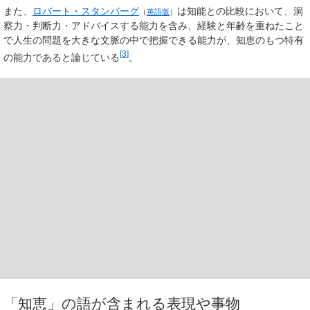
また、
ロバート・スタンバーグ
は知能との比較において、洞
（
英語版
）
察力・判断力・アドバイスする能力を含み、経験と年齢を重ねたこと
で人生の問題を大きな文脈の中で把握できる能力が、知恵のもつ特有
[
3
]
の能力であると論じている
。
「知恵」の語が含まれる表現や事物