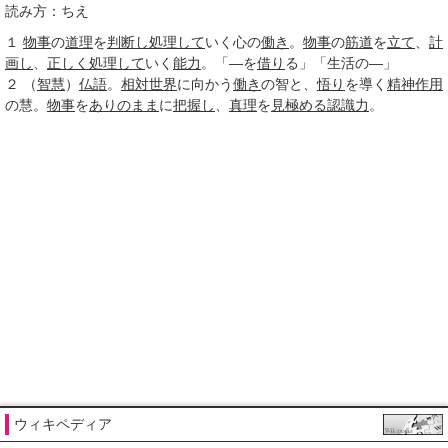
読み方：ちえ
１
物事
の
道理
を
判断し
処理して
いく心の
働き
。
物事
の
筋道
を
立て
、
計
画し
、
正しく
処理して
いく
能力
。「―を
借り
る」「生活の―」
２
（
智慧
）
仏語
。
相対
世界
に向かう
働き
の智と、
悟り
を導く
精神作用
の慧。
物事
を
ありのまま
に
把握し
、
真理
を
見極める
認識力
。
ウィキペディア