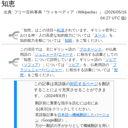
知恵
出典: フリー百科事典『ウィキペディア（Wikipedia）』 (2026/05/16
04:27 UTC 版)
「
知性
」はこの項目へ
転送
されています。ギリシャ哲学に
おける神・人の高度な知的能力については「
ヌース
」を、
知的能力全般については「
知能
」をご覧ください。
この項目では、主にギリシャ語の「
プロネーシス
」や仏教
用語の「
ジュニャーナ
/
ニャーナ
」に相当する語彙としての
「知恵」について説明しています。ギリシャ語の「
ソピア
（
ソフィア
）」については「
ソピア
」を、仏教用語の「
プ
ラジュニャー
/
パンニャー
」に相当する語彙については「
智
慧
」をご覧ください。
この記事は
英語版の
対応するページ
を翻訳
することにより充実させることができま
す。
（
2024年8月
）
翻訳前に重要な指示を読むには右にあ
る[表示]をクリックしてください。
英語版記事を
日本語へ機械翻訳したバージョ
ン
（Google翻訳）。
万が一翻訳の手がかりとして機械翻訳を用い