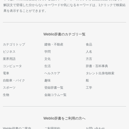
解説文で登場した分からないキーワードや気になるキーワードは、1クリックで検索結
果を表示することができます。
Weblio辞書のカテゴリ一覧
カテゴリトップ
建物・不動産
食品
ビジネス
学問
人名
業界用語
文化
方言
コンピュータ
生活
辞書・百科事典
電車
ヘルスケア
タレント出身地検索
自動車・バイク
趣味
船
スポーツ
登録辞書一覧
工学
生物
金融コラム一覧
Weblio辞書をご利用の方へ
Weblio辞書のご案内
ご利用規約
お問い合わせ