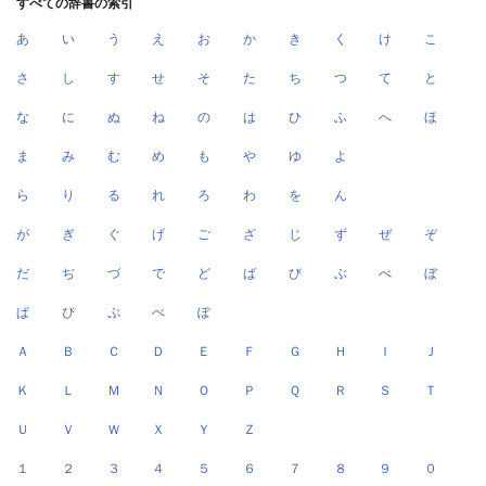
すべての辞書の索引
あ
い
う
え
お
か
き
く
け
こ
さ
し
す
せ
そ
た
ち
つ
て
と
な
に
ぬ
ね
の
は
ひ
ふ
へ
ほ
ま
み
む
め
も
や
ゆ
よ
ら
り
る
れ
ろ
わ
を
ん
が
ぎ
ぐ
げ
ご
ざ
じ
ず
ぜ
ぞ
だ
ぢ
づ
で
ど
ば
び
ぶ
べ
ぼ
ぱ
ぴ
ぷ
ぺ
ぽ
Ａ
Ｂ
Ｃ
Ｄ
Ｅ
Ｆ
Ｇ
Ｈ
Ｉ
Ｊ
Ｋ
Ｌ
Ｍ
Ｎ
Ｏ
Ｐ
Ｑ
Ｒ
Ｓ
Ｔ
Ｕ
Ｖ
Ｗ
Ｘ
Ｙ
Ｚ
１
２
３
４
５
６
７
８
９
０