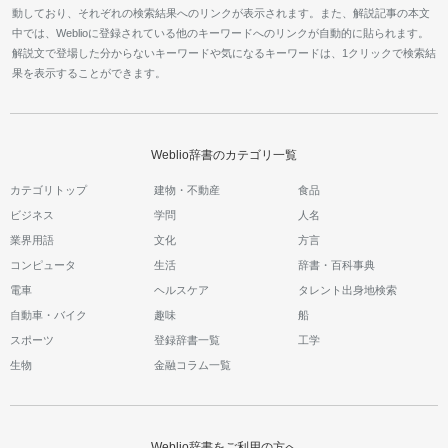
動しており、それぞれの検索結果へのリンクが表示されます。また、解説記事の本文
中では、Weblioに登録されている他のキーワードへのリンクが自動的に貼られます。
解説文で登場した分からないキーワードや気になるキーワードは、1クリックで検索結
果を表示することができます。
Weblio辞書のカテゴリ一覧
カテゴリトップ
建物・不動産
食品
ビジネス
学問
人名
業界用語
文化
方言
コンピュータ
生活
辞書・百科事典
電車
ヘルスケア
タレント出身地検索
自動車・バイク
趣味
船
スポーツ
登録辞書一覧
工学
生物
金融コラム一覧
Weblio辞書をご利用の方へ