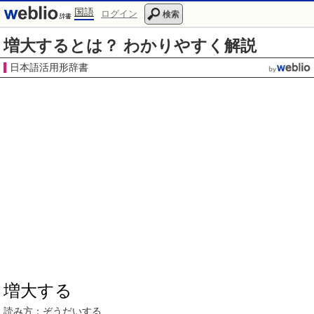
国語
ログイン
検索
増大するとは？ わかりやすく解説
日本語活用形辞書
増大する
読み方：
ぞうだい
する