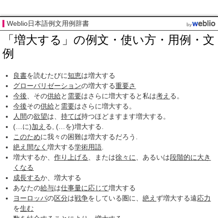
Weblio日本語例文用例辞書
「増大する」の例文・使い方・用例・文
例
良書
を読むたびに
知恵
は増大する
グローバリゼーション
の増大する
重要さ
今後
、その
供給
と
需要
はさらに増大すると私は
考え
る。
今後
その
供給
と
需要
はさらに増大する。
人間
の
欲望
は、
持てば
持つほどますます増大する。
(…に)
加え
る, (…を)増大する.
このため
に我々の困難は増大するだろう.
絶え間なく
増大する
学術用語
.
増大するか、
作り上げる
、または
徐々に
、あるいは
段階的に
大き
くなる
成長する
か、増大する
あなたの
給与
は
仕事量
に応じて
増大する
ヨーロッパ
の
区分
は
戦争
をしている圏に、
絶え
ず増大する遠
応力
を
生む