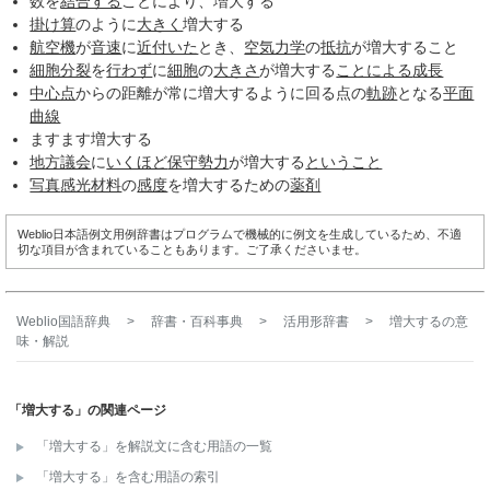
数を
結合する
ことにより、増大する
掛け算
のように
大きく
増大する
航空機
が
音速
に
近付いた
とき、
空気力学
の
抵抗
が増大すること
細胞分裂
を
行わず
に
細胞
の
大きさ
が増大する
ことによる
成長
中心点
からの距離が常に増大するように回る点の
軌跡
となる
平面
曲線
ますます増大する
地方議会
に
いくほど
保守勢力
が増大する
ということ
写真
感光材料
の
感度
を増大するための
薬剤
Weblio日本語例文用例辞書はプログラムで機械的に例文を生成しているため、不適
切な項目が含まれていることもあります。ご了承くださいませ。
Weblio国語辞典
>
辞書・百科事典
>
活用形辞書
>
増大する
の意
味・解説
「増大する」の関連ページ
「増大する」を解説文に含む用語の一覧
「増大する」を含む用語の索引