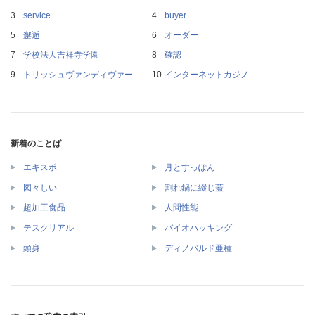
service
buyer
邂逅
オーダー
学校法人吉祥寺学園
確認
トリッシュヴァンディヴァー
インターネットカジノ
新着のことば
エキスポ
月とすっぽん
図々しい
割れ鍋に綴じ蓋
超加工食品
人間性能
テスクリアル
バイオハッキング
頭身
ディノバルド亜種