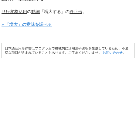
サ行変格活用
の
動詞
「増大する」の
終止形
。
» 「増大」の意味を調べる
日本語活用形辞書はプログラムで機械的に活用形や説明を生成しているため、不適
切な項目が含まれていることもあります。ご了承くださいませ。
お問い合わせ
。