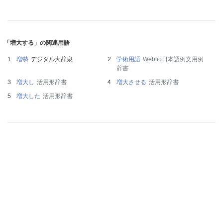
「増大する」の関連用語
増勢
デジタル大辞泉
学術用語
Weblio日本語例文用例
辞書
増大し
活用形辞書
増大させる
活用形辞書
増大した
活用形辞書