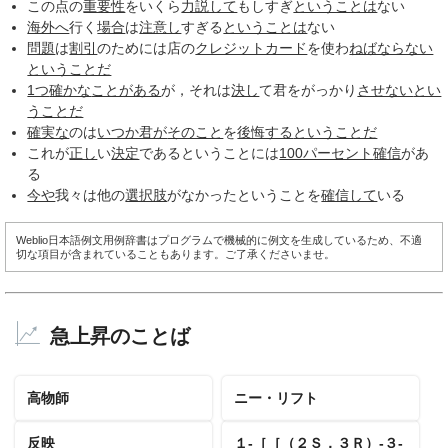
この点の
重要性
をいくら
力説して
もしすぎ
ということは
ない
海外へ
行く
場合
は
注意し
すぎる
ということは
ない
問題
は
割引
のためには店の
クレジットカード
を使わ
ねばならない
ということだ
1つ
確かな
ことがある
が，それは
決し
て君をがっかり
させない
とい
うことだ
確実な
のは
いつか君が
そのこと
を
後悔する
ということだ
これが
正し
い
決定
であるということには
100パーセント
確信
があ
る
今や
我々は他の
選択肢
がなかったということを
確信して
いる
Weblio日本語例文用例辞書はプログラムで機械的に例文を生成しているため、不適
切な項目が含まれていることもあります。ご了承くださいませ。
急上昇のことば
高物師
ニー・リフト
反映
１‐［［（２Ｓ，３Ｒ）‐３‐