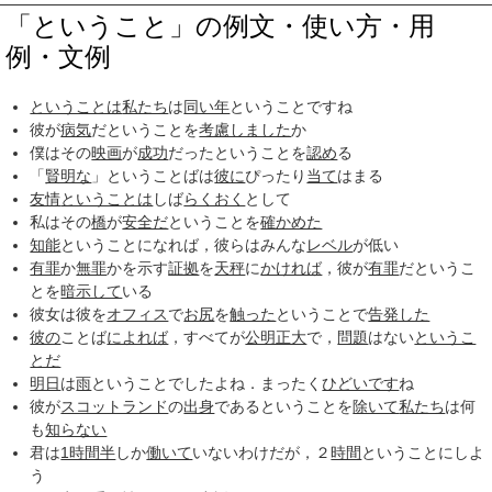
「ということ」の例文・使い方・用
例・文例
ということは
私たち
は
同い年
ということですね
彼が
病気
だということを
考慮しました
か
僕はその
映画
が
成功
だったということを
認め
る
「
賢明な
」ということばは
彼に
ぴったり
当て
はまる
友情
ということは
しば
らくおく
として
私はその
橋
が
安全だ
ということを
確かめた
知能
ということになれば，彼らはみんな
レベル
が低い
有罪
か
無罪
かを示す
証拠
を
天秤
に
かければ
，彼が
有罪
だというこ
とを
暗示して
いる
彼女は彼を
オフィス
で
お尻
を
触った
ということで
告発した
彼の
ことば
によれば
，すべてが
公明正大
で，
問題
はない
というこ
とだ
明日
は
雨
ということでしたよね．まったく
ひどいです
ね
彼が
スコットランド
の
出身
であるということを
除いて
私たち
は何
も
知らない
君は
1時間半
しか
働いて
いないわけだが，２
時間
ということにしよ
う