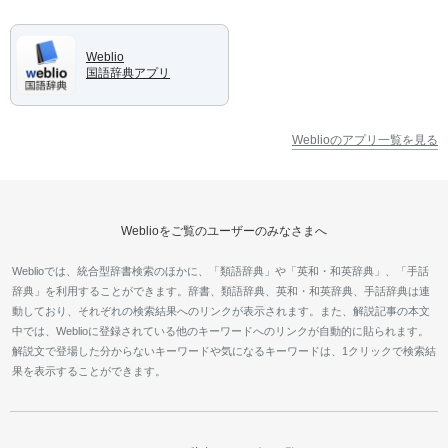
Weblio
国語辞典アプリ
Weblioのアプリ一覧を見る
Weblioをご覧のユーザーのみなさまへ
Weblioでは、統合型辞書検索のほかに、「類語辞典」や「英和・和英辞典」、「手話
辞典」を利用することができます。辞書、類語辞典、英和・和英辞典、手話辞典は連
動しており、それぞれの検索結果へのリンクが表示されます。また、解説記事の本文
中では、Weblioに登録されている他のキーワードへのリンクが自動的に貼られます。
解説文で登場した分からないキーワードや気になるキーワードは、1クリックで検索結
果を表示することができます。