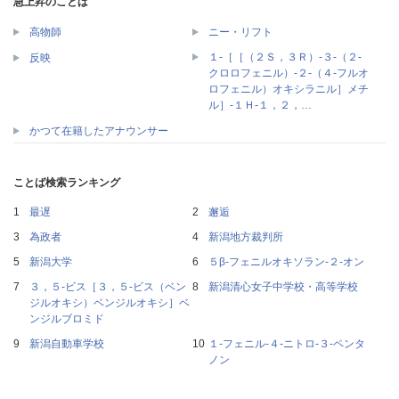
急上昇のことば
高物師
ニー・リフト
１‐［［（２Ｓ，３Ｒ）‐３‐（２‐
反映
クロロフェニル）‐２‐（４‐フルオ
ロフェニル）オキシラニル］メチ
ル］‐１Ｈ‐１，２，…
かつて在籍したアナウンサー
ことば検索ランキング
最遅
邂逅
為政者
新潟地方裁判所
新潟大学
５β‐フェニルオキソラン‐２‐オン
３，５‐ビス［３，５‐ビス（ベン
新潟清心女子中学校・高等学校
ジルオキシ）ベンジルオキシ］ベ
ンジルブロミド
新潟自動車学校
１‐フェニル‐４‐ニトロ‐３‐ペンタ
ノン