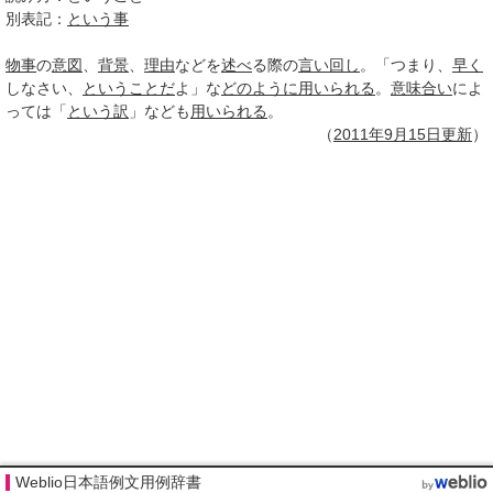
別表記：
という事
物事
の
意図
、
背景
、
理由
などを
述べ
る際の
言い回し
。「つまり、
早く
しなさい、
ということだ
よ」な
どのように
用いられる
。
意味合い
によ
っては「
という訳
」なども
用いられる
。
（
2011年9月
15日
更新
）
Weblio日本語例文用例辞書