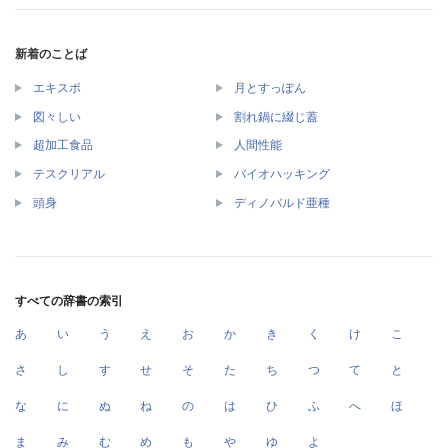
新着のことば
エキスポ
月とすっぽん
図々しい
割れ鍋に綴じ蓋
超加工食品
人間性能
テスクリアル
バイオハッキング
頭身
ディノバルド亜種
すべての辞書の索引
あ
い
う
え
お
か
き
く
け
こ
さ
し
す
せ
そ
た
ち
つ
て
と
な
に
ぬ
ね
の
は
ひ
ふ
へ
ほ
ま
み
む
め
も
や
ゆ
よ