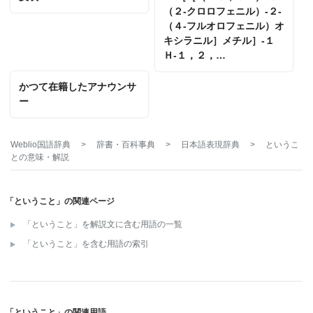
（２‐クロロフェニル）‐２‐
（４‐フルオロフェニル）オ
キシラニル］メチル］‐１
Ｈ‐１，２，…
かつて在籍したアナウンサ
ー
Weblio国語辞典
>
辞書・百科事典
>
日本語表現辞典
>
というこ
と
の意味・解説
「ということ」の関連ページ
「ということ」を解説文に含む用語の一覧
「ということ」を含む用語の索引
「ということ」の関連用語