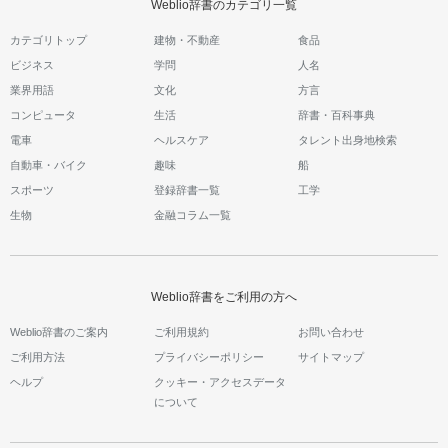
Weblio辞書のカテゴリ一覧
カテゴリトップ
建物・不動産
食品
ビジネス
学問
人名
業界用語
文化
方言
コンピュータ
生活
辞書・百科事典
電車
ヘルスケア
タレント出身地検索
自動車・バイク
趣味
船
スポーツ
登録辞書一覧
工学
生物
金融コラム一覧
Weblio辞書をご利用の方へ
Weblio辞書のご案内
ご利用規約
お問い合わせ
ご利用方法
プライバシーポリシー
サイトマップ
ヘルプ
クッキー・アクセスデータ
について