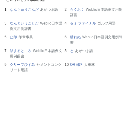
なんちゅうこんだ
あがつま語
らくおく
Weblio日本語例文用例
辞書
なんということだ
Weblio日本語
セミ ファイナル
ゴルフ用語
例文用例辞書
止印
印章事典
構わぬ
Weblio日本語例文用例辞
書
詰まるところ
Weblio日本語例文
と
あがつま語
用例辞書
クリープひずみ
セメントコンク
OR回路
大車林
リート用語