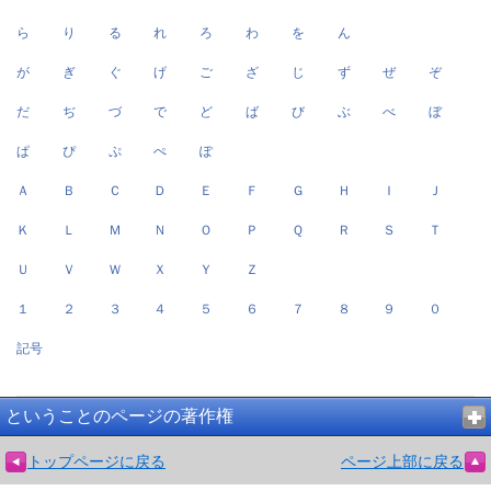
ら
り
る
れ
ろ
わ
を
ん
が
ぎ
ぐ
げ
ご
ざ
じ
ず
ぜ
ぞ
だ
ぢ
づ
で
ど
ば
び
ぶ
べ
ぼ
ぱ
ぴ
ぷ
ぺ
ぽ
Ａ
Ｂ
Ｃ
Ｄ
Ｅ
Ｆ
Ｇ
Ｈ
Ｉ
Ｊ
Ｋ
Ｌ
Ｍ
Ｎ
Ｏ
Ｐ
Ｑ
Ｒ
Ｓ
Ｔ
Ｕ
Ｖ
Ｗ
Ｘ
Ｙ
Ｚ
１
２
３
４
５
６
７
８
９
０
記号
ということのページの著作権
トップページに戻る
ページ上部に戻る