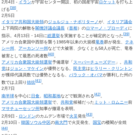
2月4日 -
イラン
が宇宙センター開設、初の国産宇宙
ロケット
を打ち上
[
38
]
げる
。
2月5日
イタリア共和国大統領
の
ジョルジョ・ナポリターノ
が、
イタリア議会
上下両院の解散を
閣僚評議会議長
（
首相
）の
ロマーノ・プローディ
に
[
39
]
指示。4月13日・14日に
総選挙
を実施することが確定的となった
。
アメリカ合衆国中西部を襲う1985年以来の大規模
竜巻
群が発生、
テネ
シー州
、
アーカンソー州
などで大被害、少なくとも58人が死亡、竜巻
[
40
]
被害として最悪の死者数
。
アメリカ合衆国大統領選挙
予備選挙「
スーパーチューズデー
」。
共和
党
は
ジョン・マケイン
が優勢となる。
民主党
は
ヒラリー・クリントン
が獲得代議員数では優勢となるも、
バラック・オバマ
が勝利した州の
[
41
]
数では上回り
拮抗
。
2月7日
[
42
]
南半球
を中心に
日食
。
昭和基地
などで観測される
。
アメリカ合衆国大統領選挙
で、
共和党
候補だった
ミット・ロムニー
前
マサチューセッツ州
知事が撤退を表明。
[
43
]
2月9日 -
ロンドン
のカムデン市場で
火災
発生
。
2月10日 -
韓国
ソウル
中区
の
南大門
で火災発生、
国宝
の楼閣が全焼
[
44
]
。