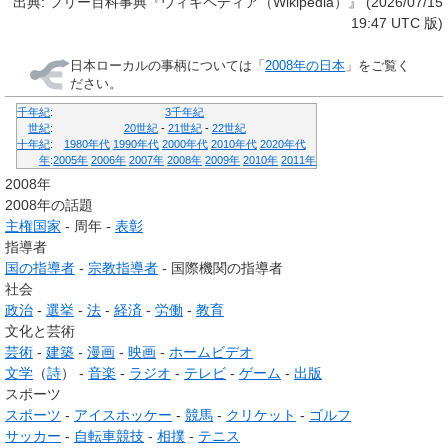
出典: フリー百科事典『ウィキペディア（Wikipedia）』 (2026/07/15
19:47 UTC 版)
日本ローカルの事柄については「
2008年の日本
」をご覧く
ださい。
千年紀
:
3千年紀
世紀
:
20世紀
-
21世紀
-
22世紀
十年紀
:
1980年代
1990年代
2000年代
2010年代
2020年代
年
:
2005年
2006年
2007年
2008年
2009年
2010年
2011年
2008年
2008年の話題
主権国家
-
周年
-
表彰‎
指導者
国の指導者
-
宗教指導者
-
国際機関の指導者
社会
政治
-
選挙
-
法
-
経済
-
労働
-
教育
文化と芸術
芸術
-
建築
-
漫画
-
映画
-
ホームビデオ
文学
（
詩
）
-
音楽
-
ラジオ
-
テレビ
-
ゲーム
-
出版
スポーツ
スポーツ
-
アイスホッケー
-
競馬
-
クリケット
-
ゴルフ
サッカー
-
自転車競技
-
相撲
-
テニス