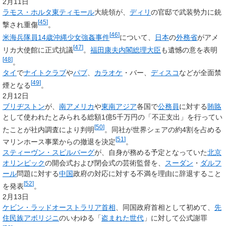
2月11日
ラモス・ホルタ
東ティモール
大統領が、
ディリ
の官邸で武装勢力に銃
[
45
]
撃され重傷
。
[
46
]
米海兵隊員14歳沖縄少女強姦事件
について、
日本
の
外務省
がアメ
[
47
]
リカ大使館に正式抗議
。
福田康夫
内閣総理大臣
も遺憾の意を表明
[
48
]
。
タイ
で
ナイトクラブ
や
パブ
、
カラオケ
・バー、
ディスコ
などが全面禁
[
49
]
煙となる
。
2月12日
ブリヂストン
が、
南アメリカ
や
東南アジア
各国で
公務員
に対する
賄賂
として使われたとみられる総額1億5千万円の「不正支出」を行ってい
[
50
]
たことが社内調査により判明
。同社が世界シェアの約4割を占める
[
51
]
マリンホース事業からの撤退を決定
。
スティーヴン・スピルバーグ
が、自身が務める予定となっていた
北京
オリンピック
の開会式および閉会式の芸術監督を、
スーダン
・
ダルフ
ール
問題に対する
中国
政府の対応に対する不満を理由に辞退すること
[
52
]
を発表
。
2月13日
ケビン・ラッド
オーストラリア首相
、同国政府首相として初めて、
先
住民族
アボリジニ
のいわゆる「
盗まれた世代
」に対して公式謝罪