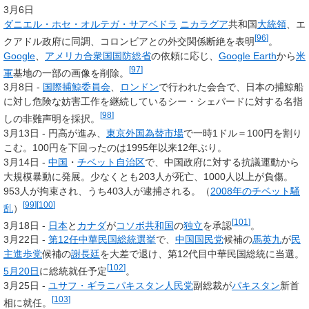
3月6日
ダニエル・ホセ・オルテガ・サアベドラ
ニカラグア
共和国
大統領
、エ
[
96
]
クアドル政府に同調、コロンビアとの外交関係断絶を表明
。
Google
、
アメリカ合衆国国防総省
の依頼に応じ、
Google Earth
から
米
[
97
]
軍
基地の一部の画像を削除。
3月8日 -
国際捕鯨委員会
、
ロンドン
で行われた会合で、日本の捕鯨船
に対し危険な妨害工作を継続しているシー・シェパードに対する名指
[
98
]
しの非難声明を採択。
3月13日 - 円高が進み、
東京外国為替市場
で一時1ドル＝100円を割り
こむ。100円を下回ったのは1995年以来12年ぶり。
3月14日 -
中国
・
チベット自治区
で、中国政府に対する抗議運動から
大規模暴動に発展。少なくとも203人が死亡、1000人以上が負傷。
953人が拘束され、うち403人が逮捕される。（
2008年のチベット騒
[
99
]
[
100
]
乱
）
[
101
]
3月18日 -
日本
と
カナダ
が
コソボ共和国
の
独立
を承認
。
3月22日 -
第12任中華民国総統選挙
で、
中国国民党
候補の
馬英九
が
民
主進歩党
候補の
謝長廷
を大差で退け、第12代目中華民国総統に当選。
[
102
]
5月20日
に総統就任予定
。
3月25日 -
ユサフ・ギラニ
パキスタン人民党
副総裁が
パキスタン
新首
[
103
]
相に就任。