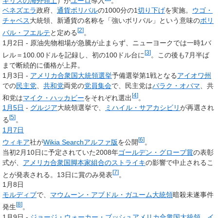
ギリスの海外領土
）が
ユーロ
導入
。
ベネズエラ
政府、
通貨
ボリバル
の1000分の1
切り下げ
を実施。
ウゴ・
チャベス
大統領、新通貨の名称を「強いボリバル」という意味の
ボリ
[
2
]
バル・フエルテ
と定める
。
1月2日 - 原油先物相場が急騰が止まらず、ニューヨークでは一時1バ
[
3
]
レル＝100.00ドルを記録し、初の100ドル台に
。この後も7月半ば
まで断続的に価格が上昇。
1月3日 -
アメリカ合衆国大統領選挙
予備選挙第1戦となる
アイオワ州
での
民主党
、
共和党
両党の
党員集会
で、民主党は
バラク・オバマ
、共
[
4
]
和党は
マイク・ハッカビー
をそれぞれ選出
。
1月5日
-
グルジア
大統領選挙で、
ミハイル・サアカシビリ
が再選され
[
5
]
る
。
1月7日
[
6
]
ウィキア
社が
Wikia Search
アルファ版
を公開
。
当初2月10日に予定されていた2008年
ゴールデン・グローブ賞
の表彰
式が、
アメリカ合衆国脚本家組合のストライキ
の影響で中止されるこ
[
7
]
とが発表される。13日に賞のみ発表
。
1月8日
モルディブ
で、
マウムーン・アブドル・ガユーム
大統領
暗殺未遂事件
[
8
]
発生
。
1月9日 -
ジョージ・ウォーカー・ブッシュ
アメリカ合衆国大統領
、
イ