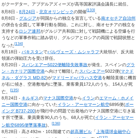
がクーデター。アブデルアズィーズが高等国家評議会議長に就任。
[
133
]
8月8日 -
8月24日
-
北京オリンピック
の開催
。
8月8日 -
グルジア
が同国からの独立を宣言している
南オセチア自治州
の併合を企図して軍事行動を開始。これに対し、南オセチアの独立を
支持する
ロシア連邦
がグルジア共和国に対して戦闘機による空爆を行
うなどの軍事作戦に踏み切り、グルジアとロシアの両国で戦闘状態と
[
134
]
なった
。
8月18日 -
パキスタン
で
パルヴェーズ・ムシャラフ
大統領が、反大統
領派の弾劾圧力を受け辞任。
8月20日 -
スパンエアー5022便離陸失敗事故
が発生。スペインの
グラ
ン・カナリア国際空港
へ向けて離陸した
スパンエアー
5022便(
マクド
ネル・ダグラス MD-82
)が
マドリード=バラハス空港
を離陸直後に機首
が右に傾き、空港敷地内に墜落。乗客乗員172人のうち、154人が死
[
135
]
亡。
8月24日 -
キルギス
の
マナス国際空港
から
イラン
の
エマーム・ホメイ
ニー国際空港
に向かっていた
イラン・アーセマーン航空
6895便(
ボー
イング B737-200
)が飛行中の問題で出発地のマナス国際空港に引き返
す所で墜落。乗員乗客90人のうち、68人が死亡(
イラン・アーセマー
[
136
]
ン航空6895便墜落事故
)。
8月28日 - 高さ492m・101階建ての
超高層ビル
「
上海環球金融中心
[
137
]