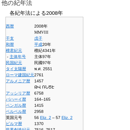
他の紀年法
各紀年法による
2008
年
西暦
2008年
MMVIII
干支
戊子
和暦
平成
20年
檀君紀元
檀紀4341年
-
主体年号
主体97年
民国紀元
民國97年
タイ太陽暦
พ.ศ. 2551
ローマ建国紀元
2761
アルメニア暦
1457
ԹՎ ՌՆԾԷ
アッシリア暦
6758
バハーイ暦
164–165
ベンガル暦
1415
ベルベル暦
2958
英国元号
56
Eliz.
2
–
57
Eliz.
2
ビルマ暦
1370
世界創造紀元
7516–7517