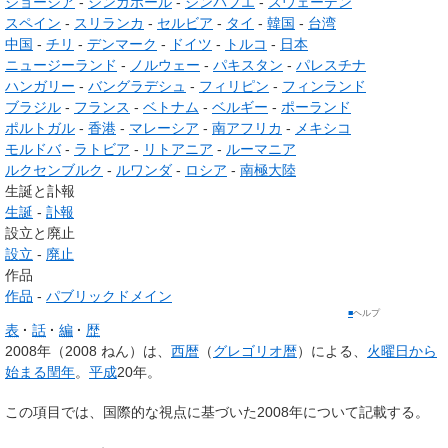
ジョージア
-
シンガポール
-
ジンバブエ
-
スウェーデン
スペイン
-
スリランカ
-
セルビア
-
タイ
-
韓国
-
台湾
中国
-
チリ
-
デンマーク
-
ドイツ
-
トルコ
-
日本
ニュージーランド
-
ノルウェー
-
パキスタン
-
パレスチナ
ハンガリー
-
バングラデシュ
-
フィリピン
-
フィンランド
ブラジル
-
フランス
-
ベトナム
-
ベルギー
-
ポーランド
ポルトガル
-
香港
-
マレーシア
-
南アフリカ
-
メキシコ
モルドバ
-
ラトビア
-
リトアニア
-
ルーマニア
ルクセンブルク
-
ルワンダ
-
ロシア
-
南極大陸
生誕と訃報
生誕
-
訃報
設立と廃止
設立
-
廃止
作品
作品
-
パブリックドメイン
■
ヘルプ
表
話
編
歴
2008年
（2008 ねん）は、
西暦
（
グレゴリオ暦
）による、
火曜日から
始まる閏年
。
平成
20年。
この項目では、国際的な視点に基づいた2008年について記載する。