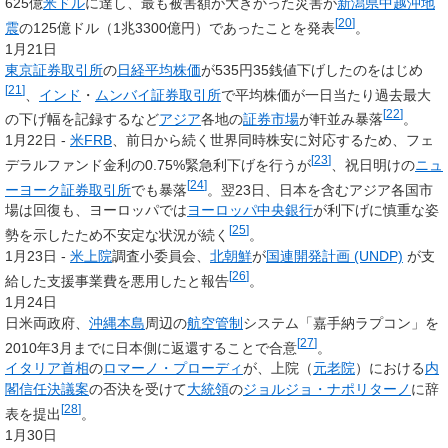
625億
米ドル
に達し、最も被害額が大きかった災害が
新潟県中越沖地
[
20
]
震
の125億ドル（1兆3300億円）であったことを発表
。
1月21日
東京証券取引所
の
日経平均株価
が535円35銭値下げしたのをはじめ
[
21
]
、
インド
・
ムンバイ証券取引所
で平均株価が一日当たり過去最大
[
22
]
の下げ幅を記録するなど
アジア
各地の
証券市場
が軒並み暴落
。
1月22日 -
米
FRB
、前日から続く世界同時株安に対応するため、フェ
[
23
]
デラルファンド金利の0.75%緊急利下げを行うが
、祝日明けの
ニュ
[
24
]
ーヨーク証券取引所
でも暴落
。翌23日、日本を含むアジア各国市
場は回復も、ヨーロッパでは
ヨーロッパ中央銀行
が利下げに慎重な姿
[
25
]
勢を示したため不安定な状況が続く
。
1月23日 -
米上院
調査小委員会、
北朝鮮
が
国連開発計画 (UNDP)
が支
[
26
]
給した支援事業費を悪用したと報告
。
1月24日
日米両政府、
沖縄本島
周辺の
航空管制
システム「嘉手納ラプコン」を
[
27
]
2010年3月までに日本側に返還することで合意
。
イタリア
首相
の
ロマーノ・プローディ
が、上院（
元老院
）における
内
閣信任決議案
の否決を受けて
大統領
の
ジョルジョ・ナポリターノ
に辞
[
28
]
表を提出
。
1月30日