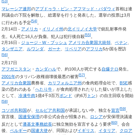
[
53
]
。
マレーシア連邦
の
アブドゥラ・ビン・アフマッド・バダウィ
首相は連
邦議会の下院を解散し、総選挙を行うと発表した。選挙の投票は3月
[
54
]
に行われる予定
。
2月14日 -
アメリカ
・
イリノイ州
の
北イリノイ大学
で銃乱射事件発
[
55
]
生。6人死亡16人が負傷。犯人は犯行後自殺
。
2月16日 -
ジョージ・W・ブッシュ
アメリカ合衆国大統領
、
ベナン
、
タンザニア
、
ルワンダ
、
ガーナ
、
リベリア
の
アフリカ
5か国を歴訪
[
56
]
。
2月17日
アフガニスタン
・
カンダハル
で、約100人が死亡する
自爆テロ
発生。
[
57
]
2001年
のタリバン政権崩壊後最悪の被害
。
アメリカ合衆国
農務省、
カリフォルニア州
の食肉処理会社で、
BSE
感
染の恐れのある「
へたり牛
」が食肉処理されたりした疑いが浮上した
として、
冷凍
牛肉
1億4千3百万
ポンド
（約6万
トン
）の自主回収を開始
[
58
]
。
[
59
]
コソボ共和国
が、
セルビア共和国
が承認しない中、独立を
宣言
。
宣言後、
国連安保理
の非公式会合が招集され、
ロシア
が安保理決議違
[
60
]
反だとして
潘基文
事務総長
に独立無効を宣言するよう要求
。会合
後、
ベルギー
の
国連大使
が、同国および
イギリス
、
イタリア
、
クロア