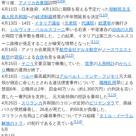
[
109
]
寄り後、
アメリカ合衆国
訪問
。
4月11日 - 日本政府、4月13日に期限を迎える予定だった
朝鮮民主主
[
110
]
義人民共和国
への
経済制裁
措置の半年間延長を決定
。
4月13日・14日 -
イタリア議会
（
元老院
・
代議院
）
総選挙
が施行さ
れ、
シルヴィオ・ベルルスコーニ
率いる右派・中道連合の
自由の人民
が両院で過半数を獲得した。この結果、イタリアは第三次ベルルスコ
[
111
]
ーニ政権が発足することが確実な情勢となった
。
4月14日 - アメリカ合衆国大手
航空会社
デルタ航空
が
ノースウエスト
[
112
]
航空
の
買収
による
合併
合意を発表
。
4月15日 -
そごう
主要店舗で稼働していた、
世界
の
人形
時計
の
からく
り
機能の運用が終了。
4月16日 -
ペルー
最高裁判所は
アルベルト・ケンヤ・フジモリ
元大統
領が側近に命じたとされる違法捜査事件について、
職権乱用
罪による
禁固6年、公職停止2年、罰金40万ソル（約1,300万円）の判決を言い
[
113
]
渡した一審判決を支持し、元大統領側の控訴を棄却した
。
4月25日 -
スリランカ
共和国のコロンボ近郊の
ピリヤンダラ
で、路線
バスが突然爆発し、26名が死亡し、約50名が負傷した。
スリランカ当局はこの爆発事件についてテロ組織『
タミル・イーラム
[
114
]
解放のトラ
』の犯行であると見ている
。
5月
5月1日