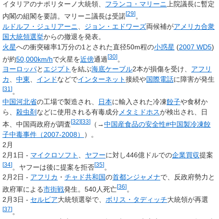
イタリアのナポリターノ大統領、
フランコ・マリーニ
上院議長に暫定
[
29
]
内閣の組閣を要請。マリーニ議長は受諾
。
ルドルフ・ジュリアーニ
、
ジョン・エドワーズ
両候補が
アメリカ合衆
国大統領選挙
からの撤退を発表。
火星
への衝突確率1万分の1とされた直径50m程の
小惑星
(
2007 WD5
)
[
30
]
が約
50,000
km/h
で火星を
近傍
通過
。
ヨーロッパ
と
エジプト
を結ぶ
海底ケーブル
2本が損傷を受け、
アフリ
カ
、
中東
、
インド
などで
インターネット
接続や
国際電話
に障害が発生
[
31
]
。
中国
河北省
の工場で製造され、
日本
に輸入された冷凍
餃子
や食材か
ら、
殺虫剤
などに使用される有毒成分
メタミドホス
が検出され、日
[
32
]
[
33
]
本、中国両政府が調査
（→
中国産食品の安全性#中国製冷凍餃
子中毒事件（2007-2008）
）。
2月
2月1日 -
マイクロソフト
、
ヤフー
に対し446億ドルでの
企業買収
提案
[
34
]
[
35
]
。ヤフーは後に提案を拒否
。
2月2日 -
アフリカ
・
チャド共和国
の
首都
ンジャメナ
で、反政府勢力と
[
36
]
政府軍による
市街戦
発生。540人死亡
。
2月3日 -
セルビア
大統領選挙で、
ボリス・タディッチ
大統領が再選
[
37
]
。