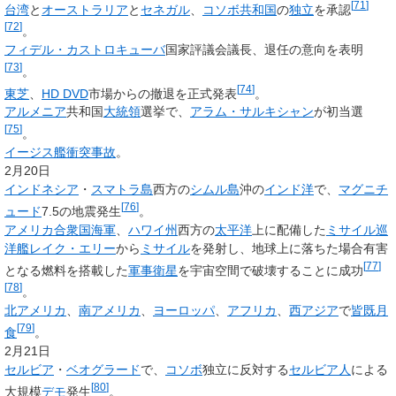
[
71
]
台湾
と
オーストラリア
と
セネガル
、
コソボ共和国
の
独立
を承認
[
72
]
。
フィデル・カストロ
キューバ
国家評議会議長、退任の意向を表明
[
73
]
。
[
74
]
東芝
、
HD DVD
市場からの撤退を正式発表
。
アルメニア
共和国
大統領
選挙で、
アラム・サルキシャン
が初当選
[
75
]
。
イージス艦衝突事故
。
2月20日
インドネシア
・
スマトラ島
西方の
シムル島
沖の
インド洋
で、
マグニチ
[
76
]
ュード
7.5の地震発生
。
アメリカ合衆国海軍
、
ハワイ州
西方の
太平洋
上に配備した
ミサイル巡
洋艦
レイク・エリー
から
ミサイル
を発射し、地球上に落ちた場合有害
[
77
]
となる燃料を搭載した
軍事衛星
を宇宙空間で破壊することに成功
[
78
]
。
北アメリカ
、
南アメリカ
、
ヨーロッパ
、
アフリカ
、
西アジア
で
皆既月
[
79
]
食
。
2月21日
セルビア
・
ベオグラード
で、
コソボ
独立に反対する
セルビア人
による
[
80
]
大規模
デモ
発生
。