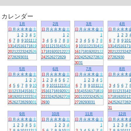
カレンダー
1月
2月
3月
4月
日
月
火
水
木
金
土
日
月
火
水
木
金
土
日
月
火
水
木
金
土
日
月
火
水
木
1
2
3
4
5
1
2
1
1
2
3
6
7
8
9
10
11
12
3
4
5
6
7
8
9
2
3
4
5
6
7
8
6
7
8
9
10
1
13
14
15
16
17
18
19
10
11
12
13
14
15
16
9
10
11
12
13
14
15
13
14
15
16
17
1
20
21
22
23
24
25
26
17
18
19
20
21
22
23
16
17
18
19
20
21
22
20
21
22
23
24
2
27
28
29
30
31
24
25
26
27
28
29
23
24
25
26
27
28
29
27
28
29
30
30
31
5月
6月
7月
8月
日
月
火
水
木
金
土
日
月
火
水
木
金
土
日
月
火
水
木
金
土
日
月
火
水
木
1
2
3
1
2
3
4
5
6
7
1
2
3
4
5
4
5
6
7
8
9
10
8
9
10
11
12
13
14
6
7
8
9
10
11
12
3
4
5
6
7
11
12
13
14
15
16
17
15
16
17
18
19
20
21
13
14
15
16
17
18
19
10
11
12
13
14
1
18
19
20
21
22
23
24
22
23
24
25
26
27
28
20
21
22
23
24
25
26
17
18
19
20
21
2
25
26
27
28
29
30
31
29
30
27
28
29
30
31
24
25
26
27
28
2
31
9月
10月
11月
12月
日
月
火
水
木
金
土
日
月
火
水
木
金
土
日
月
火
水
木
金
土
日
月
火
水
木
1
2
3
4
5
6
1
2
3
4
1
1
2
3
4
7
8
9
10
11
12
13
5
6
7
8
9
10
11
2
3
4
5
6
7
8
7
8
9
10
11
1