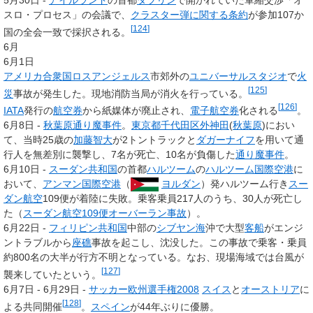
5月30日 -
アイルランド
の首都
ダブリン
で開かれていた軍縮交渉「オ
スロ・プロセス」の会議で、
クラスター弾に関する条約
が参加107か
[
124
]
国の全会一致で採択される。
6月
6月1日
アメリカ合衆国
ロスアンジェルス
市郊外の
ユニバーサルスタジオ
で
火
[
125
]
災
事故が発生した。現地消防当局が消火を行っている。
[
126
]
IATA
発行の
航空券
から紙媒体が廃止され、
電子航空券
化される
。
6月8日 -
秋葉原通り魔事件
。
東京都
千代田区
外神田
(
秋葉原
)におい
て、当時25歳の
加藤智大
が2トントラックと
ダガーナイフ
を用いて通
行人を無差別に襲撃し、7名が死亡、10名が負傷した
通り魔事件
。
6月10日 -
スーダン共和国
の首都
ハルツーム
の
ハルツーム国際空港
に
おいて、
アンマン国際空港
（
ヨルダン
）発ハルツーム行き
スー
ダン航空
109便が着陸に失敗。乗客乗員217人のうち、30人が死亡し
た（
スーダン航空109便オーバーラン事故
）。
6月22日 -
フィリピン共和国
中部の
シブヤン海
沖で大型
客船
がエンジ
ントラブルから
座礁
事故を起こし、沈没した。この事故で乗客・乗員
約800名の大半が行方不明となっている。なお、現場海域では台風が
[
127
]
襲来していたという。
6月7日 - 6月29日 -
サッカー欧州選手権2008
スイス
と
オーストリア
に
[
128
]
よる共同開催
。
スペイン
が44年ぶりに優勝。