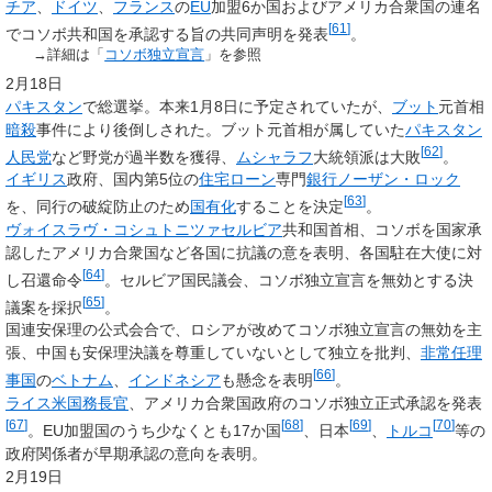
チア
、
ドイツ
、
フランス
の
EU
加盟6か国およびアメリカ合衆国の連名
[
61
]
でコソボ共和国を承認する旨の共同声明を発表
。
→詳細は「
コソボ独立宣言
」を参照
2月18日
パキスタン
で総選挙。本来1月8日に予定されていたが、
ブット
元首相
暗殺
事件により後倒しされた。ブット元首相が属していた
パキスタン
[
62
]
人民党
など野党が過半数を獲得、
ムシャラフ
大統領派は大敗
。
イギリス
政府、国内第5位の
住宅ローン
専門
銀行
ノーザン・ロック
[
63
]
を、同行の破綻防止のため
国有化
することを決定
。
ヴォイスラヴ・コシュトニツァ
セルビア
共和国首相、コソボを国家承
認したアメリカ合衆国など各国に抗議の意を表明、各国駐在大使に対
[
64
]
し召還命令
。セルビア国民議会、コソボ独立宣言を無効とする決
[
65
]
議案を採択
。
国連安保理の公式会合で、ロシアが改めてコソボ独立宣言の無効を主
張、中国も安保理決議を尊重していないとして独立を批判、
非常任理
[
66
]
事国
の
ベトナム
、
インドネシア
も懸念を表明
。
ライス
米国務長官
、アメリカ合衆国政府のコソボ独立正式承認を発表
[
67
]
[
68
]
[
69
]
[
70
]
。EU加盟国のうち少なくとも17か国
、日本
、
トルコ
等の
政府関係者が早期承認の意向を表明。
2月19日