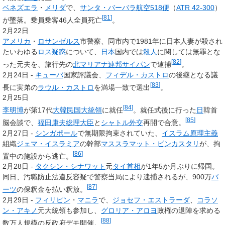
ベネズエラ
・
メリダ
で、
サンタ・バーバラ航空518便
（
ATR 42-300
）
[
81
]
が墜落。乗員乗客46人全員死亡
。
2月22日
アメリカ
・
ロサンゼルス
市警察、同市内で1981年に日本人妻が殺され
たいわゆる
ロス疑惑
について、
日本
国内では
殺人
に関しては無罪とな
[
82
]
った元夫を、旅行先の
北マリアナ連邦
サイパン
で逮捕
。
2月24日 -
キューバ
国家評議会、
フィデル・カストロ
の後継となる議
[
83
]
長に実弟の
ラウル・カストロ
を満場一致で選出
。
2月25日
[
84
]
李明博
が第17代
大韓民国
大統領
に就任
。就任式後に行った
日
韓首
[
85
]
脳会談で、
福田康夫
総理大臣
と
シャトル外交
再開で合意。
2月27日 -
シンガポール
で無期限拘束されていた、
イスラム原理主義
組織
ジェマ・イスラミア
の幹部
マススラマット・ビンカスタリ
が、拘
[
86
]
置中の施設から逃亡。
2月28日 -
タクシン・シナワット
元
タイ
首相
が1年5か月ぶりに帰国。
同日、汚職防止法違反容疑で警察当局により逮捕されるが、900万
バ
[
87
]
ーツ
の保釈金を払い釈放。
2月29日 -
フィリピン
・
マニラ
で、
ジョセフ・エストラーダ
、
コラソ
ン・アキノ
元大統領も参加し、
グロリア・アロヨ
政権の退陣を求める
[
88
]
数万人規模の反政府デモ開催。