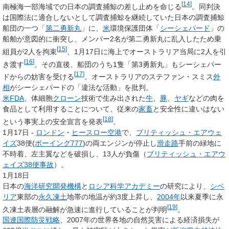
[
14
]
南極海一部海域での日本の調査捕鯨の差し止めを命じる
。同判決
は国際法に適合しないとして調査捕鯨を継続していた日本の調査捕鯨
船団の一つ「
第二勇新丸
」に、
米
環境保護団体「
シーシェパード
」の
船舶が意図的に衝突し、メンバー2名が第二勇新丸に乱入したため乗
[
15
]
組員が2人を拘束
、1月17日に海上でオーストラリア当局に2人を引
[
16
]
き渡す
。その直後、船団のうち1隻「第3勇新丸」もシーシェパー
[
17
]
ドからの妨害を受ける
。オーストラリアのステファン・スミス
外
相
がシーシェパードの「違法な活動」を批判。
米
FDA
、体細胞
クローン
技術で生み出された
牛
、
豚
、
ヤギ
などの肉を
食品として利用することについて、従来の
家畜
と安全性に違いはない
[
18
]
という事実上の安全宣言を発表
。
1月17日 -
ロンドン
・
ヒースロー空港
で、
ブリティッシュ・エアウェ
イズ
38便(
ボーイング777
)の両エンジンが停止し
滑走路
手前の緑地に
不時着、左主翼などを破損し、13人が負傷（
ブリティッシュ・エアウ
ェイズ38便事故
）。
1月18日
日本の
海洋研究開発機構
と
ロシア科学アカデミー
の研究により、
シベ
リア
東部の
永久凍土
地帯の地温が約3度上昇し、
2004年
以来夏季に永
[
19
]
久凍土表層の融解が急速に進行していることが判明
。
国連
国際防災戦略
、2007年の世界各地の自然災害による経済損失が