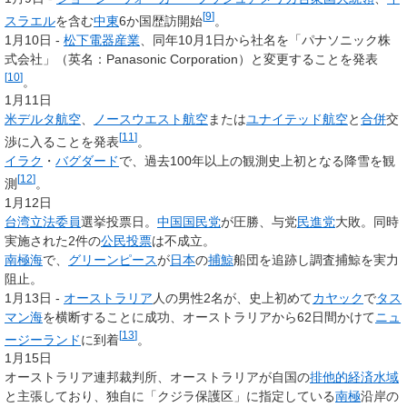
[
9
]
スラエル
を含む
中東
6か国歴訪開始
。
1月10日 -
松下電器産業
、同年10月1日から社名を「パナソニック株
式会社」（英名：Panasonic Corporation）と変更することを発表
[
10
]
。
1月11日
米
デルタ航空
、
ノースウエスト航空
または
ユナイテッド航空
と
合併
交
[
11
]
渉に入ることを発表
。
イラク
・
バグダード
で、過去100年以上の観測史上初となる降雪を観
[
12
]
測
。
1月12日
台湾立法委員
選挙投票日。
中国国民党
が圧勝、与党
民進党
大敗。同時
実施された2件の
公民投票
は不成立。
南極海
で、
グリーンピース
が
日本
の
捕鯨
船団を追跡し調査捕鯨を実力
阻止。
1月13日 -
オーストラリア
人の男性2名が、史上初めて
カヤック
で
タス
マン海
を横断することに成功、オーストラリアから62日間かけて
ニュ
[
13
]
ージーランド
に到着
。
1月15日
オーストラリア連邦裁判所、オーストラリアが自国の
排他的経済水域
と主張しており、独自に「クジラ保護区」に指定している
南極
沿岸の