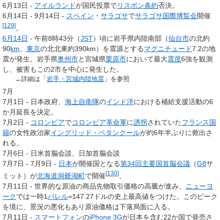
6月13日 -
アイルランド
が国民投票で
リスボン条約
否決。
6月14日 - 9月14日 -
スペイン
・
サラゴサ
で
サラゴサ国際博覧会
開催
[
129
]
。
6月14日
- 午前8時43分（
JST
）頃に岩手県内陸南部（
仙台市
の北約
90
km
、
東京
の北北東約390km）を震源とする
マグニチュード
7.2の地
震が発生。岩手県
奥州市
と宮城県
栗原市
において最大
震度
6強を観測
し、被害もこの2市を中心に発生した。
→詳細は「
岩手・宮城内陸地震
」を参照
7月
7月1日 - 日本政府、
海上自衛隊
の
インド洋
における補給支援活動の6
か月延長を決定。
7月2日 -
コロンビア
で
コロンビア革命軍
に
誘拐
されていた
フランス
国
籍
の女性政治家
イングリッド・ベタンクール
が約6年半ぶりに救出さ
れる。
7月6日 - 日米首脳会談、日加首脳会談
7月7日 - 7月9日 -
日本
が開催国となる
第34回
主要国首脳会議
（
G8
サ
[
130
]
ミット）が
北海道
洞爺湖町
で開催
。
7月11日 - 世界的な原油の商品先物取引価格の高騰が進み、
ニューヨ
ーク
では一時1
バレル
=147.27ドルの史上最高値をつけた。このピーク
を境に、景況の悪化もあり原油価格は下落局面に入る。
7月11日 -
スマートフォン
の
iPhone 3G
が日本を含む22か国で発売さ