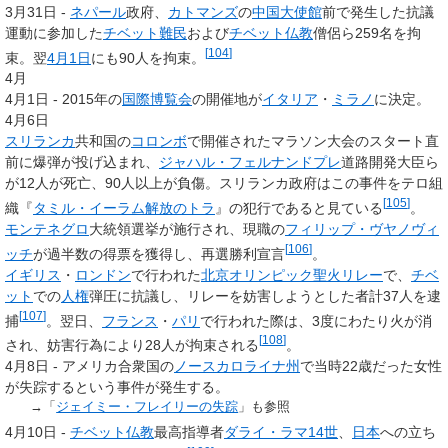
3月31日 -
ネパール
政府、
カトマンズ
の
中国
大使館
前で発生した抗議
運動に参加した
チベット
難民
および
チベット仏教
僧侶ら259名を拘
[
104
]
束。翌
4月1日
にも90人を拘束。
4月
4月1日 - 2015年の
国際博覧会
の開催地が
イタリア
・
ミラノ
に決定。
4月6日
スリランカ
共和国の
コロンボ
で開催されたマラソン大会のスタート直
前に爆弾が投げ込まれ、
ジャハル・フェルナンドプレ
道路開発大臣ら
が12人が死亡、90人以上が負傷。スリランカ政府はこの事件をテロ組
[
105
]
織『
タミル・イーラム解放のトラ
』の犯行であると見ている
。
モンテネグロ
大統領選挙が施行され、現職の
フィリップ・ヴヤノヴィ
[
106
]
ッチ
が過半数の得票を獲得し、再選勝利宣言
。
イギリス
・
ロンドン
で行われた
北京オリンピック
聖火リレー
で、
チベ
ット
での
人権
弾圧に抗議し、リレーを妨害しようとした者計37人を逮
[
107
]
捕
。翌日、
フランス
・
パリ
で行われた際は、3度にわたり火が消
[
108
]
され、妨害行為により28人が拘束される
。
4月8日 - アメリカ合衆国の
ノースカロライナ州
で当時22歳だった女性
が失踪するという事件が発生する。
→「
ジェイミー・フレイリーの失踪
」も参照
4月10日 -
チベット仏教
最高指導者
ダライ・ラマ14世
、
日本
への立ち