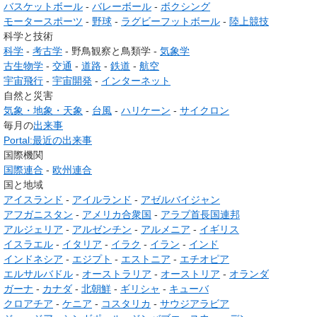
バスケットボール
-
バレーボール
-
ボクシング
モータースポーツ
-
野球
-
ラグビーフットボール
-
陸上競技
科学と技術
科学
-
考古学
-
野鳥観察と鳥類学
-
気象学
古生物学
-
交通
-
道路
-
鉄道
-
航空
宇宙飛行
-
宇宙開発
-
インターネット
自然と災害
気象・地象・天象
-
台風
-
ハリケーン
-
サイクロン
毎月の
出来事
Portal:最近の出来事
国際機関
国際連合
-
欧州連合
国と地域
アイスランド
-
アイルランド
-
アゼルバイジャン
アフガニスタン
-
アメリカ合衆国
-
アラブ首長国連邦
アルジェリア
-
アルゼンチン
-
アルメニア
-
イギリス
イスラエル
-
イタリア
-
イラク
-
イラン
-
インド
インドネシア
-
エジプト
-
エストニア
-
エチオピア
エルサルバドル
-
オーストラリア
-
オーストリア
-
オランダ
ガーナ
-
カナダ
-
北朝鮮
-
ギリシャ
-
キューバ
クロアチア
-
ケニア
-
コスタリカ
-
サウジアラビア