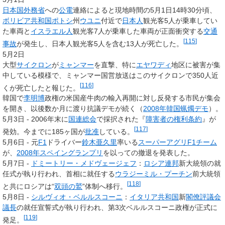
日本国
外務省
への
公電
連絡によると現地時間の5月1日14時30分頃、
ボリビア共和国
ポトシ
州
ウユニ
付近で
日本人
観光客5人が乗車してい
た車両と
イスラエル人
観光客7人が乗車した車両が正面衝突する
交通
[
115
]
事故
が発生し、日本人観光客5人を含む13人が死亡した。
5月2日
大型
サイクロン
が
ミャンマー
を直撃、特に
エヤワディ
地区に被害が集
中している模様で、ミャンマー国営放送はこのサイクロンで350人近
[
116
]
くが死亡したと報じた。
韓国で
李明博
政権の米国産牛肉の輸入再開に対し反発する市民が集会
を開き、以後数か月に渡り抗議デモが続く（
2008年韓国蝋燭デモ
）。
5月3日 - 2006年末に
国連総会
で採択された『
障害者の権利条約
』が
[
117
]
発効。今までに185ヶ国が
批准
している。
5月6日 - 元
F1
ドライバー
鈴木亜久里
率いる
スーパーアグリF1チーム
が、
2008年スペイングランプリ
を以っての撤退を発表した。
5月7日 -
ドミートリー・メドヴェージェフ
：
ロシア連邦
新大統領の就
任式が執り行われ、首相に就任する
ウラジーミル・プーチン
前大統領
[
118
]
と共にロシアは
“
双頭の鷲
”
体制へ移行。
5月8日 -
シルヴィオ・ベルルスコーニ
：
イタリア共和国
新
閣僚評議会
議長
の就任宣誓式が執り行われ、第3次ベルルスコーニ政権が正式に
[
119
]
発足。