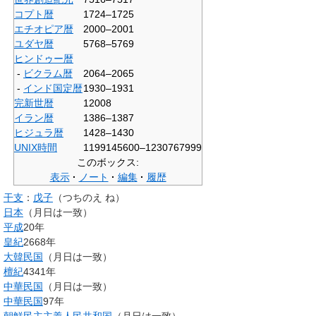
コプト暦
1724–1725
エチオピア暦
2000–2001
ユダヤ暦
5768–5769
ヒンドゥー暦
-
ビクラム暦
2064–2065
-
インド国定暦
1930–1931
完新世暦
12008
イラン暦
1386–1387
ヒジュラ暦
1428–1430
UNIX時間
1199145600–1230767999
このボックス:
表示
ノート
編集
履歴
干支
：
戊子
（つちのえ ね）
日本
（月日は一致）
平成
20年
皇紀
2668年
大韓民国
（月日は一致）
檀紀
4341年
中華民国
（月日は一致）
中華民国
97年
朝鮮民主主義人民共和国
（月日は一致）