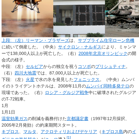
上段
: （左）
リーマン・ブラザーズ
は、
サブプライム住宅ローン危機
に続いて倒産した。（中央）
サイクロン・ナルギス
により、ミャンマ
ーで138,000人以上が死亡した。（右）
2008年北京オリンピック
の開
会式の様子。
中段
: （左）
セルビア
からの独立を祝う
コソボ
の
プリシュティナ
。
（右）
四川大地震
では、87,000人以上が死亡した。
下段
: （左）
火星
で水の氷を発見した
フェニックス
。（中央）ムンバ
イのトライデントホテルは、2008年11月の
ムンバイ同時多発テロ
の
現場であった。（右）
ロシア・グルジア戦争
中に破壊されたグルジア
のT-72戦車。
1月
1月1日
温室効果ガス
の削減を義務付けた
京都議定書
（1997年12月採択、
2005年2月発効）の約束期間スタート。
キプロス
、
マルタ
、
アクロティリおよびデケリア
（
キプロス島
内の
イ
[
1
]