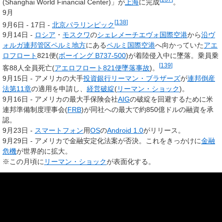
(Shanghai World Financial Center)」が
上海
に完成
。
9月
[
138
]
9月6日 - 17日 -
北京パラリンピック
9月14日 -
ロシア
・
モスクワ
の
シェレメーチエヴォ国際空港
から
沿ヴ
ォルガ連邦管区
ペルミ地方
にある
ペルミ国際空港
へ向かっていた
アエ
ロフロート
821便(
ボーイング B737-500
)が着陸侵入中に墜落。乗員乗
[
139
]
客88人全員死亡(
アエロフロート821便墜落事故
)。
9月15日 - アメリカの大手
投資銀行
リーマン・ブラザーズ
が
連邦倒産
法第11章
の適用を申請し、
経営破綻
(
リーマン・ショック
)。
9月16日 - アメリカの最大手保険会社
AIG
の破綻を回避するために米
連邦準備制度理事会(
FRB
)が同社への最大で約850億ドルの融資を承
認。
9月23日 -
スマートフォン
用
OS
の
Android 1.0
がリリース。
9月29日 - アメリカで金融安定化法案が否決。これをきっかけに
金融
危機
が世界的に拡大。
※この月頃に
リーマン・ショック
が表面化する。
10月
10月1日 - 松下電器産業が社名を「
パナソニック
株式会社」に変更、
国内での商標も「Panasonic」に統一。これに合わせて「松下」「ナ
ショナル」を冠するグループ会社の社名も「
パナソニック電工
株式会