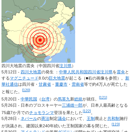
四川大地震の震央（中国四川省
汶川県
）
5月12日 -
四川大地震
の発生 ：
中華人民共和国
四川省
汶川県
を
震央
と
する
マグニチュード
8.0の
巨大地震
が起こる（■右の画像を参照）。
新
華社通信
は四川省・
甘粛省
・
重慶市
・
雲南省
等で約4万人が死亡した
[
120
]
と報じた。
[
121
]
5月20日 -
中華民国
（
台湾
）の
馬英九
新
総統
が就任。
5月26日 - 日本のプロスキーヤー
三浦雄一郎
が、日本人最高齢となる
[
122
]
75歳7か月での
チョモランマ
登頂を果たした
。
5月28日 -
ネパール
の
憲法
制定
議会
において、
王制
廃止と
共和制
施行
[
123
]
が決議され、建国以来240年続いた王制国家の幕を閉じた。