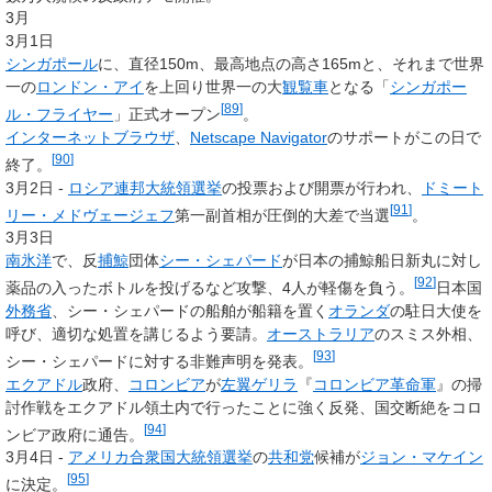
3月
3月1日
シンガポール
に、直径150m、最高地点の高さ165mと、それまで世界
一の
ロンドン・アイ
を上回り世界一の大
観覧車
となる「
シンガポー
[
89
]
ル・フライヤー
」正式オープン
。
インターネット
ブラウザ
、
Netscape Navigator
のサポートがこの日で
[
90
]
終了。
3月2日 -
ロシア連邦
大統領
選挙
の投票および開票が行われ、
ドミート
[
91
]
リー・メドヴェージェフ
第一副首相が圧倒的大差で当選
。
3月3日
南氷洋
で、反
捕鯨
団体
シー・シェパード
が日本の捕鯨船日新丸に対し
[
92
]
薬品の入ったボトルを投げるなど攻撃、4人が軽傷を負う。
日本国
外務省
、シー・シェパードの船舶が船籍を置く
オランダ
の駐日大使を
呼び、適切な処置を講じるよう要請。
オーストラリア
のスミス外相、
[
93
]
シー・シェパードに対する非難声明を発表。
エクアドル
政府、
コロンビア
が
左翼
ゲリラ
『
コロンビア革命軍
』の掃
討作戦をエクアドル領土内で行ったことに強く反発、国交断絶をコロ
[
94
]
ンビア政府に通告。
3月4日 -
アメリカ合衆国大統領選挙
の
共和党
候補が
ジョン・マケイン
[
95
]
に決定。