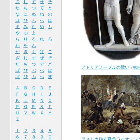
さ
し
す
せ
そ
た
ち
つ
て
と
な
に
ぬ
ね
の
は
ひ
ふ
へ
ほ
ま
み
む
め
も
や
ゆ
よ
ら
り
る
れ
ろ
わ
を
ん
が
ぎ
ぐ
げ
ご
ざ
じ
ず
ぜ
ぞ
だ
ぢ
づ
で
ど
アドリアノープルの戦い
（
英語
ば
び
ぶ
べ
ぼ
ぱ
ぴ
ぷ
ぺ
ぽ
Ａ
Ｂ
Ｃ
Ｄ
Ｅ
Ｆ
Ｇ
Ｈ
Ｉ
Ｊ
Ｋ
Ｌ
Ｍ
Ｎ
Ｏ
Ｐ
Ｑ
Ｒ
Ｓ
Ｔ
Ｕ
Ｖ
Ｗ
Ｘ
Ｙ
Ｚ
１
２
３
４
５
６
７
８
９
０
アメリカ独立戦争
ワイオミン