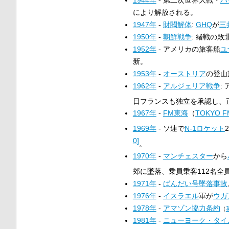
により解放される。
1947年
-
財閥解体
:
GHQ
が
三
1950年
-
朝鮮戦争
: 緒戦の
1952年
- アメリカの旅客船
ユ
新。
1953年
-
オーストリア
の登山
1962年
-
アルジェリア戦争
:
日フランスも独立を承認し、
1967年
-
FM東海
（
TOKYO F
1969年
- ソ連で
N-1ロケット
0
]
。
1970年
-
マンチェスター
から
郊に墜落、乗員乗客112名全
1971年
-
ばんだい号墜落事故
1976年
-
イスラエル
軍が
ウガ
1978年
-
アマゾン協力条約
（
1981年
-
ニューヨーク・タイ