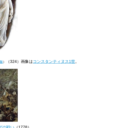
（324）画像は
コンスタンティヌス1世
。
版
）
グの戦い
（1778）