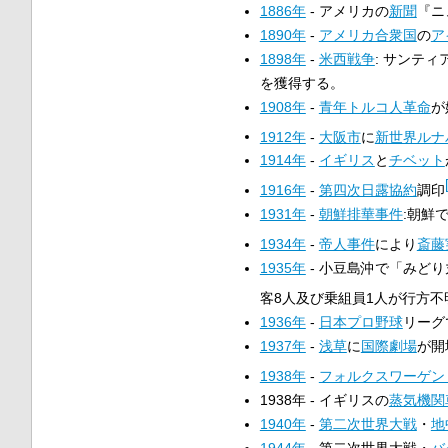
1886年
- アメリカの
新聞
『ニ
1890年
-
アメリカ合衆国
の
ア
1898年
-
米西戦争
: サンテ
を獲得する。
1908年
-
青年トルコ人革命
が
1912年
-
大阪市
に
新世界ルナ
1914年
-
イギリス
と
チベット
1916年
-
第四次日露協約
調印
1931年
-
朝鮮排華事件
:朝鮮
1934年
-
帝人事件
により
斎藤
1935年
- 小豆島沖で「みど
客8人及び乗組員1人が行方不
1936年
-
日本プロ野球
リーグ
1937年
-
浅草
に
国際劇場
が開
1938年
-
フォルクスワーゲン
1938年 - イギリスの
蒸気機関
1940年
-
第二次世界大戦
・
地
1944年
- 第二次世界大戦・
バ