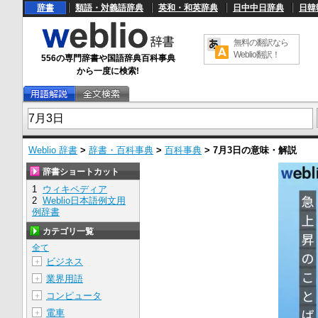
辞書
類語・対義語辞典
英和・和英辞典
日中中日辞典
日韓
無料の翻訳なら
Weblio翻訳！
556の専門辞書や国語辞典百科事典
から一度に検索!
Weblio 辞書
>
辞書・百科事典
>
百科事典
>
7月3日
の意味・解説
辞書ショートカット
1
ウィキペディア
2
Weblio日本語例文用
例辞書
カテゴリ一覧
全て
ビジネス
＋
業界用語
＋
コンピュータ
＋
電車
＋