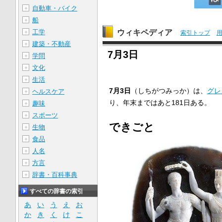
自動車・バイク
＋
船
＋
ウィキペディア
工学
＋
索引トップ
建築・不動産
＋
7月3日
学問
＋
文化
＋
生活
＋
7月3日
（しちがつみっか）は、
グレ
ヘルスケア
＋
り、年末まではあと181日ある。
趣味
＋
スポーツ
＋
できごと
生物
＋
食品
＋
人名
＋
方言
＋
辞書・百科事典
＋
すべての辞書の索引
あ
い
う
え
お
か
き
く
け
こ