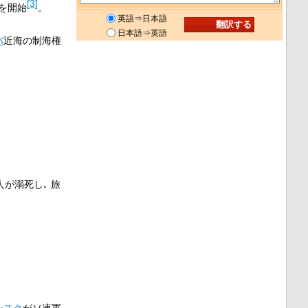
[
3
]
を開始
。
英語⇒日本語
日本語⇒英語
バ
近海の制海権
が溺死し､ 旅
ンスク
がソ連軍