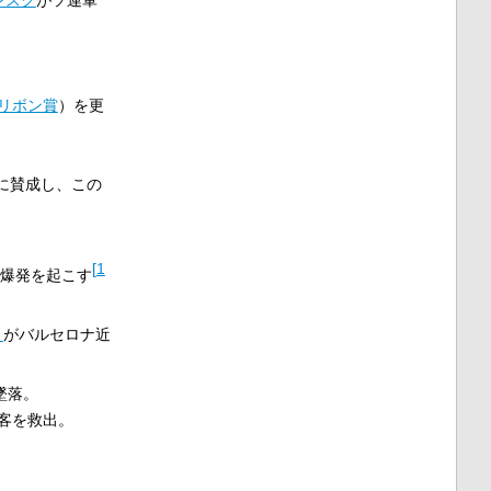
リボン賞
）を更
。
に賛成し、この
[
1
の爆発を起こす
ト
がバルセロナ近
墜落。
客を救出。