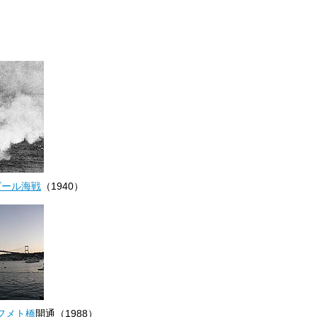
ビール海戦
（1940）
フメト橋
開通（1988）