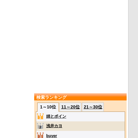
検索ランキング
1～10位
11～20位
21～30位
姉とボイン
浅井カヨ
buyer