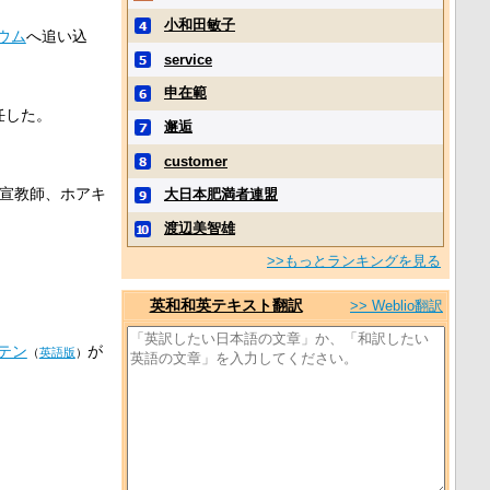
小和田敏子
ウム
へ追い込
service
申在範
任した。
邂逅
customer
宣教師、ホアキ
大日本肥満者連盟
渡辺美智雄
>>もっとランキングを見る
英和和英テキスト翻訳
>> Weblio翻訳
テン
が
（
英語版
）