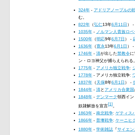
324年
-
アドリアノープルの
む。
822年
（
弘仁
13年
6月11日
） 
1035年
-
ノルマン人
貴族
ロベ
1500年
（
明応
9年
6月7日
） -
1636年
（
寛永
13年
6月1日
） 
1746年
-
清
が出した
禁教令
に
ン・ロヨ神父が捕らえられる
1775年
-
アメリカ独立戦争
:
1778年
- アメリカ独立戦争:
1837年
（
天保
8年
6月1日
） -
1844年
-
清
と
アメリカ合衆国
1848年
-
デンマーク
領西イン
[
1
]
奴隷解放を宣言
。
1863年
-
南北戦争
:
ゲティス
1866年
-
普墺戦争
:
ケーニヒ
1880年
-
学術雑誌
『
サイエン