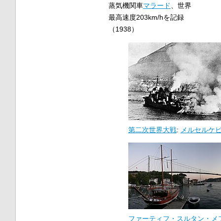
蒸気機関車
マラード
、世界
最高速度203km/hを記録
（1938）
第二次世界大戦
:
メルセルケ
ファーティフ・スルタン・メ