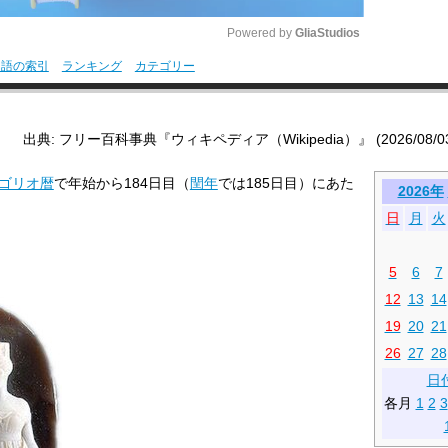
Powered by 
GliaStudios
用語の索引
ランキング
カテゴリー
M
u
出典: フリー百科事典『ウィキペディア（Wikipedia）』 (2026/08/03 0
t
e
ゴリオ暦
で年始から184日目（
閏年
では185日目）にあた
2026年
日
月
火
5
6
7
12
13
14
19
20
21
26
27
28
日
各月
1
2
3