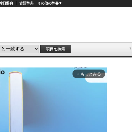
韓日辞典
古語辞典
その他の辞書▼
もっとみる
arrow_forward_ios