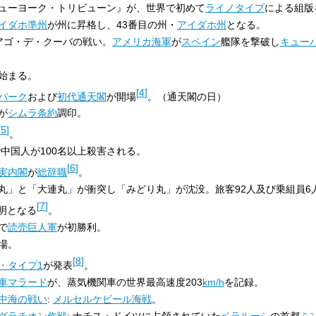
ューヨーク・トリビューン』が、世界で初めて
ライノタイプ
による組版
イダホ準州
が州に昇格し、43番目の州・
アイダホ州
となる。
ィアゴ・デ・クーバの戦い。
アメリカ海軍
が
スペイン
艦隊を撃破し
キュー
始まる。
[
4
]
パーク
および
初代通天閣
が開場
。（通天閣の日）
が
シムラ条約
調印。
[
5
]
。
で中国人が100名以上殺害される。
[
6
]
実内閣
が
総辞職
。
り丸」と「大連丸」が衝突し「みどり丸」が沈没。旅客92人及び乗組員6人
[
7
]
明となる
。
で
読売巨人軍
が初勝利。
場。
[
8
]
・タイプ1
が発表
。
車
マラード
が、蒸気機関車の世界最高速度203
km/h
を記録。
中海の戦い
:
メルセルケビール海戦
。
グラチオン作戦
: ナチス・ドイツに占領されていた
ベラルーシ
の首都
ミ