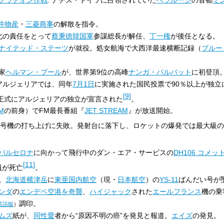
井物産
・
三菱商事
の解散を指令。
敗北の責任をとって
蔡秉徳
韓国軍
参謀総長が解任、
丁一権
が後任となる。
ナイテッド・ステーツ
が就役。処女航海で大西洋最速横断記録（
ブルー
家
ヘルマン・ブール
が、世界第9位の高峰
ナンガ・パルバット
に初登頂
 アルジェリアでは、同年
7月1日
に実施された国民投票で90％以上が独立
[
9
]
正式にアルジェリアの独立が宣言された
。
M
の前身）でFM最長番組『
JET STREAM
』が放送開始。
2号機の打ち上げに失敗。発射台に落下し、ロケットの爆発では最大級
バルセロナ
に向かって飛行中のダン・エア・サービスの
DH106 コメッ
[
11
]
員が死亡
。
。
北海道
横津岳
に
東亜国内航空
（現・
日本航空
）の
YS-11
ばんだい号が
ンダ
の
エンデベ空港を奇襲
、
ハイジャック
された
エールフランス
機の乗
調印。
英語版
）
ムズ
紙が、
同性愛
者から“原因不明の癌”を発見と報道。
エイズ
の発見。