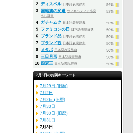
2
ディスペル
日本語表現辞典
|
|
|
|
|
56%
3
国籍旗の変遷
ウィキペディア小見
|
|
|
|
|
52%
出し辞書
4
ガチャムク
日本語表現辞典
|
|
|
|
|
50%
5
ファミコンの日
日本語表現辞典
|
|
|
|
|
50%
6
ブランド品
日本語表現辞典
|
|
|
|
|
50%
7
ブランド観
日本語表現辞典
|
|
|
|
|
50%
8
メタボ
日本語表現辞典
|
|
|
|
|
50%
9
三日月形
日本語表現辞典
|
|
|
|
|
50%
10
四冠王
日本語表現辞典
|
|
|
|
|
50%
7月3日のお隣キーワード
7月29日 (旧暦)
7月2日
7月2日 (旧暦)
7月30日
7月30日 (旧暦)
7月31日
7月3日