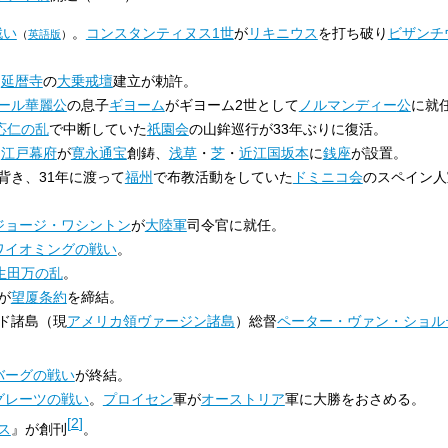
戦い
。
コンスタンティヌス1世
が
リキニウス
を打ち破り
ビザンチ
（
英語版
）
-
延暦寺
の
大乗戒壇
建立が勅許。
ール華麗公
の息子
ギヨーム
がギヨーム2世として
ノルマンディー
公
に就
応仁の乱
で中断していた
祇園会
の山鉾巡行が33年ぶりに復活。
-
江戸幕府
が
寛永通宝
創鋳、
浅草
・
芝
・
近江国
坂本
に
銭座
が設置。
背き、31年に渡って
福州
で布教活動をしていた
ドミニコ会
のスペイン人
。
ジョージ・ワシントン
が
大陸軍
司令官に就任。
ワイオミングの戦い
。
生田万の乱
。
が
望厦条約
を締結。
ド諸島（現
アメリカ領ヴァージン諸島
）総督
ペーター・ヴァン・ショル
バーグの戦い
が終結。
グレーツの戦い
。
プロイセン
軍が
オーストリア
軍に大勝をおさめる。
[
2
]
ス
』が創刊
。