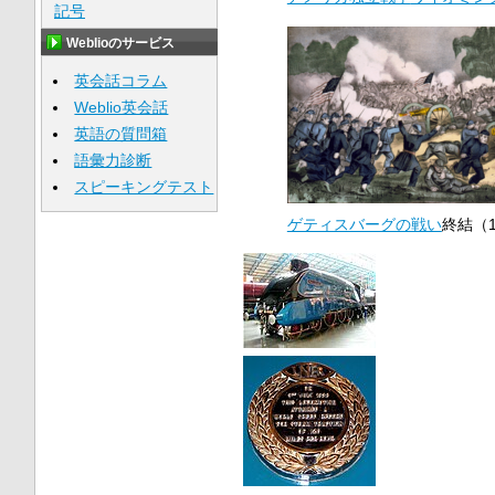
記号
Weblioのサービス
英会話コラム
Weblio英会話
英語の質問箱
語彙力診断
スピーキングテスト
ゲティスバーグの戦い
終結（1