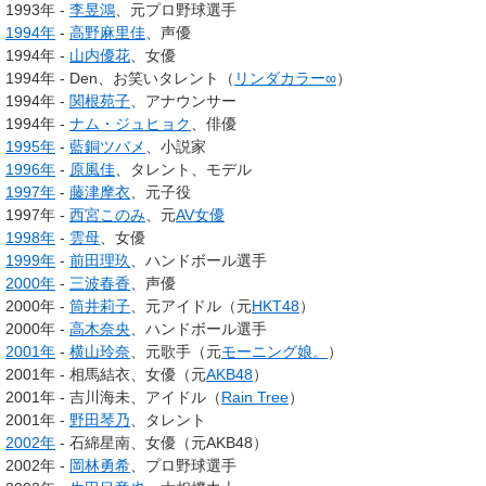
1993年 -
李昱鴻
、元プロ野球選手
1994年
-
高野麻里佳
、声優
1994年 -
山内優花
、女優
1994年 - Den、お笑いタレント（
リンダカラー∞
）
1994年 -
関根苑子
、アナウンサー
1994年 -
ナム・ジュヒョク
、俳優
1995年
-
藍銅ツバメ
、小説家
1996年
-
原風佳
、タレント、モデル
1997年
-
藤津摩衣
、元子役
1997年 -
西宮このみ
、元
AV女優
1998年
-
雲母
、女優
1999年
-
前田理玖
、ハンドボール選手
2000年
-
三波春香
、声優
2000年 -
筒井莉子
、元アイドル（元
HKT48
）
2000年 -
高木奈央
、ハンドボール選手
2001年
-
横山玲奈
、元歌手（元
モーニング娘。
）
2001年 - 相馬結衣、女優（元
AKB48
）
2001年 - 吉川海未、アイドル（
Rain Tree
）
2001年 -
野田琴乃
、タレント
2002年
- 石綿星南、女優（元AKB48）
2002年 -
岡林勇希
、プロ野球選手