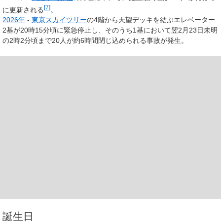
[
7
]
に更新される
。
2026年
-
東京スカイツリー
の4階から天望デッキを結ぶエレベーター
2基が20時15分頃に緊急停止し、そのうち1基において翌2月23日未明
の2時2分頃まで20人が約6時間閉じ込められる事故が発生。
誕生日