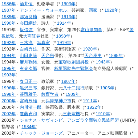
1986年
-
酒井恒
、動物学者（*
1903年
）
1987年
-
アンディー・ウォーホル
、芸術家、
画家
（*
1928年
）
1989年
-
那須良輔
、漫画家（*
1913年
）
1990年
-
会田綱雄
、詩人（*
1914年
）
1991年 -
坂信弥
、官僚、実業家、第29代
富山県知事
、第52・54代
警
視総監
、元
大商証券
社長（*
1898年
）
1992年
-
三木淳
、
写真家
（*
1919年
）
1992年 -
白崎秀雄
、作家、美術評論家（*
1920年
）
1994年
-
山田恵諦
、
天台宗
僧侶 、第253世
天台座主
（*
1895年
）
1994年 -
麻月鞠緒
、女優、元
宝塚歌劇団
男役
（*
1943年
）
1995年
-
有光次郎
、官僚、
板垣退助先生顕彰会
創立発起人兼顧問（*
1903年
）
1995年 -
春日正一
、政治家（*
1907年
）
1996年
-
黒沢三郎
、銀行家、元
八十二銀行
頭取（*
1905年
）
1998年
-
荘司雅子
、
教育学者
（*
1909年
）
2000年
-
宮崎辰雄
、元
兵庫県
神戸市
長（*
1911年
）
2000年 -
内川清一郎
、映画監督、脚本家（*
1922年
）
2002年
-
進藤貞和
、実業家、元
三菱電機
社長（*
1910年
）
2002年 -
ジョナス・サヴィンビ
、
アンゴラ全面独立民族同盟
(UNITA)
指導者（*
1934年
）
2002年 -
チャック・ジョーンズ
、アニメーター、アニメ映画監督（*