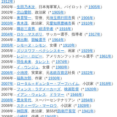
1912年
）
2002年 -
生田乃木次
、日本海軍軍人、パイロット（*
1905年
）
2002年 -
北山愛郎
、政治家（*
1905年
）
2002年 -
奥貫賢一
、官僚、元
埼玉県
行田市
長（*
1906年
）
2003年
-
青木茂
、政治家、元
愛知県
豊橋市
長（*
1910年
）
2003年 -
隅谷三喜男
、
経済学者
（*
1916年
）
2004年
-
ロケ・マスポリ
、サッカー選手、指導者（*
1917年
）
2004年 -
東出剛
、
競輪選手
（*
1964年
）
2005年
-
シモーヌ・シモン
、女優（*
1910年
）
2005年 -
ズジスワフ・ベクシンスキー
、画家（*
1929年
）
2005年 -
レジー・ロビー
、アメリカンフットボール選手（*
1961年
）
2005年 -
羽生未来
、
タレント
（*
1974年
）
2005年 -
イ・ウンジュ
、女優（*
1980年
）
2006年
-
小池澄
、実業家、元
名鉄百貨店
社長（*
1922年
）
2006年 -
福島次郎
、作家（*
1930年
）
2007年
-
ロータル＝ギュンター・ブーフハイム
、小説家（*
1918年
）
2007年 -
フォンス・ラデメーカーズ
、
映画監督
（*
1920年
）
2007年 -
イアン・ウォレス
、
ドラマー
（*
1946年
）
2008年
-
豊永常代
、スーパーセンテナリアン（*
1894年
）
2008年 -
スティーヴン・マーロウ
、小説家（*
1928年
）
2008年 -
神田厚
、政治家、第55代
防衛庁長官
（*
1941年
）
2008年 -
山崎猛
、俳優（*
1944年
）