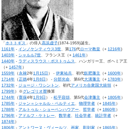
「
ホトトギス
」の俳人
高浜虚子
(1874-1959)誕生。
1161年
-
インノケンティウス3世
、第
176
代
ローマ教皇
（+
1216年
)
1403年
-
シャルル7世
、フランス王（+
1461年
）
1440年
-
ラディスラウス・ポストゥムス
、ハンガリー王、ボヘミア王
（+
1457年
）
1559年
（
永禄
2年
1月15日
） -
伊東祐兵
、初代
飫肥藩主
（+
1600年
）
1714年
（
正徳
4年
1月8日
） -
分部光命
、第6代
大溝藩主
（+
1783年
）
1732年
-
ジョージ・ワシントン
、初代
アメリカ合衆国大統領
（+
1799年
）※
グレゴリオ暦
換算
1744年
（
寛保
4年
1月9日
） -
松平容頌
、第5代
会津藩主
（+
1805年
）
1785年
-
ジャン＝シャルル・ペルティエ
、
物理学者
（+
1845年
）
1788年
-
アルトゥル・ショーペンハウアー
、
哲学者
（+
1860年
）
1796年
-
アドルフ・ケトレー
、
数学者
、
社会学者
、
統計学者
（+
1874年
）
1806年
-
アントワーヌ・ヴィールツ
、
画家
、
彫刻家
（+
1865年
）