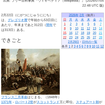
出典: フリー百科事典『ウィキペディア（Wikipedia）』 (2026/07/05
22:48 UTC 版)
2月22日
（にがつにじゅうににち）
2026年
2月
（
如月
）
日
月
火
水
木
金
土
は、
グレゴリオ暦
で年始から53日目に
1
2
3
4
5
6
7
あたり、年末まであと312日（
閏年
で
8
9
10
11
12
13
14
は313日）ある。
15
16
17
18
19
20
21
22
23
24
25
26
27
28
できごと
2月29日
・
日付の一覧
各月
1
2
3
4
5
6
7
8
9
10
11
12
フランス二月革命
はじまる。（1848年）
1371年
-
ロバート2世
が
スコットランド
王に即位。
ステュアート朝
が