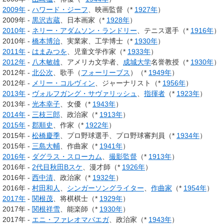
2009年
-
ハワード・ジーフ
、映画監督（*
1927年
）
2009年 -
黒沢吉蔵
、日本画家（*
1928年
）
2010年
-
ネリー・アダムソン・ランドリー
、テニス選手（*
1916年
）
2010年 -
橋本博治
、実業家、工学博士（*
1930年
）
2011年
-
はまみつを
、児童文学作家（*
1933年
）
2012年
-
八木敏雄
、アメリカ文学者、
成城大学
名誉教授（*
1930年
）
2012年 -
北公次
、歌手（
フォーリーブス
）（*
1949年
）
2012年 -
メリー・コルヴィン
、ジャーナリスト（*
1956年
）
2013年
-
ヴォルフガング・サヴァリッシュ
、
指揮者
（*
1923年
）
2013年 -
光本幸子
、女優（*
1943年
）
2014年
-
三枝三郎
、政治家（*
1913年
）
2015年
-
郡順史
、作家（*
1922年
）
2015年 -
松橋慶季
、プロ野球選手、プロ野球審判員（*
1934年
）
2015年 -
三島大輔
、作曲家（*
1941年
）
2016年
-
ダグラス・スローカム
、
撮影監督
（*
1913年
）
2016年 -
2代目秋田Bスケ
、漫才師（*
1926年
）
2016年 -
西中清
、政治家（*
1932年
）
2016年 -
村田和人
、
シンガーソングライター
、
作曲家
（*
1954年
）
2017年
-
関根茂
、将棋棋士（*
1929年
）
2017年 -
関根祥雪
、能楽師（*
1930年
）
2017年 -
エニ・ファレオマバエガ
、政治家（*
1943年
）