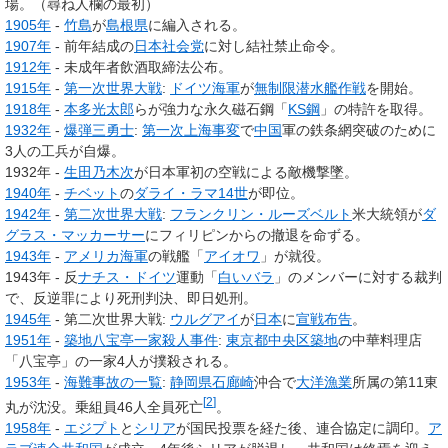
場。（尋ね人欄の最初）
1905年
-
竹島
が
島根県
に編入される。
1907年
- 前年結成の
日本社会党
に対し結社禁止命令。
1912年
- 未成年者飲酒取締法公布。
1915年
-
第一次世界大戦
:
ドイツ海軍
が
無制限潜水艦作戦
を開始。
1918年
-
本多光太郎
らが強力な永久磁石鋼「
KS鋼
」の特許を取得。
1932年
-
爆弾三勇士
:
第一次上海事変
で
中国
軍の鉄条網突破のために
3人の工兵が自爆。
1932年 -
生田乃木次
が日本軍初の空戦による敵機撃墜。
1940年
-
チベット
の
ダライ・ラマ14世
が即位。
1942年
-
第二次世界大戦
:
フランクリン・ルーズベルト
米大統領が
ダ
グラス・マッカーサー
にフィリピンからの撤退を命ずる。
1943年
-
アメリカ海軍
の戦艦「
アイオワ
」が就役。
1943年 - 反
ナチス・ドイツ
運動「
白いバラ
」のメンバーに対する裁判
で、反逆罪により死刑判決、即日処刑。
1945年
- 第二次世界大戦:
ウルグアイ
が
日本
に
宣戦布告
。
1951年
-
築地八宝亭一家殺人事件
:
東京都
中央区
築地
の中華料理店
「八宝亭」の一家4人が撲殺される。
1953年
-
海難事故の一覧
:
静岡県
石廊崎
沖合で
大洋漁業
所属の第11東
[
2
]
丸が沈没。乗組員46人全員死亡
。
1958年
-
エジプト
と
シリア
が国民投票を経た後、連合協定に調印。
ア