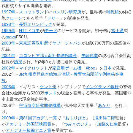
戦術核ミサイル廃棄を発表。
1997年
-
スコットランド
の
ロスリン研究所
が、世界初の
哺乳類
の体細
胞
クローン
である雌羊「
ドリー
」の誕生を発表。
1998年
-
長野オリンピック
が閉幕。
1999年
-
NTTドコモ
が
iモード
のサービスを開始。初号機は
富士通
製
の
mova
F501i。
2000年
-
東京証券取引所
で
ヤフージャパン
が1億6790万円の最高値を
記録。
2001年
-
コロンビア邦人副社長誘拐事件
。
矢崎総業
の現地合弁会社副
社長が
誘拐
され、約2年9ヵ月後に遺体で発見。
2002年
-
マイクロソフト
が
家庭用ゲーム機
「
Xbox
」を
日本
で発売。
2002年 -
JR九州鹿児島本線海老津駅 - 教育大前駅間で列車衝突事
故
。
2006年
- イギリス・
ケント州
トンブリッジで
イングランド銀行
の警備
会社の金庫から5300万
ポンド
の現金を強奪する事件が発生。英国犯罪
史上最大の現金強盗事件。
2006年 -
宇宙航空研究開発機構
が赤外線天文衛星「
あかり
」を打上
げ。
2009年
-
第81回アカデミー賞
で『
おくりびと
』（
滝田洋二郎
監督）
が
アカデミー外国語映画賞
を、『
つみきのいえ
』（
加藤久仁生
監督）
が
アカデミー短編アニメ賞
を受賞する。