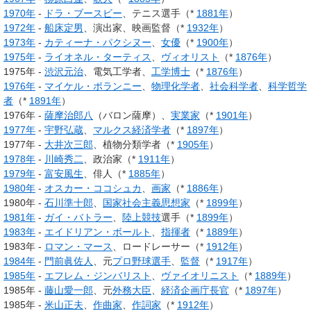
1970年
-
ドラ・ブースビー
、テニス選手（*
1881年
）
1972年
-
船床定男
、演出家、映画監督（*
1932年
）
1973年
-
カティーナ・パクシヌー
、
女優
（*
1900年
）
1975年
-
ライオネル・ターティス
、
ヴィオリスト
（*
1876年
）
1975年 -
渋沢元治
、電気工学者、
工学博士
（*
1876年
）
1976年
-
マイケル・ポランニー
、
物理化学者
、
社会科学者
、
科学哲学
者
（*
1891年
）
1976年 -
薩摩治郎八
（バロン薩摩）、
実業家
（*
1901年
）
1977年
-
宇野弘蔵
、
マルクス経済学者
（*
1897年
）
1977年 -
大井次三郎
、植物分類学者（*
1905年
）
1978年
-
川崎秀二
、政治家（*
1911年
）
1979年
-
富安風生
、俳人（*
1885年
）
1980年
-
オスカー・ココシュカ
、
画家
（*
1886年
）
1980年 -
石川準十郎
、
国家社会主義
思想家
（*
1899年
）
1981年
-
ガイ・バトラー
、
陸上競技
選手（*
1899年
）
1983年
-
エイドリアン・ボールト
、
指揮者
（*
1889年
）
1983年 -
ロマン・マース
、ロードレーサー（*
1912年
）
1984年
-
門前眞佐人
、元
プロ野球選手
、
監督
（*
1917年
）
1985年
-
エフレム・ジンバリスト
、
ヴァイオリニスト
（*
1889年
）
1985年 -
藤山愛一郎
、元
外務大臣
、
経済企画庁長官
（*
1897年
）
1985年 -
米山正夫
、
作曲家
、
作詞家
（*
1912年
）