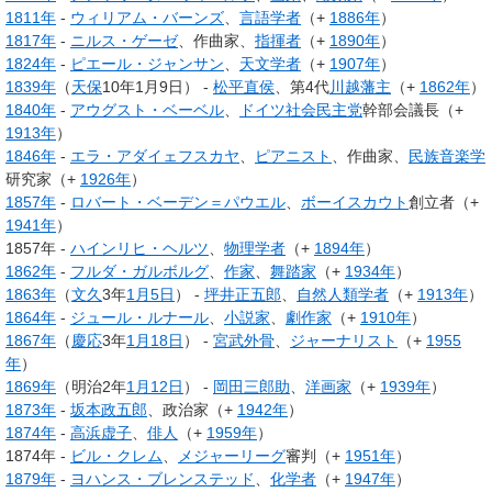
1811年
-
ウィリアム・バーンズ
、
言語学者
（+
1886年
）
1817年
-
ニルス・ゲーゼ
、作曲家、
指揮者
（+
1890年
）
1824年
-
ピエール・ジャンサン
、
天文学者
（+
1907年
）
1839年
（
天保
10年1月9日） -
松平直侯
、第4代
川越藩主
（+
1862年
）
1840年
-
アウグスト・ベーベル
、
ドイツ社会民主党
幹部会議長（+
1913年
）
1846年
-
エラ・アダイェフスカヤ
、
ピアニスト
、作曲家、
民族音楽学
研究家（+
1926年
）
1857年
-
ロバート・ベーデン＝パウエル
、
ボーイスカウト
創立者（+
1941年
）
1857年 -
ハインリヒ・ヘルツ
、
物理学者
（+
1894年
）
1862年
-
フルダ・ガルボルグ
、
作家
、
舞踏家
（+
1934年
）
1863年
（
文久
3年
1月5日
） -
坪井正五郎
、
自然人類学者
（+
1913年
）
1864年
-
ジュール・ルナール
、
小説家
、
劇作家
（+
1910年
）
1867年
（
慶応
3年
1月18日
） -
宮武外骨
、
ジャーナリスト
（+
1955
年
）
1869年
（明治2年
1月12日
） -
岡田三郎助
、
洋画家
（+
1939年
）
1873年
-
坂本政五郎
、政治家（+
1942年
）
1874年
-
高浜虚子
、
俳人
（+
1959年
）
1874年 -
ビル・クレム
、
メジャーリーグ
審判（+
1951年
）
1879年
-
ヨハンス・ブレンステッド
、
化学者
（+
1947年
）