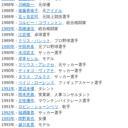
1988年 -
川崎龍一
、元俳優
1988年 -
後藤香南子
、元
アイドル
1988年 -
五ヶ谷宏司
、元陸上競技選手
1988年 -
コルビー・コヴィントン
、総合格闘家
1989年
-
高橋遼伍
、総合格闘家
1989年 -
江宏傑
、卓球選手
1989年 -
クリス・バシット
、プロ野球選手
1990年
-
中田祥多
、元プロ野球選手
1990年 -
水沼宏太
、サッカー選手
1990年 -
岸本セシル
、モデル
1990年 -
マリウス・アレクセ
、元サッカー選手
1990年 -
ディオゴ・ヴィアナ
、サッカー選手
1990年 -
タラス・ブルラク
、サッカー選手
1990年 -
ペイジ・ローレンス
、フィギュアスケート選手
1991年
-
渡辺未優
、タレント
1991年 -
岡本恵典
、実業家、人事コンサルタント
1991年 -
古性優作
、マウンテンバイクレース選手
1991年 -
ロビン・シェーンベリ
、歌手
1992年
-
福満隆貴
、サッカー選手
1993年
-
岡野真也
、女優
1993年 -
越川友貴
、モデル