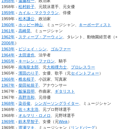
1958年
-
遠藤桂一
、政治家
1958年 -
松村鈴子
、元競泳選手、元女優
1959年
-
カイル・マクラクラン
、俳優
1959年 -
松木謙公
、政治家
1960年
-
ホッピー神山
、ミュージシャン、
キーボーディスト
1961年
-
高崎晃
、ミュージシャン
1962年
-
スティーブ・アーウィン
、タレント、動物園経営者（+
2006年
）
1963年
-
ビジェイ・シン
、
ゴルファー
1964年
-
太田達也
、法学者
1965年
-
キーレン・ファロン
、騎手
1965年 -
南海龍太郎
、元
大相撲
力士
、
プロレスラー
1965年 -
濱田のり子
、女優、歌手（元
セイントフォー
）
1966年
-
椎名桜子
、小説家、写真家
1967年
-
柴田祐規子
、アナウンサー
1967年 -
飯塚昌明
、作曲家、
ギタリスト
1967年 -
高野浩和
、元俳優
1968年
-
染谷俊
、
シンガーソングライター
、ミュージシャン
1968年 -
佐々木主浩
、元プロ野球選手
1968年 -
オルマリ・ロメロ
、元野球選手
1969年
-
鈴木早智子
、女優（元
Wink
）
1969年 -
渡瀬マキ
、ミュージシャン（
リンドバーグ
）