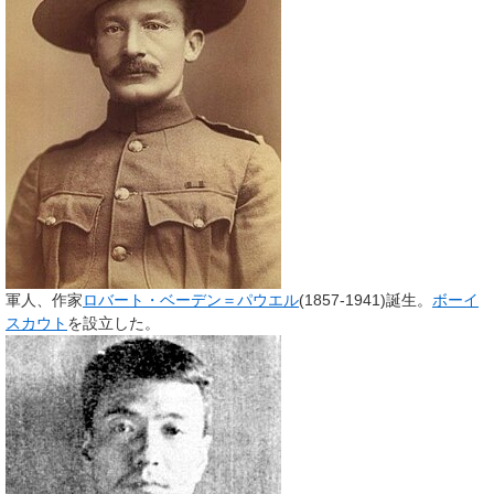
軍人、作家
ロバート・ベーデン＝パウエル
(1857-1941)誕生。
ボーイ
スカウト
を設立した。