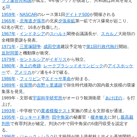
ラブ連合共和国
が成立。4年後シリアが脱退し、共和国は終焉を迎え
[
3
]
る
。
1959年
-
NASCAR
のレース第1回
デイトナ500
が開催される
1965年
-
北海道
夕張市
の北炭
夕張炭鉱
第一砿でガス爆発が起こり、
62名が死亡、16名が負傷した。
1967年
-
インドネシア
の
スハルト
閣僚会議議長が、
スカルノ
大統領の
全権限委譲を発表。
1971年
-
三里塚闘争
:
成田空港
建設予定地で
第1回行政代執行
開始。
反対同盟
と機動隊が衝突。
1979年
-
セントルシア
が
イギリス
から独立。
1980年
-
氷上の奇跡
:
レークプラシッドオリンピック
の
アイスホッケ
ー
で、
アメリカ
がソ連を4-3で破る。
1986年
-
フィリピン
で
エドゥサ革命
が始まる。
1989年
-
佐賀県
の
吉野ヶ里遺跡
で弥生時代後期の国内最大規模の環濠
集落を発見。
1989年 - 文部省
宇宙科学研究所
がオーロラ観測衛星「
あけぼの
」を打
上げ。
1993年
- 中学校での
業者模擬テスト
実施の禁止を文部省が通達。
1995年
-
ロッキード事件
:
田中角栄
の秘書官・
榎本敏夫
に対し
最高裁
判所
で有罪判決が確定。判決の中で田中角栄の5億円収受を認定す
る。
1996年
-
ジャック・シラク
仏大統領が地上発射核ミサイル基地閉鎖・