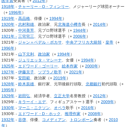
医学賞
受賞者（+
2012年
）
1918年
-
チャーリー・O・フィンリー
、メジャーリーグ球団オーナー
（+
1996年
）
1919年
-
高品格
、俳優（+
1994年
）
1920年
-
志村和雄
、政治家、元
北海道
小樽市
長（+
2014年
）
1920年 -
中河美芳
、元プロ野球選手（+
1944年
）
1921年 -
三宅宅三
、元プロ野球選手（+
2006年
）
1921年 -
ジャン＝ベデル・ボカサ
、
中央アフリカ大統領
・
皇帝
（+
1996年
）
1921年 -
山下元利
、
政治家
（+
1994年
）
1921年 -
ジュリエッタ・マシーナ
、女優（+
1994年
）
1925年
-
エドワード・ゴーリー
、
絵本作家
（+
2000年
）
1927年
-
伊藤京子
、
ソプラノ歌手
（+
2021年
）
1927年 -
安田範
、政治家（+
2019年
）
1928年
-
鈴木辰雄
、銀行家、元羽後銀行頭取、
北都銀行
初代頭取（+
1995年
）
1929年
-
岩田弘
、経済学者、
立正大学
名誉教授（+
2012年
）
1929年 -
キラーイ・エデ
、フィギュアスケート選手（+
2009年
）
1930年
-
マーニ・ニクソン
、
オペラ
歌手（+
2016年
）
1930年 -
エドワード・D・ホック
、
推理作家
（+
2008年
）
1932年
-
谷啓
、俳優、
コメディアン
、
トロンボーン
奏者（+
2010
年
）