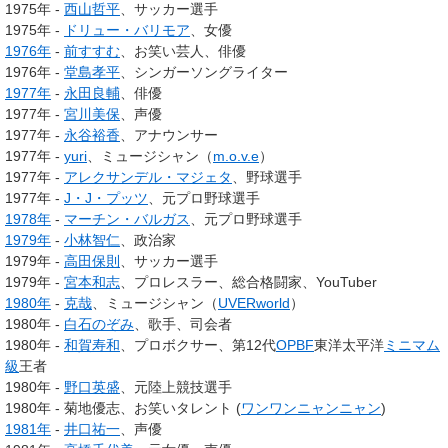
1975年 -
西山哲平
、サッカー選手
1975年 -
ドリュー・バリモア
、女優
1976年
-
前すすむ
、お笑い芸人、俳優
1976年 -
堂島孝平
、シンガーソングライター
1977年
-
永田良輔
、俳優
1977年 -
宮川美保
、声優
1977年 -
永谷裕香
、アナウンサー
1977年 -
yuri
、ミュージシャン（
m.o.v.e
）
1977年 -
アレクサンデル・マジェタ
、野球選手
1977年 -
J・J・プッツ
、元プロ野球選手
1978年
-
マーチン・バルガス
、元プロ野球選手
1979年
-
小林智仁
、政治家
1979年 -
高田保則
、サッカー選手
1979年 -
宮本和志
、プロレスラー、総合格闘家、YouTuber
1980年
-
克哉
、ミュージシャン（
UVERworld
）
1980年 -
白石のぞみ
、歌手、司会者
1980年 -
和賀寿和
、プロボクサー、第12代
OPBF
東洋太平洋
ミニマム
級
王者
1980年 -
野口英盛
、元陸上競技選手
1980年 - 菊地優志、お笑いタレント (
ワンワンニャンニャン
)
1981年
-
井口祐一
、声優