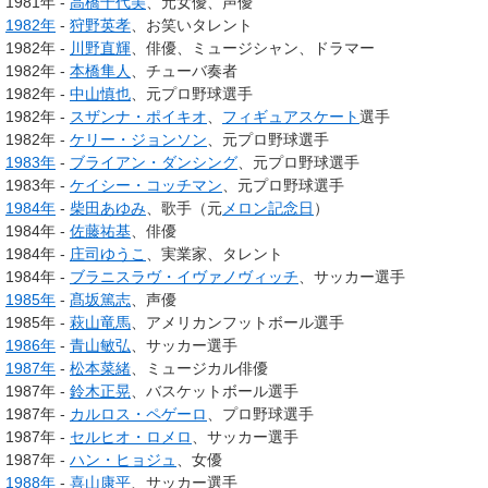
1981年 -
高橋千代美
、元女優、声優
1982年
-
狩野英孝
、お笑いタレント
1982年 -
川野直輝
、俳優、ミュージシャン、ドラマー
1982年 -
本橋隼人
、チューバ奏者
1982年 -
中山慎也
、元プロ野球選手
1982年 -
スザンナ・ポイキオ
、
フィギュアスケート
選手
1982年 -
ケリー・ジョンソン
、元プロ野球選手
1983年
-
ブライアン・ダンシング
、元プロ野球選手
1983年 -
ケイシー・コッチマン
、元プロ野球選手
1984年
-
柴田あゆみ
、歌手（元
メロン記念日
）
1984年 -
佐藤祐基
、俳優
1984年 -
庄司ゆうこ
、実業家、タレント
1984年 -
ブラニスラヴ・イヴァノヴィッチ
、サッカー選手
1985年
-
髙坂篤志
、声優
1985年 -
萩山竜馬
、アメリカンフットボール選手
1986年
-
青山敏弘
、サッカー選手
1987年
-
松本菜緒
、ミュージカル俳優
1987年 -
鈴木正晃
、バスケットボール選手
1987年 -
カルロス・ペゲーロ
、プロ野球選手
1987年 -
セルヒオ・ロメロ
、サッカー選手
1987年 -
ハン・ヒョジュ
、女優
1988年
-
喜山康平
、サッカー選手