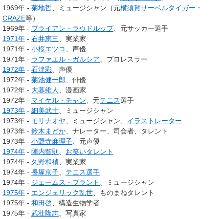
1969年 -
菊地哲
、ミュージシャン（元
横須賀サーベルタイガー
・
CRAZE
等）
1969年 -
ブライアン・ラウドルップ
、元サッカー選手
1971年
-
石井恵三
、実業家
1971年 -
小桜エツコ
、声優
1971年 -
ラファエル・ガルシア
、プロレスラー
1972年
-
石津彩
、声優
1972年 -
菊池健一郎
、俳優
1972年 -
大暮維人
、漫画家
1972年 -
マイケル・チャン
、元
テニス
選手
1973年
-
細美武士
、ミュージシャン
1973年 -
モリナオヤ
、ミュージシャン、
イラストレーター
1973年 -
鈴木まどか
、ナレーター、司会者、タレント
1973年 -
小野寺麻理子
、元声優
1974年
-
陣内智則
、
お笑いタレント
1974年 -
久野和禎
、実業家
1974年 -
長塚京子
、
テニス選手
1974年 -
ジェームス・ブラント
、ミュージシャン
1975年
-
エンジェリック乱世
、ものまねタレント
1975年 -
和田啓
、構造生物学者
1975年 -
武壮隆志
、写真家