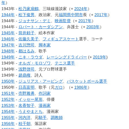
年
）
1943年 -
松乃家扇鶴
、三味線漫談家（+
2024年
）
1944年
-
松下俊男
、政治家、元
福岡県
中間市
長（+
2017年
）
1944年 -
ジョナサン・デミ
、
映画監督
（+
2017年
）
1944年 -
ロバート・カーダシアン
、弁護士（+
2003年
）
1945年
-
筒井頼子
、絵本作家
1946年
-
佐藤久美子
、
フィギュアスケート
選手、コーチ
1947年
-
吉川惣司
、
脚本家
1948年
-
都はるみ
、歌手
1949年
-
ニキ・ラウダ
、
レーシングドライバー
(+
2019年
)
1949年 -
オルガ・モロゾワ
、
テニス選手
1949年 -
浅野啓司
、元プロ野球選手
1949年 -
趙鼎権
、詩人
1950年
-
ジュリアス・アービング
、
バスケットボール選手
1950年 -
日高富明
、歌手（元
ガロ
）（+
1986年
）
1951年
-
売野雅勇
、
作詞家
1952年
-
イッセー尾形
、俳優
1953年
-
名香智子
、
漫画家
1954年
-
うえやまとち
、漫画家
1955年
-
河内洋
、元
騎手
、
調教師
1956年
-
桂千朝
、落語家