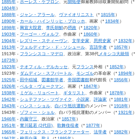
1885年
-
ホーレス・ケプロン
、元
開拓使
御雇教師頭取兼開拓顧問（*
1804年
）
1888年
-
ジャン・アラール
、
ヴァイオリニスト
（*
1815年
）
1890年
-
カール・ハインリッヒ・ブロッホ
、画家（*
1834年
）
1898年
-
興宣大院君
、
李氏朝鮮
の
摂政
（*
1820年
）
1903年
-
フーゴー・ヴォルフ
、作曲家（*
1860年
）
1904年
-
レズリー・スティーヴン
、
文学史家
、
思想史家
（*
1832年
）
1913年
-
フェルディナン・ド・ソシュール
、
言語学者
（*
1857年
）
1913年 -
フランシスコ・マデロ
、政治家、第38代
メキシコ大統領
（*
1873年
）
1923年
-
テオフィル・デルカッセ
、元
フランス
外相（*
1852年
）
1923年 -
ダムディン・スフバートル
、
モンゴル
の革命家（*
1894年
）
1925年
-
田中稲城
、
図書館学者
、
帝国図書館
初代館長（*
1856年
）
1926年
-
ベルタ・ヴェークマン
、画家（*
1847年
）
1938年
-
ミゲル・リョベート
、
ギタリスト
、作曲家（*
1878年
）
1942年
-
シュテファン・ツヴァイク
、
小説家
、
評論家
（*
1881年
）
1943年
-
ハンス・ショル
、
白バラ抵抗運動
のメンバー（*
1918年
）
1943年 -
ゾフィー・ショル
、白バラ抵抗運動のメンバー（*
1921年
）
1946年
-
内藤守三
、政治家（*
1857年
）
1951年
-
實川延若 (2代目)
、
歌舞伎
役者
（*
1877年
）
1965年
-
フェリックス・フランクファーター
、
法学者
（*
1882年
）
1967年
-
柳原白蓮
、
歌人
（*
1885年
）