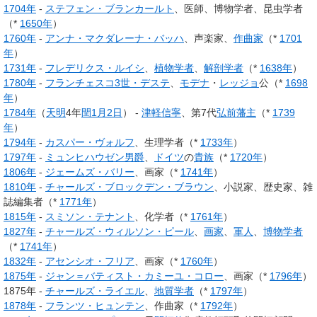
1704年
-
ステフェン・ブランカールト
、医師、博物学者、昆虫学者
（*
1650年
）
1760年
-
アンナ・マクダレーナ・バッハ
、声楽家、
作曲家
（*
1701
年
）
1731年
-
フレデリクス・ルイシ
、
植物学者
、
解剖学者
（*
1638年
）
1780年
-
フランチェスコ3世・デステ
、
モデナ
・
レッジョ
公（*
1698
年
）
1784年
（
天明
4年
閏
1月2日
） -
津軽信寧
、第7代
弘前藩主
（*
1739
年
）
1794年
-
カスパー・ヴォルフ
、生理学者（*
1733年
）
1797年
-
ミュンヒハウゼン男爵
、
ドイツ
の
貴族
（*
1720年
）
1806年
-
ジェームズ・バリー
、画家（*
1741年
）
1810年
-
チャールズ・ブロックデン・ブラウン
、小説家、歴史家、雑
誌編集者（*
1771年
）
1815年
-
スミソン・テナント
、化学者（*
1761年
）
1827年
-
チャールズ・ウィルソン・ピール
、
画家
、
軍人
、
博物学者
（*
1741年
）
1832年
-
アセンシオ・フリア
、画家（*
1760年
）
1875年
-
ジャン＝バティスト・カミーユ・コロー
、画家（*
1796年
）
1875年 -
チャールズ・ライエル
、
地質学者
（*
1797年
）
1878年
-
フランツ・ヒュンテン
、作曲家（*
1792年
）