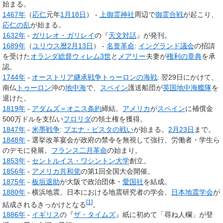
始まる。
1467年
（
応仁
元年
1月18日
） -
上御霊神社
周辺で
御霊合戦
が起こり、
応仁の乱
が始まる。
1632年
-
ガリレオ・ガリレイ
の『
天文対話
』が発刊。
1689年
（
ユリウス暦
2月13日
） -
名誉革命
:
イングランド
議会
の招請
を受けた
オランダ総督
ウィレム3世
と
メアリー
夫妻が
権利の章典
を承
認。
1744年
-
オーストリア継承戦争
トゥーロンの海戦
: 翌29日にかけて、
南仏
トゥーロン
沖の
地中海
で、
スペイン
護送船団が
英国
地中海艦隊
を
退けた。
1819年
-
アダムズ＝オニス条約
締結。
アメリカ
が
スペイン
に補償金
500万ドルを支払い
フロリダ
の領土権を獲得。
1847年
-
米墨戦争
:
ブエナ・ビスタの戦い
が始まる。
2月23日
まで。
1848年
- 選挙改革宴会が政府の禁令を無視して強行、労働者・学生ら
のデモに発展。
フランス
二月革命
の始まり。
1853年
-
セントルイス・ワシントン大学
創立。
1856年
-
アメリカ共和党
の第1回全国大会開催。
1875年
-
板垣退助
が大阪で政治団体・
愛国社
を結成。
1880年
- 横浜地震。日本における地震研究者の学会、
日本地震学会
が
[
1
]
結成されるきっかけとなる
。
1886年
-
イギリス
の『
ザ・タイムズ
』紙に初めて「尋ね人欄」が登