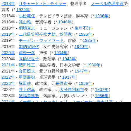
2018年
-
リチャード・E・テイラー
、物理学者、
ノーベル物理学賞
受
賞者（*
1929年
）
2018年 -
小松範任
、テレビドラマ監督、脚本家（*
1936年
）
2018年 -
礒山雅
、音楽学者（*
1946年
）
2018年 -
桐嶋直志
、ミュージシャン（*
生年不詳
）
2019年
-
二代目笑福亭松之助
、
落語家
（*
1925年
）
2019年 -
モーガン・ウッドワード
、俳優（*
1925年
）
2019年 -
加納実紀代
、女性史研究家（*
1940年
）
2020年
-
岸野一彦
、声優（*
1934年
）
2020年 -
高橋紀世子
、政治家（*
1942年
）
2021年
-
肥田晧三
、書誌学者、日本文学者（*
1930年
）
2021年 -
会田照夫
、元プロ野球選手（*
1947年
）
2022年
-
星野展弥
、卓球選手（*
1937年
）
2023年
-
塚田佐
、政治家、元
長野市
長（*
1936年
）
2023年 -
井上信幸
、政治家、元
大分県
別府市
長（*
1937年
）
2023年 -
笑福亭笑瓶
、落語家、お笑いタレント（*
1956年
）
2024年
-
イーディス・セッカレッリ
、
スーパーセンテナリアン
（*
1908年
）
2024年 -
松尾羊一
、放送評論家（*
1930年
）
2024年 -
北原保雄
、言語学者、元
筑波大学
学長、元
新潟産業大学
学
長、
筑波大学
名誉教授（*
1936年
）