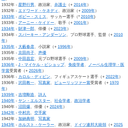
1932年 -
星野行男
、政治家、
弁護士
（+
2014年
）
1932年 -
エドワード・ケネディ
、政治家（+
2009年
）
1933年
-
ボビー・スミス
、サッカー選手（*
2010年
)
1933年 -
アーニー・ケイドー
、歌手（+
2001年
）
1934年
-
財津一郎
、俳優（+
2023年
）
1934年 -
スパーキー・アンダーソン
、プロ野球選手、監督（+
2010
年
）
1935年
-
大藪春彦
、小説家（+
1996年
）
1935年 -
京田尚子
、
声優
1935年 -
中田昌宏
、元プロ野球選手（+
2009年
）
1936年
-
J・マイケル・ビショップ
、
免疫学者
、
ノーベル生理学・医
学賞
受賞者（+
2026年
）
1936年 -
カロル・ディビン
、フィギュアスケート選手（+
2022年
）
1936年 -
沢田教一
、
写真家
、
ピューリッツァー賞
受賞者（+
1970
年
）
1939年
-
吉増剛造
、
詩人
1940年
-
ヤン・エルスター
、
社会学者
、
政治学者
1940年 -
沼田爆
、俳優（+
2024年
）
1942年
-
中村忠
、
空手家
1942年 -
加納典明
、
写真家
1943年
-
ホルスト・ケーラー
、政治家、
ドイツ連邦大統領
（+
2025