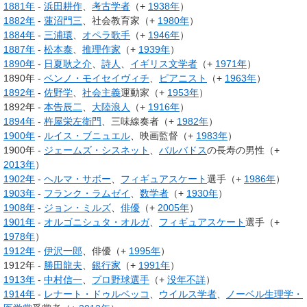
1881年
-
浜田耕作
、
考古学者
（+
1938年
）
1882年
-
蓮沼門三
、社会教育家（+
1980年
）
1884年
-
三浦環
、
オペラ
歌手
（+
1946年
）
1887年
-
松本泰
、
推理作家
（+
1939年
）
1890年
-
日夏耿之介
、
詩人
、
イギリス文学者
（+
1971年
）
1890年 -
ベンノ・モイセイヴィチ
、
ピアニスト
（+
1963年
）
1892年
-
佐野学
、
社会主義
運動家（+
1953年
）
1892年 -
本告辰二
、
大陸浪人
（+
1916年
）
1894年
-
杵屋栄左衛門
、三味線奏者（+
1982年
）
1900年
-
ルイス・ブニュエル
、映画監督（+
1983年
）
1900年 -
ジェームズ・シスネット
、
バルバドス
の長寿の男性（+
2013年
）
1902年
-
ヘルマ・サボー
、
フィギュアスケート
選手（+
1986年
）
1903年
-
フランク・ラムゼイ
、
数学者
（+
1930年
）
1908年
-
ジョン・ミルズ
、
俳優
（+
2005年
）
1901年
-
オルゴニシュタ・オルガ
、
フィギュアスケート
選手（+
1978年
）
1912年
-
伊沢一郎
、俳優（+
1995年
）
1912年 -
勝田龍夫
、
銀行家
（+
1991年
）
1913年
-
中村信一
、
プロ野球選手
（+
没年不詳
）
1914年
-
レナート・ドゥルベッコ
、
ウイルス学者
、
ノーベル生理学・