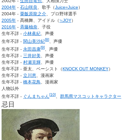
2002年 -
生田目竜也
、大相撲力士
2004年
-
石山咲良
、歌手（
Juice=Juice
）
2004年 -
粟飯原龍之介
、プロ野球選手
2005年
- 髙橋舞、アイドル（
≒JOY
）
2016年
-
斉藤柚奈
、子役
生年不詳 -
小林眞紀
、声優
[
8
]
生年不詳 -
関山美沙紀
、声優
[
9
]
生年不詳 -
永田昌康
、声優
生年不詳 -
三井好美
、声優
生年不詳 -
村瀬克輝
、声優
生年不詳 - 亜太、ベーシスト（
KNOCK OUT MONKEY
）
生年不詳 -
立川恵
、漫画家
生年不詳 -
橋本花鳥
、漫画家
人物以外
[
10
]
生年不詳 -
ぐんまちゃん
、
群馬県
マスコットキャラクター
忌日