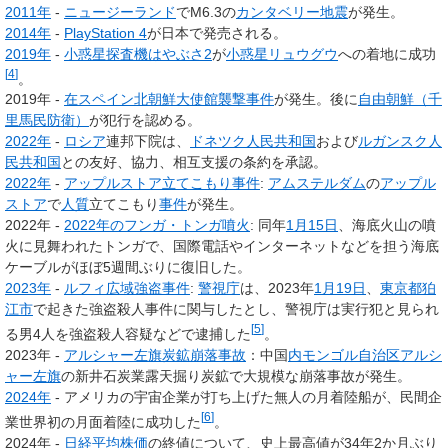
2011年
-
ニュージーランド
でM6.3の
カンタベリー地震
が発生。
2014年
-
PlayStation 4
が日本で発売される。
2019年
-
小惑星探査機
はやぶさ2
が
小惑星
リュウグウ
への着地に成功
[
4
]
。
2019年 -
在スペイン北朝鮮大使館襲撃事件
が発生。後に
自由朝鮮（千
里馬民防衛）
が犯行を認める。
2022年
-
ロシア
連邦下院は、
ドネツク人民共和国
および
ルガンスク人
民共和国
との友好、協力、相互支援の条約を承認。
2022年
-
アップルストア立てこもり事件
:
アムステルダム
の
アップル
ストア
で
人質
立てこもり
事件
が発生。
2022年 -
2022年のフンガ・トンガ噴火
: 同年
1月15日
、海底火山の噴
火に見舞われたトンガで、国際電話やインターネットなどを担う海底
ケーブルがほぼ5週間ぶりに復旧した。
2023年
-
ルフィ広域強盗事件
:
警視庁
は、2023年
1月19日
、
東京都
狛
江市
で起きた強盗殺人事件に関与したとし、警視庁は実行犯と見られ
[
5
]
る男4人を強盗殺人容疑などで逮捕した
。
2023年 -
アルシャー左旗炭鉱崩落事故
：中国
内モンゴル自治区
アルシ
ャー左旗
の新井石炭業露天掘り炭鉱で大規模な崩落事故が発生。
2024年
- アメリカの宇宙企業が打ち上げた無人の月着陸船が、民間企
[
6
]
業世界初の月面着陸に成功した
。
2024年 -
日経平均株価
の終値について、史上最高値が34年2か月ぶり