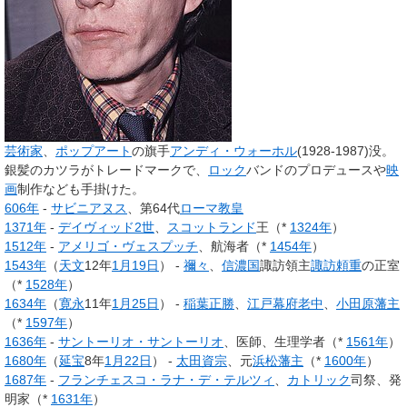
芸術家
、
ポップアート
の旗手
アンディ・ウォーホル
(1928-1987)没。
銀髪のカツラがトレードマークで、
ロック
バンドのプロデュースや
映
画
制作なども手掛けた。
606年
-
サビニアヌス
、第64代
ローマ教皇
1371年
-
デイヴィッド2世
、
スコットランド
王（*
1324年
）
1512年
-
アメリゴ・ヴェスプッチ
、航海者（*
1454年
）
1543年
（
天文
12年
1月19日
） -
禰々
、
信濃国
諏訪領主
諏訪頼重
の正室
（*
1528年
）
1634年
（
寛永
11年
1月25日
） -
稲葉正勝
、
江戸幕府
老中
、
小田原藩主
（*
1597年
）
1636年
-
サントーリオ・サントーリオ
、医師、生理学者（*
1561年
）
1680年
（
延宝
8年
1月22日
） -
太田資宗
、元
浜松藩主
（*
1600年
）
1687年
-
フランチェスコ・ラナ・デ・テルツィ
、
カトリック
司祭、発
明家（*
1631年
）