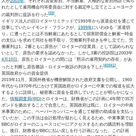
人が
2003年
、それぞれ賃金差別、不当解雇、人種的な差別用語で罵ら
れたとして雇用機会均等委員会に対する裁定申し立てとニューヨーク
[
39
]
の裁判所に提訴を行った
。
イギリス法人の旧ロイターリミテッドで1993年から派遣会社を通じて
従事していたレイモンド・フランクが、
1999年
にいわゆる「派遣切
り」に遭ったことは不当解雇にあたるとして損害賠償金と解雇一時金
の支払いを求めて同社を相手取り、労働審判手続きを申し立てた。労
働審判は1、2審ともに原告が「ロイターの従業員」として認められな
いとして、原告の要求を認めなかった。しかし3審の控訴院は2003年
4月10日
、原告とロイターとの間には「黙示の雇用契約の存在」があ
[
40
]
[
41
]
ったと判断し原告勝訴・ロイター敗訴の判決を下した
。
英国政府からの資金提供
2019年11月、英国外務省が機密解除された政府文書を公開し、1960
年代から1970年代にかけて英国政府がロイターに中東での報道を拡大
するように説得し、秘密裏に資金を提供していたことが明らかになっ
た。
情報調査局(IRD)
とロイターは、財務省がこの計画に4年間で35万
ポンドを拠出することで合意した。英国政府は既に、ロイターの中南
米事業のために、ペーパーカンパニーを通じて秘密の助成金を支払っ
ていたが、この手法は会計処理が疑わしく見えるため、中東事業では
BBCがロイターのニュースコピーにアクセスするための購読料を増額
し、後日、財務省がBBCに払い戻しを行う計画になった。この計画