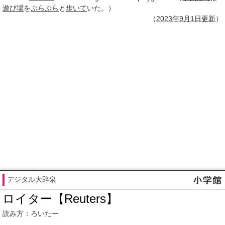
遊び場
を
ぶらぶら
と
歩いて
いた。）
（
2023年
9月1日
更新
）
デジタル大辞泉
ロイター【Reuters】
読み方：ろいたー