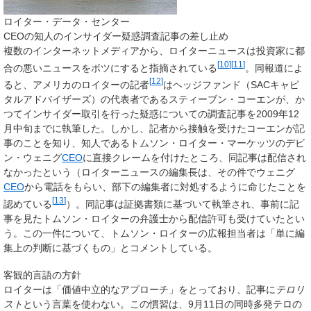
ロイター・データ・センター
CEOの知人のインサイダー疑惑調査記事の差し止め
複数のインターネットメディアから、ロイターニュースは投資家に都
[
10
]
[
11
]
合の悪いニュースをボツにすると指摘されている
。同報道によ
[
12
]
ると、アメリカのロイターの記者
はヘッジファンド（SACキャピ
タルアドバイザーズ）の代表者であるスティーブン・コーエンが、か
つてインサイダー取引を行った疑惑についての調査記事を2009年12
月中旬までに執筆した。しかし、記者から接触を受けたコーエンが記
事のことを知り、知人であるトムソン・ロイター・マーケッツのデビ
ン・ウェニグ
CEO
に直接クレームを付けたところ、同記事は配信され
なかったという（ロイターニュースの編集長は、その件でウェニグ
CEO
から電話をもらい、部下の編集者に対処するように命じたことを
[
13
]
認めている
）。同記事は証拠書類に基づいて執筆され、事前に記
事を見たトムソン・ロイターの弁護士から配信許可も受けていたとい
う。この一件について、トムソン・ロイターの広報担当者は「単に編
集上の判断に基づくもの」とコメントしている。
客観的言語の方針
ロイターは「価値中立的なアプローチ」をとっており、記事に
テロリ
スト
という言葉を使わない。この慣習は、9月11日の同時多発テロの