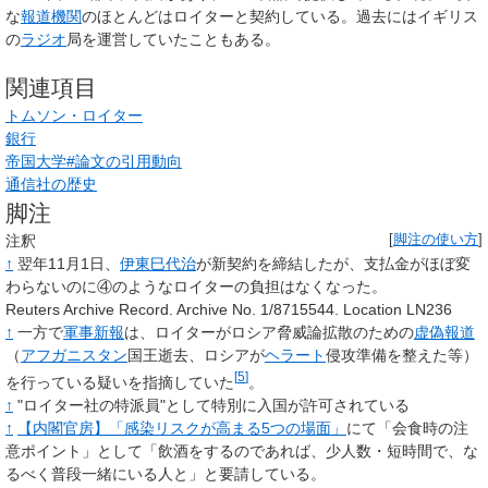
な
報道機関
のほとんどはロイターと契約している。過去にはイギリス
の
ラジオ
局を運営していたこともある。
関連項目
トムソン・ロイター
銀行
帝国大学#論文の引用動向
通信社の歴史
脚注
注釈
[
脚注の使い方
]
↑
翌年11月1日、
伊東巳代治
が新契約を締結したが、支払金がほぼ変
わらないのに④のようなロイターの負担はなくなった。
Reuters Archive Record. Archive No. 1/8715544. Location LN236
↑
一方で
軍事新報
は、ロイターがロシア脅威論拡散のための
虚偽報道
（
アフガニスタン
国王逝去、ロシアが
ヘラート
侵攻準備を整えた等）
[
5
]
を行っている疑いを指摘していた
。
↑
"ロイター社の特派員"として特別に入国が許可されている
↑
【内閣官房】「感染リスクが高まる5つの場面」
にて「会食時の注
意ポイント」として「飲酒をするのであれば、少人数・短時間で、な
るべく普段一緒にいる人と」と要請している。