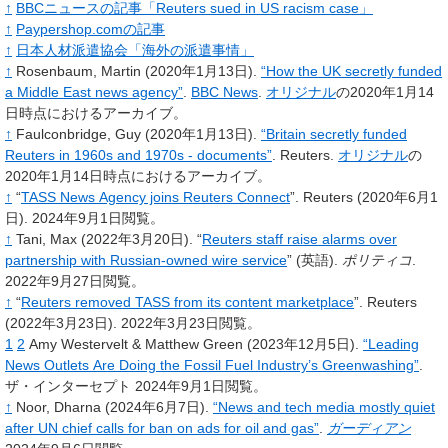
↑
BBCニュースの記事「Reuters sued in US racism case」
↑
Paypershop.comの記事
↑
日本人材派遣協会「海外の派遣事情」
↑
Rosenbaum,
Martin
(2020年1月13日).
“How the UK secretly funded
a Middle East news agency”
.
BBC News
.
オリジナル
の2020年1月14
日時点におけるアーカイブ。
↑
Faulconbridge,
Guy
(2020年1月13日).
“Britain secretly funded
Reuters in 1960s and 1970s - documents”
.
Reuters.
オリジナル
の
2020年1月14日時点におけるアーカイブ。
↑
“
TASS News Agency joins Reuters Connect
”.
Reuters
(2020年6月1
日).
2024年9月1日閲覧。
↑
Tani, Max
(2022年3月20日).
“
Reuters staff raise alarms over
partnership with Russian-owned wire service
”
(英語).
ポリティコ
.
2022年9月27日閲覧。
↑
“
Reuters removed TASS from its content marketplace
”.
Reuters
(2022年3月23日).
2022年3月23日閲覧。
1
2
Amy Westervelt & Matthew Green
(2023年12月5日).
“Leading
News Outlets Are Doing the Fossil Fuel Industry’s Greenwashing”
.
ザ・インターセプト
2024年9月1日閲覧。
↑
Noor,
Dharna
(2024年6月7日).
“News and tech media mostly quiet
after UN chief calls for ban on ads for oil and gas”
.
ガーディアン