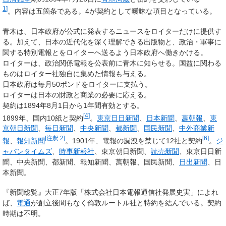
1
]
。内容は五箇条である。4が契約として曖昧な項目となっている。
青木は、日本政府が公式に発表するニュースをロイターだけに提供す
る。加えて、日本の近代化を深く理解できる出版物と、政治・軍事に
関する特別電報とをロイターへ送るよう日本政府へ働きかける。
ロイターは、政治関係電報を公表前に青木に知らせる。国益に関わる
ものはロイター社独自に集めた情報も与える。
日本政府は毎月50ポンドをロイターに支払う。
ロイターは日本の財政と商業の必要に応える。
契約は1894年8月1日から1年間有効とする。
[
4
]
1899年、国内10紙と契約
。
東京日日新聞
、
日本新聞
、
萬朝報
、
東
京朝日新聞
、
毎日新聞
、
中央新聞
、
都新聞
、
国民新聞
、
中外商業新
[
注釈 2
]
[
6
]
報
、
報知新聞
。1901年、電報の漏洩を禁じて12社と契約
。
ジ
ャパンタイムズ
、
時事新報社
、東京朝日新聞、
読売新聞
、東京日日新
聞、中央新聞、都新聞、報知新聞、萬朝報、国民新聞、
日出新聞
、日
本新聞。
『新聞総覧』大正7年版「株式会社日本電報通信社発展史実」によれ
ば、
電通
が創立後間もなく倫敦ルートル社と特約を結んでいる。契約
時期は不明。