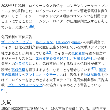
2022年3月23日、ロイターはタス通信を「コンテンツマーケットプレ
イス」から削除した。ロイターのマシュー・キーン暫定最高経営責任
者(CEO)は「ロイター・コネクトでタス通信のコンテンツを利用でき
るようにすることは、トムソン・ロイターの信頼原則に反すると考え
[
46
]
ている」と述べた
。
化石燃料の宣伝広告
ザ・インターセプト
、
ネイション
、
DeSmog
の共同調査で、
（
英語版
）
ロイターは化石燃料業界の宣伝広告を掲載している大手メディアの1
[
47
]
社であることが判明している
。ロイターの
気候変動
報道を担当す
るジャーナリストは、
気候変動を引き起こし
、
対策を妨害した
企業・
業界との
利益相反
により、気候変動に関する報道の信頼性が低下し、
[
47
]
読者が
気候危機
を軽視するようになることを懸念している
。
国際
連合事務総長
の
アントニオ・グテーレス
は、激化する
地球温暖化
を受
けて、ロイターをはじめとする大手メディアに化石燃料業界の広告掲
載（
グリーンウォッシング
への協力）をやめるよう警告している
[
48
]
。
支局
150の国230都市に支局があり、19の言語で提供している。現在主要