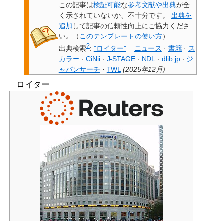
この記事は
検証可能
な
参考文献や出典
が全
く示されていないか、不十分です。
出典を
追加
して記事の信頼性向上にご協力くださ
い。
（
このテンプレートの使い方
）
?
出典検索
:
"ロイター"
–
ニュース
·
書籍
·
ス
カラー
·
CiNii
·
J-STAGE
·
NDL
·
dlib.jp
·
ジ
ャパンサーチ
·
TWL
(
2025年12月
)
ロイター