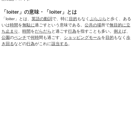
「loiter」の意味・「loiter」とは
「loiter」とは、
英語の動詞
で、特に
目的
もなく
ぶらぶら
と歩く、ある
いは
時間
を
無駄に
過ごすという意味である。
公共の場
所で
無目的に
立
ち止まり
、
時間
を
だらだら
と過ごす
行為
を指すことも多い。
例え
ば、
公園
の
ベンチ
で
何時
間も過ごす、
ショッピングモール
を
目的
もなく
歩
き回る
などの
行為
がこれに
該当する
。