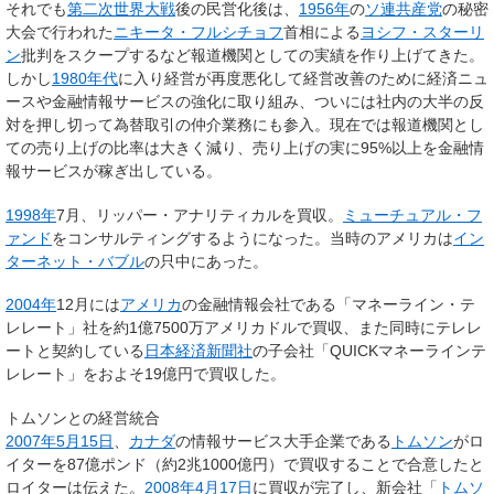
それでも
第二次世界大戦
後の民営化後は、
1956年
の
ソ連共産党
の秘密
大会で行われた
ニキータ・フルシチョフ
首相による
ヨシフ・スターリ
ン
批判をスクープするなど報道機関としての実績を作り上げてきた。
しかし
1980年代
に入り経営が再度悪化して経営改善のために経済ニュ
ースや金融情報サービスの強化に取り組み、ついには社内の大半の反
対を押し切って為替取引の仲介業務にも参入。現在では報道機関とし
ての売り上げの比率は大きく減り、売り上げの実に95%以上を金融情
報サービスが稼ぎ出している。
1998年
7月、リッパー・アナリティカルを買収。
ミューチュアル・フ
ァンド
をコンサルティングするようになった。当時のアメリカは
イン
ターネット・バブル
の只中にあった。
2004年
12月には
アメリカ
の金融情報会社である「マネーライン・テ
レレート」社を約1億7500万アメリカドルで買収、また同時にテレレ
ートと契約している
日本経済新聞社
の子会社「QUICKマネーラインテ
レレート」をおよそ19億円で買収した。
トムソンとの経営統合
2007年
5月15日
、
カナダ
の情報サービス大手企業である
トムソン
がロ
イターを87億ポンド（約2兆1000億円）で買収することで合意したと
ロイターは伝えた。
2008年
4月17日
に買収が完了し、新会社「
トムソ