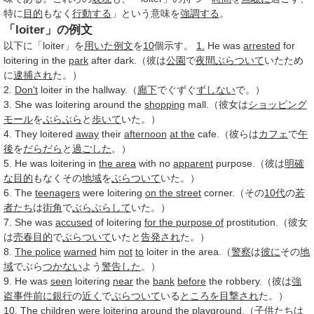
特に
目的
もなく
行動する
」という意味を
強調する
。
「loiter」の例文
以下に「loiter」を
用いた
例文
を
10
個示す。
1.
He was
arrested
for
loitering in the
park
after dark.（彼は
公園
で
夜間
ぶらついて
いたため
に
逮捕され
た。）
2.
Don't
loiter in the hallway.（
廊下
でぐずぐ
ずしない
で。）
3. She was loitering around the
shopping
mall.（彼女は
ショッピング
モール
を
ぶらぶら
と
歩いて
いた。）
4. They loitered
away
their
afternoon
at the
cafe.（彼らは
カフェ
で
午
後
を
だらだら
と
過ごした
。）
5. He was loitering in
the area
with no
apparent
purpose.（彼は
明確
な
目的
もなくその
地域
を
ぶらついて
いた。）
6. The
teenagers
were loitering
on the street
corner.（その
10代
の
若
者たち
は
街角
で
ぶらぶらして
いた。）
7. She was
accused
of loitering
for the purpose of
prostitution.（彼女
は
売春
目的
で
ぶらついて
いたと
告発され
た。）
8.
The police
warned
him
not
to
loiter in the area.（
警察
は
彼に
その
地
域
でぶら
つかない
よう
警告した
。）
9. He was
seen
loitering
near
the
bank
before
the robbery.（彼は
強
盗事件
前に
銀行
の
近く
で
ぶらついて
いる
ところを
目撃され
た。）
10. The
children
were loitering around the playground.（
子供たち
は