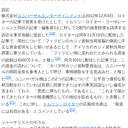
訴訟
株式会社
ユニバーサルエンターテインメント
は2012年12月4日、ロイ
ターの記事で損害を受けたとして、トムソン・ロイター・コーポレー
ションと同社の記者・編集者3人に対して2億円の損害賠償を請求する
[
18
]
訴訟を東京地裁に提起した
。ロイターは同年11月16日に配信した
記事で、同社について「フィリピンのカジノ規制当局首脳の側近に不
正な資金提供をした疑いがあるとして、アメリカのカジノ規制当局が
調査に乗り出している」、「フィリピン側に流れ出たとみられる資金
[
19
]
の総額は4000万ドル」と報じ
、同月30日に配信した記事では、こ
の資金の流れについて、「ネバダ州カジノ規制委員会は、ユニバーサ
ルの岡田会長を参考人として呼び、事情聴取をする見込みだ」と報じ
[
20
]
た
。ユニバーサル側はこの2つの記事について「公平且つ適切な取
材活動を行っていれば容易に回避できたはずの事実誤認ないし偏見が
含まれ」ており、「悪意に満ちたもの」であるとし、「これまで築か
れてきたロイターの報道機関としての地位を貶めるもの」と非難して
[
21
]
いる
。これに対し、
トムソン・ロイター
の広報担当者は、「報道
[
22
]
には自信がある」とコメントしている
。
ジャーナリストのモラル