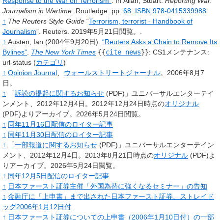
Response to the War on Terrorism”
.
In
Allan, Stuart.
Reporting War:
Journalism in Wartime
.
Routledge.
pp.
68
.
ISBN
978-0415339988
↑
The Reuters Style Guide
“
Terrorism, terrorist - Handbook of
Journalism
”.
Reuters.
2019年5月21日閲覧。
.
↑
Austen,
Ian
(2004年9月20日).
“Reuters Asks a Chain to Remove Its
Bylines”
.
The New York Times
{{
cite news
}}
: CS1メンテナンス:
url-status (
カテゴリ
)
↑
Opinion Journal
、
ウォールストリートジャーナル
。2006年8月7
日。
↑
「
訴訟の提起に関するお知らせ
(PDF)
」ユニバーサルエンターテイ
ンメント、2012年12月4日。2012年12月24日時点の
オリジナル
(PDF)
よりアーカイブ
。2026年5月24日閲覧
。
↑
同年11月16日配信のロイター記事
↑
同年11月30日配信のロイター記事
↑
「
一部報道に関するお知らせ
(PDF)
」ユニバーサルエンターテイン
メント、2012年12月4日。2013年8月21日時点の
オリジナル
(PDF)
よ
りアーカイブ
。2026年5月24日閲覧
。
↑
同年12月5日配信のロイター記事
↑
日本ファースト証券主催「外国為替に強くなるセミナー」の告知
↑
金融庁に「上申書」まで出された日本ファースト証券、ストレイド
ッグ2006年1月12日付
↑
日本ファースト証券についての上申書（2006年1月10日付）の一部