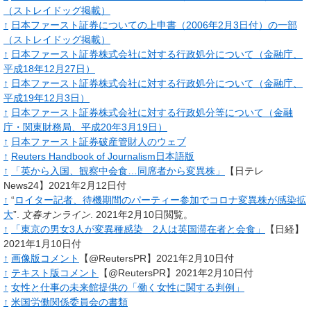
（ストレイドッグ掲載）
↑
日本ファースト証券についての上申書（2006年2月3日付）の一部
（ストレイドッグ掲載）
↑
日本ファースト証券株式会社に対する行政処分について（金融庁、
平成18年12月27日）
↑
日本ファースト証券株式会社に対する行政処分について（金融庁、
平成19年12月3日）
↑
日本ファースト証券株式会社に対する行政処分等について（金融
庁・関東財務局、平成20年3月19日）
↑
日本ファースト証券破産管財人のウェブ
↑
Reuters Handbook of Journalism日本語版
↑
「英から入国、観察中会食…同席者から変異株」
【日テレ
News24】2021年2月12日付
↑
“
ロイター記者、待機期間のパーティー参加でコロナ変異株が感染拡
大
”.
文春オンライン
.
2021年2月10日閲覧。
↑
「東京の男女3人が変異種感染 2人は英国滞在者と会食」
【日経】
2021年1月10日付
↑
画像版コメント
【@ReutersPR】2021年2月10日付
↑
テキスト版コメント
【@ReutersPR】2021年2月10日付
↑
女性と仕事の未来館提供の「働く女性に関する判例」
↑
米国労働関係委員会の書類