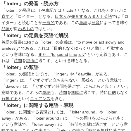
「loiter」の発音・読み方
「loiter」の
発音
は、
IPA
表記
では /ˈlɔɪtər/ となる。これを
カタカナ
に
直す
と「ロイター」となる。
日本人
が
発音する
カタカナ英語
では「ロ
イター」と読むことが
一般的
である。この
単語
は
発音
によって意味や
品詞
が変
わるもの
ではない。
「loiter」の定義を英語で解説
英語の
辞書
における「loiter」の定義は、"
to
move
or
act
slowly
and
aimlessly" である。これは「
目的
もなく
ゆっくりと
動く、
行動する
」
という意味になる。
また、
"
to
spend
time
idly
" という定義もあり、こ
れは「
時間
を
怠惰に
過ごす」という意味となる。
「loiter」の類語
「loiter」の
類語
としては、「
linger
」や「
dawdle
」がある。
「
linger
」は、「ぐずぐずと立ち
去らない
、
居残る
」という意味で、
「
dawdle
」は、「ぐずぐずと
時間
を過ごす、
ぶらぶら
と歩く」という
意味である。これらの
単語
も、
時間
を
無駄に
過ごす、特に
目的
もなく
行動する
という
ニュアンス
を含む。
「loiter」に関連する用語・表現
「loiter」に
関連する表現
としては、「loiter around」や「loiter
away
」がある。「loiter around」は、「〜の
周り
を
ぶらぶら
と歩く」
という意味で、「loiter
away
」は、「
時間
を
無駄に
過ごす」という意
味である。これらの
表現
も、「loiter」の持つ「
時間
を
無駄に
過ごす、