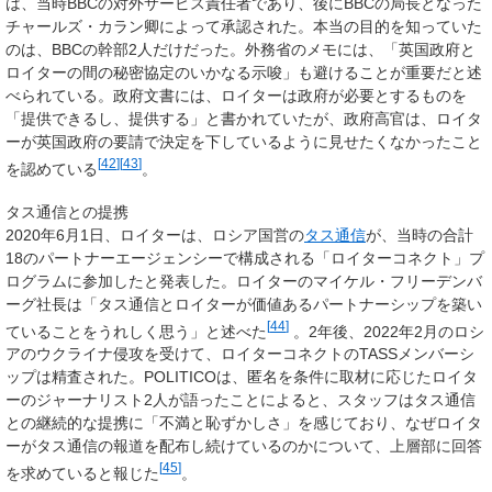
は、当時BBCの対外サービス責任者であり、後にBBCの局長となった
チャールズ・カラン卿によって承認された。本当の目的を知っていた
のは、BBCの幹部2人だけだった。外務省のメモには、「英国政府と
ロイターの間の秘密協定のいかなる示唆」も避けることが重要だと述
べられている。政府文書には、ロイターは政府が必要とするものを
「提供できるし、提供する」と書かれていたが、政府高官は、ロイタ
ーが英国政府の要請で決定を下しているように見せたくなかったこと
[
42
]
[
43
]
を認めている
。
タス通信との提携
2020年6月1日、ロイターは、ロシア国営の
タス通信
が、当時の合計
18のパートナーエージェンシーで構成される「ロイターコネクト」プ
ログラムに参加したと発表した。ロイターのマイケル・フリーデンバ
ーグ社長は「タス通信とロイターが価値あるパートナーシップを築い
[
44
]
ていることをうれしく思う」と述べた
。2年後、2022年2月のロシ
アのウクライナ侵攻を受けて、ロイターコネクトのTASSメンバーシ
ップは精査された。POLITICOは、匿名を条件に取材に応じたロイタ
ーのジャーナリスト2人が語ったことによると、スタッフはタス通信
との継続的な提携に「不満と恥ずかしさ」を感じており、なぜロイタ
ーがタス通信の報道を配布し続けているのかについて、上層部に回答
[
45
]
を求めていると報じた
。