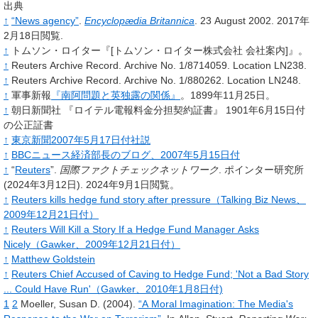
出典
↑
“News agency”
.
Encyclopædia Britannica
. 23 August 2002
. 2017年
2月18日閲覧
.
↑
トムソン・ロイター『[トムソン・ロイター株式会社 会社案内]』。
↑
Reuters Archive Record. Archive No. 1/8714059. Location LN238.
↑
Reuters Archive Record. Archive No. 1/880262. Location LN248.
↑
軍事新報
『南阿問題と英独露の関係』
。1899年11月25日。
↑
朝日新聞社 『ロイテル電報料金分担契約証書』 1901年6月15日付
の公正証書
↑
東京新聞2007年5月17日付社説
↑
BBCニュース経済部長のブログ、2007年5月15日付
↑
“
Reuters
”.
国際ファクトチェックネットワーク
.
ポインター研究所
(2024年3月12日).
2024年9月1日閲覧。
↑
Reuters kills hedge fund story after pressure（Talking Biz News、
2009年12月21日付）
↑
Reuters Will Kill a Story If a Hedge Fund Manager Asks
Nicely（Gawker、2009年12月21日付）
↑
Matthew Goldstein
↑
Reuters Chief Accused of Caving to Hedge Fund; 'Not a Bad Story
... Could Have Run'（Gawker、2010年1月8日付)
1
2
Moeller,
Susan D.
(2004).
“A Moral Imagination: The Media's