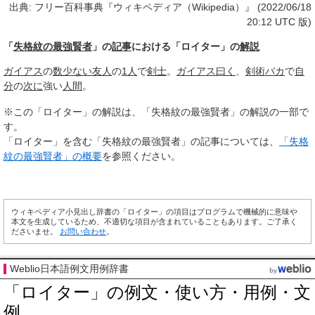
出典: フリー百科事典『ウィキペディア（Wikipedia）』 (2022/06/18
20:12 UTC 版)
「
失格紋の最強賢者
」の
記事
における「ロイター」の
解説
ガイアス
の
数少ない
友人
の
1人
で
剣士
。
ガイアス
曰く
、
剣術
バカ
で
自
分
の
次に
強い
人間
。
※この「ロイター」の解説は、「失格紋の最強賢者」の解説の一部で
す。
「ロイター」を含む「失格紋の最強賢者」の記事については、
「失格
紋の最強賢者」の概要
を参照ください。
ウィキペディア小見出し辞書の「ロイター」の項目はプログラムで機械的に意味や
本文を生成しているため、不適切な項目が含まれていることもあります。ご了承く
ださいませ。
お問い合わせ
。
Weblio日本語例文用例辞書
「ロイター」の例文・使い方・用例・文
例