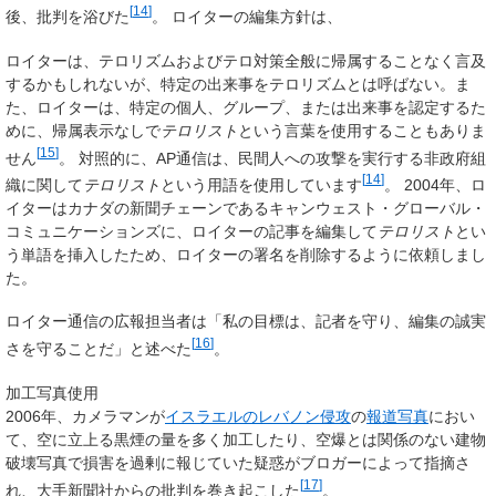
[
14
]
後、批判を浴びた
。 ロイターの編集方針は、
ロイターは、テロリズムおよびテロ対策全般に帰属することなく言及
するかもしれないが、特定の出来事をテロリズムとは呼ばない。ま
た、ロイターは、特定の個人、グループ、または出来事を認定するた
めに、帰属表示なしで
テロリスト
という言葉を使用することもありま
[
15
]
せん
。 対照的に、AP通信は、民間人への攻撃を実行する非政府組
[
14
]
織に関して
テロリスト
という用語を使用しています
。 2004年、ロ
イターはカナダの新聞チェーンであるキャンウェスト・グローバル・
コミュニケーションズに、ロイターの記事を編集して
テロリスト
とい
う単語を挿入したため、ロイターの署名を削除するように依頼しまし
た。
ロイター通信の広報担当者は「私の目標は、記者を守り、編集の誠実
[
16
]
さを守ることだ」と述べた
。
加工写真使用
2006年、カメラマンが
イスラエルのレバノン侵攻
の
報道写真
におい
て、空に立上る黒煙の量を多く加工したり、空爆とは関係のない建物
破壊写真で損害を過剰に報じていた疑惑がブロガーによって指摘さ
[
17
]
れ、大手新聞社からの批判を巻き起こした
。