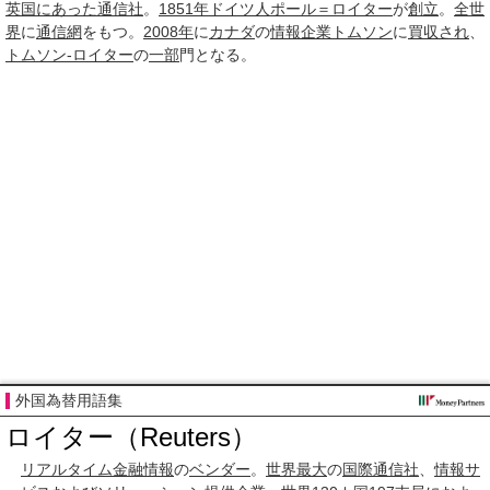
英国
にあった
通信社
。
1851年
ドイツ人
ポール＝ロイター
が
創立
。
全世
界
に
通信網
をもつ。
2008年
に
カナダ
の
情報企業
トムソン
に
買収され
、
トムソン‐ロイター
の
一部
門となる。
外国為替用語集
ロイター（Reuters）
リアルタイム
金融
情報
の
ベンダー
。
世界最大
の
国際通信社
、
情報サ