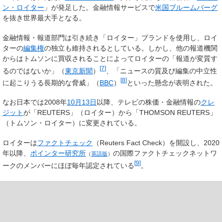
ン・ロイター
」が発足した。金融情報サービスで
米国
ブルームバーグ
を抜き世界最大手となる。
金融情報・報道部門は引き続き「ロイター」ブランドを使用し、ロイ
ターの
編集権
の独立も維持されるとしている。しかし、他の報道機関
からはトムソンに買収されることによってロイターの「報道が変質す
[
7
]
るのではないか」（
東京新聞
）
、「ニュースの質及び編集の中立性
[
8
]
に起こりうる長期的な脅威」（
BBC
）
といった懸念が表明された。
なお日本では2008年
10月13日
以降、テレビの株価・金融情報の
クレ
ジット
が「
REUTERS
」（ロイター）から「
THOMSON REUTERS
」
（トムソン・ロイター）に変更されている。
ロイターは
ファクトチェック
（Reuters Fact Check）を開設し、2020
年以降、
ポインター研究所
の国際ファクトチェックネットワ
（
英語版
）
[
9
]
ークのメンバーにほぼ毎年認定されている
。