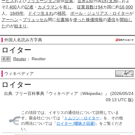
ービス
および
ソリューション
提供
企業
。
世界
130
カ国
197
支局
におよ
そ2,
400
人の
記者
・
カメラマン
を
有し
、
従業員数
は
94
カ国に約
16
,
000
人。
1849年
、
ドイツ
生まれ
の
移民
、
ポール・ジュリアス・ロイター
が
アーヘン
～
ブリュッセル
間に
伝書鳩
を
使った
株価
情報
の
通信
を
開始し
た
のが
始まり
。
外国人名読み方字典
ロイター
Reuter
； Reutter
名前
ウィキペディア
ロイター
出典: フリー百科事典『ウィキペディア（Wikipedia）』 (2026/05/24
09:13 UTC 版)
この項目では、イギリスの通信社について説明していま
す。親会社については「
トムソン・ロイター
」を、その他
の用法については「
ロイター (曖昧さ回避)
」をご覧くださ
い。