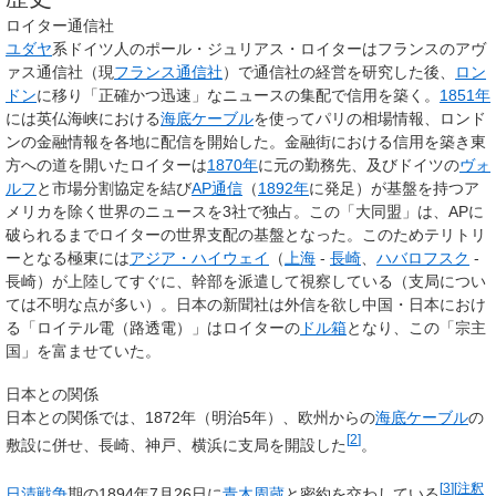
ロイター通信社
ユダヤ
系ドイツ人のポール・ジュリアス・ロイターはフランスのアヴ
ァス通信社（現
フランス通信社
）で通信社の経営を研究した後、
ロン
ドン
に移り「正確かつ迅速」なニュースの集配で信用を築く。
1851年
には英仏海峡における
海底ケーブル
を使ってパリの相場情報、ロンド
ンの金融情報を各地に配信を開始した。金融街における信用を築き東
方への道を開いたロイターは
1870年
に元の勤務先、及びドイツの
ヴォ
ルフ
と市場分割協定を結び
AP通信
（
1892年
に発足）が基盤を持つア
メリカを除く世界のニュースを3社で独占。この「大同盟」は、APに
破られるまでロイターの世界支配の基盤となった。このためテリトリ
ーとなる極東には
アジア・ハイウェイ
（
上海
-
長崎
、
ハバロフスク
-
長崎）が上陸してすぐに、幹部を派遣して視察している（支局につい
ては不明な点が多い）。日本の新聞社は外信を欲し中国・日本におけ
る「ロイテル電（路透電）」はロイターの
ドル箱
となり、この「宗主
国」を富ませていた。
日本との関係
日本との関係では、1872年（明治5年）、欧州からの
海底ケーブル
の
[
2
]
敷設に併せ、長崎、神戸、横浜に支局を開設した
。
[
3
]
[
注釈
日清戦争
期の1894年7月26日に
青木周蔵
と密約を交わしている