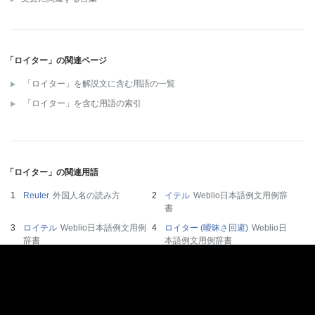
「ロイター」の関連ページ
「ロイター」を解説文に含む用語の一覧
「ロイター」を含む用語の索引
「ロイター」の関連用語
Reuter
外国人名の読み方
イテル
Weblio日本語例文用例辞
書
ロイテル
Weblio日本語例文用例
ロイター (曖昧さ回避)
Weblio日
辞書
本語例文用例辞書
ロイター指数
Weblio日本語例文
特電
Weblio日本語例文用例辞書
用例辞書
対潜哨戒機などにおけるロイタ
ー
ウィキペディア小見出し辞書