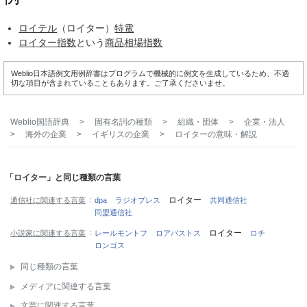
ロイテル
（ロイター）
特電
ロイター指数
という
商品
相場
指数
Weblio日本語例文用例辞書はプログラムで機械的に例文を生成しているため、不適
切な項目が含まれていることもあります。ご了承くださいませ。
Weblio国語辞典
>
固有名詞の種類
>
組織・団体
>
企業・法人
>
海外の企業
>
イギリスの企業
>
ロイター
の意味・解説
「ロイター」と同じ種類の言葉
ロイター
通信社に関連する言葉
dpa
ラジオプレス
共同通信社
同盟通信社
ロイター
小説家に関連する言葉
レールモントフ
ロアバストス
ロチ
ロンゴス
同じ種類の言葉
メディアに関連する言葉
文芸に関連する言葉