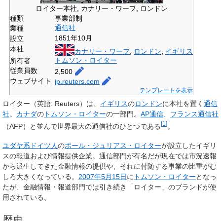
ロイター本社, カナリー・ワーフ, ロンドン
事業部制
種類
通信社
業種
1851年10月
設立
本社
カナリー・ワーフ
,
ロンドン
,
イギリス
トムソン・ロイター
所有者
従業員数
2,500
ウェブサイト
jp
.reuters
.com
テンプレートを表示
ロイター
（
英語
:
Reuters
）は、
イギリス
の
ロンドン
に本社を置く
通信
社
。
カナダ
の
トムソン・ロイター
の一部門。
AP通信
、
フランス通信社
[
1
]
（AFP）と並んで世界最大の通信社のひとつである
。
ユダヤ系ドイツ人
の
ポール・ジュリアス・ロイター
が設立したイギリ
スの報道および情報提供企業。通信部門が有名だが現在では市況速報
から派生してきた金融情報の提供や、それに付随する事業の比重がむ
しろ大きくなっている。
2007年
5月15日
に
トムソン・ロイター
となっ
たが、金融情報・報道部門では引き続き「ロイター」のブランドが使
用されている。
歴史