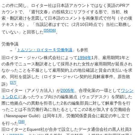
この件に関し、ロイター社は日本語アカウントではなく英語のPRア
カウントで、『週刊文春』の投稿文にリプライする形で、当初、検
索・翻訳避けを意図して日本語のコメントを画像形式で付与（その後
テキスト化）。「当該記者はすでに（2月10日時点で）当社に勤務し
[
35
]
[
36
]
ていない」と回答した
。
労働争議
→「
トムソン・ロイター §
労働争議
」も参照
旧ロイター・ジャパン株式会社によって
1994年
1月、雇用期間1年と
の条件でニュース翻訳者として採用された女性が雇用期間が延長され
なかったことを不服として雇用契約上の地位確認と賃金の支払いを求
め、同社を提訴した（ロイター･ジャパン契約社員解雇事件。原告敗
[
37
]
訴）
。
旧ロイター（アメリカ法人）が
2005年
、合理化策の一環として
ワシン
トンD.C.
にあったウェブ向けの編集拠点（ウェブデスク）を閉鎖した
際に他拠点への異動を拒否した2名の編集部員に対して解雇予告を行
ったことは不当労働行為に当たるとしてこの2名が加入する労働組合
（Newspaper Guild）は同年1月、労働関係委員会に裁定の申し立て
[
38
]
を行った
。
旧ロイターとEquent社が合弁で設立したデータ通信会社の黒人社員3