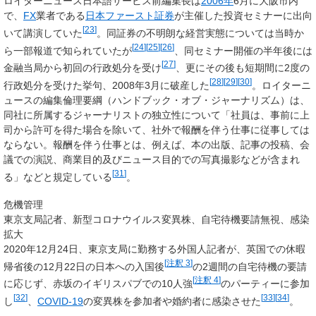
ロイターニュース日本語サービス前編集長は
2006年
6月に大阪市内
で、
FX
業者である
日本ファースト証券
が主催した投資セミナーに出向
[
23
]
いて講演していた
。同証券の不明朗な経営実態については当時か
[
24
]
[
25
]
[
26
]
ら一部報道で知られていたが
、同セミナー開催の半年後には
[
27
]
金融当局から初回の行政処分を受け
、更にその後も短期間に2度の
[
28
]
[
29
]
[
30
]
行政処分を受けた挙句、2008年3月に破産した
。ロイターニ
ュースの編集倫理要綱（ハンドブック・オブ・ジャーナリズム）は、
同社に所属するジャーナリストの独立性について「社員は、事前に上
司から許可を得た場合を除いて、社外で報酬を伴う仕事に従事しては
ならない。報酬を伴う仕事とは、例えば、本の出版、記事の投稿、会
議での演説、商業目的及びニュース目的での写真撮影などが含まれ
[
31
]
る」などと規定している
。
危機管理
東京支局記者、新型コロナウイルス変異株、自宅待機要請無視、感染
拡大
2020年12月24日、東京支局に勤務する外国人記者が、英国での休暇
[
注釈 3
]
帰省後の12月22日の日本への入国後
の2週間の自宅待機の要請
[
注釈 4
]
に応じず、赤坂のイギリスパブでの
10人強
のパーティーに参加
[
32
]
[
33
]
[
34
]
し
、
COVID-19
の変異株を参加者や婚約者に感染させた
。