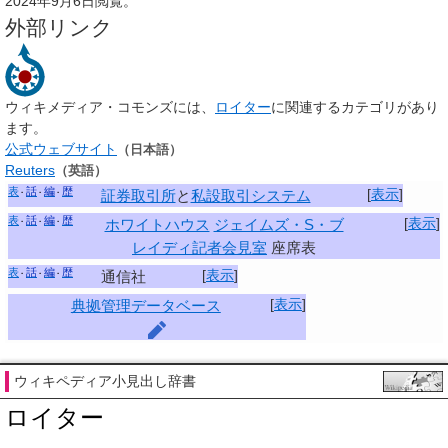
2024年9月6日閲覧。
外部リンク
ウィキメディア・コモンズには、
ロイター
に関連するカテゴリがあり
ます。
公式ウェブサイト
（日本語）
Reuters
（英語）
表
話
編
歴
[
表示
]
証券取引所
と
私設取引システム
表
話
編
歴
[
表示
]
ホワイトハウス
ジェイムズ・S・ブ
レイディ記者会見室
座席表
表
話
編
歴
[
表示
]
通信社
[
表示
]
典拠管理データベース
ウィキペディア小見出し辞書
ロイター