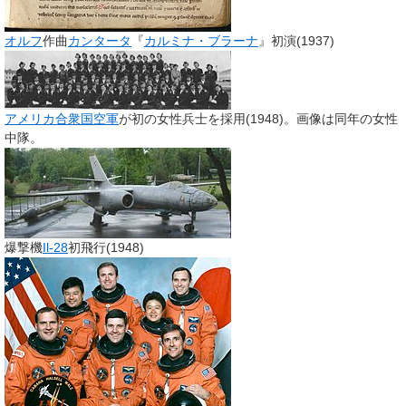
オルフ
作曲
カンタータ
『
カルミナ・ブラーナ
』初演(1937)
アメリカ合衆国空軍
が初の女性兵士を採用(1948)。画像は同年の女性
中隊。
爆撃機
Il-28
初飛行(1948)