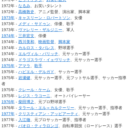
1972年 -
なるみ
、お笑いタレント
1972年 -
高橋敦史
、アニメ監督、演出家、脚本家
1973年
-
キャスリーン・ロバートソン
、女優
1973年 -
メディ・サドゥン
、俳優、歌手
1973年 -
ヴァレリー・ザルジニー
、軍人
1974年
-
三井宏文
、俳優
1974年 -
西川美和
、
映画監督
、
脚本家
1974年 -
カルロス・タバレス
、野球選手
1974年 -
エルヴィル・バリッチ
、元サッカー選手
1974年 -
ドラゴスラヴ・イェヴリッチ
、元サッカー選手
1975年
-
アマラ
、
歌手
1975年 -
ハビエル・デルガド
、サッカー選手
1975年 -
岩瀬健
、元サッカー選手、元フットサル選手、サッカー指導
者
1975年 -
クレール・ケーム
、女優、歌手
1975年 -
レジス・ラコーニ
、オートバイレーサー
1976年
-
柴田博之
、元プロ野球選手
1976年 -
タラール・エル＝カルクーリー
、元サッカー選手、指導者
1977年
-
クリスティアン・アッビアーティ
、元サッカー選手
1977年 -
入江徹
、元プロサッカー選手、指導者
1977年 -
パオロ・ティラロンゴ
、自転車競技（ロードレース）選手