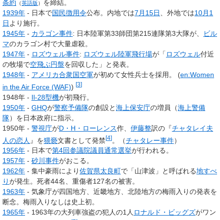
条約
を締結。
（
英語版
）
1939年
- 日本で
国民徴用令
公布。内地では
7月15日
、外地では
10月1
日
より施行。
1945年
-
カラゴン事件
: 日本陸軍第33師団第215連隊第3大隊が、
ビル
マ
のカラゴン村で大量虐殺。
1947年
-
ロズウェル事件
:
ロズウェル陸軍飛行場
が「
ロズウェル
付近
の牧場で
空飛ぶ円盤
を回収した」と発表。
1948年
-
アメリカ合衆国空軍
が初めて女性兵士を採用。 (
en:Women
[
3
]
in the Air Force (WAF)
)
1948年 -
Il-28型機
が初飛行。
1950年
-
GHQ
が
警察予備隊
の創設と
海上保安庁
の増員（
海上警備
隊
）を日本政府に指示。
1950年 -
警視庁
が
D・H・ローレンス
作、
伊藤整
訳の『
チャタレイ夫
[
4
]
人の恋人
』を
猥褻
文書として発禁
。（
チャタレー事件
）
1956年
- 日本で
第4回参議院議員通常選挙
が行われる。
1957年
-
砂川事件
がおこる。
1962年
- 集中豪雨により
佐賀県
太良町
で「山津波」と呼ばれる
地すべ
り
が発生。死者44名、重傷者127名の被害。
1963年
- 気象庁が四国地方、近畿地方、北陸地方の梅雨入りの発表を
断念。梅雨入りなしは史上初。
1965年
- 1963年の大列車強盗の犯人の1人
ロナルド・ビッグズ
がワン