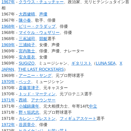
1967年
-
クラウス・チュッチャー
、政治家、元リヒテンシュタイン首
相
1967年 -
大西健晴
、
声優
1967年 -
陳小春
、歌手、俳優
1968年
-
ビリー・クラダップ
、俳優
1968年 -
マイケル・ウェザリー
、俳優
1968年 -
三嶌誠司
、
競艇
選手
1969年
-
三浦純子
、女優、声優
1969年 -
宮内敦士
、俳優、声優、ナレーター
1969年 -
安永亜衣
、女優
1969年 -
SUGIZO
、ミュージシャン、
ギタリスト
（
LUNA SEA
、
X
JAPAN
、
THE LAST ROCKSTARS
）
1969年 -
アーニー・ヤング
、元プロ野球選手
1970年
-
ベック
、ミュージシャン
1970年 -
斎藤英津子
、元キャスター
1970年 -
トッド・マーティン
、元プロテニス選手
1971年
-
西靖
、
アナウンサー
1971年 -
小城錦康年
、元大相撲力士、年寄14代
中立
1971年 -
野々垣武志
、元プロ野球選手
1971年 -
カレン・プレストン
、
フィギュアスケート
選手
1972年
-
谷原章介
、俳優
1972年 -
ヒライケンジ
、
お笑い芸人