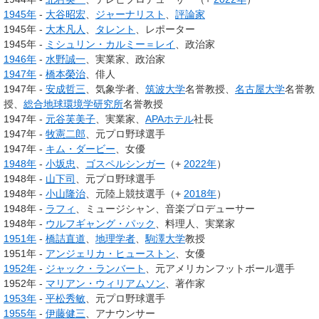
1945年
-
大谷昭宏
、
ジャーナリスト
、
評論家
1945年 -
大木凡人
、
タレント
、レポーター
1945年 -
ミシュリン・カルミー＝レイ
、政治家
1946年
-
水野誠一
、実業家、政治家
1947年
-
橋本榮治
、俳人
1947年 -
安成哲三
、気象学者、
筑波大学
名誉教授、
名古屋大学
名誉教
授、
総合地球環境学研究所
名誉教授
1947年 -
元谷芙美子
、実業家、
APAホテル
社長
1947年 -
牧憲二郎
、元プロ野球選手
1947年 -
キム・ダービー
、女優
1948年
-
小坂忠
、
ゴスペルシンガー
（+
2022年
）
1948年 -
山下司
、元プロ野球選手
1948年 -
小山隆治
、元陸上競技選手（+
2018年
）
1948年 -
ラフィ
、ミュージシャン、音楽プロデューサー
1948年 -
ウルフギャング・パック
、料理人、実業家
1951年
-
橋詰直道
、
地理学者
、
駒澤大学
教授
1951年 -
アンジェリカ・ヒューストン
、女優
1952年
-
ジャック・ランバート
、元アメリカンフットボール選手
1952年 -
マリアン・ウィリアムソン
、著作家
1953年
-
平松秀敏
、元プロ野球選手
1955年
-
伊藤健三
、アナウンサー