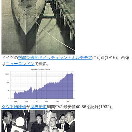
ドイツの
封鎖突破船
ドイッチュラント
ボルチモア
に到達(1916)。画像
は
ニューロンドン
で撮影。
ダウ平均株価
が
世界恐慌
期間中の最安値40.56を記録(1932)。