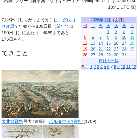
出典: フリー百科事典『ウィキペディア（Wikipedia）』 (2026/07/30
13:41 UTC 版)
7月8日
（しちがつようか）は、
グレゴ
2026年
7月
（
文月
）
日
月
火
水
木
金
土
リオ暦
で年始から189日目（
閏年
では
1
2
3
4
190日目）にあたり、年末まであと
5
6
7
8
9
10
11
176日ある。
12
13
14
15
16
17
18
19
20
21
22
23
24
25
できごと
26
27
28
29
30
31
日付の一覧
各月
1
2
3
4
5
6
7
8
9
10
11
12
大北方戦争
最大の戦闘、
ポルタヴァの戦い
(1709)