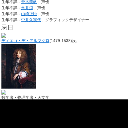
生年不詳 -
斉木美帆
、声優
生年不詳 -
永井涼
、声優
生年不詳 -
山橋正臣
、声優
生年不詳 -
中井久実代
、グラフィックデザイナー
忌日
ディエゴ・デ・アルマグロ
(1479-1538)没。
数学者・物理学者・天文学
者、
クリスティアーン・ホ
イヘンス
(1629-1695)没。
右画像は
ホイヘンスの原理
による波の
屈折
の説明