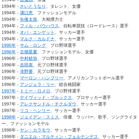
1994年 -
さいとうなり
、タレント、女優
1994年 -
溝口恵
、ファッションモデル
1994年 -
矢後太規
、大相撲力士
1994年 -
フィル・バウハウス
、自転車競技（ロードレース）選手
1994年 -
オパ・エンゲット
、サッカー選手
1994年 -
マルク・カルドナ
、サッカー選手
1995年
-
サム・ロング
、プロ野球選手
1996年
-
古畑星夏
、ファッションモデル、女優
1996年 -
中村稔弥
、プロ野球選手
1996年 -
吉田嵩
、元プロ野球選手
1996年 -
滝野要
、元プロ野球選手
1996年 -
マーロン・ハンフリー
、アメリカンフットボール選手
1996年 -
アンジェラ・リー
、総合格闘家
1997年
-
トミー・ロメロ
、プロ野球選手
1997年 -
デイヴィッド・ブルックス
、プロサッカー選手
1997年 -
アレクサンドル・チクルダウ
、サッカー選手
1997年 -
リコ・ヘンリー
、サッカー選手
1998年
-
ジェイデン・スミス
、俳優、ラッパー、歌手、ソングライタ
ー、ファッションモデル
1998年 -
ヤン・カラモウ
、サッカー選手
1998年 -
ダニエル・マルティン・フェルナンデス
、サッカー選手