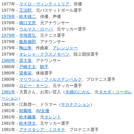
1977年 -
マイロ・ヴィンティミリア
、俳優
1977年 -
王治郅
、元バスケットボール選手
1978年
-
鈴木雄二
、俳優、声優
1978年 -
橋口文恵
、元アナウンサー
1978年 -
ウルマス・ローバ
、元サッカー選手
1979年
-
寺地貴弘
、元テニス選手
1979年 -
飯島徹郎
、アナウンサー
1979年 -
陶山隼
、作曲家、
アレンジャー
1979年 -
オレシャ・クラスノモベツ
、陸上競技選手
1980年
-
原大策
、アナウンサー
1980年 -
戸崎圭太
、
騎手
1980年 -
梁泰栄
、体操選手
1980年 -
マリウシュ・フィルステンベルク
、プロテニス選手
1980年 -
ロビー・キーン
、元サッカー選手
1981年
- 大貫さん、お笑い芸人（
夫婦のじかん
、元
タカダ・コーポレ
ーション
）
1981年 - 江島啓一、ドラマー（
サカナクション
）
1981年 -
朝霧唯
、
AV女優
1981年 -
鈴木繭菓
、元
タレント
1981年 -
鈴木啓太
、元サッカー選手
1981年 -
アナスタシア・ミスキナ
、プロテニス選手