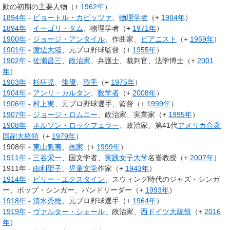
動の初期の主要人物（+
1962年
）
1894年
-
ピョートル・カピッツァ
、
物理学者
（+
1984年
）
1894年
-
イーゴリ・タム
、物理学者（+
1971年
）
1900年
-
ジョージ・アンタイル
、作曲家、
ピアニスト
（+
1959年
）
1901年
-
渡辺大陸
、元プロ野球監督（+
1955年
）
1902年
-
佐瀬昌三
、
政治家
、弁護士、裁判官、法学博士（+
2001
年
）
1903年
-
杉狂児
、
俳優
、
歌手
（+
1975年
）
1904年
-
アンリ・カルタン
、
数学者
（+
2008年
）
1906年
-
村上実
、元プロ野球選手、監督（+
1999年
）
1907年
-
ジョージ・ロムニー
、政治家、実業家（+
1995年
）
1908年
-
ネルソン・ロックフェラー
、政治家、第41代
アメリカ合衆
国副大統領
（+
1979年
）
1908年 -
東山魁夷
、
画家
（+
1999年
）
1911年
-
三谷栄一
、国文学者、
実践女子大学
名誉教授（+
2007年
）
1911年 -
由利聖子
、
児童文学
作家（+
1943年
）
1914年
-
ビリー・エクスタイン
、スウィング時代のジャズ・シンガ
ー、ポップ・シンガー、バンドリーダー（+
1993年
）
1918年
-
清水秀雄
、元プロ野球選手（+
1964年
）
1919年
-
ヴァルター・シェール
、政治家、
西ドイツ大統領
（+
2016
年
）