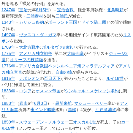
外を巡る「裸足の行列」を始める。
1247年
（
宝治
元年
6月5日
） -
宝治合戦
。鎌倉幕府執権・
北条時頼
が
幕府評定衆・
三浦泰村
を討ち
三浦氏
が滅亡。
1343年
-
カリシュ条約
が
ポーランド王国
と
ドイツ騎士団
との間で締結
される。
1497年
-
ヴァスコ・ダ・ガマ
率いる船団がインド航路開拓のため
リス
ボン
を出港。
1709年
-
大北方戦争
:
ポルタヴァの戦い
が行われる。
1775年
-
アメリカ独立戦争
: 第二次
大陸会議
がイギリス王
ジョージ3
世
に
オリーブの枝請願
を送る。
1776年
-
アメリカ合衆国
ペンシルベニア州
フィラデルフィア
で
アメリ
カ独立宣言
の朗読が行われ、
自由の鐘
が鳴らされる。
1815年
-
ナポレオン
の
百日天下
が終わったことにより、
ルイ18世
が
パリに帰還して国王に復位。
1833年
-
ロシア
と
オスマン帝国
が
ウンキャル・スケレッシ条約
に調
印。
1853年
（
嘉永
6年
6月3日
） -
黒船来航
:
マシュー・ペリー
率いる
アメ
リカ海軍
所属の
東インド艦隊
艦船（
黒船
）4隻が、
江戸湾
浦賀
湾に来
航。
1859年
-
スウェーデン＝ノルウェー
王
オスカル1世
が死去。子の
カー
ル15世
（ノルウェー王としてはカール4世）が即位。