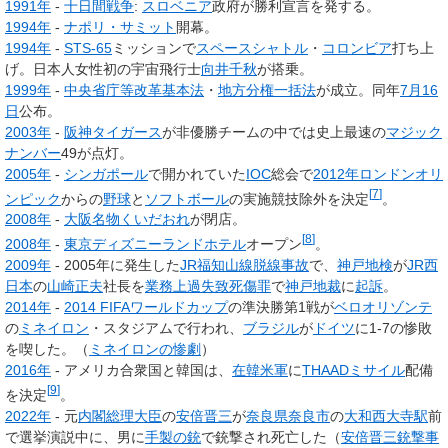
1991年
-
十日間戦争
:
スロベニア
政府が勝利宣言を発する。
1994年
-
ナポリ・サミット
開幕。
1994年
-
STS-65
ミッションで
スペースシャトル
・
コロンビア
打ち上
げ。日本人女性初の宇宙飛行士
向井千秋
が搭乗。
1999年
-
中央省庁等改革基本法
・
地方分権一括法
が成立。同年
7月16
日
公布。
2003年
-
阪神タイガース
が非優勝チームの中では史上最速の
マジック
ナンバー
49が点灯。
2005年
-
シンガポール
で開かれていた
IOC
総会で
2012年
ロンドンオリ
[
7
]
ンピック
からの
野球
と
ソフトボール
の実施競技除外を決定
。
2008年
-
大阪名物くいだおれ
が閉店。
[
8
]
2008年
-
東京ディズニーランドホテル
オープン
。
2009年
- 2005年に発生した
JR福知山線脱線事故
で、
神戸地検
が
JR西
日本
の
山崎正夫
社長を
業務上過失致死傷罪
で
神戸地裁
に
起訴
。
2014年
-
2014 FIFAワールドカップ
の準決勝第1戦が
ベロオリゾンテ
の
ミネイロン
・スタジアムで行われ、
ブラジル
が
ドイツ
に1-7の惨敗
を喫した。（
ミネイロンの惨劇
）
2016年
- アメリカ合衆国と韓国は、
在韓米軍
に
THAADミサイル
配備
[
9
]
を決定
。
2022年
- 元
内閣総理大臣
の
安倍晋三
が
奈良県
奈良市
の
大和西大寺駅
前
で選挙演説中に、男に
手製の銃
で銃撃され死亡した（
安倍晋三銃撃事