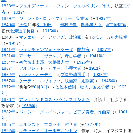
1838年
-
フェルディナント・フォン・ツェッペリン
、
軍人
、航空
工学
者
（+
1917年
）
1839年
-
ジョン・D・ロックフェラー
、
実業家
（+
1937年
）
1840年
（
天保
11年
6月10日
） -
岩村通俊
、
農商務大臣
、
宮中顧問官
、
初代
北海道庁長官
（+
1915年
）
1840年 -
マヌエル・デ・アリアガ
、
政治家
、初代
ポルトガル大統領
（+
1917年
）
1841年
-
ヴィンチェンツォ・ラグーザ
、
彫刻家
（+
1927年
）
1851年
-
アーサー・エヴァンズ
、
考古学者
（+
1941年
）
1854年
-
初代海山太郎
、
大相撲
力士
（+
1926年
）
1857年
-
アルフレッド・ビネー
、
心理学者
（+
1911年
）
1862年
-
ハンク・オーデイ
、元
プロ野球選手
（+
1935年
）
1867年
-
ケーテ・コルヴィッツ
、
版画家
、
彫刻家
（+
1945年
）
1872年
（明治5年
6月3日
） -
佐佐木信綱
、
歌人
、
国文学者
（+
1963
年
）
1876年
-
アレクサンドロス・パパナスタシオウ
、弁護士、社会学者、
政治家（+
1936年
）
1882年
-
パーシー・グレインジャー
、
ピアノ奏者
、
作曲家
（+
1961
年
）
1885年
-
エルンスト・ブロッホ
、
哲学者
（+
1977年
）
1892年
-
リチャード・オールディントン
、作家、詩人、イマジスト運