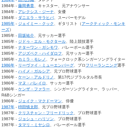
1984年 -
藤岡勇貴
、キャスター、元アナウンサー
1984年 -
アレクシス・ジーナ
、女優
1984年 -
ダニエラ・サラヒバ
、スーパーモデル
1985年
-
ジェイミー・クック
、ギタリスト（
アークティック・モンキ
ーズ
）
1985年 -
田坂祐介
、元サッカー選手
1985年 -
ジドゥ・エル・モクタール
、陸上競技選手
1985年 -
ナターワン・ガシモワ
、バレーボール選手
1985年 -
アジズベク・ハイダロフ
、元サッカー選手
1985年 -
カミラ・モレノ
、フォークロック系シンガーソングライター
1986年
-
リーヴァイ・ミューエンバーグ
、プロ
フリーランニング
選手
1986年 -
ハイメ・ガルシア
、元プロ野球選手
1986年 -
ケーン・アルドリノ
、第17代ジブラルタル市長
1986年 -
マヌ・バレイロ
、サッカー選手
1986年 -
ケンザ・ファラー
、シンガーソングライター、ラッパー、
R&Bシンガー
1986年 -
ジェイク・マクドーマン
、俳優
1987年
-
枡田慎太郎
、元プロ野球選手
1987年 -
クリスチャン・フリードリック
、プロ野球選手
1987年 -
ジョシュ・ハリソン
、プロ野球選手
1987年 -
タマリ・ミヤシロ
、バレーボール選手