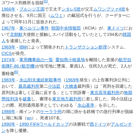
[
5
]
ズワース刑務所を脱獄
。
1966年
-
ブルンジ王国
で王太子
ンタレ5世
が父王
ムワンブツァ4世
を
廃位させる。9月に国王（
ムワミ
）の戴冠式を行うが、クーデターに
よって同年11月に追放された。
1967年
-
東ベルリン事件
:
韓国中央情報部
（KCIA）が、
東ドイツ
にお
いて
北朝鮮
大使館と接触しスパイ活動をしていたとして194名の
韓国
人
を逮捕したと発表。
1969年
-
IBM
によって開発された
トランザクション処理
システム、
CICS
が発売。
1974年
-
軍用機事故の一覧
:
愛知県
小牧基地
を離陸した直後の
航空自
衛隊
F-86 (航空機)
が住宅地に墜落。乗員1人、住民3人が死亡、2人が
[
6
]
重軽傷
。
1983年
-
永山則夫連続射殺事件
（
1969年
発生）の上告審判決公判に
おいて、
最高裁判所
第二
小法廷
（
大橋進
裁判長）は「死刑を回避した
原判決は著しく正義に反する」として控訴審・
東京高等裁判所
の
無期
懲役
判決
を
破棄
し、審理を
東京地方裁判所
に差し戻した。同小法廷は
この際、死刑適用基準としていわゆる「
永山基準
」を示した。
1988年
- 南インドの
ケーララ州
の湖に掛かる鉄橋での急行列車が脱線
し湖に転落（
en
）。死者107名。
1990年
-
1990 FIFAワールドカップ
の決勝戦で
西ドイツ
が
アルゼンチ
ン
を降し優勝。