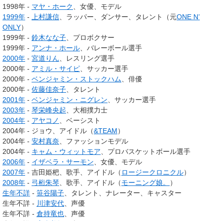
1998年 -
マヤ・ホーク
、女優、モデル
1999年
-
上村謙信
、ラッパー、ダンサー、タレント（元
ONE N’
ONLY
）
1999年 -
鈴木なな子
、プロボクサー
1999年 -
アンナ・ホール
、バレーボール選手
2000年
-
宮道りん
、レスリング選手
2000年 -
アミル・サイピ
、サッカー選手
2000年 -
ベンジャミン・ストックハム
、俳優
2000年 -
佐藤佳奈子
、タレント
2001年
-
ベンジャミン・ニグレン
、サッカー選手
2003年
-
琴栄峰央起
、大相撲力士
2004年
-
アヤコノ
、ベーシスト
2004年 - ジョウ、アイドル（
&TEAM
）
2004年 -
安村真奈
、ファッションモデル
2004年 -
キャム・ウィットモア
、プロバスケットボール選手
2006年
-
イザベラ・サーモン
、女優、モデル
2007年
- 吉田姫杷、歌手、アイドル（
ロージークロニクル
）
2008年
-
弓桁朱琴
、歌手、アイドル（
モーニング娘。
）
生年不詳
-
笹谷陽子
、タレント、ナレーター、キャスター
生年不詳 -
川津安代
、声優
生年不詳 -
倉持竜也
、声優