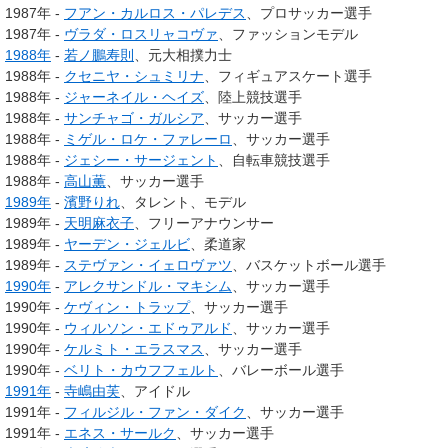
1987年 -
フアン・カルロス・パレデス
、プロサッカー選手
1987年 -
ヴラダ・ロスリャコヴァ
、ファッションモデル
1988年
-
若ノ鵬寿則
、元大相撲力士
1988年 -
クセニヤ・シュミリナ
、フィギュアスケート選手
1988年 -
ジャーネイル・ヘイズ
、陸上競技選手
1988年 -
サンチャゴ・ガルシア
、サッカー選手
1988年 -
ミゲル・ロケ・ファレーロ
、サッカー選手
1988年 -
ジェシー・サージェント
、自転車競技選手
1988年 -
高山薫
、サッカー選手
1989年
-
濱野りれ
、タレント、モデル
1989年 -
天明麻衣子
、フリーアナウンサー
1989年 -
ヤーデン・ジェルビ
、柔道家
1989年 -
ステヴァン・イェロヴァツ
、バスケットボール選手
1990年
-
アレクサンドル・マキシム
、サッカー選手
1990年 -
ケヴィン・トラップ
、サッカー選手
1990年 -
ウィルソン・エドゥアルド
、サッカー選手
1990年 -
ケルミト・エラスマス
、サッカー選手
1990年 -
ベリト・カウフフェルト
、バレーボール選手
1991年
-
寺嶋由芙
、アイドル
1991年 -
フィルジル・ファン・ダイク
、サッカー選手
1991年 -
エネス・サールク
、サッカー選手