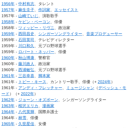
1956年
-
中村有志
、タレント
1957年
-
麻生圭子
、
作詞家
、
エッセイスト
1957年 -
山崎ていじ
、演歌歌手
1958年
-
ケビン・ベーコン
、俳優
1958年 -
ツィッピー・リヴニ
、政治家
1959年
-
西田昌史
、
シンガーソングライター
、
音楽プロデューサー
1959年 -
石田英司
、テレビディレクター
1959年 -
川口和久
、元プロ野球選手
1959年 -
ロバート・ネッパー
、俳優
1960年
-
秋山博康
、警察官
1960年 -
藤川政人
、政治家
1960年 -
西浦敏弘
、元プロ野球選手
1961年
-
三谷幸喜
、
脚本家
1961年 -
トビー・キース
、カントリー歌手、俳優（+
2024年
）
1961年 -
アンディ・フレッチャー
、
ミュージシャン
（
デペッシュ・モ
ード
）（+
2022年
）
1962年
-
ジョーン・オズボーン
、シンガーソングライター
1963年
-
桜沢エリカ
、
漫画家
1964年
-
八代英輝
、国際弁護士
1964年 -
林雪
、俳優
1965年
-
久世星佳
、女優