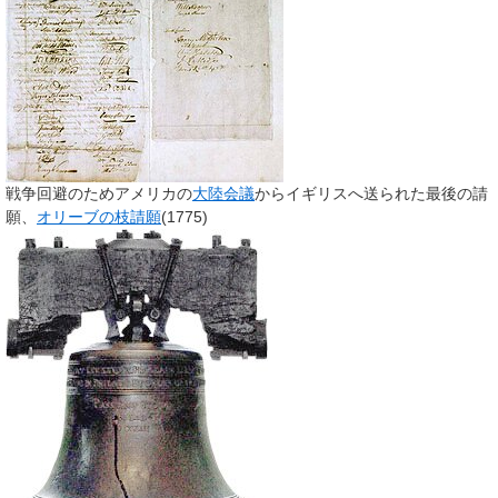
戦争回避のためアメリカの
大陸会議
からイギリスへ送られた最後の請
願、
オリーブの枝請願
(1775)