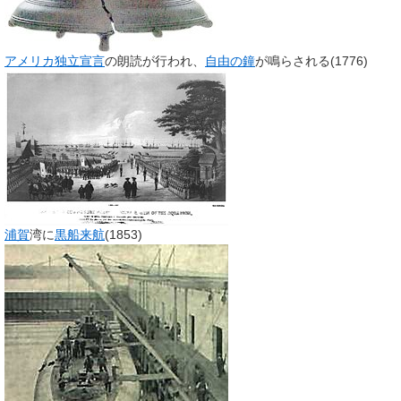
アメリカ独立宣言
の朗読が行われ、
自由の鐘
が鳴らされる(1776)
浦賀
湾に
黒船来航
(1853)