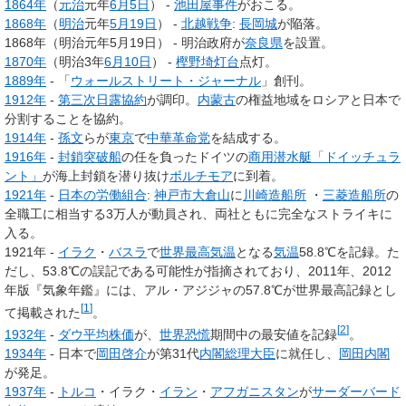
1864年
（
元治
元年
6月5日
） -
池田屋事件
がおこる。
1868年
（
明治
元年
5月19日
） -
北越戦争
:
長岡城
が陥落。
1868年（明治元年5月19日） - 明治政府が
奈良県
を設置。
1870年
（明治3年
6月10日
） -
樫野埼灯台
点灯。
1889年
- 「
ウォールストリート・ジャーナル
」創刊。
1912年
-
第三次日露協約
が調印。
内蒙古
の権益地域をロシアと日本で
分割することを協約。
1914年
-
孫文
らが
東京
で
中華革命党
を結成する。
1916年
-
封鎖突破船
の任を負ったドイツの
商用潜水艇「ドイッチュラ
ント」
が海上封鎖を潜り抜け
ボルチモア
に到着。
1921年
-
日本の労働組合
:
神戸市
大倉山
に
川崎造船所
・
三菱造船所
の
全職工に相当する3万人が動員され、両社ともに完全なストライキに
入る。
1921年 -
イラク
・
バスラ
で
世界最高気温
となる
気温
58.8℃を記録。た
だし、53.8℃の誤記である可能性が指摘されており、2011年、2012
年版『気象年鑑』には、アル・アジジャの57.8℃が世界最高記録とし
[
1
]
て掲載された
。
[
2
]
1932年
-
ダウ平均株価
が、
世界恐慌
期間中の最安値を記録
。
1934年
- 日本で
岡田啓介
が第31代
内閣総理大臣
に就任し、
岡田内閣
が発足。
1937年
-
トルコ
・イラク・
イラン
・
アフガニスタン
が
サーダーバード