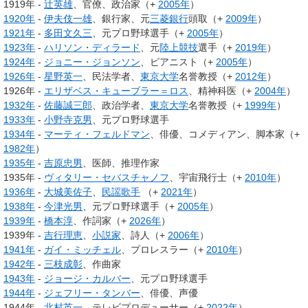
1919年 -
辻英雄
、官僚、政治家（+
2005年
）
1920年
-
伊夫伎一雄
、銀行家、元
三菱銀行
頭取（+
2009年
）
1921年
-
多田文久三
、元プロ野球選手（+
2005年
）
1923年
-
ハリソン・ディラード
、元
陸上競技
選手（+
2019年
）
1924年
-
ジョニー・ジョンソン
、ピアニスト（+
2005年
）
1926年
-
星野英一
、民法学者、
東京大学
名誉教授（+
2012年
）
1926年 -
エリザベス・キューブラー＝ロス
、精神科医（+
2004年
）
1932年
-
佐藤誠三郎
、政治学者、
東京大学
名誉教授（+
1999年
）
1933年
-
小野寺克男
、元プロ野球選手
1934年
-
マーティ・フェルドマン
、俳優、コメディアン、脚本家（+
1982年
）
1935年
-
吉原忠男
、医師、推理作家
1935年 -
ヴィタリー・セバスチャノフ
、宇宙飛行士（+
2010年
）
1936年
-
大城美佐子
、
民謡
歌手
（+
2021年
）
1938年
-
今津光男
、元プロ野球選手（+
2005年
）
1939年
-
橋本淳
、作詞家（+
2026年
）
1939年 -
吉行理恵
、
小説家
、詩人（+
2006年
）
1941年
-
ガイ・ミッチェル
、プロレスラー（+
2010年
）
1942年
-
三枝成彰
、作曲家
1943年
-
ジョージ・カルバー
、元プロ野球選手
1944年
-
ジェフリー・タンバー
、俳優、声優
1944年 -
北村英一
、テレビプロデューサー（+
2022年
）