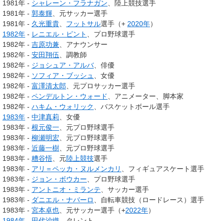
1981年 -
シャレーン・フラナガン
、陸上競技選手
1981年 -
郭泰輝
、元サッカー選手
1981年 -
久光重貴
、
フットサル
選手（+
2020年
）
1982年
-
レニエル・ピント
、プロ野球選手
1982年 -
吉原功兼
、アナウンサー
1982年 -
安田翔伍
、調教師
1982年 -
ジョシュア・アルバ
、俳優
1982年 -
ソフィア・ブッシュ
、女優
1982年 -
富澤清太郎
、元プロサッカー選手
1982年 -
ペンデルトン・ウォード
、アニメーター、脚本家
1982年 -
ハキム・ウォリック
、バスケットボール選手
1983年
-
中津真莉
、女優
1983年 -
根元俊一
、元プロ野球選手
1983年 -
柳瀬明宏
、元プロ野球選手
1983年 -
近藤一樹
、元プロ野球選手
1983年 -
糟谷悟
、元
陸上競技
選手
1983年 -
アリ＝ペッカ・ヌルメンカリ
、フィギュアスケート選手
1983年 -
ジョン・ボウカー
、プロ野球選手
1983年 -
アントニオ・ミランテ
、サッカー選手
1983年 -
ダニエル・ナバーロ
、自転車競技（ロードレース）選手
1983年 -
宮本卓也
、元サッカー選手（+
2022年
）
1984年
-
田代沙織
、タレント