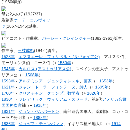
(1930年頃)
母と2人の子(1927/37)
彫刻家
ケーテ・コルヴィッ
ツ
(1867-1945)誕生。
ピアニスト・作曲家、
パーシー・グレインジャー
(1882-1961)誕生。
作曲家、
三枝成彰
(1942-)誕生。
1528年
-
エマヌエーレ・フィリベルト (サヴォイア公)
、アオスタ伯、
モーリエンヌ伯、ニース伯（+
1580年
）
1545年
-
カルロス (アストゥリアス公)
、スペインの王太子、アストゥ
リアス公（+
1568年
）
1593年
-
アルテミジア・ジェンティレスキ
、
画家
（+
1653年
）
1621年
-
ジャン・ド・ラ・フォンテーヌ
、
詩人
（+
1695年
）
1760年
-
クリスチャン・クランプ
、
数学者
（+
1826年
）
1830年
-
フレデリック・ウィリアム・スワード
、第6代
アメリカ合衆
国国務次官
補（+
1915年
）
1831年
-
ジョン・ペンバートン
、南部連合国軍人、薬剤師、コカ・コ
ーラの発明者（+
1888年
）
1836年
-
ジョゼフ・チェンバレン
、イギリス植民地大臣（+
1914
年
）