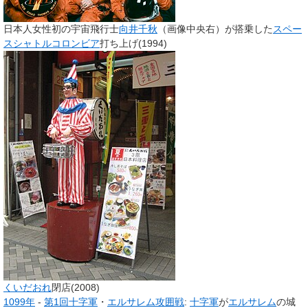
日本人女性初の宇宙飛行士
向井千秋
（画像中央右）が搭乗した
スペー
スシャトル
コロンビア
打ち上げ(1994)
くいだおれ
閉店(2008)
1099年
-
第1回十字軍
・
エルサレム攻囲戦
:
十字軍
が
エルサレム
の城