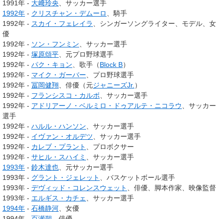
1991年 -
大﨑玲央
、サッカー選手
1992年
-
クリスチャン・デムーロ
、騎手
1992年 -
スカイ・フェレイラ
、シンガーソングライター、モデル、女
優
1992年 -
ソン・フンミン
、サッカー選手
1992年 -
塚原頌平
、元プロ野球選手
1992年 -
パク・キョン
、歌手（
Block B
）
1992年 -
マイク・ガーバー
、プロ野球選手
1992年 -
冨岡健翔
、俳優（元
ジャニーズJr.
）
1992年 -
フランシスコ・カルボ
、サッカー選手
1992年 -
アドリアーノ・ベルミロ・ドゥアルテ・ニコラウ
、サッカー
選手
1992年 -
ハルル・ハンソン
、サッカー選手
1992年 -
イヴァン・オルデツ
、サッカー選手
1992年 -
カレブ・プラント
、プロボクサー
1992年 -
サヒル・スハイミ
、サッカー選手
1993年
-
鈴木達也
、元サッカー選手
1993年 -
グラント・ジェレット
、バスケットボール選手
1993年 -
デヴィッド・コレンスウェット
、俳優、脚本作家、映像監督
1993年 -
エルギス・カチェ
、サッカー選手
1994年
-
石橋静河
、女優
1994年 -
百瀬朔
、俳優