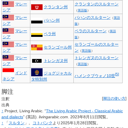
マレー
クランタンのスルターン
クランタン州
シア
（
英語版
）
マレー
パハンのスルターン
（
英語
パハン州
シア
版
）
マレー
ペラのスルターン
（
英語
ペラ州
シア
版
）
マレー
セランゴールのスルター
セランゴール州
シア
ン
（
英語版
）
マレー
トレンガヌのスルターン
トレンガヌ州
シア
（
英語版
）
インド
ジョグジャカル
[
5
]
ハメンクブウォノ10世
ネシア
タ特別州
脚注
注釈
[
脚注の使い方
]
出典
↑
Project, Living Arabic.
“
The Living Arabic Project - Classical Arabic
and dialects
”
(英語).
livingarabic.com
.
2023年8月11日閲覧。
↑
「
スルタン
」
。
コトバンク
より2025年1月28日閲覧
。