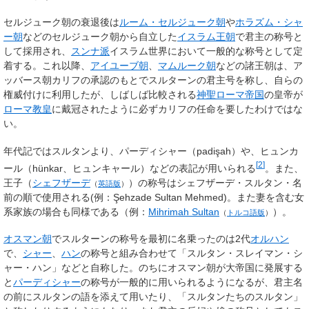
セルジューク朝の衰退後は
ルーム・セルジューク朝
や
ホラズム・シャ
ー朝
などのセルジューク朝から自立した
イスラム王朝
で君主の称号と
して採用され、
スンナ派
イスラム世界において一般的な称号として定
着する。これ以降、
アイユーブ朝
、
マムルーク朝
などの諸王朝は、ア
ッバース朝カリフの承認のもとでスルターンの君主号を称し、自らの
権威付けに利用したが、しばしば比較される
神聖ローマ帝国
の皇帝が
ローマ教皇
に戴冠されたように必ずカリフの任命を要したわけではな
い。
年代記ではスルタンより、パーディシャー（padişah）や、ヒュンカ
[
2
]
ール（hünkar、ヒュンキャール）などの表記が用いられる
。また、
王子（
シェフザーデ
）の称号はシェフザーデ・スルタン・名
（
英語版
）
前の順で使用される(例：Şehzade Sultan Mehmed)。また妻を含む女
系家族の場合も同様である（例：
Mihrimah Sultan
）。
（
トルコ語版
）
オスマン朝
でスルターンの称号を最初に名乗ったのは2代
オルハン
で、
シャー
、
ハン
の称号と組み合わせて「スルタン・スレイマン・シ
ャー・ハン」などと自称した。のちにオスマン朝が大帝国に発展する
と
パーディシャー
の称号が一般的に用いられるようになるが、君主名
の前にスルタンの語を添えて用いたり、「スルタンたちのスルタン」