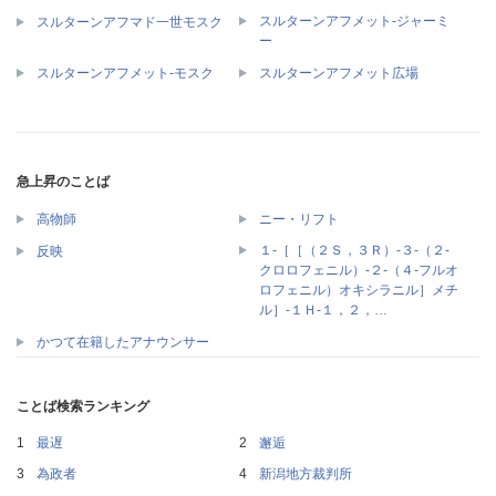
スルターンアフメット‐ジャーミ
スルターンアフマド一世モスク
ー
スルターンアフメット‐モスク
スルターンアフメット広場
急上昇のことば
高物師
ニー・リフト
１‐［［（２Ｓ，３Ｒ）‐３‐（２‐
反映
クロロフェニル）‐２‐（４‐フルオ
ロフェニル）オキシラニル］メチ
ル］‐１Ｈ‐１，２，…
かつて在籍したアナウンサー
ことば検索ランキング
最遅
邂逅
為政者
新潟地方裁判所