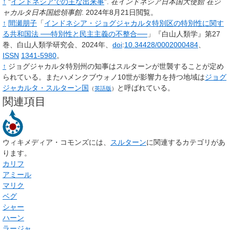
↑
“
インドネシアでの主な出来事
”.
在インドネシア日本国大使館 在ジ
ャカルタ日本国総領事館
.
2024年8月21日閲覧。
↑
間瀬朋子
「
インドネシア・ジョグジャカルタ特別区の特別性に関す
る共和国法 ──特別性と民主主義の不整合──
」『白山人類学』第27
巻、白山人類学研究会、2024年、
doi
:
10.34428/0002000484
、
ISSN
1341-5980
。
↑
ジョグジャカルタ特別州の知事はスルターンが世襲することが定め
られている。またハメンクブウォノ10世が影響力を持つ地域は
ジョグ
ジャカルタ・スルターン国
と呼ばれている。
（
英語版
）
関連項目
ウィキメディア・コモンズには、
スルターン
に関連するカテゴリがあ
ります。
カリフ
アミール
マリク
ベグ
シャー
ハーン
ラージャ