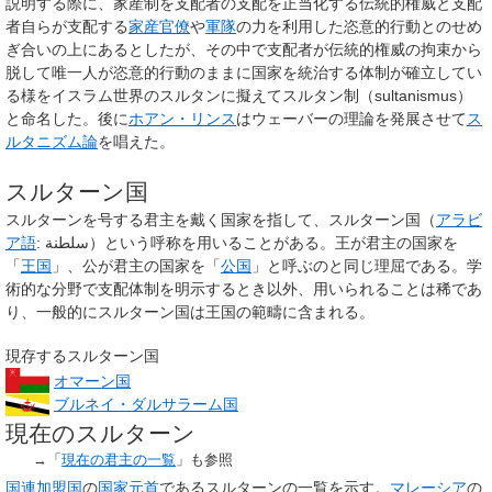
説明する際に、家産制を支配者の支配を正当化する伝統的権威と支配
者自らが支配する
家産官僚
や
軍隊
の力を利用した恣意的行動とのせめ
ぎ合いの上にあるとしたが、その中で支配者が伝統的権威の拘束から
脱して唯一人が恣意的行動のままに国家を統治する体制が確立してい
る様をイスラム世界のスルタンに擬えて
スルタン制
（sultanismus）
と命名した。後に
ホアン・リンス
はウェーバーの理論を発展させて
ス
ルタニズム論
を唱えた。
スルターン国
スルターンを号する君主を戴く国家を指して、
スルターン国
（
アラビ
ア語
:
سلطنة
）という呼称を用いることがある。王が君主の国家を
「
王国
」、公が君主の国家を「
公国
」と呼ぶのと同じ理屈である。学
術的な分野で支配体制を明示するとき以外、用いられることは稀であ
り、一般的にスルターン国は王国の範疇に含まれる。
現存するスルターン国
オマーン国
ブルネイ・ダルサラーム国
現在のスルターン
→「
現在の君主の一覧
」も参照
国連加盟国
の
国家元首
であるスルターンの一覧を示す。
マレーシア
の