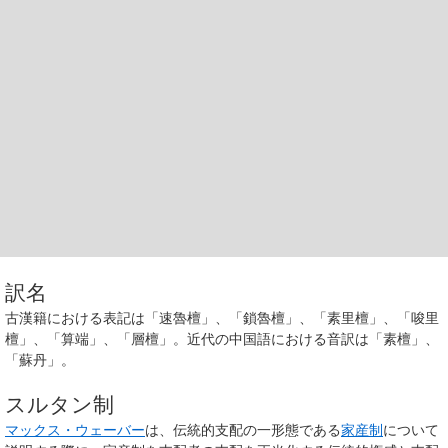
訳名
古漢籍における表記は「
速魯檀
」、「
鎖魯檀
」、「
素里檀
」、「
唆里
檀
」、「
算端
」、「
層檀
」。近代の中国語における音訳は「
素檀
」、
「
蘇丹
」。
スルタン制
マックス・ウェーバー
は、伝統的支配の一形態である
家産制
について