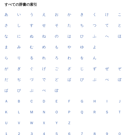
すべての辞書の索引
あ
い
う
え
お
か
き
く
け
こ
さ
し
す
せ
そ
た
ち
つ
て
と
な
に
ぬ
ね
の
は
ひ
ふ
へ
ほ
ま
み
む
め
も
や
ゆ
よ
ら
り
る
れ
ろ
わ
を
ん
が
ぎ
ぐ
げ
ご
ざ
じ
ず
ぜ
ぞ
だ
ぢ
づ
で
ど
ば
び
ぶ
べ
ぼ
ぱ
ぴ
ぷ
ぺ
ぽ
Ａ
Ｂ
Ｃ
Ｄ
Ｅ
Ｆ
Ｇ
Ｈ
Ｉ
Ｊ
Ｋ
Ｌ
Ｍ
Ｎ
Ｏ
Ｐ
Ｑ
Ｒ
Ｓ
Ｔ
Ｕ
Ｖ
Ｗ
Ｘ
Ｙ
Ｚ
１
２
３
４
５
６
７
８
９
０