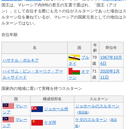
国王は、マレーシア内9州の君主の互選で選ばれ、「国王（アゴ
ン）」として在位する際にも元々の位がスルターンであった場合はス
ルターン位を兼ねているが、マレーシアの国家元首としての地位はス
ルターンではない。
在位年順
年
名
国
即位年
齢
ブル
79
1967年
10月
ハサナル・ボルキア
ネイ
歳
4日
ハイサム・ビン・ターリク・アー
71
2020年
1月
オマ
ル＝サイード
歳
11日
ーン
国家内の地域に置いて実権を持つスルターン
国
構成領邦名
スルターン
マレー
ジョホールのスルターン
ジョホール州
シア
（
英語版
）
マレー
ケダのスルターン
（
英語
ケダ州
シア
版
）