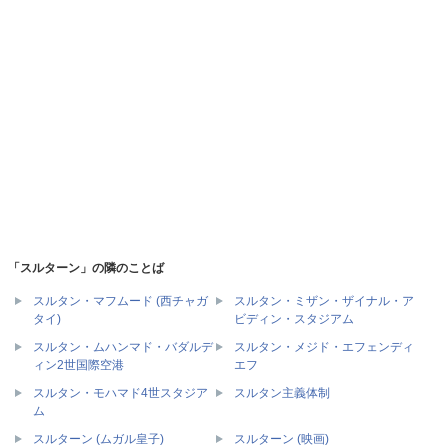
「スルターン」の隣のことば
スルタン・マフムード (西チャガ
スルタン・ミザン・ザイナル・ア
タイ)
ビディン・スタジアム
スルタン・ムハンマド・バダルデ
スルタン・メジド・エフェンディ
ィン2世国際空港
エフ
スルタン・モハマド4世スタジア
スルタン主義体制
ム
スルターン (ムガル皇子)
スルターン (映画)