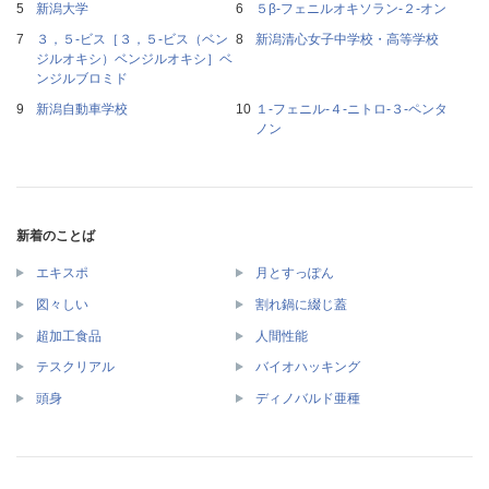
新潟大学
５β‐フェニルオキソラン‐２‐オン
３，５‐ビス［３，５‐ビス（ベン
新潟清心女子中学校・高等学校
ジルオキシ）ベンジルオキシ］ベ
ンジルブロミド
新潟自動車学校
１‐フェニル‐４‐ニトロ‐３‐ペンタ
ノン
新着のことば
エキスポ
月とすっぽん
図々しい
割れ鍋に綴じ蓋
超加工食品
人間性能
テスクリアル
バイオハッキング
頭身
ディノバルド亜種