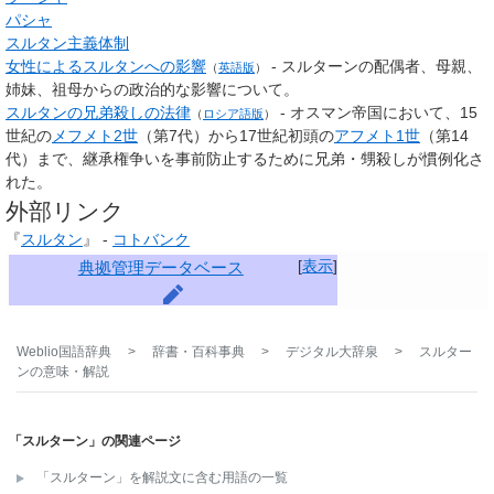
パシャ
スルタン主義体制
女性によるスルタンへの影響
‐ スルターンの配偶者、母親、
（
英語版
）
姉妹、祖母からの政治的な影響について。
スルタンの兄弟殺しの法律
- オスマン帝国において、15
（
ロシア語版
）
世紀の
メフメト2世
（第7代）から17世紀初頭の
アフメト1世
（第14
代）まで、継承権争いを事前防止するために兄弟・甥殺しが慣例化さ
れた。
外部リンク
『
スルタン
』 -
コトバンク
[
表示
]
典拠管理データベース
Weblio国語辞典
>
辞書・百科事典
>
デジタル大辞泉
>
スルター
ン
の意味・解説
「スルターン」の関連ページ
「スルターン」を解説文に含む用語の一覧