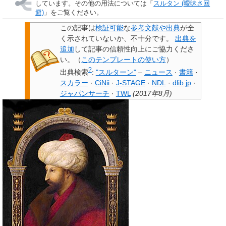
しています。その他の用法については「
スルタン (曖昧さ回
避)
」をご覧ください。
この記事は
検証可能
な
参考文献や出典
が全
く示されていないか、不十分です。
出典を
追加
して記事の信頼性向上にご協力くださ
い。
（
このテンプレートの使い方
）
?
出典検索
:
"スルターン"
–
ニュース
·
書籍
·
スカラー
·
CiNii
·
J-STAGE
·
NDL
·
dlib.jp
·
ジャパンサーチ
·
TWL
(
2017年8月
)