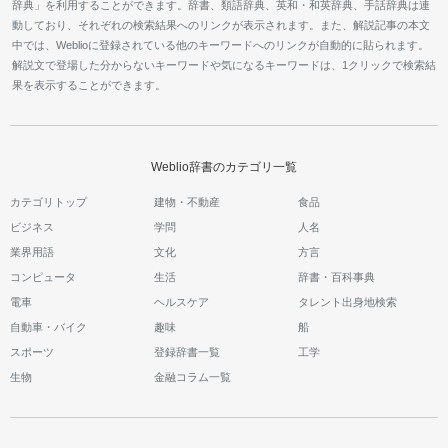
辞典」を利用することができます。辞書、類語辞典、英和・和英辞典、手話辞典は連
動しており、それぞれの検索結果へのリンクが表示されます。また、解説記事の本文
中では、Weblioに登録されている他のキーワードへのリンクが自動的に貼られます。
解説文で登場した分からないキーワードや気になるキーワードは、1クリックで検索結
果を表示することができます。
Weblio辞書のカテゴリ一覧
カテゴリトップ
建物・不動産
食品
ビジネス
学問
人名
業界用語
文化
方言
コンピュータ
生活
辞書・百科事典
電車
ヘルスケア
タレント出身地検索
自動車・バイク
趣味
船
スポーツ
登録辞書一覧
工学
生物
金融コラム一覧