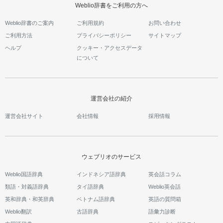
Weblio辞書をご利用の方へ
Weblio辞書のご案内
ご利用規約
お問い合わせ
ご利用方法
プライバシーポリシー
サイトマップ
ヘルプ
クッキー・アクセスデータ
について
運営会社の紹介
運営会社サイト
会社情報
採用情報
ウェブリオのサービス
Weblio国語辞典
インドネシア語辞典
英会話コラム
類語・対義語辞典
タイ語辞典
Weblio英会話
英和辞典・和英辞典
ベトナム語辞典
英語の質問箱
Weblio翻訳
古語辞典
語彙力診断