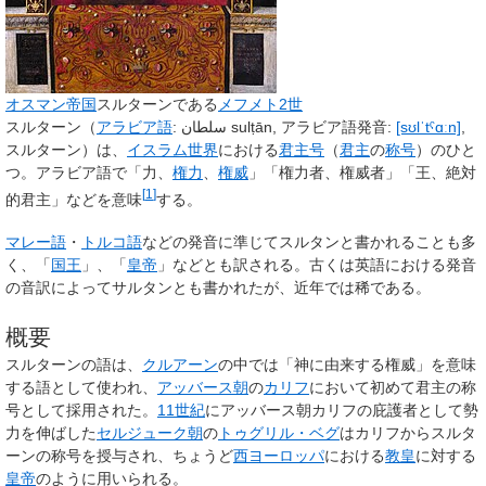
オスマン帝国
スルターン
である
メフメト2世
スルターン
（
アラビア語
:
سلطان
sulṭān
,
アラビア語発音:
[sʊlˈtˤɑːn]
,
スルターン）は、
イスラム世界
における
君主号
（
君主
の
称号
）のひと
つ。アラビア語で「力、
権力
、
権威
」「権力者、権威者」「王、絶対
[
1
]
的君主」などを意味
する。
マレー語
・
トルコ語
などの発音に準じて
スルタン
と書かれることも多
く、「
国王
」、「
皇帝
」などとも訳される。古くは英語における発音
の音訳によってサルタンとも書かれたが、近年では稀である。
概要
スルターンの語は、
クルアーン
の中では「神に由来する権威」を意味
する語として使われ、
アッバース朝
の
カリフ
において初めて君主の称
号として採用された。
11世紀
にアッバース朝カリフの庇護者として勢
力を伸ばした
セルジューク朝
の
トゥグリル・ベグ
はカリフからスルタ
ーンの称号を授与され、ちょうど
西ヨーロッパ
における
教皇
に対する
皇帝
のように用いられる。