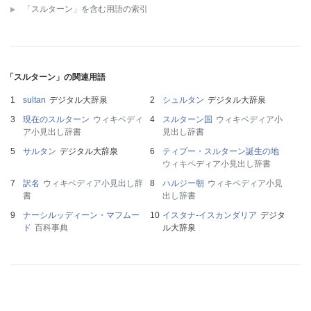
「スルターン」を含む用語の索引
「スルターン」の関連用語
sultan
デジタル大辞泉
シュルタン
デジタル大辞泉
現在のスルターン
ウィキペディ
スルターン国
ウィキペディア小
ア小見出し辞書
見出し辞書
サルタン
デジタル大辞泉
ティプー・スルターン誕生の地
ウィキペディア小見出し辞書
訳名
ウィキペディア小見出し辞
ハルジー朝
ウィキペディア小見
書
出し辞書
ナーシルッディーン・マフムー
イスタナ‐イスカンダリア
デジタ
ド
百科事典
ル大辞泉