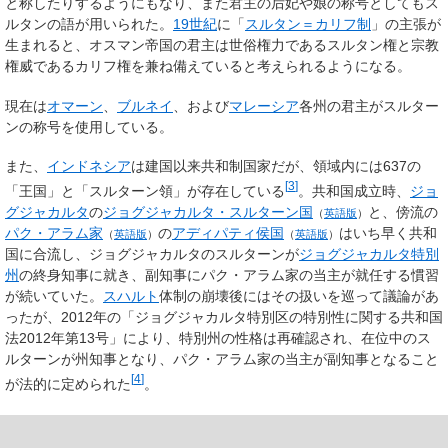
と称したりするようにもなり、また君主の后妃や娘の称号としてもス
ルタンの語が用いられた。
19世紀
に「
スルタン＝カリフ制
」の主張が
生まれると、オスマン帝国の君主は世俗権力であるスルタン権と宗教
権威であるカリフ権を兼ね備えていると考えられるようになる。
現在は
オマーン
、
ブルネイ
、および
マレーシア
各州の君主がスルター
ンの称号を使用している。
また、
インドネシア
は建国以来共和制国家だが、領域内には637の
[
3
]
「王国」と「スルターン領」が存在している
。共和国成立時、
ジョ
グジャカルタ
の
ジョグジャカルタ・スルターン国
と、傍流の
（
英語版
）
パク・アラム家
の
アディパティ侯国
はいち早く共和
（
英語版
）
（
英語版
）
国に合流し、ジョグジャカルタのスルターンが
ジョグジャカルタ特別
州
の終身知事に就き、副知事にパク・アラム家の当主が就任する慣習
が続いていた。
スハルト
体制の崩壊後にはその扱いを巡って議論があ
ったが、2012年の「ジョグジャカルタ特別区の特別性に関する共和国
法2012年第13号」により、特別州の性格は再確認され、在位中のス
ルターンが州知事となり、パク・アラム家の当主が副知事となること
[
4
]
が法的に定められた
。