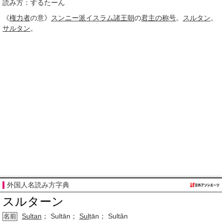
読み方：するたーん
《
権力者
の意》
スンニー派
イスラム諸王朝
の
君主の称号
。
スルタン
。
サルタン
。
外国人名読み方字典
スルターン
Sultan
； Sultān；
Sul
ṭān； Sultân
名前