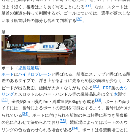
[
29
]
はより短く、後者はより長く写ることになる
。なお、スタートは
艇首の通過を持って判断するが、ゴールについては、選手が落水しな
[
30
]
い限り艇首以外の部分も含めて判断する
。
艇
ボート（
児島競艇場
）
ボート
は
ハイドロプレーン
と呼ばれる、船底にステップと呼ばれる段
差のあるタイプで、浮き上がるように走るため接水面積が少なく、ス
[
31
]
ピードが出る反面、旋回が大きくなりがちである
。
FRP
製の
カウ
リング
とスロットルレバー・ハンドル等の艤装品以外は全て
木
製で
[
32
]
[
33
]
、全長約3m・横約2m・総重量約68kgから成る
。ボートの両サ
イドには、番号によるボートの識別を可能とするよう、番号札がつけ
[
34
]
られている
。ボートに付けられる艇旗の色は枠番に基づき勝負服
[
35
]
の色に合わせて決められており
、競艇場によってはボートのカウ
[
34
]
リングの色も合わせられる場合がある
。ボートは各競艇場ごとに