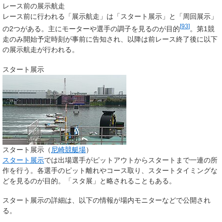
レース前の展示航走
レース前に行われる「展示航走」は「スタート展示」と「周回展示」
[
93
]
の2つがある。主にモーターや選手の調子を見るのが目的
。第1競
走のみ開始予定時刻が事前に告知され、以降は前レース終了後に以下
の展示航走が行われる。
スタート展示
スタート展示（
尼崎競艇場
）
スタート展示
では出場選手がピットアウトからスタートまで一連の所
作を行う。各選手のピット離れやコース取り、スタートタイミングな
どを見るのが目的。「スタ展」と略されることもある。
スタート展示の詳細は、以下の情報が場内モニターなどで公開され
る。