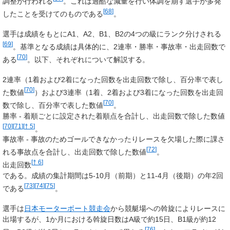
調整が行われる
。これは過酷な減量を行い体調を崩す選手が多発
[
68
]
したことを受けてのものである
。
選手は成績をもとにA1、A2、B1、B2の4つの級にランク分けされる
[
69
]
。基準となる成績は具体的に、2連率・勝率・事故率・出走回数で
[
70
]
ある
。以下、それぞれについて解説する。
2連率（1着および2着になった回数を出走回数で除し、百分率で表し
[
70
]
た数値
）および3連率（1着、2着および3着になった回数を出走回
[
70
]
数で除し、百分率で表した数値
。
勝率 - 着順ごとに設定された着順点を合計し、出走回数で除した数値
[
70
]
[
71
]
[
† 5
]
。
事故率 - 事故のためゴールできなかったりレースを欠場した際に課さ
[
72
]
れる事故点を合計し、出走回数で除した数値
。
[
† 6
]
出走回数
である。成績の集計期間は5-10月（前期）と11-4月（後期）の年2回
[
73
]
[
74
]
[
75
]
である
。
選手は
日本モーターボート競走会
から競艇場への斡旋によりレースに
出場するが、1か月における斡旋日数はA級で約15日、B1級が約12
[
76
]