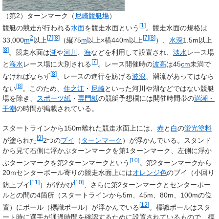
（第2）ターンマーク（
尼崎競艇場
）
[
1
]
競艇の競走が行われる
水面
を競走水面という
。競走水面の規格は
2
[
7
]
[
8
]
[
7
]
[
8
]
33,000
m
以上
（縦75
m
以上×横440m以上
）、
水深
1.5m以上
[
8
]
。競走水面は
湖
や
河川
、
海
などを利用して設置され、
淡水
レース場
[
7
]
と
海水
レース場に大別される
。レース開催時の
波高
は45
cm
未満で
[
8
]
なければならず
、レースの進行を妨げる
波浪
、潮流があってはなら
[
8
]
ない
。このため、
住之江
・
尼崎
といった河川や湖などではない競艇
場を除き、
スポーツ紙
・
専門紙
の競艇予想欄には開催時間帯の
満潮・
干潮
の時間が掲載されている。
スタートラインから150m離れた競走水面上には、
赤
と
白
の
蛍光塗料
[
9
]
が塗られた
2つの
ブイ
（
ターンマーク
）が浮かんでいる。スタンド
から見て右側に浮かぶターンマークを第1ターンマーク、左側に浮か
[
10
]
ぶターンマークを第2ターンマークという
。第2ターンマークから
20mセンターポール寄りの競走水面上には
オレンジ色
のブイ（小回り
[
11
]
[
10
]
防止ブイ
）が浮かび
、さらに第2ターンマークとセンターポー
ルとの間の4箇所（スタートラインから5m、45m、80m、100mの位
[
12
]
置）にポール（標識ポール）が浮かんでいる
。標識ポールはスタ
ート時に選手が通過時間を確認するために設置されているもので、標