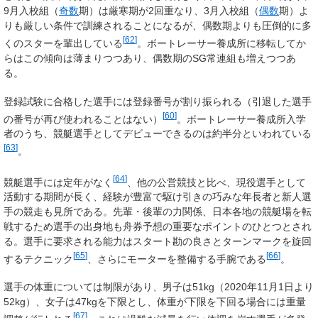
9月入校組（
奇数
期）は厳寒期が2回重なり、3月入校組（
偶数
期）よ
りも厳しい条件で訓練されることになるが、偶数期よりも圧倒的に多
[
62
]
くのスターを輩出している
。ボートレーサー養成所に移転してか
らはこの傾向は薄まりつつあり、偶数期のSG常連組も増えつつあ
る。
登録試験に合格した選手には登録番号が割り振られる（引退した選手
[
60
]
の番号が再び使われることはない）
。ボートレーサー養成所入学
者のうち、競艇選手としてデビューできるのは約半分といわれている
[
63
]
。
[
64
]
競艇選手には定年がなく
、他の公営競技と比べ、現役選手として
活動する期間が長く、経験が豊富で駆け引きの巧みな年長者と新人選
手の競走も見所である。先輩・後輩の力関係、日本各地の競艇場を転
戦するため選手の出身地も舟券予想の重要なポイントのひとつとされ
る。選手に要求される能力はスタート勘の良さとターンマークを旋回
[
65
]
[
66
]
するテクニック
、さらにモーターを整備する手腕である
。
選手の体重については制限があり、男子は51kg（2020年11月1日より
52kg）、女子は47kgを下限とし、体重が下限を下回る場合には重量
[
67
]