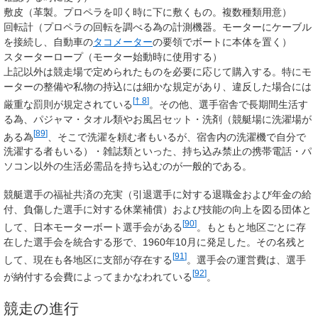
敷皮（革製。プロペラを叩く時に下に敷くもの。複数種類用意）
回転計（プロペラの回転を調べる為の計測機器。モーターにケーブル
を接続し、自動車の
タコメーター
の要領でボートに本体を置く）
スターターロープ（モーター始動時に使用する）
上記以外は競走場で定められたものを必要に応じて購入する。特にモ
ーターの整備や私物の持込には細かな規定があり、違反した場合には
[
† 8
]
厳重な罰則が規定されている
。その他、選手宿舎で長期間生活す
る為、パジャマ・タオル類やお風呂セット・洗剤（競艇場に洗濯場が
[
89
]
ある為
、そこで洗濯を頼む者もいるが、宿舎内の洗濯機で自分で
洗濯する者もいる）・雑誌類といった、持ち込み禁止の携帯電話・パ
ソコン以外の生活必需品を持ち込むのが一般的である。
競艇選手の福祉共済の充実（引退選手に対する退職金および年金の給
付、負傷した選手に対する休業補償）および技能の向上を図る団体と
[
90
]
して、日本モーターボート選手会がある
。もともと地区ごとに存
在した選手会を統合する形で、1960年10月に発足した。その名残と
[
91
]
して、現在も各地区に支部が存在する
。選手会の運営費は、選手
[
92
]
が納付する会費によってまかなわれている
。
競走の進行