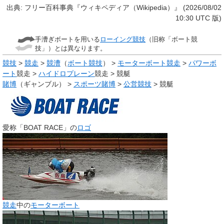
出典: フリー百科事典『ウィキペディア（Wikipedia）』 (2026/08/02
10:30 UTC 版)
手漕ぎボートを用いる
ローイング競技
（旧称「ボート競
技」）とは異なります。
競技
>
競走
>
競漕
（
ボート競技
）
>
モーターボート競走
>
パワーボ
ート
競走
>
ハイドロプレーン
競走
>
競艇
賭博
（ギャンブル）
>
スポーツ賭博
>
公営競技
>
競艇
愛称「BOAT RACE」の
ロゴ
競走
中の
モーターボート