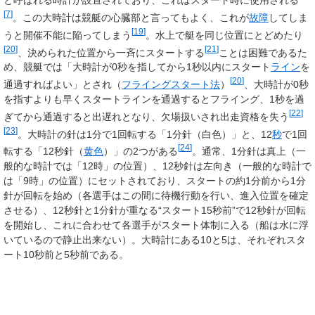
と呼ばれる時計が設置されており、これはスタート時に使用される
[
7
]
。この大時計は競艇の心臓部と言ってもよく、これが
故障
してしま
[
19
]
うと開催不能に陥ってしまう
。水上で艇を同じ位置にとどめたり
[
20
]
[
21
]
、決められた位置から一斉にスタートする
ことは困難であるた
め、競艇では「大時計が0秒を指してから1秒以内にスタート
ライン
を
[
20
]
通過すればよい」とされ（
フライングスタート法
）
、大時計が0秒
を指すよりも早くスタートラインを通過するとフライング、1秒を過
[
22
]
ぎてから通過すると出遅れとなり、欠場扱いされ出走資格を失う
[
23
]
。大時計の針は1分で1回転する「1分針（白色）」と、12
秒
で1回
[
24
]
転する「12秒針（
黄色
）」の2つがある
。通常、1分針は真上（一
般的な時計では「12時」の位置）、12秒針は左向き（一般的な時計で
は「9時」の位置）にセットされており、スタートの約1分前から1分
針が回転を始め（各選手はこの間に待機行動を行い、進入位置を確定
させる）、12秒針と1分針が重なる“スタート15秒前”で12秒針が回転
を開始し、これに合わせて各選手がスタート体制に入る（船は水に浮
いているので静止出来ない）。大時計にある10と5は、それぞれスタ
ート10秒前と5秒前である。