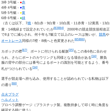
3枠 3号艇 -
●
赤
4枠 4号艇 -
●
青
5枠 5号艇 -
●
黄
6枠 6号艇 -
●
緑
（古くは以下、7
桃
・8白赤・9白青・10白黒・11赤青・12黄黒・13白
[
83
]
[
84
]
黄・14桃緑まで設定されていたが
、2000年の競走競技規程改正
で8までに減らされ、何十年も7艇立て以上のレースは無いが、
競馬
や
[
85
]
[
86
]
オートレース
同様の7橙・8桃へと色変更された
）
[
87
]
[
35
]
カポックの襟
、ボートに付けられる艇旗
もこの各6色に合わせ
[
34
]
られ、さらにボートのカウリングも同様となる場合がある
。勝負
服の背中の部分には番号によるボートの識別を可能とするよう、番号
[
34
]
札がつけられている
。
選手が競走場へ持ち込み、使用することが認められている私物は以下
[
88
]
の通り
。
点火プラグ
ヘルメット
プロペラ調整ゲージ（プラスチック製。複数持参して叩く時に角度を
確認する時に使う）