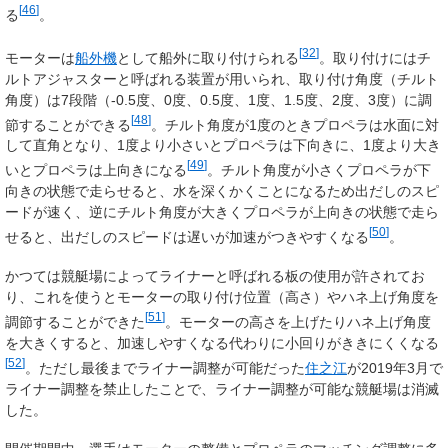
[
46
]
る
。
[
32
]
モーターは
船外機
として船外に取り付けられる
。取り付けにはチ
ルトアジャスターと呼ばれる装置が用いられ、取り付け角度（チルト
角度）は7段階（-0.5度、0度、0.5度、1度、1.5度、2度、3度）に調
[
48
]
節することができる
。チルト角度が1度のときプロペラは水面に対
して直角となり、1度より小さいとプロペラは下向きに、1度より大き
[
49
]
いとプロペラは上向きになる
。チルト角度が小さくプロペラが下
向きの状態で走らせると、水を深くかくことになるため出だしのスピ
ードが速く、逆にチルト角度が大きくプロペラが上向きの状態で走ら
[
50
]
せると、出だしのスピードは遅いが加速がつきやすくなる
。
かつては競艇場によってライナーと呼ばれる板の使用が許されてお
り、これを使うとモーターの取り付け位置（高さ）やハネ上げ角度を
[
51
]
調節することができた
。モーターの高さを上げたりハネ上げ角度
を大きくすると、加速しやすくなる代わりに小回りがききにくくなる
[
52
]
。ただし最後までライナー調整が可能だった
住之江
が2019年3月で
ライナー調整を禁止したことで、ライナー調整が可能な競艇場は消滅
した。