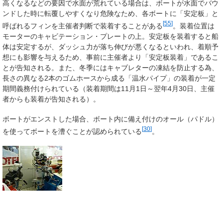
高くなるなどの要因で水面が荒れている場合は、ボートが水面でバウ
ンドした時に転覆しやすくなり危険なため、各ボートに「安定板」と
[
55
]
呼ばれるフィンを主催者判断で装着することがある
。装着位置は
モーターのキャビテーション・プレートの上。安定板を装着すると船
体は安定するが、ダッシュ力が落ち伸びが悪くなるといわれ、着順予
想にも影響を与えるため、事前に主催者より「安定板装着」であるこ
とが告知される。また、冬季にはキャブレターの凍結を防止する為、
長さの異なる2本のゴムホースから成る「温水パイプ」の装着が一定
期間義務付けられている（装着期間は11月1日～翌年4月30日、主催
者からも装着が告知される）。
ボートがエンストした場合、ボート内に備え付けのオール（パドル）
[
30
]
を使ってボートを漕ぐことが認められている
。