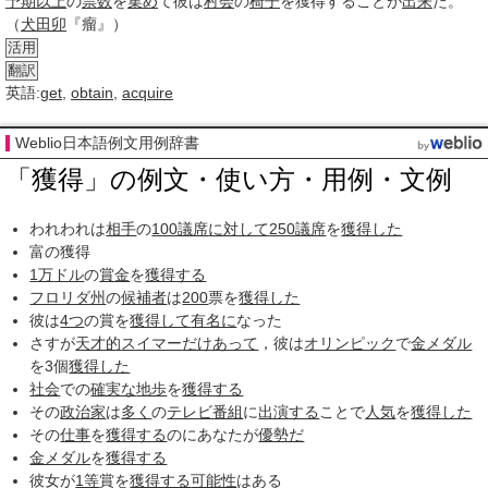
予期
以上
の
票
数
を
集め
て彼は
村会
の
椅子
を
獲得
することが
出来
た。
（
犬田卯
『瘤』）
活用
翻訳
英語:
get
,
obtain
,
acquire
Weblio日本語例文用例辞書
「獲得」の例文・使い方・用例・文例
われわれは
相手
の
100
議席
に対して
250
議席
を
獲得した
富の獲得
1万
ドル
の
賞金
を
獲得する
フロリダ州
の
候補者
は
200
票を
獲得した
彼は
4つ
の賞を
獲得して
有名に
なった
さすが
天才的
スイマー
だけあって
，彼は
オリンピック
で
金メダル
を3個
獲得した
社会
での
確実な
地歩
を
獲得する
その
政治家
は
多く
の
テレビ番組
に
出演する
ことで
人気
を
獲得した
その
仕事
を
獲得する
のにあなたが
優勢だ
金メダル
を
獲得する
彼女が
1等
賞を
獲得する
可能性
はある