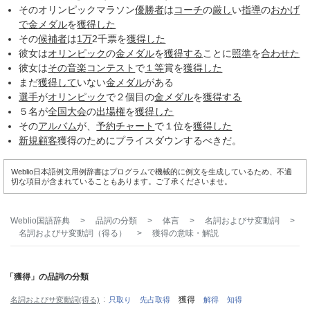
そのオリンピックマラソン
優勝者
は
コーチ
の
厳し
い
指導
の
おかげ
で
金メダル
を
獲得した
その
候補者
は
1万
2千票を
獲得した
彼女は
オリンピック
の
金メダル
を
獲得する
ことに
照準
を
合わせた
彼女は
その音楽
コンテスト
で
１等
賞を
獲得した
まだ
獲得して
いない
金メダル
がある
選手
が
オリンピック
で２個目の
金メダル
を
獲得する
５名が
全国大会
の
出場
権
を
獲得した
その
アルバム
が、
予約
チャート
で１位を
獲得した
新規
顧客
獲得のためにプライスダウンするべきだ。
Weblio日本語例文用例辞書はプログラムで機械的に例文を生成しているため、不適
切な項目が含まれていることもあります。ご了承くださいませ。
Weblio国語辞典
>
品詞の分類
>
体言
>
名詞およびサ変動詞
>
名詞およびサ変動詞（得る）
>
獲得
の意味・解説
「獲得」の品詞の分類
獲得
名詞およびサ変動詞(得る)
只取り
先占取得
解得
知得