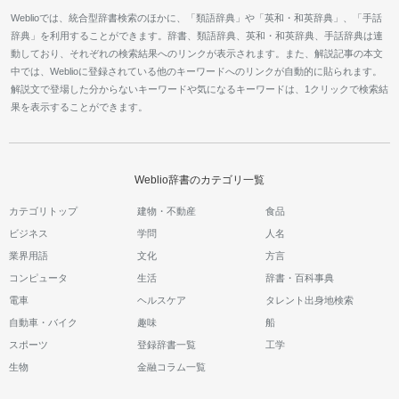
Weblioでは、統合型辞書検索のほかに、「類語辞典」や「英和・和英辞典」、「手話
辞典」を利用することができます。辞書、類語辞典、英和・和英辞典、手話辞典は連
動しており、それぞれの検索結果へのリンクが表示されます。また、解説記事の本文
中では、Weblioに登録されている他のキーワードへのリンクが自動的に貼られます。
解説文で登場した分からないキーワードや気になるキーワードは、1クリックで検索結
果を表示することができます。
Weblio辞書のカテゴリ一覧
カテゴリトップ
建物・不動産
食品
ビジネス
学問
人名
業界用語
文化
方言
コンピュータ
生活
辞書・百科事典
電車
ヘルスケア
タレント出身地検索
自動車・バイク
趣味
船
スポーツ
登録辞書一覧
工学
生物
金融コラム一覧