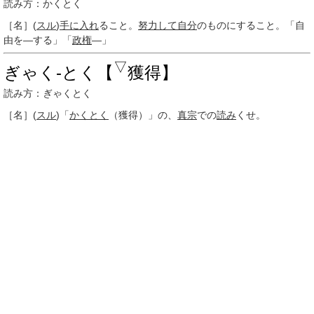
読み方：かくとく
［名］
(
スル
)
手に入れ
ること。
努力して
自分
のものにすること。「自
由を―する」「
政権
―」
▽
ぎゃく‐とく【
獲得】
読み方：ぎゃくとく
［名］
(
スル
)
「
かくとく
（獲得）」の、
真宗
での
読み
くせ。