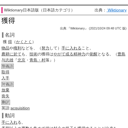
Wiktionary日本語版（日本語カテゴリ）
出典：
Wiktionary
獲得
出典:『Wiktionary』 (2021/10/24 09:48 UTC 版)
名詞
獲
得
（
かくとく
）
物品
や
権利
などを、（
努力
して）
手に入れる
こと。
農耕
に於て
も、
技術
の
獲得
は
やがて
或る
精神力
の
覚醒
となる。（
豊島
与志雄
『
北京
・
青島・村
落』）
類義語
取得
入手
対義語
放棄
喪失
翻訳
英語:
acquisition
動詞
手に入れ
る。