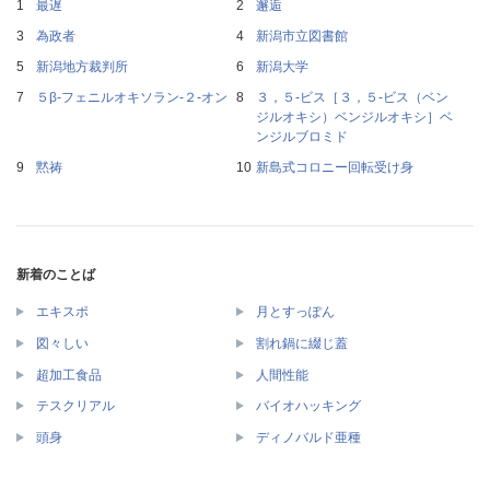
最遅
邂逅
為政者
新潟市立図書館
新潟地方裁判所
新潟大学
５β‐フェニルオキソラン‐２‐オン
３，５‐ビス［３，５‐ビス（ベン
ジルオキシ）ベンジルオキシ］ベ
ンジルブロミド
黙祷
新島式コロニー回転受け身
新着のことば
エキスポ
月とすっぽん
図々しい
割れ鍋に綴じ蓋
超加工食品
人間性能
テスクリアル
バイオハッキング
頭身
ディノバルド亜種