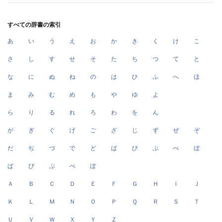
すべての辞書の索引
あ
い
う
え
お
か
き
く
け
こ
さ
し
す
せ
そ
た
ち
つ
て
と
な
に
ぬ
ね
の
は
ひ
ふ
へ
ほ
ま
み
む
め
も
や
ゆ
よ
ら
り
る
れ
ろ
わ
を
ん
が
ぎ
ぐ
げ
ご
ざ
じ
ず
ぜ
ぞ
だ
ぢ
づ
で
ど
ば
び
ぶ
べ
ぼ
ぱ
ぴ
ぷ
ぺ
ぽ
Ａ
Ｂ
Ｃ
Ｄ
Ｅ
Ｆ
Ｇ
Ｈ
Ｉ
Ｊ
Ｋ
Ｌ
Ｍ
Ｎ
Ｏ
Ｐ
Ｑ
Ｒ
Ｓ
Ｔ
Ｕ
Ｖ
Ｗ
Ｘ
Ｙ
Ｚ