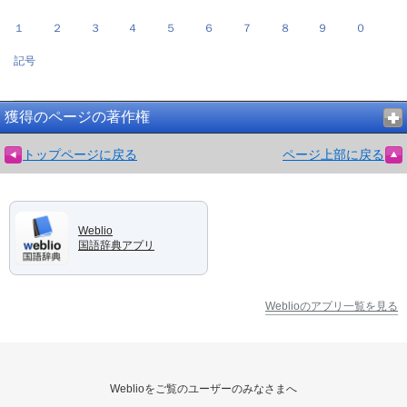
１
２
３
４
５
６
７
８
９
０
記号
獲得のページの著作権
トップページに戻る
ページ上部に戻る
Weblio
国語辞典アプリ
Weblioのアプリ一覧を見る
Weblioをご覧のユーザーのみなさまへ