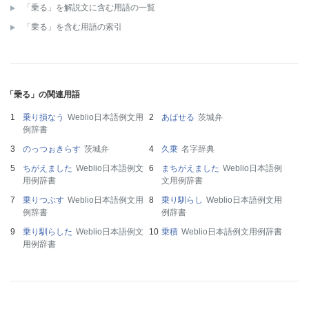
「乗る」を解説文に含む用語の一覧
「乗る」を含む用語の索引
「乗る」の関連用語
乗り損なう
Weblio日本語例文用
あばせる
茨城弁
例辞書
のっつぉきらす
茨城弁
久乗
名字辞典
ちがえました
Weblio日本語例文
まちがえました
Weblio日本語例
用例辞書
文用例辞書
乗りつぶす
Weblio日本語例文用
乗り馴らし
Weblio日本語例文用
例辞書
例辞書
乗り馴らした
Weblio日本語例文
乗積
Weblio日本語例文用例辞書
用例辞書