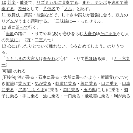
10
邦楽
・
能楽
で、
リズミカルに
演奏する
。
また、
テンポ
を
速めて
演
奏する
。
符号
として、
片仮名
で「
ノル
」と記す。
11
歌舞伎・舞踊
・
能楽など
で、しぐさや
踊り
が
音楽
に合う。
双方
の
リズム
がうまく
調和する
。「
三味線
に―・ったせりふ」
12
道に
沿って
行く。
「
海原
の路に―・りてや我(あ)が恋ひをらむ
大舟の
ゆ
たにある
らむ人
の児
故に
」〈
万
・
二三
六七〉
13
心にぴったりとついて
離れない
。心を
占めて
しまう。
のりうつ
る
。
「
ももしきの
大宮人
は
多かれ
ど心に―・りて
思ほゆ
る妹」〈
万・六
九
一
〉
[可能]
のれる
[下接句]
油が乗る
・
石車に乗る
・
大船に乗ったよう
・
駕籠舁
(かごか)
き
駕籠
に
乗らず
・
気が乗る
・
軌道に乗る
・
興に乗る
・
口に乗る
・
口車
に乗る
・
尻馬
(
しりうま
)に乗る・
図に乗る
・
玉の輿
(こし)に乗る・
調
子に乗る
・
手に乗る
・
波に乗る
・
一口乗る
・
飛竜雲に乗る
・
利が乗る