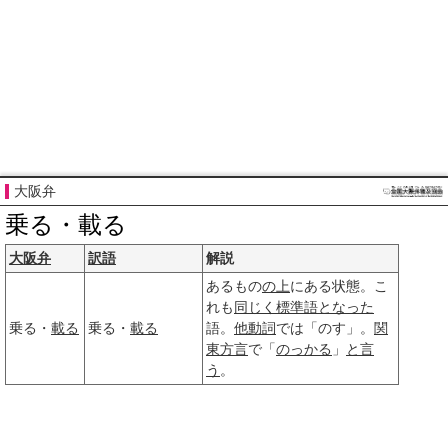
大阪弁
乗る・載る
大阪弁
訳語
解説
あるもの
の上
にある状態。こ
れも
同じく
標準語
となった
乗る・
載る
乗る・
載る
語。
他動詞
では「のす」。
関
東方言
で「
のっかる
」
と言
う
。