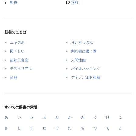
堅持
乖離
新着のことば
エキスポ
月とすっぽん
図々しい
割れ鍋に綴じ蓋
超加工食品
人間性能
テスクリアル
バイオハッキング
頭身
ディノバルド亜種
すべての辞書の索引
あ
い
う
え
お
か
き
く
け
こ
さ
し
す
せ
そ
た
ち
つ
て
と