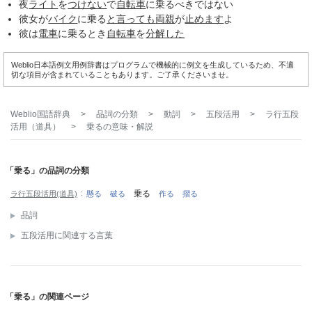
夜
ライト
を
つけない
で
自転車
に乗るべきではない
彼女が
バイク
に乗る
と言っても
両親
が
止めます
よ
彼は
電車
に乗るとき
自転車
を
分解した
Weblio日本語例文用例辞書はプログラムで機械的に例文を生成しているため、不適
切な項目が含まれていることもあります。ご了承くださいませ。
Weblio国語辞典
>
品詞の分類
>
動詞
>
五段活用
>
ラ行五段
活用（道具）
>
乗る
の意味・解説
「乗る」の品詞の分類
乗る
ラ行五段活用(道具)
懸る
破る
作る
摺る
品詞
五段活用に関連する言葉
「乗る」の関連ページ