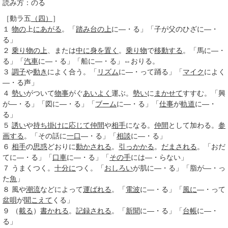
読み方：のる
［動ラ五
（四）
］
１
物の
上
にあがる
。「
踏み台
の上
に―・る」「子が父のひざに―・
る」
２
乗り物
の上
、または
中に
身を置く
。
乗り物
で
移動する
。「馬に―・
る」「
汽車
に―・る」「船に―・る」⇔おりる。
３
調子
や
動き
によく合う。「
リズム
に―・って踊る」「
マイク
によく
―・る声」
４
勢い
がついて
物事
がぐ
あいよく
運ぶ。
勢い
に
まかせて
すすむ。「興
が―・る」「図に―・る」「
ブーム
に―・る」「
仕事
が
軌道
に―・
る」
５
誘い
や
持ち掛け
に応じて
仲間
や
相手
になる。
仲間
として加わる。
参
画する
。「その話に
一口
―・る」「
相談
に―・る」
６
相手
の
思惑
どおりに
動かされる
。
引っかかる
。
だまされる
。「おだ
てに―・る」「
口車
に―・る」「
その手
には―・らない」
７
うまくつく。
十分に
つく。「
おしろい
が肌に―・る」「脂が―・っ
た
魚
」
８
風や
潮流
などによって
運ばれる
。「
電波
に―・る」「
風に
―・って
盆唄
が
聞こえて
くる」
９
（
載る
）
書かれる
。
記録される
。「
新聞
に―・る」「
台帳
に―・
る」