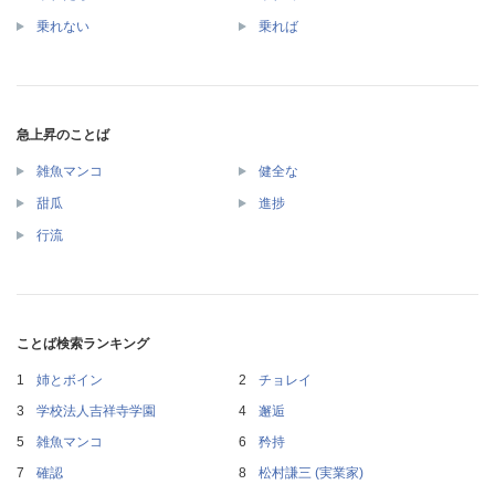
乗れない
乗れば
急上昇のことば
雑魚マンコ
健全な
甜瓜
進捗
行流
ことば検索ランキング
姉とボイン
チョレイ
学校法人吉祥寺学園
邂逅
雑魚マンコ
矜持
確認
松村謙三 (実業家)