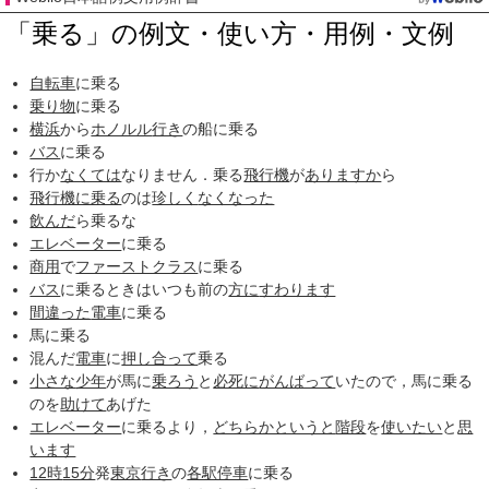
「乗る」の例文・使い方・用例・文例
自転車
に乗る
乗り物
に乗る
横浜
から
ホノルル
行き
の船に乗る
バス
に乗る
行か
なくては
なりません．乗る
飛行機
が
ありますか
ら
飛行機に乗る
のは
珍しく
なくなった
飲んだ
ら乗るな
エレベーター
に乗る
商用
で
ファーストクラス
に乗る
バス
に乗るときはいつも前の
方に
すわります
間違った
電車
に乗る
馬に乗る
混んだ
電車
に
押し合って
乗る
小さな
少年
が馬に
乗ろう
と
必死に
がんばって
いたので，馬に乗る
のを
助けて
あげた
エレベーター
に乗るより，
どちらかというと
階段
を
使いたい
と
思
います
12時
15分
発
東京
行き
の
各駅停車
に乗る