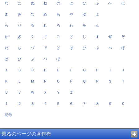
な
に
ぬ
ね
の
は
ひ
ふ
へ
ほ
ま
み
む
め
も
や
ゆ
よ
ら
り
る
れ
ろ
わ
を
ん
が
ぎ
ぐ
げ
ご
ざ
じ
ず
ぜ
ぞ
だ
ぢ
づ
で
ど
ば
び
ぶ
べ
ぼ
ぱ
ぴ
ぷ
ぺ
ぽ
Ａ
Ｂ
Ｃ
Ｄ
Ｅ
Ｆ
Ｇ
Ｈ
Ｉ
Ｊ
Ｋ
Ｌ
Ｍ
Ｎ
Ｏ
Ｐ
Ｑ
Ｒ
Ｓ
Ｔ
Ｕ
Ｖ
Ｗ
Ｘ
Ｙ
Ｚ
１
２
３
４
５
６
７
８
９
０
記号
乗るのページの著作権