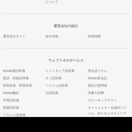
について
運営会社の紹介
運営会社サイト
会社情報
採用情報
ウェブリオのサービス
Weblio国語辞典
インドネシア語辞典
英会話コラム
類語・対義語辞典
タイ語辞典
Weblio英会話
英和辞典・和英辞典
ベトナム語辞典
英語の質問箱
Weblio翻訳
古語辞典
語彙力診断
中国語辞典
スピーキングテスト
韓国語辞典
キャリジェネ～生成AIスク
ール・AIスキルでキャリア
フランス語辞典
アップ～