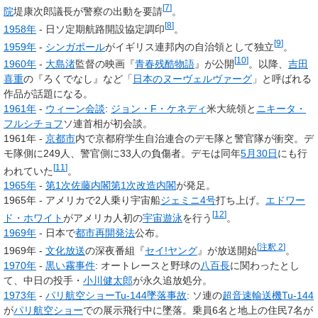
[
7
]
院
堤康次郎議長が警察の出動を要請
。
[
8
]
1958年
- 日ソ定期航路開設協定調印
。
[
9
]
1959年
-
シンガポール
がイギリス連邦内の自治領として独立
。
[
10
]
1960年
-
大島渚
監督の映画『
青春残酷物語
』が公開
。以降、
吉田
喜重
の『ろくでなし』など「
日本のヌーヴェルヴァーグ
」と呼ばれる
作品が話題になる。
1961年
-
ウィーン会談
:
ジョン・F・ケネディ
米大統領と
ニキータ・
フルシチョフ
ソ連首相が初会談。
1961年 -
京都市
内で京都府学生自治連合のデモ隊と警官隊が衝突。デ
モ隊側に249人、警官側に33人の負傷者。デモは同年
5月30日
にも行
[
11
]
われていた
。
1965年
-
第1次佐藤内閣第1次改造内閣
が発足。
1965年 - アメリカで2人乗り宇宙船
ジェミニ4号
打ち上げ。
エドワー
[
12
]
ド・ホワイト
がアメリカ人初の
宇宙遊泳
を行う
。
1969年
- 日本で
都市再開発法
公布。
[
注釈 2
]
1969年 -
文化放送
の深夜番組『
セイ!ヤング
』が放送開始
。
1970年
-
黒い霧事件
: オートレースと野球の
八百長
に関わったとし
て、中日の投手・
小川健太郎
が永久追放処分。
1973年
-
パリ航空ショーTu-144墜落事故
: ソ連の
超音速輸送機
Tu-144
が
パリ航空ショー
での展示飛行中に墜落。乗員6名と地上の住民7名が