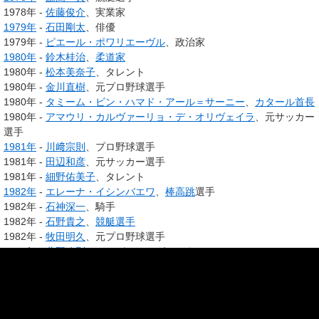
1978年 -
佐藤俊介
、実業家
1979年
-
石田剛太
、俳優
1979年 -
ピエール・ポワリエーヴル
、政治家
1980年
-
鈴木桂治
、
柔道家
1980年 -
松本美奈子
、タレント
1980年 -
金川直樹
、元プロ野球選手
1980年 -
タミーム・ビン・ハマド・アール＝サーニー
、
カタール首長
1980年 -
アマウリ・カルヴァーリョ・デ・オリヴェイラ
、元サッカー
選手
1981年
-
川﨑宗則
、プロ野球選手
1981年 -
田辺和彦
、元サッカー選手
1981年 -
細野佑美子
、タレント
1982年
-
エレーナ・イシンバエワ
、
棒高跳
選手
1982年 -
石神深一
、騎手
1982年 -
石野貴之
、
競艇選手
1982年 -
牧田明久
、元プロ野球選手
1982年 -
北野政則
、シンガーソングライター
1982年 - 南條庄助、お笑い芸人（
すゑひろがりず
）
1982年 -
エレーナ・イシンバエワ
、陸上競技選手
1983年
-
川野翔
、ミュージカル俳優
1983年 -
福士誠治
、俳優