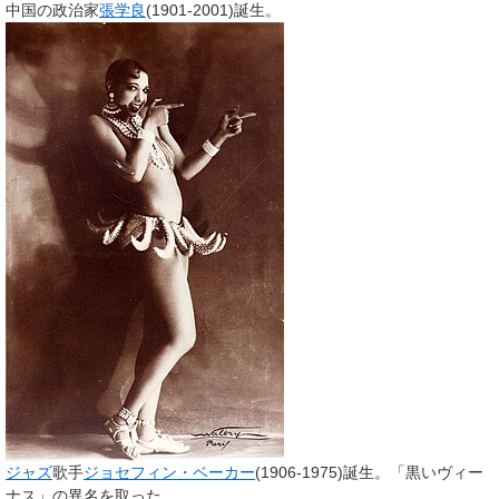
中国の政治家
張学良
(1901-2001)誕生。
ジャズ
歌手
ジョセフィン・ベーカー
(1906-1975)誕生。「黒いヴィー
ナス」の異名を取った。