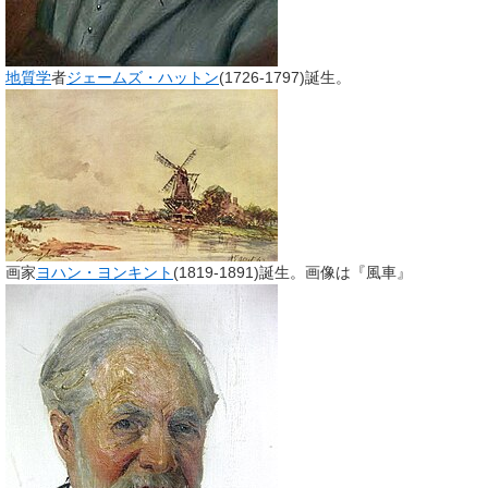
地質学
者
ジェームズ・ハットン
(1726-1797)誕生。
画家
ヨハン・ヨンキント
(1819-1891)誕生。画像は『風車』