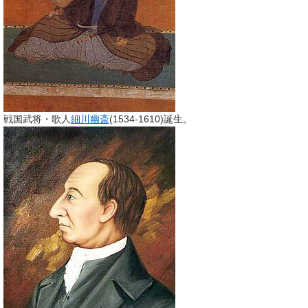
戦国武将・歌人
細川幽斎
(1534-1610)誕生。