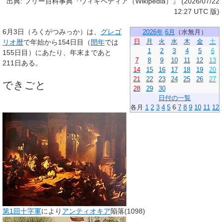
出典: フリー百科事典『ウィキペディア（Wikipedia）』 (2026/07/22
12:27 UTC 版)
6月3日
（ろくがつみっか）は、
グレゴ
2026年
6月
（
水無月
）
日
月
火
水
木
金
土
リオ暦
で年始から154日目（
閏年
では
1
2
3
4
5
6
155日目）にあたり、年末まであと
7
8
9
10
11
12
13
211日ある。
14
15
16
17
18
19
20
21
22
23
24
25
26
27
できごと
28
29
30
日付の一覧
各月
1
2
3
4
5
6
7
8
9
10
11
12
第1回十字軍
により
アンティオキア
陥落(1098)