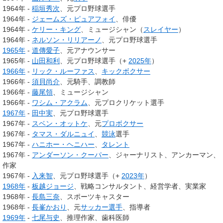
1964年 -
稲垣秀次
、元プロ野球選手
1964年 -
ジェームズ・ピュアフォイ
、俳優
1964年 -
ケリー・キング
、ミュージシャン（
スレイヤー
）
1964年 -
ネルソン・リリアーノ
、元プロ野球選手
1965年
-
道傳愛子
、元アナウンサー
1965年 -
山田和利
、元プロ野球選手（+
2025年
）
1966年
-
リック・ルーファス
、
キックボクサー
1966年 -
須貝尚介
、元騎手、調教師
1966年 -
藤尾領
、ミュージシャン
1966年 -
ワシム・アクラム
、元プロクリケット選手
1967年
-
田中実
、元プロ野球選手
1967年 -
スベン・オットケ
、元
プロボクサー
1967年 -
タマス・ダルニュイ
、
競泳
選手
1967年 -
ハニホー・ヘニハー
、
タレント
1967年 -
アンダーソン・クーパー
、ジャーナリスト、アンカーマン、
作家
1967年 -
入来智
、元プロ野球選手（+
2023年
）
1968年
-
板越ジョージ
、戦略コンサルタント、経営学者、実業家
1968年 -
長島三奈
、スポーツキャスター
1968年 -
長峯かおり
、元
サッカー選手
、指導者
1969年
-
七尾与史
、推理作家、歯科医師