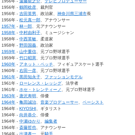
1956年 -
遠藤龍之介
、
テレビプロデューサー
1956年 -
鶴岡稔彦
、裁判官
1956年 -
吉田英男
、政治家、
神奈川県
三浦市
長
1956年 -
松元真一郎
、アナウンサー
1957年
-
林一郎
、元アナウンサー
1958年
-
中村由利子
、ミュージシャン
1958年 -
中西英敏
、柔道家
1958年 -
野田国義
、政治家
1959年
-
山中重信
、元プロ野球選手
1959年 -
竹口昭憲
、元プロ野球選手
1960年
-
アネット・ペッチ
、フィギュアスケート選手
1960年 -
右田一彦
、元プロ野球選手
1961年
-
黒田知永子
、
ファッションモデル
1961年 -
ローレンス・レッシグ
、法学者
1961年 -
ホセ・トレンティーノ
、元プロ野球選手
1963年
-
唐沢寿明
、俳優
1964年
-
亀田誠治
、
音楽プロデューサー
、
ベーシスト
1964年 -
KIYOSHI
、ギタリスト
1964年 -
向井恭介
、俳優
1964年 -
中瀬ゆかり
、
編集者
1964年 -
斎藤哲也
、アナウンサー
1964年 -
出津孝一
、元
騎手