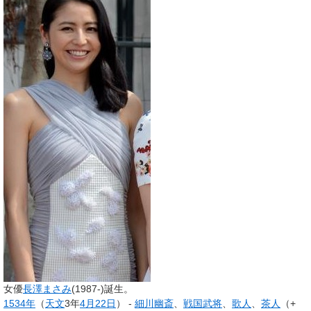
女優
長澤まさみ
(1987-)誕生。
1534年
（
天文
3年
4月22日
） -
細川幽斎
、
戦国武将
、
歌人
、
茶人
（+