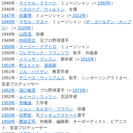
1946年 -
マイケル・クラーク
、ミュージシャン（+
1993年
）
1946年 -
ペネロープ・ウィルトン
、女優
1947年
-
佐藤博
、ミュージシャン（+
2012年
）
1949年
-
マモル・マヌー
、ミュージシャン（
ザ・ゴールデン・カップ
ス
）（+
2020年
）
1949年 -
山田茂
、俳優
1949年 -
内田照文
、元プロ野球選手
1950年
-
スージー・クアトロ
、ミュージシャン
1950年 -
フレデリック・フランソワ
、歌手、作曲家
1950年 -
メリッサ・マシスン
、脚本家（+
2015年
）
1951年
-
村上もとか
、
漫画家
1951年 -
ジル・バイデン
、教育学者
1951年 -
デニース・ウィリアムス
、歌手、シンガーソングライター、
音楽プロデューサー
1952年
-
湯口敏彦
、プロ野球選手（+
1973年
）
1952年 -
ルイージ・リッツィ
、言語学者
1953年
-
舟橋誠
、工学者
1953年 -
ジョン・モルダー・ブラウン
、俳優
1955年
-
佐野稔
、元
フィギュアスケート
選手
1956年
-
難波正司
、作曲家、編曲家、キーボーディスト、ピアニス
ト、音楽プロデューサー