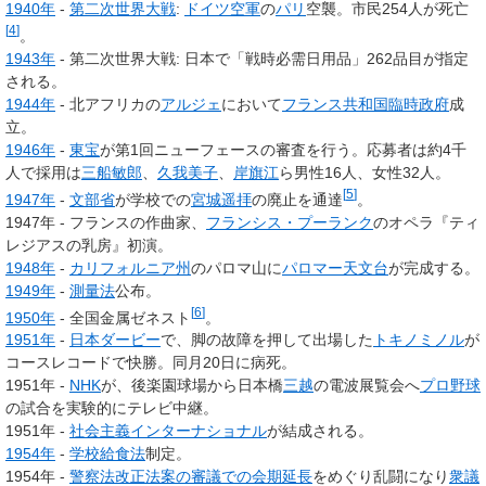
1940年
-
第二次世界大戦
:
ドイツ空軍
の
パリ
空襲。市民254人が死亡
[
4
]
。
1943年
- 第二次世界大戦: 日本で「戦時必需日用品」262品目が指定
される。
1944年
- 北アフリカの
アルジェ
において
フランス共和国臨時政府
成
立。
1946年
-
東宝
が第1回ニューフェースの審査を行う。応募者は約4千
人で採用は
三船敏郎
、
久我美子
、
岸旗江
ら男性16人、女性32人。
[
5
]
1947年
-
文部省
が学校での
宮城遥拝
の廃止を通達
。
1947年 - フランスの作曲家、
フランシス・プーランク
のオペラ『ティ
レジアスの乳房』初演。
1948年
-
カリフォルニア州
のパロマ山に
パロマー天文台
が完成する。
1949年
-
測量法
公布。
[
6
]
1950年
- 全国金属ゼネスト
。
1951年
-
日本ダービー
で、脚の故障を押して出場した
トキノミノル
が
コースレコードで快勝。同月20日に病死。
1951年 -
NHK
が、後楽園球場から日本橋
三越
の電波展覧会へ
プロ野球
の試合を実験的にテレビ中継。
1951年 -
社会主義インターナショナル
が結成される。
1954年
-
学校給食法
制定。
1954年 -
警察法改正法案の審議での会期延長
をめぐり乱闘になり
衆議