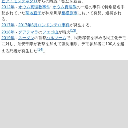
ビア・モンテネグロ
からの離脱・独立を宣言。
2012年
-
オウム真理教事件
:
オウム真理教
の一連の事件で特別指名手
配されていた
菊地直子
が神奈川県
相模原市
において発見、逮捕され
る。
2017年
-
2017年6月ロンドンテロ事件
が発生する。
[
13
]
2018年
-
グアテマラ
の
フエゴ山
が噴火
。
2019年
-
スーダン
の首都
ハルツーム
で、民政移管を求める民主化デモ
に対し、治安部隊が攻撃を加えて強制排除。デモ参加者に100人を超
[
14
]
える死者が発生した
。