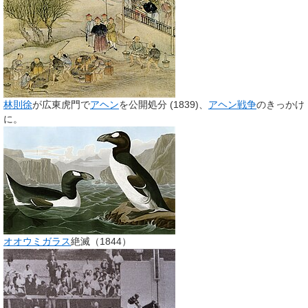
林則徐
が広東虎門で
アヘン
を公開処分 (1839)、
アヘン戦争
のきっかけ
に。
オオウミガラス
絶滅（1844）