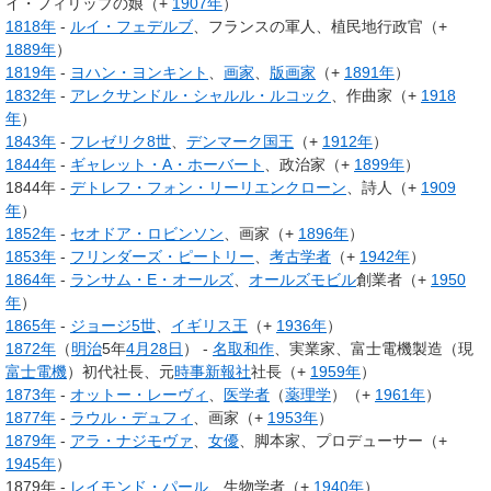
イ・フィリップの娘（+
1907年
）
1818年
-
ルイ・フェデルブ
、フランスの軍人、植民地行政官（+
1889年
）
1819年
-
ヨハン・ヨンキント
、
画家
、
版画家
（+
1891年
）
1832年
-
アレクサンドル・シャルル・ルコック
、作曲家（+
1918
年
）
1843年
-
フレゼリク8世
、
デンマーク国王
（+
1912年
）
1844年
-
ギャレット・A・ホーバート
、政治家（+
1899年
）
1844年 -
デトレフ・フォン・リーリエンクローン
、詩人（+
1909
年
）
1852年
-
セオドア・ロビンソン
、画家（+
1896年
）
1853年
-
フリンダーズ・ピートリー
、
考古学者
（+
1942年
）
1864年
-
ランサム・E・オールズ
、
オールズモビル
創業者（+
1950
年
）
1865年
-
ジョージ5世
、
イギリス王
（+
1936年
）
1872年
（
明治
5年
4月28日
） -
名取和作
、実業家、富士電機製造（現
富士電機
）初代社長、元
時事新報社
社長（+
1959年
）
1873年
-
オットー・レーヴィ
、
医学者
（
薬理学
）（+
1961年
）
1877年
-
ラウル・デュフィ
、画家（+
1953年
）
1879年
-
アラ・ナジモヴァ
、
女優
、脚本家、プロデューサー（+
1945年
）
1879年 -
レイモンド・パール
、生物学者（+
1940年
）