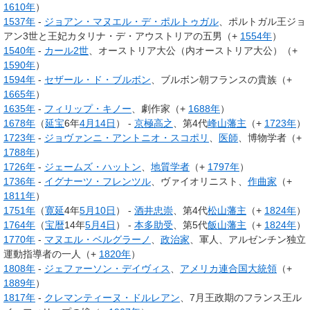
1610年
）
1537年
-
ジョアン・マヌエル・デ・ポルトゥガル
、ポルトガル王ジョ
アン3世と王妃カタリナ・デ・アウストリアの五男（+
1554年
）
1540年
-
カール2世
、オーストリア大公（内オーストリア大公）（+
1590年
）
1594年
-
セザール・ド・ブルボン
、ブルボン朝フランスの貴族（+
1665年
）
1635年
-
フィリップ・キノー
、劇作家（+
1688年
）
1678年
（
延宝
6年
4月14日
） -
京極高之
、第4代
峰山藩主
（+
1723年
）
1723年
-
ジョヴァンニ・アントニオ・スコポリ
、
医師
、博物学者（+
1788年
）
1726年
-
ジェームズ・ハットン
、
地質学者
（+
1797年
）
1736年
-
イグナーツ・フレンツル
、ヴァイオリニスト、
作曲家
（+
1811年
）
1751年
（
寛延
4年
5月10日
） -
酒井忠崇
、第4代
松山藩主
（+
1824年
）
1764年
（
宝暦
14年
5月4日
） -
本多助受
、第5代
飯山藩主
（+
1824年
）
1770年
-
マヌエル・ベルグラーノ
、
政治家
、軍人、アルゼンチン独立
運動指導者の一人（+
1820年
）
1808年
-
ジェファーソン・デイヴィス
、
アメリカ連合国大統領
（+
1889年
）
1817年
-
クレマンティーヌ・ドルレアン
、7月王政期のフランス王ル