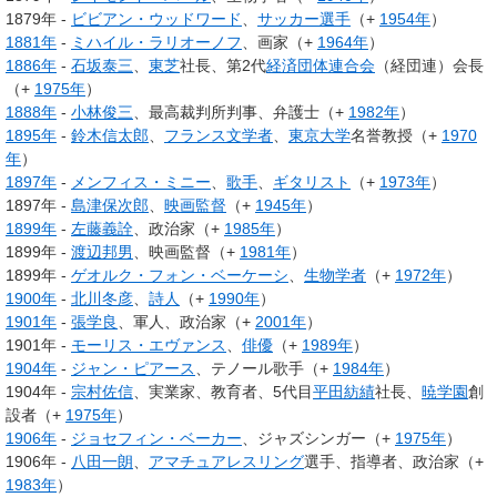
1879年 -
ビビアン・ウッドワード
、
サッカー選手
（+
1954年
）
1881年
-
ミハイル・ラリオーノフ
、画家（+
1964年
）
1886年
-
石坂泰三
、
東芝
社長、第2代
経済団体連合会
（経団連）会長
（+
1975年
）
1888年
-
小林俊三
、最高裁判所判事、弁護士（+
1982年
）
1895年
-
鈴木信太郎
、
フランス文学者
、
東京大学
名誉教授（+
1970
年
）
1897年
-
メンフィス・ミニー
、
歌手
、
ギタリスト
（+
1973年
）
1897年 -
島津保次郎
、
映画監督
（+
1945年
）
1899年
-
左藤義詮
、政治家（+
1985年
）
1899年 -
渡辺邦男
、映画監督（+
1981年
）
1899年 -
ゲオルク・フォン・ベーケーシ
、
生物学者
（+
1972年
）
1900年
-
北川冬彦
、
詩人
（+
1990年
）
1901年
-
張学良
、軍人、政治家（+
2001年
）
1901年 -
モーリス・エヴァンス
、
俳優
（+
1989年
）
1904年
-
ジャン・ピアース
、テノール歌手（+
1984年
）
1904年 -
宗村佐信
、実業家、教育者、5代目
平田紡績
社長、
暁学園
創
設者（+
1975年
）
1906年
-
ジョセフィン・ベーカー
、ジャズシンガー（+
1975年
）
1906年 -
八田一朗
、
アマチュアレスリング
選手、指導者、政治家（+
1983年
）