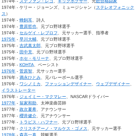
1974年 -
ステファン・レコ
、
キックボクサー
、元
総合格闘家
1974年 - ケリー・ジョーンズ、ミュージシャン（
ステレオフォニック
ス
）
1974年 -
蜂飼耳
、詩人
1974年 -
豊原哲也
、元プロ野球選手
1974年 -
セルゲイ・レブロフ
、元サッカー選手、指導者
1975年
-
早川大輔
、元プロ野球選手
1975年 -
吉武真太郎
、元プロ野球選手
1975年 -
田中充
、元プロ野球選手
1975年 -
ホセ・モリーナ
、元プロ野球選手
1975年 -
KOHTA
、ベーシスト
1976年
-
菅原智
、元サッカー選手
1976年 -
満永ひとみ
、元バレーボール選手
1976年 -
ワシノミカ
、
ファッションデザイナー
、
ウェブデザイナー
、
イラストレーター
1976年 -
ジェイミー・マクマレー
、NASCARドライバー
1977年
-
翁家和助
、太神楽曲芸師
1977年 -
政次夏希
、アナウンサー
1977年 -
櫻井健介
、元アナウンサー
1977年 -
トラビス・ハフナー
、元プロ野球選手
1977年 -
クリスチアーノ・マルケス・ゴメス
、元サッカー選手
1978年
-
森高一真
、競艇選手