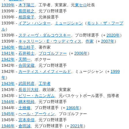
1939年
-
木下陽三
、工学者、実業家、元
東セロ
社長
1939年 -
長田裕之
、元プロ野球選手
1939年 -
相原俊子
、元体操選手
1939年 -
イアン・ハンター
、
ミュージシャン
（
モット・ザ・フープ
ル
）
1939年 -
スティーヴ・ダルコウスキー
、プロ野球選手（+
2020年
）
1939年 -
キャスリーン・E・ウッディウィス
、
作家
（+
2007年
）
1940年
-
牧山桂子
、著作家
1941年
-
石井裕士
、
プロゴルファー
（+
2006年
）
1942年
-
天間一
、ボクサー
1942年 -
合田栄蔵
、元プロ野球選手
1942年 -
カーティス・メイフィールド
、ミュージシャン（+
1999
年
）
1943年
-
武田邦彦
、
工学者
1943年 -
長谷川大紋
、政治家、実業家
1943年 -
ビリー・カニンガム
、元バスケットボール選手、指導者
1944年
-
鏑木悦純
、元プロ野球選手
1944年 -
土橋修
、プロ野球選手（+
1966年
）
1945年
-
ヘール・アーウィン
、プロゴルファー
1945年 -
宮本幸信
、元プロ野球選手
1946年
-
倉田誠
、元プロ野球選手（+
2021年
）