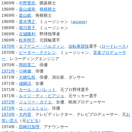
1969年 -
中野寛也
、囲碁棋士
1969年 -
畠山成幸
、
将棋棋士
1969年 -
畠山鎮
、将棋棋士
1969年 -
貴水博之
、ミュージシャン（
access
）
1969年 -
嶺川貴子
、ミュージシャン
1969年 -
古城隆利
、野球指導者
1969年 -
松井明子
、元競輪選手
1970年
-
エフゲニー・ベルズィン
、
自転車競技
選手（
ロードレース
）
1970年 -
ピーター・テクレン
、ミュージシャン、
音楽プロデューサ
ー
、レコーディングエンジニア
1970年 -
岡田英二
、俳優
1971年
-
小林健
、俳優
1971年 -
大橋弘枝
、俳優、演出家、ダンサー
1971年 -
成嶋涼
、女優
1971年 -
カール・エバレット
、元プロ野球選手
1971年 -
ルイジ・ディ・ビアジョ
、元サッカー選手
1972年
-
ジュリー・ガイエ
、女優、映画プロデューサー
1973年
-
ユ・ジェミョン
、俳優
1974年
-
大内登
、テレビディレクター、テレビプロデューサー、元
お
笑い芸人
（元
ビビる
）
1974年 -
田崎日加理
、アナウンサー