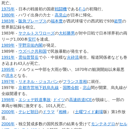
死亡。
1975年
- 日本の戦後初の国産
戦闘機
である
F-1
の初飛行。
1980年
- ハワイ出身の力士・
高見山
が日本に帰化。
1983年
-
阪急ブレーブス
の
福本豊
が西武球場での西武戦で939
盗塁
の
世界新記録を樹立。
1983年 -
ヤクルトスワローズ
の
大杉勝男
が対中日戦で日本球界初の両
リーグ1,000本
安打
を達成。
1989年
-
宇野宗佑内閣
が発足。
1989年 -
ウズベク共和国
で民族暴動が発生する。
1991年
-
雲仙普賢岳
で小・中規模な
火砕流
発生。報道関係者なども巻
き込まれ43人が死亡。
1995年
- ノルウェー中部を大雨が襲い、1870年の観測開始以来最悪
の
洪水
となる。
1997年
-
リオネル・ジョスパン
が
フランス首相
に就任。
1997年 -
京都市営地下鉄烏丸線
・
国際会館
-
北山
間が開業、烏丸線が
全線開通する。
1998年
-
エシェデ鉄道事故
:
ドイツ
の
高速鉄道
ICE
が脱線し、一部の
車両が橋脚に激突する。101人死亡。
2000年
-
テレビ朝日
の
ドラマ
『
相棒
』（
土曜ワイド劇場
版）第1作放
送。
2006年
- 独立賛成多数の国民投票の結果を受けて
モンテネグロ
が
セル