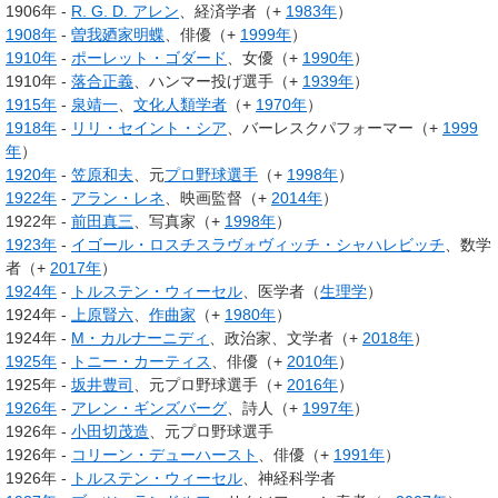
1906年 -
R. G. D. アレン
、経済学者（+
1983年
）
1908年
-
曽我廼家明蝶
、俳優（+
1999年
）
1910年
-
ポーレット・ゴダード
、女優（+
1990年
）
1910年 -
落合正義
、ハンマー投げ選手（+
1939年
）
1915年
-
泉靖一
、
文化人類学者
（+
1970年
）
1918年
-
リリ・セイント・シア
、バーレスクパフォーマー（+
1999
年
）
1920年
-
笠原和夫
、元
プロ野球選手
（+
1998年
）
1922年
-
アラン・レネ
、映画監督（+
2014年
）
1922年 -
前田真三
、写真家（+
1998年
）
1923年
-
イゴール・ロスチスラヴォヴィッチ・シャハレビッチ
、数学
者（+
2017年
）
1924年
-
トルステン・ウィーセル
、医学者（
生理学
）
1924年 -
上原賢六
、
作曲家
（+
1980年
）
1924年 -
M・カルナーニディ
、政治家、文学者（+
2018年
）
1925年
-
トニー・カーティス
、俳優（+
2010年
）
1925年 -
坂井豊司
、元プロ野球選手（+
2016年
）
1926年
-
アレン・ギンズバーグ
、詩人（+
1997年
）
1926年 -
小田切茂造
、元プロ野球選手
1926年 -
コリーン・デューハースト
、俳優（+
1991年
）
1926年 -
トルステン・ウィーセル
、神経科学者