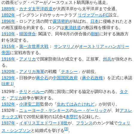
の酋長ビッグ・ベアーがノースウェスト騎馬隊から逃走。
1889年
-
カナダ太平洋鉄道
が大西洋岸から太平洋岸まで全通。
1892年
-イングランドのサッカークラブ
リヴァプールFC
設立。
1896年
- ロシアと清の間で
露清密約
が結ばれ、
日本
に侵略されたとき
の相互援助を約束する。ロシアは
東清鉄道
の敷設権を獲得する。
1910年
-
韓国併合
: 閣議で、同年8月の併合後の
朝鮮
に対する施政方
針を決定する。
1915年
-
第一次世界大戦
：
サンマリノ
が
オーストリア＝ハンガリー
帝国
に宣戦布告する。
1916年
-
アメリカ
で国家防衛法が成立する。正規軍、
州兵
が強化され
る。
1920年
-
アメリカ海軍
の戦艦「
テネシー
」が就役。
1929年
- 日独伊が
蔣介石
の
中国
国民政府
（
蔣介石政権
）を正式に承認
[
注釈 1
]
。
1929年 -
チリ
と
ペルー
の間に国境に関する協定が調印される。
タク
ナ
・
アリカ
紛争が解決する。
1932年
-
小津安二郎
監督の『
生れてはみたけれど
』が封切り。
1932年 -
ニューヨーク・ヤンキース
の
ルー・ゲーリック
が、対
アスレ
チックス
戦で20世紀最初の1試合4
本塁打
を記録した。
1937年
-
イギリス王エドワード8世
が、
フランス
のカンデ城で
ウォリ
[
3
]
ス・シンプソン
と結婚式を挙げる
。