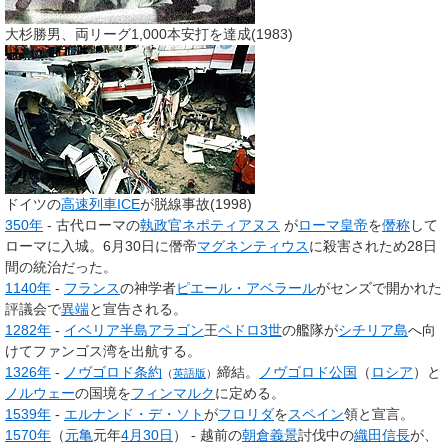
大杉勝男、両リーグ1,000本安打を達成(1983)
ドイツの
高速列車
ICE
が脱線事故(1998)
350年
- 古代ローマの
執政官
ネポティアヌス
が
ローマ皇帝
を
僭称
して
ローマに入城。6月30日に僭帝
マグネンティウス
に殺害されため28日
間の統治だった。
1140年
-
フランス
の神学者
ピエール・アベラール
がセンズで開かれた
評議会で
異端
と宣告される。
1282年
-
イベリア半島
アラゴン
王
ペドロ3世
の艦隊が
シチリア島
へ向
けてファンゴス湾を出航する。
1326年
-
ノヴゴロド条約
締結。
ノヴゴロド公国
（
ロシア
）と
（
英語版
）
ノルウェー
の国境を
フィンマルク
に定める。
1539年
-
エルナンド・デ・ソト
が
フロリダ
を
スペイン
領と宣言。
1570年
（
元亀
元年
4月30日
） - 越前の
朝倉義景
討伐中の
織田信長
が、