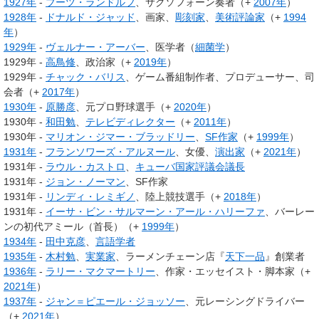
1927年
-
ブーツ・ランドルフ
、サクソフォーン奏者（+
2007年
）
1928年
-
ドナルド・ジャッド
、画家、
彫刻家
、
美術評論家
（+
1994
年
）
1929年
-
ヴェルナー・アーバー
、医学者（
細菌学
）
1929年 -
高鳥修
、政治家（+
2019年
）
1929年 -
チャック・バリス
、ゲーム番組制作者、プロデューサー、司
会者（+
2017年
）
1930年
-
原勝彦
、元プロ野球選手（+
2020年
）
1930年 -
和田勉
、
テレビディレクター
（+
2011年
）
1930年 -
マリオン・ジマー・ブラッドリー
、
SF作家
（+
1999年
）
1931年
-
フランソワーズ・アルヌール
、女優、
演出家
（+
2021年
）
1931年 -
ラウル・カストロ
、
キューバ国家評議会議長
1931年 -
ジョン・ノーマン
、SF作家
1931年 -
リンディ・レミギノ
、陸上競技選手（+
2018年
）
1931年 -
イーサ・ビン・サルマーン・アール・ハリーファ
、バーレー
ンの初代アミール（首長）（+
1999年
）
1934年
-
田中克彦
、
言語学者
1935年
-
木村勉
、
実業家
、ラーメンチェーン店『
天下一品
』創業者
1936年
-
ラリー・マクマートリー
、作家・エッセイスト・脚本家（+
2021年
）
1937年
-
ジャン＝ピエール・ジョッソー
、元レーシングドライバー
（+
2021年
）