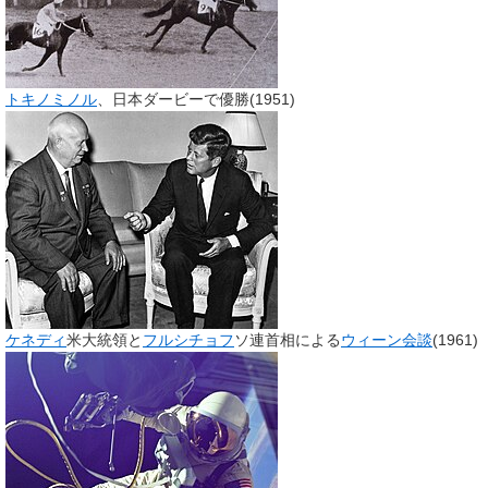
トキノミノル
、日本ダービーで優勝(1951)
ケネディ
米大統領と
フルシチョフ
ソ連首相による
ウィーン会談
(1961)