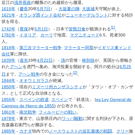
近江の
浅井長政
の離叛のため越前から撤退。
1615年
（
慶長
20年
5月7日
） -
大坂夏の陣
:
大坂城
天守閣が炎上。
1621年
-
オランダ西インド会社
が
ニューネーデルラント
に対する特許
状を得る。
[
1
]
1742年
（
寛保
2年
5月1日
） - 日本で
皆既日食
が観測される
。
1781年
-
イタリア
、
カーリ
で地震。
マグニチュード
6.5、死者300
人。
1818年
-
第三次マラーター戦争
:
マラーター同盟
が
イギリス東インド
会社
軍に降伏。
1839年
（
道光
19年
4月22日
） -
清
の官僚・
林則徐
が、英国から密輸さ
れた
アヘン
を虎門へ集め、海洋投棄を開始する。阿片の処分は
6月25
[
2
]
日
まで。
アヘン戦争
の引き金になった
。
1844年
-
オオウミガラス
が絶滅。
1850年
- 現在の
ミズーリ州
カンザスシティ
が「タウン・オブ・カンザ
ス」として正式な自治体となる。
1855年
-
スペインの鉄道
:
スペイン
で「鉄道法」 (
es:Ley General de
Caminos de Hierro de 1855
) が公布される。
1861年
-
南北戦争
:
フィルーピーの戦い
。
1878年
- 東京で、山形県庄内の
ワッパ騒動
に関する判決が下され、原
告森藤右衛門らが勝訴する。
1885年
-
カナダ
領内での
ノースウェストの反乱最後の戦闘
。
クリー
族