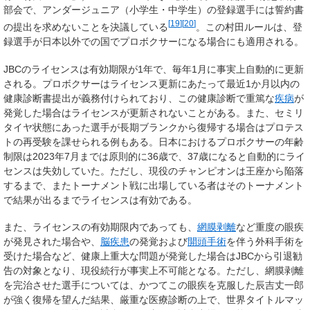
部会で、アンダージュニア（小学生・中学生）の登録選手には誓約書
[
19
]
[
20
]
の提出を求めないことを決議している
。この村田ルールは、登
録選手が日本以外での国でプロボクサーになる場合にも適用される。
JBCのライセンスは有効期限が1年で、毎年1月に事実上自動的に更新
される。プロボクサーはライセンス更新にあたって最近1か月以内の
健康診断書提出が義務付けられており、この健康診断で重篤な
疾病
が
発覚した場合はライセンスが更新されないことがある。また、セミリ
タイヤ状態にあった選手が長期ブランクから復帰する場合はプロテス
トの再受験を課せられる例もある。日本におけるプロボクサーの年齢
制限は2023年7月までは原則的に36歳で、37歳になると自動的にライ
センスは失効していた。ただし、現役のチャンピオンは王座から陥落
するまで、またトーナメント戦に出場している者はそのトーナメント
で結果が出るまでライセンスは有効である。
また、ライセンスの有効期限内であっても、
網膜剥離
など重度の眼疾
が発見された場合や、
脳疾患
の発覚および
開頭手術
を伴う外科手術を
受けた場合など、健康上重大な問題が発覚した場合はJBCから引退勧
告の対象となり、現役続行が事実上不可能となる。ただし、網膜剥離
を完治させた選手については、かつてこの眼疾を克服した辰吉丈一郎
が強く復帰を望んだ結果、厳重な医療診断の上で、世界タイトルマッ