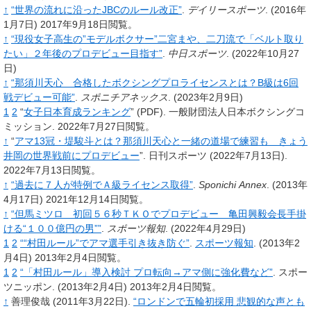
↑
“世界の流れに沿ったJBCのルール改正”
.
デイリースポーツ
.
(2016年
1月7日)
2017年9月18日閲覧。
↑
“現役女子高生の”モデルボクサー”二宮まや、二刀流で「ベルト取り
たい」２年後のプロデビュー目指す”
.
中日スポーツ
.
(2022年10月27
日)
↑
“那須川天心 合格したボクシングプロライセンスとは？B級は6回
戦デビュー可能”
.
スポニチアネックス
.
(2023年2月9日)
1
2
“
女子日本育成ランキング
”
(PDF).
一般財団法人日本ボクシングコ
ミッション.
2022年7月27日閲覧。
↑
“
アマ13冠・堤駿斗とは？那須川天心と一緒の道場で練習も きょう
井岡の世界戦前にプロデビュー
”.
日刊スポーツ
(2022年7月13日).
2022年7月13日閲覧。
↑
“過去に７人が特例でＡ級ライセンス取得”
.
Sponichi Annex
.
(2013年
4月17日)
2021年12月14日閲覧。
↑
“但馬ミツロ 初回５６秒ＴＫＯでプロデビュー 亀田興毅会長手掛
ける“１００億円の男””
.
スポーツ報知
.
(2022年4月29日)
1
2
““村田ルール”でアマ選手引き抜き防ぐ”
.
スポーツ報知
.
(2013年2
月4日)
2013年2月4日閲覧。
1
2
“「村田ルール」導入検討 プロ転向→アマ側に強化費など”
.
スポー
ツニッポン.
(2013年2月4日)
2013年2月4日閲覧。
↑
善理俊哉
(2011年3月22日).
“ロンドンで五輪初採用 悲観的な声とも