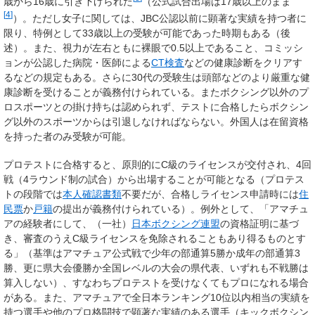
歳から16歳に引き下げられた
（公式試合出場は17歳以上のまま
[
4
]
）。ただし女子に関しては、JBC公認以前に顕著な実績を持つ者に
限り、特例として33歳以上の受験が可能であった時期もある（後
述）。また、視力が左右ともに裸眼で0.5以上であること、コミッシ
ョンが公認した病院・医師による
CT検査
などの健康診断をクリアす
るなどの規定もある。さらに30代の受験生は頭部などのより厳重な健
康診断を受けることが義務付けられている。またボクシング以外のプ
ロスポーツとの掛け持ちは認められず、テストに合格したらボクシン
グ以外のスポーツからは引退しなければならない。外国人は在留資格
を持った者のみ受験が可能。
プロテストに合格すると、原則的にC級のライセンスが交付され、4回
戦（4ラウンド制の試合）から出場することが可能となる（プロテス
トの段階では
本人確認書類
不要だが、合格しライセンス申請時には
住
民票
か
戸籍
の提出が義務付けられている）。例外として、「アマチュ
アの経験者にして、（一社）
日本ボクシング連盟
の資格証明に基づ
き、審査のうえC級ライセンスを免除されることもあり得るものとす
る」（基準はアマチュア公式戦で少年の部通算5勝か成年の部通算3
勝、更に県大会優勝か全国レベルの大会の県代表、いずれも不戦勝は
算入しない）、すなわちプロテストを受けなくてもプロになれる場合
がある。また、アマチュアで全日本ランキング10位以内相当の実績を
持つ選手や他のプロ格闘技で顕著な実績のある選手（キックボクシン