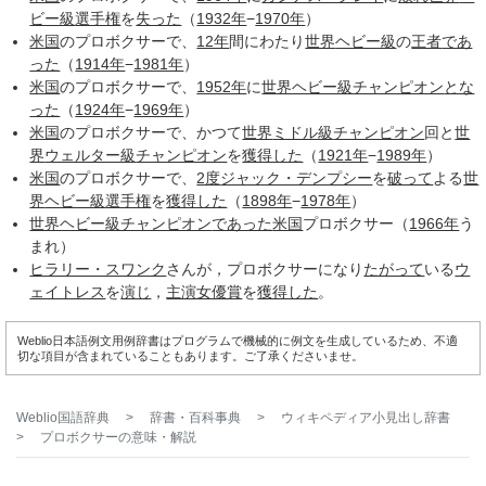
ビー級
選手権
を
失った
（
1932年
−
1970年
）
米国
のプロボクサーで、
12年
間にわたり
世界
ヘビー級
の
王者
であ
った
（
1914年
−
1981年
）
米国
のプロボクサーで、
1952年
に
世界ヘビー級チャンピオン
とな
った
（
1924年
−
1969年
）
米国
のプロボクサーで、かつて
世界
ミドル級
チャンピオン
回と
世
界
ウェルター級
チャンピオン
を
獲得した
（
1921年
−
1989年
）
米国
のプロボクサーで、
2度
ジャック・デンプシー
を
破って
よる
世
界
ヘビー級
選手権
を
獲得した
（
1898年
−
1978年
）
世界ヘビー級チャンピオン
であった
米国
プロボクサー（
1966年
う
まれ）
ヒラリー・スワンク
さんが，プロボクサーになり
たがって
いる
ウ
ェイトレス
を
演じ
，
主演女優賞
を
獲得した
。
Weblio日本語例文用例辞書はプログラムで機械的に例文を生成しているため、不適
切な項目が含まれていることもあります。ご了承くださいませ。
Weblio国語辞典
>
辞書・百科事典
>
ウィキペディア小見出し辞書
>
プロボクサー
の意味・解説