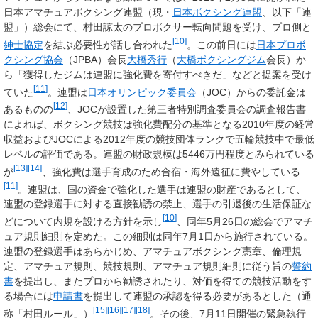
日本アマチュアボクシング連盟（現・
日本ボクシング連盟
、以下「連
盟」）総会にて、村田諒太のプロボクサー転向問題を受け、プロ側と
[
10
]
紳士協定
を結ぶ必要性が話し合われた
。この前日には
日本プロボ
クシング協会
（JPBA）会長
大橋秀行
（
大橋ボクシングジム
会長）か
ら「獲得したジムは連盟に強化費を寄付すべきだ」などと提案を受け
[
11
]
ていた
。連盟は
日本オリンピック委員会
（JOC）からの委託金は
[
12
]
あるものの
、JOCが設置した第三者特別調査委員会の調査報告書
によれば、ボクシング競技は強化費配分の基準となる2010年度の経常
収益およびJOCによる2012年度の競技団体ランクで五輪競技中で最低
レベルの評価である。連盟の財政規模は5446万円程度とみられている
[
13
]
[
14
]
が
、強化費は選手育成のため合宿・海外遠征に費やしている
[
11
]
。連盟は、国の資金で強化した選手は連盟の財産であるとして、
連盟の登録選手に対する直接勧誘の禁止、選手の引退後の生活保証な
[
10
]
どについて内規を設ける方針を示し
、同年5月26日の総会でアマチ
ュア規則細則を定めた。この細則は同年7月1日から施行されている。
連盟の登録選手はあらかじめ、アマチュアボクシング憲章、倫理規
定、アマチュア規則、競技規則、アマチュア規則細則に従う旨の
誓約
書
を提出し、またプロから勧誘されたり、対価を得ての競技活動をす
る場合には
申請書
を提出して連盟の承認を得る必要があるとした（通
[
15
]
[
16
]
[
17
]
[
18
]
称「村田ルール」）
。その後、7月11日開催の緊急執行