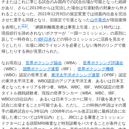
チまたはこれに準じる試合のみ国内での試合出場が可能となった経緯
があり、さらに2013年からは完治した場合は引退勧告の対象から外さ
れることになった。2021年12月9日の規定変更では頭蓋内出血を完治
させた選手も同様となり、旧規定で引退となった
山中竜也
が現役復帰
[
21
]
を表明した
。「網膜剥離罹患者は事実上引退」という時代には、
現役続行を諦めきれないボクサーが「一国一コミッション」の原則に
反して一時存在した
IBF日本
などの弱小コミッションに活路を見出そ
うとしたり、出場にJBCライセンスを必要としない海外のリングで復
帰したりする例が見受けられた。
なお現在は、
世界ボクシング協会
（WBA）、
世界ボクシング評議会
（WBC）、
国際ボクシング連盟
（IBF）、
世界ボクシング機構
（WBO）認定の世界王者、
東洋太平洋ボクシング連盟
（OPBF）認定
の東洋太平洋王者、WBO認定のアジア太平洋王者、あるいは日本王
者となったキャリアを持つ者、WBA、WBC、IBF、WBO認定の世界
タイトル挑戦経験者、現役の世界ランカー（WBA、WBC、IBF、
WBOの15位以内）、あるいは日本ランカーに限り、37歳を過ぎても
試合に出場することが可能である。ただし、この特例の申請はその選
手の最終試合から3年以内（2008年のルール改正以前に最終試合に出
場した者については5年以内）とし、JBCによる審査とコミッション
ドクターによる頭部MRI検査など特別診断をパスすることが条件とな