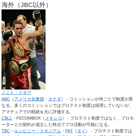
海外（JBC以外）
ノニト・ドネア
ABC
（
アメリカ合衆国
・
カナダ
） - コミッションが州ごとで制度が異
なる。多くのコミッションではプロテスト制度は採用していないが、
アマチュアでの戦績を元に評価する。
CBLL
・FECOMBOX（
メキシコ
） - プロテスト制度ではなく、プロモ
ーターとの契約が成立した時点でプロ活動が可能になる。
TBC
・
ルンピニー・スタジアム
・
PAT
（
タイ
） - プロテスト制度では