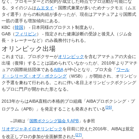
なく、プロモーターとの契約が成立した時点でプロ活動が可能にな
る。タイのジムは
ムエタイ
・国際式兼業が多いためナックモエ（ムエ
タイ選手）からの転向組が多かったが、現在はアマチュアより国際式
一筋の選手も増加傾向にある。
KBC（
韓国
） - 日本同様のプロテスト制度あり。
GAB（
フィリピン
） - 指定された健康診断の受診と後見人（ジム会
長・トレーナーなど）のみ義務付けられる。
オリンピック出場
これまでは、プロボクサーが
オリンピック
を含むアマチュアの大会に
出場（復帰）することは認められていなかったが、2010年よりアマチ
ュアの国際統括団体である
AIBA
が中心となり、プロ大会「
ワール
ド・シリーズ・オブ・ボクシング
（WSB）」が開始され、オリンピッ
ク予選を兼ねて行われる。これに伴い名目上オリンピックボクシング
もプロに門戸が開かれた形となる。
2013年からはAIBA直轄の本格的プロ組織「AIBAプロボクシング・プ
[
26
]
ログラム（APB）」を発足することも発表されている
。
→詳細は「
国際ボクシング協会 §
APB
」を参照
リオデジャネイロオリンピック
を目前に控えた2016年、AIBAは規定
[
27
]
を改正しプロの参加が全面解禁された
。