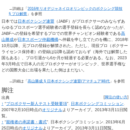
→詳細は「
2016年リオデジャネイロオリンピックのボクシング競技
§
プロ解禁
」を参照
日本では
日本ボクシング連盟
（JABF）がプロボクサーのみならずあ
らゆるプロスポーツ選手経験者の選手登録を長らく認めなかったが、
JABFへの登録を希望するプロでの世界チャンピオン経験者である
高
山勝成
が
日本スポーツ仲裁機構
へ仲裁を申し立てたのを機に、2018年
10月以降、元プロの登録が解禁された。ただし、現役プロ（ボクサー
ライセンス保持者）の登録は以降も認めておらず（海外では解禁した
国もある）、プロ引退から6か月が経過する必要がある。なお、2023
年3月時点で日本人の元プロボクサーがオリンピック、世界選手権な
どの国際大会に出場を果たした例はまだない。
→詳細は「
高山勝成 §
日本ボクシング連盟(アマチュア)時代
」を参照
脚注
出典
[
脚注の使い方
]
↑
“
プロボクサー新人テスト受験要項
”.
日本ボクシングコミッション
.
2007年2月10日時点の
オリジナル
よりアーカイブ。2013年3月11日閲
覧。
↑
“
親権者の承諾書・書式
”.
日本ボクシングコミッション.
2013年6月
25日時点の
オリジナル
よりアーカイブ。2013年3月11日閲覧。