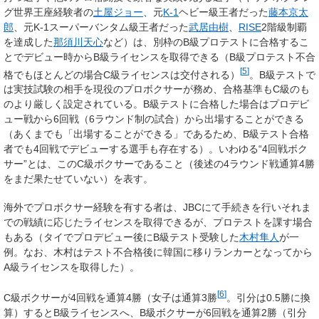
グ世界王座経験者の
土屋ジョー
、元
K-1
ヘビー級王者だった
藤本京太
郎
、元K-1スーパーバンタム級王者だった
武居由樹
、
RISE
2階級制覇
を達成した
那須川天心
など）は、別枠のB級プロテストに合格するこ
とでデビュー時からB級ライセンスを取得できる（B級プロテスト不合
[
5
]
格でもほとんどの場合C級ライセンスは交付される）
。B級テストで
は実技試験の相手を現役のプロボクサーが務め、合格基準もC級のも
のより厳しく設定されている。B級テストに合格した場合はプロデビ
ュー戦から6回戦（6ラウンド制の試合）から出場することができる
（あくまでも「出場することができる」であるため、B級テスト合格
者でも4回戦でデビューする選手も存在する）。いわゆる“4回戦ボク
サー”とは、このC級ボクサーであること（後述の4ラウンド戦通算4勝
をまだ果たせていない）を表す。
海外でプロボクサー経験を有する者は、JBCにて手続きを行いそれま
での戦績に応じたライセンスを取得できるが、プロテストを課す場合
もある（タイでプロデビュー後にB級テスト受験した
木村隼人
が一
例。なお、木村はテスト不合格後に韓国に移りランカーとなってから
A級ライセンスを取得した）。
[
6
]
C級ボクサーが4回戦を通算4勝（女子は通算3勝
。引分は0.5勝に換
算）するとB級ライセンスへ、B級ボクサーが6回戦を通算2勝（引分