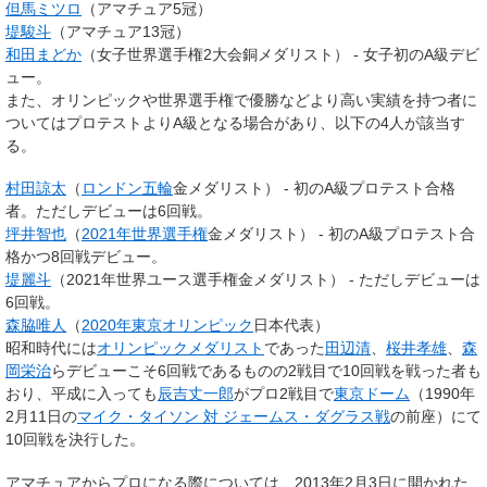
但馬ミツロ
（アマチュア5冠）
堤駿斗
（アマチュア13冠）
和田まどか
（女子世界選手権2大会銅メダリスト） - 女子初のA級デビ
ュー。
また、オリンピックや世界選手権で優勝などより高い実績を持つ者に
ついてはプロテストよりA級となる場合があり、以下の4人が該当す
る。
村田諒太
（
ロンドン五輪
金メダリスト） - 初のA級プロテスト合格
者。ただしデビューは6回戦。
坪井智也
（
2021年世界選手権
金メダリスト） - 初のA級プロテスト合
格かつ8回戦デビュー。
堤麗斗
（2021年世界ユース選手権金メダリスト） - ただしデビューは
6回戦。
森脇唯人
（
2020年東京オリンピック
日本代表）
昭和時代には
オリンピックメダリスト
であった
田辺清
、
桜井孝雄
、
森
岡栄治
らデビューこそ6回戦であるものの2戦目で10回戦を戦った者も
おり、平成に入っても
辰吉丈一郎
がプロ2戦目で
東京ドーム
（1990年
2月11日の
マイク・タイソン 対 ジェームス・ダグラス戦
の前座）にて
10回戦を決行した。
アマチュアからプロになる際については、2013年2月3日に開かれた