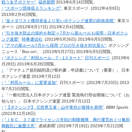
戦う女子ボクサー”
.
福井新聞
2013年6月14日閲覧。
↑
“スポーツ団体収入ランキング”
.
東京スポーツ.
(2012年4月8日)
2013年2月4日閲覧。
↑
“金メダリスト獲得資金より安いボクシング連盟の財政規模”
.
東京ス
ポーツ.
(2012年8月17日)
2013年2月4日閲覧。
↑
“引き抜き防止の規約を制定＝7月から新ルールも採用－日本ボクシ
ング連盟”
.
時事通信社
.
(2013年5月26日)
2013年6月5日閲覧。
↑
“アマの新ルール7月から採用 プロの引き抜き対抗策も”
.
ボクシング
ニュース「Box-on!」.
(2013年5月27日)
2013年6月5日閲覧。
↑
“ボクシング「村田ルール」7・1スタート”
.
日刊スポーツ
.
(2013年6
月28日)
2013年6月28日閲覧。
↑
「アマチュア規則細則及び誓約書，申請書について（重要）」 日本
ボクシング連盟 2013年7月12日
↑
“「村田ルール」に変更追加”
.
日刊スポーツ.
(2013年7月23日)
2013
年7月23日閲覧。
↑
「一般社団法人日本ボクシング連盟 緊急執行部会開催について（お
知らせ）」 日本ボクシング連盟 2013年7月12日
↑
“【ボクシング】 元世界王者・山中竜也が復帰を表明”
.
BBM Sports
.
(2021年12月18日)
↑
“ＪＢＣ、３７歳でライセンス失効の制限撤廃 興行運営めぐり亀田
興毅氏に厳重注意”
.
産経新聞
.
(2023年7月19日)
2023年7月21日閲