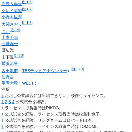
[
注1 6
]
高野人母美
[
注1 7
]
クレイ勇輝
小野木里奈
[
注1 8
]
大関さおり
[
注1 9
]
さち
山本千尋
五味洸一
渡辺光
[
注1 2
]
山下翼
横浜流星
[
注1 10
]
古田敬郷
（
TBSテレビアナウンサー
）
佐野岳
重岡大毅
（
WEST.
）
注釈
↑
ただし公式試合には出場できない、条件付ライセンス。
1
2
3
4
公式試合を経験。
↑
ライセンス取得当時はRIKIYA。
↑
公式試合を経験。ライセンス取得当時は松島利也子。
↑
公式試合を経験。リングネームはロバート山本。
↑
公式試合を経験。ライセンス取得当時はTOMOMI。