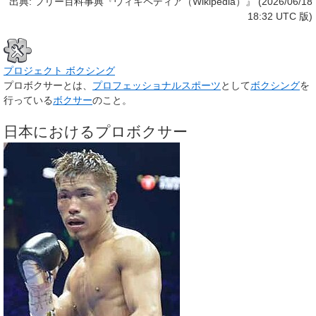
出典: フリー百科事典『ウィキペディア（Wikipedia）』 (2026/06/18
18:32 UTC 版)
プロジェクト
ボクシング
プロボクサー
とは、
プロフェッショナルスポーツ
として
ボクシング
を
行っている
ボクサー
のこと。
日本におけるプロボクサー