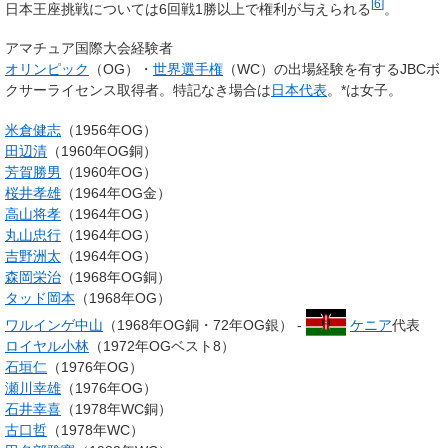
[
6
]
日本王座挑戦については6回戦1勝以上で権利が与えられる
。
アマチュア国際大会経験者
オリンピック
（OG）・
世界選手権
（WC）の出場経験を有するJBCボ
クサーライセンス取得者。特記なき場合は
日本代表
。*は女子。
米倉健志
（1956年OG）
田辺清
（1960年OG銅）
芳賀勝男
（1960年OG）
桜井孝雄
（1964年OG金）
高山将孝
（1964年OG）
丸山忠行
（1964年OG）
吉野洲太
（1964年OG）
森岡栄治
（1968年OG銅）
タッド岡本
（1968年OG）
ワルインゲ中山
（1968年OG銅・72年OG銀） -
ケニア
代表
ロイヤル小林
（1972年OGベスト8）
石垣仁
（1976年OG）
瀬川幸雄
（1976年OG）
石井幸喜
（1978年WC銅）
古口哲
（1978年WC）