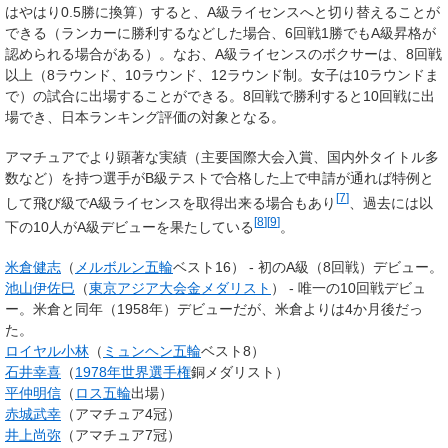
はやはり0.5勝に換算）すると、A級ライセンスへと切り替えることが
できる（ランカーに勝利するなどした場合、6回戦1勝でもA級昇格が
認められる場合がある）。なお、A級ライセンスのボクサーは、8回戦
以上（8ラウンド、10ラウンド、12ラウンド制。女子は10ラウンドま
で）の試合に出場することができる。8回戦で勝利すると10回戦に出
場でき、日本ランキング評価の対象となる。
アマチュアでより顕著な実績（主要国際大会入賞、国内外タイトル多
数など）を持つ選手がB級テストで合格した上で申請が通れば特例と
[
7
]
して飛び級でA級ライセンスを取得出来る場合もあり
、過去には以
[
8
]
[
9
]
下の10人がA級デビューを果たしている
。
米倉健志
（
メルボルン五輪
ベスト16） - 初のA級（8回戦）デビュー。
池山伊佐巳
（
東京アジア大会
金メダリスト
） - 唯一の10回戦デビュ
ー。米倉と同年（1958年）デビューだが、米倉よりは4か月後だっ
た。
ロイヤル小林
（
ミュンヘン五輪
ベスト8）
石井幸喜
（
1978年世界選手権
銅メダリスト）
平仲明信
（
ロス五輪
出場）
赤城武幸
（アマチュア4冠）
井上尚弥
（アマチュア7冠）