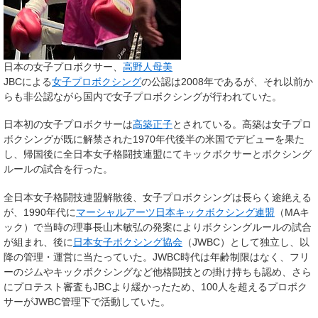
日本の女子プロボクサー、
高野人母美
JBCによる
女子プロボクシング
の公認は2008年であるが、それ以前か
らも非公認ながら国内で女子プロボクシングが行われていた。
日本初の女子プロボクサーは
高築正子
とされている。高築は女子プロ
ボクシングが既に解禁された1970年代後半の米国でデビューを果た
し、帰国後に全日本女子格闘技連盟にてキックボクサーとボクシング
ルールの試合を行った。
全日本女子格闘技連盟解散後、女子プロボクシングは長らく途絶える
が、1990年代に
マーシャルアーツ日本キックボクシング連盟
（MAキ
ック）で当時の理事長山木敏弘の発案によりボクシングルールの試合
が組まれ、後に
日本女子ボクシング協会
（JWBC）として独立し、以
降の管理・運営に当たっていた。JWBC時代は年齢制限はなく、フリ
ーのジムやキックボクシングなど他格闘技との掛け持ちも認め、さら
にプロテスト審査もJBCより緩かったため、100人を超えるプロボク
サーがJWBC管理下で活動していた。