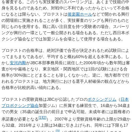
を審査する。このうち実技審査のスパーリングは、あくまで技能の中
身を見るものであるため、対戦中に不利であったからといって不合格
になるとは限らない。プロテストは
後楽園ホール
などで開かれる興行
の開場前に実施されることが多く、実技審査のリングも興行のものと
同じものを使用する。既に高い注目度を持つ受験者の場合、スパーリ
ングが興行の一環として一般公開される場合もある。ただし西日本ボ
クシング協会などでは加盟ジムを会場として使用する場合もある。
プロテストの合格率は、絶対評価で合否が決定されるため試験日によ
ってまちまちであるが、平均すると概ね60%を超える水準にある。し
かし
安河内剛
がJBC本部事務局長に就任した2006年頃から数年間は審
査がやや厳格となり、東京地区・関西地区では1回の試験における合
格率が30%強にとどまることも珍しくなかった。逆に、地方都市で行
われるプロテストは、地方興行における選手人材確保の観点などから
合格率が比較的高い傾向にある。
プロテストの受験資格はJBCが公認したプロの
ボクシングジム
（
日本
プロボクシング協会
加盟ジム）に所属する練習生で、16歳から34歳ま
での男女（35歳の誕生日の前日まで申込可能。未成年者には親権者の
[
1
]
[
2
]
承諾書が必要となる
）。2007年より受験資格年齢の上限が29歳か
ら32歳、2016年より上限は34歳に引き上げられ、同年には下限も17
[
3
]