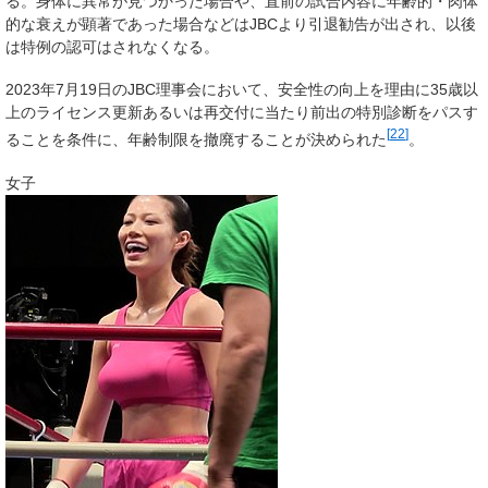
る。身体に異常が見つかった場合や、直前の試合内容に年齢的・肉体
的な衰えが顕著であった場合などはJBCより引退勧告が出され、以後
は特例の認可はされなくなる。
2023年7月19日のJBC理事会において、安全性の向上を理由に35歳以
上のライセンス更新あるいは再交付に当たり前出の特別診断をパスす
[
22
]
ることを条件に、年齢制限を撤廃することが決められた
。
女子