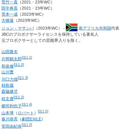
荒竹一真
（2021・23年WC）
田中将吾
（2021・23年WC）
荒本一成
（2023年WC）
大橋蓮
（2023年WC）
ジョン・マサンバ
（2023年WC） -
南アフリカ共和国
代表
JBCのプロボクサーライセンスを保持している著名人
元プロボクサーとしての芸能界入りを除く。
山田隆夫
[
注1 1
]
片岡鶴太郎
[
注1 2
]
和泉修
山川豊
[
注1 3
]
川口力哉
桂歌蔵
森脇健児
[
注1 2
]
桂文鹿
[
注1 4
]
郷司利也子
[
注1 5
]
山本博
（
ロバート
）
春川恭亮
（
劇団EXILE
）
[
注1 2
]
安田由紀奈