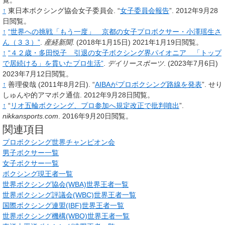
覧。
↑
東日本ボクシング協会女子委員会.
“
女子委員会報告
”.
2012年9月28
日閲覧。
↑
“世界への挑戦「もう一度」 京都の女子プロボクサー・小澤瑶生さ
ん（３３）”
.
産経新聞
.
(2018年1月15日)
2021年1月19日閲覧。
↑
“４２歳・多田悦子 引退の女子ボクシング界パイオニア 「トップ
で居続ける」を貫いたプロ生活”
.
デイリースポーツ
.
(2023年7月6日)
2023年7月12日閲覧。
↑
善理俊哉
(2011年8月2日).
“
AIBAがプロボクシング路線を発表
”.
せり
しゅんや的アマボク通信.
2012年9月28日閲覧。
↑
“
リオ五輪ボクシング、プロ参加へ規定改正で批判噴出
”.
nikkansports.com
.
2016年9月20日閲覧。
関連項目
プロボクシング世界チャンピオン会
男子ボクサー一覧
女子ボクサー一覧
ボクシング現王者一覧
世界ボクシング協会(WBA)世界王者一覧
世界ボクシング評議会(WBC)世界王者一覧
国際ボクシング連盟(IBF)世界王者一覧
世界ボクシング機構(WBO)世界王者一覧