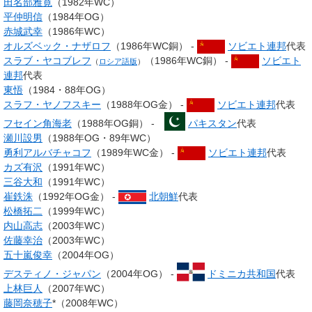
田名部雅寛
（1982年WC）
平仲明信
（1984年OG）
赤城武幸
（1986年WC）
オルズベック・ナザロフ
（1986年WC銅） -
ソビエト連邦
代表
スラブ・ヤコブレフ
（1986年WC銅） -
ソビエト
（
ロシア語版
）
連邦
代表
東悟
（1984・88年OG）
スラフ・ヤノフスキー
（1988年OG金） -
ソビエト連邦
代表
フセイン角海老
（1988年OG銅） -
パキスタン
代表
瀬川設男
（1988年OG・89年WC）
勇利アルバチャコフ
（1989年WC金） -
ソビエト連邦
代表
カズ有沢
（1991年WC）
三谷大和
（1991年WC）
崔鉄洙
（1992年OG金） -
北朝鮮
代表
松橋拓二
（1999年WC）
内山高志
（2003年WC）
佐藤幸治
（2003年WC）
五十嵐俊幸
（2004年OG）
デスティノ・ジャパン
（2004年OG） -
ドミニカ共和国
代表
上林巨人
（2007年WC）
藤岡奈穂子
*（2008年WC）