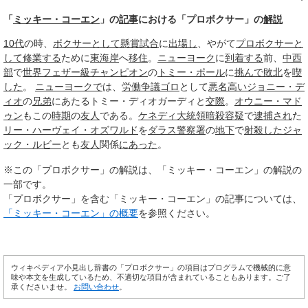
「
ミッキー・コーエン
」の
記事
における「プロボクサー」の
解説
10代
の時、
ボクサーとして
懸賞
試合
に
出場し
、やがて
プロボクサーと
して
修業する
ために
東海岸
へ
移住
。
ニューヨーク
に
到着する
前、
中西
部
で
世界
フェザー級
チャンピオン
の
トミー・ポール
に
挑んで
敗北
を
喫
した
。
ニューヨークで
は、
労働争議
ゴロ
として
悪名高い
ジョニー・デ
ィオ
の
兄弟
にあたるトミー・ディオガーディと
交際
。
オウニー・マド
ゥン
もこの
時期
の
友人
である。
ケネディ大統領
暗殺
容疑
で
逮捕され
た
リー・ハーヴェイ・オズワルド
を
ダラス
警察署
の
地下
で
射殺した
ジャ
ック・ルビー
とも
友人
関係
にあった
。
※この「プロボクサー」の解説は、「ミッキー・コーエン」の解説の
一部です。
「プロボクサー」を含む「ミッキー・コーエン」の記事については、
「ミッキー・コーエン」の概要
を参照ください。
ウィキペディア小見出し辞書の「プロボクサー」の項目はプログラムで機械的に意
味や本文を生成しているため、不適切な項目が含まれていることもあります。ご了
承くださいませ。
お問い合わせ
。