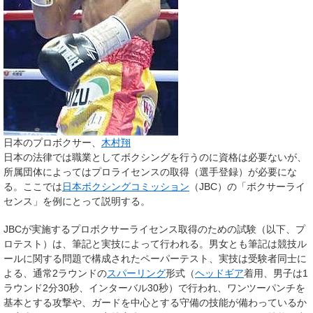
日本のプロボクサー、
木村翔
日本の法律では職業としてボクシングを行うのに資格は必要ないが、
所属団体によってはプロライセンスの取得（選手登録）が必要にな
る。ここでは
日本ボクシングコミッション
（JBC）の「ボクサーライ
センス」を例にとって説明する。
JBCが実施するプロボクサーライセンス取得のための試験（以下、プ
ロテスト）は、筆記と実技によって行われる。男女とも筆記は競技ル
ールに関する問題で構成されたペーパーテスト、実技は受験者同士に
よる、通常2ラウンドの
スパーリング
形式（
ヘッドギア
着用、男子は1
ラウンド2分30秒、インターバル30秒）で行われ、ワンツーパンチを
基本とする攻撃や、ガードを中心とする守備の技能が備わっているか