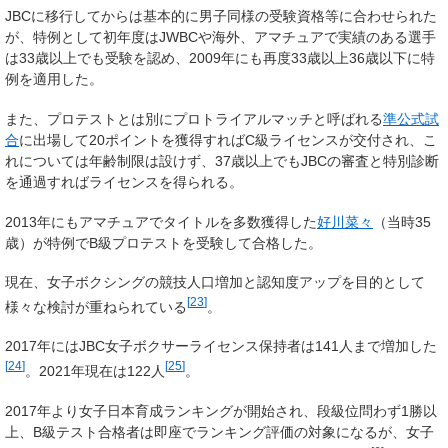
JBCに移行してからは基本的に男子同様の受験資格等に合わせられた
が、特例として初年度はJWBCや海外、アマチュアで実績のある選手
は33歳以上でも受験を認め、2009年にも再度33歳以上36歳以下に特
例を適用した。
また、プロテストとは別にプロトライアルマッチと呼ばれる
準公式試
合
に出場して20ポイントを獲得すればC級ライセンスが交付され、こ
れについては年齢制限は設けず、37歳以上でもJBCの審査と特別診断
を通過すればライセンスを得られる。
2013年にもアマチュアでタイトルを多数獲得した
好川菜々
（当時35
歳）が特例でB級プロテストを受験して合格した。
現在、女子ボクシングの競技人口増加と認知度アップを目的として
[
23
]
様々な検討が重ねられている
。
2017年にはJBC女子ボクサーライセンス保持者は141人まで増加した
[
24
]
[
25
]
。2021年現在は122人
。
2017年より女子日本育成ランキングが開始され、段級位問わず1勝以
上、B級テスト合格者は即座でランキング評価の対象になるが、女子