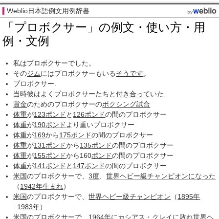
Weblio日本語例文用例辞書
「プロボクサー」の例文・使い方・用
例・文例
私はプロボクサーでした。
その
ジム
にはプロボクサーもいる
そうです
。
プロボクサー.
当時
彼はよくプロボクサーたちと
付き合って
いた.
賞金
のためのプロボクサーの
ボクシング
試合
体重
が
123
ポンド
と
126
ポンド
の間のプロボクサー
体重
が
190
ポンド
より重いプロボクサー
体重
が
169
から
175
ポンド
の間のプロボクサー
体重
が
131
ポンド
から
135
ポンド
の間のプロボクサー
体重
が
155
ポンド
から160
ポンド
の間のプロボクサー
体重
が
141
ボンド
と
147
ポンド
の間のプロボクサー
米国
のプロボクサーで、
3度
、
世界ヘビー級チャンピオン
になった
（
1942年
生まれ
）
米国
のプロボクサーで、
世界ヘビー級チャンピオン
（
1895年
−
1983年
）
米国
のプロボクサーで、
1964年
に
カシアス・クレイ
に
敗れ
世界
ヘ