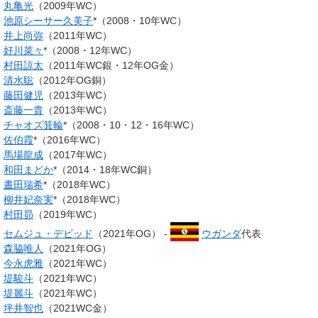
丸亀光
（2009年WC）
池原シーサー久美子
*（2008・10年WC）
井上尚弥
（2011年WC）
好川菜々
*（2008・12年WC）
村田諒太
（2011年WC銀・12年OG金）
清水聡
（2012年OG銅）
藤田健児
（2013年WC）
斎藤一貴
（2013年WC）
チャオズ箕輪
*（2008・10・12・16年WC）
佐伯霞
*（2016年WC）
馬場龍成
（2017年WC）
和田まどか
*（2014・18年WC銅）
晝田瑞希
*（2018年WC）
柳井妃奈実
*（2018年WC）
村田昴
（2019年WC）
セムジュ・デビッド
（2021年OG） -
ウガンダ
代表
森脇唯人
（2021年OG）
今永虎雅
（2021年WC）
堤駿斗
（2021年WC）
堤麗斗
（2021年WC）
坪井智也
（2021WC金）