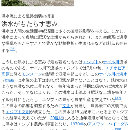
洪水流による道路舗装の損壊
洪水がもたらす恵み
洪水は人間の生活面や経済面に多くの破壊的影響を与える。しかし、
洪水によって農地に肥沃な土壌がもたらされたり、また生態系に適度
な攪乱をもたらすことで豊かな動植物相が生まれるなどの利点も存在
[
36
]
する
。
こうした洪水による恵みで最も著名なものは
エジプト
の
ナイル川
流域
のものである。ナイル川下流域のエジプトでは7月中旬、
エチオピア
高原
に降る
モンスーン
の影響で氾濫を起こすが、この
ナイル川の洪水
は水位の上下はあれど氾濫が起きないことはなく、鉄砲水の
（
英語版
）
ような急激な水位上昇もなく、毎年決まった時期に穏やかに洪水が起
こった。そしてなによりも、この洪水は上流より肥沃な土壌を毎年ナ
[
37
]
イル河畔にもたらし、エジプトの豊かな農業生産を支えていた
。
この洪水の影響を調整するために
文明
が発達し、世界最古の文明であ
る
エジプト文明
が成立した。この洪水は19世紀末にいたるまでエジプ
トの経済を支えていたが、
20世紀
に入ると通年灌漑が可能となって逆
に洪水はエジプト農業の障害となり、
1970年
の
アスワン・ハイ・ダム
[
38
]