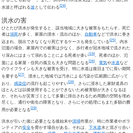
[
24
]
水波と呼ばれる
波
として伝わる
。
洪水の害
ひとたび洪水が発生すると、該当地域に大きな被害をもたらす。死亡
者は
溺死
が多く、家屋の浸水・流出のほか、
自動車
などで洪水に巻き
[
25
]
込まれ、脱出できなくなり死亡するケースも発生している
。内水
氾濫の場合、家屋内での被害は少なく、歩行者が冠水地域で流された
[
19
]
り深みにはまって溺れることによる死者が多い
。死者のほか、氾
[
26
]
濫による家屋・住民の孤立も大きな問題となる
。
電気
や
水道
など
のライフラインも大きな被害を受け、特に水道は復旧までに長い期間
[
27
]
を要する
。浸水した地域では汚水による汚染が広範囲に広がって
[
28
]
おり、
感染症
の流行も起こりやすい
。さらに浸水した家財道具の
ほとんどは以後使用することができないため被害額が大きくなるほ
か、それらが災害ゴミとして多量に排出されるため周囲の空間を埋め
尽くし、通行や衛生の障害となり、さらにその処理にもまた多額の費
[
29
]
用が必要となる
。
洪水が引いた後に必要となる後始末や
清掃
作業が、時に作業者やボラ
ンティアの
安全
を脅かす場合がある。それは、
下水道
水と混ざり合い