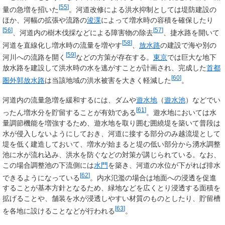
[
55
]
量の急増を招いた
。河道改修による洪水抑制としては堤防建設の
ほか、河幅の拡張や流路の
浚渫
によって増水時の容積を確保したり
[
56
]
[
57
]
、河道内の樹木伐採などによる障害物の除去
、捷水路を開いて
[
58
]
河道を直線化し増水時の流量を増やす
、
放水路
の建設で海や別の
[
59
]
河川への流路を開く
などの方策が存在する。
東京
では巨大な地下
放水路を建設して洪水時の水を逃がすことが計画され、完成した
首都
[
60
]
圏外郭放水路
は当該地域の洪水被害を大きく軽減した
。
河道内の流量急増を緩和するには、ダムや
遊水地
（
遊水池
）などでい
[
61
]
ったん増水分を貯留することが有効である
。遊水地においては水
量調節機能を増強するため、遊水地を取り囲む囲繞堤を築いて普段は
水が侵入しないようにしておき、河道に接する部分のみ越流堤として
堤を低く建造しておいて、増水が始まると堤の低い部分から湧水調整
池に水が流れ込み、洪水を防ぐなどの対策が講じられている。なお、
この場合調整池の下流側には
水門
を築き、河道の水位が下がれば排水
[
62
]
できるようになっている
。内水氾濫の場合は地面への浸透を促進
することが基本方針となるため、緑地などを広くとり浸透する面積を
拡げることや、舗装を水が浸透しやすい材質のものとしたり、貯留槽
[
63
]
を各地に設けることなどが行われる
。