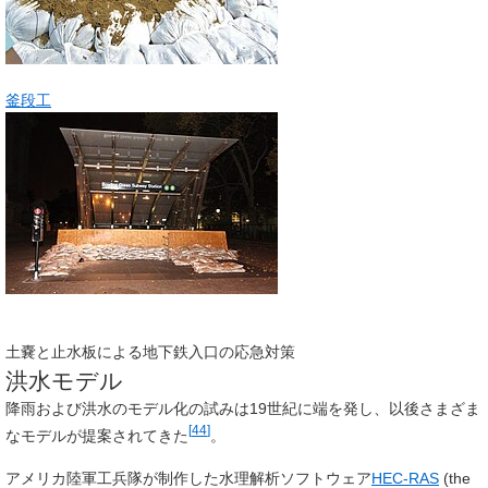
釜段工
土嚢と止水板による地下鉄入口の応急対策
洪水モデル
降雨および洪水のモデル化の試みは19世紀に端を発し、以後さまざま
[
44
]
なモデルが提案されてきた
。
アメリカ陸軍工兵隊が制作した水理解析ソフトウェア
HEC-RAS
(the