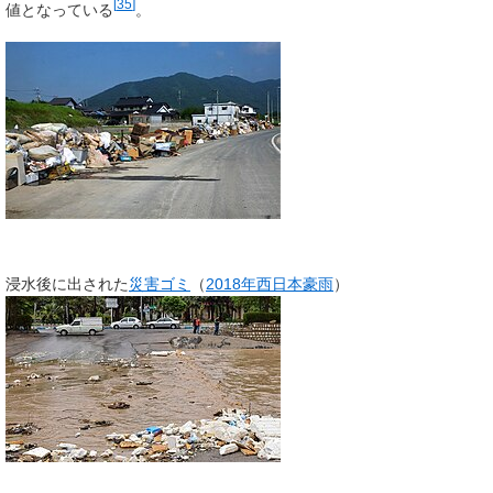
[
35
]
値となっている
。
浸水後に出された
災害ゴミ
（
2018年西日本豪雨
）