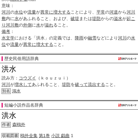
意味：
河川
の
水位
や
流量
が
異常に
増大する
ことにより、
平常
の
河道
から
河川
敷
内に
水
があふれること、および、
破堤
または
堤防
からの
溢水
が
起こ
り
河川敷
の
外側
に
水
が
溢れ
ること。
備考
：
水文学
における「洪水」の定義では、
降雨
や
融雪
などにより
河川
の
水
位
や
流量
が
異常に
増大する
こと。
歴史民俗用語辞典
洪水
読み方：
コウズイ
（ｋｏｕｚｕｉ）
河川
が
増水して
あふれること、
堤防
を
破って
流出する
こと。
鴻水
別名
短編小説作品名辞典
洪水
森鴎外
作者
鴎外
全集
第1巻
小説 戯曲
1
収載図書