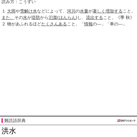
読み方：こうずい
１
大雨
や
雪解け水
などによって、
河川
の
水量
が
著しく
増加する
こと。
また、
その
水
が
堤防
から
氾濫
(
はんらん
)し、
流出する
こと。《
季
秋》
２
物があふれるほど
たくさんある
こと。「
情報
の―」「車の―」
難読語辞典
洪水