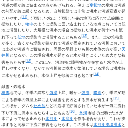
河道の幅が急に狭まる地点があげられる。例えば
扇状地
の扇端は河道
の勾配が急に緩くなるため、自然状態では非常に洪水と河道変遷が起
[
11
]
こりやすい
。氾濫した水は、氾濫した先の地形に応じて広範囲に
拡散したり、
輪中
のように堤防に囲い込まれている地点においては低
地に滞留したり、大規模な洪水の場合は拡散した洪水が何十kmも流
[
12
]
れ下って
低地
の堤防内に滞留することもある
。また、土砂堆積量
が多く、古くから堤防が築かれて河道が固定されている河川において
は土砂が河道内に蓄積され、周囲の平野よりも川の水位の方が高い
天
井川
となるが、この場合洪水が起きると水が引きにくいため大きな被
[
13
]
害をもたらす
。このほか、河道内に障害物が存在すると水位が上
昇しやすくなり、なかでも河川敷に樹木が繁茂している場合は洪水時
[
14
]
に水がせき止められ、水位上昇を顕著に引き起こす
。
融雪・鉄砲水
積雪
地では、冬季の異常な
気温
上昇、暖かい
強風
、
降雨
や、季節変動
[
15
]
による春季の気温上昇により融雪を要因とする洪水が発生する
。
このほか、ダムや
ため池
などの崩壊で貯留されていた水が一気に流れ
[
16
]
下り下流に洪水をもたらすこともある
。
氷河
地域では溶けた水が
氷によってせき止められ
氷河湖
・
氷底湖
を作る場合があり、これが決
壊すると同様に下流に被害をもたらす。この洪水は
氷河湖決壊洪水
と