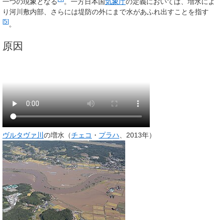
一つの現象となる
。一方日本国
気象庁
の定義においては、増水によ
り河川敷内部、さらには堤防の外にまで水があふれ出すことを指す
[
5
]
。
原因
ヴルタヴァ川
の増水（
チェコ
・
プラハ
、2013年）