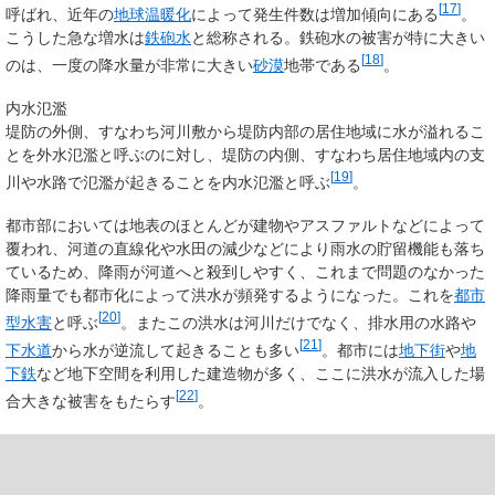
[
17
]
呼ばれ、近年の
地球温暖化
によって発生件数は増加傾向にある
。
こうした急な増水は
鉄砲水
と総称される。鉄砲水の被害が特に大きい
[
18
]
のは、一度の降水量が非常に大きい
砂漠
地帯である
。
内水氾濫
堤防の外側、すなわち河川敷から堤防内部の居住地域に水が溢れるこ
とを外水氾濫と呼ぶのに対し、堤防の内側、すなわち居住地域内の支
[
19
]
川や水路で氾濫が起きることを内水氾濫と呼ぶ
。
都市部においては地表のほとんどが建物やアスファルトなどによって
覆われ、河道の直線化や水田の減少などにより雨水の貯留機能も落ち
ているため、降雨が河道へと殺到しやすく、これまで問題のなかった
降雨量でも都市化によって洪水が頻発するようになった。これを
都市
[
20
]
型水害
と呼ぶ
。またこの洪水は河川だけでなく、排水用の水路や
[
21
]
下水道
から水が逆流して起きることも多い
。都市には
地下街
や
地
下鉄
など地下空間を利用した建造物が多く、ここに洪水が流入した場
[
22
]
合大きな被害をもたらす
。