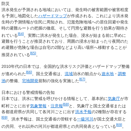
防災
洪水発生が予測される地域においては、発生時の被害範囲や被害程度
を予測し地図化した
ハザードマップ
が作成される。これにより洪水発
生時の予測情報が住民に周知され、氾濫危険地域への居住回避や発生
時の避難ルートの把握の徹底、そして円滑な避難を行う効果が期待さ
[
64
]
れている
。実際に洪水が発生した場合、浸水が始まる前に早めに
避難を行うことが推奨されており、周囲の浸水が始まったり夜間のた
め避難が危険な場合は自宅の2階などより高い場所へ移動することが
[
65
]
推奨されている
。
2010年代の日本では、全国的な洪水リスク評価とハザードマップ整備
[
66
]
が進められた
。国土交通省は、
流域
治水の観点から
遊水地
・
調整
[
67
]
池
の整備、
宅地開発
規制の強化を実施した
。
日本における警戒情報の告知
日本では、洪水に警戒を呼びかける情報として、基本的に
気象庁
が市
[
68
]
町村ごとに出す
気象警報
・
注意報
と、気象庁と国土交通省または
各都道府県が共同して各河川ごとに出す
洪水予報
の2種類が存在する
[
69
]
。洪水予報は、国土交通省の管轄する
一級河川
が国土交通大臣と
[
69
]
の共同、それ以外の河川が都道府県との共同発表となっている
。