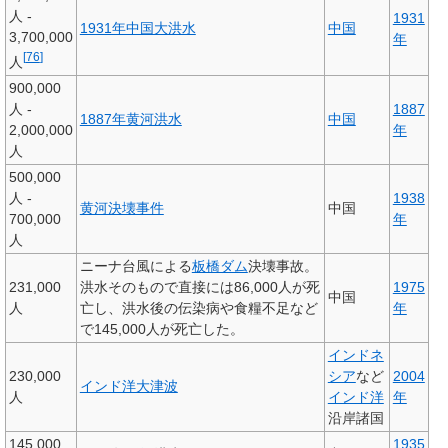
人 -
1931
1931年中国大洪水
中国
3,700,000
年
[
76
]
人
900,000
人 -
1887
1887年黄河洪水
中国
2,000,000
年
人
500,000
人 -
1938
黄河決壊事件
中国
700,000
年
人
ニーナ台風による
板橋ダム
決壊事故。
231,000
洪水そのもので直接には86,000人が死
1975
中国
人
亡し、洪水後の伝染病や食糧不足など
年
で145,000人が死亡した。
インドネ
230,000
シア
など
2004
インド洋大津波
人
インド洋
年
沿岸諸国
145,000
1935