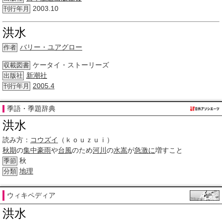
2003.10
刊行年月
洪水
バリー・ユアグロー
作者
ケータイ・ストーリーズ
収載図書
新潮社
出版社
2005.4
刊行年月
季語・季題辞典
洪水
読み方：
コウズイ
（ｋｏｕｚｕｉ）
秋期
の
集中豪雨
や
台風
のため
河川
の
水嵩
が
急激に
増すこと
秋
季節
地理
分類
ウィキペディア
洪水