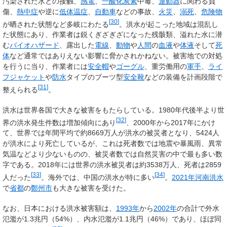
汚染された水との接触、
感電
、
一酸化炭素
中毒、
運動器
に関わる負
傷、
熱中症
や逆に
低体温症
、
自動車
などの事故、
火災
、
溺死
、
危険物
[
30
]
が晒された状態など多岐にわたる
。洪水が起こった地域は混乱し
た状態にあり、作業者は鋭くぎざぎざになった残骸類、溢れた水に潜
む
バイオハザード
、露出した
電線
、
動物
や
人間
の
血液
や
体液
そして
死
体
など通常ではありえない影響に脅かされかねない。被害地での対処
を行うに当り、作業者には
安全帽
や
ゴーグル
、重労働用の
軍手
、
ライ
フジャケット
や
防水
タイプのブーツ型
安全靴
などの装備を計画段階で
[
31
]
整えられる
。
洪水は世界各国で大きな被害をもたらしている。1980年代後半より世
[
32
]
界の洪水発生件数は増加傾向にあり
、2000年から2017年にかけ
て、世界では年間平均で約8669万人が洪水の被災者となり、5424人
が洪水により死亡しているが、これは死者数では地震や暴風雨、異常
気温などより少ないものの、被災者数では自然災害の中で最も多い数
字である。2018年には世界の洪水被災者は約3538万人、死者は2859
[
33
]
[
34
]
人だった
。海外では、中国の洪水が特に多い
。
2021年河南洪水
で
省都
の
鄭州市
も大きな被害を受けた。
なお、日本における洪水被害額は、
1993年
から
2002年
の合計で外水
氾濫が1.3兆円（54%）、内水氾濫が1.1兆円（46%）であり、ほぼ同