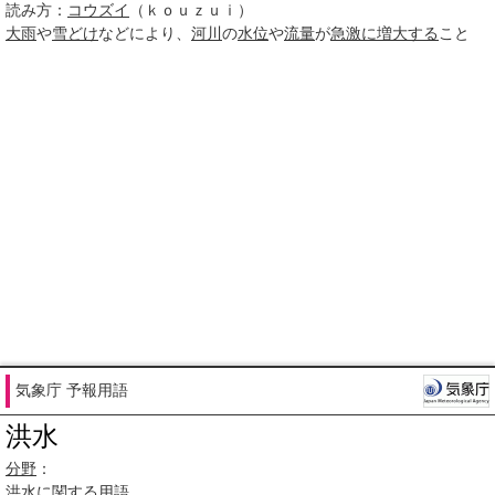
読み方：
コウズイ
（ｋｏｕｚｕｉ）
大雨
や
雪どけ
などにより、
河川
の
水位
や
流量
が
急激に
増大する
こと
気象庁 予報用語
洪水
分野
：
洪水
に関する
用語