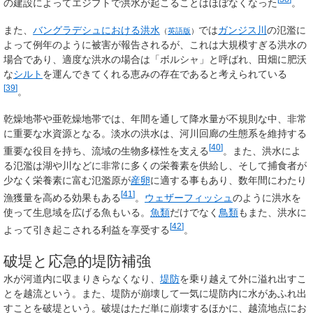
の建設によってエジプトで洪水が起こることはほぼなくなった
。
また、
バングラデシュにおける洪水
では
ガンジス川
の氾濫に
（
英語版
）
よって例年のように被害が報告されるが、これは大規模すぎる洪水の
場合であり、適度な洪水の場合は「ボルシャ」と呼ばれ、田畑に肥沃
な
シルト
を運んできてくれる恵みの存在であると考えられている
[
39
]
。
乾燥地帯や亜乾燥地帯では、年間を通して降水量が不規則な中、非常
に重要な水資源となる。淡水の洪水は、河川回廊の生態系を維持する
[
40
]
重要な役目を持ち、流域の生物多様性を支える
。また、洪水によ
る氾濫は湖や川などに非常に多くの栄養素を供給し、そして捕食者が
少なく栄養素に富む氾濫原が
産卵
に適する事もあり、数年間にわたり
[
41
]
漁獲量を高める効果もある
。
ウェザーフィッシュ
のように洪水を
使って生息域を広げる魚もいる。
魚類
だけでなく
鳥類
もまた、洪水に
[
42
]
よって引き起こされる利益を享受する
。
破堤と応急的堤防補強
水が河道内に収まりきらなくなり、
堤防
を乗り越えて外に溢れ出すこ
とを越流という。また、堤防が崩壊して一気に堤防内に水があふれ出
すことを破堤という。破堤はただ単に崩壊するほかに、越流地点にお