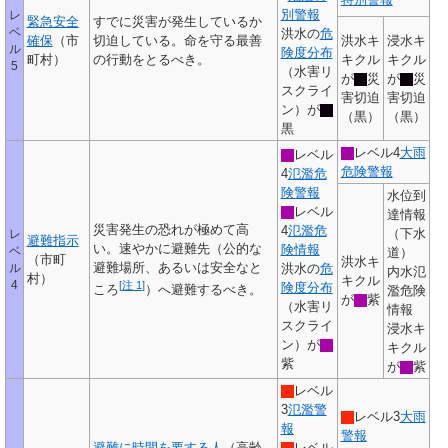
別警報
レ
緊急安全
すでに災害が発生しているか
ベ
洪水の
危
確保
（市
切迫している。命を守る最善
洪水キ
浸水キ
ル
険度分布
町村）
の行動をとるべき。
キクル
キクル
5
（水害リ
が
災
が
災
スクライ
害切迫
害切迫
ン）が
（黒）
（黒）
黒
レベル4
大雨
レベル
危険警報
4
氾濫危
険警報
水位到
レベル
達情報
災害発生の恐れが極めて高
4
氾濫危
（下水
レ
避難指示
い。速やかに避難先（公的な
険情報
ベ
道）
（市町
洪水キ
避難場所、あるいは安全なと
ル
洪水の
危
内水氾
村）
キクル
4
[
注 1
]
険度分布
ころ
）へ避難するべき。
濫危険
が
紫
（水害リ
情報
スクライ
浸水キ
ン）が
キクル
紫
が
紫
レベル
3
氾濫警
レベル3
大雨
報
警報
避難に時間を要する人
（高齢
レベル