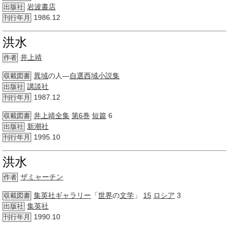
岩波書店
出版社
1986.12
刊行年月
洪水
井上靖
作者
異域
の人―
自選
西域
小説集
収載図書
講談社
出版社
1987.12
刊行年月
井上靖
全集
第6巻
短篇
6
収載図書
新潮社
出版社
1995.10
刊行年月
洪水
ザミャーチン
作者
集英社
ギャラリー
「
世界
の
文学
」
15
ロシア
3
収載図書
集英社
出版社
1990.10
刊行年月