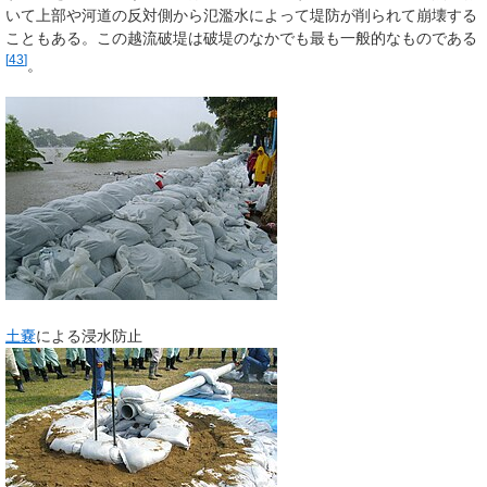
いて上部や河道の反対側から氾濫水によって堤防が削られて崩壊する
こともある。この越流破堤は破堤のなかでも最も一般的なものである
[
43
]
。
土嚢
による浸水防止