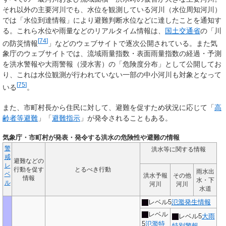
それ以外の主要河川でも、水位を観測している河川（水位周知河川）
では「水位到達情報」により避難判断水位などに達したことを通知す
る。これら水位や雨量などのリアルタイム情報は、
国土交通省
の「川
[
74
]
の防災情報
」などのウェブサイトで逐次公開されている。また気
象庁のウェブサイトでは、流域雨量指数・表面雨量指数の経過・予測
を洪水警報や大雨警報（浸水害）の「危険度分布」として公開してお
り、これは水位観測が行われていない一部の中小河川も対象となって
[
75
]
いる
。
また、市町村長から住民に対して、避難を促すため状況に応じて「
高
齢者等避難
」「
避難指示
」が発令されることもある。
気象庁・市町村が発表・発令する洪水の危険性や避難の情報
警
洪水等に関する情報
戒
避難などの
レ
行動を促す
とるべき行動
雨水出
ベ
洪水予報
その他
情報
水・下
ル
河川
河川
水道
レベル5
氾濫発生情報
レベル
レベル5
大雨
5
氾濫特
特別警報