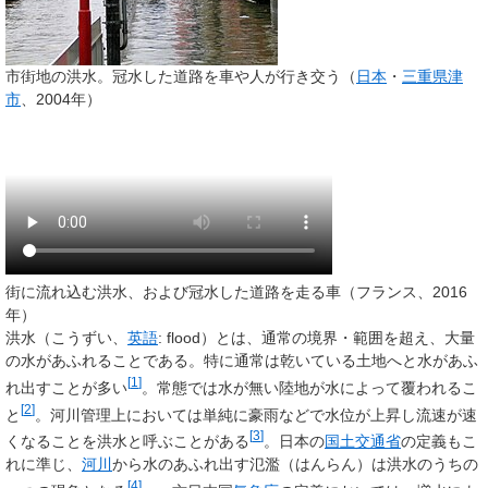
市街地の洪水。冠水した道路を車や人が行き交う（
日本
・
三重県
津
市
、2004年）
街に流れ込む洪水、および冠水した道路を走る車（フランス、2016
年）
洪水
（こうずい、
英語
:
flood
）とは、通常の境界・範囲を超え、大量
の水があふれることである。特に通常は乾いている土地へと水があふ
[
1
]
れ出すことが多い
。常態では水が無い陸地が水によって覆われるこ
[
2
]
と
。河川管理上においては単純に豪雨などで水位が上昇し流速が速
[
3
]
くなることを洪水と呼ぶことがある
。日本の
国土交通省
の定義もこ
れに準じ、
河川
から水のあふれ出す
氾濫
（はんらん）は洪水のうちの
[
4
]