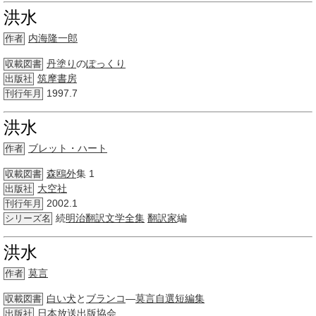
洪水
内海隆一郎
作者
丹塗り
の
ぽっくり
収載図書
筑摩書房
出版社
1997.7
刊行年月
洪水
ブレット・ハート
作者
森鴎外
集 1
収載図書
大空社
出版社
2002.1
刊行年月
続
明治
翻訳文学
全集
翻訳家
編
シリーズ名
洪水
莫言
作者
白い犬
と
ブランコ
―
莫言
自選短編集
収載図書
日本放送出版協会
出版社