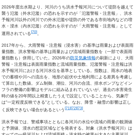
2026年度出水期より、河川のうち洪水予報河川について堤防を越えて
襲う氾濫（外水氾濫）の恐れを示すのが「氾濫警報・注意報」、洪水
予報河川以外の河川での外水氾濫や堤防の外である市街地内などの増
水・浸水（内水氾濫）の恐れを示すのが「大雨警報・注意報」として
[
70
]
運用されている
。
2017年から、大雨警報・注意報（浸水害）の基準は雨量および表面雨
量指数、洪水警報の基準は雨量および流域雨量指数を（一部で表面雨
量指数も）併用していた。2026年の
防災気象情報
の刷新により、大雨
警報・注意報は表面雨量指数と流域雨量指数、氾濫警報・注意報は洪
水予報河川における河川水位を基準としている。指数は、雨水の地表
での蓄積や川への流出を、地形の起伏や土地利用による差異を考慮し
て算出した数値。ダム制御、潮位、河川の合流、排水ポンプなどイン
フラの整備の影響はモデルに組み込まれていないが、過去の水害発生
時の値を20年間以上精査したうえで設定していることから、気象庁
は"一定程度反映できる"としている。なお、降雪・融雪の影響は正し
[
71
]
[
72
]
[
73
]
く反映できない場合があるという
。
洪水予報では、警戒事項とともに各河川の水位や流域の雨量の観測値
と予測値、浸水の想定区域などを発表する。対象（洪水予報河川）は
すべての一級河川および流域面積・洪水時の被害が大きな主要河川。