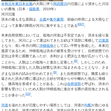
令和元年東日本台風
の大雨に伴う
阿武隈川
の氾濫により浸水した川沿
いの農地（日本・
福島県
、2019年）
河川氾濫
洪水の最も主な原因は、
台風
や
集中豪雨
、前線の停滞による大雨など
[
6
]
[
7
]
によって多量の降雨が河川に集中することである
。
本来自然状態においては、低地の河道は不安定であり、洪水を繰り返
してきた。河川によって運ばれてきた土砂は下流部に堆積して
氾濫原
となり、長い年月の間に
沖積低地
として広い平野を形成した。本来氾
濫原であるため、沖積低地は洪水の被害を受けやすく、自然状態での
定住は非常に困難であったが、水利がよく肥沃な土地が広がっている
[
8
]
ことから、人類はこの低地へと進出し定着した
。しかしこのため、
沖積低地に定住した人類は頻繁な洪水に悩まされることとなり、さま
[
9
]
ざまな治水の試みが行われてきた
。また自然状態では、幾度も繰り
返された洪水の際に運ばれた土砂が河道からやや離れた地点に堆積
し、微高地を形成することがある。これは
自然堤防
と呼ばれ、洪水の
影響を受けにくいため人類が沖積低地に進出する際の居住地とされる
[
10
]
ことが多かった
。
河道
を溢れた水が氾濫しやすい場所としては、河道の
勾配
が急にゆる
くなる地点、河道の蛇行する地点、河道が分流または合流する地点、