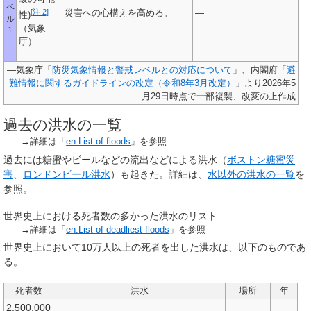
ベ
[
注 2
]
災害への心構えを高める。
―
性)
ル
（気象
1
庁）
―気象庁「
防災気象情報と警戒レベルとの対応について
」、内閣府「
避
難情報に関するガイドラインの改定（令和8年3月改定）
」より2026年5
月29日時点で一部複製、改変の上作成
過去の洪水の一覧
→詳細は「
en:List of floods
」を参照
過去には糖蜜やビールなどの流出などによる洪水（
ボストン糖蜜災
害
、
ロンドンビール洪水
）も起きた。詳細は、
水以外の洪水の一覧
を
参照。
世界史上における死者数の多かった洪水のリスト
→詳細は「
en:List of deadliest floods
」を参照
世界史上において10万人以上の死者を出した洪水は、以下のものであ
る。
死者数
洪水
場所
年
2,500,000