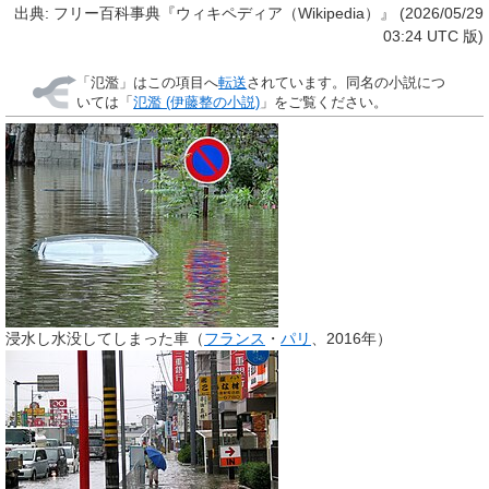
出典: フリー百科事典『ウィキペディア（Wikipedia）』 (2026/05/29
03:24 UTC 版)
「
氾濫
」はこの項目へ
転送
されています。同名の小説につ
いては「
氾濫 (伊藤整の小説)
」をご覧ください。
浸水し水没してしまった車（
フランス
・
パリ
、2016年）