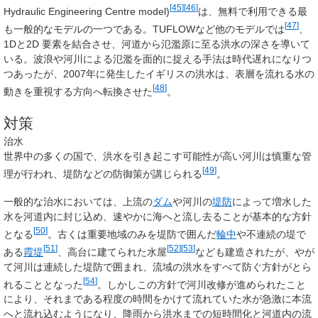
[
45
]
[
46
]
Hydraulic Engineering Centre model)
は、無料で利用できる最
[
47
]
も一般的なモデルの一つである。TUFLOWなど他のモデルでは
、
1Dと2D 要素を結合させ、河道から氾濫原に至る洪水の深さを導いて
いる。波浪や河川による氾濫を面的に捉える手法は時代遅れになりつ
つあったが、2007年に発生したイギリスの洪水は、表層を流れる水の
[
48
]
動きを重視する方向へ転換させた
。
対策
治水
世界中の多くの国で、洪水を引き起こす可能性が高い河川は慎重な管
[
49
]
理が行われ、堤防などの防御策が講じられる
。
一般的な治水においては、上流の
ダム
や河川の
堤防
によって増水した
水を河道内に封じ込め、速やかに海へと流し去ることが基本的な方針
[
50
]
となる
。古くは重要地域のみを堤防で囲んだ
輪中
や不連続の堤で
[
51
]
[
52
]
[
53
]
ある
霞堤
、高台に建てられた水屋
なども建造されたが、やが
て河川は連続した堤防で囲まれ、流域の洪水をすべて防ぐ方針がとら
[
54
]
れることとなった
。しかしこの方針で河川改修が進められたこと
により、それまである程度の時間をかけて流れていた水が急激に本流
へと流れ込むようになり、降雨から洪水までの短時間化と河道内の流