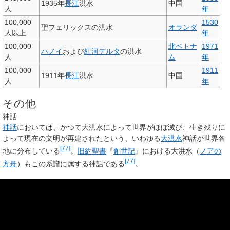
1935年
長江
洪水
中国
人
年
100,000
1530
聖フェリックスの洪水
オランダ
人以上
年
100,000
北ベトナ
1971
ハノイ
および
紅河デルタ
の洪水
人
ム
年
100,000
1911
1911年
長江
洪水
中国
人
年
その他
神話
神話
においては、かつて大洪水によって世界がほぼ滅び、生き残りに
よって現在の文明が再建されたという、いわゆる
大洪水
神話が世界各
[
77
]
地に分布している
。
旧約聖書
『
創世記
』における大洪水（
ノアの
[
77
]
方舟
）もこの系譜に属する神話である
。
最終氷期終了後の洪水
→「
氷河湖決壊洪水
」および「
ミズーラ大洪水
」も参照
（
英語版
）
最終氷期
の終了後、約1万2900年前から約1万1500年前にかけて、再
び気候が寒冷化して
亜氷期
となった
ヤンガードリアス
期が出現した、
[
78
]