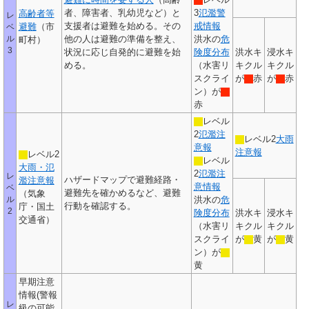
者、障害者、乳幼児など）と
3
氾濫警
高齢者等
レ
支援者は避難を始める。その
戒情報
避難
（市
ベ
ル
他の人は避難の準備を整え、
洪水の
危
町村）
3
状況に応じ自発的に避難を始
険度分布
洪水キ
浸水キ
める。
（水害リ
キクル
キクル
スクライ
が
赤
が
赤
ン）が
赤
レベル
2
氾濫注
レベル2
大雨
意報
注意報
レベル2
レベル
大雨・氾
2
氾濫注
レ
ハザードマップで避難経路・
濫注意報
意情報
ベ
避難先を確かめるなど、避難
（気象
ル
洪水の
危
行動を確認する。
庁・国土
2
険度分布
洪水キ
浸水キ
交通省）
（水害リ
キクル
キクル
スクライ
が
黄
が
黄
ン）が
黄
早期注意
情報
(警報
レ
級の可能