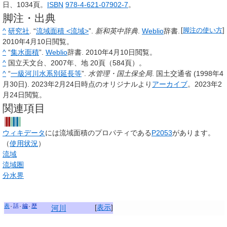
日、1034頁。
ISBN
978-4-621-07902-7
。
脚注・出典
^
研究社
. “
流域面積 <流域>
”.
新和英中辞典
.
Weblio
辞書.
[
脚注の使い方
]
2010年4月10日閲覧。
^
“
集水面積
”.
Weblio
辞書. 2010年4月10日閲覧。
^
国立天文台、2007年、地 20頁（584頁）。
^
“
一級河川水系別延長等
”.
水管理・国土保全局
. 国土交通省 (1998年4
月30日). 2023年2月24日時点のオリジナルより
アーカイブ
。2023年2
月24日閲覧。
関連項目
ウィキデータ
には流域面積のプロパティである
P2053
があります。
（
使用状況
）
流域
流域圏
分水界
表
話
編
歴
[
表示
]
河川