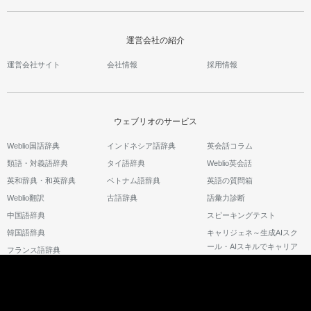
運営会社の紹介
運営会社サイト
会社情報
採用情報
ウェブリオのサービス
Weblio国語辞典
インドネシア語辞典
英会話コラム
類語・対義語辞典
タイ語辞典
Weblio英会話
英和辞典・和英辞典
ベトナム語辞典
英語の質問箱
Weblio翻訳
古語辞典
語彙力診断
中国語辞典
スピーキングテスト
韓国語辞典
キャリジェネ～生成AIスク
ール・AIスキルでキャリア
フランス語辞典
アップ～
©2026 GRAS Group, Inc.