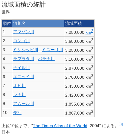
流域面積の統計
世界
順位
河川名
流域面積
2
1
アマゾン川
7,050,000
km
2
2
コンゴ川
3,680,000 km
2
3
ミシシッピ川
-
ミズーリ川
3,250,000 km
2
4
ラプラタ川
-
パラナ川
3,100,000 km
2
5
ナイル川
2,870,000 km
2
6
エニセイ川
2,700,000 km
2
7
オビ川
2,430,000 km
2
8
レナ川
2,420,000 km
2
9
アムール川
1,855,000 km
2
10
長江
1,807,000 km
[
3
]
上位10位まで、"
The Times Atlas of the World
, 2004" による。
日本