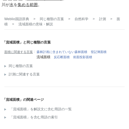
川が
水
を
集める
範囲
。
Weblio国語辞典
>
同じ種類の言葉
>
自然科学
>
計測
>
面
積
>
流域面積
の意味・解説
「流域面積」と同じ種類の言葉
面積に関連する言葉
森林計画に含まれていない森林面積
登記簿面積
流域面積
反応断面積
前面投影面積
同じ種類の言葉
計測に関連する言葉
「流域面積」の関連ページ
「流域面積」を解説文に含む用語の一覧
「流域面積」を含む用語の索引