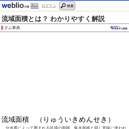
国語
ログイン
検索
流域面積とは？ わかりやすく解説
ダム事典
流域面積 （りゅういきめんせき）
分水界
によって
囲まれる
区域
の
面積
。
集水面積
と同じ意味に
使われ