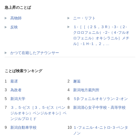
急上昇のことば
高物師
ニー・リフト
１‐［［（２Ｓ，３Ｒ）‐３‐（２‐
反映
クロロフェニル）‐２‐（４‐フルオ
ロフェニル）オキシラニル］メチ
ル］‐１Ｈ‐１，２，…
かつて在籍したアナウンサー
ことば検索ランキング
最遅
邂逅
為政者
新潟地方裁判所
新潟大学
５β‐フェニルオキソラン‐２‐オン
３，５‐ビス［３，５‐ビス（ベン
新潟清心女子中学校・高等学校
ジルオキシ）ベンジルオキシ］ベ
ンジルブロミド
新潟自動車学校
１‐フェニル‐４‐ニトロ‐３‐ペンタ
ノン