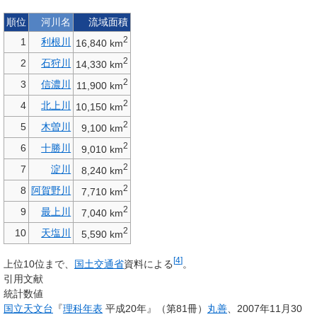
順位
河川名
流域面積
2
1
利根川
16,840 km
2
2
石狩川
14,330 km
2
3
信濃川
11,900 km
2
4
北上川
10,150 km
2
5
木曽川
9,100 km
2
6
十勝川
9,010 km
2
7
淀川
8,240 km
2
8
阿賀野川
7,710 km
2
9
最上川
7,040 km
2
10
天塩川
5,590 km
[
4
]
上位10位まで、
国土交通省
資料による
。
引用文献
統計数値
国立天文台
『
理科年表
平成20年』（第81冊）
丸善
、2007年11月30