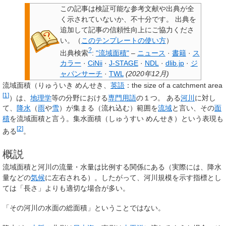
この記事は検証可能な参考文献や出典が全
く示されていないか、不十分です。
出典を
追加して記事の信頼性向上にご協力くださ
い。
（
このテンプレートの使い方
）
?
出典検索
:
"流域面積"
–
ニュース
·
書籍
·
ス
カラー
·
CiNii
·
J-STAGE
·
NDL
·
dlib.jp
·
ジ
ャパンサーチ
·
TWL
(
2020年12月
)
流域面積
（りゅういき めんせき、
英語
：
the size of a catchment area
[
1
]
）は、
地理学
等の分野における
専門用語
の１つ。 ある
河川
に対し
て、
降水
（
雨
や
雪
）が集まる（流れ込む）範囲を
流域
と言い、その
面
積
を
流域面積
と言う。
集水面積
（しゅうすい めんせき）という表現も
[
2
]
ある
。
概説
流域面積と河川の流量・水量は比例する関係にある（実際には、降水
量などの
気候
に左右される）。したがって、河川規模を示す指標とし
ては「長さ」よりも適切な場合が多い。
「その河川の水面の総面積」ということではない。