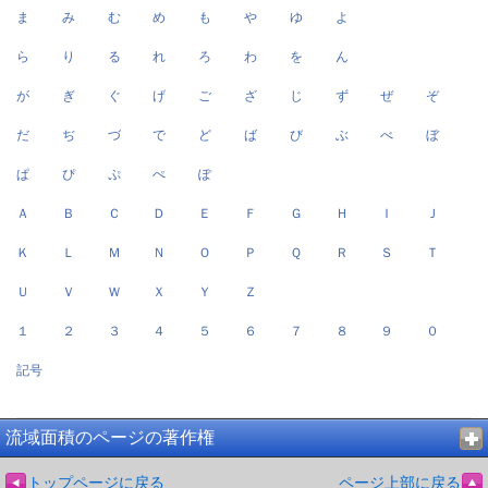
ま
み
む
め
も
や
ゆ
よ
ら
り
る
れ
ろ
わ
を
ん
が
ぎ
ぐ
げ
ご
ざ
じ
ず
ぜ
ぞ
だ
ぢ
づ
で
ど
ば
び
ぶ
べ
ぼ
ぱ
ぴ
ぷ
ぺ
ぽ
Ａ
Ｂ
Ｃ
Ｄ
Ｅ
Ｆ
Ｇ
Ｈ
Ｉ
Ｊ
Ｋ
Ｌ
Ｍ
Ｎ
Ｏ
Ｐ
Ｑ
Ｒ
Ｓ
Ｔ
Ｕ
Ｖ
Ｗ
Ｘ
Ｙ
Ｚ
１
２
３
４
５
６
７
８
９
０
記号
流域面積のページの著作権
トップページに戻る
ページ上部に戻る