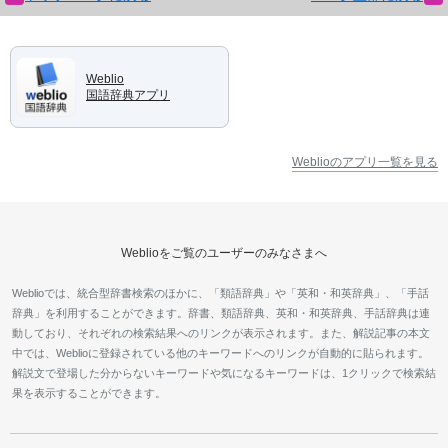
Weblio
国語辞典アプリ
Weblioのアプリ一覧を見る
Weblioをご覧のユーザーのみなさまへ
Weblioでは、統合型辞書検索のほかに、「類語辞典」や「英和・和英辞典」、「手話
辞典」を利用することができます。辞書、類語辞典、英和・和英辞典、手話辞典は連
動しており、それぞれの検索結果へのリンクが表示されます。また、解説記事の本文
中では、Weblioに登録されている他のキーワードへのリンクが自動的に貼られます。
解説文で登場した分からないキーワードや気になるキーワードは、1クリックで検索結
果を表示することができます。