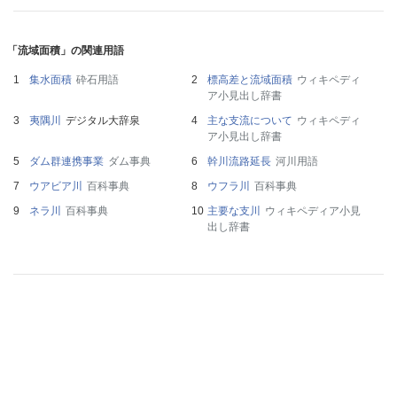
「流域面積」の関連用語
集水面積
砕石用語
標高差と流域面積
ウィキペディ
ア小見出し辞書
夷隅川
デジタル大辞泉
主な支流について
ウィキペディ
ア小見出し辞書
ダム群連携事業
ダム事典
幹川流路延長
河川用語
ウアビア川
百科事典
ウフラ川
百科事典
ネラ川
百科事典
主要な支川
ウィキペディア小見
出し辞書