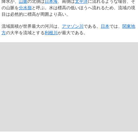
降水が、
山脈
の北側は
日本海
、南側は
太平洋
に流れるような場合、そ
の山脈を
分水嶺
と呼ぶ。水は標高の低いほうへ流れるため、流域の境
目は必然的に標高が周囲より高い。
流域面積が世界最大の河川は、
アマゾン川
である。
日本
では、
関東地
方
の大半を流域とする
利根川
が最大である。