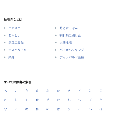
新着のことば
エキスポ
月とすっぽん
図々しい
割れ鍋に綴じ蓋
超加工食品
人間性能
テスクリアル
バイオハッキング
頭身
ディノバルド亜種
すべての辞書の索引
あ
い
う
え
お
か
き
く
け
こ
さ
し
す
せ
そ
た
ち
つ
て
と
な
に
ぬ
ね
の
は
ひ
ふ
へ
ほ