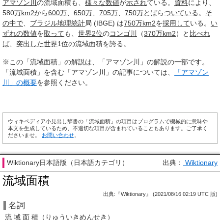
アマゾン川
の流域面積も、
様々な
数値
が
示され
ている。
資料
により、
580
万
km2
から
600
万
、
650
万
、
705
万
、
750
万と
ばら
ついている
。
そ
の中で
、
ブラジル
地理統計
局 (IBGE) は
750
万
km2
を
採用して
いる。
い
ずれの
数値
を
取って
も、
世界
2位
の
コンゴ川
（
370
万
km2
）と
比べれ
ば
、
突出した
世界
1位の流域面積を誇る。
※この「流域面積」の解説は、「アマゾン川」の解説の一部です。
「流域面積」を含む「アマゾン川」の記事については、
「アマゾン
川」の概要
を参照ください。
ウィキペディア小見出し辞書の「流域面積」の項目はプログラムで機械的に意味や
本文を生成しているため、不適切な項目が含まれていることもあります。ご了承く
ださいませ。
お問い合わせ
。
Wiktionary日本語版（日本語カテゴリ）
出典：
Wiktionary
流域面積
出典:『Wiktionary』 (2021/08/16 02:19 UTC 版)
名詞
流
域
面
積
（
りゅういきめんせき
）