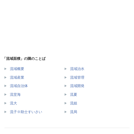
「流域面積」の隣のことば
流域概要
流域治水
流域産業
流域管理
流域自治体
流域開発
流堂海
流夏
流大
流姐
流子※助士すいさい
流局