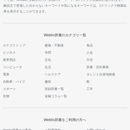
解説文で登場した分からないキーワードや気になるキーワードは、1クリックで検索結
果を表示することができます。
Weblio辞書のカテゴリ一覧
カテゴリトップ
建物・不動産
食品
ビジネス
学問
人名
業界用語
文化
方言
コンピュータ
生活
辞書・百科事典
電車
ヘルスケア
タレント出身地検索
自動車・バイク
趣味
船
スポーツ
登録辞書一覧
工学
生物
金融コラム一覧
Weblio辞書をご利用の方へ
Weblio辞書のご案内
ご利用規約
お問い合わせ