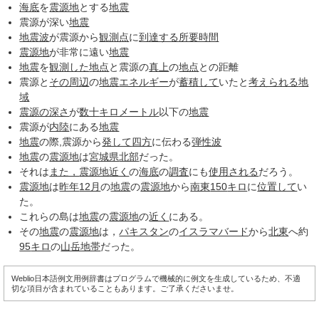
海底
を
震源地
とする
地震
震源が深い
地震
地震波
が震源から
観測点
に
到達する
所要時間
震源地
が非常に遠い
地震
地震
を
観測した
地点
と震源の
真上
の
地点
との距離
震源と
その周辺
の
地震
エネルギー
が
蓄積して
いたと
考えられる
地
域
震源の深さ
が
数十
キロメートル
以下の
地震
震源が
内陸
にある
地震
地震
の際,震源から
発して
四方
に伝わる
弾性波
地震
の
震源地
は
宮城県
北部
だった。
それは
また，
震源地
近く
の
海底
の
調査
にも
使用される
だろう。
震源地
は
昨年
12月
の
地震
の
震源地
から
南東
150
キロ
に
位置して
い
た。
これらの島は
地震
の
震源地
の
近く
にある。
その
地震
の
震源地
は，
パキスタン
の
イスラマバード
から
北東
へ約
95
キロ
の
山岳地帯
だった。
Weblio日本語例文用例辞書はプログラムで機械的に例文を生成しているため、不適
切な項目が含まれていることもあります。ご了承くださいませ。