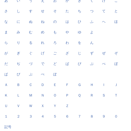
あ
い
う
え
お
か
き
く
け
こ
さ
し
す
せ
そ
た
ち
つ
て
と
な
に
ぬ
ね
の
は
ひ
ふ
へ
ほ
ま
み
む
め
も
や
ゆ
よ
ら
り
る
れ
ろ
わ
を
ん
が
ぎ
ぐ
げ
ご
ざ
じ
ず
ぜ
ぞ
だ
ぢ
づ
で
ど
ば
び
ぶ
べ
ぼ
ぱ
ぴ
ぷ
ぺ
ぽ
Ａ
Ｂ
Ｃ
Ｄ
Ｅ
Ｆ
Ｇ
Ｈ
Ｉ
Ｊ
Ｋ
Ｌ
Ｍ
Ｎ
Ｏ
Ｐ
Ｑ
Ｒ
Ｓ
Ｔ
Ｕ
Ｖ
Ｗ
Ｘ
Ｙ
Ｚ
１
２
３
４
５
６
７
８
９
０
記号