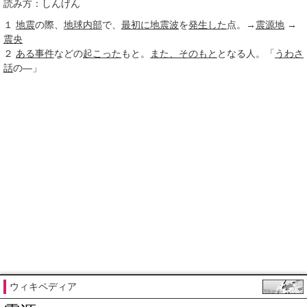
読み方：しんげん
１
地震
の際、
地球
内部
で、
最初に
地震波
を
発生した
点。→
震源地
→
震央
２
ある事件
などの
起こった
もと。
また、
そのもと
となる人。「
うわさ
話
の―」
ウィキペディア