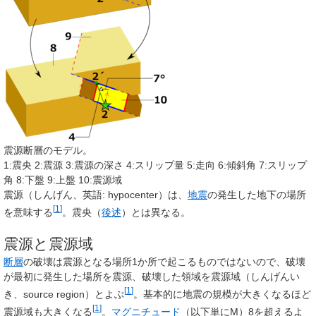
震源断層のモデル。
1:震央 2:震源 3:震源の深さ 4:スリップ量 5:走向 6:傾斜角 7:スリップ
角 8:下盤 9:上盤 10:震源域
震源
（しんげん、英語:
hypocenter
）は、
地震
の発生した地下の場所
[
1
]
を意味する
。震央（
後述
）とは異なる。
震源と震源域
断層
の破壊は震源となる場所1か所で起こるものではないので、破壊
が最初に発生した場所を
震源
、破壊した領域を
震源域
（しんげんい
[
1
]
き、
source region
）とよぶ
。基本的に地震の規模が大きくなるほど
[
1
]
震源域も大きくなる
。
マグニチュード
（以下単にM）8を超えるよ