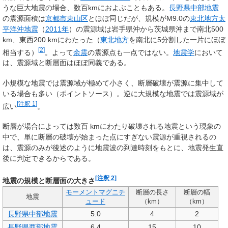
うな巨大地震の場合、数百kmにおよぶこともある。
長野県中部地震
の震源面積は
京都市
東山区
とほぼ同じだが、規模がM9.0の
東北地方太
平洋沖地震
（
2011年
）の震源域は岩手県沖から茨城県沖まで南北500
km、東西200 kmにわたった（
東北地方
を南北に5分割した一片にほぼ
[
2
]
相当する）
。よって
余震
の震源点も一点ではない。
地震学
において
は、震源域と断層面はほぼ同義である。
小規模な地震では震源域が極めて小さく、断層破壊が震源に集中して
いる場合も多い（ポイントソース）。逆に大規模な地震では震源域が
[
注釈 1
]
広い
。
断層が場合によっては数百 kmにわたり破壊される地震という現象の
中で、単に断層の破壊が始まった点にすぎない震源が重視されるの
は、震源のみが後述のように地震波の到達時刻をもとに、地震発生直
後に判定できるからである。
[
注釈 2
]
地震の規模と断層面の大きさ
モーメントマグニチ
断層の長さ
断層の幅
地震
ュード
（km）
（km）
長野県中部地震
5.0
4
2
長野県西部地震
6.4
15
10