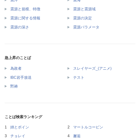
震洋
震海
震源と規模、特徴
震源と震源域
震源に関する情報
震源の決定
震源の深さ
震源パラメータ
急上昇のことば
為政者
スレイヤーズ_(アニメ)
IBC岩手放送
テスト
黙祷
ことば検索ランキング
姉とボイン
マートルコービン
チョレイ
邂逅