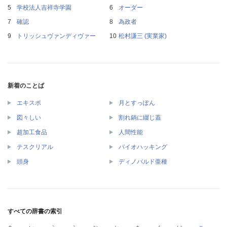
学校法人吉祥寺学園
オーダー
確認
為政者
トリッシュヴァンディヴァー
松村謙三 (実業家)
新着のことば
エキスポ
月とすっぽん
図々しい
割れ鍋に綴じ蓋
超加工食品
人間性能
テスクリアル
バイオハッキング
頭身
ディノバルド亜種
すべての辞書の索引