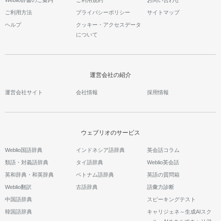
ご利用方法
プライバシーポリシー
サイトマップ
ヘルプ
クッキー・アクセスデータ
について
運営会社の紹介
運営会社サイト
会社情報
採用情報
ウェブリオのサービス
Weblio国語辞典
インドネシア語辞典
英会話コラム
類語・対義語辞典
タイ語辞典
Weblio英会話
英和辞典・和英辞典
ベトナム語辞典
英語の質問箱
Weblio翻訳
古語辞典
語彙力診断
中国語辞典
スピーキングテスト
韓国語辞典
キャリジェネ～生成AIスク