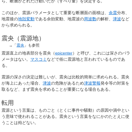
ら、断層がどれだけ動いたか（すべり量）を決定する。
このほか、震源パラメータとして重要な断層面の面積は、
余震
分布、
地震後の
地殻変動
である余効変動、地震波の
周波数
の解析、
津波
など
から求められる。
震央（震源地）
→「
震央
」も参照
震源直上の地表部分を
震央
（
epicenter
）と呼び、これには深さのパラ
メータはない。
マスコミ
などで俗に
震源地
と言われているものであ
る。
震源の深さの決定は難しいが、震央は比較的簡単に求められる。震央
が海上にあった場合、
津波
の危険があるため
津波警報
発令等の対策を
取るなど、まず震央を求めることが重要になる場合もある。
転用
震源という言葉は、ものごと（とくに事件や騒動）の原因や渦中とい
う意味で使われることがある。震央という言葉をなにかのたとえに使
うことは殆どない。