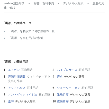
Weblio国語辞典
>
辞書・百科事典
>
デジタル大辞泉
>
震源
の意
味・解説
「震源」の関連ページ
「震源」を解説文に含む用語の一覧
「震源」を含む用語の索引
「震源」の関連用語
エアガン
石油用語
バイブロサイス
石油用語
震源時間関数
ウィキペディア小
震央
デジタル大辞泉
見出し辞書
アクアパルス
石油用語
ウォーター・ガン
石油用語
ノン・ダイナマイト法
石油用語
浅発月震
デジタル大辞泉
走時
デジタル大辞泉
震源断層
デジタル大辞泉