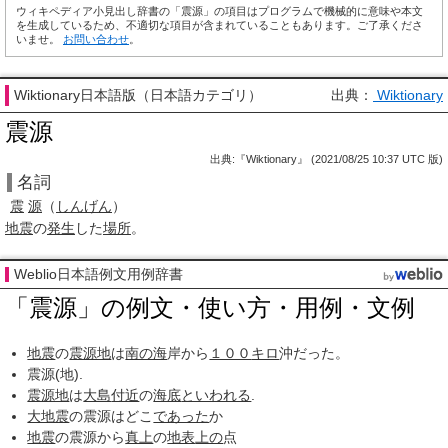
ウィキペディア小見出し辞書の「震源」の項目はプログラムで機械的に意味や本文
を生成しているため、不適切な項目が含まれていることもあります。ご了承くださ
いませ。
お問い合わせ
。
Wiktionary日本語版（日本語カテゴリ）
出典：
Wiktionary
震源
出典:『Wiktionary』 (2021/08/25 10:37 UTC 版)
名詞
震
源
（
しんげん
）
地震
の
発生
した
場所
。
Weblio日本語例文用例辞書
「震源」の例文・使い方・用例・文例
地震
の
震源地
は
南の海
岸から
１００
キロ
沖だった。
震源(地).
震源地
は
大島
付近
の
海底
といわれる
.
大地震
の震源はどこ
であった
か
地震
の震源から
真上
の
地表
上の
点