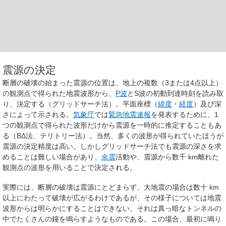
震源の決定
断層の破壊の始まった震源の位置は、地上の複数（3または4点以上）
の観測点で得られた地震波形から、
P波
とS波の初動到達時刻を読み取
り、決定する（グリッドサーチ法）。平面座標（
緯度
・
経度
）及び深
さによって示される。
気象庁
では
緊急地震速報
を発表するために、1
つの観測点で得られた波形だけから震源を一時的に推定することもあ
る（BΔ法、テリトリー法）。当然、多くの波形が得られていたほうが
震源の決定精度は高い。しかしグリッドサーチ法でも震源の深さを求
めることは難しい場合があり、
余震
活動や、震源から数千 km離れた
観測点の波形を用いることで決定される。
実際には、断層の破壊は震源にとどまらず、大地震の場合は数十 km
以上にわたって破壊が広がるわけであるが、その様子については地震
波形からは明らかにすることはできない。それは真っ暗なトンネルの
中でたくさんの鐘を鳴らすようなものである。この場合、最初に鳴り