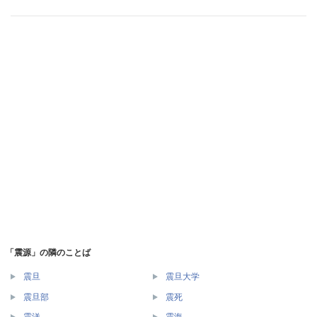
「震源」の隣のことば
震旦
震旦大学
震旦部
震死