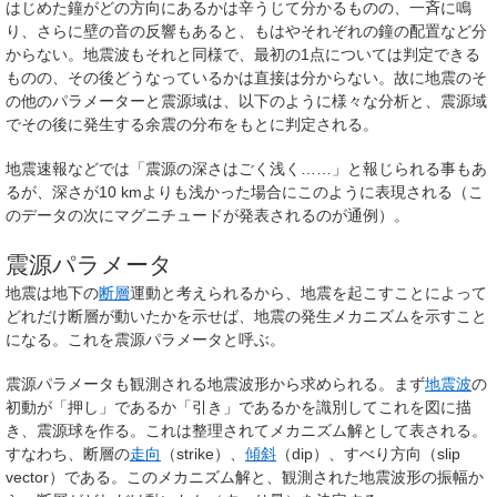
はじめた鐘がどの方向にあるかは辛うじて分かるものの、一斉に鳴
り、さらに壁の音の反響もあると、もはやそれぞれの鐘の配置など分
からない。地震波もそれと同様で、最初の1点については判定できる
ものの、その後どうなっているかは直接は分からない。故に地震のそ
の他のパラメーターと震源域は、以下のように様々な分析と、震源域
でその後に発生する余震の分布をもとに判定される。
地震速報などでは「震源の深さはごく浅く……」と報じられる事もあ
るが、深さが10 kmよりも浅かった場合にこのように表現される（こ
のデータの次にマグニチュードが発表されるのが通例）。
震源パラメータ
地震は地下の
断層
運動と考えられるから、地震を起こすことによって
どれだけ断層が動いたかを示せば、地震の発生メカニズムを示すこと
になる。これを
震源パラメータ
と呼ぶ。
震源パラメータも観測される地震波形から求められる。まず
地震波
の
初動が「押し」であるか「引き」であるかを識別してこれを図に描
き、
震源球
を作る。これは整理されて
メカニズム解
として表される。
すなわち、断層の
走向
（strike）、
傾斜
（dip）、すべり方向（slip
vector）である。このメカニズム解と、観測された地震波形の振幅か