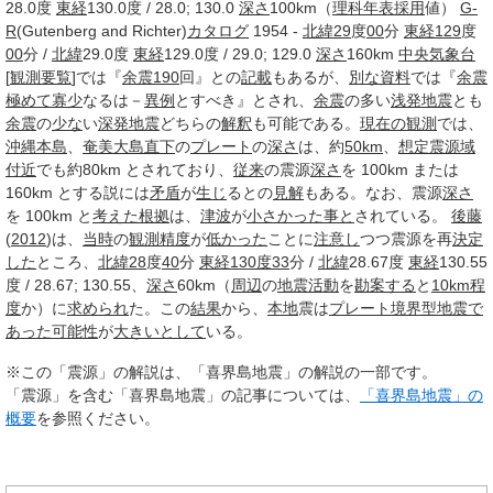
28.0度
東経
130.0度 / 28.0; 130.0
深さ
100km（
理科年表
採用
値）
G-
R
(Gutenberg and Richter)
カタログ
1954 -
北緯
29
度
00
分
東経
129
度
00
分 /
北緯
29.0度
東経
129.0度 / 29.0; 129.0
深さ
160km
中央気象台
[
観測
要覧
]では『
余震
190
回』との
記載
もあるが、
別な
資料
では『
余震
極めて
寡少
なるは－
異例
とすべき』とされ、
余震
の多い
浅発地震
とも
余震
の
少な
い
深発地震
どちらの
解釈
も可能である。
現在の観測
では、
沖縄本島
、
奄美大島
直下
の
プレート
の
深さ
は、約
50km
、
想定
震源域
付近
でも約80km とされており、
従来
の震源
深さ
を 100km または
160km とする説には
矛盾
が
生じ
るとの
見解
もある。なお、震源
深さ
を 100km と
考えた
根拠
は、
津波
が
小さかった
事と
されている。
後藤
(
2012
)は、
当時
の
観測
精度
が
低かった
ことに
注意し
つつ震源を再
決定
した
ところ、
北緯
28
度
40
分
東経130度
33
分 /
北緯
28.67度
東経
130.55
度 / 28.67; 130.55、
深さ
60km（
周辺
の
地震活動
を
勘案する
と
10km
程
度
か）に
求められ
た。この
結果
から、
本地
震は
プレート境界型地震
で
あった
可能性
が
大き
いとして
いる。
※この「震源」の解説は、「喜界島地震」の解説の一部です。
「震源」を含む「喜界島地震」の記事については、
「喜界島地震」の
概要
を参照ください。