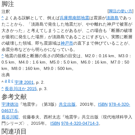
脚注
注釈
[
脚注の使い方
]
^
よくある誤解として、例えば
兵庫県南部地震
は震源が
淡路島
であっ
たことから、「淡路島で発生した地震だが、やや離れた神戸で被害が
大きかった」と考えてしまうことがあるが、この場合も「断層の破壊
が最初に発生した場所」が淡路島であることにすぎない。実際に断層
の破壊した領域、即ち震源域は
神戸市
の直下まで伸びていることが、
余震分布などから明らかになっている。
^
地震の規模と断層の長さの関係の目安は、M2.0：0.16 km、M3.0：
0.5 km、M4.0：1.6 km、M5.0：5.0 km、M6.0：16 km、M7.0：50
km、M8.0：160 km、M9.0：500 km。
出典
a
b
c
^
宇津 2001
, p. 2.
^
長谷川ほか 2015
, p. 3.
参考文献
宇津徳治
『地震学』（第3版）
共立出版
、2001年。
ISBN
978-4-320-
04637-5
。
長谷川昭
、佐藤春夫、西村太志『地震学』共立出版〈現代地球科学入
門シリーズ〉、2015年。
ISBN
978-4-320-04714-3
。
関連項目