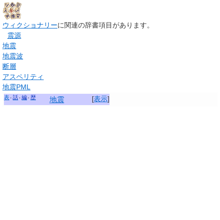
ウィクショナリー
に関連の辞書項目があります。
震源
地震
地震波
断層
アスペリティ
地震PML
表
話
編
歴
[
表示
]
地震