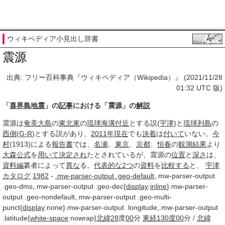
ウィキペディア小見出し辞書
震源
出典: フリー百科事典『ウィキペディア（Wikipedia）』 (2021/11/28
01:32 UTC 版)
「
喜界島地震
」の
記事
における「震源」の
解説
震源は
奄美大島
の
東北東
の
琉球海溝
付近
とする説(
宇津
)と
琉球列島
の
西側
(
G-R
)とする説があり、
2011年現在
でも
決着
は
付いて
いない。
今
村
(1913)による
報告書
では、
名瀬
、
東京
、
京都
、
恒春
の
観測結果
より
大森公式
を
用いて
決定され
たとされているが、震源の
位置
と
深さ
は、
資料編
纂者によって
異な
る。
代表的な
2つ
の
資料
を
比較する
と、
宇津
カタログ
1982
-
.mw-parser-output .geo-default
,.mw-parser-output
.geo-dms,.mw-parser-output .geo-dec{
display
:
inline
}.mw-parser-
output .geo-nondefault,.mw-parser-output .geo-multi-
punct{
display
:none}.mw-parser-output .longitude,.mw-parser-output
.latitude{
white-space
:nowrap}
北緯
28
度
00
分
東経130度
00
分 /
北緯