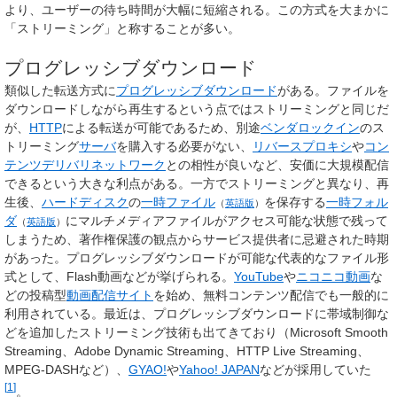
より、ユーザーの待ち時間が大幅に短縮される。この方式を大まかに
「ストリーミング」と称することが多い。
プログレッシブダウンロード
類似した転送方式に
プログレッシブダウンロード
がある。ファイルを
ダウンロードしながら再生するという点ではストリーミングと同じだ
が、
HTTP
による転送が可能であるため、別途
ベンダロックイン
のス
トリーミング
サーバ
を購入する必要がない、
リバースプロキシ
や
コン
テンツデリバリネットワーク
との相性が良いなど、安価に大規模配信
できるという大きな利点がある。一方でストリーミングと異なり、再
生後、
ハードディスク
の
一時ファイル
を保存する
一時フォル
（
英語版
）
ダ
にマルチメディアファイルがアクセス可能な状態で残って
（
英語版
）
しまうため、著作権保護の観点からサービス提供者に忌避された時期
があった。プログレッシブダウンロードが可能な代表的なファイル形
式として、Flash動画などが挙げられる。
YouTube
や
ニコニコ動画
な
どの投稿型
動画配信サイト
を始め、無料コンテンツ配信でも一般的に
利用されている。最近は、プログレッシブダウンロードに帯域制御な
どを追加したストリーミング技術も出てきており（Microsoft Smooth
Streaming、Adobe Dynamic Streaming、HTTP Live Streaming、
MPEG-DASHなど）、
GYAO!
や
Yahoo! JAPAN
などが採用していた
[
1
]
。