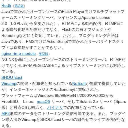
Red5
（
英語版
）
Javaで書かれたオープンソースのFlash Player向けマルチプラットフ
ォームストリーミングサーバ。ライセンスはApache License
2.0（LGPLv3から変更された）。RTMPによる動画配信、RTMPEに
よる暗号化動画配信だけでなく、Flashの共有オブジェクトや
Remotingなどにも対応している。ただし、プログラミング言語は
Javaであり、FMS向けにActionScriptで書かれたサーバサイドスクリ
プトは直接動かすことができない。
nginx-rtmp-module
（
英語版
）
NGINXを基にしたオープンソースのストリーミングサーバ。RTMPだ
けでなくHLSやMPEG-DASHによるライブストリーミングにも対応し
ている。
SHOUTcast
Winamp
の開発・配布先と知られている
Nullsoft
が無償で提供していた
が、インターネットラジオのRadionomyに買収された。
プラットフォームはWindows 95/98/Me/NT/2000/XP/2003から
FreeBSD、 Linux、
macOS
サーバ、そしてSolaris 2.x サーバ（Sparc
版）と対応OSも幅広く、
バイナリ
での配布となっている。
MP3
形式のデータをストリーミング送信可能である。また、プラグイ
ン導入済みWinampとSHOUTcastサーバの組合せでライブ送信が行な
える。