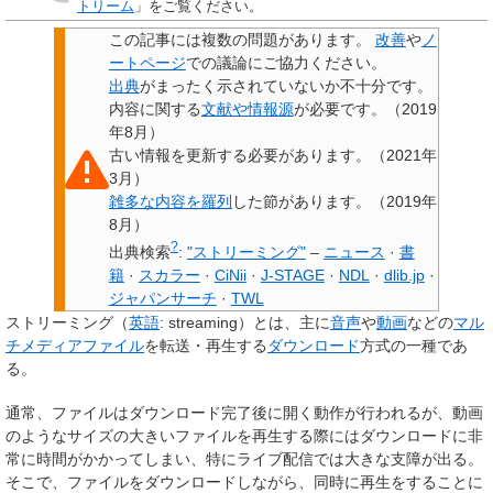
トリーム
」をご覧ください。
この記事には
複数の問題があります
。
改善
や
ノ
ートページ
での議論にご協力ください。
出典
がまったく示されていないか不十分です。
内容に関する
文献や情報源
が必要です。
（
2019
年8月
）
古い情報を
更新
する必要があります。
（
2021年
3月
）
雑多な内容を羅列
した節があります。
（
2019年
8月
）
?
出典検索
:
"ストリーミング"
–
ニュース
·
書
籍
·
スカラー
·
CiNii
·
J-STAGE
·
NDL
·
dlib.jp
·
ジャパンサーチ
·
TWL
ストリーミング
（
英語
:
streaming
）とは、主に
音声
や
動画
などの
マル
チメディア
ファイル
を転送・再生する
ダウンロード
方式の一種であ
る。
通常、ファイルはダウンロード完了後に開く動作が行われるが、動画
のようなサイズの大きいファイルを再生する際にはダウンロードに非
常に時間がかかってしまい、特にライブ配信では大きな支障が出る。
そこで、ファイルをダウンロードしながら、同時に再生をすることに