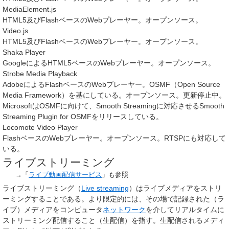
MediaElement.js
HTML5及びFlashベースのWebプレーヤー。オープンソース。
Video.js
HTML5及びFlashベースのWebプレーヤー。オープンソース。
Shaka Player
GoogleによるHTML5ベースのWebプレーヤー。オープンソース。
Strobe Media Playback
AdobeによるFlashベースのWebプレーヤー。OSMF（Open Source
Media Framework）を基にしている。オープンソース。更新停止中。
MicrosoftはOSMFに向けて、Smooth Streamingに対応させるSmooth
Streaming Plugin for OSMFをリリースしている。
Locomote Video Player
FlashベースのWebプレーヤー。オープンソース。RTSPにも対応して
いる。
ライブストリーミング
→「
ライブ動画配信サービス
」も参照
ライブストリーミング（
Live streaming
）はライブメディアをストリ
ーミングすることである。より限定的には、その場で記録された（ラ
イブ）メディアをコンピュータ
ネットワーク
を介してリアルタイムに
ストリーミング配信すること（
生配信
）を指す。生配信されるメディ