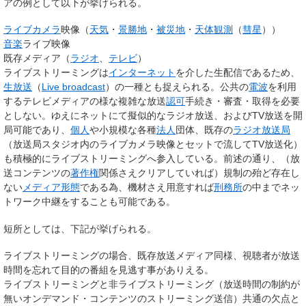
アの例として以下が挙げられる。
ライブカメラ
映像（
天気
・
景勝地
・
被災地
・
天体観測
（
彗星
））
音楽
ライブ映像
既存メディア（
ラジオ
、
テレビ
）
ライブストリーミングは
インターネット
を介した生配信であるため、
生放送
（
Live broadcast
）の一種とも捉えられる。公共の
電波
を利用
するテレビメディアの様な複雑な放送
認可
手続き・審査・取得を必要
としない。ゆえにネットにて擬似的なラジオ放送、およびTV放送を開
局可能であり、
個人
や小規模な各種
法人
団体、既存の
ラジオ放送局
（放送局スタジオ内のライブカメラ映像とセットで流してTV放送化）
も積極的にライブストリーミングへ参入している。前述の通り、（放
送コンテンツの
著作権
関係さえクリアしていれば）規制の殆ど存在し
ない
メディア形態
である為、機材さえ用意すれば
刑務所
の中までネッ
トワーク中継をすることも可能である。
短所としては、下記が挙げられる。
ライブストリーミングの場合、既存放送メディア同様、視聴者が放送
時間を忘れて目的の番組を見逃す事がありえる。
ライブストリーミングと非ライブストリーミング（放送時間の制約が
無いオンデマンド・コンテンツのストリーミング送信）共通の欠点と