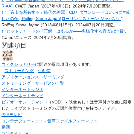
RIAA
”.
CNET Japan
(2017年4月3日).
2024年7月20日閲覧。
↑
“
「音楽を所有する」時代の終焉：CDとダウンロードはいかに消滅
したのか | Rolling Stone Japan(ローリングストーン ジャパン）
”.
Rolling Stone Japan
(2018年6月15日).
2024年7月20日閲覧。
↑
“
ヒットチャートの「正解」はあるか――多様化する音楽の消費
”.
Yahoo!ニュース
.
2024年7月20日閲覧。
関連項目
ウィクショナリー
に関連の辞書項目があります。
ストリーミング
、
生配信
アプリケーションストリーミング
ストリーミング・サービスの一覧
インターネットラジオ
インターネットテレビ
ビデオ・オン・デマンド
（VOD） - 映像もしくは音声付き映像に限定
したライブストリーミングの反語的位置付けを持つメディア。
P2Pテレビ
コンテナフォーマット
-
音声ファイルフォーマット
動画
ワンタイムURL