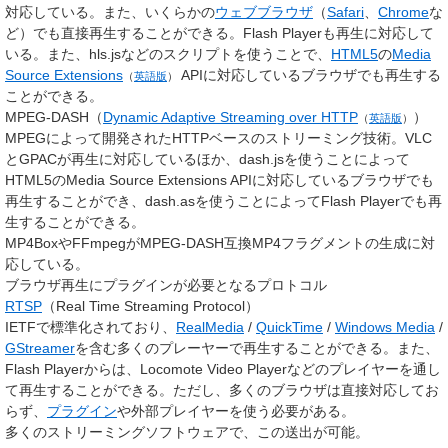
対応している。また、いくらかの
ウェブブラウザ
（
Safari
、
Chrome
な
ど）でも直接再生することができる。Flash Playerも再生に対応して
いる。また、hls.jsなどのスクリプトを使うことで、
HTML5
の
Media
Source Extensions
APIに対応しているブラウザでも再生する
（
英語版
）
ことができる。
MPEG-DASH（
Dynamic Adaptive Streaming over HTTP
）
（
英語版
）
MPEGによって開発されたHTTPベースのストリーミング技術。VLC
とGPACが再生に対応しているほか、dash.jsを使うことによって
HTML5のMedia Source Extensions APIに対応しているブラウザでも
再生することができ、dash.asを使うことによってFlash Playerでも再
生することができる。
MP4BoxやFFmpegがMPEG-DASH互換MP4フラグメントの生成に対
応している。
ブラウザ再生にプラグインが必要となるプロトコル
RTSP
（Real Time Streaming Protocol）
IETFで標準化されており、
RealMedia
/
QuickTime
/
Windows Media
/
GStreamer
を含む多くのプレーヤーで再生することができる。また、
Flash Playerからは、Locomote Video Playerなどのプレイヤーを通し
て再生することができる。ただし、多くのブラウザは直接対応してお
らず、
プラグイン
や外部プレイヤーを使う必要がある。
多くのストリーミングソフトウェアで、この送出が可能。