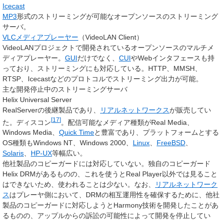
Icecast
MP3
形式のストリーミングが可能なオープンソースのストリーミング
サーバ。
VLCメディアプレーヤー
（VideoLAN Client）
VideoLANプロジェクトで開発されているオープンソースのマルチメ
ディアプレーヤー。
GUI
だけでなく、
CUI
やWebインタフェースも持
っており、ストリーミングにも対応している。HTTP、MMSH、
RTSP、Icecastなどのプロトコルでストリーミング出力が可能。
主な開発停止中のストリーミングサーバ
Helix Universal Server
RealServerの後継製品であり、
リアルネットワークス
が販売してい
[
17
]
た。ディスコン
。配信可能なメディア種類がReal Media、
Windows Media、
Quick Time
と豊富であり、プラットフォームとする
OS種類もWindows NT、Windows 2000、
Linux
、
FreeBSD
、
Solaris
、
HP-UX
等幅広い。
他社製品のコピーガードには対応していない。独自のコピーガード
Helix DRMがあるものの、これを使うとReal Player以外では見ること
はできないため、使われることは少ない。なお、
リアルネットワーク
ス
はプレーヤ側において、DRMの相互運用性を確保するために、他社
製品のコピーガードに対応しようとHarmony技術を開発したことがあ
るものの、アップルからの訴訟の可能性によって開発を停止してい