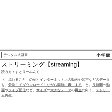
デジタル大辞泉
ストリーミング【streaming】
読み方：すとりーみんぐ
《「
流れ
ること」の意》
インターネット上の動画
や
音声
などの
データ
を、
分割して
ダウンロード
しながら
同時に
再生する
こと。
長時間
の
動
画
や
ライブ配信
など、
サイズ
の
大きな
データ
の
再生
に向く。
ストリー
ム再生
。