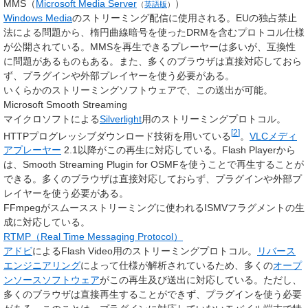
MMS（
Microsoft Media Server
）
（
英語版
）
Windows Media
のストリーミング配信に使用される。EUの独占禁止
法による問題から、楕円曲線暗号を使ったDRMを含むプロトコル仕様
が公開されている。MMSを再生できるプレーヤーは多いが、互換性
に問題があるものもある。また、多くのブラウザは直接対応しておら
ず、プラグインや外部プレイヤーを使う必要がある。
いくらかのストリーミングソフトウェアで、この送出が可能。
Microsoft Smooth Streaming
マイクロソフトによる
Silverlight
用のストリーミングプロトコル。
[
2
]
HTTPプログレッシブダウンロード技術を用いている
。
VLCメディ
アプレーヤー
2.1以降がこの再生に対応している。Flash Playerから
は、Smooth Streaming Plugin for OSMFを使うことで再生することが
できる。多くのブラウザは直接対応しておらず、プラグインや外部プ
レイヤーを使う必要がある。
FFmpegがスムースストリーミングに使われるISMVフラグメントの生
成に対応している。
RTMP（Real Time Messaging Protocol）
アドビ
によるFlash Video用のストリーミングプロトコル。
リバース
エンジニアリング
によって仕様が解析されているため、多くの
オープ
ンソースソフトウェア
がこの再生及び送出に対応している。ただし、
多くのブラウザは直接再生することができず、プラグインを使う必要