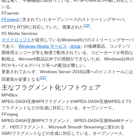
能は無く、中継機能のみ持っている。RTSPやMMSの中継に対応して
いる。
FFserver
FFmpeg
に含まれていたオープンソースのストリーミングサーバ。
[
19
]
HTTPとRTSPに対応していた。廃棄された
。
IIS Media Services
マイクロソフト
が提供しているWindows向けのストリーミングサーバ
であり、
Windows Media サービス
の後継製品。コンテンツ
（
英語版
）
開発用エンコーダ等も無償で配布されている。コピーガードが有効な
動画は、Microsoft製品以外での視聴ができないため、Windows以外の
PCやモバイルデバイス等への配信が難しい。
更新されておらず、Windows Server 2016以降へのインストールには
[
20
]
回避策が必要となる
。
主なフラグメント化ソフトウェア
MP4Box
MPEG-DASH互換MP4フラグメントやMPEG-DASH互換MPEG-2 TS
フラグメントなどの生成に対応している。オープンソース。
FFmpeg
MPEG-DASH互換MP4フラグメント、MPEG-DASH互換WebMチャン
ク、HDSフラグメント、Microsoft Smooth Streamingに使われる
ISMVフラグメントなどの生成に対応している。オープンソース。