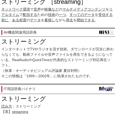
ストリーミング ［streaming］
ネットワーク
環境
で
音声
や
映像など
の
マルチメディアコンテンツ
を
リ
アルタイム
で
配信する
ための
技術
の
一つ
。
すべての
データ
を
受信する
前に
、
ある程度
の
データ
を
蓄積し
ながら
再生
を
開始できる
。
AV機器関連用語辞典
ストリーミング
インターネットでTVやラジオを流す技術。ダウンロードが完全に終わ
らなくても、動画ファイルや音声ファイルを再生できるようになって
いる。RealAudioやQuickTimeが代表的なストリーミング対応再生ソ
フト。
（執筆：オーディオビジュアル評論家 夏目利明）
※この情報は「1999～2002年」に執筆されたものです。
IT用語辞典バイナリ
ストリーミング
読み方
：ストリーミング
【英】
streaming