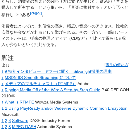
たらし、消費者の音楽との関わり方に変化が生じた。従来の「音楽を
購入して所有する」という形から、「音楽に接触する」という形へと
[
26
]
[
27
]
移行しつつある
。
消費者にとっては、利便性の高さ、幅広い音楽へのアクセス、比較的
安価な料金などが利点として挙げられる。その一方で、一部のアーテ
ィストからは、従来の物理メディア（CDなど）と比べて得られる収
入が少ないという批判がある。
脚注
出典
[
脚注の使い方
]
↑
9 特別インタビュー - ヤフーに聞く、Silverlight採用の理由
↑
MSDN IIS Smooth Streaming について
↑
メディアのマルチキャスト（RTMFP）
Adobe
↑
Ripping Media Off of the Wire A Step-by-Step Guide
P.40 DEF CON
2010年
↑
What is RTMPE
Wowza Media Systems
1
2
Using PlayReady and/or Widevine Dynamic Common Encryption
Microsoft
1
2
3
Software
DASH Industry Forum
1
2
3
MPEG DASH
Axiomatic Systems