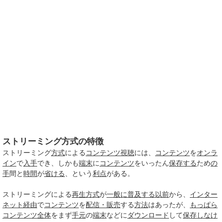
ストリーミング方式の特徴
ストリーミング
方式
による
コンテンツ
視聴
には、
コンテンツ
を
オンラ
イン
で
入手
でき、しかも
端末
に
コンテンツ
をいったん
保存する
ため
の
手
間と
時間
が
省ける
、という
利点
がある。
ストリーミングによる
再生
方式
が
一般に
普及する
以前
から、
インター
ネット
経由
で
コンテンツ
を
配信・販売
する
方法
はあったが、
もっぱら
コンテンツ
全体
をまず
手元
の
端末
などに
ダウンロード
して
保存し
なけ