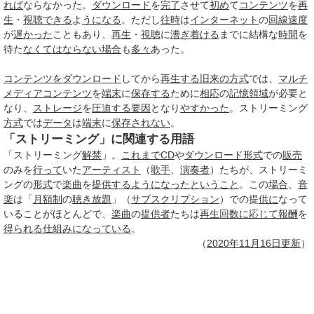
れば
ならなかった。
ダウンロード
を
完了
させて
初め
て
コンテンツ
を
再
生
・
視聴できる
よ
うになる
。ただし
往時
は
インターネット
の
回線速度
が
遅かった
こともあり、
再生
・
視聴
に
漕ぎ着ける
までに結構な
時間
を
待た
なくてはならない
場合
も
多々
あった。
コンテンツをダウンロード
してから
再生する
旧来の
方式
では、
マルチ
メディアコンテンツ
を
端末
に
保存する
ために
相応
の
記憶領域
が必要と
なり、
ストレージ
を
圧迫する
要因
となり
やすかった
。ストリーミング
方式
では
データ
は
端末
に
保存されない
。
「ストリーミング」に関連する用語
「ストリーミング
解禁
」。
これまで
CD
や
ダウンロード
形式
での
販売
のみを
行って
いた
アーティスト
（
歌手
、
演奏者
）たちが、ストリーミ
ングの
形式
で
楽曲
を
提供する
ようになった
ということ
。この
場合
、
音
楽
は「
月額制
の
聴き放題
」（
サブスクリプション
）での提
供に
なって
いることがほとんどで、
楽曲
の
提供者
たちは
再生
回数
に応じて
報酬
を
得られる
仕組み
になっている
。
（
2020年11月
16日
更新
）