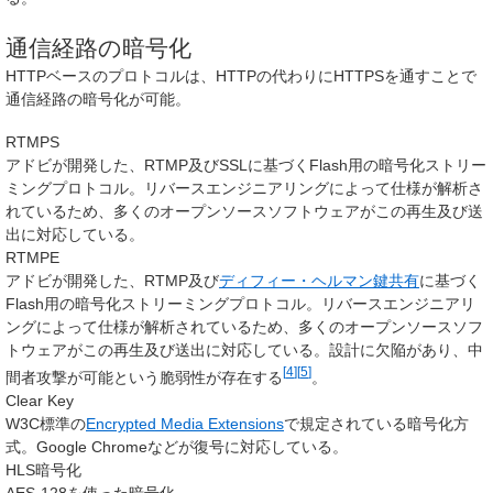
通信経路の暗号化
HTTPベースのプロトコルは、HTTPの代わりにHTTPSを通すことで
通信経路の暗号化が可能。
RTMPS
アドビが開発した、RTMP及びSSLに基づくFlash用の暗号化ストリー
ミングプロトコル。リバースエンジニアリングによって仕様が解析さ
れているため、多くのオープンソースソフトウェアがこの再生及び送
出に対応している。
RTMPE
アドビが開発した、RTMP及び
ディフィー・ヘルマン鍵共有
に基づく
Flash用の暗号化ストリーミングプロトコル。リバースエンジニアリ
ングによって仕様が解析されているため、多くのオープンソースソフ
トウェアがこの再生及び送出に対応している。設計に欠陥があり、中
[
4
]
[
5
]
間者攻撃が可能という脆弱性が存在する
。
Clear Key
W3C標準の
Encrypted Media Extensions
で規定されている暗号化方
式。Google Chromeなどが復号に対応している。
HLS暗号化
AES-128を使った暗号化。