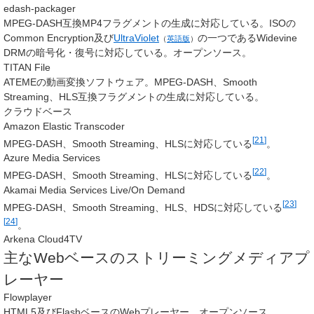
edash-packager
MPEG-DASH互換MP4フラグメントの生成に対応している。ISOの
Common Encryption及び
UltraViolet
の一つであるWidevine
（
英語版
）
DRMの暗号化・復号に対応している。オープンソース。
TITAN File
ATEMEの動画変換ソフトウェア。MPEG-DASH、Smooth
Streaming、HLS互換フラグメントの生成に対応している。
クラウドベース
Amazon Elastic Transcoder
[
21
]
MPEG-DASH、Smooth Streaming、HLSに対応している
。
Azure Media Services
[
22
]
MPEG-DASH、Smooth Streaming、HLSに対応している
。
Akamai Media Services Live/On Demand
[
23
]
MPEG-DASH、Smooth Streaming、HLS、HDSに対応している
[
24
]
。
Arkena Cloud4TV
主なWebベースのストリーミングメディアプ
レーヤー
Flowplayer
HTML5及びFlashベースのWebプレーヤー。オープンソース。