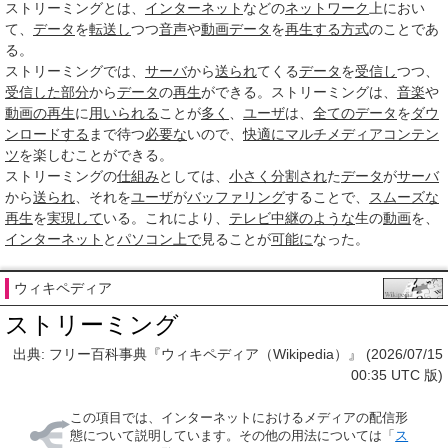
ストリーミング
とは、
インターネット
などの
ネットワーク
上におい
て、
データ
を
転送し
つつ
音声
や
動画
データ
を
再生する
方式
のことであ
る。
ストリーミングでは、
サーバ
から
送られ
てくる
データ
を
受信し
つつ、
受信した
部分
から
データ
の
再生
ができる。ストリーミングは、
音楽
や
動画の再生
に
用いられる
ことが
多く
、
ユーザ
は、
全ての
データ
を
ダウ
ンロードする
まで待つ
必要な
いので、
快適に
マルチメディアコンテン
ツ
を楽しむことができる。
ストリーミングの
仕組み
としては、
小さく
分割され
た
データ
が
サーバ
から
送られ
、それを
ユーザ
が
バッファリング
することで、
スムーズな
再生
を
実現して
いる。これにより、
テレビ中継
のような
生の
動画
を、
インターネット
と
パソコン
上で
見ることが
可能に
なった。
ウィキペディア
ストリーミング
出典: フリー百科事典『ウィキペディア（Wikipedia）』 (2026/07/15
00:35 UTC 版)
この項目では、インターネットにおけるメディアの配信形
態について説明しています。その他の用法については「
ス