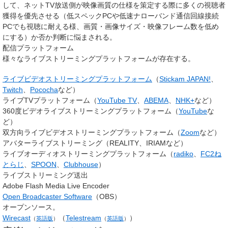
して、ネットTV放送側が映像画質の仕様を策定する際に多くの視聴者
獲得を優先させる（低スペックPCや低速ナローバンド通信回線接続
PCでも視聴に耐える様、画質・画像サイズ・映像フレーム数を低め
にする）か否か判断に悩まされる。
配信プラットフォーム
様々なライブストリーミングプラットフォームが存在する。
ライブビデオストリーミングプラットフォーム
（
Stickam JAPAN!
、
Twitch
、
Pococha
など）
ライブTVプラットフォーム（
YouTube TV
、
ABEMA
、
NHK+
など）
360度ビデオライブストリーミングプラットフォーム（
YouTube
な
ど）
双方向ライブビデオストリーミングプラットフォーム（
Zoom
など）
アバターライブストリーミング（REALITY、IRIAMなど）
ライブオーディオストリーミングプラットフォーム（
radiko
、
FC2ね
とらじ
、
SPOON
、
Clubhouse
）
ライブストリーミング送出
Adobe Flash Media Live Encoder
Open Broadcaster Software
（OBS）
オープンソース。
Wirecast
（
Telestream
）
（
英語版
）
（
英語版
）