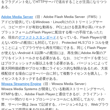
をフラグメント化してHTTPサーバで送出することが主流になりつつ
ある。
Adobe Media Server
（旧：Adobe Flash Media Server（FMS））
アドビが提供しているWindows・Linux向けのストリーミングサー
バ。コピーガードが有効な動画を、PCにおける普及率が高いマルチ
プラットフォームのFlash Playerに配信する唯一の手段であったた
め、現在の
デファクトスタンダード
となっている。Flash Playerが使
えないiOSへの配信にも対応しており、Protected HLSプロトコルを使
うことによってブラウザから再生可能にできる。同じくFlash Player
が使えないAndroid 4.1以降への配信には、再生側にAdobe Air製のア
プリをインストールさせる必要がある。なお、コピーガードを使うに
はプロフェッショナル版以上を使う必要がある。バージョンによって
最大同時接続数やプロセス数にライセンス的な制限があるため、大規
模配信する場合にはサーバ一台に対して複数ライセンスを購入し、ラ
イセンスをスタックする必要がある。
Wowza Streaming Engine
（旧：Wowza Media Server）
Wowza Media Systems が開発している動画ストリーミングサーバ。
RTMPを使い、Adobe Flash Playerと通信できるが、クライアント・
サーバー間のリモートプロシージャコールにも対応しており、その
際、サーバー側は Java で記述する。バージョン4.0より、Webブラウ
ザベースで管理出来るGUIを搭載した。