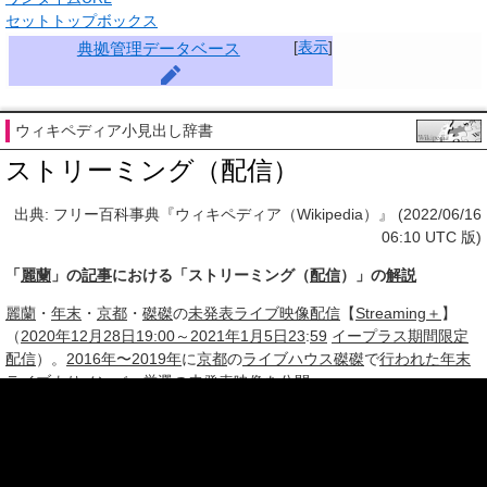
セットトップボックス
[
表示
]
典拠管理データベース
ウィキペディア小見出し辞書
ストリーミング（配信）
出典: フリー百科事典『ウィキペディア（Wikipedia）』 (2022/06/16
06:10 UTC 版)
「
麗蘭
」の
記事
における「ストリーミング（
配信
）」の
解説
麗蘭
・
年末
・
京都
・
磔磔
の
未発表
ライブ
映像配信
【
Streaming＋
】
（
2020年12月
28日
19:00～
2021年1月
5日
23
:
59
イープラス
期間限定
配信
）。
2016年〜
2019年
に
京都
の
ライブハウス
磔磔
で
行われた
年末
ライブ
より
メンバー
厳選
の
未発表
映像
を
公開
。
※この「ストリーミング（配信）」の解説は、「麗蘭」の解説の一部
です。
「ストリーミング（配信）」を含む「麗蘭」の記事については、
「麗