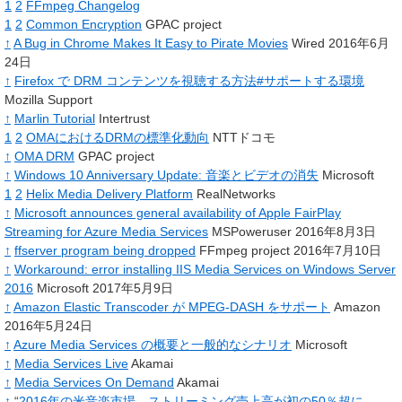
1
2
FFmpeg Changelog
1
2
Common Encryption
GPAC project
↑
A Bug in Chrome Makes It Easy to Pirate Movies
Wired 2016年6月
24日
↑
Firefox で DRM コンテンツを視聴する方法#サポートする環境
Mozilla Support
↑
Marlin Tutorial
Intertrust
1
2
OMAにおけるDRMの標準化動向
NTTドコモ
↑
OMA DRM
GPAC project
↑
Windows 10 Anniversary Update: 音楽とビデオの消失
Microsoft
1
2
Helix Media Delivery Platform
RealNetworks
↑
Microsoft announces general availability of Apple FairPlay
Streaming for Azure Media Services
MSPoweruser 2016年8月3日
↑
ffserver program being dropped
FFmpeg project 2016年7月10日
↑
Workaround: error installing IIS Media Services on Windows Server
2016
Microsoft 2017年5月9日
↑
Amazon Elastic Transcoder が MPEG-DASH をサポート
Amazon
2016年5月24日
↑
Azure Media Services の概要と一般的なシナリオ
Microsoft
↑
Media Services Live
Akamai
↑
Media Services On Demand
Akamai
↑
“
2016年の米音楽市場、ストリーミング売上高が初の50％超に--