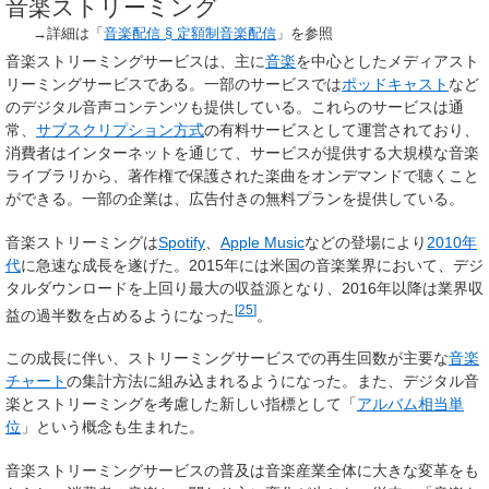
音楽ストリーミング
→詳細は「
音楽配信 §
定額制音楽配信
」を参照
音楽ストリーミングサービスは、主に
音楽
を中心としたメディアスト
リーミングサービスである。一部のサービスでは
ポッドキャスト
など
のデジタル音声コンテンツも提供している。これらのサービスは通
常、
サブスクリプション方式
の有料サービスとして運営されており、
消費者はインターネットを通じて、サービスが提供する大規模な音楽
ライブラリから、著作権で保護された楽曲をオンデマンドで聴くこと
ができる。一部の企業は、広告付きの無料プランを提供している。
音楽ストリーミングは
Spotify
、
Apple Music
などの登場により
2010年
代
に急速な成長を遂げた。2015年には米国の音楽業界において、デジ
タルダウンロードを上回り最大の収益源となり、2016年以降は業界収
[
25
]
益の過半数を占めるようになった
。
この成長に伴い、ストリーミングサービスでの再生回数が主要な
音楽
チャート
の集計方法に組み込まれるようになった。また、デジタル音
楽とストリーミングを考慮した新しい指標として「
アルバム相当単
位
」という概念も生まれた。
音楽ストリーミングサービスの普及は音楽産業全体に大きな変革をも