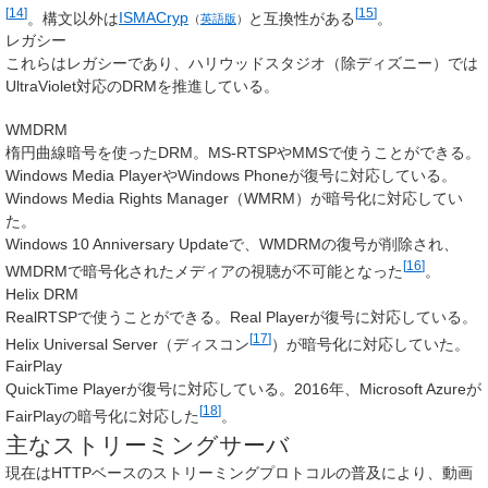
[
14
]
[
15
]
。構文以外は
ISMACryp
と互換性がある
。
（
英語版
）
レガシー
これらはレガシーであり、ハリウッドスタジオ（除ディズニー）では
UltraViolet対応のDRMを推進している。
WMDRM
楕円曲線暗号を使ったDRM。MS-RTSPやMMSで使うことができる。
Windows Media PlayerやWindows Phoneが復号に対応している。
Windows Media Rights Manager（WMRM）が暗号化に対応してい
た。
Windows 10 Anniversary Updateで、WMDRMの復号が削除され、
[
16
]
WMDRMで暗号化されたメディアの視聴が不可能となった
。
Helix DRM
RealRTSPで使うことができる。Real Playerが復号に対応している。
[
17
]
Helix Universal Server（ディスコン
）が暗号化に対応していた。
FairPlay
QuickTime Playerが復号に対応している。2016年、Microsoft Azureが
[
18
]
FairPlayの暗号化に対応した
。
主なストリーミングサーバ
現在はHTTPベースのストリーミングプロトコルの普及により、動画