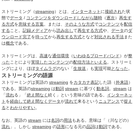
ストリーミング（
streaming
）とは、
インターネット
に
接続され
た状
態で
データ
/
コンテンツをダウンロード
しながら
随時
（
逐次
）
再生す
る
方式
を
意味する
言葉
。または、
そのような
方式
で
コンテンツ
を
配信
する
こと。
記録メディア
から
読み出し
て
再生する
方式
や、
データ
の
ダ
ウンロード
完了
を
待って
から
再生する
方式
となど
対比される
手法
また
は
概念
である。
ストリーミングは、
高速
な
通信環境
（
いわゆる
ブロードバンド
）が
整
った
ことにより
実現した
コンテンツ
の
配信方法
といえる
。ストリーミ
ングにより、ほぼ
タイムラグ
のない「
生放送
」も
実現
可能
となった
。
ストリーミングの語源
ストリーミングは英語の
streaming
を
カタカナ表記
した語（
外来語
）
である。英語の
streaming
は
動詞
stream
に基づく
動名詞
。
stream
は
「
流れ
る」「
絶え間なく
続く」という意味の語である。
インターネッ
ト
を
経由して
絶え間なく
データ
が
流れて
来るという
ニュアンス
で
捉え
る
と
わかりやすい
。
なお、英語の
stream
には
名詞
の
用法
もある。意味は「（川などの）
流れ
」。しかし
streaming
の
語形
になる元の
品詞
は
動詞
である。