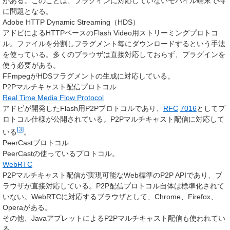
がある。このことは、プラグインに対応していないモバイル端末で特
に問題となる。
Adobe HTTP Dynamic Streaming（HDS）
アドビによるHTTPベースのFlash Video用ストリーミングプロトコ
ル。ファイルを分割しフラグメント毎にダウンロードするという手法
を使っている。多くのブラウザは直接対応しておらず、プラグインを
使う必要がある。
FFmpegがHDSフラグメントの生成に対応している。
P2Pマルチキャスト配信プロトコル
Real Time Media Flow Protocol
アドビが開発したFlash用P2Pプロトコルであり、
RFC
7016
としてプ
ロトコル仕様が公開されている。P2Pマルチキャスト配信に対応して
[
3
]
いる
。
PeerCastプロトコル
PeerCastの使っているプロトコル。
WebRTC
P2Pマルチキャスト配信が実現可能なWeb標準のP2P APIであり、ブ
ラウザが直接対応している。P2P配信プロトコル自体は標準化されて
いない。WebRTCに対応するブラウザとして、Chrome、Firefox、
Operaがある。
その他、JavaアプレットによるP2Pマルチキャスト配信も使われてい
る。