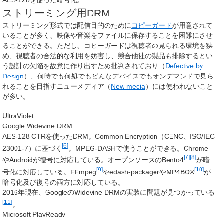
ストリーミング用DRM
ストリーミング形式では配信目的のために
コピーガード
が用意されて
いることが多く、映像や音楽をファイルに保存することを困難にさせ
ることができる。ただし、コピーガードは視聴者の見られる環境を狭
め、視聴者の合法的な利用を妨害し、競合他社の製品も排除するとい
う設計の欠陥を故意に作り出すため批判されており（
Defective by
Design
）、何時でも何処でもどんなデバイスでもオンデマンドで見ら
れることを目指すニューメディア（
New media
）には使われないこと
が多い。
UltraViolet
Google Widevine DRM
AES-128 CTRを使ったDRM。Common Encryption（CENC、ISO/IEC
[
6
]
23001-7）に基づく
。MPEG-DASHで使うことができる。Chrome
[
7
]
[
8
]
やAndroidが復号に対応している。オープンソースのBento4
が暗
[
9
]
[
10
]
号化に対応している。FFmpeg
やedash-packagerやMP4BOX
が
暗号化及び復号の両方に対応している。
2016年現在、GoogleのWidevine DRMの実装に問題が見つかっている
[
11
]
。
Microsoft PlayReady