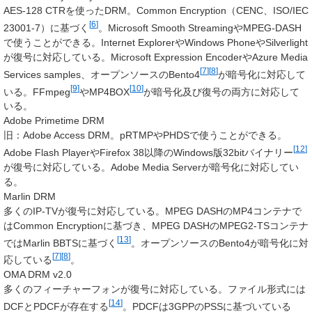
AES-128 CTRを使ったDRM。Common Encryption（CENC、ISO/IEC
[
6
]
23001-7）に基づく
。Microsoft Smooth StreamingやMPEG-DASH
で使うことができる。Internet ExplorerやWindows PhoneやSilverlight
が復号に対応している。Microsoft Expression EncoderやAzure Media
[
7
]
[
8
]
Services samples、オープンソースのBento4
が暗号化に対応して
[
9
]
[
10
]
いる。FFmpeg
やMP4BOX
が暗号化及び復号の両方に対応して
いる。
Adobe Primetime DRM
旧：Adobe Access DRM。pRTMPやPHDSで使うことができる。
[
12
]
Adobe Flash PlayerやFirefox 38以降のWindows版32bitバイナリー
が復号に対応している。Adobe Media Serverが暗号化に対応してい
る。
Marlin DRM
多くのIP-TVが復号に対応している。MPEG DASHのMP4コンテナで
はCommon Encryptionに基づき、MPEG DASHのMPEG2-TSコンテナ
[
13
]
ではMarlin BBTSに基づく
。オープンソースのBento4が暗号化に対
[
7
]
[
8
]
応している
。
OMA DRM v2.0
多くのフィーチャーフォンが復号に対応している。ファイル形式には
[
14
]
DCFとPDCFが存在する
。PDCFは3GPPのPSSに基づいている