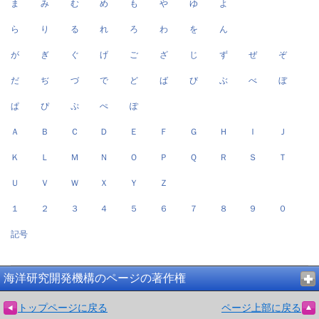
ま
み
む
め
も
や
ゆ
よ
ら
り
る
れ
ろ
わ
を
ん
が
ぎ
ぐ
げ
ご
ざ
じ
ず
ぜ
ぞ
だ
ぢ
づ
で
ど
ば
び
ぶ
べ
ぼ
ぱ
ぴ
ぷ
ぺ
ぽ
Ａ
Ｂ
Ｃ
Ｄ
Ｅ
Ｆ
Ｇ
Ｈ
Ｉ
Ｊ
Ｋ
Ｌ
Ｍ
Ｎ
Ｏ
Ｐ
Ｑ
Ｒ
Ｓ
Ｔ
Ｕ
Ｖ
Ｗ
Ｘ
Ｙ
Ｚ
１
２
３
４
５
６
７
８
９
０
記号
海洋研究開発機構のページの著作権
トップページに戻る
ページ上部に戻る