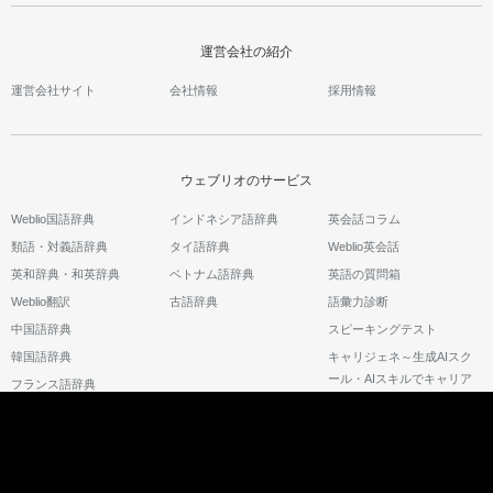
運営会社の紹介
運営会社サイト
会社情報
採用情報
ウェブリオのサービス
Weblio国語辞典
インドネシア語辞典
英会話コラム
類語・対義語辞典
タイ語辞典
Weblio英会話
英和辞典・和英辞典
ベトナム語辞典
英語の質問箱
Weblio翻訳
古語辞典
語彙力診断
中国語辞典
スピーキングテスト
韓国語辞典
キャリジェネ～生成AIスク
ール・AIスキルでキャリア
フランス語辞典
アップ～
©2026 GRAS Group, Inc.