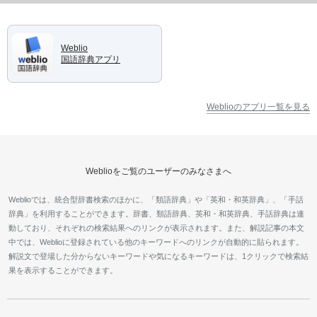
Weblio
国語辞典アプリ
Weblioのアプリ一覧を見る
Weblioをご覧のユーザーのみなさまへ
Weblioでは、統合型辞書検索のほかに、「類語辞典」や「英和・和英辞典」、「手話
辞典」を利用することができます。辞書、類語辞典、英和・和英辞典、手話辞典は連
動しており、それぞれの検索結果へのリンクが表示されます。また、解説記事の本文
中では、Weblioに登録されている他のキーワードへのリンクが自動的に貼られます。
解説文で登場した分からないキーワードや気になるキーワードは、1クリックで検索結
果を表示することができます。