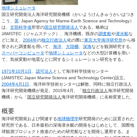
地球シミュレータ
国立研究開発法人海洋研究開発機構
（かいようけんきゅうかいはつき
こう、
英
:
Japan Agency for Marine-Earth Science and Technology
）
は、
文部科学省
所管の
国立研究開発法人
である。略称は
JAMSTEC
（ジャムステック）、
海洋機構
。既存の
調査船
や
潜水船
な
どに加え、
2004年
の
独立行政法人
化の際に
東京大学海洋研究所
から移
管された調査船を用いて、
海洋
、
大陸棚
、
深海
などを観測研究する。
スーパーコンピュータ
で
地球シミュレータ
などの大型計算機を用い
て、気候変動や地震などに関するシミュレーション研究をする。
1971年
10月1日
、
認可法人
として
海洋科学技術センター
(JAMSTEC:Japan Marine Science and Technology Center)設立。
2004年
4月1日
、海洋科学技術センターは解散、同時に独立行政法人
海洋研究開発機構が発足。2015年4月、「
独立行政法人
海洋研究開発
機構」から「
国立研究開発法人
海洋研究開発機構」に名称変更した。
概要
海洋研究開発および関連する
地球物理学
研究開発のために設置された
研究所である。日本最初の深海潜水艇の開発をはじめとして、国際地
球観測プロジェクト推進のための研究船などを開発し運用する。ま