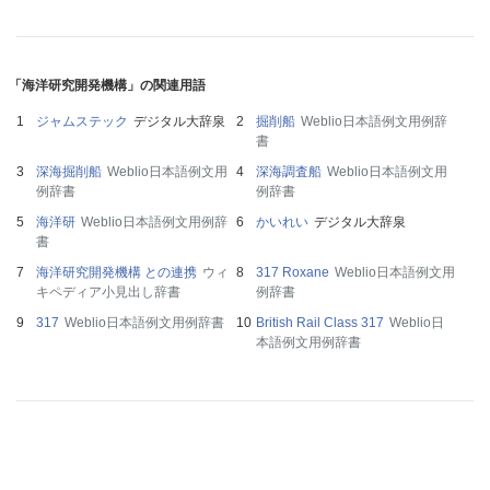
「海洋研究開発機構」の関連用語
ジャムステック
デジタル大辞泉
掘削船
Weblio日本語例文用例辞
書
深海掘削船
Weblio日本語例文用
深海調査船
Weblio日本語例文用
例辞書
例辞書
海洋研
Weblio日本語例文用例辞
かいれい
デジタル大辞泉
書
海洋研究開発機構 との連携
ウィ
317 Roxane
Weblio日本語例文用
キペディア小見出し辞書
例辞書
317
Weblio日本語例文用例辞書
British Rail Class 317
Weblio日
本語例文用例辞書