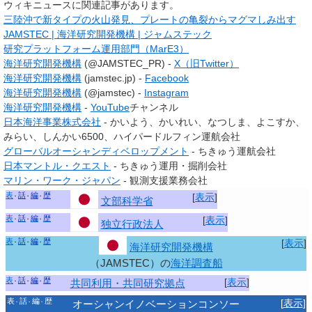
ウィキニュースに関連記事があります。
三陸沖で新タイプの火山発見、プレートの亀裂からマグマしみ出す
JAMSTEC | 海洋研究開発機構 | ジャムステック
研究プラットフォーム運用部門（MarE3）
海洋研究開発機構
(@JAMSTEC_PR) -
X（旧Twitter）
海洋研究開発機構
(jamstec.jp) -
Facebook
海洋研究開発機構
(@jamstec) -
Instagram
海洋研究開発機構
-
YouTube
チャンネル
日本海洋事業株式会社
- かいよう、かいれい、なつしま、よこすか、
みらい、しんかい6500、ハイパードルフィン運航会社
グローバルオーシャンディベロップメント
- ちきゅう運航会社
日本マントル・クエスト
- ちきゅう運用・掘削会社
マリン・ワーク・ジャパン
- 観測支援業務会社
表
話
編
歴
[
表示
]
文部科学省
表
話
編
歴
[
表示
]
独立行政法人
表
話
編
歴
[
表示
]
海洋研究開発機構
（JAMSTEC）の
海洋調査船
表
話
編
歴
[
表示
]
共同利用・共同研究拠点
表
話
編
歴
[
表示
]
オーシャンイノベーションコンソー