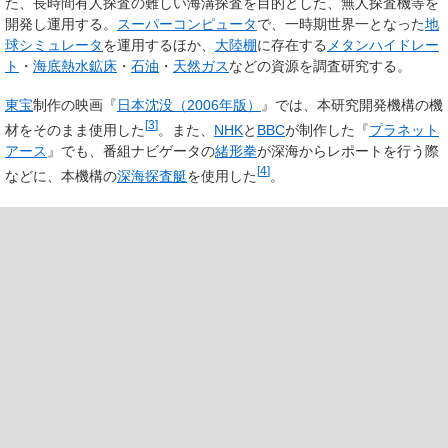
た、長時間有人探査の難しい海溝探査を目的とした、無人探査機等を
開発し運用する。
スーパーコンピュータ
で、一時期世界一となった
地
球シミュレータ
を運用するほか、
大陸棚
に存在する
メタンハイドレー
ト
・
海底熱水鉱床
・
石油
・
天然ガス
などの資源を調査研究する。
東宝
制作の映画『
日本沈没（2006年版）
』では、本研究開発機構の機
[
3
]
材をそのまま使用した
。また、
NHK
と
BBC
が制作した『
プラネット
アース
』でも、番組ナビゲータの
緒形拳
が深海からレポートを行う際
[
4
]
などに、本機構の
深海探査艇
を使用した
。