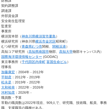
財務課
契約調整課
調達課
外部資金課
安全衛生監理室
監査室
事業所
横須賀本部（
神奈川県
横須賀市
夏島
）
横浜研究所（神奈川県
横浜市
金沢区
昭和町）
むつ研究所（
青森県
むつ市
関根、
関根浜港
）
高知コア研究所（
高知県
南国市
物部、
高知大学
物部キャンパス内）
国際海洋環境情報センター
(GODAC)
東京事務所（
千代田区
内幸町
富国生命ビル
）
理事長
加藤康宏
：2004年 - 2012年
平朝彦
：2012年 - 2019年
松永是
：2019年 - 2022年
大和裕幸
：2022年 - 2026年
河村知彦
：2026年 -
職員数・予算
常勤の職員数は2022年現在、909人で、研究職、技術職、船員、事務
職、支援職等の職種がある。