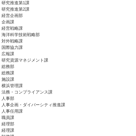
研究推進第1課
研究推進第2課
経営企画部
企画課
経営戦略課
海洋科学技術戦略部
対外戦略課
国際協力課
広報課
研究資源マネジメント課
総務部
総務課
施設課
横浜管理課
法務・コンプライアンス課
人事部
人事企画・ダイバーシティ推進課
人事任用課
職員課
経理部
経理課