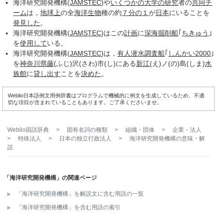
海洋研究開発機構(
JAMSTEC
)や
いくつかの
大学の研究
者の
共同
チ
ーム
は，
地球上
の全
海洋生物
種の約
７分の１
が
日本
にいることを
発見した
。
海洋研究開発機構(
JAMSTEC
)はこの
計画
に
深海掘削船
｢
ちきゅう
｣
を
使用して
いる。
海洋研究開発機構(
JAMSTEC
)は，
有人
潜水調査船
｢
しんかい2000
｣
を
神奈川県
藤
(ふじ)沢(さわ)市(し)にある
新江
(え)ノ(の)島(しま)
水
族館
に
貸し出す
ことを
決めた
。
Weblio日本語例文用例辞書はプログラムで機械的に例文を生成しているため、不適
切な項目が含まれていることもあります。ご了承くださいませ。
Weblio国語辞典
>
固有名詞の種類
>
組織・団体
>
企業・法人
>
特殊法人
>
日本の独立行政法人
>
海洋研究開発機構
の意味・解
説
「海洋研究開発機構」の関連ページ
「海洋研究開発機構」を解説文に含む用語の一覧
「海洋研究開発機構」を含む用語の索引