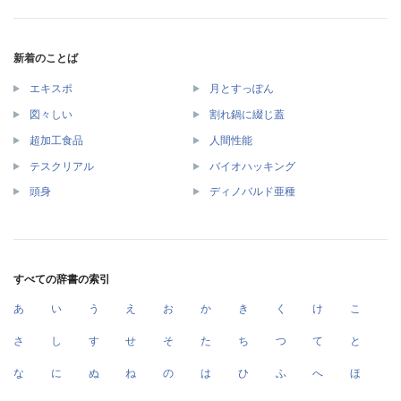
新着のことば
エキスポ
月とすっぽん
図々しい
割れ鍋に綴じ蓋
超加工食品
人間性能
テスクリアル
バイオハッキング
頭身
ディノバルド亜種
すべての辞書の索引
あ
い
う
え
お
か
き
く
け
こ
さ
し
す
せ
そ
た
ち
つ
て
と
な
に
ぬ
ね
の
は
ひ
ふ
へ
ほ