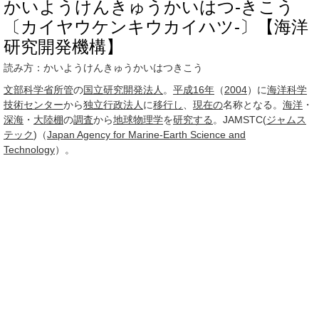
かいようけんきゅうかいはつ‐きこう
〔カイヤウケンキウカイハツ‐〕【海洋
研究開発機構】
読み方：かいようけんきゅうかいはつきこう
文部科学省所管
の
国立研究開発法人
。
平成16年
（
2004
）に
海洋科学
技術センター
から
独立行政法人
に
移行し
、
現在の
名称となる。
海洋
・
深海
・
大陸棚
の
調査
から
地球物理学
を
研究する
。JAMSTC(
ジャムス
テック
)（
Japan Agency for Marine-Earth Science and
Technology
）。