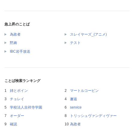
急上昇のことば
為政者
スレイヤーズ_(アニメ)
黙祷
テスト
IBC岩手放送
ことば検索ランキング
姉とボイン
マートルコービン
チョレイ
邂逅
学校法人吉祥寺学園
service
オーダー
トリッシュヴァンディヴァー
確認
為政者