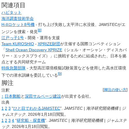
関連項目
ハビタット
海洋調査技術学会
H-IIロケット8号機
- 打ち上げ失敗し太平洋に水没後、JAMSTECがエ
[
8
]
ンジンを捜索・発見
江戸っ子1号
- 開発・運用を支援
Team KUROSHIO
-
XPRIZE財団
が主催する国際コンペティション
「
Shell Ocean Discovery XPRIZE
（シェル・オーシャン・ディスカバ
リー・エックスプライズ）」に挑戦するために結成された、日本を拠
点とする共同研究チーム
特殊急襲部隊
- 大型高圧環境模擬試験装置などを使用した高水圧環境
[
9
]
下での潜水訓練を委託している
脚注
注釈
[
脚注の使い方
]
↑
日本郵船
と
深田サルベージ建設
が出資する会社。
出典
1
2
3
“
ひと目でわかるJAMSTEC
”.
JAMSTEC | 海洋研究開発機構 | ジ
ャムステック
.
2026年1月18日閲覧。
1
2
3
4
“
研究船・探査機
”.
JAMSTEC | 海洋研究開発機構 | ジャムステ
ック
.
2026年1月18日閲覧。