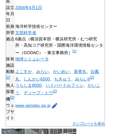
長
設立
2004年
4月1日
年月
日
前身
海洋科学技術センター
所管
文部科学省
拠点
6拠点（横須賀本部・横浜研究所・むつ研究
所・高知コア研究所・国際海洋環境情報センタ
[
1
]
ー（GODAC）・東京事務所）
保有
地球シミュレータ
施設
船舶
よこすか
、
みらい
、
かいめい
、
新青丸
、
白鳳
[
2
]
[
2
]
丸
、
しんかい6500
、
ちきゅう
、
みらいII
無人
うらしま8000
、
ハイパードルフィン
、
かいこ
探査
[
2
]
う
、
ディープ・トウ
[
2
]
機
ウェ
www
.jamstec
.go
.jp
ブサ
イト
テンプレートを表示