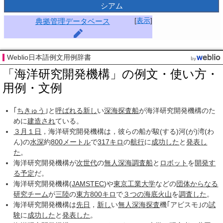
シアム
[
表示
]
典拠管理データベース
Weblio日本語例文用例辞書
「海洋研究開発機構」の例文・使い方・
用例・文例
｢
ちきゅう
｣と
呼ばれる
新し
い
深海探査船
が海洋研究開発機構のた
めに
建造され
ている。
３月１日
，海洋研究開発機構は，彼らの船が駿(する)河(が)湾(わ
ん)の
水深
約
800
メートル
で
317
キロ
の
航行
に
成功した
と
発表し
た
。
海洋研究開発機構が
次世代
の
無人
深海調査船
と
ロボット
を
開発す
る
予定
だ。
海洋研究開発機構(
JAMSTEC
)や
東京工業大学
などの
団体
からなる
研究チーム
が
三陸
の
東方
800
キロ
で
３つの
海底火山
を
調査した
。
海洋研究開発機構は
先日
，
新し
い
無人
深海探査
機｢アビスモ｣の
試
験
に
成功した
と
発表した
。