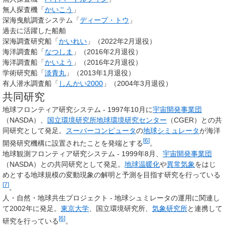
無人探査機「
かいこう
」
深海曳航調査システム「
ディープ・トウ
」
過去に活躍した船舶
深海調査研究船「
かいれい
」（2022年2月退役）
海洋調査船「
なつしま
」（2016年2月退役）
海洋調査船「
かいよう
」（2016年2月退役）
学術研究船「
淡青丸
」（2013年1月退役）
有人潜水調査船「
しんかい2000
」（2004年3月退役）
共同研究
地球フロンティア研究システム - 1997年10月に
宇宙開発事業団
（NASDA）、
国立環境研究所
地球環境研究センター
（CGER）との共
同研究として発足。
スーパーコンピュータ
の
地球シミュレータ
が海洋
[
6
]
開発研究機構に設置されたことを発端とする
。
地球観測フロンティア研究システム - 1999年8月、
宇宙開発事業団
（NASDA）との共同研究として発足。
地球温暖化
や
異常気象
をはじ
めとする地球規模の変動現象の解明と予測を目指す研究を行っている
[
7
]
。
人・自然・地球共生プロジェクト - 地球シュミレータの運用に関連し
て2002年に発足。
東京大学
、国立環境研究所、
気象研究所
と連携して
[
6
]
研究を行っている
。