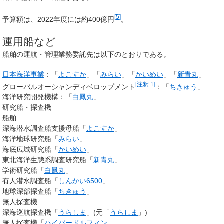
[
5
]
予算額は、2022年度には約400億円
。
運用船など
船舶の運航・管理業務委託先は以下のとおりである。
日本海洋事業
：「
よこすか
」「
みらい
」「
かいめい
」「
新青丸
」
[
注釈 1
]
グローバルオーシャンディベロップメント
：「
ちきゅう
」
海洋研究開発機構：「
白鳳丸
」
研究船・探査機
船舶
深海潜水調査船支援母船「
よこすか
」
海洋地球研究船「
みらい
」
海底広域研究船「
かいめい
」
東北海洋生態系調査研究船「
新青丸
」
学術研究船「
白鳳丸
」
有人潜水調査船「
しんかい6500
」
地球深部探査船「
ちきゅう
」
無人探査機
深海巡航探査機「
うらしま
」(元「
うらしま
」)
無人探査機「
ハイパードルフィン
」