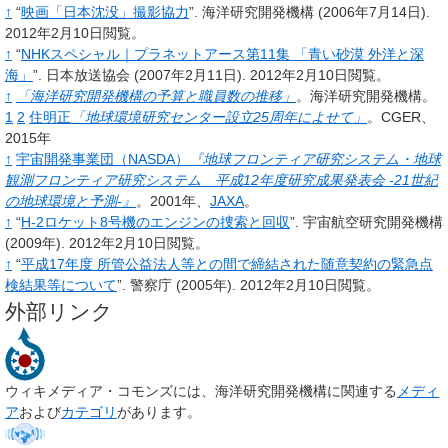
↑
“
映画「日本沈没」撮影協力
”.
海洋研究開発機構
(2006年7月14日).
2012年2月10日閲覧。
↑
“
NHKスペシャル｜プラネットアース第11集 「青い砂漠 外洋と深
海」
”.
日本放送協会
(2007年2月11日).
2012年2月10日閲覧。
↑
「海洋研究開発機構の予算と職員数の推移」
。海洋研究開発機構。
1
2
住明正
「地球環境研究センター設立25周年によせて」
。CGER、
2015年
↑
宇宙開発事業団（NASDA）
『地球フロンティア研究システム・地球
観測フロンティア研究システム 平成12年度研究成果発表会 -21世紀
の地球環境と予測-』
。2001年、
JAXA
。
↑
“
H-2ロケット8号機のエンジンの捜索と回収
”.
宇宙航空研究開発機構
(2009年).
2012年2月10日閲覧。
↑
“
平成17年度 所管公益法人等との間で締結された随意契約の緊急点
検結果等について
”.
警察庁
(2005年).
2012年2月10日閲覧。
外部リンク
ウィキメディア・コモンズには、
海洋研究開発機構
に関連する
メディ
ア
および
カテゴリ
があります。