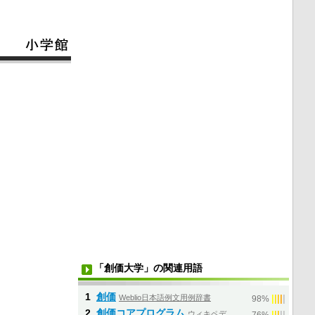
「創価大学」の関連用語
1
創価
Weblio日本語例文用例辞書
|
|
|
|
|
98%
2
創価コアプログラム
ウィキペデ
|
|
|
|
|