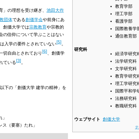
教育学部
育」の理想を受け継ぎ、
池田大作
理工学部
教団体
である
創価学会
や前身にあ
看護学部
、創価大学では
宗教教育
や宗教的
国際教養学
会の信仰について学ぶことはない
通信教育部
[
5
]
は入学の要件とされていない
。
研究科
[
6
]
一切自由とされており
、創価学
経済学研究
[
3
]
法学研究科
れている
。
文学研究科
教育学研究
理工学研究
以下の「創価大学 建学の精神」を
国際平和学
法務研究科
教職研究科
れ」
ウェブサイト
創価大学
レス（要塞）たれ」
テ