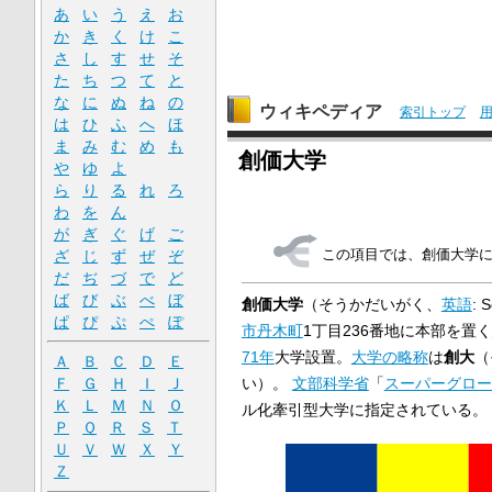
あ
い
う
え
お
か
き
く
け
こ
さ
し
す
せ
そ
た
ち
つ
て
と
な
に
ぬ
ね
の
ウィキペディア
索引トップ
は
ひ
ふ
へ
ほ
ま
み
む
め
も
創価大学
や
ゆ
よ
ら
り
る
れ
ろ
わ
を
ん
が
ぎ
ぐ
げ
ご
この項目では、創価大学
ざ
じ
ず
ぜ
ぞ
だ
ぢ
づ
で
ど
ば
び
ぶ
べ
ぼ
創価大学
（そうかだいがく、
英語
:
S
ぱ
ぴ
ぷ
ぺ
ぽ
市
丹木町
1丁目236番地に本部を置く
71年
大学設置。
大学の略称
は
創大
（
Ａ
Ｂ
Ｃ
Ｄ
Ｅ
い）。
文部科学省
「
スーパーグロー
Ｆ
Ｇ
Ｈ
Ｉ
Ｊ
Ｋ
Ｌ
Ｍ
Ｎ
Ｏ
ル化牽引型大学に指定されている。
Ｐ
Ｑ
Ｒ
Ｓ
Ｔ
Ｕ
Ｖ
Ｗ
Ｘ
Ｙ
Ｚ