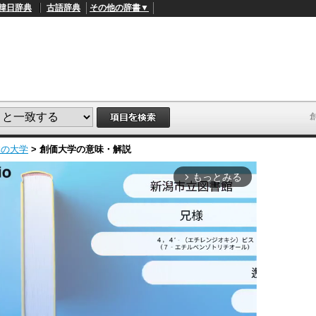
韓日辞典
古語辞典
その他の辞書▼
本の大学
>
創価大学
の意味・解説
もっとみる
arrow_forward_ios