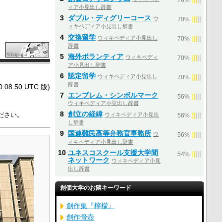
76%
ィア小見出し辞書
3
ダブル・ディグリーコース
ウ
|
|
|
|
|
70%
ィキペディア小見出し辞書
4
交換留学
ウィキペディア小見出し
|
|
|
|
|
70%
辞書
5
海外ボランティア
ウィキペディ
|
|
|
|
|
70%
ア小見出し辞書
6
認定留学
ウィキペディア小見出し
|
|
|
|
|
70%
辞書
8:50 UTC 版)
7
エンブレム・シンボルマーク
|
|
|
|
|
56%
ウィキペディア小見出し辞書
8
創立の経緯
ださい。
ウィキペディア小見出
|
|
|
|
|
56%
し辞書
9
国連難民高等弁務官事務所
ウ
|
|
|
|
|
56%
ィキペディア小見出し辞書
10
ユネスコスクール支援大学間
|
|
|
|
|
54%
ネットワーク
ウィキペディア小見
出し辞書
創価大学のお隣キーワード
創作集『檸檬』
創作骨壺