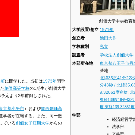
創価大学中央教育
大学設置/創立
1971年
創立者
池田大作
学校種別
私立
設置者
学校法人創価大学
本部所在地
東京都
八王子市
丹
番地
北緯35度41分22
木町
に開学した。当初は
1973年
開学
分43秒
/
北緯35.6
た
創価高等学校
の1期生が創価大学
9.32861度
座標
:
北
の予定より2年前倒しされた。
東経139度19分43秒
度 東経139.32861度
東京都
小平市
）および
関西創価高
学部
進学者が在籍する。また、同一敷
経済経営学
している
創価女子短期大学
からの
法学部
文学部