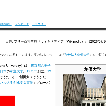
用語の索引
ランキング
カテゴリー
出典: フリー百科事典『ウィキペディア（Wikipedia）』 (2026/07/30 0
について説明しています。学校法人については「
学校法人創価大学
」をご覧く
oka University
）は、
東京都
八王子
創価大学
日本
の
私立大学
。
1971年
創立、
19
そうだい）、
創価大
（そうかだ
バル大学創成支援事業
」グローバ