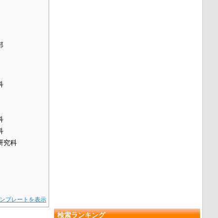
部
科
科
科
研究科
ンプレートを表示
検索ランキング