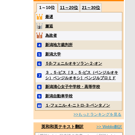
1～10位
11～20位
21～30位
最遅
邂逅
為政者
新潟地方裁判所
新潟大学
５β‐フェニルオキソラン‐２‐オン
３，５‐ビス［３，５‐ビス（ベンジルオキ
シ）ベンジルオキシ］ベンジルブロミド
新潟清心女子中学校・高等学校
新潟自動車学校
１‐フェニル‐４‐ニトロ‐３‐ペンタノン
>>もっとランキングを見る
英和和英テキスト翻訳
>> Weblio翻訳