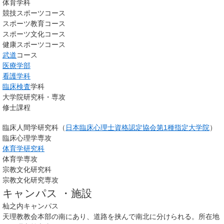
体育学科
競技スポーツコース
スポーツ教育コース
スポーツ文化コース
健康スポーツコース
武道
コース
医療学部
看護学科
臨床検査
学科
大学院研究科・専攻
修士課程
臨床人間学研究科（
日本臨床心理士資格認定協会
第1種指定大学院
）
臨床心理学専攻
体育学研究科
体育学専攻
宗教文化研究科
宗教文化研究専攻
キャンパス ・施設
杣之内キャンパス
天理教教会本部の南にあり、道路を挟んで南北に分けられる。所在地