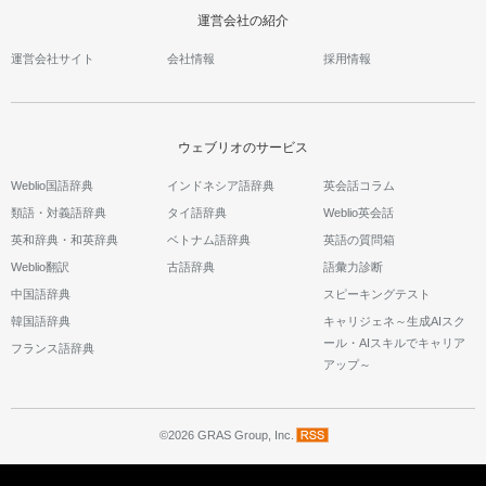
運営会社の紹介
運営会社サイト
会社情報
採用情報
ウェブリオのサービス
Weblio国語辞典
インドネシア語辞典
英会話コラム
類語・対義語辞典
タイ語辞典
Weblio英会話
英和辞典・和英辞典
ベトナム語辞典
英語の質問箱
Weblio翻訳
古語辞典
語彙力診断
中国語辞典
スピーキングテスト
韓国語辞典
キャリジェネ～生成AIスク
ール・AIスキルでキャリア
フランス語辞典
アップ～
©2026 GRAS Group, Inc.