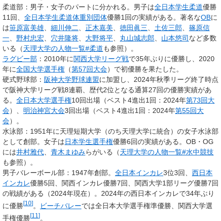
柔道部：男子・女子のパートに分かれる。男子は
全日本学生柔道
優勝
11回、
全日本学生柔道体重別団体
優勝1回の実績がある。著名な
OB
に
は
笹原富美雄
、
細川伸二
、
正木嘉美
、
徳田眞三
、
土佐三郎
、
篠原信
一
、
野村忠宏
、
穴井隆将
、
大野将平
、
丸山城志郎
、
山本悠司
など多数
いる（
天理大学の人物一覧#柔道
も参照）。
ラグビー部
：2010年に
関西大学リーグ戦
で35年ぶりに優勝し、2020
年に
全国大学選手権
（
第57回大会
）で初優勝を果たした。
硬式野球部：
阪神大学野球連盟
に加盟し、2024年秋季リーグ終了時点
で阪神大学リーグ戦8連覇、歴代2位となる通算27回の優勝実績があ
る。
全日本大学選手権
10回出場（ベスト4進出1回：2024年
第73回大
会
）、
明治神宮大会
3回出場（ベスト4進出1回：2024年
第55回大
会
）。
水泳部：1951年に天理短期大学（のち天理大学に統合）の女子水泳部
として創部。女子は
日本学生選手権
優勝6回の実績がある。OB・OG
には
井村雅代
、
青木まゆみ
らがいる（
天理大学の人物一覧#水中競技
も参照）。
男子バレーボール部：1947年創部。
全日本インカレ
3位3回、
西日本
インカレ
優勝5回、関西インカレ優勝7回、関西大学1部リーグ優勝7回
の戦績がある（2024年現在）。2024年の西日本インカレで34年ぶり
[
10
]
に優勝
。
ビーチバレー
では全日本大学選手権準優勝、関西大学選
[
11
]
手権優勝
。