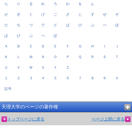
ら
り
る
れ
ろ
わ
を
ん
が
ぎ
ぐ
げ
ご
ざ
じ
ず
ぜ
ぞ
だ
ぢ
づ
で
ど
ば
び
ぶ
べ
ぼ
ぱ
ぴ
ぷ
ぺ
ぽ
Ａ
Ｂ
Ｃ
Ｄ
Ｅ
Ｆ
Ｇ
Ｈ
Ｉ
Ｊ
Ｋ
Ｌ
Ｍ
Ｎ
Ｏ
Ｐ
Ｑ
Ｒ
Ｓ
Ｔ
Ｕ
Ｖ
Ｗ
Ｘ
Ｙ
Ｚ
１
２
３
４
５
６
７
８
９
０
記号
天理大学のページの著作権
トップページに戻る
ページ上部に戻る