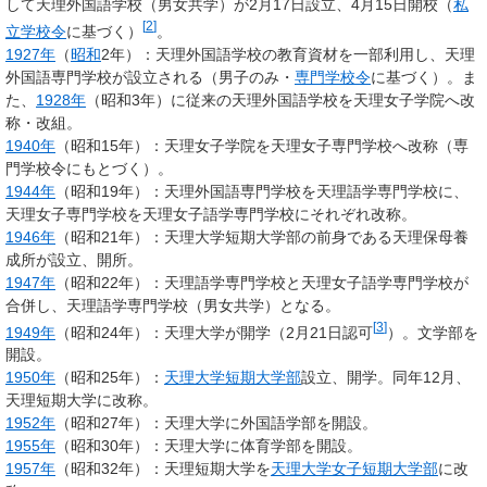
して天理外国語学校（男女共学）が2月17日設立、4月15日開校（
私
[
2
]
立学校令
に基づく）
。
1927年
（
昭和
2年）：天理外国語学校の教育資材を一部利用し、天理
外国語専門学校が設立される（男子のみ・
専門学校令
に基づく）。ま
た、
1928年
（昭和3年）に従来の天理外国語学校を天理女子学院へ改
称・改組。
1940年
（昭和15年）：天理女子学院を天理女子専門学校へ改称（専
門学校令にもとづく）。
1944年
（昭和19年）：天理外国語専門学校を天理語学専門学校に、
天理女子専門学校を天理女子語学専門学校にそれぞれ改称。
1946年
（昭和21年）：天理大学短期大学部の前身である天理保母養
成所が設立、開所。
1947年
（昭和22年）：天理語学専門学校と天理女子語学専門学校が
合併し、天理語学専門学校（男女共学）となる。
[
3
]
1949年
（昭和24年）：
天理大学
が開学（2月21日認可
）。文学部を
開設。
1950年
（昭和25年）：
天理大学短期大学部
設立、開学。同年12月、
天理短期大学に改称。
1952年
（昭和27年）：天理大学に外国語学部を開設。
1955年
（昭和30年）：天理大学に体育学部を開設。
1957年
（昭和32年）：天理短期大学を
天理大学女子短期大学部
に改