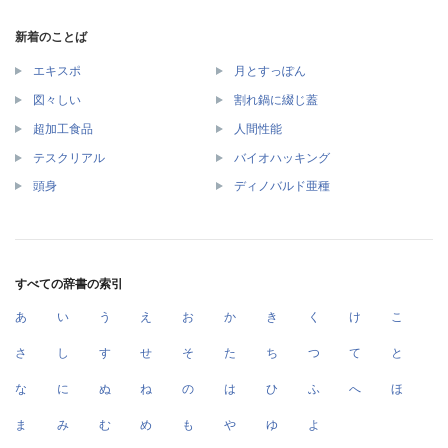
新着のことば
エキスポ
月とすっぽん
図々しい
割れ鍋に綴じ蓋
超加工食品
人間性能
テスクリアル
バイオハッキング
頭身
ディノバルド亜種
すべての辞書の索引
あ
い
う
え
お
か
き
く
け
こ
さ
し
す
せ
そ
た
ち
つ
て
と
な
に
ぬ
ね
の
は
ひ
ふ
へ
ほ
ま
み
む
め
も
や
ゆ
よ