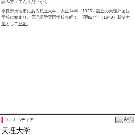
読み方：てんりだいがく
奈良県
天理市
にある
私立大学
。
大正14年
（
1925
）
設立
の
天理
外国語
学校
に
始まり
、
天理
語学
専門学校
を
経て
、
昭和24年
（
1949
）
新制大
学
として
発足
。
ウィキペディア
天理大学