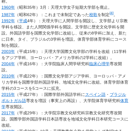
称。
1960年
（昭和35年）3月：天理大学女子短期大学部を廃止。
[
4
]
1987年
（昭和62年）：これまで未制定であった
校歌
を制定
。
1992年
（
平成
4年）：天理大学に人間学部を開設し、文学部より宗教
学科を移設、また人間関係学科を開設。文学部に歴史文化学科を開
設。外国語学部を国際文化学部に改組し、従来の8学科に加え、新た
に日本、タイ、ブラジルの3学科を増設。体育学部体育学科にコース
制を開設。
2003年
（平成15年）：天理大学国際文化学部の学科を改組（11学科
をアジア学科、ヨーロッパ・アメリカ学科の2学科に改組）。
2004年
（平成16年）：大学院臨床人間学研究科
臨床心理学
専攻開
設。
2010年
（平成22年）：国際文化学部アジア学科、ヨーロッパ・アメ
リカ学科を国際学部外国語学科、地域文化学科に改組。体育学部体育
学科の3コースを5コースに拡充。
2015年
（平成27年）：国際学部外国語学科に
スペイン語
・
ブラジル
ポルトガル語
専攻を増設（事実上の再設）、大学院体育学研究科
体育
学
専攻開設。
2017年
（平成29年）：大学院宗教文化研究科宗教文化研究専攻開
設。国際学部外国語学科日本語専攻を地域文化学科日本研究コースに
改組。