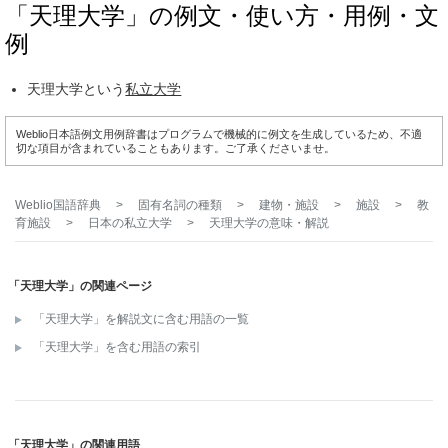
「天理大学」の例文・使い方・用例・文
例
天理大学という
私立大学
Weblio日本語例文用例辞書はプログラムで機械的に例文を生成しているため、不適
切な項目が含まれていることもあります。ご了承くださいませ。
Weblio国語辞典
>
固有名詞の種類
>
建物・施設
>
施設
>
教
育施設
>
日本の私立大学
>
天理大学
の意味・解説
「天理大学」の関連ページ
「天理大学」を解説文に含む用語の一覧
「天理大学」を含む用語の索引
「天理大学」の関連用語