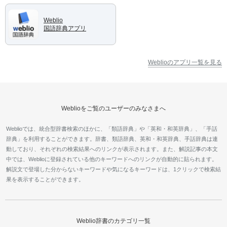
Weblio
国語辞典アプリ
Weblioのアプリ一覧を見る
Weblioをご覧のユーザーのみなさまへ
Weblioでは、統合型辞書検索のほかに、「類語辞典」や「英和・和英辞典」、「手話
辞典」を利用することができます。辞書、類語辞典、英和・和英辞典、手話辞典は連
動しており、それぞれの検索結果へのリンクが表示されます。また、解説記事の本文
中では、Weblioに登録されている他のキーワードへのリンクが自動的に貼られます。
解説文で登場した分からないキーワードや気になるキーワードは、1クリックで検索結
果を表示することができます。
Weblio辞書のカテゴリ一覧