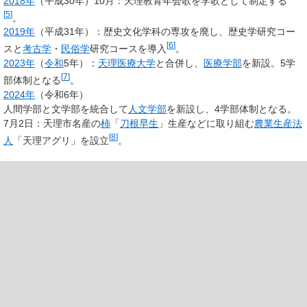
2018年
（平成30年）10月：天理教青年会歌を学歌として制定する
[
5
]
。
2019年
（平成31年）：歴史文化学科の専攻を廃し、歴史学研究コー
[
6
]
スと
考古学
・
民俗学
研究コースを導入
。
2023年
（
令和
5年）：
天理医療大学
と合併し、
医療学部
を新設。5学
[
7
]
部体制となる
。
2024年
（令和6年）
人間学部と文学部を統合して
人文学部
を新設し、4学部体制となる。
7月2日：天理市名産の
柿
「
刀根早生
」生産などに取り組む
農業生産法
[
8
]
人
「天理アグリ」を設立
。