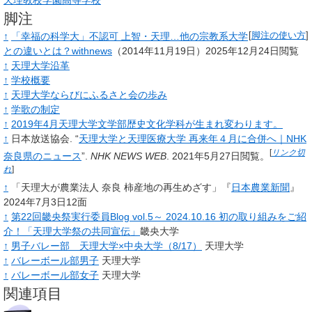
天理教校学園高等学校
脚注
↑
「幸福の科学大」不認可 上智・天理…他の宗教系大学
[
脚注の使い方
]
との違いとは？
withnews
（2014年11月19日）2025年12月24日閲覧
↑
天理大学沿革
↑
学校概要
↑
天理大学ならびにふるさと会の歩み
↑
学歌の制定
↑
2019年4月天理大学文学部歴史文化学科が生まれ変わります。
↑
日本放送協会.
“
天理大学と天理医療大学 再来年４月に合併へ｜NHK
[
リンク切
奈良県のニュース
”.
NHK NEWS WEB
.
2021年5月27日閲覧。
れ
]
↑
「天理大が農業法人 奈良 柿産地の再生めざす」『
日本農業新聞
』
2024年7月3日12面
↑
第22回畿央祭実行委員Blog vol.5～ 2024.10.16 初の取り組みをご紹
介！「天理大学祭の共同宣伝」
畿央大学
↑
男子バレー部 天理大学×中央大学（8/17）
天理大学
↑
バレーボール部男子
天理大学
↑
バレーボール部女子
天理大学
関連項目