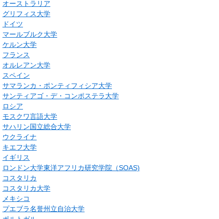
オーストラリア
グリフィス大学
ドイツ
マールブルク大学
ケルン大学
フランス
オルレアン大学
スペイン
サマランカ・ポンティフィシア大学
サンティアゴ・デ・コンポステラ大学
ロシア
モスクワ言語大学
サハリン国立総合大学
ウクライナ
キエフ大学
イギリス
ロンドン大学東洋アフリカ研究学院（SOAS)
コスタリカ
コスタリカ大学
メキシコ
プエブラ名誉州立自治大学
ポルトガル