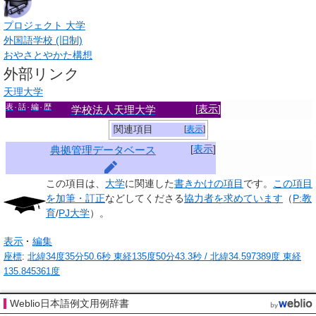
プロジェクト
大学
外国語学校 (旧制)
おやさとやかた構想
外部リンク
天理大学
表
話
編
歴
[
表示
]
学校法人天理大学
関連項目
[
表示
]
[
表示
]
典拠管理データベース
この項目は、
大学
に関連した
書きかけの項目
です。
この項目
を加筆・訂正
などしてくださる
協力者を求めています
（
P:教
育
/
PJ大学
）。
表示
編集
座標
:
北緯34度35分50.6秒
東経135度50分43.3秒
/
北緯34.597389度 東経
135.845361度
Weblio日本語例文用例辞書