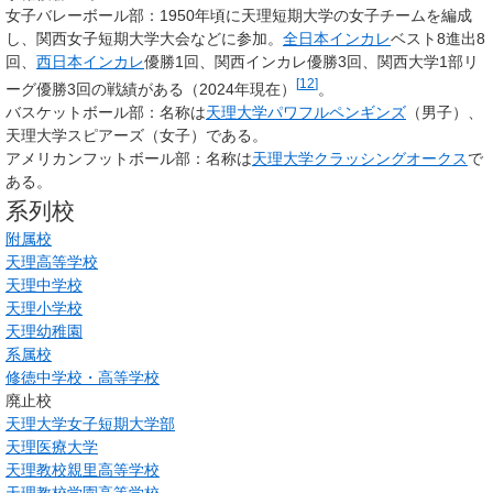
女子バレーボール部：1950年頃に天理短期大学の女子チームを編成
し、関西女子短期大学大会などに参加。
全日本インカレ
ベスト8進出8
回、
西日本インカレ
優勝1回、関西インカレ優勝3回、関西大学1部リ
[
12
]
ーグ優勝3回の戦績がある（2024年現在）
。
バスケットボール部：名称は
天理大学パワフルペンギンズ
（男子）、
天理大学スピアーズ（女子）である。
アメリカンフットボール部：名称は
天理大学クラッシングオークス
で
ある。
系列校
附属校
天理高等学校
天理中学校
天理小学校
天理幼稚園
系属校
修徳中学校・高等学校
廃止校
天理大学女子短期大学部
天理医療大学
天理教校親里高等学校