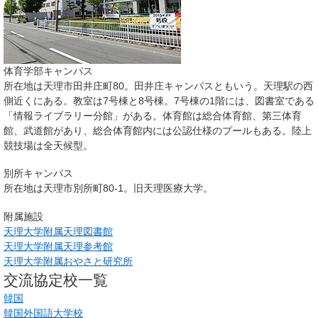
体育学部キャンパス
所在地は天理市田井庄町80。田井庄キャンパスともいう。天理駅の西
側近くにある。教室は7号棟と8号棟。7号棟の1階には、図書室である
「情報ライブラリー分館」がある。体育館は総合体育館、第三体育
館、武道館があり、総合体育館内には公認仕様のプールもある。陸上
競技場は全天候型。
別所キャンパス
所在地は天理市別所町80‐1。旧天理医療大学。
附属施設
天理大学附属天理図書館
天理大学附属天理参考館
天理大学附属おやさと研究所
交流協定校一覧
韓国
韓国外国語大学校