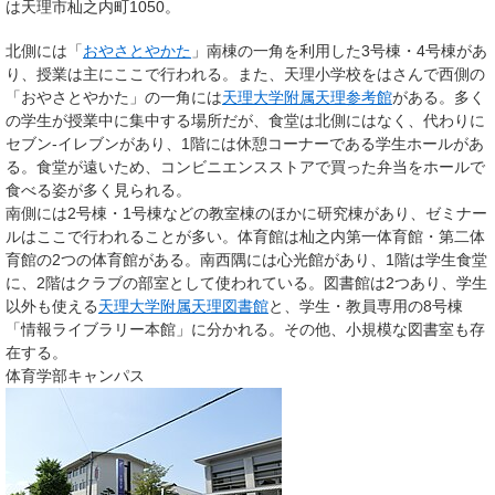
は天理市杣之内町1050。
北側には「
おやさとやかた
」南棟の一角を利用した3号棟・4号棟があ
り、授業は主にここで行われる。また、天理小学校をはさんで西側の
「おやさとやかた」の一角には
天理大学附属天理参考館
がある。多く
の学生が授業中に集中する場所だが、食堂は北側にはなく、代わりに
セブン-イレブンがあり、1階には休憩コーナーである学生ホールがあ
る。食堂が遠いため、コンビニエンスストアで買った弁当をホールで
食べる姿が多く見られる。
南側には2号棟・1号棟などの教室棟のほかに研究棟があり、ゼミナー
ルはここで行われることが多い。体育館は杣之内第一体育館・第二体
育館の2つの体育館がある。南西隅には心光館があり、1階は学生食堂
に、2階はクラブの部室として使われている。図書館は2つあり、学生
以外も使える
天理大学附属天理図書館
と、学生・教員専用の8号棟
「情報ライブラリー本館」に分かれる。その他、小規模な図書室も存
在する。
体育学部キャンパス