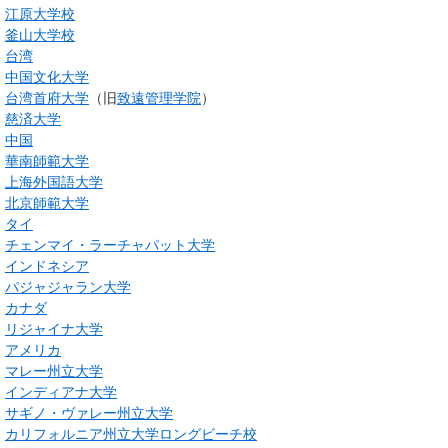
江原大学校
釜山大学校
台湾
中国文化大学
台湾首府大学
（旧
致遠管理学院
）
慈済大学
中国
華南師範大学
上海外国語大学
北京師範大学
タイ
チェンマイ・ラーチャパット大学
インドネシア
パジャジャラン大学
カナダ
リジャイナ大学
アメリカ
マレー州立大学
インディアナ大学
サギノ・ヴァレー州立大学
カリフォルニア州立大学ロングビーチ校