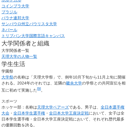
コインブラ大学
ブラジル
パラナ連邦大学
サンパウロ州立パウリスタ大学
ネパール
トリブバン大学国際言語キャンパス
大学関係者と組織
大学関係者一覧
天理大学の人物一覧
学生生活
学園祭
大学祭
の名称は「天理大学祭」で、例年10月下旬から11月上旬に開催
される。2024年のそれでは、近隣の
畿央大学
の学祭との共同宣伝を相
[
9
]
互に初めて実施した
。
スポーツ
ホッケー部：名称は
天理大学ベアーズ
である。男子は、
全日本選手権
大会
・
全日本学生選手権
・
全日本大学王座決定戦
において、女子は全
日本学生選手権・全日本大学王座決定戦において、それぞれ歴代最多
の優勝回数を誇る。