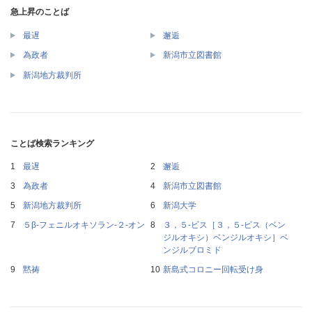
急上昇のことば
最遅
邂逅
為政者
新潟市立図書館
新潟地方裁判所
ことば検索ランキング
最遅
邂逅
為政者
新潟市立図書館
新潟地方裁判所
新潟大学
５β‐フェニルオキソラン‐２‐オン
３，５‐ビス［３，５‐ビス（ベン
ジルオキシ）ベンジルオキシ］ベ
ンジルブロミド
黙祷
新島式コロニー回転受け身