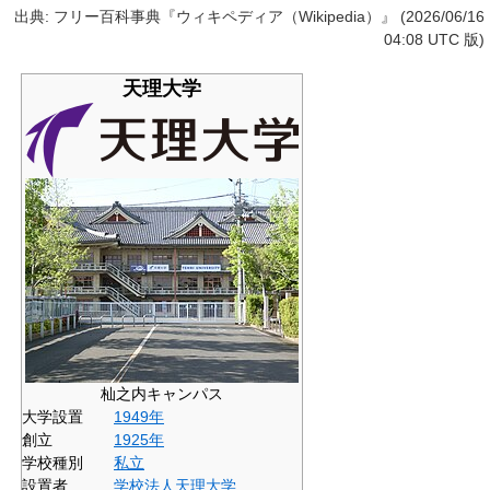
出典: フリー百科事典『ウィキペディア（Wikipedia）』 (2026/06/16
04:08 UTC 版)
天理大学
杣之内キャンパス
大学設置
1949年
創立
1925年
学校種別
私立
設置者
学校法人天理大学