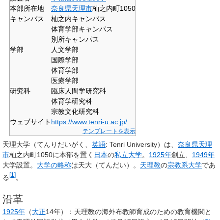
本部所在地
奈良県
天理市
杣之内町1050
キャンパス
杣之内キャンパス
体育学部キャンパス
別所キャンパス
学部
人文学部
国際学部
体育学部
医療学部
研究科
臨床人間学研究科
体育学研究科
宗教文化研究科
ウェブサイト
https://www.tenri-u.ac.jp/
テンプレートを表示
天理大学
（てんりだいがく、
英語
:
Tenri University
）は、
奈良県
天理
市
杣之内町1050に本部を置く
日本
の
私立大学
。
1925年
創立、
1949年
大学設置。
大学の略称
は天大（てんだい）。
天理教
の
宗教系大学
であ
[
1
]
る
。
沿革
1925年
（
大正
14年）：天理教の海外布教師育成のための教育機関と