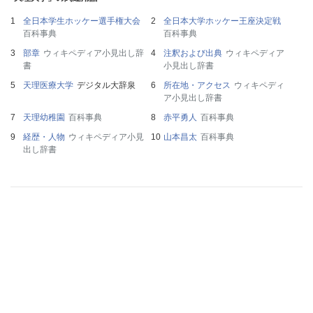
全日本学生ホッケー選手権大会
全日本大学ホッケー王座決定戦
百科事典
百科事典
部章
ウィキペディア小見出し辞
注釈および出典
ウィキペディア
書
小見出し辞書
天理医療大学
デジタル大辞泉
所在地・アクセス
ウィキペディ
ア小見出し辞書
天理幼稚園
百科事典
赤平勇人
百科事典
経歴・人物
ウィキペディア小見
山本昌太
百科事典
出し辞書