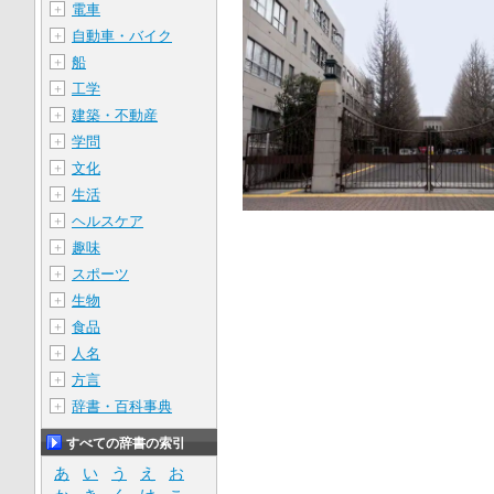
電車
＋
自動車・バイク
＋
船
＋
工学
＋
建築・不動産
＋
学問
＋
文化
＋
生活
＋
ヘルスケア
＋
趣味
＋
スポーツ
＋
生物
＋
食品
＋
人名
＋
方言
＋
辞書・百科事典
＋
すべての辞書の索引
あ
い
う
え
お