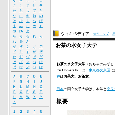
か
き
く
け
こ
さ
し
す
せ
そ
た
ち
つ
て
と
な
に
ぬ
ね
の
は
ひ
ふ
へ
ほ
ま
み
む
め
も
や
ゆ
よ
ウィキペディア
索引トップ
ら
り
る
れ
ろ
わ
を
ん
お茶の水女子大学
が
ぎ
ぐ
げ
ご
ざ
じ
ず
ぜ
ぞ
だ
ぢ
づ
で
ど
ば
び
ぶ
べ
ぼ
お茶の水女子大学
（おちゃのみずじ
ぱ
ぴ
ぷ
ぺ
ぽ
izu University
）は、
東京都
文京区
に
称
は
お茶大
、
お茶女
。
Ａ
Ｂ
Ｃ
Ｄ
Ｅ
Ｆ
Ｇ
Ｈ
Ｉ
Ｊ
Ｋ
Ｌ
Ｍ
Ｎ
Ｏ
日本
の国立女子大学は、本学と
奈良
Ｐ
Ｑ
Ｒ
Ｓ
Ｔ
Ｕ
Ｖ
Ｗ
Ｘ
Ｙ
概要
Ｚ
１
２
３
４
５