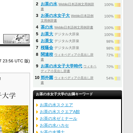
2
お茶の水
Weblio日本語例文用例辞
|
|
|
|
|
100%
書
3
お茶の水女子大
Weblio日本語例
|
|
|
|
|
100%
文用例辞書
4
茶の水
Weblio日本語例文用例辞書
|
|
|
|
|
100%
5
お茶大
デジタル大辞泉
|
|
|
|
|
100%
6
お茶女
デジタル大辞泉
|
|
|
|
|
98%
7
桜蔭会
デジタル大辞泉
|
|
|
|
|
98%
8
関連校
ウィキペディア小見出し辞
|
|
|
|
|
72%
書
3:56 UTC 版)
9
お茶の水女子大学時代
ウィキペ
|
|
|
|
|
70%
ディア小見出し辞書
10
郊外園
学
ウィキペディア小見出し辞
|
|
|
|
|
54%
書
お茶の水女子大学のお隣キーワード
お茶の水スクエア
お茶の水スクエアA館
お茶の水ゼミナール
お茶の水ハカセ
お茶の水博士