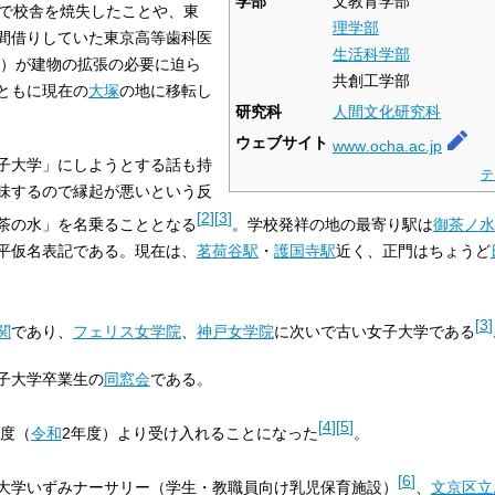
学部
文教育学部
で校舎を焼失したことや、東
理学部
間借りしていた東京高等歯科医
生活科学部
）が建物の拡張の必要に迫ら
共創工学部
ともに現在の
大塚
の地に移転し
研究科
人間文化研究科
ウェブサイト
www
.ocha
.ac
.jp
子大学」にしようとする話も持
テ
味するので縁起が悪いという反
[
2
]
[
3
]
茶の水」を名乗ることとなる
。学校発祥の地の最寄り駅は
御茶ノ水
平仮名表記である。現在は、
茗荷谷駅
・
護国寺駅
近く、正門はちょうど
[
3
]
関
であり、
フェリス女学院
、
神戸女学院
に次いで古い女子大学である
子大学卒業生の
同窓会
である。
[
4
]
[
5
]
度（
令和
2年度）より受け入れることになった
。
[
6
]
大学いずみナーサリー（学生・教職員向け乳児保育施設）
、
文京区立