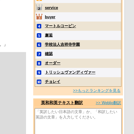
service
buyer
マートルコービン
邂逅
。」
学校法人吉祥寺学園
確認
オーダー
トリッシュヴァンディヴァー
チョレイ
>>もっとランキングを見る
英和和英テキスト翻訳
>> Weblio翻訳