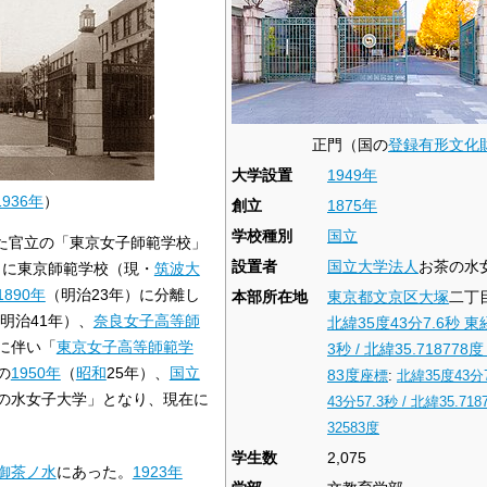
正門（国の
登録有形文化
大学設置
1949年
1936年
）
創立
1875年
学校種別
国立
た官立の「東京女子師範学校」
設置者
国立大学法人
お茶の水
）に東京師範学校（現・
筑波大
1890年
（明治23年）に分離し
本部所在地
東京都
文京区
大塚
二丁
明治41年）、
奈良女子高等師
北緯35度43分7.6秒
東経
に伴い「
東京女子高等師範学
3秒
/
北緯35.718778度
の
1950年
（
昭和
25年）、
国立
83度
座標
:
北緯35度43分
の水女子大学」となり、現在に
43分57.3秒
/
北緯35.718
32583度
学生数
2,075
御茶ノ水
にあった。
1923年