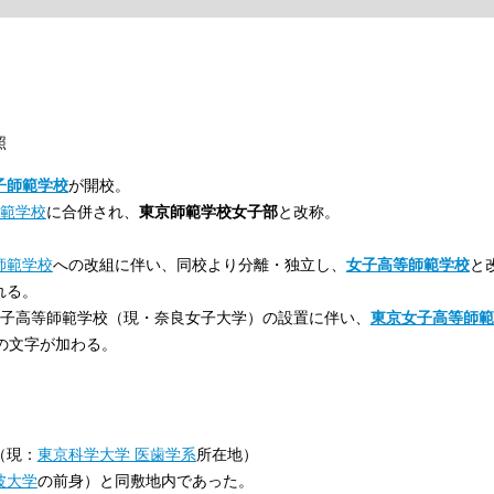
照
子師範学校
が開校。
範学校
に合併され、
東京師範学校女子部
と改称。
師範学校
への改組に伴い、同校より分離・独立し、
女子高等師範学校
と
れる。
女子高等師範学校（現・奈良女子大学）の設置に伴い、
東京女子高等師範
の文字が加わる。
（現：
東京科学大学 医歯学系
所在地）
波大学
の前身）と同敷地内であった。