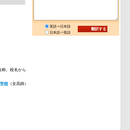
英語⇒日本語
日本語⇒英語
改称。校名から
学校
（女高師）