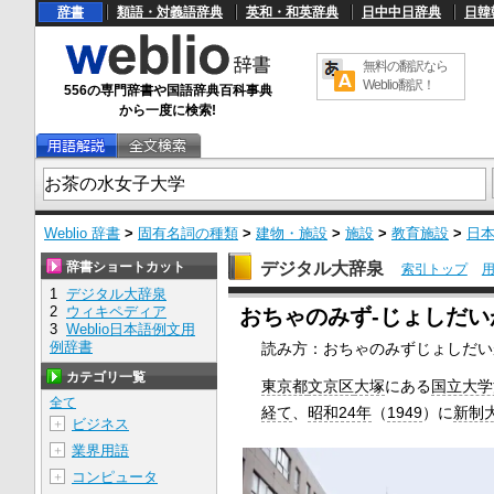
辞書
類語・対義語辞典
英和・和英辞典
日中中日辞典
日韓
無料の翻訳なら
Weblio翻訳！
556の専門辞書や国語辞典百科事典
から一度に検索!
Weblio 辞書
>
固有名詞の種類
>
建物・施設
>
施設
>
教育施設
>
日
辞書ショートカット
デジタル大辞泉
索引トップ
1
デジタル大辞泉
U
2
ウィキペディア
おちゃのみず‐じょしだ
n
3
Weblio日本語例文用
m
例辞書
読み方：おちゃのみずじょしだい
u
t
カテゴリ一覧
e
東京都
文京区
大塚
にある
国立大学
全て
経て
、
昭和24年
（
1949
）に
新制
ビジネス
＋
業界用語
＋
コンピュータ
＋