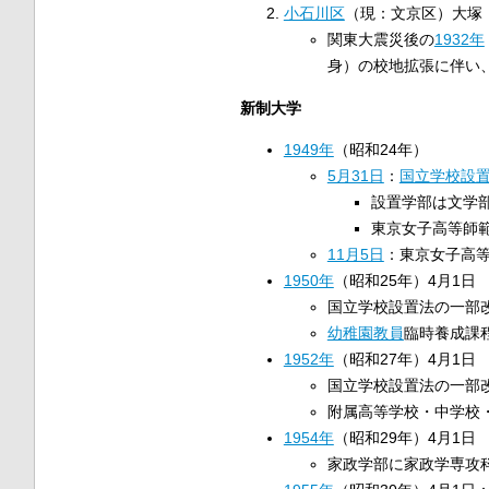
小石川区
（現：文京区）大塚
関東大震災後の
1932年
身）の校地拡張に伴い
新制大学
1949年
（昭和24年）
5月31日
：
国立学校設
設置学部は文学
東京女子高等師
11月5日
：東京女子高等
1950年
（昭和25年）4月1日
国立学校設置法の一部
幼稚園教員
臨時養成課
1952年
（昭和27年）4月1日
国立学校設置法の一部
附属高等学校・中学校
1954年
（昭和29年）4月1日
家政学部に家政学専攻