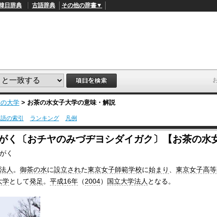
韓日辞典
古語辞典
その他の辞書▼
本の大学
>
お茶の水女子大学
の意味・解説
用語の索引
ランキング
凡例
L
/
o
いがく〔おチヤのみづヂヨシダイガク〕【お茶の水
a
d
がく
e
d
法人
。
御茶の水
に
設立され
た
東京女子師範学校
に
始まり
、
東京女子高等
:
4
大学
として
発足
。
平成16年
（
2004
）
国立大学法人
となる。
9
.
4
5
%