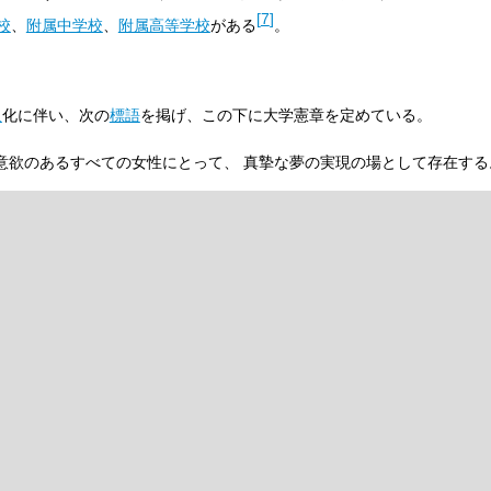
[
7
]
校
、
附属中学校
、
附属高等学校
がある
。
人
化に伴い、次の
標語
を掲げ、この下に大学憲章を定めている。
意欲のあるすべての女性にとって、 真摯な夢の実現の場として存在する