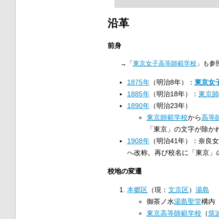
沿革
前身
→「
東京女子高等師範学校
」も参
1875年
（明治8年）：
東京女
1885年
（明治18年）：
東京師
1890年
（明治23年）
東京師範学校
から
高等
「東京」の文字が除か
1908年
（明治41年）：奈良
へ改称。再び校名に「東京」
校地の変遷
本郷区
（現：
文京区
）
湯島
御茶ノ水
湯島聖堂
構内
東京高等師範学校
（
筑