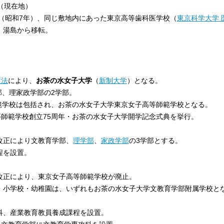
（現在地）
（昭和7年）、同じ敷地内にあった東京高等歯科医学校（
東京科学大学 
、湯島から移転。
置法
により、
お茶の水女子大学
（
新制大学
）となる。
部、理家政学部の2学部。
範学校は包括され、お茶の水女子大学東京女子高等師範学校となる。
師範学校創立75周年・お茶の水女子大学開学記念式典を挙行。
改正により文教育学部、
理学部
、
家政学部
の3学部とする。
程を設置。
改正により、東京女子高等師範学校が廃止。
・小学校・幼稚園は、いずれもお茶の水女子大学文教育学部附属学校と
科、産業教育教員養成課程を設置。