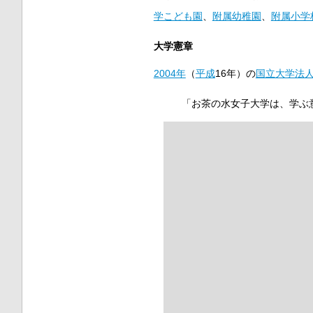
学こども園
、
附属幼稚園
、
附属小学
大学憲章
2004年
（
平成
16年）の
国立大学法
「お茶の水女子大学は、学ぶ