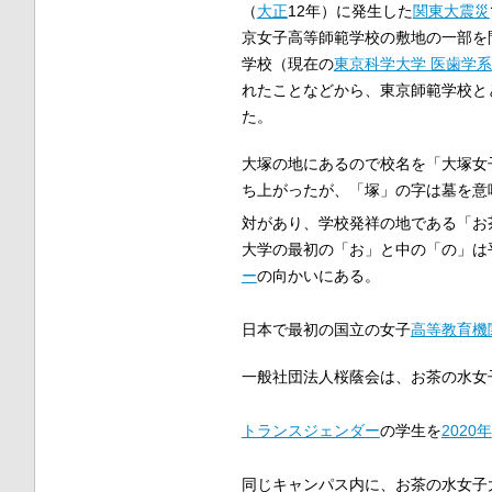
（
大正
12年）に発生した
関東大震災
京女子高等師範学校の敷地の一部を
学校（現在の
東京科学大学 医歯学系
れたことなどから、東京師範学校と
た。
大塚の地にあるので校名を「大塚女
ち上がったが、「塚」の字は墓を意
対があり、学校発祥の地である「お
大学の最初の「お」と中の「の」は
ー
の向かいにある。
日本で最初の国立の女子
高等教育機
一般社団法人桜蔭会は、お茶の水女
トランスジェンダー
の学生を
2020年
同じキャンパス内に、お茶の水女子