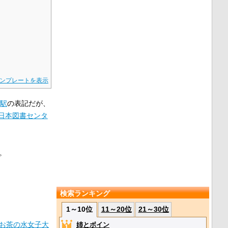
ンプレートを表示
駅
の表記だが、
日本図書センタ
。
検索ランキング
1～10位
11～20位
21～30位
お茶の水女子大
姉とボイン