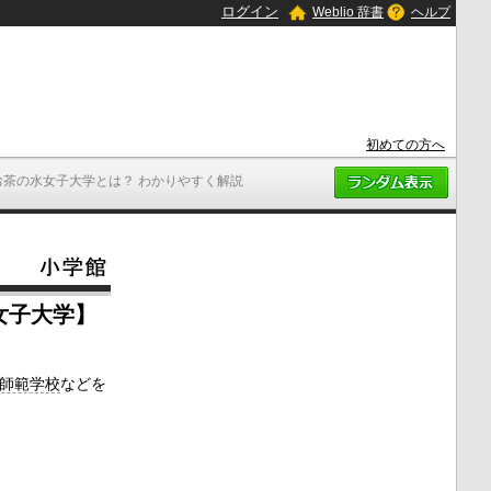
ログイン
Weblio 辞書
ヘルプ
初めての方へ
お茶の水女子大学とは？ わかりやすく解説
女子大学】
師範学校
などを