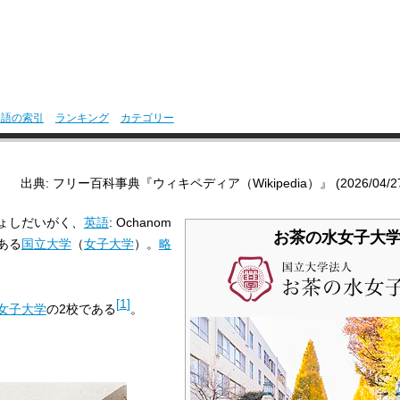
用語の索引
ランキング
カテゴリー
出典: フリー百科事典『ウィキペディア（Wikipedia）』 (2026/04/27 2
ょしだいがく、
英語
:
Ochanom
お茶の水女子大
ある
国立大学
（
女子大学
）。
略
[
1
]
女子大学
の2校である
。