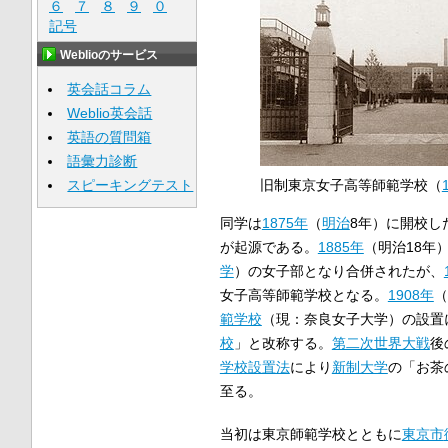
６
７
８
９
０
記号
Weblioのサービス
英会話コラム
Weblio英会話
英語の質問箱
語彙力診断
スピーキングテスト
旧制東京女子高等師範学校（
同学は
1875年
（
明治
8年）に開校し
が起源である。
1885年
（明治18年
学
）の女子部となり合併されたが、
女子高等師範学校となる。
1908年
（
範学校
（現：奈良女子大学）の設置
校
」と改称する。
第二次世界大戦
後
学校設置法
により
新制大学
の「お茶
至る。
当初は東京師範学校とともに
東京市