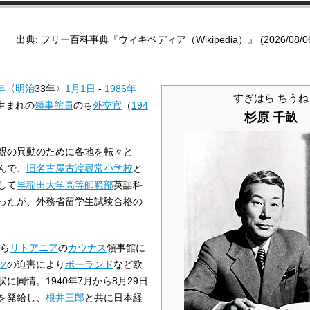
出典: フリー百科事典『ウィキペディア（Wikipedia）』 (2026/08/06 0
年
〈
明治
33年〉
1月1日
-
1986年
すぎはら ちうね
生まれの
領事館員
のち
外交官
（
194
杉原 千畝
親の異動のために各地を転々と
んで、
旧名古屋古渡尋常小学校
と
して
早稲田大学高等師範部
英語科
ったが、外務省留学生試験合格の
から
リトアニア
の
カウナス
領事館に
ツ
の迫害により
ポーランド
など欧
同情。1940年7月から8月29日
を発給し、
根井三郎
と共に日本経