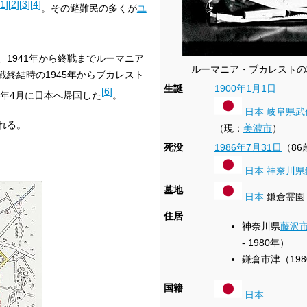
1
]
[
2
]
[
3
]
[
4
]
。その避難民の多くが
ユ
1941年から終戦までルーマニア
ルーマニア・ブカレストの
戦終結時の1945年からブカレスト
生誕
1900年
1月1日
[
6
]
7年4月に日本へ帰国した
。
日本
岐阜県
武
れる。
（現：
美濃市
）
死没
1986年
7月31日
（86
日本
神奈川県
墓地
日本
鎌倉霊園
住居
神奈川県
藤沢
- 1980年）
鎌倉市津（1980
国籍
日本