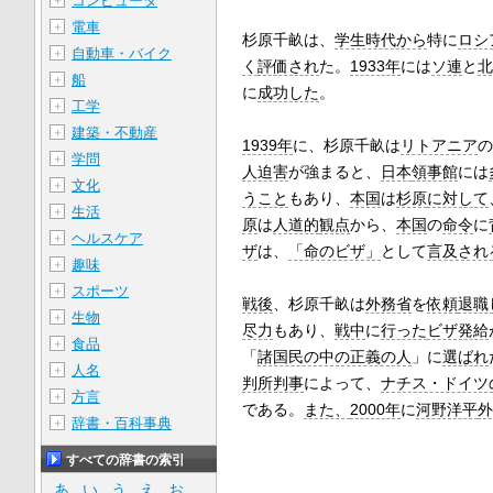
コンピュータ
＋
電車
＋
杉原千畝は、
学生時代から
特に
ロシ
自動車・バイク
＋
く
評価され
た。
1933年
には
ソ連
と
北
船
＋
に
成功した
。
工学
＋
建築・不動産
＋
1939年
に、杉原千畝は
リトアニア
の
学問
＋
人迫害
が強まると、
日本
領事館
には
文化
＋
うこと
もあり、
本国
は
杉原
に対して
生活
＋
原
は
人道的
観点
から、
本国
の
命令
に
ヘルスケア
＋
ザ
は、
「命のビザ」
として
言及され
趣味
＋
スポーツ
＋
戦後
、杉原千畝は
外務省
を
依頼
退職
生物
＋
尽力
もあり、
戦中
に
行った
ビザ発給
食品
＋
「
諸国民の中の正義の人
」に
選ばれ
人名
＋
判所判事
によって、
ナチス・ドイツ
方言
＋
である。
また、
2000年
に
河野洋平
外
辞書・百科事典
＋
すべての辞書の索引
あ
い
う
え
お