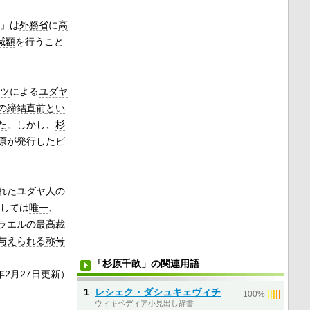
」は
外務省
に
高
減額
を行うこと
ツ
による
ユダヤ
の締結
直前
とい
た
。しかし、
杉
原
が
発行した
ビ
れ
た
ユダヤ人
の
しては
唯一
、
ラエル
の
最高裁
与えられる
称号
「杉原千畝」の関連用語
年2月
27日
更新
）
1
レシェク・ダシュキェヴィチ
|
|
|
|
|
100%
ウィキペディア小見出し辞書