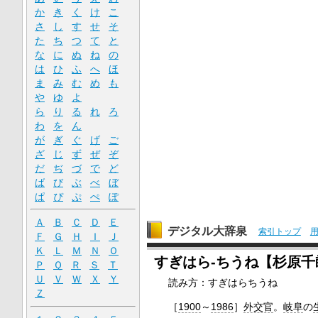
か
き
く
け
こ
さ
し
す
せ
そ
た
ち
つ
て
と
な
に
ぬ
ね
の
は
ひ
ふ
へ
ほ
ま
み
む
め
も
や
ゆ
よ
ら
り
る
れ
ろ
わ
を
ん
が
ぎ
ぐ
げ
ご
ざ
じ
ず
ぜ
ぞ
だ
ぢ
づ
で
ど
ば
び
ぶ
べ
ぼ
ぱ
ぴ
ぷ
ぺ
ぽ
Ａ
Ｂ
Ｃ
Ｄ
Ｅ
デジタル大辞泉
索引トップ
Ｆ
Ｇ
Ｈ
Ｉ
Ｊ
Ｋ
Ｌ
Ｍ
Ｎ
Ｏ
すぎはら‐ちうね【杉原千
Ｐ
Ｑ
Ｒ
Ｓ
Ｔ
Ｕ
Ｖ
Ｗ
Ｘ
Ｙ
読み方：すぎはらちうね
Ｚ
［
1900
～
1986
］
外交官
。
岐阜
の