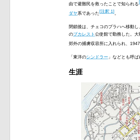
[
由で避難民を救ったことで知られる
[
注釈 1
]
ダヤ
系であった
。
閉鎖後は、チェコのプラハへ移動し、
の
ブカレスト
公使館で勤務した。大
郊外の捕虜収容所に入れられ、194
「東洋の
シンドラー
」などとも呼ば
生涯