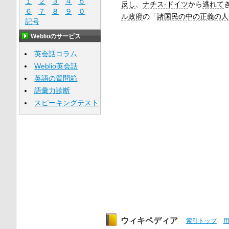
１
２
３
４
５
反し
、
ナチス‐ドイツ
から
逃れて
６
７
８
９
０
ル
政府
の「
諸国民の中の正義の人
記号
Weblioのサービス
英会話コラム
Weblio英会話
英語の質問箱
語彙力診断
スピーキングテスト
ウィキペディア
索引トップ