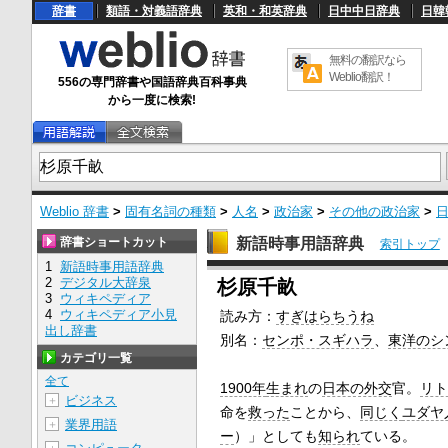
辞書
類語・対義語辞典
英和・和英辞典
日中中日辞典
日韓
無料の翻訳なら
Weblio翻訳！
556の専門辞書や国語辞典百科事典
から一度に検索!
Weblio 辞書
>
固有名詞の種類
>
人名
>
政治家
>
その他の政治家
>
辞書ショートカット
新語時事用語辞典
索引トップ
1
新語時事用語辞典
U
2
デジタル大辞泉
杉原千畝
n
3
ウィキペディア
m
4
ウィキペディア小見
読み方：
すぎはらちうね
u
出し辞書
t
別名：
センポ・スギハラ
、
東洋のシ
e
カテゴリ一覧
全て
1900年
生まれ
の
日本の外交
官。
リト
ビジネス
＋
命を
救った
ことから、
同じく
ユダヤ
業界用語
＋
ー
）」としても
知られ
ている。