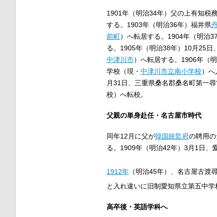
1901年（明治34年）父の上有知
する。1903年（明治36年）福井県
前町
）へ転居する。1904年（明治3
る。1905年（明治38年）10月25
中津川市
）へ転居する。1906年（
学校（現・
中津川市立南小学校
）へ
月31日、三重県桑名郡桑名町第一
校）へ転校。
父親の単身赴任・名古屋市時代
同年12月に父が
韓国統監府
の聘用の
る。1909年（明治42年）3月1
1912年
（明治45年）、名古屋古渡
と入れ違いに旧制愛知県立第五中学
高卒後・英語学科へ