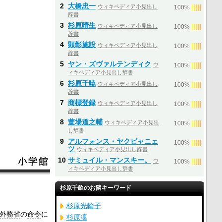
2
大橋忠一
ウィキペディア小見出し
|
|
|
|
|
100%
辞書
3
杉原晴生
ウィキペディア小見出し
|
|
|
|
|
100%
辞書
4
顕彰施設
ウィキペディア小見出し
|
|
|
|
|
100%
辞書
5
ヤン・ズヴァルテンディク
ウ
|
|
|
|
|
100%
ィキペディア小見出し辞書
6
杉原千暁
ウィキペディア小見出し
|
|
|
|
|
100%
辞書
7
商標登録
ウィキペディア小見出し
|
|
|
|
|
100%
辞書
8
萱場道之輔
ウィキペディア小見出
|
|
|
|
|
100%
し辞書
9
アルフォンス・ヤクビャニェ
|
|
|
|
|
100%
ツ
ウィキペディア小見出し辞書
10
サミュイル・マンスキー。
ウ
|
|
|
|
|
100%
ィキペディア小見出し辞書
杉原千畝のお隣キーワード
杉原光輪子
外務省
の
命令
に
杉原凜