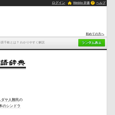
ログイン
Weblio 辞書
ヘルプ
初めての方へ
杉原千畝とは？ わかりやすく解説
ユダヤ人
難民
の
本のシンドラ