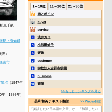
1～10位
11～20位
21～30位
姉とボイン
buyer
杉原千畝
service
浅井カヨ
儀郡
上有知町
小和田敏子
邂逅
歳没）
customer
鎌倉市
学校法人吉祥寺学園
business
市
鵠沼
（1947年
確認
>>もっとランキングを見る
年 - 1986年）
英和和英テキスト翻訳
>> Weblio翻訳