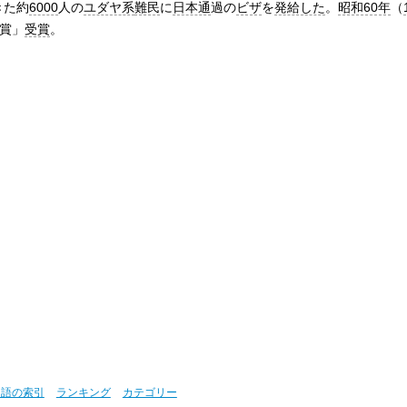
きた約
6000
人の
ユダヤ系
難民
に
日本通
過の
ビザ
を
発給した
。
昭和60年
（
賞」
受賞
。
用語の索引
ランキング
カテゴリー