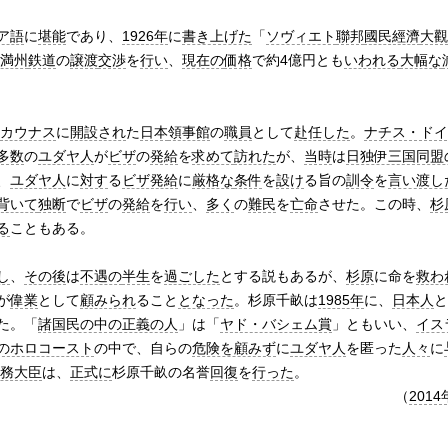
ア語
に
堪能
であり、
1926年
に
書き上げた
「
ソヴィエト
聯邦
國民經濟
大觀
満州
鉄道
の
譲渡
交渉
を
行い
、
現在の
価格
で約4億円とも
いわれる
大幅な
カウナス
に
開設され
た
日本
領事館
の
職員
として
赴任した
。
ナチス・ドイ
多数
の
ユダヤ人
が
ビザ
の
発給
を
求めて
訪れた
が、
当時
は
日独伊三国同盟
、
ユダヤ人
に
対す
る
ビザ発給
に
厳格な
条件
を
設け
る旨の
訓令
を
言い渡し
背いて
独断
で
ビザ
の
発給
を
行い
、
多く
の
難民
を
亡命
させた。この時、
杉
る
こともある。
し
、
その後
は
不遇の
半生
を
過ごした
とする説もあるが、
杉原
に命を
救わ
が
偉業
として
顧みられ
ること
となった
。杉原千畝は
1985年
に、
日本人
と
た。「
諸国民の中の正義の人
」は「
ヤド・バシェム賞
」ともいい、
イス
のホロコースト
の中で、自らの
危険を顧みず
に
ユダヤ人
を匿った
人々
に
務大臣
は、
正式に
杉原千畝の名誉
回復
を
行った
。
（
2014