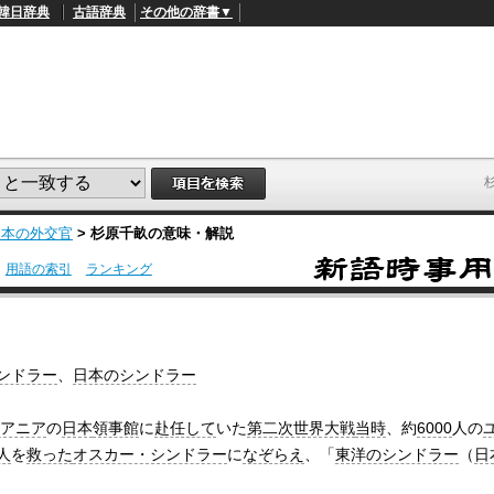
韓日辞典
古語辞典
その他の辞書▼
日本の外交官
>
杉原千畝
の意味・解説
用語の索引
ランキング
L
/
o
a
d
e
d
ンドラー
、
日本のシンドラー
:
4
5
アニア
の
日本
領事館
に
赴任して
いた
第二次世界大戦
当時
、約
6000
人の
.
3
人
を
救った
オスカー・シンドラー
に
なぞらえ
、「
東洋のシンドラー
（
日
3
%