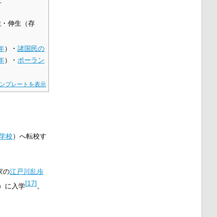
子
生
伸生（存
年
）
諸国民の
年
）
ポーラン
）
ンプレートを表示
学校
）へ転校す
家の
江戸川乱歩
[
17
]
）に入学
。