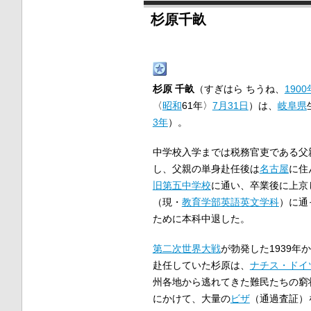
杉原千畝
杉原 千畝
（すぎはら ちうね、
1900
〈
昭和
61年〉
7月31日
）は、
岐阜県
3年
）。
中学校入学までは税務官吏である父
し、父親の単身赴任後は
名古屋
に住
旧第五中学校
に通い、卒業後に上京
（現・
教育学部英語英文学科
）に通
ために本科中退した。
第二次世界大戦
が勃発した1939年
赴任していた杉原は、
ナチス・ドイ
州各地から逃れてきた難民たちの窮状に
にかけて、大量の
ビザ
（通過査証）