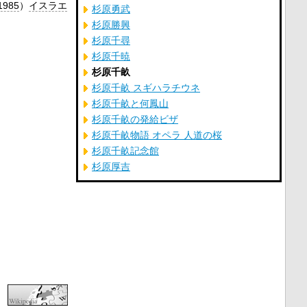
1985
）
イスラエ
杉原勇武
杉原勝興
杉原千尋
杉原千暁
杉原千畝
杉原千畝 スギハラチウネ
杉原千畝と何鳳山
杉原千畝の発給ビザ
杉原千畝物語 オペラ 人道の桜
杉原千畝記念館
杉原厚吉