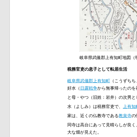
岐阜県武儀郡上有知町地図（明治
税務官吏の息子として転居生活
岐阜県
武儀郡
上有知町
（こうずちち
好水（
日露戦争
から無事帰ったのを
と母・やつ（旧姓：岩井）の次男と
水（よしみ）は税務官吏で、
上有知
家は、近くの仏教寺である
教泉寺
の
同寺は高台にあって見晴らしが良く
大な畑が見えた。