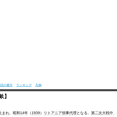
用語の索引
ランキング
凡例
畝】
生まれ
。
昭和14年
（
1939
）
リトアニア
領事
代理
となる。
第二次大戦中
、