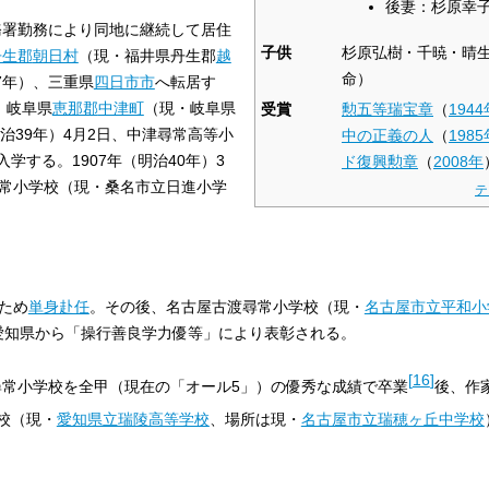
後妻：杉原幸
税務署勤務により同地に継続して居住
子供
杉原弘樹
千暁
晴
丹生郡
朝日村
（現・福井県丹生郡
越
命）
7年）、三重県
四日市市
へ転居す
日、岐阜県
恵那郡
中津町
（現・岐阜県
受賞
勲五等瑞宝章
（
1944
明治39年）4月2日、中津尋常高等小
中の正義の人
（
1985
入学する。1907年（明治40年）3
ド復興勲章
（
2008年
尋常小学校（現・桑名市立日進小学
テ
ため
単身赴任
。その後、名古屋古渡尋常小学校（現・
名古屋市立平和小
日、愛知県から「操行善良学力優等」により表彰される。
[
16
]
尋常小学校を全甲（現在の「オール5」）の優秀な成績で卒業
後、作
校（現・
愛知県立瑞陵高等学校
、場所は現・
名古屋市立瑞穂ヶ丘中学校