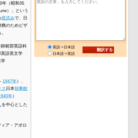
60年（昭和35
une）」という
め
音読み
で、日
勤務のためビザ
る。
等師範部英語科
英語⇒日本語
部英語英文学
日本語⇒英語
退学
-
1947年
）、
ナス
日本
領事館
1940年
）
人
を中心とした
ディア・アポロ