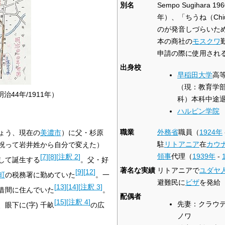
別名
Sempo Sugihara
19
年）、「ちうね（Chi
のが発音しづらいた
本の商社の
モスクワ
申請の際に使用され
出身校
早稲田大学
高
（現：教育学
44年/1911年）
科）本科中途
ハルピン学院
職業
外務省
職員（
1924年
ょう、現在の
美濃市
）に父・杉原
駐
リトアニア
在
カウ
祝って岩井姓から自分で変えた）
領事
代理（
1939年
-
[
7
]
[
8
]
[
注釈 2
]
して誕生する
。父・好
著名な実績
リトアニアで
ユダヤ
[
9
]
[
12
]
町
の税務署に勤めていた
。一
避難民に
ビザ
を発給
[
13
]
[
14
]
[
注釈 3
]
借間に住んでいた
。
配偶者
[
15
]
[
注釈 4
]
先妻：クラウ
、眼下に
(字)
千畝
の広
ノワ