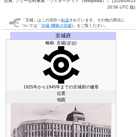
出典: フリー百科事典『ウィキペディア（Wikipedia）』 (2026/04/23
20:56 UTC 版)
「
京城
」はこの項目へ
転送
されています。その他の用法に
ついては「
京城 (曖昧さ回避)
」をご覧ください。
京城府
略称: 京城(경성)
1925年から1945年までの京城府の徽章
位置
地図