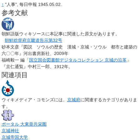
↑
"人事", 每日申報 1945.05.02.
参考文献
朝鮮語版ウィキソースに本記事に関連した原文があります。
朝鮮総督府京畿道告示第32号
砂本文彦『図説 ソウルの歴史 漢城・京城・ソウル 都市と建築の
六〇〇年』河出書房新社、2009年
福崎毅一 編「
国立国会図書館デジタルコレクション 京城の沿革
」
『京仁通覧』中村三一郎、1912年
。
関連項目
ウィキメディア・コモンズには、
京城府
に関連するカテゴリがありま
す。
ポータル
大東亜共栄圏
京城神社
京城帝国大学