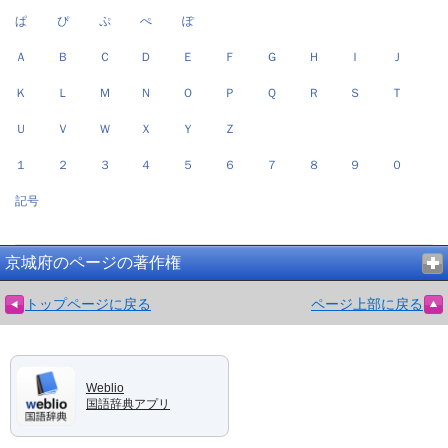
ぱ
ぴ
ぷ
ぺ
ぽ
Ａ
Ｂ
Ｃ
Ｄ
Ｅ
Ｆ
Ｇ
Ｈ
Ｉ
Ｊ
Ｋ
Ｌ
Ｍ
Ｎ
Ｏ
Ｐ
Ｑ
Ｒ
Ｓ
Ｔ
Ｕ
Ｖ
Ｗ
Ｘ
Ｙ
Ｚ
１
２
３
４
５
６
７
８
９
０
記号
京城府のページの著作権
トップページに戻る
ページ上部に戻る
Weblio
国語辞典アプリ