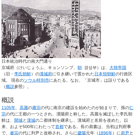
日本統治時代の南大門通り
京城府
（けいじょうふ、キョンソンブ、
朝
:
경성부
）は、
大韓帝国
（旧・
李氏朝鮮
）の
漢城府
に引き継いで置かれた
日本領朝鮮
の行政区
域。 現在の
ソウル特別市
にあたる。なお、「京城市」は誤りである
（
概説
参照）。
概説
1105年
、
高麗
の
粛宗
の代に南京の建設を始めたのが始まりで、孫の
仁
宗
の代に王都の一つとされ、
漢陽府
と称した。高麗を滅ぼした李氏朝
鮮は、
開城
と
漢城
の二都体制を継承し、
漢城府
と名前を改めた。以
来、およそ500年にわたって
首都
である。長の肩書は、当初は
判府事
で、
睿宗
の代に
判尹
と改称され、さらに
建陽
元年（
1896年
）に
府尹
と