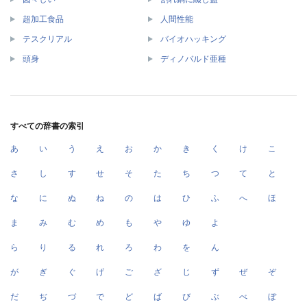
超加工食品
人間性能
テスクリアル
バイオハッキング
頭身
ディノバルド亜種
すべての辞書の索引
あ
い
う
え
お
か
き
く
け
こ
さ
し
す
せ
そ
た
ち
つ
て
と
な
に
ぬ
ね
の
は
ひ
ふ
へ
ほ
ま
み
む
め
も
や
ゆ
よ
ら
り
る
れ
ろ
わ
を
ん
が
ぎ
ぐ
げ
ご
ざ
じ
ず
ぜ
ぞ
だ
ぢ
づ
で
ど
ば
び
ぶ
べ
ぼ