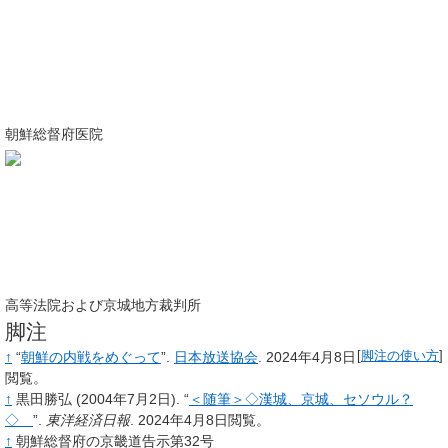
朝鮮総督府医院
高等法院および京城地方裁判所
脚注
↑
“
朝鮮の内戦をめぐって
”.
日本放送協会
.
2024年4月8日
[
脚注の使い方
]
閲覧。
↑
黒田勝弘
(2004年7月2日).
“
＜随筆＞◇漢城、京城、セソウル？
◇
”.
東洋経済日報
.
2024年4月8日閲覧。
↑
朝鮮総督府の京畿道告示第32号