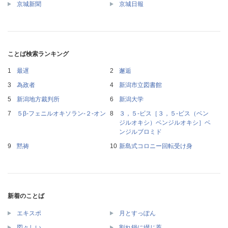
京城新聞
京城日報
ことば検索ランキング
最遅
邂逅
為政者
新潟市立図書館
新潟地方裁判所
新潟大学
５β‐フェニルオキソラン‐２‐オン
３，５‐ビス［３，５‐ビス（ベン
ジルオキシ）ベンジルオキシ］ベ
ンジルブロミド
黙祷
新島式コロニー回転受け身
新着のことば
エキスポ
月とすっぽん
図々しい
割れ鍋に綴じ蓋