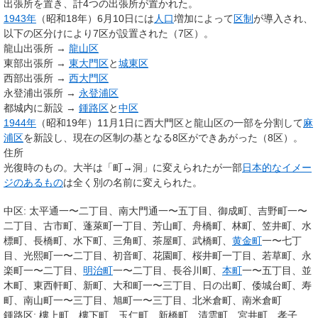
出張所を置き、計4つの出張所が置かれた。
1943年
（昭和18年）6月10日には
人口
増加によって
区制
が導入され、
以下の区分けにより7区が設置された（7区）。
龍山出張所 →
龍山区
東部出張所 →
東大門区
と
城東区
西部出張所 →
西大門区
永登浦出張所 →
永登浦区
都城内に新設 →
鍾路区
と
中区
1944年
（昭和19年）11月1日に西大門区と龍山区の一部を分割して
麻
浦区
を新設し、現在の区制の基となる8区ができあがった（8区）。
住所
光復時のもの。大半は「町→洞」に変えられたが一部
日本的なイメー
ジのあるもの
は全く別の名前に変えられた。
中区: 太平通一〜二丁目、南大門通一〜五丁目、御成町、吉野町一〜
二丁目、古市町、蓬萊町一丁目、芳山町、舟橋町、林町、笠井町、水
標町、長橋町、水下町、三角町、茶屋町、武橋町、
黄金町
一〜七丁
目、光熙町一〜二丁目、初音町、花園町、桜井町一丁目、若草町、永
楽町一〜二丁目、
明治町
一〜二丁目、長谷川町、
本町
一〜五丁目、並
木町、東西軒町、新町、大和町一〜三丁目、日の出町、倭城台町、寿
町、南山町一〜三丁目、旭町一〜三丁目、北米倉町、南米倉町
鍾路区: 樓上町、樓下町、玉仁町、新橋町、清雲町、宮井町、孝子