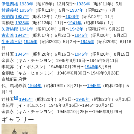
伊達四雄
1933年
（昭和8年）12月5日〜
1936年
（昭和11年）5月
甘蔗義邦
1936年
（昭和11年）5月〜
1937年
（昭和12年）7月
佐伯顕
1937年
（昭和12年）7月〜
1938年
（昭和13年）11月
高橋敏
1938年
（昭和13年）11月〜
1941年
（昭和16年）1月
矢野桃郎
1941年
（昭和16年）1月〜
1942年
（昭和17年）5月22日
古市進
1942年
（昭和17年）5月22日〜
1945年
（昭和20年）5月2日
生田清三郎
1945年
（昭和20年）5月2日〜
1945年
（昭和20年）6月16
日
辻桂五
1945年
（昭和20年）6月16日〜
1945年
（昭和20年）8月15日
金昌永（キム・チャンヨン）1945年8月16日〜1945年9月11日
李範昇（イ・ボムスン） 1945年10月25日〜
1946年
5月9日
金炯敏（キム・ヒョンミン） 1946年6月30日〜1946年9月28日
京城府副府尹
代、馬場政義
1944年
（昭和19年）8月21日〜
1945年
（昭和20年）5
月1日
[
4
]
辻桂五
1945年
（昭和20年）5月2日〜
1945年
（昭和20年）6月18日
李範昇（イ・ボムスン） 1945年8月16日〜1945年10月24日
金昌永（キム・チャンヨン） 1945年10月25日〜1946年9月29日
ギャラリー