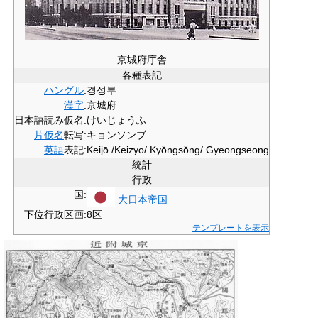
京城府庁舎
各種表記
ハングル
:
경성부
漢字
:
京城府
日本語読み仮名:
けいじょうふ
片仮名
転写:
キョンソンブ
英語
表記:
Keijō /Keizyo/ Kyŏngsŏng/ Gyeongseong
統計
行政
国:
大日本帝国
下位行政区画:
8区
テンプレートを表示