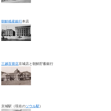
朝鮮殖産銀行
本店
三越百貨店
京城店と朝鮮貯蓄銀行
京城駅（現在の
ソウル駅
）