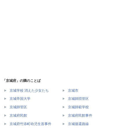
「京城府」の隣のことば
京城学校 消えた少女たち
京城市
京城帝国大学
京城師団管区
京城師管区
京城師範学校
京城府民館
京城府民館事件
京城府竹添町幼児生首事件
京城循還路線