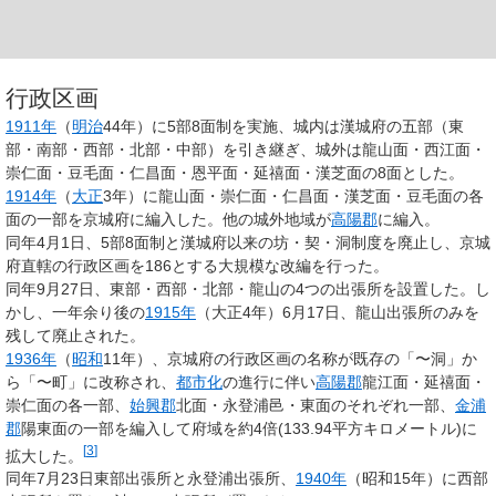
行政区画
1911年
（
明治
44年）に5部8面制を実施、城内は漢城府の五部（東
部・南部・西部・北部・中部）を引き継ぎ、城外は龍山面・西江面・
崇仁面・豆毛面・仁昌面・恩平面・延禧面・漢芝面の8面とした。
1914年
（
大正
3年）に龍山面・崇仁面・仁昌面・漢芝面・豆毛面の各
面の一部を京城府に編入した。他の城外地域が
高陽郡
に編入。
同年4月1日、5部8面制と漢城府以来の坊・契・洞制度を廃止し、京城
府直轄の行政区画を186とする大規模な改編を行った。
同年9月27日、東部・西部・北部・龍山の4つの出張所を設置した。し
かし、一年余り後の
1915年
（大正4年）6月17日、龍山出張所のみを
残して廃止された。
1936年
（
昭和
11年）、京城府の行政区画の名称が既存の「〜洞」か
ら「〜町」に改称され、
都市化
の進行に伴い
高陽郡
龍江面・延禧面・
崇仁面の各一部、
始興郡
北面・永登浦邑・東面のそれぞれ一部、
金浦
郡
陽東面の一部を編入して府域を約4倍(133.94平方キロメートル)に
[
3
]
拡大した。
同年7月23日東部出張所と永登浦出張所、
1940年
（昭和15年）に西部