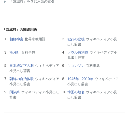
「京城府」を含む用語の索引
「京城府」の関連用語
朝鮮神宮
世界宗教用語
犯行の動機
ウィキペディア小見
出し辞書
松月町
百科事典
ソウル特別市
ウィキペディア小
見出し辞書
日本統治下の洞
ウィキペディア
キョンソン
百科事典
小見出し辞書
朝鮮の自治体歌
ウィキペディア
1945年 - 2010年
ウィキペディア
小見出し辞書
小見出し辞書
閔泳綺
ウィキペディア小見出し
韓国の地名
ウィキペディア小見
辞書
出し辞書