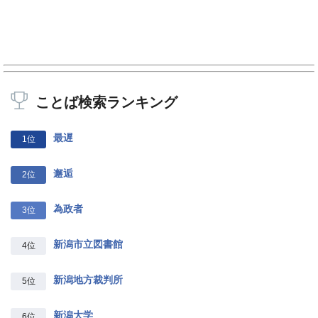
ことば検索ランキング
最遅
1位
邂逅
2位
為政者
3位
新潟市立図書館
4位
新潟地方裁判所
5位
新潟大学
6位