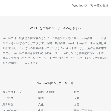
Weblioのアプリ一覧を見る
Weblioをご覧のユーザーのみなさまへ
Weblioでは、統合型辞書検索のほかに、「類語辞典」や「英和・和英辞典」、「手話
辞典」を利用することができます。辞書、類語辞典、英和・和英辞典、手話辞典は連
動しており、それぞれの検索結果へのリンクが表示されます。また、解説記事の本文
中では、Weblioに登録されている他のキーワードへのリンクが自動的に貼られます。
解説文で登場した分からないキーワードや気になるキーワードは、1クリックで検索結
果を表示することができます。
Weblio辞書のカテゴリ一覧
カテゴリトップ
建物・不動産
食品
ビジネス
学問
人名
業界用語
文化
方言
コンピュータ
生活
辞書・百科事典