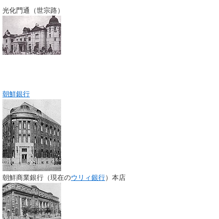
光化門通（世宗路）
朝鮮銀行
朝鮮商業銀行（現在の
ウリィ銀行
）本店