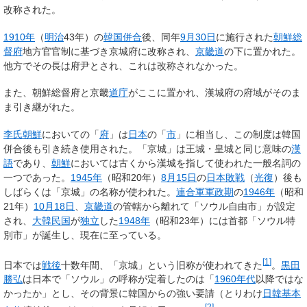
改称された。
1910年
（
明治
43年）の
韓国併合
後、同年
9月30日
に施行された
朝鮮総
督府
地方官官制に基づき
京城府
に改称され、
京畿道
の下に置かれた。
他方でその長は府尹とされ、これは改称されなかった。
また、朝鮮総督府と京畿
道庁
がここに置かれ、漢城府の府域がそのま
ま引き継がれた。
李氏朝鮮
においての「
府
」は
日本
の「
市
」に相当し、この制度は韓国
併合後も引き続き使用された。「京城」は王城・皇城と同じ意味の
漢
語
であり、
朝鮮
においては古くから漢城を指して使われた一般名詞の
一つであった。
1945年
（昭和20年）
8月15日
の
日本敗戦
（
光復
）後も
しばらくは「京城」の名称が使われた。
連合軍軍政期
の
1946年
（昭和
21年）
10月18日
、
京畿道
の管轄から離れて「ソウル自由市」が設定
され、
大韓民国
が
独立
した
1948年
（昭和23年）には首都「ソウル特
別市」が誕生し、現在に至っている。
[
1
]
日本では
戦後
十数年間、「京城」という旧称が使われてきた
。
黒田
勝弘
は日本で「ソウル」の呼称が定着したのは「
1960年代
以降ではな
かったか」とし、その背景に韓国からの強い要請（とりわけ
日韓基本
[
2
]