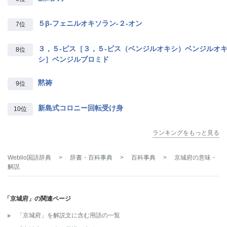
５β‐フェニルオキソラン‐２‐オン
7位
３，５‐ビス［３，５‐ビス（ベンジルオキシ）ベンジルオ
8位
シ］ベンジルブロミド
黙祷
9位
新島式コロニー回転受け身
10位
ランキングをもっと見る
Weblio国語辞典
>
辞書・百科事典
>
百科事典
>
京城府
の意味・
解説
「京城府」の関連ページ
「京城府」を解説文に含む用語の一覧