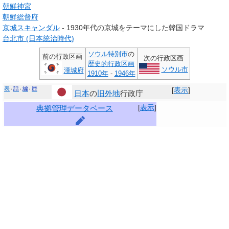
朝鮮神宮
朝鮮総督府
京城スキャンダル
- 1930年代の京城をテーマにした韓国ドラマ
台北市 (日本統治時代)
ソウル特別市
の
前の行政区画
次の行政区画
歴史的行政区画
ソウル市
漢城府
1910年
-
1946年
表
話
編
歴
[
表示
]
日本
の
旧外地
行政庁
[
表示
]
典拠管理データベース