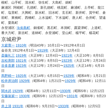
根町、山手町、清水町、弥生町、大島町、錦町
麻浦区: 阿峴町、孔徳町、新孔徳町、桃花町、麻浦町、土亭町、龍江
町、塩里町、大興町、新水町、旧水町、玄石町、新井町、賀中町、倉
前町、東橋町、西橋町、上水溢町、下水溢町、唐人町、合井町、望遠
町、栗島町
永登浦区:
汝矣島町
、銅雀町、黒石町、本洞町、露梁津町、上道町、
番大方町、新吉町、道林町、永登浦町、堂山町、楊平町、楊花町
京城府尹
大庭寛一
1910年
（明治43年）10月1日〜1912年4月1日
金谷充 1912年4月1日〜
1919年
（大正8年）12月4日
斎藤礼三
1919年
（大正8年）12月4日〜
1921年
（大正10年）8月5日
吉松憲郎
1921年
（大正10年）8月5日〜
1923年
（大正12年）2月24日
谷多喜磨
1923年
（大正12年）2月24日〜
1925年
（大正14年）6月15
日
馬野精一
1925年
（大正14年）6月15日〜
1929年
（昭和4年）1月21日
松井房治郎
1929年
（昭和4年）1月21日〜
1929年
（昭和4年）12月11
日
関水武
1929年
（昭和4年）12月11日〜
1930年
（昭和5年）12月12日
安藤袈裟一
1930年
（昭和5年）12月12日〜
1931年
（昭和6年）9月23
日
井上清
1931年
（昭和6年）9月23日〜
1933年
（昭和8年）12月5日