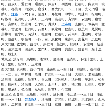
町、昌成町、通仁町、通義町、体府町、弼雲町、社稷町、内資町、積
善町、都染町、内需町、唐珠町、西大門町一〜二丁目、光化門通、瑞
麟町、
鍾路
一〜六丁目、清進町、寿松町、中学町、司諫町、松峴町、
昭格町、花洞町、八判町、三清町、嘉会町、斉洞町、安国町、慶雲
町、寬勳町、堅志町、公平町、貫鉄町、
仁寺町
、楽園町、敦義町、益
善町、雲泥町、桂洞町、苑西町、臥龍町、勧農町、授恩町、鳳翼町、
薰井町、観水町、長沙町、礼智町、仁義町、苑南町、蓮池町、孝悌
町、蓮建町、明倫町一〜四丁目、恵化町、東崇町、梨花町、忠信町
東大門区: 敦岩町、昌信町、崇仁町、新設町、龍頭町、安岩町、祭基
町、清凉里町、回基町、里門町、徽慶町、典農町、鍾岩町、踏十里
町、城北町
城東区: 沙斤町、馬場町、杏堂町、鷹峰町、金湖町、下往十里町、上
往十里町、新堂町、玉水町
西大門区: 貞洞町、西小門町、蓬萊町三〜四丁目、和泉町、義州通
一〜二丁目、中林町、蛤町、竹添町一〜三丁目、大峴町、老姑山町、
滄川町、延禧町、新村町、奉元町、北阿峴町、渼芹町、平洞町、松月
町、橋南町、冷泉町、天然町、玉川町、館町、橋北町、紅把町、杏村
町、峴底町、弘済町、弘智町、新営町、付岩町
龍山区: 西界町、三板町、岡崎町、練兵町、漢江通一〜三丁目、龍山
町一〜六丁目、
梨泰院町
、漢南町、普光町、鋳城町、東氷庫町、西氷
庫町、二村町、青葉町一〜三丁目、京町、栄町、元町一〜四丁目、岩