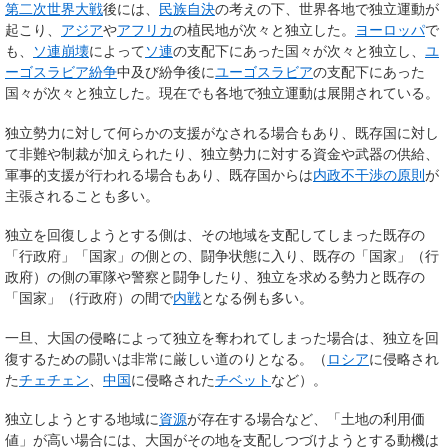
第二次世界大戦
後には、
民族自決
の考えの下、世界各地で独立運動が
起こり、
アジア
や
アフリカ
の植民地が次々と独立した。
ヨーロッパ
で
も、
ソ連崩壊
によって
ソ連
の支配下にあった国々が次々と独立し、
ユ
ーゴスラビア紛争
中及び紛争後に
ユーゴスラビア
の支配下にあった
国々が次々と独立した。現在でも各地で独立運動は展開されている。
独立勢力に対して何らかの支援がなされる場合もあり、既存国に対し
て非難や制裁が加えられたり、独立勢力に対する資金や武器の供給、
軍事的支援が行われる場合もあり、既存国からは
内政不干渉の原則
が
主張されることも多い。
独立を回復しようとする側は、その地域を支配してしまった既存の
「行政府」「国家」の側との、闘争状態に入り、既存の「国家」（行
政府）の側の軍隊や警察と闘争したり、独立を求める勢力と既存の
「国家」（行政府）の間で
内戦
となる例も多い。
一旦、大国の侵略によって独立を奪われてしまった場合は、独立を回
復するための闘いは非常に厳しい道のりとなる。（
ロシア
に侵略され
た
チェチェン
、
中国
に侵略された
チベット
など）。
独立しようとする地域に
資源
が存在する場合など、「土地の利用価
値」が高い場合には、大国がその地を支配しつづけようとする動機は