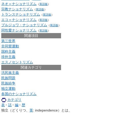
ネオ＝ナショナリズム
（
英語版
）
宗教ナショナリズム
（
英語版
）
トランスナショナリズム
（
英語版
）
エコ＝ナショナリズム
（
英語版
）
ブルジョワ・ナショナリズム
（
英語版
）
同性愛ナショナリズム
（
英語版
）
関連項目
第三世界
非同盟運動
国粋主義
排外主義
エスノセントリズム
関連カテゴリ
汎民族主義
民族問題
民族紛争
独立運動
各国のナショナリズム
カテゴリ
表
話
編
歴
独立
（どくりつ、
英
:
independence
）とは、