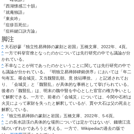
『西湖懐感三十韻』
『就庵独語』
『東矣吟』
『痘疹百死伝』
『痘科鍵口訣方論』
脚注
^
大石紗蓼『独立性易禅師の篆刻と岩国』五橋文庫、2022年、4頁。
^
一方で科挙官僚となったのかについては先行研究の中でも議論が分
かれている。
^
不幸なことが何であったのかということに関しては先行研究の中で
も議論が分かれている。『明独立易禅師碑銘併序』においては「年二
句有五。罹会城災。又当魏豎乱朝。竟 捨呫嗶捨。」と記述されてお
り、「会城災」と「魏豎乱」が具体的な事柄として挙げられている。
後者の「魏豎乱」は、明末の魏中豎を中心とした宦官の権力争いとし
て解釈できる。一方で、前者の「会城災」については、今関や石村は
火災によって家財を失ったと解釈しているが、賈や大石は父の死去と
解釈している。
^
『独立性易禅師の篆刻と岩国』五橋文庫、2022年、5-6頁。
^
この長水語渓の具体的な場所については定かではないが、錢塘江流
域のいずれかであろうと考える。一方で、Wikipediaの過去の版で