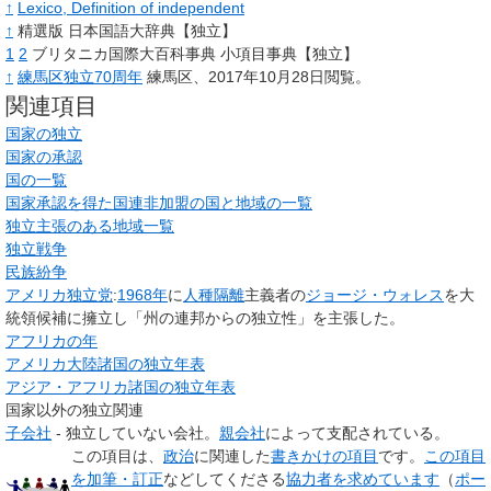
↑
Lexico, Definition of independent
↑
精選版 日本国語大辞典【独立】
1
2
ブリタニカ国際大百科事典 小項目事典【独立】
↑
練馬区独立70周年
練馬区、2017年10月28日閲覧。
関連項目
国家の独立
国家の承認
国の一覧
国家承認を得た国連非加盟の国と地域の一覧
独立主張のある地域一覧
独立戦争
民族紛争
アメリカ独立党
:
1968年
に
人種隔離
主義者の
ジョージ・ウォレス
を大
統領候補に擁立し「州の連邦からの独立性」を主張した。
アフリカの年
アメリカ大陸諸国の独立年表
アジア・アフリカ諸国の独立年表
国家以外の独立関連
子会社
- 独立していない会社。
親会社
によって支配されている。
この項目は、
政治
に関連した
書きかけの項目
です。
この項目
を加筆・訂正
などしてくださる
協力者を求めています
（
ポー