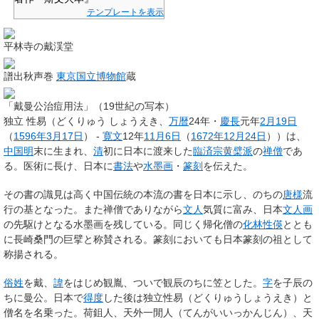
テンプレートを表示
平林寺の戴渓堂
譜出秋声巻
東京国立博物館
蔵
「戴曼公治痘用法」（19世紀の写本）
独立 性易
（どくりゅう しょうえき、
万暦
24年・
慶長
元年
2月19日
（
1596年
3月17日
） -
寛文
12年
11月6日
（
1672年
12月24日
））は、
中国
明
末に生まれ、
清
初に日本に渡来した
臨済宗黄檗派
の
禅僧
であ
る。医術に長け、日本に
書法
や
水墨画
・
篆刻
を伝えた。
その書の識見は高く中国伝統の本流の書を日本に示し、のちの
唐様
流
行の基となった。また禅僧でありながら
文人
気質に富み、日本
文人画
の先駆けとなる水墨画を残している。同じく帰化僧の
化林性偀
ととも
に
長崎桑門の巨擘
と称賛される。篆刻においても
日本篆刻の祖
として
称揚される。
俗姓
を戴、
諱
をはじめ観胤、ついで観辰のちに笠とした。
字
を子辰の
ちに曼公。日本で
得度
した後は
独立性易
（どくりゅうしょうえき）と
僧名を名乗った。荷鉏人、
天外一閒人
（てんがいいっかんじん）、天