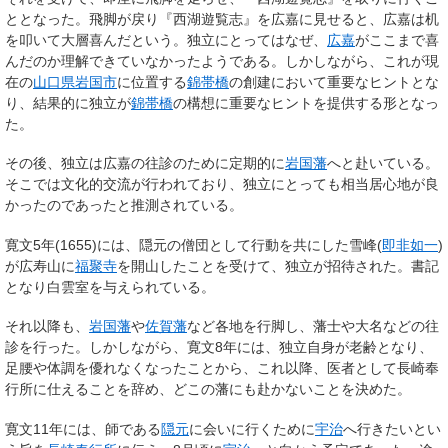
ととなった。飛脚が戻り『西湖遊覧志』を広嘉に見せると、広嘉は机
を叩いて大層喜んだという。独立にとってはなぜ、
広嘉
がここまで喜
んだのか理解できていなかったようである。しかしながら、これが現
在の
山口県岩国市
に位置する
錦帯橋
の創建において重要なヒントとな
り、結果的に独立が
錦帯橋
の構想に重要なヒントを提供する形となっ
た。
その後、独立は広嘉の往診のために定期的に
岩国藩
へと赴いている。
そこでは文化的交流が行われており、独立にとっても相当居心地が良
かったのであったと推測されている。
寛文5年(1655)には、隠元の僧団として行動を共にした雪峰(
即非如一
)
が広寿山に
福聚寺
を開山したことを受けて、独立が招待された。書記
となり白雲室を与えられている。
それ以降も、
岩国藩
や
佐賀藩
など各地を行脚し、藩士や大名などの往
診を行った。しかしながら、寛文8年には、独立自身が老齢となり、
足腰や体調を優れなくなったことから、これ以降、医者として長崎奉
行所に仕えることを辞め、どこの藩にも赴かないことを決めた。
寛文11年には、師である
隠元
に会いに行くために
宇治
へ行きたいとい