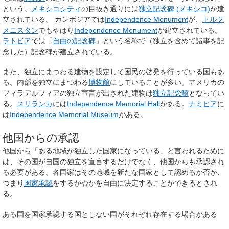
という。
メキシコシティ
の目抜き通りには
独立記念碑 (メキシコ)
が建
立されている。 カンボジアでは
Independence Monument
が、
トルク
メニスタン
でもやはり
Independence Monument
が建立されている。
ラトビア
では「
自由の記念碑
」という名称で（独立を含めて諸事を記
念した）記念碑が建立されている。
また、独立にまつわる建物を設定して国民の啓発を行っている国もあ
る。内部を独立にまつわる
博物館
にしていることが多い。アメリカの
フィラデルフィアの独立宣言が出された建物は
独立記念館
となってい
る。
スリランカ
には
Independence Memorial Hall
がある。
ナミビア
に
は
Independence Memorial Museum
がある。
他国からの承認
他国から「ある地域が独立した国家になっている」と言われるために
は、その国が自国の独立を宣言するだけでなく、他国からも承認され
る必要がある。各国家はその地域を新たな国家として認めるか否か、
つまり
国家承認
をするか否かを自由に決定することができるとされ
る。
ある国を国家承認する国としない国がそれぞれ存在する場合がある