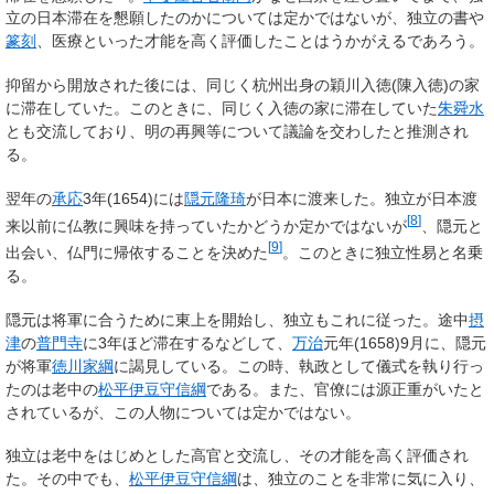
立の日本滞在を懇願したのかについては定かではないが、独立の書や
篆刻
、医療といった才能を高く評価したことはうかがえるであろう。
抑留から開放された後には、同じく杭州出身の穎川入徳(陳入徳)の家
に滞在していた。このときに、同じく入徳の家に滞在していた
朱舜水
とも交流しており、明の再興等について議論を交わしたと推測され
る。
翌年の
承応
3年(1654)には
隠元隆琦
が日本に渡来した。独立が日本渡
[
8
]
来以前に仏教に興味を持っていたかどうか定かではないが
、隠元と
[
9
]
出会い、仏門に帰依することを決めた
。このときに独立性易と名乗
る。
隠元は将軍に合うために東上を開始し、独立もこれに従った。途中
摂
津
の
普門寺
に3年ほど滞在するなどして、
万治
元年(1658)9月に、隠元
が将軍
徳川家綱
に謁見している。この時、執政として儀式を執り行っ
たのは老中の
松平伊豆守信綱
である。また、官僚には源正重がいたと
されているが、この人物については定かではない。
独立は老中をはじめとした高官と交流し、その才能を高く評価され
た。その中でも、
松平伊豆守信綱
は、独立のことを非常に気に入り、