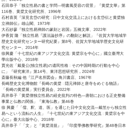
石田恭子「独立性易の書と学問―明書風受容の背景」『黄檗文華』第
116巻、黄檗文化研究所、1996年
石村喜英『深見玄岱の研究 : 日中文化交流上における玄岱伝と黄檗独
立禅師伝』雄山閣、1973年
大石紗蓼『独立性易禅師の篆刻と岩国』五橋文庫、2022年
伊香賀 隆「独立性易『護法論抄序』の翻刻と解説」『佐賀大学地域学
歴史文化研究センター研究紀要』第8号、佐賀大学地域学歴史文化研
究センター、2014年
徐興慶「十七世紀の東アジア文化交流: 黄檗宗を中心に」國立臺灣大
學出版中心、2018年
賈光佐「戴曼公(独立性易)の遺民性格 : その中国時期の行動を中心
に」『研究東洋』第14号、東洋思想研究所，2024年
斎藤長秋編 他『江戸名所図会』角川書店、1967年
長崎歴史文化博物館『長崎の黄檗 : 隠元禅師と唐寺をめぐる物語』
「長崎の黄檗展」実行委員会、2022年
高井恭子「黄檗僧独立性易の経史批判の特色―唐朝における正史整備
事業と仏教の関係」『東海仏教』第46巻
徐 興慶「「儒、釈、道、医」を通じた日中文化交流―戴笠から独立性
易へという流転の人生」『十七世紀の東アジア文化交流 : 黄檗宗を中
心に』臺大出版中心、2018年
高井恭子「「文」と『黄檗清規』」『印度學佛教學研究』第48巻日本