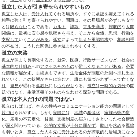
孤立した人が引き寄せられやすいもの
孤立した
人は、
受け入れて
くれる場所や、すぐに
承認
を
与えて
くれる
相手
に
強く
引き寄せられ
やすい。
問題
は、その
居場所
が必ずしも安全
とは
限らない
ことである。
カルト
、
詐欺
、
マルチ商法
、
搾取的
な
人間
関係
は、
最初に
安心感
や
親密さ
を
与え
、そこから
金銭
、
思想
、
行動
を
支配して
いく
ことがある
。
孤立
によって
飢えた
承認欲求
や、
相談相手
の
不在
は、
こうした
関係に
巻き込まれ
やすくする。
孤立の末路
孤立
が
深まり
長期化
すると、
就労
、
医療
、
行政サービス
など、
社会
の
基本的な仕組み
への
アクセス
そのもの
が
難しくなる
ことがある
。
必要
な
情報
が
届かず
、
手続き
もできず、生活
全体
が
制度
の
外側
へ
押し出さ
れ
ていく。この状態がさらに進むと、
誰にも
気づかれず
一人
で
亡くな
り
、
発見
が遅れる
孤独死
にも
つながり
うる。
孤立
は
一時的な
気分
の
問
題
ではなく
、
生活基盤
そのもの
を
失わせる
深刻な問題
である。
孤立は本人だけの問題ではない
孤立
はしばし
ば、
本人
の
性格
や
コミュニケーション能力
の
問題
として
片づけ
られやすい。しかし
実際に
は、
地域
の
希薄化
、
家族
形態の変
化
、
雇用
の
不安定化
、
貧困
、
支援制度
の
届き
にくさといった
社会構造
が
深く
関わっている。
公的な
支援
が
十分に
届かず
、
助け
を
求め
る
導線
も弱いとき、
孤立した
人を
先に
受け止める
のが
搾取的
な
居場所
になっ