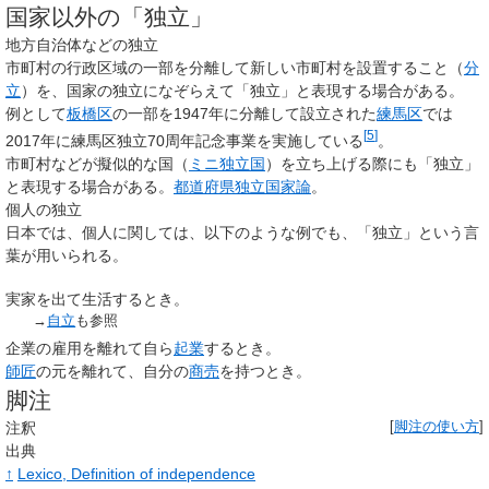
国家以外の「独立」
地方自治体などの独立
市町村の行政区域の一部を分離して新しい市町村を設置すること（
分
立
）を、国家の独立になぞらえて「独立」と表現する場合がある。
例として
板橋区
の一部を1947年に分離して設立された
練馬区
では
[
5
]
2017年に練馬区独立70周年記念事業を実施している
。
市町村などが擬似的な国（
ミニ独立国
）を立ち上げる際にも「独立」
と表現する場合がある。
都道府県独立国家論
。
個人の独立
日本では、個人に関しては、以下のような例でも、「独立」という言
葉が用いられる。
実家を出て生活するとき。
→
自立
も参照
企業の雇用を離れて自ら
起業
するとき。
師匠
の元を離れて、自分の
商売
を持つとき。
脚注
注釈
[
脚注の使い方
]
出典
↑
Lexico, Definition of independence