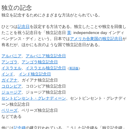
独立の記念
独立を記念するためにさまざまな方法がとられている。
ひとつは
記念日
を設定する方法である。独立したことや独立を回復し
たことを祝う記念日を「独立記念日
英
:
independence day
インディ
ペンデンス・デイ」という。日本では
アメリカ合衆国の独立記念日
が
有名だが、ほかにも次のような国で独立記念日がある。
アルバニア
、
アルバニア独立記念日
アンゴラ
、
アンゴラ独立記念日
イスラエル
、
イスラエル独立記念日
（
英語版
）
インド
、
インド独立記念日
ガイアナ
、ガイアナ独立記念日
コロンビア
、コロンビア独立記念日
ジョージア
、ジョージア独立記念日
セントビンセント・グレナディーン
、セントビンセント・グレナディ
ーン独立記念日
ベリーズ
、ベリーズ独立記念日
などである
他には
記念碑
の建立行われている。こうした記念碑を「独立記念碑」