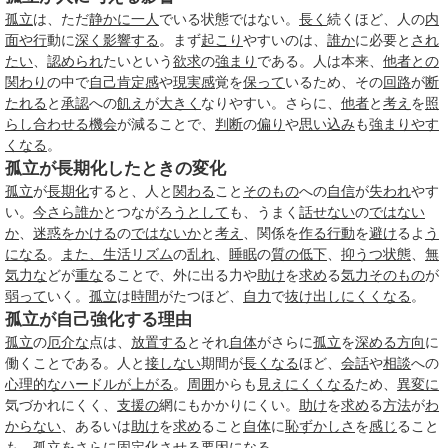
孤立
は、ただ
静かに
一人
でいる状態ではない。
長く
続くほど、人の
内
面
や行
動に
深く
影響する
。まず
起こり
やすいのは、
誰か
に必要と
され
たい
、
認められ
たいという
欲求
の
強まり
である。人は本来、
他者との
関わり
の中で
自己肯定感
や
現実感
覚を
保って
いるため、その
回路
が
断
たれる
と
承認
への
飢え
が
大きく
なりやすい。さらに、
他者
と
考え
を
照
らし合わせる
機会
が減ることで、
判断
の
偏り
や
思い込み
も
強まり
やす
くなる
。
孤立が長期化したときの変化
孤立
が
長期化
すると、人と
関わる
こと
そのもの
への
自信
が
失われ
やす
い。
今さら
誰か
とつなが
ろうとして
も、うまく
話せない
の
ではない
か
、
迷惑をかける
の
ではないか
と
考え
、関係を
作る
行動
を
避け
るよ
う
になる
。
また、
生活リズム
の
乱れ
、
睡眠
の
質の低下
、
抑うつ状態
、
無
気力な
どが
重な
ることで、外に出る力や
助け
を
求め
る
気力
そのもの
が
弱って
いく。
孤立
は
時間
がたつほど、
自力
で
抜け出し
にくくなる
。
孤立が自己強化する理由
孤立
の
厄介な
点は、
放置する
とそれ
自体
がさらに
孤立
を
深める
方向
に
働くことである。人と
接しない
期間が
長くなる
ほど、
会話
や
相談
への
心理的な
ハードルが上がる
。
周囲
からも
見え
にくくなる
ため、
異変に
気づかれにくく、
支援の
網にもかかりにくい。
助け
を
求め
る
方法
が
わ
からない
、あるいは
助け
を
求め
ること
自体
に
恥ずかしさ
を
感じ
ること
も、
孤立
をさらに
固定化
させる
要因
になる。