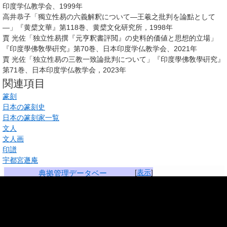
印度学仏教学会、1999年
高井恭子「獨立性易の六義解釈について―王羲之批判を論點として
―」『黄檗文華』第118巻、黄檗文化研究所，1998年
賈 光佐「独立性易撰『元亨釈書評閲』の史料的価値と思想的立場」
『印度學佛敎學硏究』第70巻、日本印度学仏教学会、2021年
賈 光佐「独立性易の三教一致論批判について」『印度學佛敎學硏究』
第71巻、日本印度学仏教学会，2023年
関連項目
篆刻
日本の篆刻史
日本の篆刻家一覧
文人
文人画
印譜
宇都宮遯庵
[
表示
]
典拠管理データベー
ス
ウィキペディア小見出し辞書