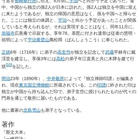
う旨を
長崎奉行所
に伝え、8月頃に
宇治
へと向かう予定であった。途
中、中国から独立の孫2人が日本に訪れた。孫2人は独立を中国に迎え
に来たようであるが、独立の帰国の意思はなく、孫を中国へと帰らせ
た。ここには独立の体調と、
宇治
へと向かう予定があったことが関係
していると考えられるが、それは実現することはなく、同年11月に、
崇福寺
広善庵で示寂する。享年78。荼毘に付され遺骨は従者の慧明・
祖明によって
宇治
黄檗山
萬松岡（ばんしょうこう）に奉じられた。
正徳
6年（1716年）に弟子の
高玄岱
が独立を記念して
武蔵
平林寺に戴
渓堂を建立し、享保3年には
高松
の弟子年江直美と共に木牌を建て行
[
10
]
状
を記した。
明治
23年（1890年）、
中井敬所
によって『独立禅師印譜』が編集さ
れ、現在
東京国立博物館
に所蔵されている。この
印譜
に鈐された印は
独立が中国から持ち込んだ印で、弟子玄岱に授けられたものが代々の
門弟を通じて敬所に届いたものである。
他に書家の
北島雪山
も弟子となっている。
著作
『斯文大本』
『一峰双詠』