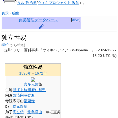
タル 政治学
/
ウィキプロジェクト 政治
）。
表示
編集
[
表示
]
典拠管理データベース
独立性易
(
独立
から転送)
出典: フリー百科事典『ウィキペディア（Wikipedia）』 (2024/12/27
15:20 UTC 版)
独立性易
1596年
-
1672年
喜多元規
筆
生地
浙江省
杭州府
仁和県
宗派
臨済宗黄檗派
寺院
広寿山
福聚寺
師
隠元隆琦
弟子
高玄岱
・
北島雪山
・年江直美
著作
『斯文大本』