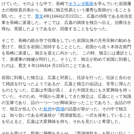
けていた。そのような中で、長崎で
オランダ医術
を学んでいた岩国藩
士の朝枝喜兵衛から、長崎に独立性易という優秀な医師がいることを
聞いた。そこで、
寛文
4年(1664)2月22日に、広嘉の侍医である佐伯玄
東を長崎に派遣した。そこでは、広嘉の病状を独立へ伝え、治療法を
尋ね、実践したようであるが、回復することをなかった。
そこで、長崎の皓台寺で住職をしていた岩国出身の月舟宗林の勧めを
受けて、独立を岩国に招待することとした。岩国から佐々木弥左衛門
を長崎に派遣し、独立を迎えに向かった。 この時、独立には通訳とし
て、唐通事の独健が同行した。そうして、独立が初めて岩国に到着し
たのは、寛文 4 年(1664)4 月13日のことである。
岩国に到着した独立は、広嘉と対面し、往診を行った。往診と合わせ
て雑談を行なったようであるが、広嘉と独立の会話は、非常に弾んだ
ものとなった。広嘉は学識が高く、また中国文化にも大変興味を持っ
ていた。そのため、中国から渡来してきた独立は、広嘉にとって知識
の宝庫であり、話の一つ一つが興味深かったことであろう。会話の中
で、独立が住んでいた
杭州
や
西湖
の話題が挙がった。その中で独立
は、知り合いである何遠候が『西湖遊覧志』一式を保有していること
を伝えると、広嘉は大変興味を持ち、それを見たいと希望した。
それを受けて、即座に飛脚を走らせ、『西湖遊覧志』を取りに行くこ