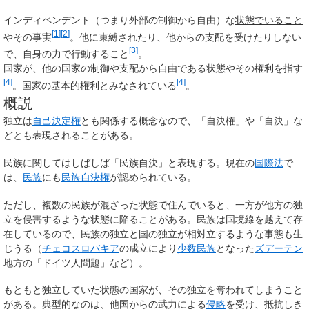
インディペンデント（つまり外部の制御から自由）な
状態でいること
[
1
]
[
2
]
やその事実
。他に束縛されたり、他からの支配を受けたりしない
[
3
]
で、自身の力で行動すること
。
国家が、他の国家の制御や支配から自由である状態やその権利を指す
[
4
]
[
4
]
。国家の基本的権利とみなされている
。
概説
独立は
自己決定権
とも関係する概念なので、「自決権」や「自決」な
どとも表現されることがある。
民族に関してはしばしば「民族自決」と表現する。現在の
国際法
で
は、
民族
にも
民族自決権
が認められている。
ただし、複数の民族が混ざった状態で住んでいると、一方が他方の独
立を侵害するような状態に陥ることがある。民族は国境線を越えて存
在しているので、民族の独立と国の独立が相対立するような事態も生
じうる（
チェコスロバキア
の成立により
少数民族
となった
ズデーテン
地方の「ドイツ人問題」など）。
もともと独立していた状態の国家が、その独立を奪われてしまうこと
がある。典型的なのは、他国からの武力による
侵略
を受け、抵抗しき