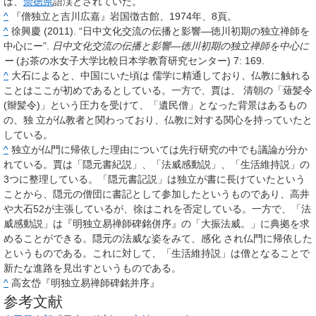
は、
崇徳県
語渓とされていた。
^
『僧独立と吉川広嘉』岩国徴古館、1974年、8頁。
^
徐興慶 (2011). “日中文化交流の伝播と影響―徳川初期の独立禅師を
中心にー”.
日中文化交流の伝播と影響―徳川初期の独立禅師を中心に
ー
(お茶の水女子大学比較日本学教育研究センター)
7
: 169.
^
大石によると、中国にいた頃は 儒学に精通しており、仏教に触れる
ことはここが初めであるとしている。一方で、賈は、 清朝の「薙髪令
(辮髪令)」という圧力を受けて、「遺民僧」となった背景はあるもの
の、独 立が仏教者と関わっており、仏教に対する関心を持っていたと
している。
^
独立が仏門に帰依した理由については先行研究の中でも議論が分か
れている。賈は「隠元書紀説」、「法威感動説」、「生活維持説」の
3つに整理している。「隠元書記説」は独立が書に長けていたという
ことから、隠元の僧団に書記として参加したというものであり、高井
や大石52が主張しているが、徐はこれを否定している。一方で、「法
威感動説」は『明独立易禅師碑銘併序』の「大振法威。」に典拠を求
めることができる。隠元の法威な姿をみて、感化 され仏門に帰依した
というものである。これに対して、「生活維持説」は僧となることで
新たな進路を見出すというものである。
^
高玄岱『明独立易禅師碑銘并序』
参考文献