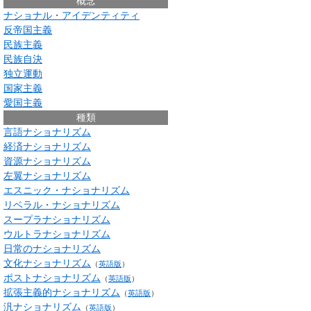
概念
ナショナル・アイデンティティ
反帝国主義
民族主義
民族自決
独立運動
国家主義
愛国主義
種類
言語ナショナリズム
経済ナショナリズム
資源ナショナリズム
左翼ナショナリズム
エスニック・ナショナリズム
リベラル・ナショナリズム
スープラナショナリズム
ウルトラナショナリズム
日常のナショナリズム
文化ナショナリズム
（
英語版
）
ポストナショナリズム
（
英語版
）
拡張主義的ナショナリズム
（
英語版
）
汎ナショナリズム
（
英語版
）