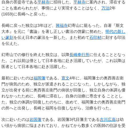
自身の菩提寺である
平林寺
に招待した。
平林寺
に案内され、滞在する
ことも進められたが、事情により実現することはなく、
万治
2年
(1659)に長崎へと戻った。
長崎に戻った独立は3年ほど、
興福寺
幻寄山に籠もった。自著『斯文
大本』を元に『書論』を著し正しい書法の啓蒙に努めた。
明代の新し
い篆刻
を伝え日本の篆法を一新した。また初めて
石印材
に刻する印法
を伝えた。
幻寄山での修行を終えた独立は、以降
長崎奉行所
に仕えることとなっ
た。これ以前は僧として日本各地に赴き活躍していたが、これ以降は
医者として日本各地に赴き活躍した。
最初に赴いたのは
福岡藩
である。
寛文
4年に、福岡藩士の奥西善左衛
門が病気のため、独立が派遣されることになった。しかしながら、独
立が出発する前に奥西善左衛門の病状が回復し、独立自身の体調も優
れなかったために、長崎に滞在し、自身の治療に専念する こととし
た。独立の体調が回復したのちに、改めて、福岡藩士の奥西善左衛門
の所へと出発し、長崎と福岡を往復しながら、治療を行った。
次に赴いたのは
岩国藩
である。岩国藩3代目藩主である
吉川広嘉
は幼
い頃から病状に悩まされており、かねてから数多くの医師の往診を受