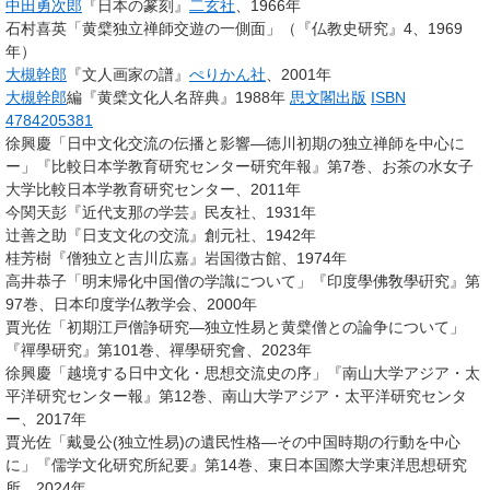
中田勇次郎
『日本の篆刻』
二玄社
、1966年
石村喜英「黄檗独立禅師交遊の一側面」（『仏教史研究』4、1969
年）
大槻幹郎
『文人画家の譜』
ぺりかん社
、2001年
大槻幹郎
編『黄檗文化人名辞典』1988年
思文閣出版
ISBN
4784205381
徐興慶「日中文化交流の伝播と影響―徳川初期の独立禅師を中心に
ー」『比較日本学教育研究センター研究年報』第7巻、お茶の水女子
大学比較日本学教育研究センター、2011年
今関天彭『近代支那の学芸』民友社、1931年
辻善之助『日支文化の交流』創元社、1942年
桂芳樹『僧独立と吉川広嘉』岩国徴古館、1974年
高井恭子「明末帰化中国僧の学識について」『印度學佛敎學硏究』第
97巻、日本印度学仏教学会、2000年
賈光佐「初期江戸僧諍研究―独立性易と黄檗僧との論争について」
『禪學研究』第101巻、禪學研究會、2023年
徐興慶「越境する日中文化・思想交流史の序」『南山大学アジア・太
平洋研究センター報』第12巻、南山大学アジア・太平洋研究センタ
ー、2017年
賈光佐「戴曼公(独立性易)の遺民性格―その中国時期の行動を中心
に」『儒学文化研究所紀要』第14巻、東日本国際大学東洋思想研究
所、2024年