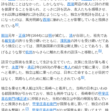
詩を読むことはなかった。しかしながら、
西湖
周辺の友人に詩の才能
を披露することを迫られ、とっさに詩を読み、友人たちを感嘆させ、
それ以降は積極的に詩を読むようになった。独立が突然詩を読むよう
になったのは、風光明媚な
西湖
に触れたことが影響していると指摘さ
[
4
]
れている
。
順治
元年・
正保
3年(1644)には
明
が滅亡し、
清
が台頭した。祖先であ
る
戴安道
の誇りを受け継いだともに、
漢民族
の誇りを受け継いだであ
ろう独立にとっては、漢民族国家の没落は耐え難いことであろう。逃
[
5
]
げるような形で
杭州
からさらに離れた長水の語渓へと移動した
。
語渓では医術を生業として生計を立てていた。次第に生活が落ち着く
中で、
永暦
7年・
承応
2年(1653)の早春に
粤人
の紹介で船に乗り、日本
へと着岸した。独立は船に乗ったのは、日本に亡命することが目的で
[
6
]
はなく、気晴らしのために船に乗ったとされている
。
独立を乗せた粤人船は3月に長崎へと着岸した。当時の日本はいわゆ
る鎖国体制が引かれており、独立も例外ではなく、長崎奉行の
甲斐庄
喜右衛門(橘正述)
に抑留された。当初の独立は中国の帰国を望んでい
たと推測されるが、
甲斐庄喜右衛門
が国禁を差し置いて、独立の日本
[
7
]
滞在を懇願した
。
甲斐庄喜右衛門
がなぜ国禁を差し置いてまで、独