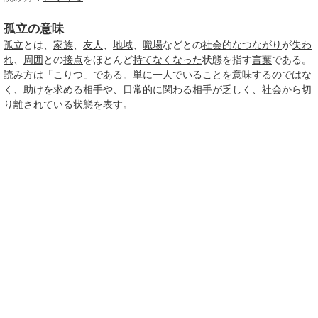
孤立の意味
孤立
とは、
家族
、
友人
、
地域
、
職場
などとの
社会的な
つながり
が
失わ
れ
、
周囲
との
接点
をほとんど
持て
なくなった
状態を指す
言葉
である。
読み方
は「こりつ」である。単に
一人
でいることを
意味する
の
ではな
く
、
助け
を
求め
る
相手
や、
日常的に
関わる
相手
が
乏しく
、
社会
から
切
り離され
ている状態を表す。