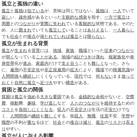
孤立と孤独の違い
孤立
と
孤独
は
似ている
が、意味は同じではない。
孤独
は、
一人
でいて
寂し
い、
疎外感
があるといった
主観的な
感覚
を指す。
一方で
孤立
は、
周囲
との
つながり
が
実際に
失われ
ている
客観的な
状態である。そのた
め、人に
囲まれ
ていても
孤立して
いることは
ありえる
し、
一人暮らし
でも
社会
との
接点
が
保たれ
ていれば
孤立
とは
限らない
。
孤立が生まれる背景
孤立
が
生まれ
る
背景
には、
地域
、
家族
、
職場
といった
従来
の
つながり
が
弱く
なっている
ことがある
。
地域
の
結びつき
は
薄れ
、
核家族化
や
単
身世帯
化が
進み
、
家庭内
だけで
支え合う
ことも
難しく
なった。さら
に、
雇用
の
不安定化
や
非正規雇用
の
拡大
により、
職場
での
帰属意識
や
人間関係
も
継続し
にくくなっている。
現代
では、
何もない
まま
放って
おく
と
自然に
孤立
へ
近づき
やすい
構造
がある。
貧困と孤立の関係
貧困
は
孤立
を
強め
る
大きな
要因
である。
金銭的な
余裕
がないと、
交際
費
、
移動
費、
趣味
、
学び直し
など、
人とのつながり
を
維持する
ための
コスト
を
負担し
にくくなる
。
収入
の
不安定さ
は生活の
不安だ
けでな
く、
人間関係
の
継続
も
難しく
する。低
収入
、
無職
、
住居
不安、
学歴
や
職歴
の不利が
重な
るほど、
社会
との
接点
は
減り
、
孤立
の
リスク
は
高ま
り
やすい。
孤立が人に与える影響