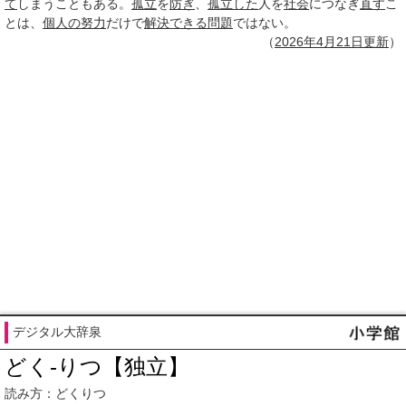
て
しまうこともある。
孤立
を
防ぎ
、
孤立した
人を
社会
につなぎ
直す
こ
とは、
個人の努力
だけで
解決できる
問題
ではない。
（
2026年
4月21日
更新
）
デジタル大辞泉
どく‐りつ【独立】
読み方：どくりつ