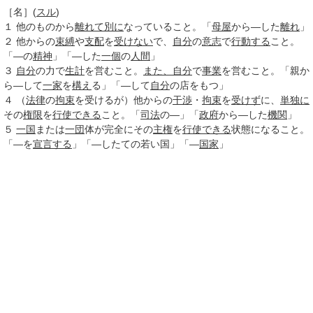
［名］
(
スル
)
１
他のものから
離れて
別に
なっていること。「
母屋
から―した
離れ
」
２
他からの
束縛
や
支配
を
受けない
で、
自分
の
意志
で
行動する
こと。
「―の
精神
」「―した
一個
の
人間
」
３
自分
の力で
生計
を営むこと。
また、
自分
で
事業
を営むこと。「親か
ら―して
一家
を
構え
る」「―して
自分
の店をもつ」
４
（
法律
の
拘束
を受けるが）他からの
干渉
・
拘束
を
受けず
に、
単独に
その
権限
を
行使できる
こと。「
司法
の―」「
政府
から―した
機関
」
５
一国
または
一団
体が完全にその
主権
を
行使できる
状態になること。
「―を
宣言する
」「―したての若い国」「―
国家
」