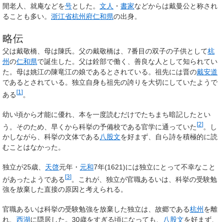
閒老人、就庵などを
号
とした。
文人
・
書家
などからは
戴曼公
と称され
ることも多い。
浙江省
杭州府
仁和県
の出身。
略伝
父は戴敬橋、母は陳氏。父の戴敬橋は、7番目の双子の子供として
杭
州
の
仁和県
で誕生した。父は銓部で働く、善良な人として知られてい
た。母は姚江の陳竜江の娘であるとされている。祖先には晋の
戴安道
であるとされている。独立自身も祖先の誇りを大切にしていたようで
[
1
]
ある
。
幼い頃から才能に優れ、本を一度読むだけでたちまち暗記したとい
[
2
]
う。そのため、早くから科挙の予備校である官学に通っていた
。し
かしながら、科挙の文体である
八股文
を好まず、自ら詩を積極的に読
むことはなかった。
独立が25歳、
天啓
元年・
元和
7年(1621)には独立にとって不幸なこと
[
3
]
があったようである
。これが、独立が官職あるいは、科挙の受験勉
強を放棄した直接の原因と考えられる。
官職あるいは科挙の受験勉強を放棄した独立は、故郷である
杭州
を離
れ、
西湖
に隠居した。30歳をすぎる頃になっても、
八股文
を好まず、