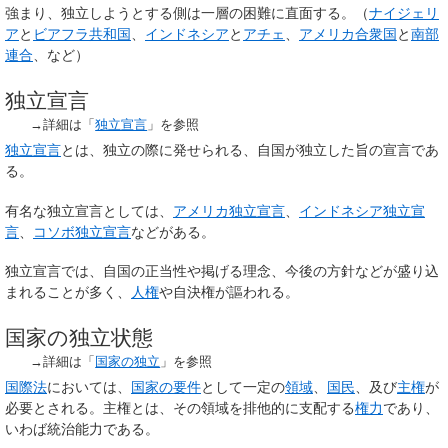
強まり、独立しようとする側は一層の困難に直面する。（
ナイジェリ
ア
と
ビアフラ共和国
、
インドネシア
と
アチェ
、
アメリカ合衆国
と
南部
連合
、など）
独立宣言
→詳細は「
独立宣言
」を参照
独立宣言
とは、独立の際に発せられる、自国が独立した旨の宣言であ
る。
有名な独立宣言としては、
アメリカ独立宣言
、
インドネシア独立宣
言
、
コソボ独立宣言
などがある。
独立宣言では、自国の正当性や掲げる理念、今後の方針などが盛り込
まれることが多く、
人権
や自決権が謳われる。
国家の独立状態
→詳細は「
国家の独立
」を参照
国際法
においては、
国家の要件
として一定の
領域
、
国民
、及び
主権
が
必要とされる。主権とは、その領域を排他的に支配する
権力
であり、
いわば統治能力である。