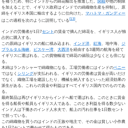
を補うため、特にインドからの綿花輸出を推進した。
関税
や他の制限
を加えることで、イギリス政府はインドでの綿織物生産を抑制し、原
綿をイギリス本国に輸出するように仕向けた。
マハトマ・ガンディー
[
13
]
はこの過程を次のように説明している
。
インドの労働者が1日7
セント
の賃金で摘んだ綿花を、イギリス人が独
占的に購入する。
この原綿はイギリスの船に積み込まれ、
インド洋
、
紅海
、地中海、
ジ
ブラルタル海峡
、
ビスケー湾
、
大西洋
を経由する3週間の航海を経て
イギリスに運ばれる。この貨物輸送で綿花の値段は少なくとも倍にな
る。
木綿はランカシャーで綿織物になる。工場労働者にはインドの
ペニー
ではなく
シリング
が支払われる。イギリスの労働者は賃金が高いだけ
でなく、織物工場を建設したり、機械を納入するといった経済効果の
派生がある。これらの賃金や利益はすべてイギリス国内でのものであ
る。
最終製品は再びイギリスからインドへ船で運ばれる。このときに賃金
を得る船長や船員もイギリス人である。このとき利益を得る数少ない
インド人は下働きのインド人水夫で、船上の汚れ仕事を1日数セント
で担っている。
この綿織物を買うのはインドの王族や地主で、その金は貧しい小作農
を1日7セントで働かせて得たものである。