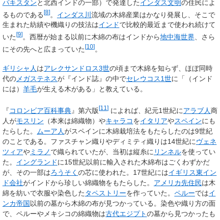
パキスタン
と北西インドの一部）で発達した
インダス文明
の住民によ
[
8
]
るものである
。
インダス川
流域の木綿産業はかなり発展し、そこで
生まれた紡績や機織りの技法は
インド
で比較的最近まで使われ続けて
[
9
]
いた
。西暦が始まる以前に木綿の布はインドから
地中海世界
、さら
[
10
]
にその先へと広まっていた
。
ギリシャ人
は
アレクサンドロス3世
の頃まで木綿を知らず、ほぼ同時
代の
メガステネス
が『インド誌』の中で
セレウコス1世
に「（インド
には）
羊毛
が生える木がある」と教えている。
[
11
]
『
コロンビア百科事典
』第六版
によれば、紀元1世紀に
アラブ人
商
人が
モスリン
（本来は綿織物）や
キャラコ
を
イタリア
や
スペイン
にも
たらした。
ムーア人
がスペインに木綿栽培法をもたらしたのは9世紀
のことである。ファスチャン織りやディミティ織りは14世紀に
ヴェネ
ツィア
や
ミラノ
で織られていたが、当初は縦糸に
リンネル
を使ってい
た。
イングランド
に15世紀以前に輸入された木綿布はごくわずかだ
が、その一部は
ろうそく
の芯に使われた。17世紀には
イギリス東イン
ド会社
がインドから珍しい綿織物をもたらした。
アメリカ先住民
は木
綿を紡いで衣服や染色した
タペストリー
を作っていた。
ペルー
では
イ
ンカ帝国
以前の墓から木綿の布が見つかっている。染色や織り方の面
で、ペルーやメキシコの綿織物は
古代エジプト
の墓から見つかったも