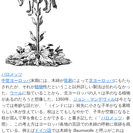
バロメッツ
中世ヨーロッパ
末期には、木綿が
貿易
によって
北ヨーロッパ
にもたら
されたが、それが
植物
性だということ以外詳しい製法は伝わらなかっ
た。
ウール
に似ていることから、北ヨーロッパの人々は羊のなる植物
があるのだろうと想像した。1350年、
ジョン・マンデヴィル
は今とな
っては奇妙な話だが、「（インドには）枝先に小さな子羊がなる素晴
らしい木が生えている。枝はとてもしなやかで、子羊が空腹になると
枝が屈んで草を食むことができる」と書き記した（「
バロメッツ
」参
照）。この考え方はヨーロッパ各地の言語での木綿の呼称に痕跡を残
している。例えば
ドイツ語
では木綿を
Baumwolle
と呼ぶがこれは