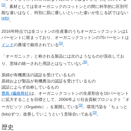
[
3
]
。素材としては非オーガニックのコットンとの間に科学的に区別可
能な違いはなく、特別に肌に優しいといった違いが生じる訳ではない
[
4
]
[
5
]
。
2016年時点では全コットンの生産量のうちオーガニックコットンは1
パーセントに留まっており、オーガニックコットンの70パーセントは
[
3
]
インド
の農場で栽培されている
。
「オーガニック」と称される製品には次のようなものが混在してお
[
6
]
り、意味の統一された用語とはなっていない
。
原綿が有機農法の認証を受けているもの
原綿および製品が有機農法の認証を受けているもの
認証によらず自称しているもの
豊島 (繊維商社)
は、オーガニックコットンの生産割合を10パーセント
に拡大することを目標として、2006年より社会貢献プロジェクト「オ
[
3
]
ーガビッツ（Orgabits）」を展開している
。環境汚染を「ちょっと
[
3
]
(bits)ずつ」改善していこうという意味合いである
。
歴史