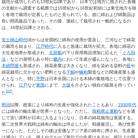
栽培が成功したのも13世紀以降であり、日本では地方に残された各種
の文献から調査する範囲では15世紀から16世紀初頭には東北地方を除
く各地で栽培が定着したものと見られている。故に綿および綿製品は
長い間高級品であった。その後、連続して栽培され一般的になるの
は、16世紀以降とされる。
安土桃山時代
頃からは全国的に綿布の使用が普及し、三河などで綿花
の栽培も始まり、
江戸時代
に入ると急速に栽培が拡大。各地に綿花の
大生産地帯が形成され、
北前船
の下り荷用商品増加に応えた「
ぐろ田
法
」などの発明もあり特に
畿内
において生産が盛んになった。各地に
木綿問屋
も形成され、綿花産業は大きくなり、綿を染める染料の
藍
や
綿花栽培に欠かせない肥料となる
干鰯
や
鰊粕
製造などの関連産業も盛
んとなった。特に
平野
は日本全国における木綿の集散地として位置づ
けられ、
江戸
など
東国
にまで、
大坂
を介さない独自の販路を持ってい
[
22
]
た
。
明治
以降、政策により綿布の生産が強化されたこともあり、
1930年代
には綿布の輸出量が世界一となった。ただし、
両税廃止運動
などを通
じて安い原料が日本に入るようになり、日本の綿花栽培は衰退する。
第二次世界大戦時は綿布の輸出は停止したが、戦後復活し、再び世界
一になった。ただしその後は安価なアジア産の綿布に押され、生産量
は減少している。個人やグループ単位での生産はあるが、統計上の国