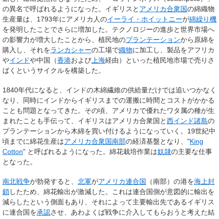
の異名で呼ばれるようになった。イギリスと
アメリカ合衆国
の綿織物
生産量は、1793年にアメリカ人の
イーライ・ホイットニー
が
綿繰り機
を発明したことでさらに増加した。テクノロジーの進歩と世界市場へ
の影響力が増大したことから、植民地の
プランテーション
から原綿を
購入し、それを
ランカシャー
の工場で
織物
に加工し、製品をアフリカ
や
インド
や中国（
香港
および
上海
経由）といった植民地市場で売りさ
ばくというサイクルを構築した。
1840年代になると、インドの木綿繊維の供給量だけでは追いつかなく
なり、同時にインドからイギリスまでの運搬に時間とコストがかかる
ことも問題となってきた。その頃、アメリカで優れたワタ属の種が生
まれたことも手伝って、イギリスはアメリカ合衆国と
西インド諸島
の
プランテーションから木綿を買い付けるようになっていく。19世紀中
頃までに綿花生産は
アメリカ合衆国南部
の経済基盤となり、"
King
Cotton
" と呼ばれるようになった。綿花栽培作業は
奴隷
の主要な仕事
となった。
南北戦争
が勃発すると、
北軍
が
アメリカ連合国
（南部）の港を
海上封
鎖
したため、綿花輸出が激減した。これは連合国側が意図的に輸出を
減らしたという側面もあり、それによって主要輸出先であるイギリス
に連合国を
承認
させ、あわよくば戦争に介入してもらおうと考えた結