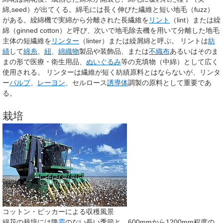
綿,seed）が出てくる。綿毛には長く伸びた繊維と短い地毛（fuzz）
がある。繰綿機で実綿から分離された長繊維を
リント
（lint）または繰
綿（ginned cotton）と呼び、次いで地毛除去機を用いて分離した地毛
主体の短繊維を
リンター
（linter）または繰屑綿と呼ぶ。 リントは
紡
績
して
綿糸
、
紐
、
綿織物
製品や装飾品、または
不織布
あるいはそのま
まの形で医療・衛生用品、
ぬいぐるみ
等の充填物（中綿）として広く
使用される。 リンターは繊維が短く紡績原料とはならないが、リンタ
ー
パルプ
、
レーヨン
、セルロース
誘導体
調製の原料として重要であ
る。
栽培
コットン・ピッカーによる収穫風景
綿花の栽培には降
霜
のない長い季節と、600mmから1200mm程度の