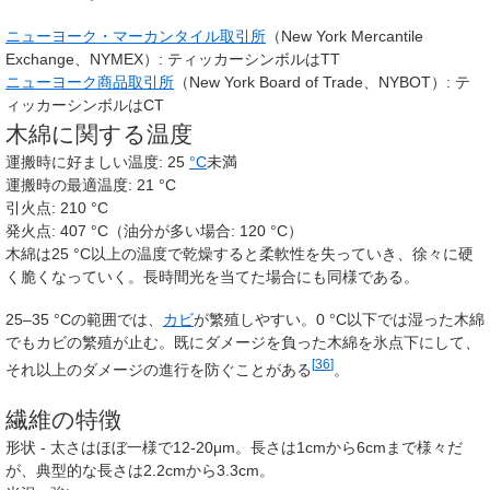
ニューヨーク・マーカンタイル取引所
（New York Mercantile
Exchange、NYMEX）: ティッカーシンボルは
TT
ニューヨーク商品取引所
（New York Board of Trade、NYBOT）: テ
ィッカーシンボルは
CT
木綿に関する温度
運搬時に好ましい温度: 25
°C
未満
運搬時の最適温度: 21 °C
引火点: 210 °C
発火点: 407 °C（油分が多い場合: 120 °C）
木綿は25 °C以上の温度で乾燥すると柔軟性を失っていき、徐々に硬
く脆くなっていく。長時間光を当てた場合にも同様である。
25
–
35 °Cの範囲では、
カビ
が繁殖しやすい。0 °C以下では湿った木綿
でもカビの繁殖が止む。既にダメージを負った木綿を氷点下にして、
[
36
]
それ以上のダメージの進行を防ぐことがある
。
繊維の特徴
形状 - 太さはほぼ一様で12-20μm。長さは1cmから6cmまで様々だ
が、典型的な長さは2.2cmから3.3cm。