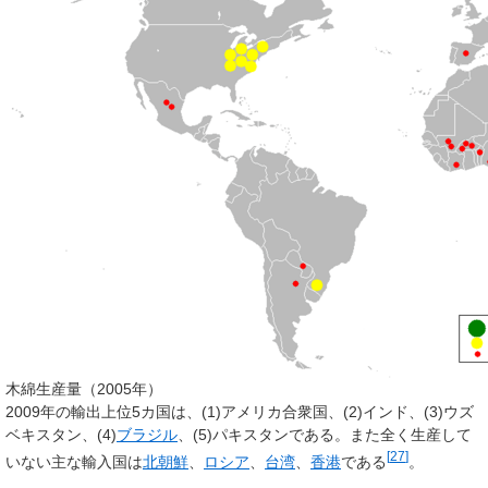
木綿
生産量（2005年）
2009年の輸出上位5カ国は、(1)アメリカ合衆国、(2)インド、(3)ウズ
ベキスタン、(4)
ブラジル
、(5)パキスタンである。また全く生産して
[
27
]
いない主な輸入国は
北朝鮮
、
ロシア
、
台湾
、
香港
である
。