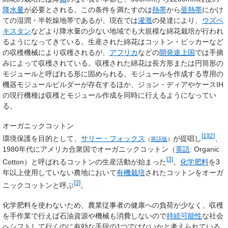
降水量
が必要とされる。この条件を満たすのは
熱帯
から
亜熱帯
にかけ
ての湿潤・半乾燥地帯であるが、現在では
灌漑
の発達により、
ウズベ
キスタン
などより降水量の少ない地域でも大規模な綿花栽培が行われ
るようになってきている。生産された綿花はコットン・ピッカーなど
の収穫機械により収穫されるが、
アフリカ
などの
開発途上国
では手摘
みによって収穫されている。収穫された綿花は長方形または円筒形の
モジュールと呼ばれる形に固められる。モジュールを作成する専用の
機器モジュールビルダーが存在するほか、ジョン・ディアやケースIH
の現行機種は収穫とモジュール作成を同時に行えるようになってい
る。
オーガニックコットン
[
1
]
[
2
]
環境保護を目的として、
サリー・フォックス
が提唱し
、
（
英語版
）
1980年代にアメリカ合衆国で
オーガニックコットン
（
英語
:
Organic
[
3
]
Cotton
）と呼ばれるコットンの生産活動が始まった
。
化学肥料
を3
年以上使用していない農地において
有機栽培
されたコットンをオーガ
[
3
]
ニックコットンと呼ぶ
。
化学肥料を使わないため、農業従事者の健康への負荷が少なく、収穫
を手作業で行えば石油資源や機械も消費しないので
持続可能性
な社会
へシフトして行くのに有効な手段の1つではないかと考えられている