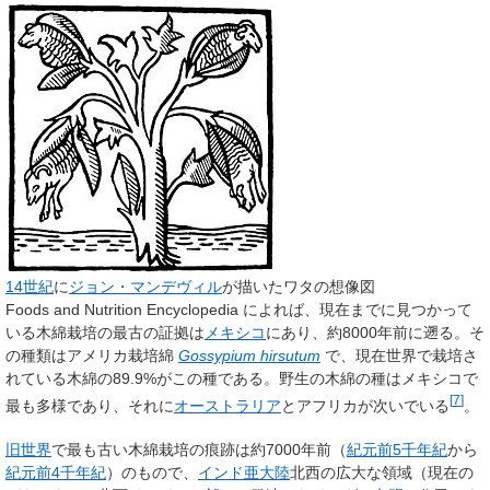
14世紀
に
ジョン・マンデヴィル
が描いたワタの想像図
Foods and Nutrition Encyclopedia によれば、現在までに見つかって
いる木綿栽培の最古の証拠は
メキシコ
にあり、約8000年前に遡る。そ
の種類はアメリカ栽培綿
Gossypium hirsutum
で、現在世界で栽培さ
れている木綿の89.9%がこの種である。野生の木綿の種はメキシコで
[
7
]
最も多様であり、それに
オーストラリア
とアフリカが次いでいる
。
旧世界
で最も古い木綿栽培の痕跡は約7000年前（
紀元前5千年紀
から
紀元前4千年紀
）のもので、
インド亜大陸
北西の広大な領域（現在の