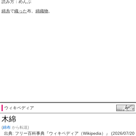
読み方：めんぷ
綿糸
で
織った
布。
綿織物
。
ウィキペディア
木綿
(
綿布
から転送)
出典: フリー百科事典『ウィキペディア（Wikipedia）』 (2026/07/20