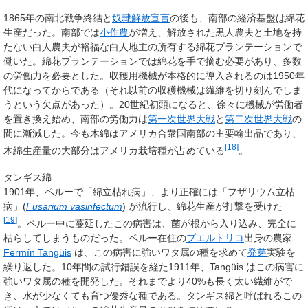
1865年の南北戦争終結と
奴隷解放宣言
の後も、南部の経済基盤は綿花
生産だった。南部では
小作農
が増え、解放された黒人農夫と土地を持
たない白人農夫が裕福な白人地主の所有する綿花プランテーションで
働いた。綿花プランテーションでは綿花を手で摘む必要があり、多数
の労働力を必要とした。収穫用機械が本格的に導入されるのは1950年
代になってからである（それ以前の収穫機械は繊維を切り刻んでしま
うという欠点があった）。20世紀初頭になると、徐々に機械が労働者
を置き換え始め、南部の労働力は
第一次世界大戦
と
第二次世界大戦
の
間に漸減した。今も木綿はアメリカ合衆国南部の主要輸出品であり、
[
18
]
木綿生産量の大部分はアメリカ栽培種が占めている
。
タンギス綿
1901年、ペルーで「綿立枯れ病」、より正確には「フザリウム立枯
病」(
Fusarium vasinfectum
) が流行し、綿花生産が打撃を受けた
[
19
]
。ペルー中に蔓延したこの病害は、菌が根から入り込み、完全に
枯らしてしまうものだった。ペルー在住の
プエルトリコ
出身の農家
Fermín Tangüis
は、この病害に強いワタ属の種を求めて
発芽
実験を
繰り返した。10年間の試行錯誤を経た1911年、Tangüis はこの病害に
強いワタ属の種を開発した。それまでより40%も長く太い繊維がで
き、水が少なくても育つ優秀な種である。タンギス綿と呼ばれるこの