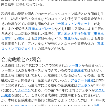
内自給率は0%となっている。
和綿生産の復活や国内でのオーガニックコットン栽培という価値を生
かし、紡績・染色・タオルなどのコットンを使う第二次産業企業自ら
その地場などでの栽培を団体化した「
全国コットンサミット
」があ
る。またNPO法人
渡瀬エコビレッジ
などを利用し各団体による手芸の
糸紡ぎやエコ活動と連動した栽培や、
東北地方太平洋沖地震
（
東日本
大震災
）の
津波
による
塩害
耕作地などで、
東北地方
の民間による農業
復興事業として、アパレルなどが発起人となった企業複合体の「
東北
コットンプロジェクト
」の栽培などがある。
合成繊維との競合
人造繊維は1890年代にフランスで開発された
レーヨン
から始まった。
レーヨンは天然セルロースからできているので
合成繊維
ではないが、
製造工程は複雑化しており、天然繊維より安価だった。その後、合成
繊維が次々と開発され、産業化されていった。
アセテート繊維
は1924
年に開発された。石油化学による最初の合成繊維は
デュポン
が1936年
に開発した
ナイロン
である。その後1944年には同じデュポンが
アクリ
ル繊維
を開発した。これらの合成繊維は女性用靴下などに使われた
が、木綿と合成繊維が本格的に競合するようになったのは、1950年代
[
23
]
になって
ポリエステル
が出回るようになってからのことである
。