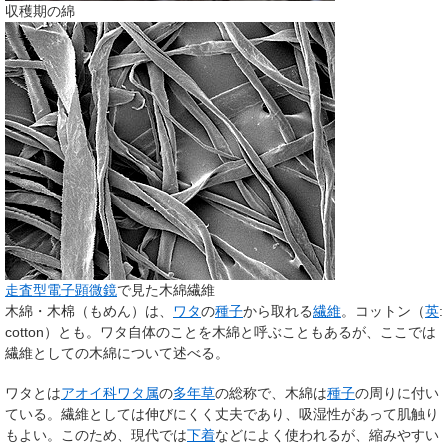
収穫期の綿
走査型電子顕微鏡
で見た木綿繊維
木綿
・
木棉
（もめん）は、
ワタ
の
種子
から取れる
繊維
。
コットン
（
英
:
cotton
）とも。ワタ自体のことを木綿と呼ぶこともあるが、ここでは
繊維としての木綿について述べる。
ワタとは
アオイ科
ワタ属
の
多年草
の総称で、木綿は
種子
の周りに付い
ている。繊維としては伸びにくく丈夫であり、吸湿性があって肌触り
もよい。このため、現代では
下着
などによく使われるが、縮みやすい