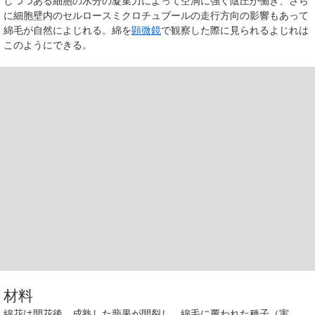
しつつある細胞の水分の凝集力によって空洞に強く陰圧が働き、さら
に細胞壁内のセルロースミクロチュブールの走行方向の影響もあって
綿毛が自然によじれる。綿を
顕微鏡
で観察した際に見られるよじれは
このようにできる。
材料
綿花は開花後、成熟した蒴果が開裂し、綿毛に覆われた種子（実