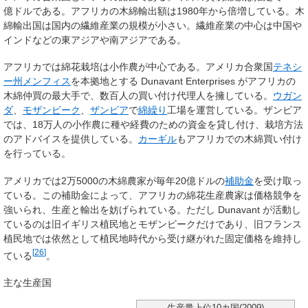
億ドルである。アフリカの木綿輸出額は1980年から倍増している。木
綿輸出国は国内の繊維産業の規模が小さい。繊維産業の中心は中国や
インドなどの東アジアや南アジアである。
アフリカでは綿花栽培は小作農が中心である。アメリカ合衆国
テネシ
ー州
メンフィス
を本拠地とする Dunavant Enterprises がアフリカの
木綿仲買の最大手で、数百人の買い付け代理人を擁している。
ウガン
ダ
、
モザンビーク
、
ザンビア
で
綿繰り
工場を運営している。ザンビア
では、18万人の小作農に種や経費のための資金を貸し付け、栽培方法
のアドバイスを提供している。
カーギル
もアフリカでの木綿買い付け
を行っている。
アメリカでは2万5000の木綿農家が毎年20億ドルの
補助金
を受け取っ
ている。この補助金によって、アフリカの綿花生産農家は価格競争を
強いられ、生産と輸出を妨げられている。ただし Dunavant が活動し
ているのは旧イギリス植民地とモザンビークだけであり、旧フランス
植民地では依然として植民地時代から受け継がれた固定価格を維持し
[
26
]
ている
。
主な生産国