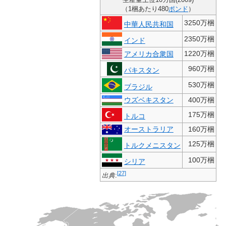
生産量上位10カ国(2009)
（1梱あたり480
ポンド
）
3250万梱
中華人民共和国
2350万梱
インド
1220万梱
アメリカ合衆国
960万梱
パキスタン
530万梱
ブラジル
ウズベキスタン
400万梱
175万梱
トルコ
オーストラリア
160万梱
125万梱
トルクメニスタン
100万梱
シリア
[
27
]
出典
: