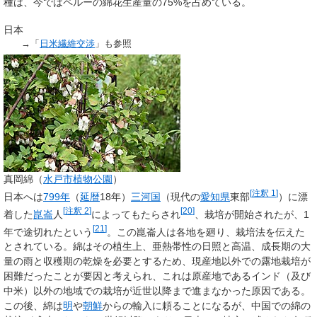
種は、今ではペルーの綿花生産量の75%を占めている。
日本
→「
日米繊維交渉
」も参照
真岡綿（
水戸市植物公園
）
[
注釈 1
]
日本へは
799年
（
延暦
18年）
三河国
（現代の
愛知県
東部
）に漂
[
注釈 2
]
[
20
]
着した
崑崙
人
によってもたらされ
、栽培が開始されたが、1
[
21
]
年で途切れたという
。この崑崙人は各地を廻り、栽培法を伝えた
とされている。綿はその植生上、亜熱帯性の日照と高温、成長期の大
量の雨と収穫期の乾燥を必要とするため、現産地以外での露地栽培が
困難だったことが要因と考えられ、これは原産地であるインド（及び
中米）以外の地域での栽培が近世以降まで進まなかった原因である。
この後、綿は
明
や
朝鮮
からの輸入に頼ることになるが、中国での綿の