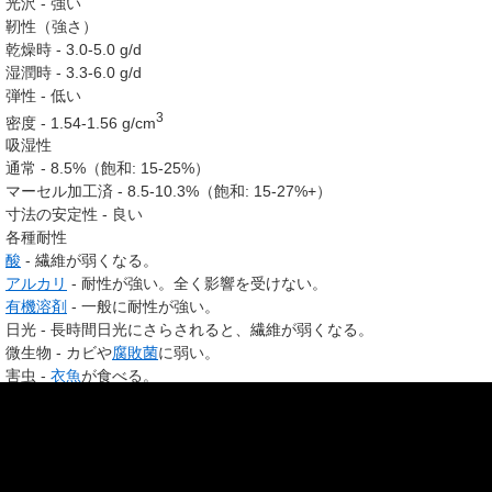
光沢 - 強い
靭性（強さ）
乾燥時 - 3.0-5.0 g/d
湿潤時 - 3.3-6.0 g/d
弾性 - 低い
3
密度 - 1.54-1.56 g/cm
吸湿性
通常 - 8.5%（飽和: 15-25%）
マーセル加工済 - 8.5-10.3%（飽和: 15-27%+）
寸法の安定性 - 良い
各種耐性
酸
- 繊維が弱くなる。
アルカリ
- 耐性が強い。全く影響を受けない。
有機溶剤
- 一般に耐性が強い。
日光 - 長時間日光にさらされると、繊維が弱くなる。
微生物 - カビや
腐敗菌
に弱い。
害虫 -
衣魚
が食べる。
熱への反応 - 150℃以上の温度に長時間置かれると分解する。また、
火
を近づけると燃える。
木綿の成分構成は次の通り。
セルロース
91.00%