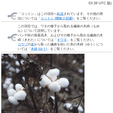
03:38 UTC 版)
「
コットン
」はこの項目へ
転送
されています。その他の用
法については「
コットン (曖昧さ回避)
」をご覧ください。
この項目では、ワタの種子から取れる繊維の
木綿
（もめ
ん）について説明しています。
パンヤ科の落葉高木、およびその種子から取れる繊維の
木
綿
（きわた）については「
キワタ
」をご覧ください。
コウゾ
の
皮
から取った繊維を紡いだ糸の
木綿
（ゆう）につ
いては「
木綿 (ゆう)
」をご覧ください。