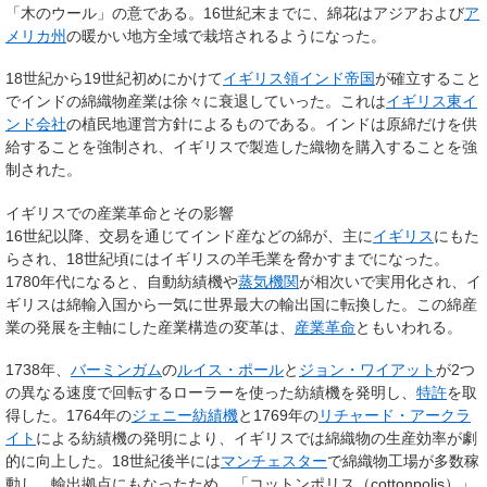
「木のウール」の意である。16世紀末までに、綿花はアジアおよび
ア
メリカ州
の暖かい地方全域で栽培されるようになった。
18世紀から19世紀初めにかけて
イギリス領インド帝国
が確立すること
でインドの綿織物産業は徐々に衰退していった。これは
イギリス東イ
ンド会社
の植民地運営方針によるものである。インドは原綿だけを供
給することを強制され、イギリスで製造した織物を購入することを強
制された。
イギリスでの産業革命とその影響
16世紀以降、交易を通じてインド産などの綿が、主に
イギリス
にもた
らされ、18世紀頃にはイギリスの羊毛業を脅かすまでになった。
1780年代になると、自動紡績機や
蒸気機関
が相次いで実用化され、イ
ギリスは綿輸入国から一気に世界最大の輸出国に転換した。この綿産
業の発展を主軸にした産業構造の変革は、
産業革命
ともいわれる。
1738年、
バーミンガム
の
ルイス・ポール
と
ジョン・ワイアット
が2つ
の異なる速度で回転するローラーを使った紡績機を発明し、
特許
を取
得した。1764年の
ジェニー紡績機
と1769年の
リチャード・アークラ
イト
による紡績機の発明により、イギリスでは綿織物の生産効率が劇
的に向上した。18世紀後半には
マンチェスター
で綿織物工場が多数稼
動し、輸出拠点にもなったため、「コットンポリス（cottonpolis）」