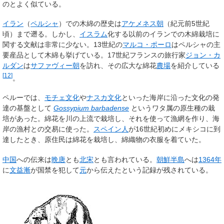
のとよく似ている。
イラン
（
ペルシャ
）での木綿の歴史は
アケメネス朝
（紀元前5世紀
頃）まで遡る。しかし、
イスラム
化する以前のイランでの木綿栽培に
関する文献は非常に少ない。13世紀の
マルコ・ポーロ
はペルシャの主
要産品として木綿も挙げている。17世紀フランスの旅行家
ジョン・カ
ルダン
は
サファヴィー朝
を訪れ、その広大な綿花
農場
を紹介している
[
12
]
。
ペルーでは、
モチェ文化
や
ナスカ文化
といった海岸に沿った文化の発
達の基盤として
Gossypium barbadense
というワタ属の原生種の栽
培があった。綿花を川の上流で栽培し、それを使って漁網を作り、海
岸の漁村との交易に使った。
スペイン人
が16世紀初めにメキシコに到
達したとき、原住民は綿花を栽培し、綿織物の衣服を着ていた。
中国
への伝来は
晩唐
とも
北宋
とも言われている。
朝鮮半島
へは
1364年
に
文益漸
が国禁を犯して
元
から伝えたという記録が残されている。