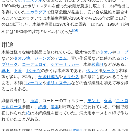
1960年代にはポリエステルを使った衣類が急激に広まり、木綿輸出に
依存していた
ニカラグア
で経済危機が発生し、安い合成繊維と競合す
ることでニカラグアでは木綿生産額が1950年から1965年の間に10分
の1に低下した。木綿生産量は1970年代に回復しはじめ、1990年代初
[
24
]
めには1960年代以前のレベルに戻った
。
用途
木綿は様々な織物製品に使われている。吸水性の高い
タオル
や
ローブ
などの
タオル地
、
ジーンズ
の
デニム
、青い作業服などに使われる
カン
ブリック
、
コーデュロイ
、
シアーサッカー
、木綿
綾織り
などがある。
靴下
、
下着
、
Tシャツ
の多くは木綿製である。
ベッド
用
シーツ
も木綿
製が多い。木綿は、
かぎ針編み
や
メリヤス
用の糸にも使われることが
ある。木綿に
レーヨン
や
ポリエステル
などの合成繊維を加えて布を織
ることもある。
織物以外にも、
漁網
、コーヒーのフィルター、
テント
、
火薬
（
ニトロ
セルロース
参照）、
綿紙
、
製本
用材料などに使われている。中国で最
初に作られた
紙
は木綿繊維を使っていた。消火用ホースも木綿で作ら
れていたことがある。
木綿繊維を採取して残ったワタの種は
綿実油
の原料となり、食用に供