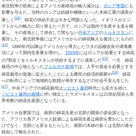
南北戦争の勃発によるアメリカ産綿花の輸入減少は、
ロシア帝国
にも
影響を与えた。当時のロシアは紡績や織物といった木綿工業の成長が
[
14
]
著しく
、綿花の供給不足は大きな問題となった。イギリスがエジ
プトからの輸入に切り替えた一方で、ロシアは国内で生産する道を模
索し、その産地として併合して間もない
中央アジア
の
トルキスタン
に
着目した。南北戦争後にはアメリカからの綿花輸入も復活したものの
[
14
]
、1880年代以降はアメリカから導入したワタの品種改良や灌漑農
法によって国内生産量を増やし、
1915年
にはロシアが必要とする綿花
[
15
]
の7割近くをトルキスタンが供給するまでに成長した
。一方、綿花
栽培の中心地となった
フェルガナ盆地
では、人手や資金を必要とする
[
16
]
綿花栽培が急激に拡大したことによる農民の経済的困窮や
、綿花
への転作によって地域的な飢饉が発生するなどの社会不安も生じた
[
17
]
。中央アジアでの綿花栽培は
ソビエト連邦
時代にも拡大を続け、
ソビエト連邦の崩壊
に伴い独立したウズベキスタンは21世紀現在も世
界有数の綿花生産国となっている。
アメリカ合衆国では、南部の綿花生産が北部の開発の資金源となっ
た。アフリカ系アメリカ人奴隷による綿花生産は南部を豊かにしただ
けでなく、北部にも富をもたらした。南部の木綿の多くは北部の港を
経由して輸出された。