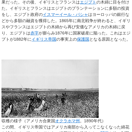
果だった。その後、イギリスとフランスは
エジプト
の木綿に目を付け
た。イギリスとフランスはエジプトのプランテーションに多額の投資
をし、エジプト政府の
イスマーイール・パシャ
はヨーロッパの銀行な
どから多額の融資を獲得した。1865年に南北戦争が終わると、イギリ
スやフランスはエジプトの木綿から再び安価なアメリカの木綿に戻
り、エジプトは
赤字
が膨らみ1876年に国家破産に陥った。これはエジ
プトが1882年に
イギリス帝国
の事実上の
保護国
となる原因となった。
収穫の様子（アメリカ合衆国
オクラホマ州
。1890年代）
この間、イギリス帝国ではアメリカ南部から入ってこなくなった綿花