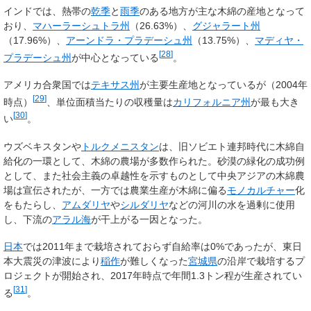
インドでは、熱帯の
乾季
と
雨季
のある地方が主な木綿の産地となって
おり、
マハーラーシュトラ州
（26.63%）、
グジャラート州
（17.96%）、
アーンドラ・プラデーシュ州
（13.75%）、
マディヤ・
[
28
]
プラデーシュ州
が中心となっている
。
アメリカ合衆国では
テキサス州
が主要生産地となっているが（2004年
[
29
]
時点）
、単位面積当たりの収穫量は
カリフォルニア州
が最も大き
[
30
]
い
。
ウズベキスタンや
トルクメニスタン
は、旧ソビエト連邦時代に木綿自
給化の一環として、木綿の農場が多数作られた。砂漠の緑化の成功例
として、また社会主義の卓越性を示すものとして中央アジアの木綿農
場は宣伝されたが、一方では農業生産が木綿に偏る
モノカルチャー
化
をもたらし、
アムダリヤ
や
シルダリヤ
などの河川の水を過剰に使用
し、下流の
アラル海
が干上がる一因となった。
日本
では2011年まで栽培されておらず自給率は0%であったが、東日
本大震災の津波により
稲作
が難しくなった
宮城県
の沿岸で栽培するプ
ロジェクトが開始され、2017年時点で年間1.3トン程が生産されてい
[
31
]
る
。