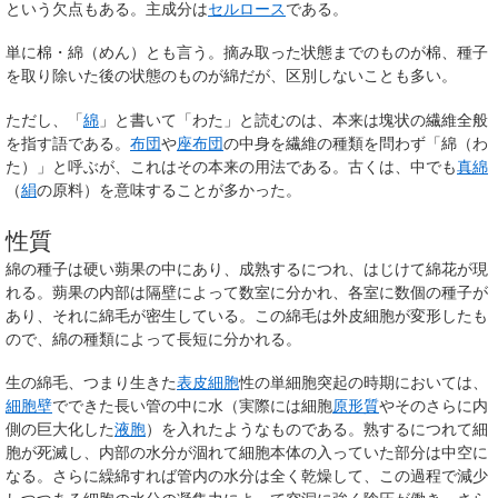
という欠点もある。主成分は
セルロース
である。
単に
棉
・
綿
（めん）とも言う。摘み取った状態までのものが棉、種子
を取り除いた後の状態のものが綿だが、区別しないことも多い。
ただし、「
綿
」と書いて「わた」と読むのは、本来は塊状の繊維全般
を指す語である。
布団
や
座布団
の中身を繊維の種類を問わず「綿（わ
た）」と呼ぶが、これはその本来の用法である。古くは、中でも
真綿
（
絹
の原料）を意味することが多かった。
性質
綿の種子は硬い蒴果の中にあり、成熟するにつれ、はじけて綿花が現
れる。蒴果の内部は隔壁によって数室に分かれ、各室に数個の種子が
あり、それに綿毛が密生している。この綿毛は外皮細胞が変形したも
ので、綿の種類によって長短に分かれる。
生の綿毛、つまり生きた
表皮細胞
性の単細胞突起の時期においては、
細胞壁
でできた長い管の中に水（実際には細胞
原形質
やそのさらに内
側の巨大化した
液胞
）を入れたようなものである。熟するにつれて細
胞が死滅し、内部の水分が涸れて細胞本体の入っていた部分は中空に
なる。さらに繰綿すれば管内の水分は全く乾燥して、この過程で減少