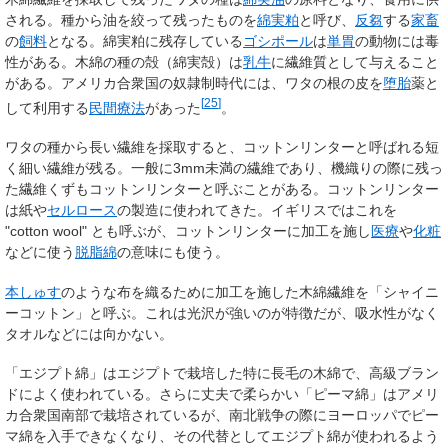
される。種から油を絞って残ったものを
綿実粕
と呼び、
反芻
する
家畜
の
飼料
となる。綿実粕に残存している
ゴシポール
は
単胃
の動物には毒
性がある。木綿の種の殻（綿実殻）は
乳牛
に繊維質として与えること
がある。アメリカ合衆国の奴隷制時代には、ワタの根の皮を
堕胎
薬と
[
25
]
して利用する
民間療法
があった
。
ワタの種から長い繊維を採取すると、コットンリンターと呼ばれる短
く細い繊維が残る。一般に3mm未満の繊維であり、機織りの際に残っ
た繊維くずもコットンリンターと呼ぶことがある。コットンリンター
は紙や
セルロース
の製造に使われてきた。イギリスではこれを
"cotton wool" とも呼ぶが、コットンリンターに加工を施し
医療
や
化粧
などに使う
脱脂綿
の意味にも使う。
本しゅす
のような布を織るために加工を施した木綿繊維を「シャイニ
ーコットン」と呼ぶ。これは光沢が強いのが特徴だが、吸水性がなく
タオルなどには向かない。
「エジプト綿」はエジプトで栽培した特に長毛の木綿で、高級ブラン
ドによく使われている。さらに丈夫で柔らかい「ピーマ綿」はアメリ
カ合衆国南部で栽培されているが、南北戦争の際にヨーロッパでピー
マ綿を入手できなくなり、その代替としてエジプト綿が使われるよう