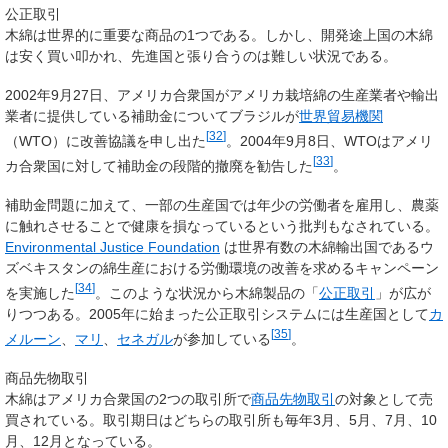
公正取引
木綿は世界的に重要な商品の1つである。しかし、開発途上国の木綿
は安く買い叩かれ、先進国と張り合うのは難しい状況である。
2002年9月27日、アメリカ合衆国がアメリカ栽培綿の生産業者や輸出
業者に提供している補助金についてブラジルが
世界貿易機関
[
32
]
（WTO）に改善協議を申し出た
。2004年9月8日、WTOはアメリ
[
33
]
カ合衆国に対して補助金の段階的撤廃を勧告した
。
補助金問題に加えて、一部の生産国では年少の労働者を雇用し、農薬
に触れさせることで健康を損なっているという批判もなされている。
Environmental Justice Foundation
は世界有数の木綿輸出国であるウ
ズベキスタンの綿生産における労働環境の改善を求めるキャンペーン
[
34
]
を実施した
。このような状況から木綿製品の「
公正取引
」が広が
りつつある。2005年に始まった公正取引システムには生産国として
カ
[
35
]
メルーン
、
マリ
、
セネガル
が参加している
。
商品先物取引
木綿はアメリカ合衆国の2つの取引所で
商品先物取引
の対象として売
買されている。取引期日はどちらの取引所も毎年3月、5月、7月、10
月、12月となっている。