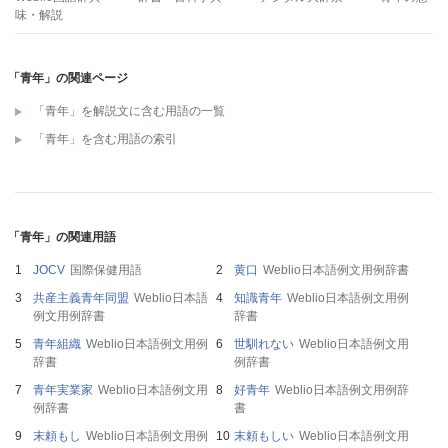
味・解説
「青年」の関連ページ
「青年」を解説文に含む用語の一覧
「青年」を含む用語の索引
「青年」の関連用語
JOCV
国際保健用語
黄口
Weblio日本語例文用例辞書
共産主義青年同盟
Weblio日本語
知識青年
Weblio日本語例文用例
例文用例辞書
辞書
青年組織
Weblio日本語例文用例
世馴れない
Weblio日本語例文用
辞書
例辞書
青年実業家
Weblio日本語例文用
好青年
Weblio日本語例文用例辞
例辞書
書
末頼もし
Weblio日本語例文用例
末頼もしい
Weblio日本語例文用