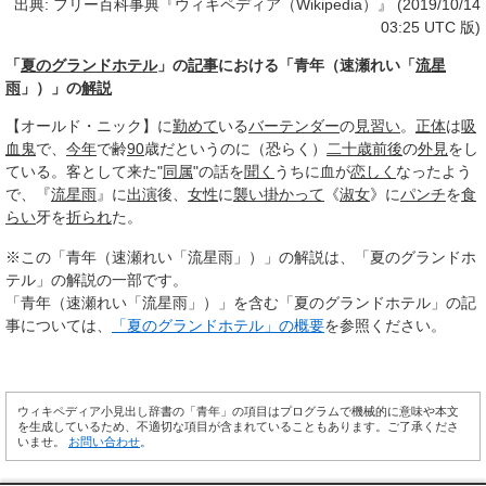
出典: フリー百科事典『ウィキペディア（Wikipedia）』 (2019/10/14
03:25 UTC 版)
「
夏のグランドホテル
」の
記事
における「青年（速瀬れい「
流星
雨
」）」の
解説
【オールド・ニック】に
勤めて
いる
バーテンダー
の
見習い
。
正体
は
吸
血鬼
で、
今年
で齢
90
歳だというのに（恐らく）
二十歳
前後
の
外見
をし
ている。客として来た"
同属
"の話を
聞く
うちに血が
恋しく
なったよう
で、『
流星雨
』に
出演
後、
女性
に
襲い
掛かって
《
淑女
》に
パンチ
を
食
らい
牙を
折られ
た。
※この「青年（速瀬れい「流星雨」）」の解説は、「夏のグランドホ
テル」の解説の一部です。
「青年（速瀬れい「流星雨」）」を含む「夏のグランドホテル」の記
事については、
「夏のグランドホテル」の概要
を参照ください。
ウィキペディア小見出し辞書の「青年」の項目はプログラムで機械的に意味や本文
を生成しているため、不適切な項目が含まれていることもあります。ご了承くださ
いませ。
お問い合わせ
。