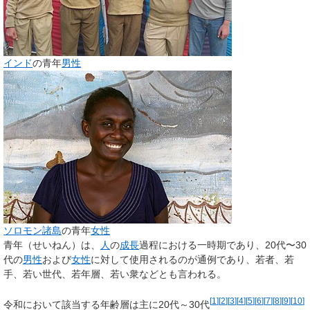
インド
の青年
男性
ソロモン諸島
の青年
女性
青年
（せいねん）は、
人
の
成長
過程における一時期であり、20代〜30
代の
男性
および
女性
に対して使用されるのが通例であり、
若者
、
若
手
、
若い世代
、
若年層
、
若い衆
などとも言われる。
[
1
]
[
2
]
[
3
]
[
4
]
[
5
]
[
6
]
[
7
]
[
8
]
[
9
]
[
10
]
令和において該当する年齢層は主に20代～30代