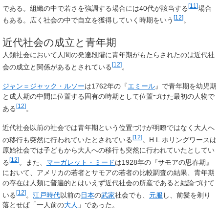
[
11
]
である。組織の中で若さを強調する場合には40代が該当する
場合
[
12
]
もある。広く社会の中で自立を獲得していく時期をいう
。
近代社会の成立と青年期
人類社会において人間の発達段階に青年期がもたらされたのは近代社
[
12
]
会の成立と関係があるとされている
。
ジャン＝ジャック・ルソー
は1762年の『
エミール
』で青年期を幼児期
と成人期の中間に位置する固有の時期として位置づけた最初の人物で
[
12
]
ある
。
近代社会以前の社会では青年期という位置づけが明瞭ではなく大人へ
[
12
]
の移行も突然に行われていたとされている
。H.L.ホリングワースは
原始社会では子どもから大人への移行も突然に行われていたとしてい
[
12
]
る
。また、
マーガレット・ミード
は1928年の『サモアの思春期』
において、アメリカの若者とサモアの若者の比較調査の結果、青年期
の存在は人類に普遍的とはいえず近代社会の所産であると結論づけて
[
12
]
いる
。
江戸時代
以前の
日本
の
武家
社会でも、
元服
し、前髪を剃り
落とせば「一人前の
大人
」であった。