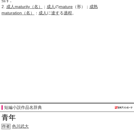
指す。
2.
成人
maturity
（名）
；
成人
の
mature
（形）；
成熟
maturation
（名）
：
成人
に
達す
る
過程
。
短編小説作品名辞典
青年
色川武大
作者