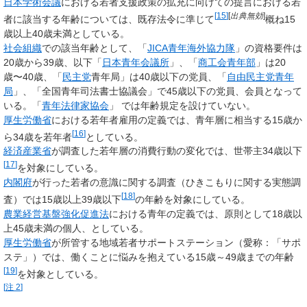
日本学術会議
における若者支援政策の拡充に向けての提言における若
[
15
]
[
出典無効
]
者に該当する年齢については、既存法令に準じて
概ね15
歳以上40歳未満としている。
社会組織
での該当年齢として、「
JICA
青年海外協力隊
」の資格要件は
20歳から39歳、以下「
日本青年会議所
」、「
商工会青年部
」は20
歳〜40歳、「
民主党
青年局」は40歳以下の党員、「
自由民主党青年
局
」、「全国青年司法書士協議会」で45歳以下の党員、会員となって
いる。「
青年法律家協会
」 では年齢規定を設けていない。
厚生労働省
における若年者雇用の定義では、青年層に相当する15歳か
[
16
]
ら34歳を若年者
としている。
経済産業省
が調査した若年層の消費行動の変化では、世帯主34歳以下
[
17
]
を対象にしている。
内閣府
が行った若者の意識に関する調査（ひきこもりに関する実態調
[
18
]
査）では15歳以上39歳以下
の年齢を対象にしている。
農業経営基盤強化促進法
における青年の定義では、原則として18歳以
上45歳未満の個人、としている。
厚生労働省
が所管する地域若者サポートステーション（愛称：「サポ
ステ」）では、働くことに悩みを抱えている15歳～49歳までの年齢
[
19
]
を対象としている。
[
注 2
]