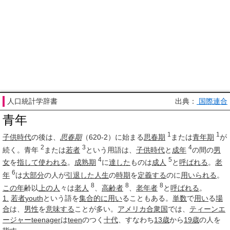
人口統計学辞書
出典：
国際連合
青年
1
1
子供時代
の後は、
思春期
（620-2）に始まる
思春期
または
青年期
が
2
3
4
続く。青年
または
若者
という用語は、
子供時代
と
成年
の間の
男
4
5
女
を
指して
使われる
。
成熟期
に
達した
ものは
成人
と
呼ばれる
。
老
6
年
は
大部分
の人が
引退した
人生
の
時期
を
定義する
のに
用いられる
。
8
8
8
この年
齢以
上の人
々は
老人
、
高齢者
、
老年者
と
呼ばれる
。
1.
若者
youth
という語を
集合的に
用い
ることもある。
単数
で
用い
る
場
合
は、
男性
を
意味する
ことが多い。
アメリカ合衆国
では、
ティーンエ
ージャー
teenager
は
teen
のつく
十代
、すなわち
13歳
から
19歳
の人を