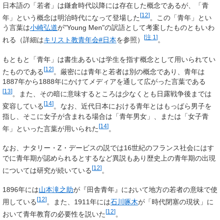
日本語の「若者」は鎌倉時代以降には存在した概念であるが、「青
[
12
]
年」という概念は明治時代になって登場した
。この「青年」とい
う言葉は
小崎弘道
が"Young Men"の訳語として考案したものともいわ
[
注 1
]
れる（詳細は
キリスト教青年会#日本
を参照）
。
もともと「青年」は書生あるいは学生を指す概念として用いられてい
[
12
]
たものである
。厳密には青年と若者は別の概念であり、青年は
1887年から1888年にかけてメディアを通して広がった言葉である
[
13
]
。また、その暗に意味するところは少なくとも日露戦争後までは
[
14
]
変容している
。なお、近代日本における青年とはもっぱら男子を
指し、そこに女子が含まれる場合は「青年男女」、または「女子青
[
14
]
年」といった言葉が用いられた
。
なお、ナタリー・Z・デービスの説では16世紀のフランス社会にはす
でに青年期が認められるとするなど異説もあり歴史上の青年期の出現
[
12
]
については研究が続いている
。
1896年には
山本滝之助
が『田舎青年』において地方の若者の意味で使
[
12
]
用している
。また、1911年には
石川啄木
が「時代閉塞の現状」に
[
12
]
おいて青年教育の必要性を説いた
。