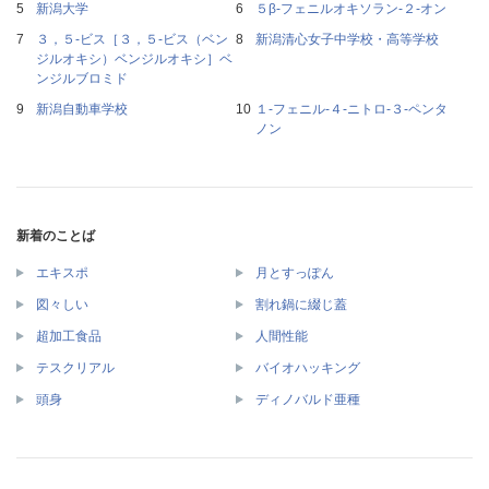
新潟大学
５β‐フェニルオキソラン‐２‐オン
３，５‐ビス［３，５‐ビス（ベン
新潟清心女子中学校・高等学校
ジルオキシ）ベンジルオキシ］ベ
ンジルブロミド
新潟自動車学校
１‐フェニル‐４‐ニトロ‐３‐ペンタ
ノン
新着のことば
エキスポ
月とすっぽん
図々しい
割れ鍋に綴じ蓋
超加工食品
人間性能
テスクリアル
バイオハッキング
頭身
ディノバルド亜種