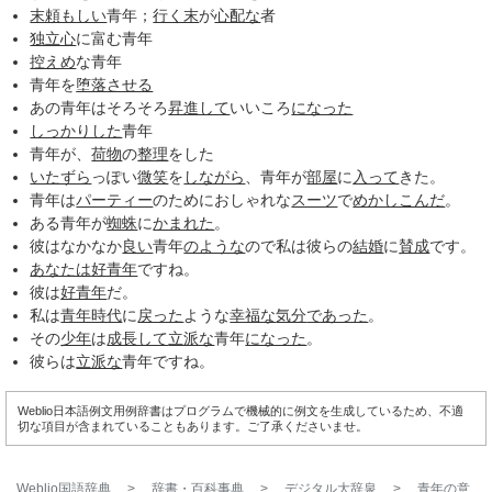
末頼もしい
青年；
行く末
が
心配な
者
独立心
に富む青年
控えめ
な青年
青年を
堕落させる
あの青年はそろそろ
昇進して
いいころ
になった
しっかりした
青年
青年が、
荷物
の
整理
をした
いたずら
っぽい
微笑
を
しながら
、青年が
部屋
に
入って
きた。
青年は
パーティー
のためにおしゃれな
スーツ
で
めかしこんだ
。
ある青年が
蜘蛛
に
かまれた
。
彼はなかなか
良い
青年
のような
ので私は彼らの
結婚
に
賛成
です。
あなたは
好青年
ですね。
彼は
好青年
だ。
私は
青年時代
に
戻った
ような
幸福な
気分
であった
。
その
少年
は
成長して
立派な
青年
になった
。
彼らは
立派な
青年ですね。
Weblio日本語例文用例辞書はプログラムで機械的に例文を生成しているため、不適
切な項目が含まれていることもあります。ご了承くださいませ。
Weblio国語辞典
>
辞書・百科事典
>
デジタル大辞泉
>
青年
の意