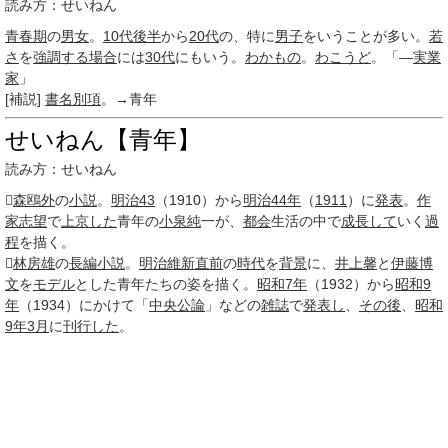
読み方：せいねん
青春期
の
男女
。
10代後半
から
20代
の、特に
男子
をいうことが多い。
若
さ
を
強調する
場合
には
30代
にもいう。
わかもの
。
わこうど
。「―
実業
家
」
[補説]
書名
別項
。→青年
せいねん【青年】
読み方：せいねん

森鴎外
の
小説
。
明治
43
（1910）から
明治44年
（
1911
）に
発表
。
作
家
志望
で
上京した
青年の
小泉純
一が、
都会
生活の中で
成長して
いく
過
程
を描く。

林房雄
の
長編小説
。
明治維新
直前
の
時代
を
背景
に、
井上馨
と
伊藤博
文
を
モデル
とした青年たちの姿を描く。
昭和7年
（1932）から
昭和9
年
（1934）にかけて「
中央公論
」などの
雑誌
で
発表し
、
その後
、
昭和
9年
3月
に
刊行した
。