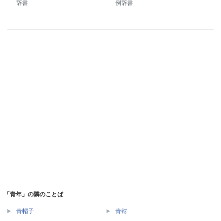
辞書
例辞書
「青年」の隣のことば
青帽子
青幇