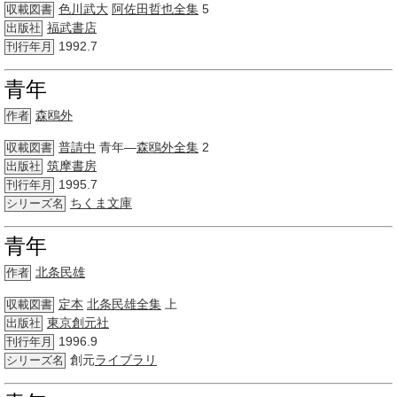
色川武大
阿佐田哲也
全集
5
収載図書
福武書店
出版社
1992.7
刊行年月
青年
森鴎外
作者
普請中
青年―
森鴎外
全集
2
収載図書
筑摩書房
出版社
1995.7
刊行年月
ちくま文庫
シリーズ名
青年
北条民雄
作者
定本
北条民雄
全集
上
収載図書
東京創元社
出版社
1996.9
刊行年月
創元
ライブラリ
シリーズ名