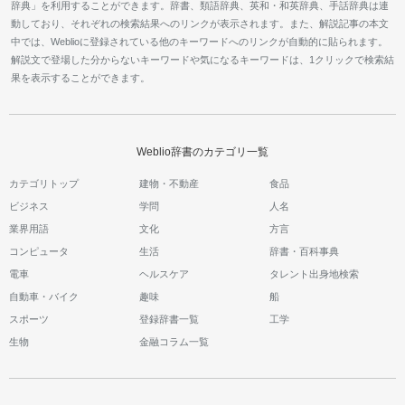
辞典」を利用することができます。辞書、類語辞典、英和・和英辞典、手話辞典は連
動しており、それぞれの検索結果へのリンクが表示されます。また、解説記事の本文
中では、Weblioに登録されている他のキーワードへのリンクが自動的に貼られます。
解説文で登場した分からないキーワードや気になるキーワードは、1クリックで検索結
果を表示することができます。
Weblio辞書のカテゴリ一覧
カテゴリトップ
建物・不動産
食品
ビジネス
学問
人名
業界用語
文化
方言
コンピュータ
生活
辞書・百科事典
電車
ヘルスケア
タレント出身地検索
自動車・バイク
趣味
船
スポーツ
登録辞書一覧
工学
生物
金融コラム一覧