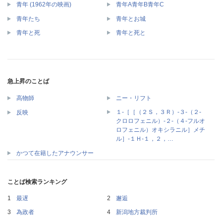
青年 (1962年の映画)
青年A青年B青年C
青年たち
青年とお城
青年と死
青年と死と
急上昇のことば
高物師
ニー・リフト
１‐［［（２Ｓ，３Ｒ）‐３‐（２‐
反映
クロロフェニル）‐２‐（４‐フルオ
ロフェニル）オキシラニル］メチ
ル］‐１Ｈ‐１，２，…
かつて在籍したアナウンサー
ことば検索ランキング
最遅
邂逅
為政者
新潟地方裁判所