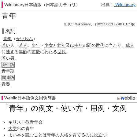
Wiktionary日本語版（日本語カテゴリ）
出典：
Wiktionary
青年
出典:『Wiktionary』 (2021/08/13 12:46 UTC 版)
名詞
青
年
（
せいねん
）
若い
人、
若人
。
少年
・
少女
と
壮年
又は
中年
の間の
世代
に当たり、
成人
に
達す
る
年齢
の
前後
にわたる
世代
。
若い
男
。
派生語
青年期
関連語
青春
Weblio日本語例文用例辞書
「青年」の例文・使い方・用例・文例
キリスト教青年会
大学
出の青年
よい本を読むことは青年の
人格
を
育て
るのに役立つ