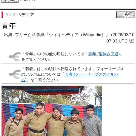
刊行年月
ウィキペディア
青年
出典: フリー百科事典『ウィキペディア（Wikipedia）』 (2026/03/10
07:03 UTC 版)
「
青年
」のその他の用法については「
青年 (曖昧さ回避)
」
をご覧ください。
「
若者
」はこの項目へ転送されています。フォーリーブス
のアルバムについては「
若者 (フォーリーブスのアルバ
ム)
」をご覧ください。