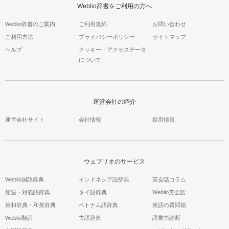
Weblio辞書をご利用の方へ
Weblio辞書のご案内
ご利用規約
お問い合わせ
ご利用方法
プライバシーポリシー
サイトマップ
ヘルプ
クッキー・アクセスデータ
について
運営会社の紹介
運営会社サイト
会社情報
採用情報
ウェブリオのサービス
Weblio国語辞典
インドネシア語辞典
英会話コラム
類語・対義語辞典
タイ語辞典
Weblio英会話
英和辞典・和英辞典
ベトナム語辞典
英語の質問箱
Weblio翻訳
古語辞典
語彙力診断