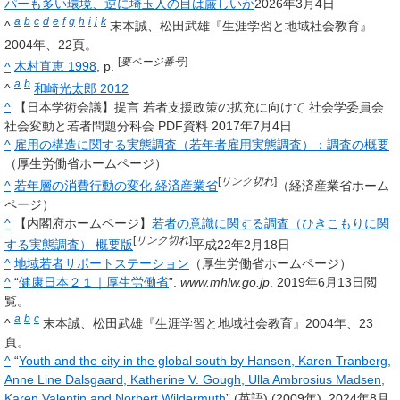
パーも多い環境、逆に埼玉人の目は厳しいか
2026年3月4日
a
b
c
d
e
f
g
h
i
j
k
^
末本誠、松田武雄『生涯学習と地域社会教育』
2004年、22頁。
[
要ページ番号
]
^
木村直恵 1998
, p.
a
b
^
和崎光太郎 2012
^
【日本学術会議】提言 若者支援政策の拡充に向けて 社会学委員会
社会変動と若者問題分科会 PDF資料 2017年7月4日
^
雇用の構造に関する実態調査（若年者雇用実態調査）：調査の概要
（厚生労働省ホームページ）
[
リンク切れ
]
^
若年層の消費行動の変化 経済産業省
（経済産業省ホーム
ページ）
^
【内閣府ホームページ】
若者の意識に関する調査（ひきこもりに関
[
リンク切れ
]
する実態調査） 概要版
平成22年2月18日
^
地域若者サポートステーション
（厚生労働省ホームページ）
^
“
健康日本２１｜厚生労働省
”.
www.mhlw.go.jp
. 2019年6月13日閲
覧。
a
b
c
^
末本誠、松田武雄『生涯学習と地域社会教育』2004年、23
頁。
^
“
Youth and the city in the global south by Hansen, Karen Tranberg,
Anne Line Dalsgaard, Katherine V. Gough, Ulla Ambrosius Madsen,
Karen Valentin and Norbert Wildermuth
” (英語) (2009年). 2024年8月