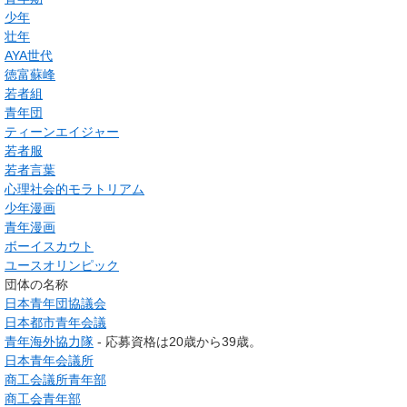
少年
壮年
AYA世代
徳富蘇峰
若者組
青年団
ティーンエイジャー
若者服
若者言葉
心理社会的モラトリアム
少年漫画
青年漫画
ボーイスカウト
ユースオリンピック
団体の名称
日本青年団協議会
日本都市青年会議
青年海外協力隊
- 応募資格は20歳から39歳。
日本青年会議所
商工会議所青年部
商工会青年部