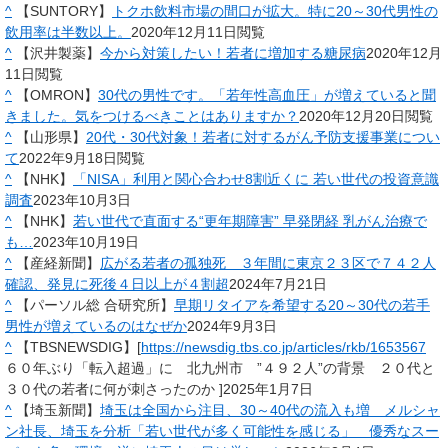
^
【SUNTORY】
トクホ飲料市場の間口が拡大。特に20～30代男性の
飲用率は半数以上。
2020年12月11日閲覧
^
【沢井製薬】
今から対策したい！若者に増加する糖尿病
2020年12月
11日閲覧
^
【OMRON】
30代の男性です。「若年性高血圧」が増えていると聞
きました。気をつけるべきことはありますか？
2020年12月20日閲覧
^
【山形県】
20代・30代対象！若者に対するがん予防支援事業につい
て
2022年9月18日閲覧
^
【NHK】
「NISA」利用と関心合わせ8割近くに 若い世代の投資意識
調査
2023年10月3日
^
【NHK】
若い世代で直面する“更年期障害” 早発閉経 乳がん治療で
も…
2023年10月19日
^
【産経新聞】
広がる若者の孤独死 ３年間に東京２３区で７４２人
確認、発見に死後４日以上が４割超
2024年7月21日
^
【パーソル総 合研究所】
早期リタイアを希望する20～30代の若手
男性が増えているのはなぜか
2024年9月3日
^
【TBSNEWSDIG】[
https://newsdig.tbs.co.jp/articles/rkb/1653567
６０年ぶり「転入超過」に 北九州市 ”４９２人”の背景 ２０代と
３０代の若者に何が刺さったのか ]2025年1月7日
^
【埼玉新聞】
埼玉は全国から注目、30～40代の流入も増 メルシャ
ン社長、埼玉を分析「若い世代が多く可能性を感じる」 優秀なスー