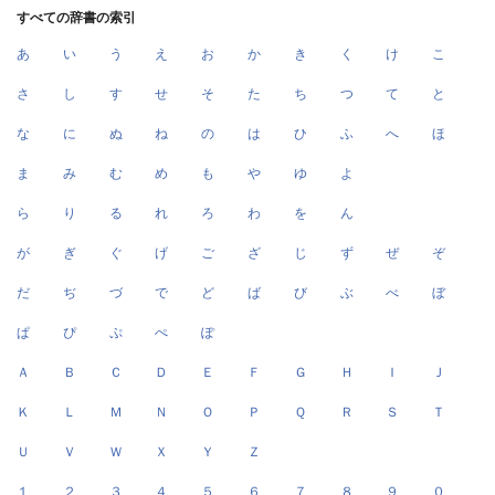
すべての辞書の索引
あ
い
う
え
お
か
き
く
け
こ
さ
し
す
せ
そ
た
ち
つ
て
と
な
に
ぬ
ね
の
は
ひ
ふ
へ
ほ
ま
み
む
め
も
や
ゆ
よ
ら
り
る
れ
ろ
わ
を
ん
が
ぎ
ぐ
げ
ご
ざ
じ
ず
ぜ
ぞ
だ
ぢ
づ
で
ど
ば
び
ぶ
べ
ぼ
ぱ
ぴ
ぷ
ぺ
ぽ
Ａ
Ｂ
Ｃ
Ｄ
Ｅ
Ｆ
Ｇ
Ｈ
Ｉ
Ｊ
Ｋ
Ｌ
Ｍ
Ｎ
Ｏ
Ｐ
Ｑ
Ｒ
Ｓ
Ｔ
Ｕ
Ｖ
Ｗ
Ｘ
Ｙ
Ｚ
１
２
３
４
５
６
７
８
９
０