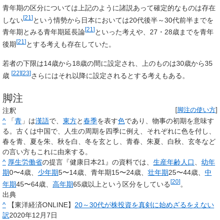
青年期の区分については上記のように諸説あって確定的なものは存在
[
21
]
しない
という情勢から日本においては20代後半～30代前半までを
[
21
]
青年期とみる青年期延長論
といった考えや、27・28歳までを青年
[
21
]
後期
とする考えも存在していた。
若者の下限は14歳から18歳の間に設定され、上のものは30歳から35
[
22
]
[
23
]
歳
さらにはそれ以降に設定されるとする考えもある。
脚注
注釈
[
脚注の使い方
]
^
「
青
」は
漢語
で、
東方
と
春季
を表す
色
であり、物事の初期を意味す
る。古くは中国で、人生の周期を四季に例え、それぞれに色を付し、
春を青、夏を朱、秋を白、冬を玄とし、青春、朱夏、白秋、玄冬など
の言い方もこれに由来する。
^
厚生労働省
の提言『健康日本21』の資料では、
生産年齢人口
、
幼年
期
0〜4歳、
少年期
5〜14歳、
青年期
15〜24歳、
壮年期
25〜44歳、
中
[
20
]
年期
45〜64歳、
高年期
65歳以上という区分をしている
。
出典
^
【東洋経済ONLINE】
20～30代が株投資を真剣に始めざるをえない
訳
2020年12月7日