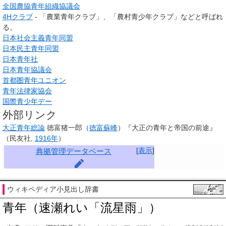
全国農協青年組織協議会
4Hクラブ
- 「農業青年クラブ」、「農村青少年クラブ」などと呼ばれ
る。
日本社会主義青年同盟
日本民主青年同盟
日本青年社
日本青年協議会
首都圏青年ユニオン
青年法律家協会
国際青少年デー
外部リンク
大正青年総論
徳富猪一郎（
徳富蘇峰
）『大正の青年と帝国の前途』
（民友社,
1916年
）
[
表示
]
典拠管理データベース
ウィキペディア小見出し辞書
青年（速瀬れい「流星雨」）