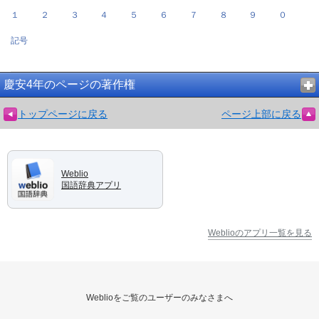
１
２
３
４
５
６
７
８
９
０
記号
慶安4年のページの著作権
トップページに戻る
ページ上部に戻る
Weblio
国語辞典アプリ
Weblioのアプリ一覧を見る
Weblioをご覧のユーザーのみなさまへ