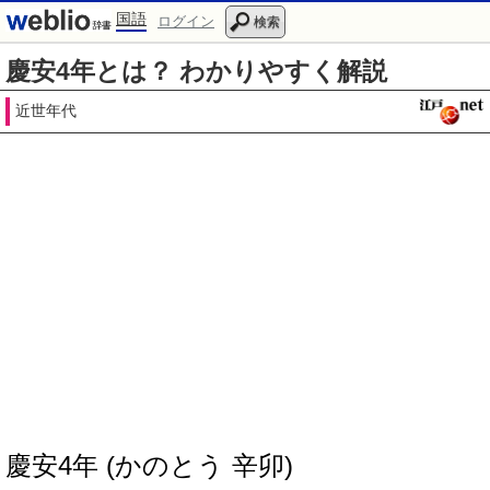
国語
ログイン
検索
慶安4年とは？ わかりやすく解説
近世年代
慶安4年 (かのとう 辛卯)