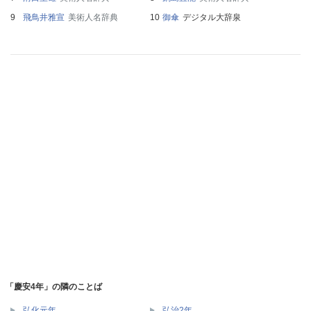
飛鳥井雅宣
美術人名辞典
御傘
デジタル大辞泉
「慶安4年」の隣のことば
弘化元年
弘治2年