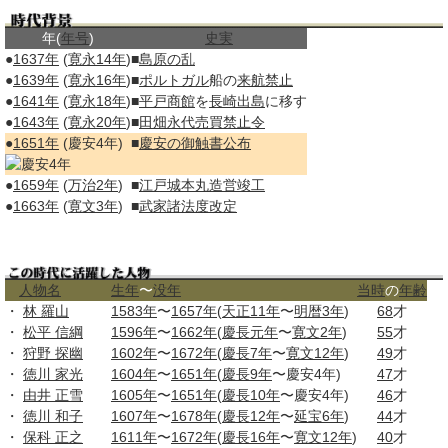
年(
年号
)
史実
●
1637年
(
寛永14年
)
■
島原の乱
●
1639年
(
寛永16年
)
■
ポルトガル
船の
来航
禁止
●
1641年
(
寛永18年
)
■
平戸
商館
を
長崎
出島
に移す
●
1643年
(
寛永20年
)
■
田畑永代売買禁止令
●
1651年
(慶安4年)
■
慶安の御触書
公布
●
1659年
(
万治2年
)
■
江戸城
本丸
造営
竣工
●
1663年
(
寛文3年
)
■
武家諸法度改定
人物名
生年
〜
没年
当時
の
年齢
・
林 羅山
1583年
〜
1657年
(
天正11年
〜
明暦3年
)
68
才
・
松平 信綱
1596年
〜
1662年
(
慶長元年
〜
寛文2年
)
55
才
・
狩野 探幽
1602年
〜
1672年
(
慶長7年
〜
寛文12年
)
49
才
・
徳川 家光
1604年
〜
1651年
(
慶長9年
〜慶安4年)
47
才
・
由井 正雪
1605年
〜
1651年
(
慶長10年
〜慶安4年)
46
才
・
徳川 和子
1607年
〜
1678年
(
慶長12年
〜
延宝6年
)
44
才
・
保科 正之
1611年
〜
1672年
(
慶長16年
〜
寛文12年
)
40
才