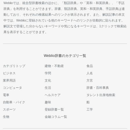
Weblioでは、統合型辞書検索のほかに、「類語辞典」や「英和・和英辞典」、「手話
辞典」を利用することができます。辞書、類語辞典、英和・和英辞典、手話辞典は連
動しており、それぞれの検索結果へのリンクが表示されます。また、解説記事の本文
中では、Weblioに登録されている他のキーワードへのリンクが自動的に貼られます。
解説文で登場した分からないキーワードや気になるキーワードは、1クリックで検索結
果を表示することができます。
Weblio辞書のカテゴリ一覧
カテゴリトップ
建物・不動産
食品
ビジネス
学問
人名
業界用語
文化
方言
コンピュータ
生活
辞書・百科事典
電車
ヘルスケア
タレント出身地検索
自動車・バイク
趣味
船
スポーツ
登録辞書一覧
工学
生物
金融コラム一覧