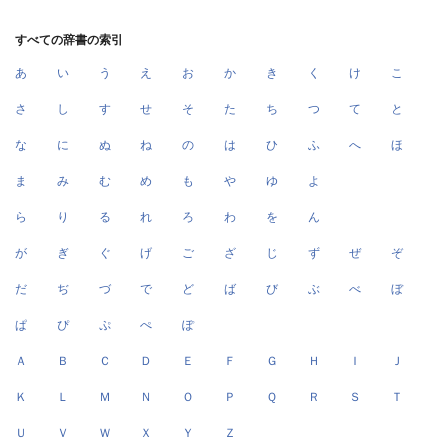
すべての辞書の索引
あ
い
う
え
お
か
き
く
け
こ
さ
し
す
せ
そ
た
ち
つ
て
と
な
に
ぬ
ね
の
は
ひ
ふ
へ
ほ
ま
み
む
め
も
や
ゆ
よ
ら
り
る
れ
ろ
わ
を
ん
が
ぎ
ぐ
げ
ご
ざ
じ
ず
ぜ
ぞ
だ
ぢ
づ
で
ど
ば
び
ぶ
べ
ぼ
ぱ
ぴ
ぷ
ぺ
ぽ
Ａ
Ｂ
Ｃ
Ｄ
Ｅ
Ｆ
Ｇ
Ｈ
Ｉ
Ｊ
Ｋ
Ｌ
Ｍ
Ｎ
Ｏ
Ｐ
Ｑ
Ｒ
Ｓ
Ｔ
Ｕ
Ｖ
Ｗ
Ｘ
Ｙ
Ｚ