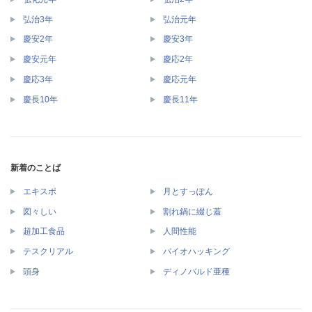
弘治3年
弘治元年
慶安2年
慶安3年
慶安元年
慶応2年
慶応3年
慶応元年
慶長10年
慶長11年
新着のことば
エキスポ
月とすっぽん
図々しい
割れ鍋に綴じ蓋
超加工食品
人間性能
テスクリアル
バイオハッキング
頭身
ディノバルド亜種