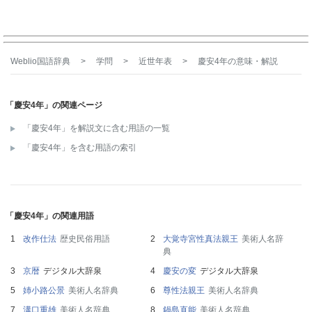
Weblio国語辞典
>
学問
>
近世年表
>
慶安4年
の意味・解説
「慶安4年」の関連ページ
「慶安4年」を解説文に含む用語の一覧
「慶安4年」を含む用語の索引
「慶安4年」の関連用語
改作仕法
歴史民俗用語
大覚寺宮性真法親王
美術人名辞
典
京暦
デジタル大辞泉
慶安の変
デジタル大辞泉
姉小路公景
美術人名辞典
尊性法親王
美術人名辞典
溝口重雄
美術人名辞典
鍋島直能
美術人名辞典