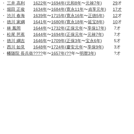
・
三井 高利
1622年
〜
1694年
(
元和8年
〜
元禄7年
)
29
才
・
堀田 正俊
1634年
〜
1684年
(
寛永11年
〜
貞享元年
)
17才
・
渋川 春海
1639年
〜
1715年
(
寛永16年
〜
正徳5年
)
12
才
・
徳川 家綱
1641年
〜
1680年
(
寛永18年
〜
延宝8年
)
10
才
・
林 鳳岡
1644年
〜
1732年
(
正保元年
〜
享保17年
)
7才
・
松尾 芭蕉
1644年
〜
1694年
(
正保元年
〜
元禄7年
)
7才
・
徳川 綱吉
1646年
〜
1709年
(
正保3年
〜
宝永6年
)
5才
・
西川 如見
1648年
〜
1724年
(
慶安元年
〜
享保9年
)
3才
・
幡随院 長兵衛
????
年〜
1657年
(
??
年〜
明暦3年
)
?才