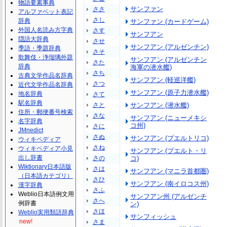
物語要素事典
サンファン
ささ
アルファベット表記
さし
辞典
サンファン (カードゲーム)
外国人名読み方字典
さす
サンフアン
隠語大辞典
させ
サンフアン (アルゼンチン)
季語・季題辞典
さそ
歌舞伎・浄瑠璃外題
サンフアン (アルゼンチン
さた
辞典
海軍の潜水艦)
さち
古典文学作品名辞典
サンフアン (軽巡洋艦)
さつ
近代文学作品名辞典
サンフアン (原子力潜水艦)
地名辞典
さて
駅名辞典
さと
サンフアン (潜水艦)
住所・郵便番号検索
さな
サンフアン (ニューメキシ
名字辞典
コ州)
さに
JMnedict
さぬ
サンフアン (プエルトリコ)
ウィキペディア
さね
ウィキペディア小見
サンフアン (プエルト・リ
出し辞書
さの
コ)
Wiktionary日本語版
さは
サンフアン (マニラ首都圏)
（日本語カテゴリ）
さひ
サンフアン (南イロコス州)
漢字辞典
さふ
Weblio日本語例文用
サンフアン州 (アルゼンチ
さへ
例辞書
ン)
さほ
Weblio実用類語辞典
サンフィッシュ
new!
さま