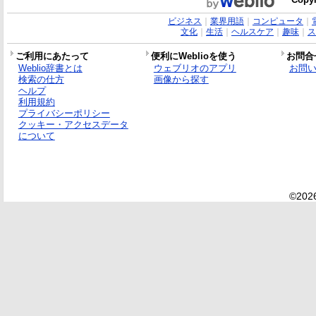
ビジネス
｜
業界用語
｜
コンピュータ
｜
文化
｜
生活
｜
ヘルスケア
｜
趣味
｜
ス
ご利用にあたって
便利にWeblioを使う
お問合
Weblio辞書とは
ウェブリオのアプリ
お問
検索の仕方
画像から探す
ヘルプ
利用規約
プライバシーポリシー
クッキー・アクセスデータ
について
©2026