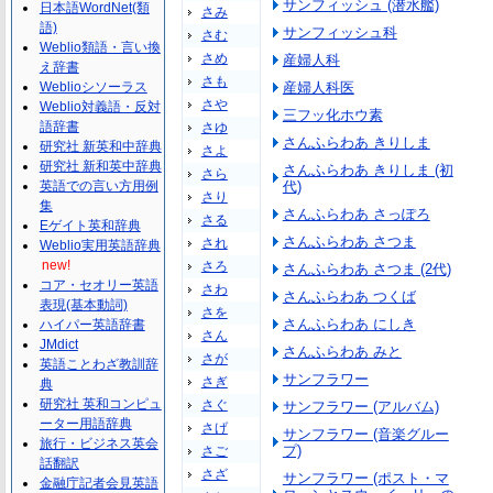
サンフィッシュ (潜水艦)
日本語WordNet(類
さみ
語)
サンフィッシュ科
さむ
Weblio類語・言い換
さめ
産婦人科
え辞書
さも
Weblioシソーラス
産婦人科医
さや
Weblio対義語・反対
三フッ化ホウ素
語辞書
さゆ
さんふらわあ きりしま
研究社 新英和中辞典
さよ
研究社 新和英中辞典
さんふらわあ きりしま (初
さら
英語での言い方用例
代)
さり
集
さんふらわあ さっぽろ
さる
Eゲイト英和辞典
さんふらわあ さつま
され
Weblio実用英語辞典
new!
さろ
さんふらわあ さつま (2代)
コア・セオリー英語
さわ
さんふらわあ つくば
表現(基本動詞)
さを
さんふらわあ にしき
ハイパー英語辞書
さん
JMdict
さんふらわあ みと
さが
英語ことわざ教訓辞
サンフラワー
さぎ
典
研究社 英和コンピュ
さぐ
サンフラワー (アルバム)
ーター用語辞典
さげ
サンフラワー (音楽グルー
旅行・ビジネス英会
プ)
さご
話翻訳
さざ
サンフラワー (ポスト・マ
金融庁記者会見英語