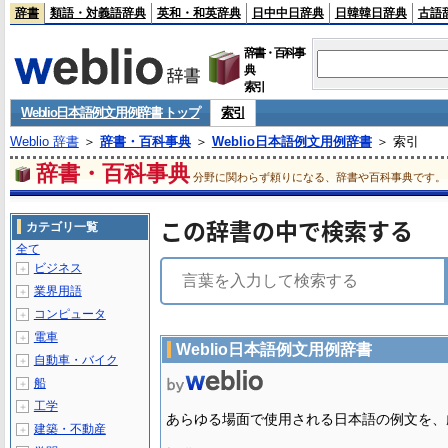
辞書
類語・対義語辞典
英和・和英辞典
日中中日辞典
日韓韓日辞典
古語
辞書・百科事
典
索引
Weblio日本語例文用例辞書 トップ
索引
Weblio 辞書
＞
辞書・百科事典
＞
Weblio日本語例文用例辞書
＞ 索引
辞書・百科事典
分野に関わらず頼りになる、辞書や百科事典です。
この辞書の中で検索する
カテゴリ一覧
全て
ビジネス
＋
業界用語
＋
コンピュータ
＋
電車
＋
Weblio日本語例文用例辞書
自動車・バイク
＋
船
＋
工学
＋
あらゆる場面で使用される日本語の例文を、
建築・不動産
＋