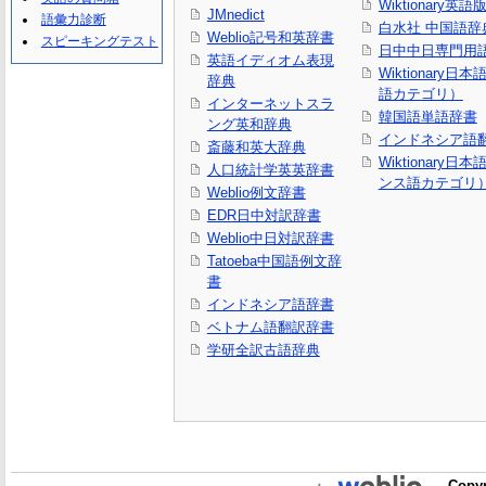
Wiktionary英語
JMnedict
語彙力診断
白水社 中国語辞
Weblio記号和英辞書
スピーキングテスト
日中中日専門用
英語イディオム表現
Wiktionary日
辞典
語カテゴリ）
インターネットスラ
韓国語単語辞書
ング英和辞典
インドネシア語
斎藤和英大辞典
Wiktionary日
人口統計学英英辞書
ンス語カテゴリ
Weblio例文辞書
EDR日中対訳辞書
Weblio中日対訳辞書
Tatoeba中国語例文辞
書
インドネシア語辞書
ベトナム語翻訳辞書
学研全訳古語辞典
Copyr