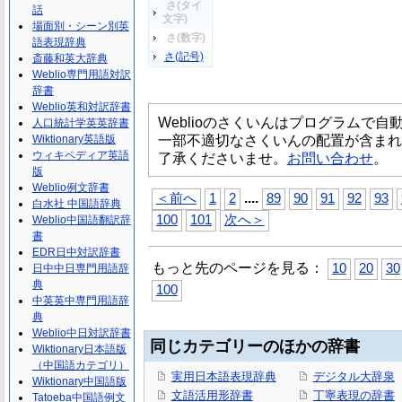
さ(タイ
話
文字)
場面別・シーン別英
さ(数字)
語表現辞典
さ(記号)
斎藤和英大辞典
Weblio専門用語対訳
辞書
Weblio英和対訳辞書
Weblioのさくいんはプログラムで
人口統計学英英辞書
一部不適切なさくいんの配置が含まれ
Wiktionary英語版
ウィキペディア英語
了承くださいませ。
お問い合わせ
。
版
Weblio例文辞書
...
.
＜前へ
1
2
89
90
91
92
93
白水社 中国語辞典
100
101
次へ＞
Weblio中国語翻訳辞
書
EDR日中対訳辞書
もっと先のページを見る：
10
20
30
日中中日専門用語辞
典
100
中英英中専門用語辞
典
Weblio中日対訳辞書
同じカテゴリーのほかの辞書
Wiktionary日本語版
（中国語カテゴリ）
実用日本語表現辞典
デジタル大辞泉
Wiktionary中国語版
文語活用形辞書
丁寧表現の辞書
Tatoeba中国語例文