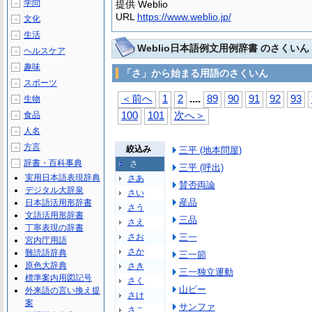
学問
提供 Weblio
＋
URL
https://www.weblio.jp/
文化
＋
生活
＋
Weblio日本語例文用例辞書 のさくいん
ヘルスケア
＋
趣味
＋
「さ」から始まる用語のさくいん
スポーツ
＋
...
.
＜前へ
1
2
89
90
91
92
93
生物
＋
食品
100
101
次へ＞
＋
人名
＋
方言
＋
絞込み
三平 (地本問屋)
辞書・百科事典
さ
－
三平 (呼出)
実用日本語表現辞典
さあ
賛否両論
デジタル大辞泉
さい
産品
日本語活用形辞書
さう
文語活用形辞書
三品
さえ
丁寧表現の辞書
さお
三一
宮内庁用語
さか
難読語辞典
三一節
原色大辞典
さき
三一独立運動
標準案内用図記号
さく
山ピー
外来語の言い換え提
さけ
案
サンファ
さこ