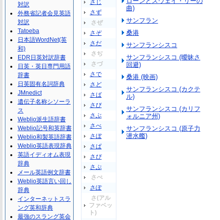
ローンとスウェイ・リーの
さじ
対訳
曲)
さず
外務省記者会見英語
サンフラン
対訳
さぜ
Tatoeba
桑港
さぞ
日本語WordNet(英
さだ
サンフランシスコ
和)
さぢ
サンフランシスコ (曖昧さ
EDR日英対訳辞書
さづ
回避)
日英・英日専門用語
さで
辞書
桑港 (映画)
日英固有名詞辞典
さど
サンフランシスコ (カクテ
JMnedict
さば
ル)
遺伝子名称シソーラ
さび
サンフランシスコ (カリフ
ス
さぶ
ォルニア州)
Weblio派生語辞書
さべ
Weblio記号和英辞書
サンフランシスコ (原子力
潜水艦)
さぼ
Weblio和製英語辞書
Weblio英語表現辞典
さぱ
英語イディオム表現
さぴ
辞典
さぷ
メール英語例文辞書
さぺ
Weblio英語言い回し
さぽ
辞典
さ(アル
インターネットスラ
ファベッ
ング英和辞典
ト)
最強のスラング英会