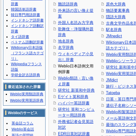
辞書
難読語辞典
原色大辞典
韓国語単語辞書
外来語の言い換え提
物語要素事典
韓日専門用語辞書
案
隠語大辞典
インドネシア語辞書
外国人名読み方字典
古典文学作品名
インドネシア語翻訳
歌舞伎・浄瑠璃外題
駅名辞典
辞書
辞典
JMnedict
タイ語辞書
地名辞典
ベトナム語翻訳辞書
Wiktionary日
名字辞典
Wiktionary日本語版
語カテゴリ）
（フランス語カテゴ
ウィキペディア小見
Weblio実用類語
リ）
出し辞書
Weblioシソーラ
Wikipediaフランス
Weblio日本語例文用
研究社 新和英中
語版
例辞書
Weblio実用英語
学研全訳古語辞典
Weblio類語・言い換
JMdict
え辞書
旅行・ビジネス
最近追加された辞書
研究社 新英和中辞典
Tatoeba
Weblio実用類語辞典
Eゲイト英和辞典
日英・英日専門
Weblio実用英語辞典
ハイパー英語辞書
遺伝子名称シソ
研究社 英和コンピュ
Weblio和製英語
Weblioのサービス
ーター用語辞典
メール英語例文
外務省記者会見英語
英会話コラム
最強のスラング
対訳
Weblio英会話
Weblio専門用
EDR日英対訳辞書
英語の質問箱