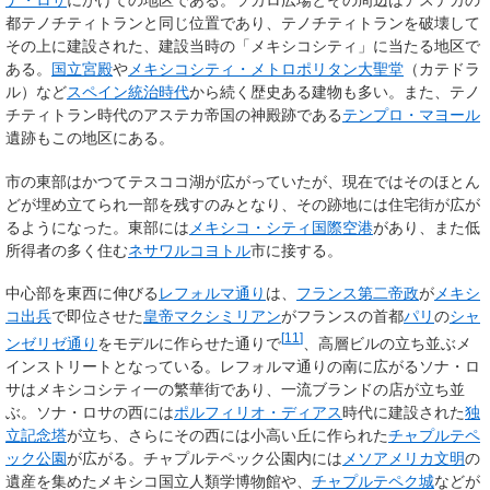
都テノチティトランと同じ位置であり、テノチティトランを破壊して
その上に建設された、建設当時の「メキシコシティ」に当たる地区で
ある。
国立宮殿
や
メキシコシティ・メトロポリタン大聖堂
（カテドラ
ル）など
スペイン統治時代
から続く歴史ある建物も多い。また、テノ
チティトラン時代のアステカ帝国の神殿跡である
テンプロ・マヨール
遺跡もこの地区にある。
市の東部はかつてテスココ湖が広がっていたが、現在ではそのほとん
どが埋め立てられ一部を残すのみとなり、その跡地には住宅街が広が
るようになった。東部には
メキシコ・シティ国際空港
があり、また低
所得者の多く住む
ネサワルコヨトル
市に接する。
中心部を東西に伸びる
レフォルマ通り
は、
フランス第二帝政
が
メキシ
コ出兵
で即位させた
皇帝マクシミリアン
がフランスの首都
パリ
の
シャ
[
11
]
ンゼリゼ通り
をモデルに作らせた通りで
、高層ビルの立ち並ぶメ
インストリートとなっている。レフォルマ通りの南に広がるソナ・ロ
サはメキシコシティ一の繁華街であり、一流ブランドの店が立ち並
ぶ。ソナ・ロサの西には
ポルフィリオ・ディアス
時代に建設された
独
立記念塔
が立ち、さらにその西には小高い丘に作られた
チャプルテペ
ック公園
が広がる。チャプルテペック公園内には
メソアメリカ文明
の
遺産を集めたメキシコ国立人類学博物館や、
チャプルテペク城
などが