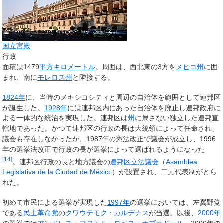
国立宮殿
行政
面積は1479
平方キロメートル
。周囲は、西北東の3方を
メヒコ州
に囲
まれ、南に
モレロス州
と隣接する。
1824年
に、当時のメキシコシティと周辺の自治体を範囲として連邦区
が誕生した。
1928年
には連邦区内にあった自治体を廃止し連邦政府に
よる一体的な統治を実現した。連邦区は
州
に属さない独立した連邦直
轄地であった。かつて連邦区の行政の長は大統領によって任命され、
議会も存在しなかったが、1987年の憲法改正で議会が成立し、1996
年の選挙法改正で行政の長が選挙によって選ばれるようになった
[
14
]
。連邦区行政の長と地方議会の
連邦区立法議会
（
Asamblea
Legislativa de la Ciudad de México
）が設置され、二元代表制がとら
れた。
初めて市民による選挙が実現した
1997年
の選挙においては、左翼野党
である
民主革命党
の
クワウテモク・カルデナス
が当選。以後、
2000年
の選挙では
アンドレス・マヌエル・ロペス・オブラドール
、2006年の