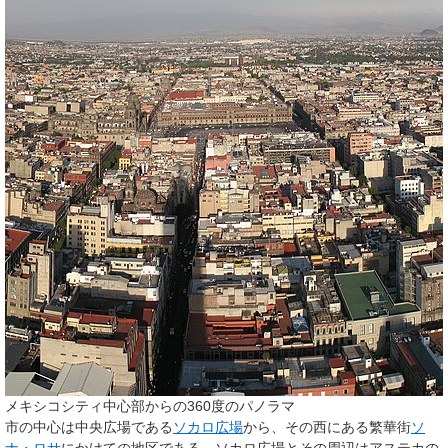
メキシコシティ中心部からの360度のパノラマ
市の中心は中央広場である
ソカロ広場
から、その西にある繁華街
ソ
ナ・ロサ
にかけての地区である。ソカロ広場とその周辺はアステカの