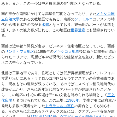
ある。また、この一帯は中所得者層の住宅地区となっている。
南西部から南部にかけては高級住宅街となっており、また
メキシコ国
立自治大学
のある文教地区でもある。南部の
ソチミルコ
はアステカ時
代から残る水路の広がる
水郷
となっており、観光用のボートが水路を
巡り、多くの観光客が訪れる。この地区は
世界遺産
にも登録されてい
る。
西部は近年都市開発が進み、ビジネス・住宅地区となっている。西部
の
サンタ・フェ地区
は1985年の
メキシコ大地震
後に新たに開発が進め
られたエリアで、高層ビルや超現代的な建築が立ち並び、新たなビジ
ネスの中心となっている。
北部は工業地帯であり、住宅としては低所得者層用が多い。レフォル
マ通り沿いにあるトラテロルコ地区はかつてアステカの商業都市であ
り、現在もその遺跡が残っている。そのそばにスペイン植民地時代の
建築が広がり、さらに近年近代的なアパート群が建設されたことか
ら、この地区の中心の広場は三つの文化を眺められる場所として
三文
化広場
と名づけられている。この広場は
1968年
、学生デモに政府軍が
発砲し多数の死者を出した
トラテロルコ事件
の舞台としても知られ
る。そのさらに北にあるテペヤックの丘には、グアダルーペ寺院が建
っている。ここは
1531年
12月9日
に
グアダルーペの聖母 (メキシコ)
の