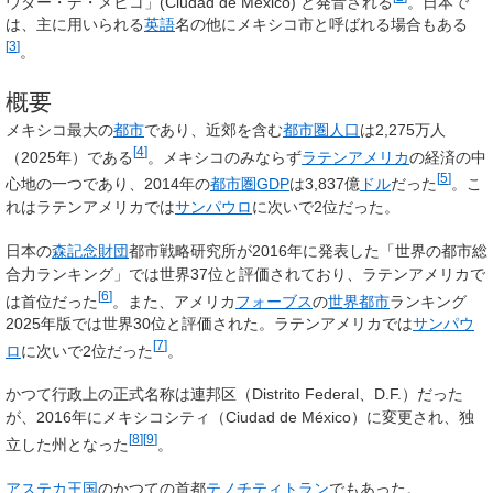
ウダー・デ・メヒコ」(
Ciudad de México
) と発音される
。日本で
は、主に用いられる
英語
名の他に
メキシコ市
と呼ばれる場合もある
[
3
]
。
概要
メキシコ最大の
都市
であり、近郊を含む
都市圏人口
は2,275万人
[
4
]
（2025年）である
。メキシコのみならず
ラテンアメリカ
の経済の中
[
5
]
心地の一つであり、2014年の
都市圏GDP
は3,837億
ドル
だった
。こ
れはラテンアメリカでは
サンパウロ
に次いで2位だった。
日本の
森記念財団
都市戦略研究所が2016年に発表した「世界の都市総
合力ランキング」では世界37位と評価されており、ラテンアメリカで
[
6
]
は首位だった
。また、アメリカ
フォーブス
の
世界都市
ランキング
2025年版では世界30位と評価された。ラテンアメリカでは
サンパウ
[
7
]
ロ
に次いで2位だった
。
かつて行政上の正式名称は
連邦区
（Distrito Federal、D.F.）だった
が、2016年にメキシコシティ（Ciudad de México）に変更され、独
[
8
]
[
9
]
立した州となった
。
アステカ王国
のかつての首都
テノチティトラン
でもあった。