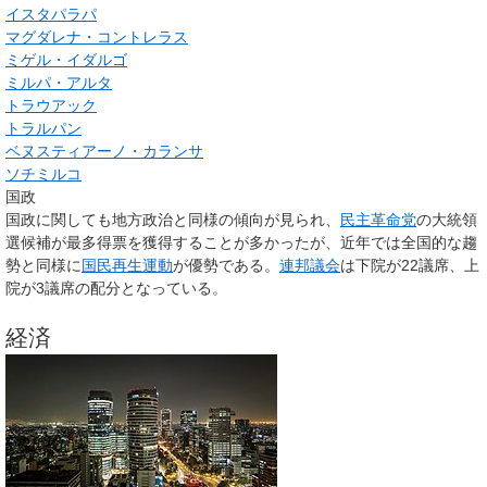
イスタパラパ
マグダレナ・コントレラス
ミゲル・イダルゴ
ミルパ・アルタ
トラウアック
トラルパン
ベヌスティアーノ・カランサ
ソチミルコ
国政
国政に関しても地方政治と同様の傾向が見られ、
民主革命党
の大統領
選候補が最多得票を獲得することが多かったが、近年では全国的な趨
勢と同様に
国民再生運動
が優勢である。
連邦議会
は下院が22議席、上
院が3議席の配分となっている。
経済