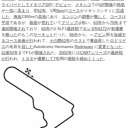
ライバーとして
イタリアGP
に
デビュー
、
メキシコ
での
GP
開催
の
熱気
が
一気
に
高まり
、翌
62年
、1周
5km
の
コース
がメキシコシティに
完成
した
。
海抜
2300mの
高地
にあり、
エンジン
の
調整
が
難しく
、
コース
は
平坦
であるが、
路面
が
荒れて
いて
グリップ
は低い。
63年
から
70年
まで
連続
開催され
ており、
65年
の1.5LF1
最終戦
で
ホンダRA272
が
初優勝
を
飾った
のもこの
サーキット
だった。
86年
から、へ
アピン
部を
短縮す
る
コース改修
が行
われて、
その際
62年
の
テスト
で
事故死
した
ロドリゲ
ス
の名前を
冠した
Autodromo Hermanos
Rodriguez
に
変更
となった
。
以後
92年
までF1が
開催され
た。
2002年
には
CART
シリーズ
の
最終戦
が行
われ、
トヨタ
が
優勝して
7年
間の
挑戦
を
締め
くくった
。