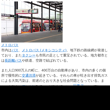
メトロバス
市内は
バス
、
メトロバス (メキシコシティ)
、地下鉄の路線網が発達し
ており、また
タクシー
も市民の足として重宝されている。地方都市と
は
長距離バス
や鉄道、空路で結ばれている。
また人口900万人の町に、400万台の自動車があり、市内の多くの個
所で慢性的に
交通渋滞
が起きている。それらの車が吐き出す排気ガス
による大気汚染は、前述のとおり大きな社会問題となっている。ま
[
注釈 2
]
た、自動車の
運転免許
取得には試験制度がない
ため、運転マナ
[
19
]
ーが概ね悪く
交通事故
が多い原因となっている
。
航空
市域内に
メキシコ・シティ国際空港
がある。2022年3月、北方約