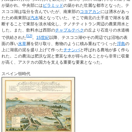
が築かれ、中央部には
ピラミッド
の築かれた壮麗な都市となった。テ
スココ湖は塩分を含んでいたが、南東部の
コヨアカン
には湧水があっ
たため南東部は
汽水
域となっていた。そこで南北の土手道で湖水を遮
断することで東部を淡水域化し、テノチティトラン周辺の農業用水と
した。また、飲料水は西部の
チャプルテペク
の丘より石造りの水道橋
[
12
]
で供給された
。
15世紀
以降、テスココ湖やその周辺では沼地の表
面の厚い
水草
層を切り取り、敷物のように積み重ねてつくった
浮島
の
上に湖底の泥を盛り上げて作った
チナンパ
と呼ばれる農地が多く作ら
れた。この農法は肥沃な泥と豊富な水が得られることから非常に収量
が高く、アステカの国力を支える重要な要素となった。
スペイン領時代