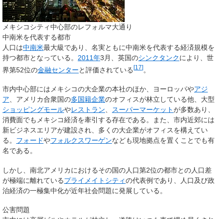
メキシコシティ中心部のレフォルマ大通り
中南米を代表する都市
人口は
中南米
最大級であり、名実ともに中南米を代表する経済規模を
持つ都市となっている。
2011年
3月、英国の
シンクタンク
により、世
[
17
]
界第52位の
金融センター
と評価されている
。
市内中心部にはメキシコの大企業の本社のほか、ヨーロッパや
アジ
ア
、アメリカ合衆国の
多国籍企業
のオフィスが林立している他、大型
ショッピングモール
や
レストラン
、
スーパーマーケット
が多数あり、
消費面でもメキシコ経済を牽引する存在である。また、市内近郊には
新ビジネスエリアが建設され、多くの大企業がオフィスを構えてい
る。
フォード
や
フォルクスワーゲン
なども現地拠点を置くことでも有
名である。
しかし、南北アメリカにおけるその国の人口第2位の都市との人口差
が極端に離れている
プライメイトシティ
の代表例であり、人口及び政
治経済の一極集中化が近年社会問題に発展している。
公害問題