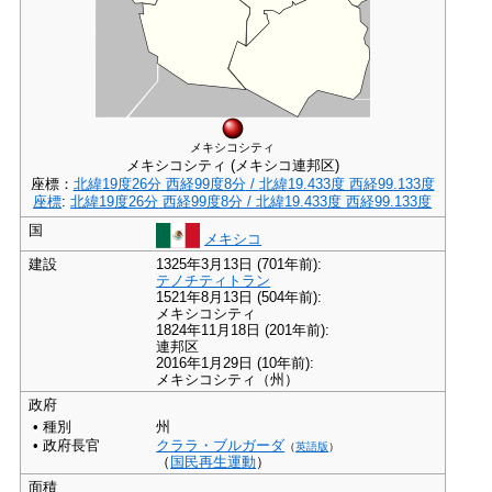
メキシコシティ
メキシコシティ (メキシコ連邦区)
座標：
北緯19度26分
西経99度8分
/
北緯19.433度 西経99.133度
座標
:
北緯19度26分
西経99度8分
/
北緯19.433度 西経99.133度
国
メキシコ
建設
1325年3月13日
(701年前)
:
テノチティトラン
1521年8月13日
(504年前)
:
メキシコシティ
1824年11月18日
(201年前)
:
連邦区
2016年1月29日
(10年前)
:
メキシコシティ（州）
政府
•
種別
州
•
政府長官
クララ・ブルガーダ
（
英語版
）
（
国民再生運動
）
面積