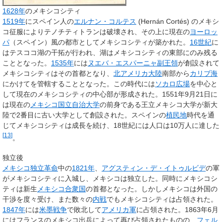
1628年
のメキシコシティ
1519年
にスペイン人の
エルナン・コルテス
(Hernán Cortés) のメキシ
コ征服によりテノチティトランは破壊され、その上に現在の
ヨーロッ
パ
（スペイン）風の都市としてメキシコシティが築かれた。
16世紀
に
はテスココ湖の干拓が行われ、湖はメキシコシティの東部にのみ残る
こととなった。
1535年
には
ヌエバ・エスパーニャ副王領
が創設されて
メキシコシティはその首都となり、
北アメリカ大陸
南部から
カリブ海
にかけてを管轄することとなった。この時代には
ソカロ広場
を中心と
して現在のメキシコシティの中心部が形成された。1551年9月21日に
は現在の
メキシコ国立自治大学
の前身である王立メキシコ大学が新大
陸で2番目に古い大学として創設された。スペインの
植民地
時代を通
じてメキシコシティは成長を続け、18世紀には人口は10万人に達した
[
13
]
。
独立後
メキシコ独立革命
中の
1821年
、
アグスティン・デ・イトゥルビデ
の軍
がメキシコシティに入城し、メキシコは独立した。同時にメキシコシ
ティは新生
メキシコ合衆国
の首都となった。しかしメキシコは外国の
干渉を度々受け、また数々の
内戦
でもメキシコシティは占領された。
1847年
には
米墨戦争
で敗北して
アメリカ軍
に占領された。1863年6月
にはフランスのメキシコ出兵によって再び占領されたものの、
フェル