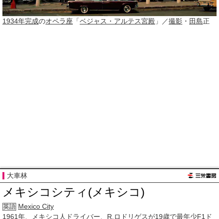
1934年
完成
の
オペラ座
「
ベジャス・アルテス宮殿
」／
撮影
・
田島
正
大車林
メキシコシティ(メキシコ)
Mexico City
英語
1961年
、
メキシコ人
ドライバー
、
R.
ロドリゲス
が
19歳
で
最年少
F1ド