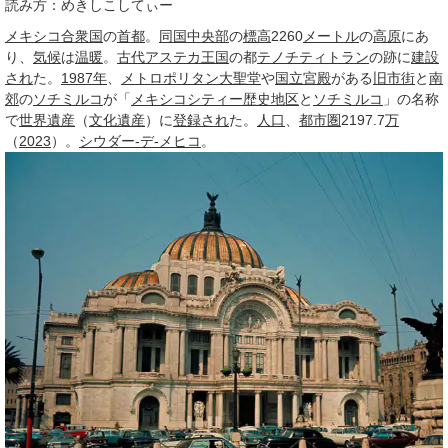
読み方：めきしこしてぃー
メキシコ合衆国
の
首都
。
同国
中央部
の
標高
2260
メートル
の
高原
にあ
り、
気候
は
温暖
。
古代
アステカ王国
の都
テノチティトラン
の跡に
建設
され
た。
1987年
、
メトロポリタン大聖堂
や
国立宮殿
がある
旧市街
と
南
郊
の
ソチミルコ
が「
メキシコシティー
歴史地区
と
ソチミルコ
」の名称
で
世界遺産
（
文化遺産
）に
登録され
た。
人口
、
都市圏
2197.7
万
（
2023
）。
シウダー‐デ‐メヒコ
。