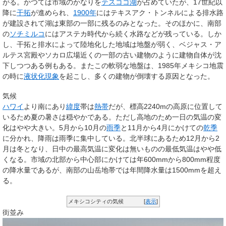
がる。かつては市域のかなりを
テスココ湖
が占めていたが、17世紀以
降に
干拓
が進められ、
1900年
にはテキスアク・トンネルによる排水路
が建設されて湖は東部の一部に残るのみとなった。そのほかに、南部
の
ソチミルコ
にはアステカ時代から続く水路などが残っている。しか
し、干拓と排水によって陸地化した地域は地盤が弱く、ベジャス・ア
ルテス宮殿やソカロ広場近くの一部の古い建物のように建物自体が沈
下しつつある例もある。またこの軟弱な地盤は、1985年メキシコ地震
の時に
液状化現象
を起こし、多くの建物が倒壊する原因となった。
気候
ハワイ
より南にあり
緯度
帯は
熱帯
だが、標高2240mの高原に位置して
いるため夏の暑さは穏やかである。ただし高地のため一日の気温の変
化はやや大きい。5月から10月の
雨季
と11月から4月にかけての
乾季
に分かれ、降雨は雨季に集中している。北半球にあるため12月から2
月は冬となり、日中の最高気温に変化は無いものの最低気温はやや低
くなる。市域の北部から中心部にかけては年600mmから800mm程度
の降水量であるが、南部の山岳地帯では年間降水量は1500mmを超え
る。
メキシコシティの気候
[
表示
]
街並み