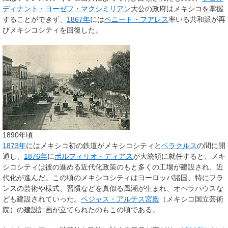
ディナント・ヨーゼフ・マクシミリアン
大公の政府はメキシコを掌握
することができず、
1867年
には
ベニート・フアレス
率いる共和派が再
びメキシコシティを回復した。
1890年頃
1873年
にはメキシコ初の鉄道がメキシコシティと
ベラクルス
の間に開
通し、
1876年
に
ポルフィリオ・ディアス
が大統領に就任すると、メキ
シコシティは彼の進める近代化政策のもと多くの工場が建設され、近
代化が進んだ。この頃のメキシコシティはヨーロッパ諸国、特にフラ
ンスの芸術や様式、習慣などを真似る風潮が生まれ、オペラハウスな
ども建設されていった。
ベジャス・アルテス宮殿
（メキシコ国立芸術
院）の建設計画が立てられたのもこの頃である。