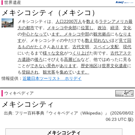
世界遺産
メキシコシティ
（メキシコ）
メキシコシティは、
人口
2200
万人
を
数え
る
ラテンアメリカ
最
大の都市
です。
メキシコ
中央部
に
位置し
、
政治
、
経済
、
文化
の
中心
となって
い
ます。
メキシコ
中部
の
観光
拠点
にも
なりま
す
が、メキシコシティの中だけでも
数え切れない
ほど
見て回
る
ものがたく
さん
あります
。
古代文明
、
スペイン
支配
、
現代
にいたるまで
様々な
文化
がつ
くり上げ
た街です。
古代
アステ
カ
遺跡
の
後ろ
にそびえる
高層ビル
など、他ではめったに見る
ことが
できない
景色
が
あります
。
歴史地区
は
世界文化遺産
に
も
登録され
、
観光客
を
集めて
い
ます。
情報提供：
近畿日本ツーリスト ホリデイ
ウィキペディア
メキシコシティ
出典: フリー百科事典『ウィキペディア（Wikipedia）』 (2026/08/02
06:23 UTC 版)
メキシコシティ