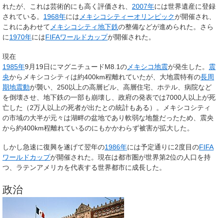
れたが、これは芸術的にも高く評価され、
2007年
には世界遺産に登録
されている。
1968年
には
メキシコシティーオリンピック
が開催され、
これにあわせて
メキシコシティ地下鉄
の整備などが進められた。さら
に
1970年
には
FIFAワールドカップ
が開催された。
現在
1985年
9月19日にマグニチュードM8.1の
メキシコ地震
が発生した。
震
央
からメキシコシティは約400km程離れていたが、大地震特有の
長周
期地震動
が襲い、250以上の高層ビル、高層住宅、ホテル、病院など
を倒壊させ、地下鉄の一部も崩壊し、政府の発表では7000人以上が死
亡した（2万人以上の死者が出たとの統計もある）。メキシコシティ
の市域の大半が元々は湖畔の盆地であり軟弱な地盤だったため、震央
から約400km程離れているのにもかかわらず被害が拡大した。
しかし急速に復興を遂げて翌年の
1986年
には予定通りに2度目の
FIFA
ワールドカップ
が開催された。現在は都市圏が世界第2位の人口を持
つ、ラテンアメリカを代表する世界都市に成長した。
政治