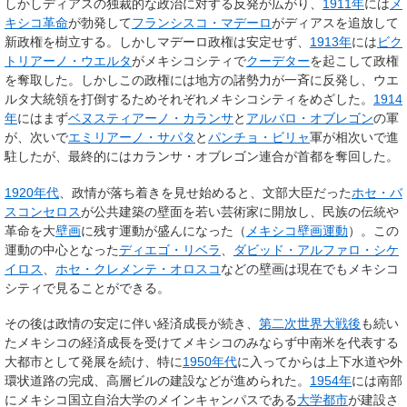
しかしディアスの独裁的な政治に対する反発が広がり、
1911年
には
メ
キシコ革命
が勃発して
フランシスコ・マデーロ
がディアスを追放して
新政権を樹立する。しかしマデーロ政権は安定せず、
1913年
には
ビク
トリアーノ・ウエルタ
がメキシコシティで
クーデター
を起こして政権
を奪取した。しかしこの政権には地方の諸勢力が一斉に反発し、ウエ
ルタ大統領を打倒するためそれぞれメキシコシティをめざした。
1914
年
にはまず
ベヌスティアーノ・カランサ
と
アルバロ・オブレゴン
の軍
が、次いで
エミリアーノ・サパタ
と
パンチョ・ビリャ
軍が相次いで進
駐したが、最終的にはカランサ・オブレゴン連合が首都を奪回した。
1920年代
、政情が落ち着きを見せ始めると、文部大臣だった
ホセ・バ
スコンセロス
が公共建築の壁面を若い芸術家に開放し、民族の伝統や
革命を大
壁画
に残す運動が盛んになった（
メキシコ壁画運動
）。この
運動の中心となった
ディエゴ・リベラ
、
ダビッド・アルファロ・シケ
イロス
、
ホセ・クレメンテ・オロスコ
などの壁画は現在でもメキシコ
シティで見ることができる。
その後は政情の安定に伴い経済成長が続き、
第二次世界大戦後
も続い
たメキシコの経済成長を受けてメキシコのみならず中南米を代表する
大都市として発展を続け、特に
1950年代
に入ってからは上下水道や外
環状道路の完成、高層ビルの建設などが進められた。
1954年
には南部
にメキシコ国立自治大学のメインキャンパスである
大学都市
が建設さ