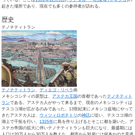
起きた場所であり、現在でも多くの参拝者が訪れる。
歴史
テノチティトラン
テノチティトラン
、
ディエゴ・リベラ
画
メキシコシティの原型は、
アステカ王国
の首都であった
テノチティト
ラン
である。アステカ人がやって来るまで、現在のメキシコシティは
テスココ湖が広がるのみであった。13世紀末にメキシコ盆地にやって
きたアステカ人は、
ウィツィロポチトリ
の
神託
に従い、テスココ湖の
湖上で干拓を行い、
1325年
に島を作り上げるとそこに都を築いた。ア
ステカ帝国の拡大に伴いテノチティトランも巨大になり、最盛期には
人口は20万人から30万人を数えた。都市から対岸には何本かの土手道