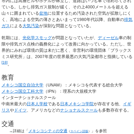
市内には高層ビルやホテルが林立し、道路はいつも車で埋め尽くされ
ている。しかし排気ガス規制が緩く、その上4000メートルを超える
山々に囲まれている
盆地
に位置するため汚染された空気が拡散しにく
く、高地による空気の薄さとあいまって1980年代以降、自動車の
排気
ガス
による
大気汚染
が深刻な問題となっている。
乾期には、
光化学スモッグ
が問題となっていたが、
ディーゼル
車の制
限や排気ガス点検の義務化によって改善に向かっている。ただし、世
界的にみれば環境の質は未だに悪く、非営利の環境団体「ブラックス
ミス研究所」は、2007年度の世界最悪の大気汚染都市と指摘している
[
18
]
。
教育
メキシコ国立自治大学
（UNAM）：メキシコを代表する総合大学
メキシコ国立工科大学
（IPN）：理系の大規模大学
インターナショナルスクール
中南米最大の
日本人学校
である
日本メキシコ学院
が存在する他、
イギ
リス
や
ドイツ
、アメリカなどの
ナショナルスクール
も多数存在する。
交通
→詳細は「
メキシコシティの交通
」を参照
（
スペイン語版
）