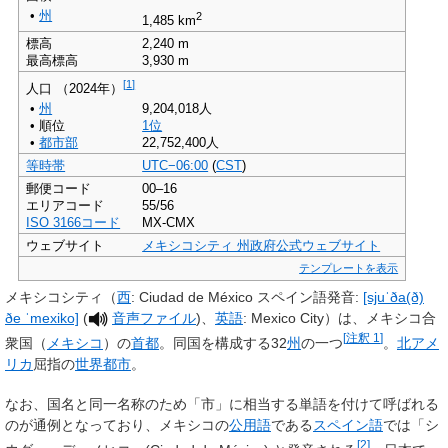
•
州
2
1,485
km
標高
2,240
m
最高標高
3,930
m
[
1
]
人口
（2024年）
•
州
9,204,018人
•
順位
1位
•
都市部
22,752,400人
等時帯
UTC−06:00
(
CST
)
郵便コード
00–16
エリアコード
55/56
ISO 3166コード
MX-CMX
ウェブサイト
メキシコシティ 州政府公式ウェブサイト
テンプレートを表示
メキシコシティ
（
西
:
Ciudad de México
スペイン語発音:
[sjuˈða(ð)
ðe ˈmexiko]
(
音声ファイル
)
、
英語
:
Mexico City
）は、メキシコ合
[
注釈 1
]
衆国（
メキシコ
）の
首都
。同国を構成する32
州
の一つ
。
北アメ
リカ
屈指の
世界都市
。
なお、国名と同一名称のため「市」に相当する単語を付けて呼ばれる
のが通例となっており、メキシコの
公用語
である
スペイン語
では「シ
[
2
]