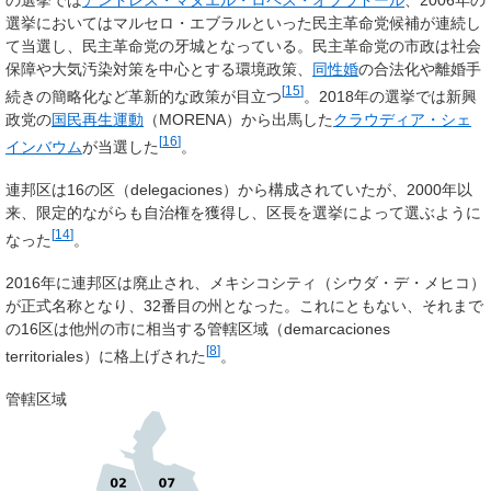
選挙においてはマルセロ・エブラルといった民主革命党候補が連続し
て当選し、民主革命党の牙城となっている。民主革命党の市政は社会
保障や大気汚染対策を中心とする環境政策、
同性婚
の合法化や離婚手
[
15
]
続きの簡略化など革新的な政策が目立つ
。2018年の選挙では新興
政党の
国民再生運動
（MORENA）から出馬した
クラウディア・シェ
[
16
]
インバウム
が当選した
。
連邦区は16の区（delegaciones）から構成されていたが、2000年以
来、限定的ながらも自治権を獲得し、区長を選挙によって選ぶように
[
14
]
なった
。
2016年に連邦区は廃止され、メキシコシティ（シウダ・デ・メヒコ）
が正式名称となり、32番目の州となった。これにともない、それまで
の16区は他州の市に相当する管轄区域（demarcaciones
[
8
]
territoriales）に格上げされた
。
管轄区域