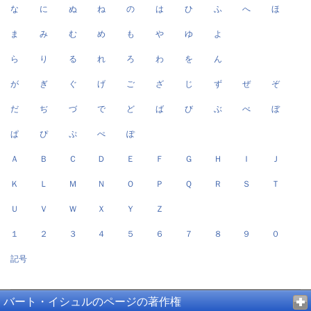
な
に
ぬ
ね
の
は
ひ
ふ
へ
ほ
ま
み
む
め
も
や
ゆ
よ
ら
り
る
れ
ろ
わ
を
ん
が
ぎ
ぐ
げ
ご
ざ
じ
ず
ぜ
ぞ
だ
ぢ
づ
で
ど
ば
び
ぶ
べ
ぼ
ぱ
ぴ
ぷ
ぺ
ぽ
Ａ
Ｂ
Ｃ
Ｄ
Ｅ
Ｆ
Ｇ
Ｈ
Ｉ
Ｊ
Ｋ
Ｌ
Ｍ
Ｎ
Ｏ
Ｐ
Ｑ
Ｒ
Ｓ
Ｔ
Ｕ
Ｖ
Ｗ
Ｘ
Ｙ
Ｚ
１
２
３
４
５
６
７
８
９
０
記号
バート・イシュルのページの著作権