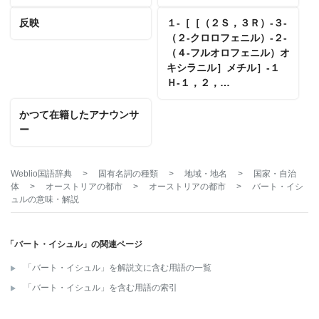
反映
１‐［［（２Ｓ，３Ｒ）‐３‐
（２‐クロロフェニル）‐２‐
（４‐フルオロフェニル）オ
キシラニル］メチル］‐１
Ｈ‐１，２，…
かつて在籍したアナウンサ
ー
Weblio国語辞典
>
固有名詞の種類
>
地域・地名
>
国家・自治
体
>
オーストリアの都市
>
オーストリアの都市
>
バート・イシ
ュル
の意味・解説
「バート・イシュル」の関連ページ
「バート・イシュル」を解説文に含む用語の一覧
「バート・イシュル」を含む用語の索引