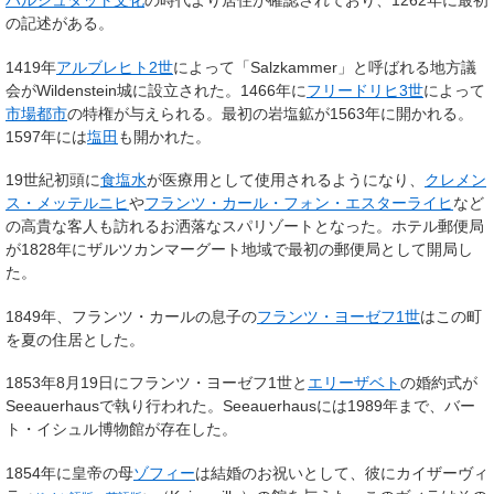
ハルシュタット文化
の時代より居住が確認されており、1262年に最初
の記述がある。
1419年
アルブレヒト2世
によって「Salzkammer」と呼ばれる地方議
会がWildenstein城に設立された。1466年に
フリードリヒ3世
によって
市場都市
の特権が与えられる。最初の岩塩鉱が1563年に開かれる。
1597年には
塩田
も開かれた。
19世紀初頭に
食塩水
が医療用として使用されるようになり、
クレメン
ス・メッテルニヒ
や
フランツ・カール・フォン・エスターライヒ
など
の高貴な客人も訪れるお洒落なスパリゾートとなった。ホテル郵便局
が1828年にザルツカンマーグート地域で最初の郵便局として開局し
た。
1849年、フランツ・カールの息子の
フランツ・ヨーゼフ1世
はこの町
を夏の住居とした。
1853年8月19日にフランツ・ヨーゼフ1世と
エリーザベト
の婚約式が
Seeauerhausで執り行われた。Seeauerhausには1989年まで、バー
ト・イシュル博物館が存在した。
1854年に皇帝の母
ゾフィー
は結婚のお祝いとして、彼に
カイザーヴィ