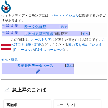
ウィキメディア・コモンズには、
バート・イシュル
に関連するカテゴ
リがあります。
表
話
編
歴
[
表示
]
欧州文化首都
表
話
編
歴
[
表示
]
世界歴史都市連盟
加盟都市
この項目は、
オーストリア
に関連した
書きかけの項目
です。
こ
の項目を加筆・訂正
などしてくださる
協力者を求めています
（
P:ヨーロッパ
/
PJ:中央ヨーロッパ
）。
表示
編集
[
表示
]
典拠管理データベース
急上昇のことば
高物師
ニー・リフト