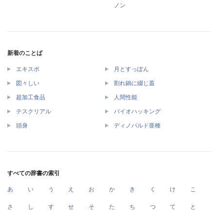
ノン
新着のことば
エキスポ
月とすっぽん
図々しい
割れ鍋に綴じ蓋
超加工食品
人間性能
テスクリアル
バイオハッキング
頭身
ディノバルド亜種
すべての辞書の索引
あ
い
う
え
お
か
き
く
け
こ
さ
し
す
せ
そ
た
ち
つ
て
と