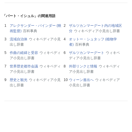
「バート・イシュル」の関連用語
アレクサンダー・バインダー (映
ザルツカンマーグート内の地域区
画監督)
百科事典
分
ウィキペディア小見出し辞書
流域自治体
ウィキペディア小見
オットー・シュタッフ (植物学
出し辞書
者)
百科事典
作曲の経緯と受容
ウィキペディ
ザルツカンマーグート
ウィキペ
ア小見出し辞書
ディア小見出し辞書
世界歴史都市会議
ウィキペディ
外部リンクと情報
ウィキペディ
ア小見出し辞書
ア小見出し辞書
歴史と観光
ウィキペディア小見
ウィーン進出へ
ウィキペディア
出し辞書
小見出し辞書