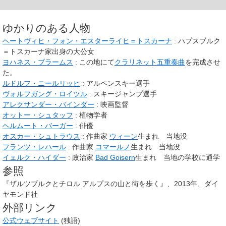
ゆかりのある人物
ヘートヴィヒ・フォン・エスターライヒ＝トスカーナ
: ハプスブルク
＝トスカーナ家出身の大公女
ヨハネス・ブラームス
: この地にて
クラリネット五重奏曲
を完成させ
た。
ルドルフ・ニールリッヒ
: アルペンスキー選手
ヴォルフガング・ロイツル
: スキージャンプ選手
アレクサンダー・バインダー
: 映画監督
オットー・シュタッフ
: 植物学者
ヘルムート・バーガー
: 俳優
オスカー・シュトラウス
: 作曲家
ウィーン
生まれ 当地没
フランツ・レハール
: 作曲家
コマールノ
生まれ 当地没
イェルク・ハイダー
: 政治家
Bad Goisern
生まれ 当地の学校に通学
参照
『ザルツブルクとチロル アルプスの山と街を歩く』、2013年、ダイ
ヤモンド社
外部リンク
公式ウェブサイト
(独語)