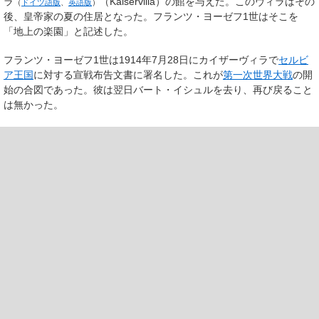
ラ
（Kaiservilla）の館を与えた。このヴィラはその
（
ドイツ語版
、
英語版
）
後、皇帝家の夏の住居となった。フランツ・ヨーゼフ1世はそこを
「地上の楽園」と記述した。
フランツ・ヨーゼフ1世は1914年7月28日にカイザーヴィラで
セルビ
ア王国
に対する宣戦布告文書に署名した。これが
第一次世界大戦
の開
始の合図であった。彼は翌日バート・イシュルを去り、再び戻ること
は無かった。