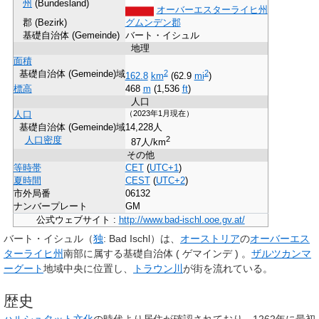
州
(Bundesland)
オーバーエスターライヒ州
郡 (Bezirk)
グムンデン郡
基礎自治体 (Gemeinde)
バート・イシュル
地理
面積
2
2
基礎自治体 (Gemeinde)
域
162.8
km
(62.9
mi
)
標高
468
m
(1,536
ft
)
人口
（2023年1月現在）
人口
基礎自治体 (Gemeinde)
域
14,228人
2
人口密度
87人/km
その他
等時帯
CET
(
UTC+1
)
夏時間
CEST
(
UTC+2
)
市外局番
06132
ナンバープレート
GM
公式ウェブサイト
:
http://www.bad-ischl.ooe.gv.at/
バート・イシュル
（
独
:
Bad Ischl
）は、
オーストリア
の
オーバーエス
ターライヒ州
南部に属する基礎自治体 ( ゲマインデ ) 。
ザルツカンマ
ーグート
地域中央に位置し、
トラウン川
が街を流れている。
歴史