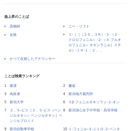
急上昇のことば
高物師
ニー・リフト
１‐［［（２Ｓ，３Ｒ）‐３‐（２‐
反映
クロロフェニル）‐２‐（４‐フルオ
ロフェニル）オキシラニル］メチ
ル］‐１Ｈ‐１，２，…
かつて在籍したアナウンサー
ことば検索ランキング
最遅
邂逅
為政者
新潟地方裁判所
新潟大学
５β‐フェニルオキソラン‐２‐オン
３，５‐ビス［３，５‐ビス（ベン
新潟清心女子中学校・高等学校
ジルオキシ）ベンジルオキシ］ベ
ンジルブロミド
新潟自動車学校
１‐フェニル‐４‐ニトロ‐３‐ペンタ