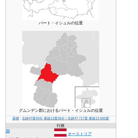
バート・イシュルの位置
グムンデン郡におけるバート・イシュルの位置
座標
:
北緯47度43分
東経13度36分
/
北緯47.717度 東経13.600度
行政
国
オーストリア