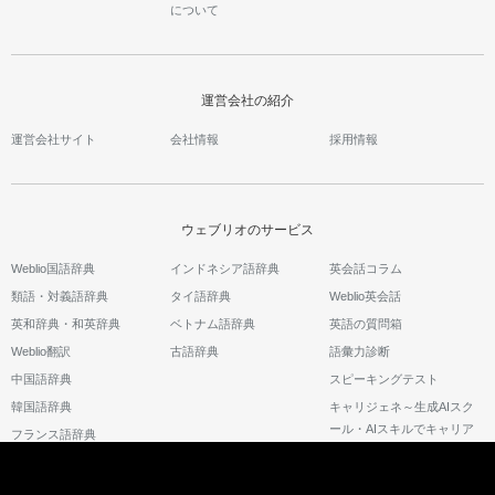
について
運営会社の紹介
運営会社サイト
会社情報
採用情報
ウェブリオのサービス
Weblio国語辞典
インドネシア語辞典
英会話コラム
類語・対義語辞典
タイ語辞典
Weblio英会話
英和辞典・和英辞典
ベトナム語辞典
英語の質問箱
Weblio翻訳
古語辞典
語彙力診断
中国語辞典
スピーキングテスト
韓国語辞典
キャリジェネ～生成AIスク
ール・AIスキルでキャリア
フランス語辞典
アップ～