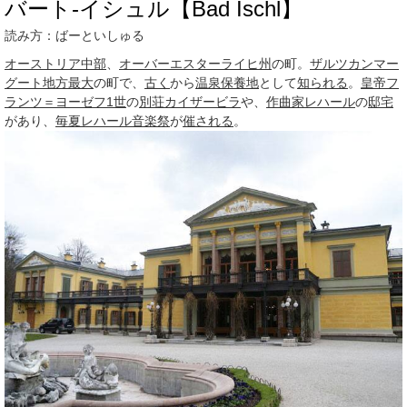
バート‐イシュル【Bad Ischl】
読み方：ばーといしゅる
オーストリア
中部
、
オーバーエスターライヒ州
の町。
ザルツカンマー
グート
地方
最大
の町で、
古く
から
温泉
保養地
として
知られる
。
皇帝
フ
ランツ＝ヨーゼフ1世
の
別荘
カイザービラ
や、
作曲家
レハール
の
邸宅
があり、
毎夏
レハール
音楽祭
が
催される
。