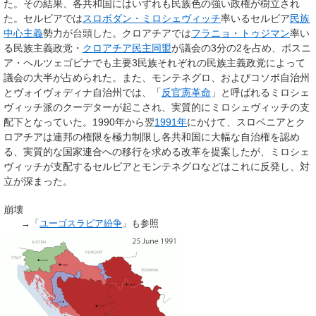
た。その結果、各共和国にはいずれも民族色の強い政権が樹立され
た。セルビアでは
スロボダン・ミロシェヴィッチ
率いるセルビア
民族
中心主義
勢力が台頭した。クロアチアでは
フラニョ・トゥジマン
率い
る民族主義政党・
クロアチア民主同盟
が議会の3分の2を占め、ボスニ
ア・ヘルツェゴビナでも主要3民族それぞれの民族主義政党によって
議会の大半が占められた。また、モンテネグロ、およびコソボ自治州
とヴォイヴォディナ自治州では、「
反官憲革命
」と呼ばれるミロシェ
ヴィッチ派のクーデターが起こされ、実質的にミロシェヴィッチの支
配下となっていた。1990年から翌
1991年
にかけて、スロベニアとク
ロアチアは連邦の権限を極力制限し各共和国に大幅な自治権を認め
る、実質的な国家連合への移行を求める改革を提案したが、ミロシェ
ヴィッチが支配するセルビアとモンテネグロなどはこれに反発し、対
立が深まった。
崩壊
→「
ユーゴスラビア紛争
」も参照