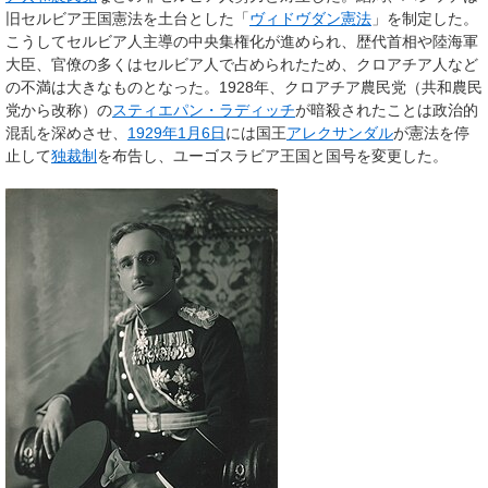
旧セルビア王国憲法を土台とした「
ヴィドヴダン憲法
」を制定した。
こうしてセルビア人主導の中央集権化が進められ、歴代首相や陸海軍
大臣、官僚の多くはセルビア人で占められたため、クロアチア人など
の不満は大きなものとなった。1928年、クロアチア農民党（共和農民
党から改称）の
スティエパン・ラディッチ
が暗殺されたことは政治的
混乱を深めさせ、
1929年
1月6日
には国王
アレクサンダル
が憲法を停
止して
独裁制
を布告し、
ユーゴスラビア王国
と国号を変更した。