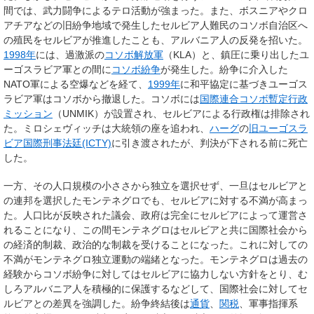
間では、武力闘争によるテロ活動が強まった。また、ボスニアやクロ
アチアなどの旧紛争地域で発生したセルビア人難民のコソボ自治区へ
の殖民をセルビアが推進したことも、アルバニア人の反発を招いた。
1998年
には、過激派の
コソボ解放軍
（KLA）と、鎮圧に乗り出したユ
ーゴスラビア軍との間に
コソボ紛争
が発生した。紛争に介入した
NATO軍による空爆などを経て、
1999年
に和平協定に基づきユーゴス
ラビア軍はコソボから撤退した。コソボには
国際連合コソボ暫定行政
ミッション
（UNMIK）が設置され、セルビアによる行政権は排除され
た。ミロシェヴィッチは大統領の座を追われ、
ハーグ
の
旧ユーゴスラ
ビア国際刑事法廷(ICTY)
に引き渡されたが、判決が下される前に死亡
した。
一方、その人口規模の小ささから独立を選択せず、一旦はセルビアと
の連邦を選択したモンテネグロでも、セルビアに対する不満が高まっ
た。人口比が反映された議会、政府は完全にセルビアによって運営さ
れることになり、この間モンテネグロはセルビアと共に国際社会から
の経済的制裁、政治的な制裁を受けることになった。これに対しての
不満がモンテネグロ独立運動の端緒となった。モンテネグロは過去の
経験からコソボ紛争に対してはセルビアに協力しない方針をとり、む
しろアルバニア人を積極的に保護するなどして、国際社会に対してセ
ルビアとの差異を強調した。紛争終結後は
通貨
、
関税
、軍事指揮系