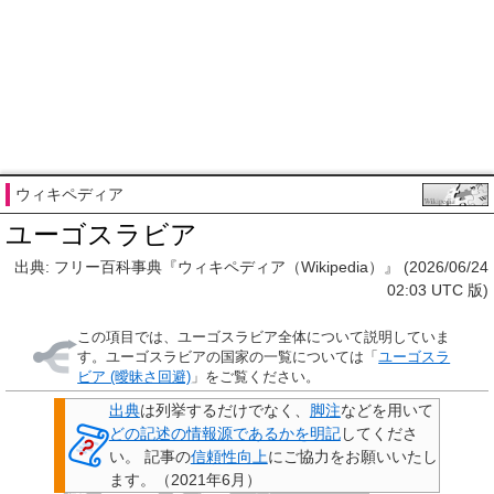
ウィキペディア
ユーゴスラビア
出典: フリー百科事典『ウィキペディア（Wikipedia）』 (2026/06/24
02:03 UTC 版)
この項目では、ユーゴスラビア全体について説明していま
す。ユーゴスラビアの国家の一覧については「
ユーゴスラ
ビア (曖昧さ回避)
」をご覧ください。
出典
は列挙するだけでなく、
脚注
などを用いて
どの記述の情報源であるかを明記
してくださ
い。
記事の
信頼性向上
にご協力をお願いいたし
ます。
（
2021年6月
）