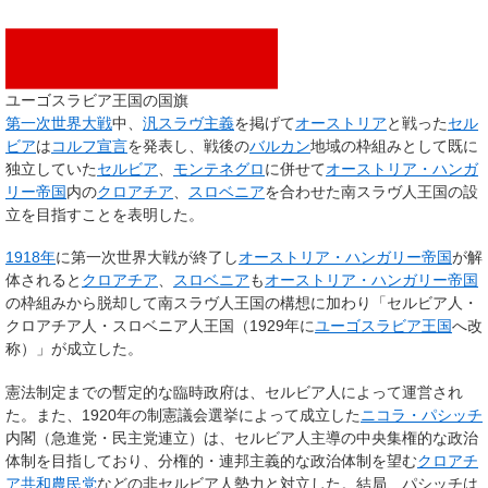
ユーゴスラビア王国の国旗
第一次世界大戦
中、
汎スラヴ主義
を掲げて
オーストリア
と戦った
セル
ビア
は
コルフ宣言
を発表し、戦後の
バルカン
地域の枠組みとして既に
独立していた
セルビア
、
モンテネグロ
に併せて
オーストリア・ハンガ
リー帝国
内の
クロアチア
、
スロベニア
を合わせた南スラヴ人王国の設
立を目指すことを表明した。
1918年
に第一次世界大戦が終了し
オーストリア・ハンガリー帝国
が解
体されると
クロアチア
、
スロベニア
も
オーストリア・ハンガリー帝国
の枠組みから脱却して南スラヴ人王国の構想に加わり「セルビア人・
クロアチア人・スロベニア人王国（1929年に
ユーゴスラビア王国
へ改
称）」が成立した。
憲法制定までの暫定的な臨時政府は、セルビア人によって運営され
た。また、1920年の制憲議会選挙によって成立した
ニコラ・パシッチ
内閣（急進党・民主党連立）は、セルビア人主導の中央集権的な政治
体制を目指しており、分権的・連邦主義的な政治体制を望む
クロアチ
ア共和農民党
などの非セルビア人勢力と対立した。結局、パシッチは