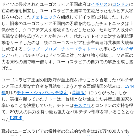
ドイツに侵攻されたユーゴスラビア王国政府は
イギリス
の
ロンドン
に
亡命政権を樹立し、ユーゴスラビア王国軍で主流だったセルビア人将
校を中心とした
チェトニック
を組織してドイツ軍に対抗した。しか
し、旧来のユーゴスラビア王国内の矛盾を内包したチェトニックは士
気が低く、クロアチア人を虐殺するなどしたため、セルビア人以外の
広範な支持を広げることが無かった。代わってドイツに対する抵抗運
動をリードしたのは、後にユーゴスラビア社会主義連邦共和国大統領
に就任する
ヨシップ・ブロズ・チトー（ティトー）
の率いる
パルチザ
ン
だった。パルチザンはドイツ軍に対して粘り強く抵抗し、ソ連軍の
力を東欧の国で唯一借りず、ユーゴスラビアの自力での解放を成し遂
げた。
ユーゴスラビア王国の旧政府が至上権を持つことを否定したパルチザ
ンと王に忠実な亡命者を再結集しようとする西部諸国の試みは、
1944
年
6月の
チトー・シュバシッチ協定
（
英語版
）につながった。しか
し、実権を握っていたチトーは、首相となり独立した共産主義国家を
率いることを決意していた。チトーは
モスクワ
とロンドンの支持を得
て、80万人の兵力を持つ最も強力なパルチザン部隊を率いることとな
[
13
]
[
14
]
った
。
戦後のユーゴスラビアの犠牲者の公式的な推定は170万4000人であ