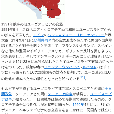
1991年以降の旧ユーゴスラビアの変遷
1991年6月、スロベニア・クロアチア両共和国はユーゴスラビアから
の独立を宣言した。
ドイツ
の
ハンス＝ディートリヒ・ゲンシャー
外務
大臣は同年9月4日に
欧州共同体
内の合意形成を待たずに両国を国家承
認することが戦争を防ぐと主張して、フランスやオランダ、スペイン
など他の加盟国やイギリス、アメリカ、ギリシャの反対を押しきって
承認表明した。そしてデンマークとベルギーのみにしか理解されなか
ったまま12月23日に単独承認したことでユーゴスラビア破滅の切っ掛
けをつくった。政治学者の
フランク・ウンバッハ
はドイ
（
ドイツ語版
）
ツに引っ張られたECの加盟国らの対応を批判して、ユーゴ連邦はEU
[
21
]
の理念の達成のための犠牲となったと述べている
。
セルビアが主導するユーゴスラビア連邦軍とスロベニアとの間に
十日
間戦争
、クロアチアとの間に
クロアチア紛争
が勃発し、
ユーゴスラビ
ア紛争
が始まった。十日間戦争は極めて短期間で終結したものの、ク
ロアチア紛争は長期化し泥沼状態に陥った。
1992年
4月には、3月の
ボスニア・ヘルツェゴビナの独立宣言をきっかけに、同国内で独立に