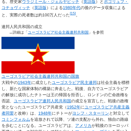
る。歴史家
ウラジミール・ジェルヤビッチ
（
英語版
）と
ボゴリュブ・
コチョヴィッチ
（
英語版
）による
1980年代
の後のデータ収集による
[
15
]
と、実際の死者数は約100万人だった
。
連邦人民共和国の成立
→詳細は「
ユーゴスラビア社会主義連邦共和国
」を参照
ユーゴスラビア社会主義連邦共和国の国旗
大戦中の
1943年
に成立した
ユーゴスラビア民主連邦
は社会主義を標榜
し、新たな国家体制の構築に奔走した。戦後、自力でユーゴスラビア
の解放に成功したチトーは王の帰国を拒否し、ロンドンの亡命政権を
否認、
ユーゴスラビア連邦人民共和国
の成立を宣言した。戦後の政権
党となったユーゴスラビア共産党（
1952年
に
ユーゴスラビア共産主義
者同盟
と改称）は、
1948年
にチトーが
ヨシフ・スターリン
と対立して
コミンフォルム
を追放されて以降、ソ連の支配から外れ、独自の路線
を歩むことになる。ユーゴスラビアは、
アメリカ
が戦後のヨーロッパ