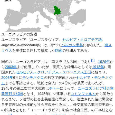
ユーゴスラビアの変遷
ユーゴスラビア
（ユーゴスラヴィア、
セルビア・クロアチア語
:
Jugoslavija/
Југославија
）は、かつて
バルカン半島
に存在した、
南ス
ラヴ人
を主体に合同して成立した
国家
の枠組みである。
[
1
]
国名の「ユーゴスラビア」は「南スラヴ人の国」であり
、
1929年
か
ら
2003年
まで使用していたが、実質的な枠組みとしては
1918年
に建
国された
セルビア人・クロアチア人・スロベニア人王国
に始まり、
2006年
6月に
モンテネグロ
の独立で解体された
セルビア・モンテネグ
ロ
までを系譜とする。戦前は全人口の4分の3が農民であったが、
1945年の第二次世界大戦後は
チトー
によって、
ユーゴスラビア社会主
義連邦共和国
となり、1948年にソ連率いる
コミンフォルム
から追放さ
れるまで、ソ連型の社会主義建設に専念した。追放された後は労働者
自主管理型の分権的な社会主義を生み出し、外交政策の非同盟主義へ
の転換とともに「（ユーゴスラビア）独自の社会主義」の二本柱とな
[
1
]