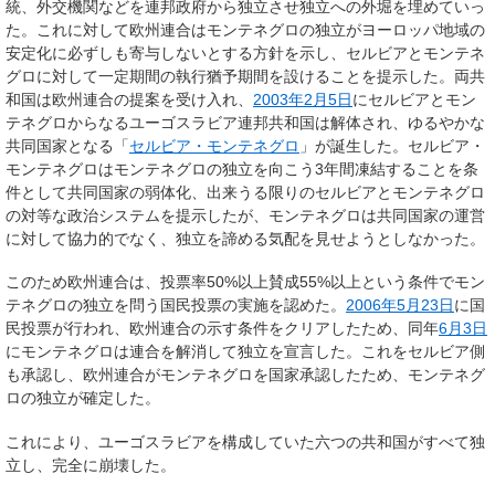
統、外交機関などを連邦政府から独立させ独立への外堀を埋めていっ
た。これに対して欧州連合はモンテネグロの独立がヨーロッパ地域の
安定化に必ずしも寄与しないとする方針を示し、セルビアとモンテネ
グロに対して一定期間の執行猶予期間を設けることを提示した。両共
和国は欧州連合の提案を受け入れ、
2003年
2月5日
にセルビアとモン
テネグロからなるユーゴスラビア連邦共和国は解体され、ゆるやかな
共同国家となる「
セルビア・モンテネグロ
」が誕生した。セルビア・
モンテネグロはモンテネグロの独立を向こう3年間凍結することを条
件として共同国家の弱体化、出来うる限りのセルビアとモンテネグロ
の対等な政治システムを提示したが、モンテネグロは共同国家の運営
に対して協力的でなく、独立を諦める気配を見せようとしなかった。
このため欧州連合は、投票率50%以上賛成55%以上という条件でモン
テネグロの独立を問う国民投票の実施を認めた。
2006年
5月23日
に国
民投票が行われ、欧州連合の示す条件をクリアしたため、同年
6月3日
にモンテネグロは連合を解消して独立を宣言した。これをセルビア側
も承認し、欧州連合がモンテネグロを国家承認したため、モンテネグ
ロの独立が確定した。
これにより、ユーゴスラビアを構成していた六つの共和国がすべて独
立し、完全に崩壊した。