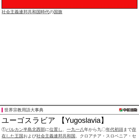
社会主義
連邦共和国時代
の
国旗
世界宗教用語大事典
ユーゴスラビア 【Yugoslavia】
①
バルカン半島
北西部
に
位置し
、
一九
一八
年から九〇
年代
初頭
まで
存
在した
王国
および
社会主義
連邦共和国
。クロアチア・スロベニア・セ