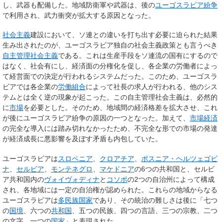
し、武器も配備した。地域防衛軍や武器は、後の
ユーゴスラビア紛争
で利用され、武力衝突が拡大する原因となった。
社会主義
建設において、ソ連との違いを打ち出す必要に迫られた結果
生み出されたのが、ユーゴスラビア独自の社会主義政策とも言うべき
自主管理社会主義
である。これは生産手段をソ連流の国有にするので
はなく、社会有にし、経済面の分権化を促し、各企業の労働者によっ
て経営面での決定が行われるシステムだった。このため、ユーゴスラ
ビアでは各企業の
労働組合
によって社長の求人が行われる、他のシス
テムとは全く逆の現象が起こった。この自主管理社会主義は、必然的
に
市場
を必要とした。そのため、地域間の経済格差を拡大させ、これ
が後にユーゴスラビア紛争の原因の一つとなった。加えて、
市場経済
の完全な導入には踏み切れなかったため、不完全な形での市場の発達
が経済成長に悪影響を及ぼす矛盾も内包していた。
ユーゴスラビアは
スロベニア
、
クロアチア
、
ボスニア・ヘルツェゴビ
ナ
、
セルビア
、
モンテネグロ
、
マケドニア
の6つの共和国と、セルビ
ア共和国内の
ヴォイヴォディナ
と
コソボ
の2つの自治州によって構成
され、各地域には一定の自治権が認められた。これらの地域からなる
ユーゴスラビアは
多民族国家
であり、その統治の難しさは後に「七つ
の
国境
、六つの
共和国
、五つの民族、四つの言語、三つの宗教、二つ
の文字、一つの
国家
」と表現された。