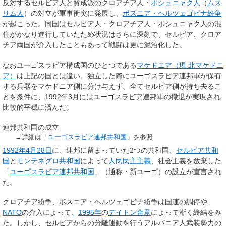
反対するセルビア人と賛成派のクロアチア人・
ボシュニャク人
（
ムス
リム人
）の対立が軍事衝突に発展し、
ボスニア・ヘルツェゴビナ紛争
が起こった。同国はセルビア人・クロアチア人・ボシュニャク人の混
住がかなり進行していたため状況はさらに深刻で、セルビア、クロア
チア両国が介入したこともあって戦闘は更に泥沼化した。
なおユーゴスラビア構成国のひとつである
マケドニア（現 北マケドニ
ア）
は上記の国とは違い、独立した際にユーゴスラビア連邦軍が保有
する兵器をマケドニア側に分け与えず、全てセルビア側が持ち去るこ
とを条件に、1992年3月にはユーゴスラビア連邦軍の撤退が実現され
比較的平穏に済んだ。
連邦共和国の成立
→詳細は「
ユーゴスラビア連邦共和国
」を参照
1992年
4月28日
に、連邦に留まっていた2つの共和国、
セルビア共和
国
と
モンテネグロ共和国
によって
人民民主主義
、社会主義を放棄した
「
ユーゴスラビア連邦共和国
」（通称・新ユーゴ）の設立が宣言され
た。
クロアチア紛争、ボスニア・ヘルツェゴビナ紛争は国連の調停や
NATO
の介入によって、
1995年
の
デイトン合意
によって漸く終結をみ
た。しかし、セルビアからの分離運動を行うアルバニア人武装勢力の