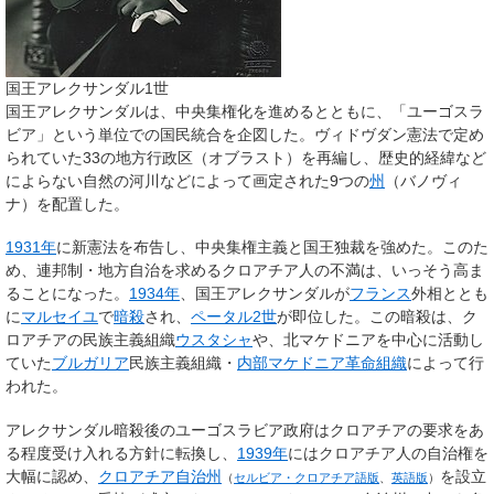
国王アレクサンダル1世
国王アレクサンダルは、中央集権化を進めるとともに、「ユーゴスラ
ビア」という単位での国民統合を企図した。ヴィドヴダン憲法で定め
られていた33の地方行政区（オブラスト）を再編し、歴史的経緯など
によらない自然の河川などによって画定された9つの
州
（バノヴィ
ナ）を配置した。
1931年
に新憲法を布告し、中央集権主義と国王独裁を強めた。このた
め、連邦制・地方自治を求めるクロアチア人の不満は、いっそう高ま
ることになった。
1934年
、国王アレクサンダルが
フランス
外相ととも
に
マルセイユ
で
暗殺
され、
ペータル2世
が即位した。この暗殺は、ク
ロアチアの民族主義組織
ウスタシャ
や、北マケドニアを中心に活動し
ていた
ブルガリア
民族主義組織・
内部マケドニア革命組織
によって行
われた。
アレクサンダル暗殺後のユーゴスラビア政府はクロアチアの要求をあ
る程度受け入れる方針に転換し、
1939年
にはクロアチア人の自治権を
大幅に認め、
クロアチア自治州
を設立
（
セルビア・クロアチア語版
、
英語版
）