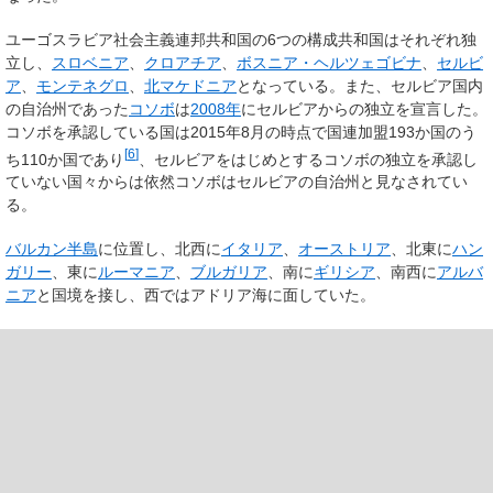
ユーゴスラビア社会主義連邦共和国の6つの構成共和国はそれぞれ独
立し、
スロベニア
、
クロアチア
、
ボスニア・ヘルツェゴビナ
、
セルビ
ア
、
モンテネグロ
、
北マケドニア
となっている。また、セルビア国内
の自治州であった
コソボ
は
2008年
にセルビアからの独立を宣言した。
コソボを承認している国は2015年8月の時点で国連加盟193か国のう
[
6
]
ち110か国であり
、セルビアをはじめとするコソボの独立を承認し
ていない国々からは依然コソボはセルビアの自治州と見なされてい
る。
バルカン半島
に位置し、北西に
イタリア
、
オーストリア
、北東に
ハン
ガリー
、東に
ルーマニア
、
ブルガリア
、南に
ギリシア
、南西に
アルバ
ニア
と国境を接し、西ではアドリア海に面していた。