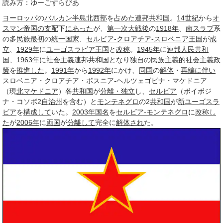
読み方：ゆーごすらびあ
ヨーロッパ
の
バルカン半島
北西部
を
占めた
連邦共和国
。
14世紀
から
オ
スマン帝国の支配
下
にあった
が、
第一次大戦後
の
1918年
、
南スラブ
系
の多
民族
最初
の
統一国家
、
セルビア‐クロアチア‐スロベニア王国
が
成
立
、
1929年
に
ユーゴスラビア王国
と
改称
。
1945年
に
連邦
人民共和
国
、
1963年
に
社会主義
連邦共和国
となり独自の
民族主義的
社会主義
政
策
を
推進した
。
1991年
から
1992年
にかけ、
同国
の
解体
・
再編
に伴い
スロベニア・クロアチア・ボスニア‐ヘルツェゴビナ・マケドニア
（現
北マケドニア
）各
共和国
が
分離・独立
し、
セルビア
（ボイボジ
ナ・コソボ2
自治州
を含む）と
モンテネグロ
の2
共和国
が
新ユーゴスラ
ビア
を
構成して
いた。
2003年
国名
を
セルビア‐モンテネグロ
に
改称し
た
が
2006年
に
両国
が
分離して
完全に
解体され
た。