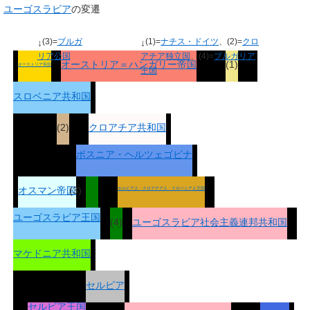
ユーゴスラビア
の変遷
(3)=
ブルガ
(1)=
ナチス・ドイツ
、(2)=
クロ
↓
↓
リア公国
アチア独立国
、(4)=
ブルガリア
オーストリア＝ハンガリー帝国
(1)
オーストリア帝国
王国
スロベニア共和国
(2)
クロアチア共和国
ボスニア・ヘルツェゴビナ
オスマン帝国
(3)
セルビア人・クロアチア人・スロベニア人王国
ユーゴスラビア王国
(4)
ユーゴスラビア社会主義連邦共和国
マケドニア共和国
セルビア
セルビア王国