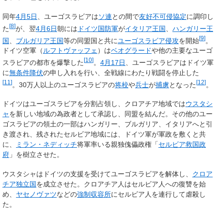
同年
4月5日
、ユーゴスラビアは
ソ連
との間で
友好不可侵協定
に調印し
[
8
]
た
が、翌
4月6日
朝には
ドイツ国防軍
が
イタリア王国
、
ハンガリー王
[
9
]
国
、
ブルガリア王国
等の同盟国と共に
ユーゴスラビア侵攻
を開始
。
ドイツ空軍（
ルフトヴァッフェ
）は
ベオグラード
や他の主要なユーゴ
[
10
]
スラビアの都市を爆撃した
。
4月17日
、ユーゴスラビアはドイツ軍
に
無条件降伏
の申し入れを行い、全戦線にわたり戦闘を停止した
[
11
]
[
12
]
。30万人以上のユーゴスラビアの
将校
や
兵士
が
捕虜
となった
。
ドイツはユーゴスラビアを分割占領し、クロアチア地域では
ウスタシ
ャ
を新しい地域の為政者として承認し、同盟を結んだ。その他のユー
ゴスラビアの領土の一部はハンガリー、ブルガリア、イタリアへと引
き渡され、残されたセルビア地域には、ドイツ軍が軍政を敷くと共
に、
ミラン・ネディッチ
将軍率いる親独傀儡政権「
セルビア救国政
府
」を樹立させた。
ウスタシャはドイツの支援を受けてユーゴスラビアを解体し、
クロア
チア独立国
を成立させた。クロアチア人はセルビア人への復讐を始
め、
ヤセノヴァツ
などの
強制収容所
にセルビア人を連行して虐殺し
た。