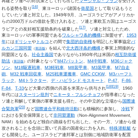
再建とソ連への対抗策として打ち出した
マーシャル・プラン
を受け入
[
16
]
れる姿勢を取り
、東ヨーロッパ諸国を
衛星国
として取り込もうと
していたソ連と対立した。1949年9月、ユーゴスラビアがアメリカか
らの2000万ドルの借款を受け入れると、ソ連と東欧五カ国はユーゴス
[
17
]
ラビアとの友好相互援助条約を破棄した
。ソ連と対立したため、
東ヨーロッパの軍事同盟である
ワルシャワ条約機構
に加盟せず、
1953
年
には
ギリシャ
や
トルコ
との間で
集団的自衛権
を明記した軍事協定
バ
ルカン三国同盟
を結んで
北大西洋条約機構
と事実上間接的な
（
英語版
）
同盟国となる。
社会主義国
でありながら1950年代は米国の
相互防衛援
助法
の対象となって
M47パットン
、
M4中戦車
、
M36ジャク
（
英語版
）
ソン
、
M18駆逐戦車
、
M3軽戦車
、
M8装甲車
、
M3装甲車
、
M7自走
砲
、
M32 戦車回収車
、
M25戦車運搬車
、
GMC CCKW
、
M3ハーフト
ラック
、
M4トラクター
、
デ・ハビランド モスキート
、
P-47
、
F-86
、
[
18
]
[
19
]
F-84
、
T-33
など大量の西側の兵器を米英から供与され
、1960
年代には
スターリン批判
で
ニキータ・フルシチョフ
が指導者になった
ソ連と和解して東側の軍事支援も得た。その中立的な立場から
国際連
[
20
]
合緊急軍
など
国際連合平和維持活動
にも積極的に参加し、
冷戦
下
における安全保障策として
非同盟運動
（Non-Alignment Movement,
NAM）を始めるなど独自の路線を打ち出した。その一方、ソ連から侵
攻されることを念頭に置いて兵器の国産化に力を入れ、
特殊潜航艇
な
ども開発した。ユーゴスラビア連邦軍とは別個に地域防衛軍を配置