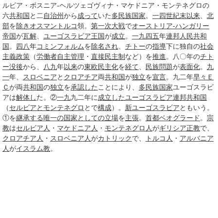
ルビア・ボスニア-ヘルツェゴヴィナ・マケドニア・モンテネグロの
六
共和国
と二
自治州
から
成って
いた
多民族国家
。
一四
世紀末
以来
、
北
部
を
除き
オスマントルコ
領。
第一次大戦
で
オーストリア-ハンガリー
帝国
が
瓦解
、
ユーゴスラビア王国
が
成立
。
一九
四五
年
連邦
人民共和
国
。
四八
年
コミンフォルム
を
除名され
、
チトー
の
指導
下に独自の
社会
主義
政策
（
労働者自主管理
・
直接民主制
など）を
推進
。八〇年の
チト
ー
没後
から、
八九
年
以来
の
東欧民主化
を
経て
、
民族問題
が
表面化
。
九
一
年、
スロベニア
と
クロアチア
両
共和国
が
独立
を
宣言
。九二年
早々
Ｅ
Ｃ
が両
共和国
の
独立
を
承認した
ことにより、
多民族国家
ユーゴスラビ
アは
解体し
た。②
一九
九二年に
成立した
ユーゴスラビア連邦共和国
（
セルビアとモンテネグロ
とで
構成
）。
新ユーゴスラビア
ともいう。
①を
継承する
唯一の
国家
としての
立場
を
主張
。
首都
ベオグラード
。
宗
教
は
セルビア人
・
マケドニア人
・
モンテネグロ人
が
ギリシア正教
で、
クロアチア人
・
スロベニア人
が
カトリック
で、
トルコ人
・
アルバニア
人
が
イスラム教
。