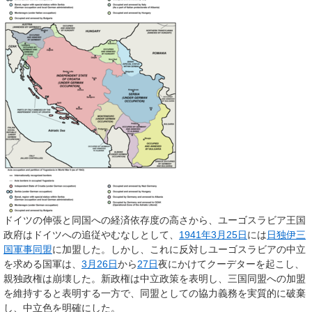
ドイツの伸張と同国への経済依存度の高さから、ユーゴスラビア王国
政府はドイツへの追従やむなしとして、
1941年
3月25日
には
日独伊三
国軍事同盟
に加盟した。しかし、これに反対しユーゴスラビアの中立
を求める国軍は、
3月26日
から
27日
夜にかけてクーデターを起こし、
親独政権は崩壊した。新政権は中立政策を表明し、三国同盟への加盟
を維持すると表明する一方で、同盟としての協力義務を実質的に破棄
し、中立色を明確にした。