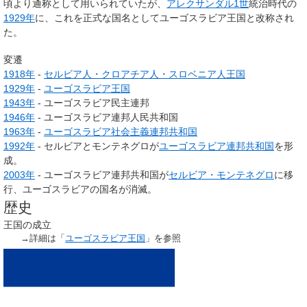
頃より通称として用いられていたが、
アレクサンダル1世
統治時代の
1929年
に、これを正式な国名としてユーゴスラビア王国と改称され
た。
変遷
1918年
-
セルビア人・クロアチア人・スロベニア人王国
1929年
-
ユーゴスラビア王国
1943年
- ユーゴスラビア民主連邦
1946年
- ユーゴスラビア連邦人民共和国
1963年
-
ユーゴスラビア社会主義連邦共和国
1992年
- セルビアとモンテネグロが
ユーゴスラビア連邦共和国
を形
成。
2003年
- ユーゴスラビア連邦共和国が
セルビア・モンテネグロ
に移
行、ユーゴスラビアの国名が消滅。
歴史
王国の成立
→詳細は「
ユーゴスラビア王国
」を参照