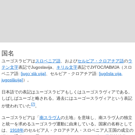
国名
ユーゴスラビアは
スロベニア語
、および
セルビア・クロアチア語
の
ラ
テン文字
表記で
Jugoslavija
、
キリル文字
表記で
ЈУГОСЛАВИЈА
（
スロ
ベニア語:
[juɡɔˈslàːʋija]
、
セルビア・クロアチア語:
[juɡǒslaːʋija,
juɡoslâʋija]
）。
日本語での表記は
ユーゴスラビア
もしくは
ユーゴスラヴィア
である。
しばしば
ユーゴ
と略される。過去には
ユーゴースラヴィア
という表記
[
7
]
が使われていた
。
ユーゴスラビアは「
南スラヴ人
の土地」を意味し、南スラヴ人の独立
と統一を求めるユーゴスラヴ運動に由来している。国家の名称として
は、
1918年
のセルビア人・クロアチア人・スロベニア人王国の成立の