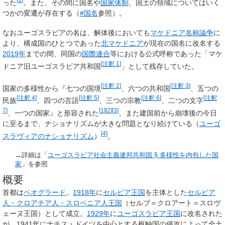
った
。また、その間に国名や
国家体制
、国土の領域についてはいく
つかの変遷が存在する（
#国名
参照）。
なおユーゴスラビアの名は、解体後においても
マケドニア名称論争
に
より、構成国のひとつであった
北マケドニア
が現在の国名に改名する
2019年
までの間、同国の
国際連合
等における公式呼称であった「マケ
[
注釈 1
]
ドニア旧ユーゴスラビア共和国
」として残存していた。
[
注釈 2
]
[
注釈 3
]
国家の多様性から『七つの国境
、六つの共和国
、五つの
[
注釈 4
]
[
注釈 5
]
[
注釈 6
]
[
注釈
民族
、四つの言語
、三つの宗教
、二つの文字
7
]
[
1
]
[
2
]
[
3
]
、一つの国家』と形容された
。また建国前から崩壊後の今日
に至るまで、ナショナリズムが大きな問題となり続けている（
ユーゴ
[
4
]
スラヴィアのナショナリズム
）
。
→詳細は「
ユーゴスラビア社会主義連邦共和国 §
多様性を内包した国
家
」を参照
概要
首都は
ベオグラード
。
1918年
に
セルビア王国
を主体とした
セルビア
人・クロアチア人・スロベニア人王国
（セルブ＝クロアート＝スロヴ
ェーヌ王国）として成立。
1929年
に
ユーゴスラビア王国
に改名された
が、1941年にナチス・ドイツを中心とする枢軸国の侵攻によって全土