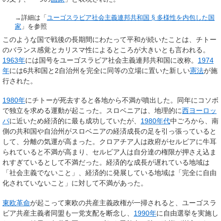
→詳細は「
ユーゴスラビア社会主義連邦共和国 §
多様性を内包した国
家
」を参照
このような国で戦後の長期間にわたって平和が続いたことは、チトー
のバランス感覚とカリスマ性によるところが大きいとも言われる。
1963年
には国号を
ユーゴスラビア社会主義連邦共和国
に改称。
1974
年
には6共和国と2自治州を完全に同等の立場に置いた新しい
憲法
が施
行された。
1980年
にチトーが死去すると各地から不満が噴出した。同年にコソボ
で独立を求める運動が起こった。スロベニアは、地理的に
西ヨーロッ
パ
に近いため経済的に最も成功していたが、
1980年代
中ごろから、南
側の共和国や自治州がスロベニアの経済成長の足を引っ張っていると
して、分離の気運が高まった。クロアチア人は政府がセルビアに牛耳
られていると不満が高まり、セルビア人は自分達の権限が押さえ込ま
れすぎているとして不満だった。経済的な成長が遅れている地域は
「社会主義でないこと」、経済的に発展している地域は「完全に自由
化されていないこと」に対して不満があった。
東欧革命
が起こって東欧の共産主義政権が一掃されると、ユーゴスラ
ビア共産主義者同盟も一党支配を断念し、
1990年
に自由選挙を実施し