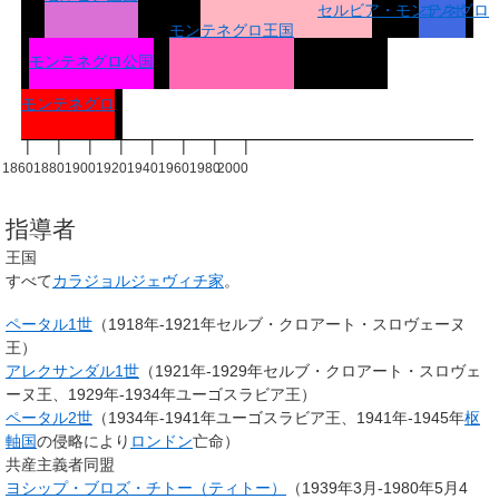
セルビア・モンテネグロ
コソボ
モンテネグロ王国
モンテネグロ公国
モンテネグロ
|
|
|
|
|
|
|
|
1860
1880
1900
1920
1940
1960
1980
2000
指導者
王国
すべて
カラジョルジェヴィチ家
。
ペータル1世
（1918年-1921年セルブ・クロアート・スロヴェーヌ
王）
アレクサンダル1世
（1921年-1929年セルブ・クロアート・スロヴェ
ーヌ王、1929年-1934年ユーゴスラビア王）
ペータル2世
（1934年-1941年ユーゴスラビア王、1941年-1945年
枢
軸国
の侵略により
ロンドン
亡命）
共産主義者同盟
ヨシップ・ブロズ・チトー（ティトー）
（1939年3月-1980年5月4