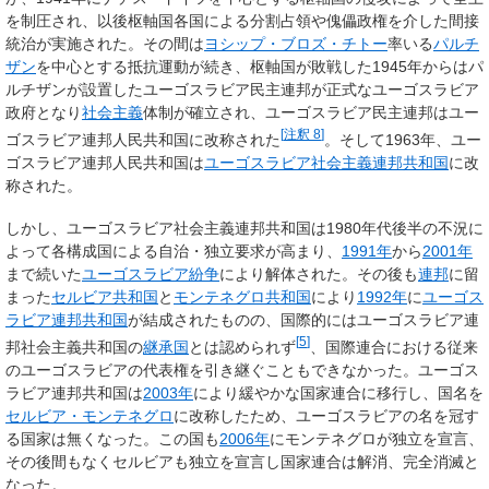
を制圧され、以後枢軸国各国による分割占領や傀儡政権を介した間接
統治が実施された。その間は
ヨシップ・ブロズ・チトー
率いる
パルチ
ザン
を中心とする抵抗運動が続き、枢軸国が敗戦した1945年からはパ
ルチザンが設置した
ユーゴスラビア民主連邦
が正式なユーゴスラビア
政府となり
社会主義
体制が確立され、ユーゴスラビア民主連邦は
ユー
[
注釈 8
]
ゴスラビア連邦人民共和国
に改称された
。そして1963年、ユー
ゴスラビア連邦人民共和国は
ユーゴスラビア社会主義連邦共和国
に改
称された。
しかし、ユーゴスラビア社会主義連邦共和国は1980年代後半の不況に
よって各構成国による自治・独立要求が高まり、
1991年
から
2001年
まで続いた
ユーゴスラビア紛争
により解体された。その後も
連邦
に留
まった
セルビア共和国
と
モンテネグロ共和国
により
1992年
に
ユーゴス
ラビア連邦共和国
が結成されたものの、国際的にはユーゴスラビア連
[
5
]
邦社会主義共和国の
継承国
とは認められず
、国際連合における従来
のユーゴスラビアの代表権を引き継ぐこともできなかった。ユーゴス
ラビア連邦共和国は
2003年
により緩やかな国家連合に移行し、国名を
セルビア・モンテネグロ
に改称したため、ユーゴスラビアの名を冠す
る国家は無くなった。この国も
2006年
にモンテネグロが独立を宣言、
その後間もなくセルビアも独立を宣言し国家連合は解消、完全消滅と
なった。