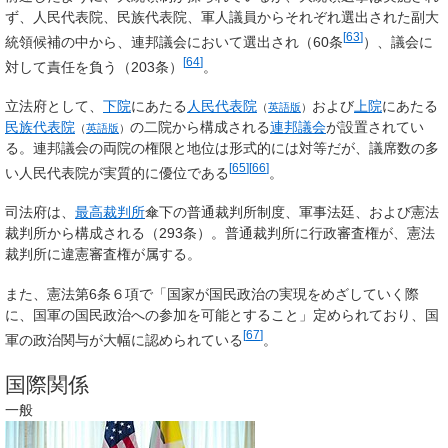
ず、人民代表院、民族代表院、軍人議員からそれぞれ選出された副大
[
63
]
統領候補の中から、連邦議会において選出され（60条
）、議会に
[
64
]
対して責任を負う（203条）
。
立法府として、
下院
にあたる
人民代表院
および
上院
にあたる
（
英語版
）
民族代表院
の二院から構成される
連邦議会
が設置されてい
（
英語版
）
る。連邦議会の両院の権限と地位は形式的には対等だが、議席数の多
[
65
]
[
66
]
い人民代表院が実質的に優位である
。
司法府は、
最高裁判所
傘下の普通裁判所制度、軍事法廷、および憲法
裁判所から構成される（293条）。普通裁判所に行政審査権が、憲法
裁判所に違憲審査権が属する。
また、憲法第6条６項で「国家が国民政治の実現をめざしていく際
に、国軍の国民政治への参加を可能とすること」定められており、国
[
67
]
軍の政治関与が大幅に認められている
。
国際関係
一般