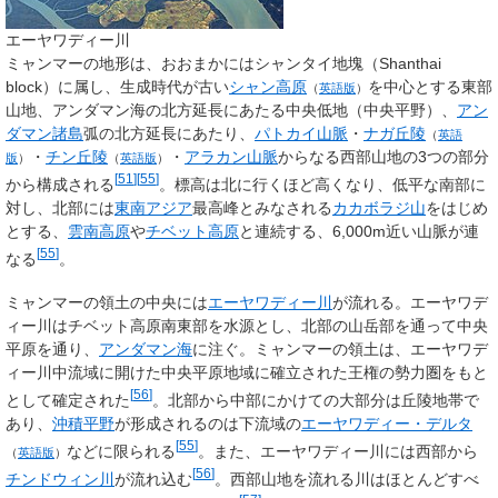
エーヤワディー川
ミャンマーの地形は、おおまかにはシャンタイ地塊（Shanthai
block）に属し、生成時代が古い
シャン高原
を中心とする東部
（
英語版
）
山地、アンダマン海の北方延長にあたる中央低地（中央平野）、
アン
ダマン諸島
弧の北方延長にあたり、
パトカイ山脈
・
ナガ丘陵
（
英語
・
チン丘陵
・
アラカン山脈
からなる西部山地の3つの部分
版
）
（
英語版
）
[
51
]
[
55
]
から構成される
。標高は北に行くほど高くなり、低平な南部に
対し、北部には
東南アジア
最高峰とみなされる
カカボラジ山
をはじめ
とする、
雲南高原
や
チベット高原
と連続する、6,000m近い山脈が連
[
55
]
なる
。
ミャンマーの領土の中央には
エーヤワディー川
が流れる。エーヤワデ
ィー川はチベット高原南東部を水源とし、北部の山岳部を通って中央
平原を通り、
アンダマン海
に注ぐ。ミャンマーの領土は、エーヤワデ
ィー川中流域に開けた中央平原地域に確立された王権の勢力圏をもと
[
56
]
として確定された
。北部から中部にかけての大部分は丘陵地帯で
あり、
沖積平野
が形成されるのは下流域の
エーヤワディー・デルタ
[
55
]
などに限られる
。また、エーヤワディー川には西部から
（
英語版
）
[
56
]
チンドウィン川
が流れ込む
。西部山地を流れる川はほとんどすべ