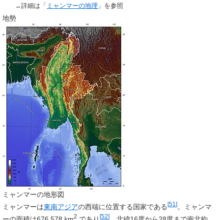
→詳細は「
ミャンマーの地理
」を参照
地勢
ミャンマーの地形図
[
51
]
ミャンマーは
東南アジア
の西端に位置する国家である
。ミャンマ
2
[
52
]
ーの面積は676,578 km
であり
、北緯16度から28度まで南北約