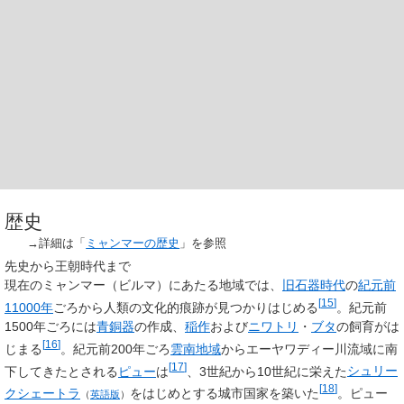
歴史
→詳細は「
ミャンマーの歴史
」を参照
先史から王朝時代まで
現在のミャンマー（ビルマ）にあたる地域では、
旧石器時代
の
紀元前
[
15
]
11000年
ごろから人類の文化的痕跡が見つかりはじめる
。紀元前
1500年ごろには
青銅器
の作成、
稲作
および
ニワトリ
・
ブタ
の飼育がは
[
16
]
じまる
。紀元前200年ごろ
雲南地域
からエーヤワディー川流域に南
[
17
]
下してきたとされる
ピュー
は
、3世紀から10世紀に栄えた
シュリー
[
18
]
クシェートラ
をはじめとする城市国家を築いた
。ピュー
（
英語版
）