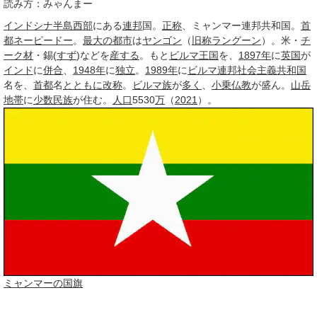
読み方：みゃんまー
インドシナ半島
西部
にある
連邦
国。
正称
、ミャンマー連邦共和国。
首
都
ネーピードー
。
最大の都市
は
ヤンゴン
（
旧称
ラングーン
）。米・
チ
ーク材
・錫(
すず
)などを
産する
。もと
ビルマ
王国
を、
1897年
に
英国
が
インド
に
併合
、
1948年
に
独立
。
1989年
に
ビルマ連邦社会主義共和国
名を、
首都
名
とともに
改称
。
ビルマ族
が
多く
、
小乗仏教
が盛ん。
山岳
地帯
に
少数民族
が住む。
人口
5530
万
（
2021
）。
ミャンマーの国旗