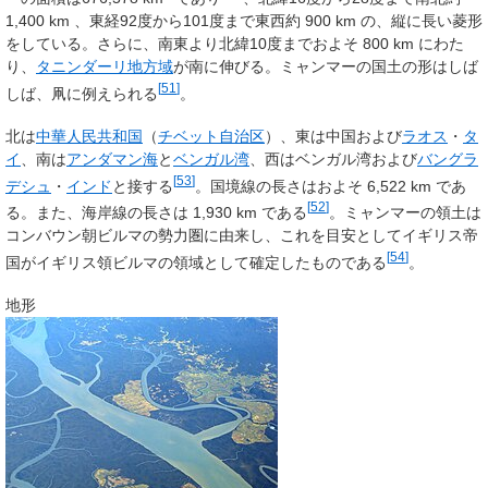
1,400 km 、東経92度から101度まで東西約 900 km の、縦に長い菱形
をしている。さらに、南東より北緯10度までおよそ 800 km にわた
り、
タニンダーリ地方域
が南に伸びる。ミャンマーの国土の形はしば
[
51
]
しば、凧に例えられる
。
北は
中華人民共和国
（
チベット自治区
）、東は中国および
ラオス
・
タ
イ
、南は
アンダマン海
と
ベンガル湾
、西はベンガル湾および
バングラ
[
53
]
デシュ
・
インド
と接する
。国境線の長さはおよそ 6,522 km であ
[
52
]
る。また、海岸線の長さは 1,930 km である
。ミャンマーの領土は
コンバウン朝ビルマの勢力圏に由来し、これを目安としてイギリス帝
[
54
]
国がイギリス領ビルマの領域として確定したものである
。
地形