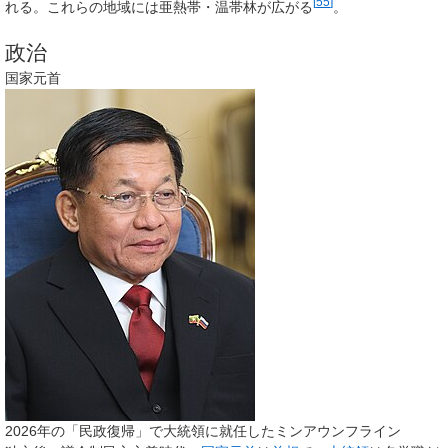
[
55
]
れる。これらの地域には亜熱帯・温帯林が広がる
。
政治
国家元首
2026年の「民政復帰」で大統領に就任したミンアウンフライン