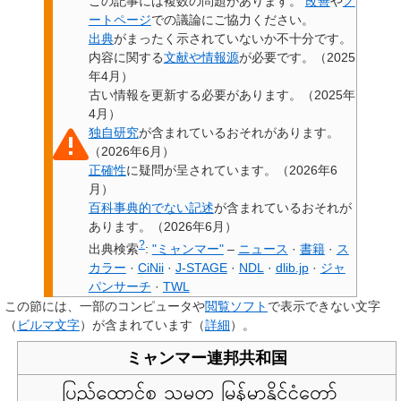
この記事には
複数の問題があります
。
改善
や
ノ
ートページ
での議論にご協力ください。
出典
がまったく示されていないか不十分です。
内容に関する
文献や情報源
が必要です。
（
2025
年4月
）
古い情報を
更新
する必要があります。
（
2025年
4月
）
独自研究
が含まれているおそれがあります。
（
2026年6月
）
正確性
に疑問が呈されています。
（
2026年6
月
）
百科事典的でない記述
が含まれているおそれ
が
あります。
（
2026年6月
）
?
出典検索
:
"ミャンマー"
–
ニュース
·
書籍
·
ス
カラー
·
CiNii
·
J-STAGE
·
NDL
·
dlib.jp
·
ジャ
パンサーチ
·
TWL
この節には、一部のコンピュータや
閲覧ソフト
で表示できない文字
（
ビルマ文字
）が含まれています
（
詳細
）
。
ミャンマー連邦共和国