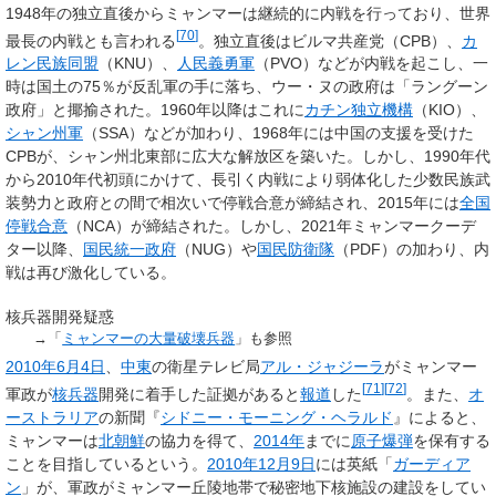
1948年の独立直後からミャンマーは継続的に内戦を行っており、世界
[
70
]
最長の内戦とも言われる
。独立直後はビルマ共産党（CPB）、
カ
レン民族同盟
（KNU）、
人民義勇軍
（PVO）などが内戦を起こし、一
時は国土の75％が反乱軍の手に落ち、ウー・ヌの政府は「ラングーン
政府」と揶揄された。1960年以降はこれに
カチン独立機構
（KIO）、
シャン州軍
（SSA）などが加わり、1968年には中国の支援を受けた
CPBが、シャン州北東部に広大な解放区を築いた。しかし、1990年代
から2010年代初頭にかけて、長引く内戦により弱体化した少数民族武
装勢力と政府との間で相次いで停戦合意が締結され、2015年には
全国
停戦合意
（NCA）が締結された。しかし、2021年ミャンマークーデ
ター以降、
国民統一政府
（NUG）や
国民防衛隊
（PDF）の加わり、内
戦は再び激化している。
核兵器開発疑惑
→「
ミャンマーの大量破壊兵器
」も参照
2010年
6月4日
、
中東
の衛星テレビ局
アル・ジャジーラ
がミャンマー
[
71
]
[
72
]
軍政が
核兵器
開発に着手した証拠があると
報道
した
。また、
オ
ーストラリア
の新聞『
シドニー・モーニング・ヘラルド
』によると、
ミャンマーは
北朝鮮
の協力を得て、
2014年
までに
原子爆弾
を保有する
ことを目指しているという。
2010年
12月9日
には英紙「
ガーディア
ン
」が、軍政がミャンマー丘陵地帯で秘密地下核施設の建設をしてい