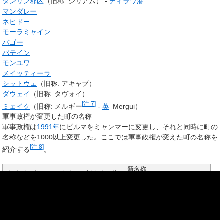
タンリン郡区
（旧称: シリアム） -
ティラワ港
マンダレー
ネピドー
モーラミャイン
バゴー
パテイン
モンユワ
メイッティーラ
シットウェ
（旧称: アキャブ）
ダウェイ
（旧称: タヴォイ）
[
注 7
]
ミェイク
（旧称: メルギー
-
英
:
Mergui
）
軍事政権が変更した町の名称
軍事政権は
1991年
にビルマをミャンマーに変更し、それと同時に町の
名称などを1000以上変更した。ここでは軍事政権が変えた町の名称を
[
注 8
]
紹介する
。
新名称
旧名称（英
旧名称
新名称（英
（カ
備考
字）
（カナ）
字）
ナ）
1990年国際連合に
ミャン
Burma
ビルマ
Myanmar
申請、1991年に許
マー
可