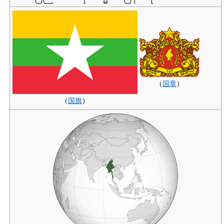
（
国章
）
（
国旗
）