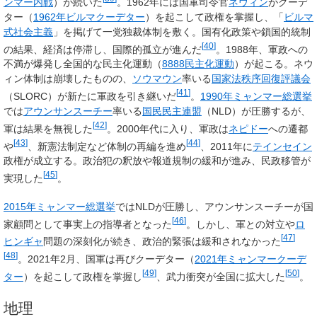
ンマー内戦
）が続いた
。1962年には国軍司令官
ネウィン
がクーデ
ター（
1962年ビルマクーデター
）を起こして政権を掌握し、「
ビルマ
式社会主義
」を掲げて一党独裁体制を敷く。国有化政策や鎖国的統制
[
40
]
の結果、経済は停滞し、国際的孤立が進んだ
。1988年、軍政への
不満が爆発し全国的な民主化運動（
8888民主化運動
）が起こる。ネウ
ィン体制は崩壊したものの、
ソウマウン
率いる
国家法秩序回復評議会
[
41
]
（SLORC）が新たに軍政を引き継いだ
。
1990年ミャンマー総選挙
では
アウンサンスーチー
率いる
国民民主連盟
（NLD）が圧勝するが、
[
42
]
軍は結果を無視した
。2000年代に入り、軍政は
ネピドー
への遷都
[
43
]
[
44
]
や
、新憲法制定など体制の再編を進め
、2011年に
テインセイン
政権が成立する。政治犯の釈放や報道規制の緩和が進み、民政移管が
[
45
]
実現した
。
2015年ミャンマー総選挙
ではNLDが圧勝し、アウンサンスーチーが国
[
46
]
家顧問として事実上の指導者となった
。しかし、軍との対立や
ロ
[
47
]
ヒンギャ
問題の深刻化が続き、政治的緊張は緩和されなかった
[
48
]
。2021年2月、国軍は再びクーデター（
2021年ミャンマークーデ
[
49
]
[
50
]
ター
）を起こして政権を掌握し
、武力衝突が全国に拡大した
。
地理