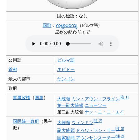
国の標語：なし
国歌
：
ကမ္ဘာမကျေ
（ビルマ語）
世界の終わりまで
公用語
ビルマ語
首都
ネピドー
最大の都市
ヤンゴン
政府
軍事政権
（
国軍
）
[
注 1
]
大統領
ミン・アウン・フライン
第一副大統領
ニョーソー
第二副大統領
ナン・ニ・ニ・エイ
国民統一政府
（民主
[
注 2
]
大統領
ウィンミン
派）
[
注 3
]
副大統領
ドゥワ・ラシ・ラー
[
注 2
]
国家顧問
アウンサンスーチー