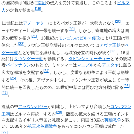
の国家群は9世紀に
南詔
の侵入を受けて衰退し、このころより
ビルマ
[
19
]
人
の定着が始まる
。
[
20
]
11世紀には
アノーヤター
によるパガン王朝が一大勢力となり
、エ
[
20
]
ーヤワディー川流域一帯を統一する
。しかし、寄進地の増大は国
[
21
]
家の疲弊を招き
、13世紀の
モンゴルのビルマ侵攻
により王国は弱
[
22
]
体化した
。パガン王朝崩壊後のビルマにおいては
アヴァ王朝
や
ペ
[
23
]
グー王朝
などが興亡を繰り返し、地域的分立の時代が続く
。16世
紀には
タウングー王朝
が勃興する。
タビンシュエーティー
とその後継
者
バインナウン
のもとで、ミャンマーは
マニプル
から
アユタヤ
に至る
[
24
]
広大な領域を支配する
。しかし、度重なる戦争により王朝は崩壊
[
25
]
する
。その後、アヴァを中心にニャウンヤン王朝が成立して一時
[
26
]
的に統一を回復したものの、18世紀中葉には再び地方分裂に陥る
[
27
]
。
混乱の中
アラウンパヤー
が創建し、上ビルマより台頭した
コンバウン
[
28
]
王朝
はビルマを再統一するが
、版図の拡大を続ける王朝はインド
を支配するイギリス帝国と軋轢を起こす。両国は3度の
英緬戦争
を戦
い、1885年の
第三次英緬戦争
をもってコンバウン王朝は滅亡した
[
29
]
。