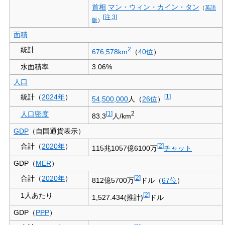
首相
マン・ウィン・カイン・タン
（
英語
[
注 3
]
版
）
面積
統計
2
676,578
km
（
40位
）
水面積率
3.06%
人口
統計（
2024年
）
[
1
]
54,500,000
人（
26位
）
人口密度
[
1
]
2
83.3
人/km
GDP
（自国通貨表示）
合計（
2020年
）
[
2
]
115兆1057億6100万
チャット
GDP（
MER
）
合計（
2020年
）
[
2
]
812億5700万
ドル（
67位
）
1人あたり
[
2
]
1,527.434(推計)
ドル
GDP（
PPP
）