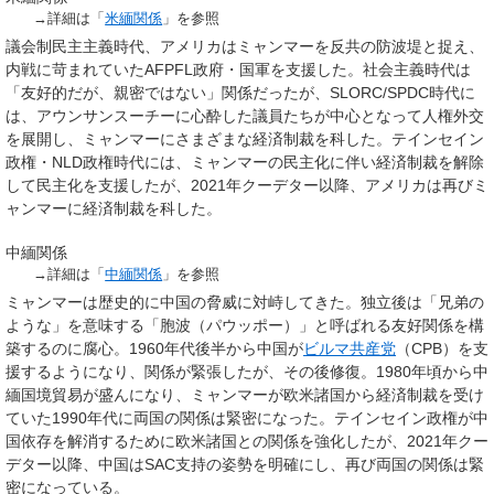
→詳細は「
米緬関係
」を参照
議会制民主主義時代、アメリカはミャンマーを反共の防波堤と捉え、
内戦に苛まれていたAFPFL政府・国軍を支援した。社会主義時代は
「友好的だが、親密ではない」関係だったが、SLORC/SPDC時代に
は、アウンサンスーチーに心酔した議員たちが中心となって人権外交
を展開し、ミャンマーにさまざまな経済制裁を科した。テインセイン
政権・NLD政権時代には、ミャンマーの民主化に伴い経済制裁を解除
して民主化を支援したが、2021年クーデター以降、アメリカは再びミ
ャンマーに経済制裁を科した。
中緬関係
→詳細は「
中緬関係
」を参照
ミャンマーは歴史的に中国の脅威に対峙してきた。独立後は「兄弟の
ような」を意味する「胞波（パウッポー）」と呼ばれる友好関係を構
築するのに腐心。1960年代後半から中国が
ビルマ共産党
（CPB）を支
援するようになり、関係が緊張したが、その後修復。1980年頃から中
緬国境貿易が盛んになり、ミャンマーが欧米諸国から経済制裁を受け
ていた1990年代に両国の関係は緊密になった。テインセイン政権が中
国依存を解消するために欧米諸国との関係を強化したが、2021年クー
デター以降、中国はSAC支持の姿勢を明確にし、再び両国の関係は緊
密になっている。