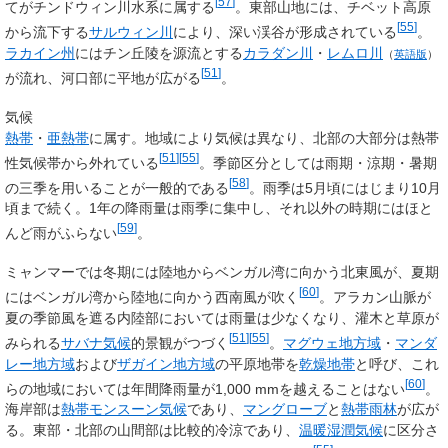
[
57
]
てがチンドウィン川水系に属する
。東部山地には、チベット高原
[
55
]
から流下する
サルウィン川
により、深い渓谷が形成されている
。
ラカイン州
にはチン丘陵を源流とする
カラダン川
・
レムロ川
（
英語版
）
[
51
]
が流れ、河口部に平地が広がる
。
気候
熱帯
・
亜熱帯
に属す。地域により気候は異なり、北部の大部分は熱帯
[
51
]
[
55
]
性気候帯から外れている
。季節区分としては雨期・涼期・暑期
[
58
]
の三季を用いることが一般的である
。雨季は5月頃にはじまり10月
頃まで続く。1年の降雨量は雨季に集中し、それ以外の時期にはほと
[
59
]
んど雨がふらない
。
ミャンマーでは冬期には陸地からベンガル湾に向かう北東風が、夏期
[
60
]
にはベンガル湾から陸地に向かう西南風が吹く
。アラカン山脈が
夏の季節風を遮る内陸部においては雨量は少なくなり、灌木と草原が
[
51
]
[
55
]
みられる
サバナ気候
的景観がつづく
。
マグウェ地方域
・
マンダ
レー地方域
および
ザガイン地方域
の平原地帯を
乾燥地帯
と呼び、これ
[
60
]
らの地域においては年間降雨量が1,000 mmを越えることはない
。
海岸部は
熱帯モンスーン気候
であり、
マングローブ
と
熱帯雨林
が広が
る。東部・北部の山間部は比較的冷涼であり、
温暖湿潤気候
に区分さ