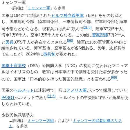
ミャンマー軍
→詳細は「
ミャンマー軍
」を参照
国軍は1942年に創設された
ビルマ独立義勇軍
（BIA）をその起源と
し、国軍総司令部、陸軍司令部、三軍情報司令部、空軍司令部と海軍
[
注 5
]
司令部などからなる。現有兵力は約41万人で
、陸軍37万5千人、
海軍1万6千人、空軍1万5千人からなる。この他に
警察部隊
7万2千人
[
68
]
と
民兵
3万5千人が存在するとされる
。陸軍は13の軍管区を中心に
編制されている。海軍基地、空軍基地が各6個ある。長年、志願兵制
であったが、2024年に
徴兵制
が敷かれた。
国軍士官学校
（DSA）や国防大学（NDC）の初期に使われたマニュア
ルはイギリスのもの、教官は日本軍の下で訓練を受けた者が多かった
[
69
]
ので、国軍は「
日本的心を持った英国的組織
」とも言われる
。
国軍の
ヘルメット
は迷彩柄で、形は
アメリカ軍
がかつて採用していた
[
注 6
]
PASGT
ヘルメットであり
、ヘルメットの中央部に白い五角星があ
しらわれている。
少数民族武装勢力
→詳細は「
ミャンマー内戦
」および「
ミャンマーの武装組織のリス
ト
」を参照