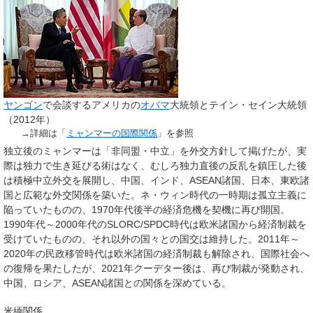
ヤンゴン
で会談するアメリカの
オバマ
大統領とテイン・セイン大統領
（2012年）
→詳細は「
ミャンマーの国際関係
」を参照
独立後のミャンマーは「非同盟・中立」を外交方針して掲げたが、実
際は独力で生き延びる術はなく、むしろ独力直後の反乱を鎮圧した後
は積極中立外交を展開し、中国、インド、ASEAN諸国、日本、東欧諸
国と広範な外交関係を築いた。ネ・ウィン時代の一時期は孤立主義に
陥っていたものの、1970年代後半の経済危機を契機に再び開国。
1990年代～2000年代のSLORC/SPDC時代は欧米諸国から経済制裁を
受けていたものの、それ以外の国々との国交は維持した。2011年～
2020年の民政移管時代は欧米諸国の経済制裁も解除され、国際社会へ
の復帰を果たしたが、2021年クーデター後は、再び制裁が発動され、
中国、ロシア、ASEAN諸国との関係を深めている。
米緬関係