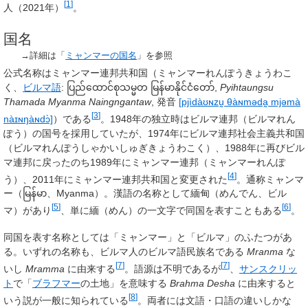
[
1
]
人（2021年）
。
国名
→詳細は「
ミャンマーの国名
」を参照
公式名称は
ミャンマー連邦共和国
（ミャンマーれんぽうきょうわこ
く、
ビルマ語
:
ပြည်ထောင်စုသမ္မတ မြန်မာနိုင်ငံတော်
,
Pyihtaungsu
Thamada Myanma Naingngantaw
,
発音
[pjìdàʊɴzṵ θàɴməda̰ mjəmà
[
3
]
nàɪɴŋàɴdɔ̀]
）である
。1948年の独立時は
ビルマ連邦
（ビルマれん
ぽう）の国号を採用していたが、1974年に
ビルマ連邦社会主義共和国
（ビルマれんぽうしゃかいしゅぎきょうわこく）、1988年に再びビル
マ連邦に戻ったのち1989年に
ミャンマー連邦
（ミャンマーれんぽ
[
4
]
う）、2011年にミャンマー連邦共和国と変更された
。通称
ミャンマ
ー
（
မြန်မာ
、Myanma）。漢語の名称として
緬甸
（めんでん、ビル
[
5
]
[
6
]
マ）があり
、単に
緬
（めん）の一文字で同国を表すこともある
。
同国を表す名称としては「ミャンマー」と「ビルマ」のふたつがあ
る。いずれの名称も、ビルマ人のビルマ語民族名である
Mranma
な
[
7
]
[
7
]
いし
Mramma
に由来する
。語源は不明であるが
、
サンスクリッ
ト
で「
ブラフマー
の土地」を意味する
Brahma Desha
に由来すると
[
8
]
いう説が一般に知られている
。両者には文語・口語の違いしかな