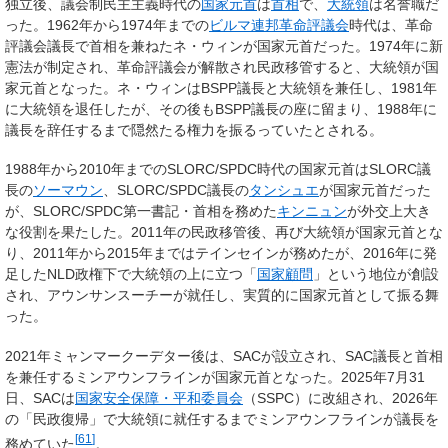
独立後、議会制民主主義時代の
国家元首
は
首相
で、
大統領
は名誉職だ
った。1962年から1974年までの
ビルマ連邦革命評議会
時代は、革命
評議会議長で首相を兼ねたネ・ウィンが国家元首だった。1974年に新
憲法が制定され、革命評議会が解散され民政移管すると、大統領が国
家元首となった。ネ・ウィンはBSPP議長と大統領を兼任し、1981年
に大統領を退任したが、その後もBSPP議長の座に留まり、1988年に
議長を辞任するまで隠然たる権力を振るっていたとされる。
1988年から2010年までのSLORC/SPDC時代の国家元首はSLORC議
長の
ソーマウン
、SLORC/SPDC議長の
タンシュエ
が国家元首だった
が、SLORC/SPDC第一書記・首相を務めた
キンニュン
が外交上大き
な役割を果たした。2011年の民政移管後、再び大統領が国家元首とな
り、2011年から2015年まではテインセインが務めたが、2016年に発
足したNLD政権下で大統領の上に立つ「
国家顧問
」という地位が創設
され、アウンサンスーチーが就任し、実質的に国家元首として振る舞
った。
2021年ミャンマークーデター後は、SACが設立され、SAC議長と首相
を兼任するミンアウンフラインが国家元首となった。2025年7月31
日、SACは
国家安全保障・平和委員会
（SSPC）に改組され、2026年
の「民政復帰」で大統領に就任するまでミンアウンフラインが議長を
[
61
]
務めていた
。