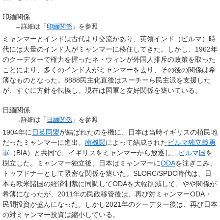
印緬関係
→詳細は「
印緬関係
」を参照
ミャンマーとインドは古代より交流があり、英領インド（ビルマ）時
代には大量のインド人がミャンマーに移住してきた。しかし、1962年
のクーデターで権力を握ったネ・ウィンが外国人排斥の政策を取った
ことにより、多くのインド人がミャンマーを去り、その後の関係は希
薄なものとなった。8888民主化直後はスーチーら民主派を支援した
が、すぐに方針を転換し、現在は国軍と友好関係を築いている。
日緬関係
→詳細は「
日緬関係
」を参照
1904年に
日英同盟
が結ばれたのを機に、日本は当時イギリスの植民地
だったミャンマーに進出。
南機関
によって結成された
ビルマ独立義勇
軍
（BIA）と共同で、イギリスをミャンマーから放逐し、
ビルマ国
を
樹立した。ミャンマー独立後、日本はミャンマーに
ODA
を注ぎこみ、
トップドナーとして緊密な関係を築いた。SLORC/SPDC時代は、日
本も欧米諸国の経済制裁に同調してODAを大幅削減して、やや関係が
希薄になったが、2011年の民政移管後は、再び対ミャンマーODA・
民間投資が盛んになった。しかし2021年のクーデター後は、再び日本
の対ミャンマー投資は縮小している。