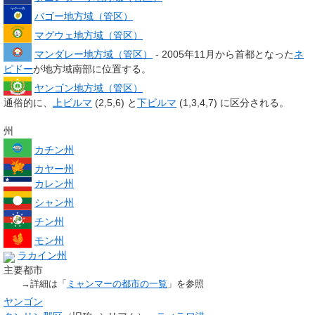
バゴー地方域（管区）
マグウェ地方域（管区）
マンダレー地方域（管区）
- 2005年11月から首都となった
ネ
ピドー
が地方域南部に位置する。
ヤンゴン地方域（管区）
通俗的に、
上ビルマ
(2,5,6) と
下ビルマ
(1,3,4,7) に区分される。
州
カチン州
カヤー州
カレン州
シャン州
チン州
モン州
ラカイン州
主要都市
→詳細は「
ミャンマーの都市の一覧
」を参照
ヤンゴン