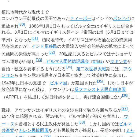
植民地時代から現代まで
コンバウン王朝最後の国王であった
ティーボー
はインドの
ボンベイ
に
[
30
]
追放され
、1886年1月1日をもってビルマ全土はイギリスに併合さ
れる。3月1日にビルマはイギリス領インド帝国の1州（5月1日までは
[
31
]
準州）となった
。植民地時代、イギリスは米や石油などの資源開
発を進めたが、
インド系移民
の大量流入や社会的格差の拡大によって
[
32
]
民族間の緊張が高まった
。20世紀に入るとビルマではナショナリ
[
33
]
ズム運動が台頭し
、
ビルマ人団体総評議会
や
タキン党
が
（
英語版
）
[
34
]
自治・独立を要求するようになる
。
第二次世界大戦
期には、
アウ
ンサン
らタキン党の指導者が日本軍と協力して対英戦争に参加し、
[
35
]
1943年に日本の支援で「
ビルマ国
」が建国された
。しかし日本が
敗色濃厚になった後は、アウンサンは
反ファシスト人民自由連盟
[
36
]
（AFPFL）を結成して対日蜂起を起こし、再び連合国側に立つ
。
[
37
]
戦後、アウンサンはイギリスとの交渉を経て独立を勝ち取るが
、
1947年に暗殺される。翌1948年、ビルマ連邦が独立を宣言し、
ウ
[
38
]
ー・ヌ
を首相とする民主政体が発足した
。しかし国内では
ビルマ
共産党
や
カレン民族同盟
など各民族勢力が蜂起し、長期の内戦（
ミャ
[
39
]