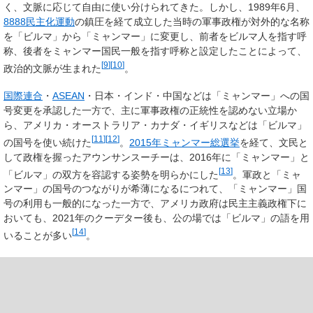
く、文脈に応じて自由に使い分けられてきた。しかし、1989年6月、
8888民主化運動
の鎮圧を経て成立した当時の軍事政権が対外的な名称
を「ビルマ」から「ミャンマー」に変更し、前者をビルマ人を指す呼
称、後者をミャンマー国民一般を指す呼称と設定したことによって、
[
9
]
[
10
]
政治的文脈が生まれた
。
国際連合
・
ASEAN
・日本・インド・中国などは「ミャンマー」への国
号変更を承認した一方で、主に軍事政権の正統性を認めない立場か
ら、アメリカ・オーストラリア・カナダ・イギリスなどは「ビルマ」
[
11
]
[
12
]
の国号を使い続けた
。
2015年ミャンマー総選挙
を経て、文民と
して政権を握ったアウンサンスーチーは、2016年に「ミャンマー」と
[
13
]
「ビルマ」の双方を容認する姿勢を明らかにした
。軍政と「ミャ
ンマー」の国号のつながりが希薄になるにつれて、「ミャンマー」国
号の利用も一般的になった一方で、アメリカ政府は民主主義政権下に
おいても、2021年のクーデター後も、公の場では「ビルマ」の語を用
[
14
]
いることが多い
。