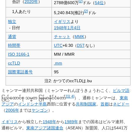
合計（
2020年
）
[
2
]
2788億600万
ドル（
54位
）
1人あたり
[
2
]
5,240.843(推計)
ドル
独立
イギリス
より
-
日付
1948年
1月4日
通貨
チャット
（
MMK
）
時間帯
UTC
+6:30
（
DST
:なし）
ISO 3166-1
MM / MMR
ccTLD
.mm
国際電話番号
95
注2: かつてのccTLDは.bu
ミャンマー連邦共和国
（ミャンマーれんぽうきょうわこく、
ビルマ語
:
[
注 4
]
ပြည်ထောင်စု သမ္မတ မြန်မာနိုင်ငံတော်
）、通称
ミャンマー
は、
東南
アジア
の
インドシナ半島
西部に位置する
共和制
国家
。
首都
は
ネピドー
（
2006年
までは
ヤンゴン
）。
イギリス
から独立した
1948年
から
1989年
までの国名は
ビルマ連邦
、
通称
ビルマ
。
東南アジア諸国連合
（ASEAN）加盟国、人口は5441万