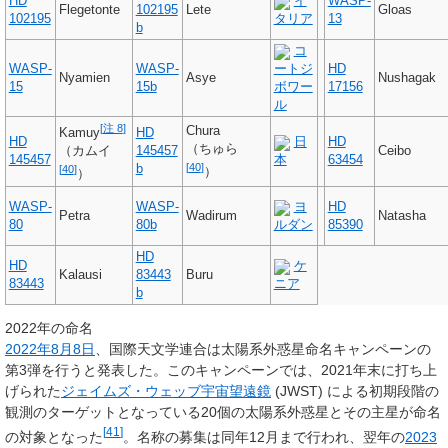
HD
イ
WASP-
Flegetonte
102195
Lete
Gloas
102195
タリア
13
b
コ
WASP-
WASP-
ートジ
HD
Nyamien
Asye
Nushagak
15
15b
ボワー
17156
ル
[
注 8
]
Chura
HD
Kamuy
HD
日
HD
（ちゅら
145457
Ceibo
（カムイ
145457
本
63454
b
[
40
]
[
40
]
）
）
WASP-
WASP-
ヨ
HD
Petra
Wadirum
Natasha
80
80b
ルダン
85390
HD
HD
ケ
Kalausi
83443
Buru
83443
ニア
b
2022年の命名
2022年
8月8日
、国際天文学連合は太陽系外惑星命名キャンペーンの
第3弾を行うと発表した。このキャンペーンでは、2021年末に打ち上
げられた
ジェイムズ・ウェッブ宇宙望遠鏡
(JWST) による初期段階の
観測のターゲットとなっている20個の太陽系外惑星とその主星が命名
[
41
]
の対象となった
。名称の募集は同年12月まで行われ、翌年の
2023