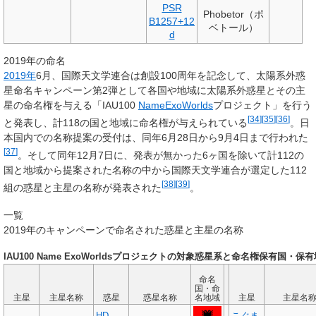
PSR
Phobetor（ポ
B1257+12
ベトール）
d
2019年の命名
2019年
6月、国際天文学連合は創設100周年を記念して、太陽系外惑
星命名キャンペーン第2弾として各国や地域に太陽系外惑星とその主
星の命名権を与える「IAU100
NameExoWorlds
プロジェクト」を行う
[
34
]
[
35
]
[
36
]
と発表し、計118の国と地域に命名権が与えられている
。日
本国内での名称提案の受付は、同年6月28日から9月4日まで行われた
[
37
]
。そして同年12月7日に、発表が無かった6ヶ国を除いて計112の
国と地域から提案された名称の中から国際天文学連合が選定した112
[
38
]
[
39
]
組の惑星と主星の名称が発表された
。
一覧
2019年のキャンペーンで命名された惑星と主星の名称
IAU100 Name ExoWorldsプロジェクトの対象惑星系と命名権保有国・保
命名
国・命
主星
主星名称
惑星
惑星名称
名地域
主星
主星名
HD
こぐま