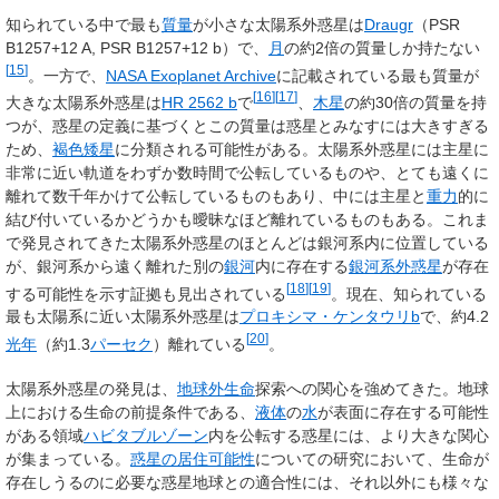
知られている中で最も
質量
が小さな太陽系外惑星は
Draugr
（PSR
B1257+12 A, PSR B1257+12 b）で、
月
の約2倍の質量しか持たない
[
15
]
。一方で、
NASA Exoplanet Archive
に記載されている最も質量が
[
16
]
[
17
]
大きな太陽系外惑星は
HR 2562 b
で
、
木星
の約30倍の質量を持
つが、惑星の定義に基づくとこの質量は惑星とみなすには大きすぎる
ため、
褐色矮星
に分類される可能性がある。太陽系外惑星には主星に
非常に近い軌道をわずか数時間で公転しているものや、とても遠くに
離れて数千年かけて公転しているものもあり、中には主星と
重力
的に
結び付いているかどうかも曖昧なほど離れているものもある。これま
で発見されてきた太陽系外惑星のほとんどは銀河系内に位置している
が、銀河系から遠く離れた別の
銀河
内に存在する
銀河系外惑星
が存在
[
18
]
[
19
]
する可能性を示す証拠も見出されている
。現在、知られている
最も太陽系に近い太陽系外惑星は
プロキシマ・ケンタウリb
で、約4.2
[
20
]
光年
（約1.3
パーセク
）離れている
。
太陽系外惑星の発見は、
地球外生命
探索への関心を強めてきた。地球
上における生命の前提条件である、
液体
の
水
が表面に存在する可能性
がある領域
ハビタブルゾーン
内を公転する惑星には、より大きな関心
が集まっている。
惑星の居住可能性
についての研究において、生命が
存在しうるのに必要な惑星地球との適合性には、それ以外にも様々な