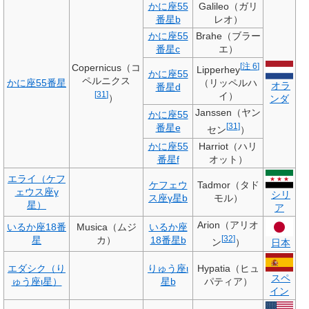
かに座55
Galileo（ガリ
番星b
レオ）
かに座55
Brahe（ブラー
番星c
エ）
[
注 6
]
Copernicus（コ
Lipperhey
かに座55
ペルニクス
（リッペルハ
かに座55番星
オラ
番星d
[
31
]
イ）
）
ンダ
Janssen（ヤン
かに座55
[
31
]
番星e
セン
）
かに座55
Harriot（ハリ
番星f
オット）
エライ（ケフ
ケフェウ
Tadmor（タド
ェウス座
γ
シリ
ス座
γ
星b
モル）
星）
ア
Arion（アリオ
いるか座18番
Musica（ムジ
いるか座
[
32
]
星
カ）
18番星b
ン
）
日本
エダシク（り
りゅう座
ι
Hypatia（ヒュ
スペ
ゅう座
ι
星）
星b
パティア）
イン