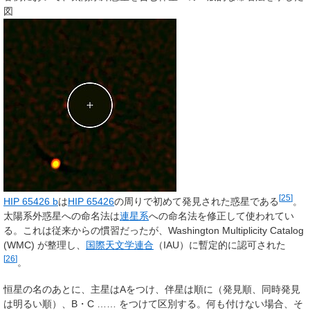
図
[
25
]
HIP 65426 b
は
HIP 65426
の周りで初めて発見された惑星である
。
太陽系外惑星への命名法は
連星系
への命名法を修正して使われてい
る。これは従来からの慣習だったが、
Washington Multiplicity Catalog
(WMC) が整理し、
国際天文学連合
（IAU）に暫定的に認可された
[
26
]
。
恒星の名のあとに、主星はAをつけ、伴星は順に（発見順、同時発見
は明るい順）、B・C …… をつけて区別する。何も付けない場合、そ