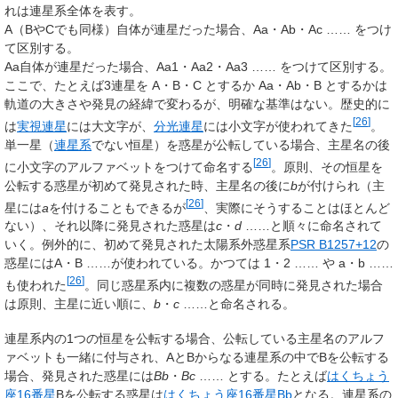
れは連星系全体を表す。
A（BやCでも同様）自体が連星だった場合、Aa・Ab・Ac …… をつけ
て区別する。
Aa自体が連星だった場合、Aa1・Aa2・Aa3 …… をつけて区別する。
ここで、たとえば3連星を A・B・C とするか Aa・Ab・B とするかは
軌道の大きさや発見の経緯で変わるが、明確な基準はない。歴史的に
[
26
]
は
実視連星
には大文字が、
分光連星
には小文字が使われてきた
。
単一星（
連星系
でない恒星）を惑星が公転している場合、主星名の後
[
26
]
に小文字のアルファベットをつけて命名する
。原則、その恒星を
公転する惑星が初めて発見された時、主星名の後に
b
が付けられ（主
[
26
]
星には
a
を付けることもできるが
、実際にそうすることはほとんど
ない）、それ以降に発見された惑星は
c
・
d
……と順々に命名されて
いく。例外的に、初めて発見された太陽系外惑星系
PSR B1257+12
の
惑星にはA・B ……が使われている。かつては 1・2 …… や a・b ……
[
26
]
も使われた
。同じ惑星系内に複数の惑星が同時に発見された場合
は原則、主星に近い順に、
b
・
c
……と命名される。
連星系内の1つの恒星を公転する場合、公転している主星名のアルフ
ァベットも一緒に付与され、AとBからなる連星系の中でBを公転する
場合、発見された惑星には
Bb
・
Bc
…… とする。たとえば
はくちょう
座16番星
Bを公転する惑星は
はくちょう座16番星Bb
となる。連星系の