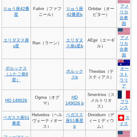
アメ
りゅう座42番
Fafnir（ファフ
りゅう座
Orbitar（オー
リカ
星
ニール）
42番星b
ビター）
合衆
国
アメ
エリダヌス座
エリダヌ
AEgir（エーギ
Ran（ラーン）
リカ
ε
星
ス座
ε
星b
ル）
合衆
国
ポルックス
オー
ポルック
Thestias（テ
（ふたご座
β
スト
スb
スティアス）
星）
ラリ
ア
Smertrios（ス
Ogma（オグ
HD
HD 149026
メルトリオ
フラ
マ）
149026 b
ス）
ンス
Helvetios（ヘル
ペガスス
Dimidium（デ
ペガスス座51
ス
ヴェーティオー
座51番星
ィーミディウ
番星
イス
ス）
b
ム）