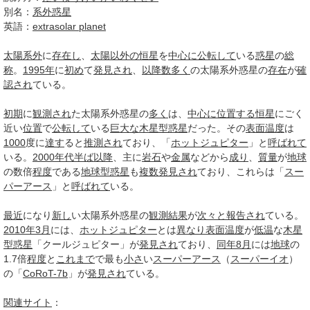
別名：
系外惑星
英語：
extrasolar planet
太陽系外
に
存在し
、
太陽
以外の
恒星
を
中心に
公転して
いる
惑星
の
総
称
。
1995年
に
初め
て
発見され
、
以降
数多く
の太陽系外惑星の
存在
が
確
認され
ている。
初期
に
観測され
た太陽系外惑星の
多く
は、
中心に
位置する
恒星
にごく
近い
位置
で
公転して
いる
巨大な
木星型惑星
だった。その
表面温度
は
1000
度に
達す
ると
推測され
ており、「
ホットジュピター
」と
呼ばれて
いる。
2000年代
半ば
以降
、主に
岩石
や
金属
などから
成り
、
質量
が
地球
の数倍
程度
である
地球型惑星
も
複数
発見され
ており、これらは「
スー
パーアース
」と
呼ばれて
いる。
最近
になり
新し
い太陽系外惑星の
観測結果
が
次々と
報告され
ている。
2010年3月
には、
ホットジュピター
とは
異なり
表面温度
が
低温
な
木星
型惑星
「クールジュピター」が
発見され
ており、
同年
8月
には
地球
の
1.7倍
程度
と
これまで
で最も
小さ
い
スーパーアース
（
スーパーイオ
）
の「
CoRoT-7b
」が
発見され
ている。
関連
サイト
：