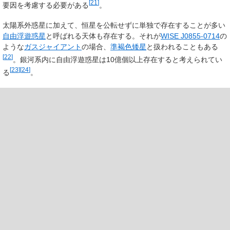
[
21
]
要因を考慮する必要がある
。
太陽系外惑星に加えて、恒星を公転せずに単独で存在することが多い
自由浮遊惑星
と呼ばれる天体も存在する。それが
WISE J0855-0714
の
ような
ガスジャイアント
の場合、
準褐色矮星
と扱われることもある
[
22
]
。銀河系内に自由浮遊惑星は10億個以上存在すると考えられてい
[
23
]
[
24
]
る
。