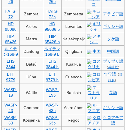
26
26b
コ
HATS-
HATS-
チュ
Zembra
Zembretta
アラビア語
72
72b
ニジア
HD
HD
ギリ
Aiolos
Levantes
ギリシャ語
95086
95086 b
シャ
HIP
HIP
メキ
Matza
Najsakopajk
ソケ語
65426
65426 b
シコ
ルイテ
ルイテン
Danfeng
Qingluan
中国
中国語
ン168-9
168-9 b
LHS
LHS
コス
ブリブリ語
Batsũ̀
Kua'kua
3844
3844 b
タリカ
（
英語版
）
ウワ語
LTT
LTT
コロ
（
英
Uúba
Cuancoá
9779
9779 b
ンビア
語版
）
オー
WASP-
WASP-
Wattle
Banksia
ストラ
英語
19
19b
リア
WASP-
WASP-
ルー
Gnomon
Astrolábos
ギリシャ語
43
43b
マニア
WASP-
WASP-
クロ
クロアチア
Kosjenka
Regoč
63
63b
アチア
語
WASP-
WASP-
カメ