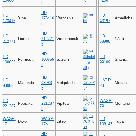
164604
リ
4208
b
HD
HD
中
HD
Xihe
173416
Wangshu
Amadioha
173416
国
43197
b
HD
HD
香
HD
Lionrock
212771
Victoriapeak
Násti
212771
港
68988
b
中
HD
HD
華民国
HD
Formosa
100655
Sazum
Shama
100655
（
台
99109
b
湾
）
HD
コ
HD
HAT-P-
Macondo
93083
Melquíades
ロンビ
Moriah
93083
23
b
ア
HD
ク
HD
WASP-
Poerava
221287
Pipitea
ック諸
Montuno
221287
79
b
島
コ
WASP-
WASP-
HD
Dìwö
Ditsô
スタリ
Tupã
17
17b
108147
カ
HD
ク