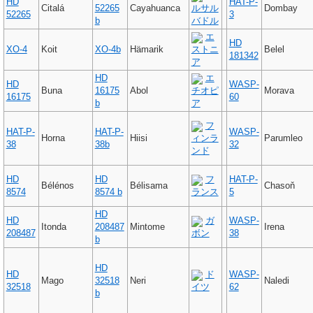
HD
HAT-P-
Citalá
52265
Cayahuanca
ルサル
Dombay
52265
3
b
バドル
エ
HD
XO-4
Koit
XO-4b
Hämarik
ストニ
Belel
181342
ア
HD
エ
HD
WASP-
Buna
16175
Abol
チオピ
Morava
16175
60
b
ア
フ
HAT-P-
HAT-P-
WASP-
Horna
Hiisi
ィンラ
Parumleo
38
38b
32
ンド
HD
HD
フ
HAT-P-
Bélénos
Bélisama
Chasoň
8574
8574 b
ランス
5
HD
HD
ガ
WASP-
Itonda
208487
Mintome
Irena
208487
ボン
38
b
HD
HD
ド
WASP-
Mago
32518
Neri
Naledi
32518
イツ
62
b