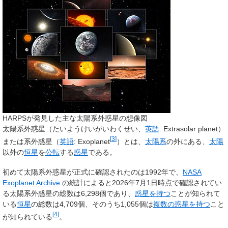
HARPSが発見した主な太陽系外惑星の想像図
太陽系外惑星
（たいようけいがいわくせい、
英語
:
Extrasolar planet
）
[
3
]
または
系外惑星
（
英語
:
Exoplanet
）とは、
太陽系
の外にある、
太陽
以外の
恒星
を
公転
する
惑星
である。
初めて太陽系外惑星が正式に確認されたのは1992年で、
NASA
Exoplanet Archive
の統計によると
2026年7月1日時点で確認されてい
る太陽系外惑星の総数は
6,298個
であり、
惑星を持つ
ことが知られて
いる
恒星
の総数は4,709個、そのうち1,055個は
複数の惑星を持つ
こと
[
4
]
が知られている
。