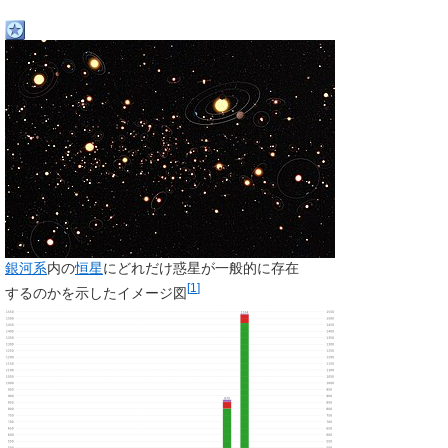
銀河系
内の
恒星
にどれだけ惑星が一般的に存在
[
1
]
するのかを示したイメージ図