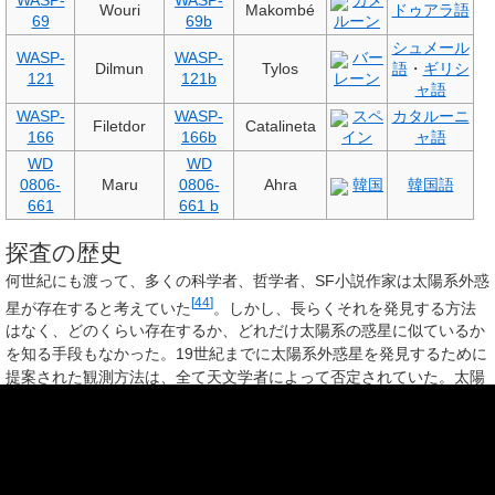
Wouri
Makombé
ドゥアラ語
69
69b
ルーン
シュメール
WASP-
WASP-
バー
Dilmun
Tylos
語
・
ギリシ
121
121b
レーン
ャ語
WASP-
WASP-
スペ
カタルーニ
Filetdor
Catalineta
166
166b
イン
ャ語
WD
WD
0806-
Maru
0806-
Ahra
韓国
韓国語
661
661 b
探査の歴史
何世紀にも渡って、多くの科学者、哲学者、SF小説作家は太陽系外惑
[
44
]
星が存在すると考えていた
。しかし、長らくそれを発見する方法
はなく、どのくらい存在するか、どれだけ太陽系の惑星に似ているか
を知る手段もなかった。19世紀までに太陽系外惑星を発見するために
提案された観測方法は、全て天文学者によって否定されていた。太陽
系外惑星の存在を示す最初の証拠は1917年に記録されたが、それが認
[
5
]
められることは無かった
。科学的根拠に基づいて初めて太陽系外惑
星の存在を示す証拠が記録されたのは1988年である。その直後、
1992年
に
パルサー
PSR B1257+12
を公転する史上初めての太陽系外惑