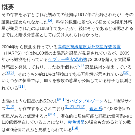
概要
その存在を示すとされた初めての証拠は1917年に記録されたが、その
[
5
]
証拠は認められなかった
。科学的観測に基づいて初めて太陽系外惑
星が発見されたのは1988年であったが、後にそうであると確認される
までは太陽系外惑星としては受け入れられなかった。
2004年から観測を行っている
高精度視線速度系外惑星探査装置
（HARPS）では約100個の太陽系外惑星が発見されているが、2009
年から観測を行っている
ケプラー宇宙望遠鏡
は2,000を超える太陽系
[
6
]
[
7
]
外惑星を発見しており、また数千個もの
惑星候補を検出している
[
8
]
[
9
]
[
10
]
が
、そのうちの約11%は誤検出である可能性が示されている
。
いくつかの恒星では、周りを複数の惑星が公転している様子も観測さ
[
11
]
れている
。
[
注 1
]
太陽のような恒星の約5分の1
は
ハビタブルゾーン
内に「地球サイ
[
注 2
]
[
注 3
]
[
12
]
[
13
]
ズ
」が存在するとされており
、
銀河系
に2,000億個の
[
注 4
]
恒星があると仮定すると
、潜在的に居住可能な惑星は銀河系内に
110億個存在していることになり、
赤色矮星
の場合も含めるとその数
[
14
]
は400億個に及ぶと見積もられている
。