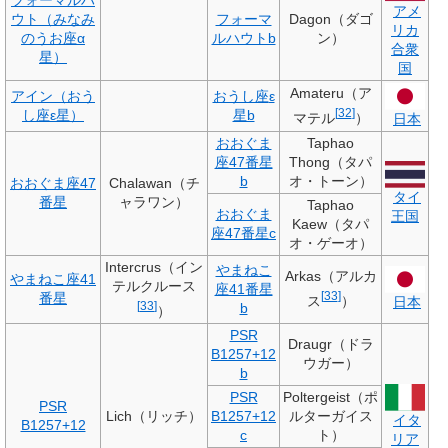
フォーマルハ
アメ
ウト（みなみ
フォーマ
Dagon（ダゴ
リカ
のうお座
α
ルハウトb
ン）
合衆
星）
国
Amateru（ア
アイン（おう
おうし座
ε
[
32
]
し座
ε
星）
星b
マテル
）
日本
おおぐま
Taphao
座47番星
Thong（タパ
b
オ・トーン）
おおぐま座47
Chalawan（チ
タイ
番星
ャラワン）
Taphao
おおぐま
王国
Kaew（タパ
座47番星c
オ・ゲーオ）
Intercrus（イン
やまねこ
Arkas（アルカ
やまねこ座41
テルクルース
座41番星
[
33
]
番星
ス
）
日本
[
33
]
b
）
PSR
Draugr（ドラ
B1257+12
ウガー）
b
PSR
Poltergeist（ポ
PSR
Lich（リッチ）
B1257+12
ルターガイス
イタ
B1257+12
c
ト）
リア