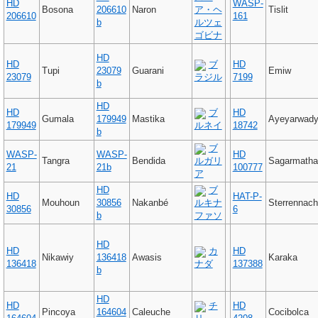
HD
WASP-
Bosona
206610
Naron
ア・ヘ
Tislit
206610
161
b
ルツェ
ゴビナ
HD
HD
ブ
HD
Tupi
23079
Guarani
Emiw
23079
ラジル
7199
b
HD
HD
ブ
HD
Gumala
179949
Mastika
Ayeyarwad
179949
ルネイ
18742
b
ブ
WASP-
WASP-
HD
Tangra
Bendida
ルガリ
Sagarmatha
21
21b
100777
ア
HD
ブ
HD
HAT-P-
Mouhoun
30856
Nakanbé
ルキナ
Sterrennach
30856
6
b
ファソ
HD
HD
カ
HD
Nikawiy
136418
Awasis
Karaka
136418
ナダ
137388
b
HD
HD
チ
HD
Pincoya
164604
Caleuche
Cocibolca