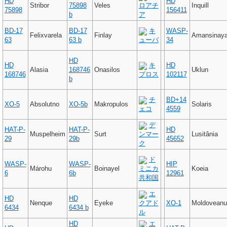
HD
HD
Stribor
75898
Veles
ロアチ
Inquill
75898
156411
b
ア
BD-17
BD-17
キ
WASP-
Felixvarela
Finlay
Amansinay
63
63 b
ューバ
34
HD
HD
キ
HD
Alasia
168746
Onasilos
Uklun
168746
プロス
102117
b
チ
BD+14
XO-5
Absolutno
XO-5b
Makropulos
Solaris
ェコ
4559
デ
HAT-P-
HAT-P-
HD
Muspelheim
Surt
ンマー
Lusitânia
29
29b
45652
ク
ド
WASP-
WASP-
HIP
Márohu
Boinayel
ミニカ
Koeia
6
6b
12961
共和国
エ
HD
HD
Nenque
Eyeke
クアド
XO-1
Moldoveanu
6434
6434 b
ル
HD
エ