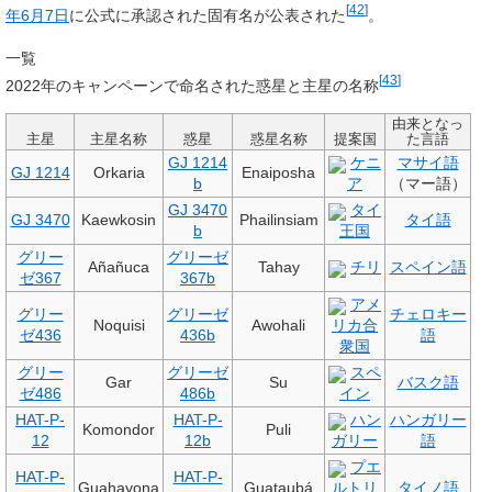
[
42
]
年
6月7日
に公式に承認された固有名が公表された
。
一覧
[
43
]
2022年のキャンペーンで命名された惑星と主星の名称
由来となっ
主星
主星名称
惑星
惑星名称
提案国
た言語
GJ 1214
ケニ
マサイ語
GJ 1214
Orkaria
Enaiposha
b
ア
（マー語）
GJ 3470
タイ
GJ 3470
Kaewkosin
Phailinsiam
タイ語
b
王国
グリー
グリーゼ
Añañuca
Tahay
チリ
スペイン語
ゼ367
367b
アメ
グリー
グリーゼ
チェロキー
Noquisi
Awohali
リカ合
ゼ436
436b
語
衆国
グリー
グリーゼ
スペ
Gar
Su
バスク語
ゼ486
486b
イン
HAT-P-
HAT-P-
ハン
ハンガリー
Komondor
Puli
12
12b
ガリー
語
プエ
HAT-P-
HAT-P-
Guahayona
Guataubá
ルトリ
タイノ語