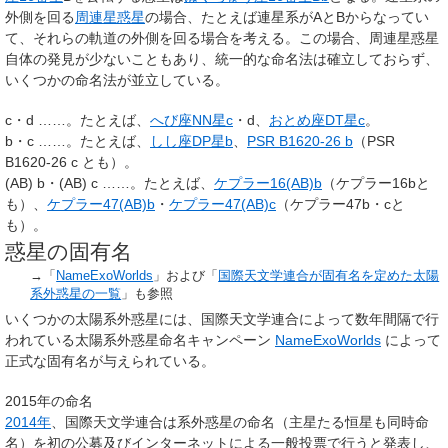
外側を回る
周連星惑星
の場合、たとえば連星系がAとBからなってい
て、それらの軌道の外側を回る場合を考える。この場合、周連星惑星
自体の発見が少ないこともあり、統一的な命名法は確立しておらず、
いくつかの命名法が並立している。
c・d ……。たとえば、
へび座NN星c
・d、
おとめ座DT星c
。
b・c ……。たとえば、
しし座DP星b
、
PSR B1620-26 b
（PSR
B1620-26 c とも）。
(AB) b・(AB) c ……。たとえば、
ケプラー16(AB)b
（ケプラー16bと
も）、
ケプラー47(AB)b
・
ケプラー47(AB)c
（ケプラー47b・cと
も）。
惑星の固有名
→「
NameExoWorlds
」および「
国際天文学連合が固有名を定めた太陽
系外惑星の一覧
」も参照
いくつかの太陽系外惑星には、国際天文学連合によって数年間隔で行
われている太陽系外惑星命名キャンペーン
NameExoWorlds
によって
正式な固有名が与えられている。
2015年の命名
2014年
、国際天文学連合は系外惑星の命名（主星たる恒星も同時命
名）を初の公募及びインターネットによる一般投票で行うと発表し、