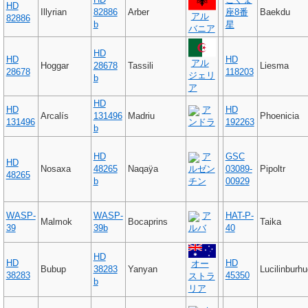
HD
Illyrian
82886
Arber
座8番
Baekdu
アル
82886
b
星
バニア
HD
HD
HD
アル
Hoggar
28678
Tassili
Liesma
28678
118203
ジェリ
b
ア
HD
HD
ア
HD
Arcalís
131496
Madriu
Phoenicia
131496
ンドラ
192263
b
HD
ア
GSC
HD
Nosaxa
48265
Naqaÿa
ルゼン
03089-
Pipoltr
48265
b
チン
00929
WASP-
WASP-
ア
HAT-P-
Malmok
Bocaprins
Taika
39
39b
ルバ
40
HD
HD
HD
オー
Bubup
38283
Yanyan
Lucilinburhu
38283
45350
ストラ
b
リア