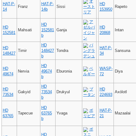
オ
HAT-P-
HAT-P-
HD
Franz
Sissi
ースト
Rapeto
14
14b
153950
リア
ア
HD
HD
ゼルバ
HD
Mahsati
152581
Ganja
Intan
152581
イジャ
20868
b
ン
HD
バ
HD
HAT-P-
Timir
148427
Tondra
ングラ
Sansuna
148427
34
b
デシュ
HD
HD
ベ
WASP-
Nervia
49674
Eburonia
Diya
49674
ルギー
72
b
HD
HD
ブ
HD
Gakyid
73534
Drukyul
Axólotl
73534
ータン
224693
b
HD
HD
ボ
HAT-P-
Tapecue
63765
Yvaga
Mazaalai
63765
リビア
21
b
ボ
HD
スニ