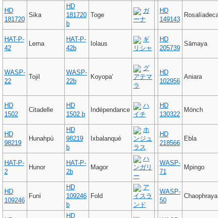
HD
HD
ガ
HD
Sika
181720
Toge
Rosalíadeca
181720
ーナ
149143
b
HAT-P-
HAT-P-
ギ
HD
Lerna
Iolaus
Sāmaya
42
42b
リシャ
205739
グ
WASP-
WASP-
HD
Tojil
Koyopa'
アテマ
Aniara
22
22b
102956
ラ
HD
HD
ハ
HD
Citadelle
Indépendance
Mönch
1502
1502 b
イチ
130322
HD
ホ
HD
HD
Hunahpú
98219
Ixbalanqué
ンジュ
Ebla
98219
218566
b
ラス
ハ
HAT-P-
HAT-P-
WASP-
Hunor
Magor
ンガリ
Mpingo
2
2b
71
ー
HD
ア
HD
WASP-
Funi
109246
Fold
イスラ
Chaophraya
109246
50
b
ンド
HD