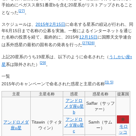
手始めにペガスス座51番星bを含む20星系がリストアップされること
[
27
]
となった
。
スケジュールは、
2015年
2月15日
に命名する星系の絞込が行われ、同
年6月15日まで名称の公募を実施。一般によるインターネットを通じ
た名称の投票を経て、最終的に、2015年
12月15日
に国際天文学連合
[
27
]
[
28
]
は系外惑星の最初の固有名の発表を行った
。
上記20星系のうち19星系は、以下のように命名された（
うしかい座
τ
[
29
]
星
系は除外された）
。
一覧
[
注 5
]
2015年のキャンペーンで命名された惑星と主星の名称
主星
主星名称
惑星
惑星名称
提案国
アンドロ
Saffar（サッフ
メダ座
υ
星
ァー）
b
アンドロ
アンドロメダ
Titawin（ティタ
Samh（サム
メダ座
υ
星
モロ
座
υ
星
ウィン）
ー）
c
ッコ