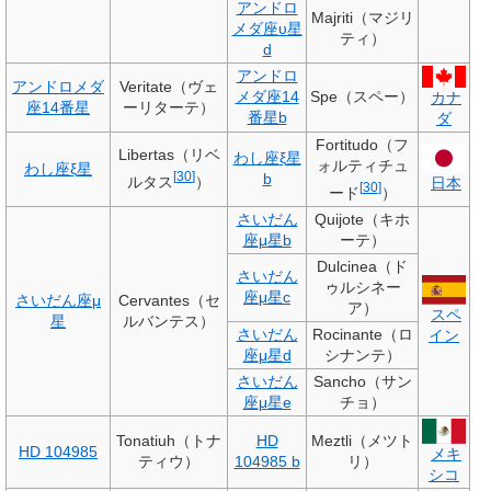
アンドロ
Majriti（マジリ
メダ座
υ
星
ティ）
d
アンドロ
アンドロメダ
Veritate（ヴェ
メダ座14
Spe（スペー）
カナ
座14番星
ーリターテ）
番星b
ダ
Fortitudo（フ
Libertas（リベ
わし座
ξ
星
ォルティチュ
わし座
ξ
星
[
30
]
b
ルタス
）
日本
[
30
]
ード
）
さいだん
Quijote（キホ
座
μ
星b
ーテ）
Dulcinea（ド
さいだん
ゥルシネー
座
μ
星c
さいだん座
μ
Cervantes（セ
ア）
スペ
星
ルバンテス）
さいだん
Rocinante（ロ
イン
座
μ
星d
シナンテ）
さいだん
Sancho（サン
座
μ
星e
チョ）
Tonatiuh（トナ
HD
Meztli（メツト
HD 104985
メキ
ティウ）
104985 b
リ）
シコ