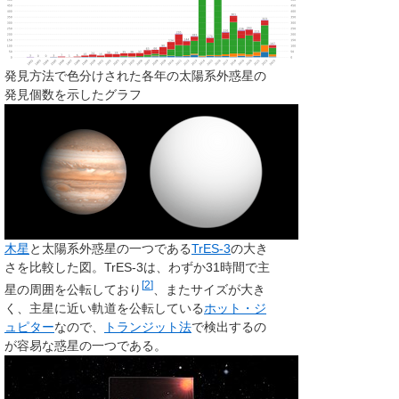
発見方法で色分けされた各年の太陽系外惑星の
発見個数を示したグラフ
木星
と太陽系外惑星の一つである
TrES-3
の大き
さを比較した図。TrES-3は、わずか31時間で主
[
2
]
星の周囲を公転しており
、またサイズが大き
く、主星に近い軌道を公転している
ホット・ジ
ュピター
なので、
トランジット法
で検出するの
が容易な惑星の一つである。