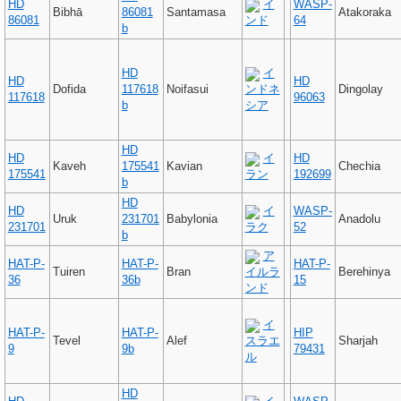
HD
イ
WASP-
Bibhā
86081
Santamasa
Atakoraka
86081
ンド
64
b
HD
イ
HD
HD
Dofida
117618
Noifasui
ンドネ
Dingolay
117618
96063
b
シア
HD
HD
イ
HD
Kaveh
175541
Kavian
Chechia
175541
ラン
192699
b
HD
HD
イ
WASP-
Uruk
231701
Babylonia
Anadolu
231701
ラク
52
b
ア
HAT-P-
HAT-P-
HAT-P-
Tuiren
Bran
イルラ
Berehinya
36
36b
15
ンド
イ
HAT-P-
HAT-P-
HIP
Tevel
Alef
スラエ
Sharjah
9
9b
79431
ル
HD