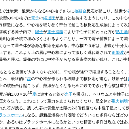
恒星では炭素・酸素からなる中心核でさらに
核融合
反応が起こり、酸素や
段階の中心核では
電子
の
縮退圧
が重力と拮抗するようになり、この中心
う構造になる。中心核を取り巻く部分で起こる核反応生成物によって次
構成する原子内で、
陽子
が
電子捕獲
により中性子に変わった方が
熱力学
過剰な原子核で埋め尽くされるようになり、一方で電子捕獲によって減
くなって星全体が急激な収縮を始める。中心核の収縮は、密度が十分大
止する。これより上の層は中心核によって激しく跳ね返されて
衝撃波
が
爆発と呼ぶ。爆発の後には中性子からなる高密度の核が残り、これが中
はもともと密度が大きくないために、中心核が途中で縮退することなく、
られ、最終的に
鉄
の中心核が作られる段階まで核反応が進む。鉄原子は
上の核融合は起こらず、熱源がなくなるために鉄でできた中心核は重力
10
度が約
1.00
×
10
度
に達すると鉄が
光子
を吸収し、ヘリウムと中性子に
圧力を失う。これによって重力を支えられなくなり、星全体が
重力崩壊
れた芯が残る。残った芯の質量が太陽の2-3倍程度なら中性子星として
ラックホール
になる。超新星爆発の前段階でどういった条件ならばどの
か、あるいはブラックホールになるかといった精密な条件は現在ではあ
星はほぼブラックホールになると考えられている。