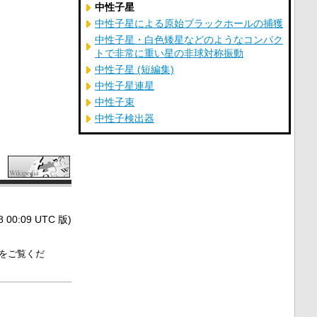
中性子星
中性子星による原始ブラックホールの捕獲
中性子星・白色矮星などのようなコンパク
トで非常に重い星の非球対称振動
中性子星 (短編集)
中性子星連星
中性子束
中性子検出器
0:09 UTC 版)
をご覧くだ