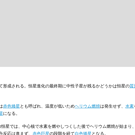
て形成される。恒星進化の最終期に中性子星が残るかどうかは恒星の
質
は
赤色矮星
とも呼ばれ、温度が低いため
ヘリウム
燃焼
は発生せず、
水素
星
になる。
での恒星では、中心核で水素を燃やしつくした後でヘリウム燃焼が始まり
合反応は進まず、
赤色巨星
の段階を経て
白色矮星
となる。