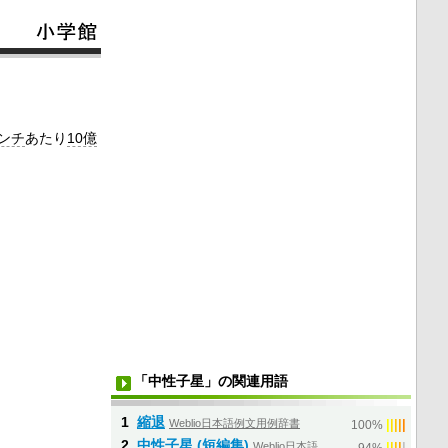
ンチ
あたり
10億
「中性子星」の関連用語
1
縮退
Weblio日本語例文用例辞書
|
|
|
|
|
100%
2
中性子星 (短編集)
Weblio日本語
|
|
|
|
|