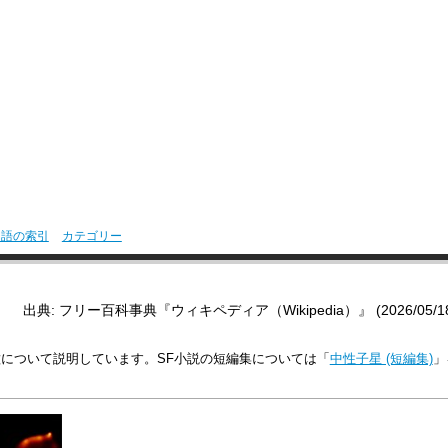
用語の索引
カテゴリー
出典: フリー百科事典『ウィキペディア（Wikipedia）』 (2026/05/18 0
について説明しています。SF小説の短編集については「
中性子星 (短編集)
」