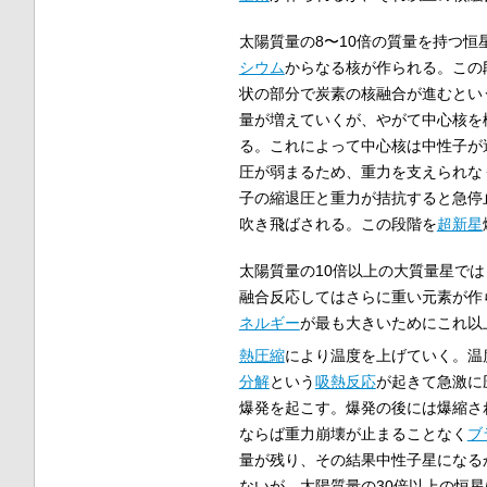
太陽質量の8〜10倍の質量を持つ
シウム
からなる核が作られる。この
状の部分で炭素の核融合が進むとい
量が増えていくが、やがて中心核を
る。これによって中心核は中性子が
圧が弱まるため、重力を支えられな
子の縮退圧と重力が拮抗すると急停
吹き飛ばされる。この段階を
超新星
太陽質量の10倍以上の大質量星で
融合反応してはさらに重い元素が作
ネルギー
が最も大きいためにこれ以
熱圧縮
により温度を上げていく。温
分解
という
吸熱反応
が起きて急激に
爆発を起こす。爆発の後には爆縮さ
ならば重力崩壊が止まることなく
ブ
量が残り、その結果中性子星になる
ないが、太陽質量の30倍以上の恒