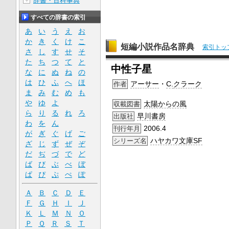
辞書・百科事典
＋
すべての辞書の索引
あ
い
う
え
お
か
き
く
け
こ
短編小説作品名辞典
索引トッ
さ
し
す
せ
そ
た
ち
つ
て
と
中性子星
な
に
ぬ
ね
の
は
ひ
ふ
へ
ほ
アーサー
・
C.
クラーク
作者
ま
み
む
め
も
や
ゆ
よ
太陽からの風
収載図書
ら
り
る
れ
ろ
早川書房
出版社
わ
を
ん
2006.4
刊行年月
が
ぎ
ぐ
げ
ご
ハヤカワ文庫SF
シリーズ名
ざ
じ
ず
ぜ
ぞ
だ
ぢ
づ
で
ど
ば
び
ぶ
べ
ぼ
ぱ
ぴ
ぷ
ぺ
ぽ
Ａ
Ｂ
Ｃ
Ｄ
Ｅ
Ｆ
Ｇ
Ｈ
Ｉ
Ｊ
Ｋ
Ｌ
Ｍ
Ｎ
Ｏ
Ｐ
Ｑ
Ｒ
Ｓ
Ｔ