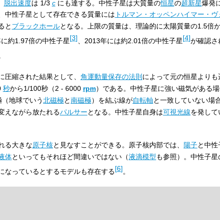
、
脱出速度
は
1/3
c
にも達する。中性子星は大質量の
恒星
の
超新星
爆発
、中性子星として存在できる質量には
トルマン・オッペンハイマー・ヴ
ると
ブラックホール
となる。上限の質量は、理論的に太陽質量の1.5倍か
[
3
]
[
4
]
年に約1.97倍の中性子星
、2013年には約2.01倍の中性子星
が確認さ
。
に圧縮された結果として、
角運動量保存の法則
によって元の恒星よりも
0
秒
から
1/100
秒（2 - 6000
rpm
）である。中性子星に強い磁気がある場
極（地球でいう
北磁極
と
南磁極
）を結ぶ線が
自転軸
と一致していない場
変えながら放たれる
パルサー
となる。中性子星自身は
可視光線
を発して
れる大きな
原子核
と見なすことができる。原子核内部では、
陽子
と中性
液体
といってもそれほど間違いではない（
液滴模型
も参照）。中性子星
[
6
]
になっているとするモデルも存在する
。