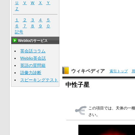
Ｕ
Ｖ
Ｗ
Ｘ
Ｙ
Ｚ
１
２
３
４
５
６
７
８
９
０
記号
Weblioのサービス
英会話コラム
Weblio英会話
英語の質問箱
ウィキペディア
索引トップ
語彙力診断
スピーキングテスト
中性子星
この項目では、天体の一種
さい。