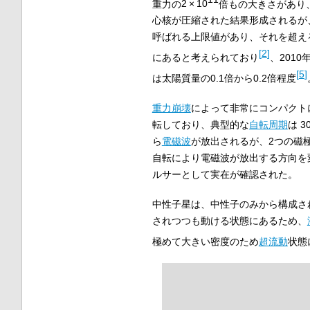
重力の
2
×
10
倍もの大きさがあり
心核が圧縮された結果形成されるが
呼ばれる上限値があり、それを超え
[
2
]
にあると考えられており
、2010
[
5
]
は太陽質量の0.1倍から0.2倍程度
重力崩壊
によって非常にコンパクト
転しており、典型的な
自転周期
は
3
ら
電磁波
が放出されるが、2つの磁
自転により電磁波が放出する方向を
ルサーとして実在が確認された。
中性子星は、中性子のみから構成さ
されつつも動ける状態にあるため、
極めて大きい密度のため
超流動
状態