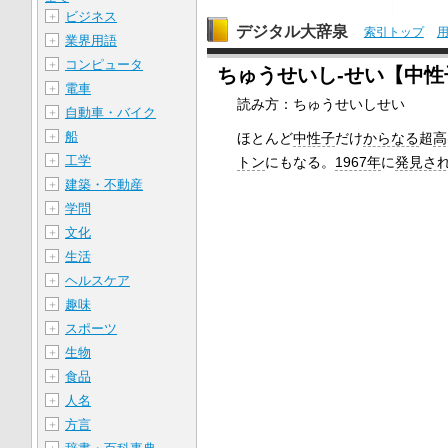
ビジネス
＋
デジタル大辞泉
索引トップ
業界用語
＋
コンピュータ
＋
ちゅうせいし‐せい【中性
電車
＋
読み方：ちゅうせいしせい
自動車・バイク
＋
船
ほとんど
中性子
だけ
からなる
超
高
＋
工学
トン
にもなる。
1967年
に
発見さ
＋
建築・不動産
＋
学問
＋
文化
＋
生活
＋
ヘルスケア
＋
趣味
＋
スポーツ
＋
生物
＋
食品
＋
人名
＋
方言
＋