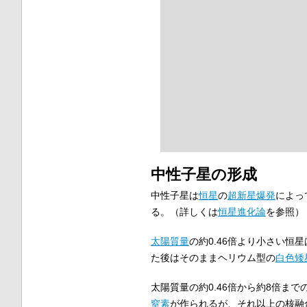
中性子星の形成
中性子星は
恒星
の
超新星爆発
によっ
る。（詳しくは
恒星進化論
を参照）
太陽質量
の約0.46倍より小さい恒星
た後はそのままヘリウム型の
白色矮
太陽質量の約0.46倍から約8倍ま
窒素
が作られるが、それ以上の核融