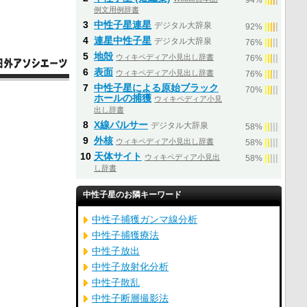
94%
例文用例辞書
3
中性子星連星
デジタル大辞泉
|
|
|
|
|
92%
4
連星中性子星
デジタル大辞泉
|
|
|
|
|
76%
5
地殻
ウィキペディア小見出し辞書
|
|
|
|
|
76%
6
表面
ウィキペディア小見出し辞書
|
|
|
|
|
76%
7
中性子星による原始ブラック
|
|
|
|
|
70%
ホールの捕獲
ウィキペディア小見
出し辞書
8
X線パルサー
デジタル大辞泉
|
|
|
|
|
58%
9
外核
ウィキペディア小見出し辞書
|
|
|
|
|
58%
10
天体サイト
ウィキペディア小見出
|
|
|
|
|
58%
し辞書
中性子星のお隣キーワード
中性子捕獲ガンマ線分析
中性子捕獲療法
中性子放出
中性子放射化分析
中性子散乱
中性子断層撮影法