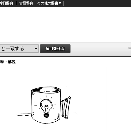
韓日辞典
古語辞典
その他の辞書▼
意味・解説