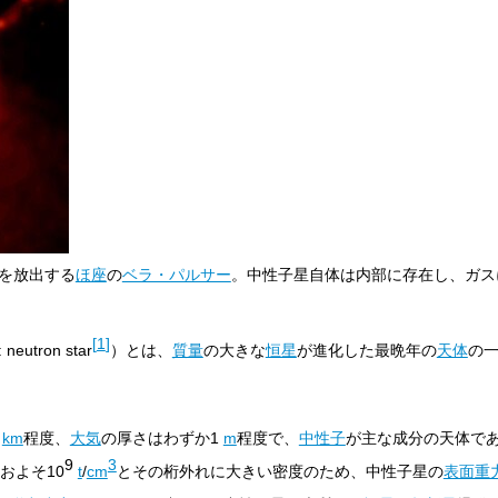
を放出する
ほ座
の
ベラ・パルサー
。中性子星自体は内部に存在し、ガス
[
1
]
:
neutron star
）とは、
質量
の大きな
恒星
が進化した最晩年の
天体
の
km
程度、
大気
の厚さはわずか
1
m
程度で、
中性子
が主な成分の天体で
9
3
およそ
10
t
/
cm
とその桁外れに大きい密度のため、中性子星の
表面重