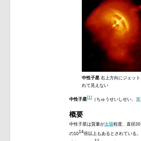
中性子星
右上方向にジェット
れて見えない
[
1
]
中性子星
（ちゅうせいしせい、
英
概要
中性子星は質量が
太陽
程度、直径
20
14
の
10
倍以上もあるとされている。
11