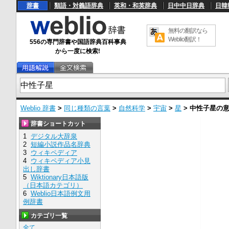
辞書
類語・対義語辞典
英和・和英辞典
日中中日辞典
日韓
無料の翻訳なら
Weblio翻訳！
556の専門辞書や国語辞典百科事典
から一度に検索!
Weblio 辞書
>
同じ種類の言葉
>
自然科学
>
宇宙
>
星
>
中性子星
の
辞書ショートカット
1
デジタル大辞泉
2
短編小説作品名辞典
3
ウィキペディア
4
ウィキペディア小見
出し辞書
5
Wiktionary日本語版
（日本語カテゴリ）
6
Weblio日本語例文用
例辞書
カテゴリ一覧
全て