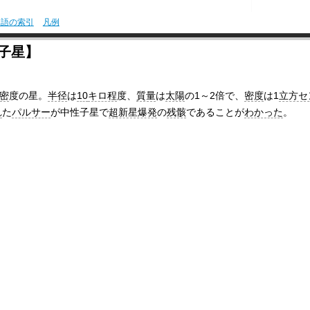
用語の索引
凡例
子星】
密
度の星。
半径
は
10
キロ程
度、
質量
は
太陽
の1～2倍で、
密度
は1
立方セ
れ
た
パルサー
が中性子星で
超新星爆発
の
残骸
であることが
わかった
。