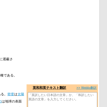
に遮蔽さ
一種である。
英和和英テキスト翻訳
>> Weblio翻訳
ある。
密度
は
太陽
力
は地球の表面