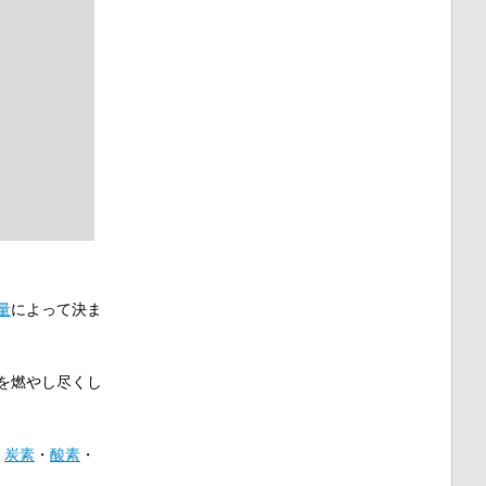
量
によって決ま
を燃やし尽くし
、
炭素
・
酸素
・