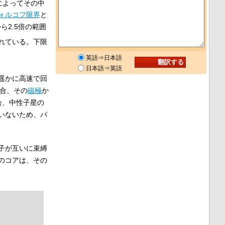
によってその中
ォルコフ限界
と
ら2.5倍の範囲
れている。下限
英語⇒日本語
日本語⇒英語
遥かに高速で回
合、その
磁極
か
合、中性子星の
いないため、パ
子が互いに束縛
のコアは、その