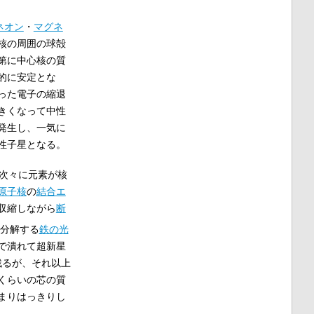
ネオン
・
マグネ
核の周囲の球殻
第に中心核の質
的に安定とな
った電子の縮退
きくなって中性
発生し、一気に
性子星となる。
次々に元素が核
原子核
の
結合エ
収縮しながら
断
分解する
鉄の光
で潰れて超新星
残るが、それ以上
くらいの芯の質
まりはっきりし