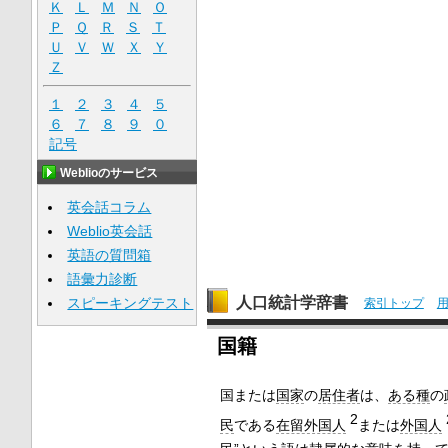
Ｋ
Ｌ
Ｍ
Ｎ
Ｏ
Ｐ
Ｑ
Ｒ
Ｓ
Ｔ
Ｕ
Ｖ
Ｗ
Ｘ
Ｙ
Ｚ
１
２
３
４
５
６
７
８
９
０
記号
Weblioのサービス
英会話コラム
Weblio英会話
英語の質問箱
語彙力診断
人口統計学辞書
スピーキングテスト
索引トップ
国籍
国または
国家
の
居住者
は、
ある種
の
2
民
である
在留外国人
または
外国人