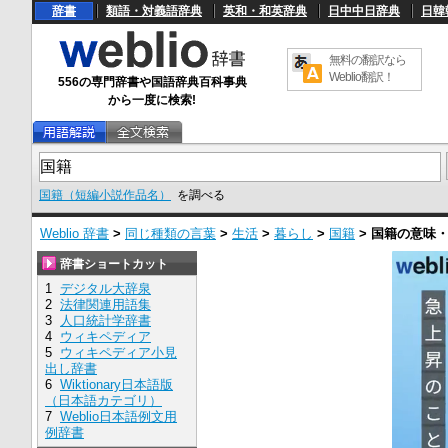
辞書
類語・対義語辞典
英和・和英辞典
日中中日辞典
日韓
無料の翻訳なら
Weblio翻訳！
556の専門辞書や国語辞典百科事典
から一度に検索!
国籍（短編小説作品名）
を調べる
Weblio 辞書
>
同じ種類の言葉
>
生活
>
暮らし
>
国籍
>
国籍
の意味
辞書ショートカット
1
デジタル大辞泉
2
法律関連用語集
3
人口統計学辞書
4
ウィキペディア
5
ウィキペディア小見
出し辞書
6
Wiktionary日本語版
（日本語カテゴリ）
7
Weblio日本語例文用
例辞書