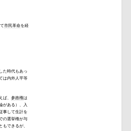
て
市民革命
を経
した時代もあっ
ては内外人平等
えば、
参政権
は
論がある）、入
従事して生計を
での選挙権が与
ともできるが、