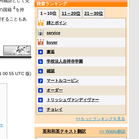
同義語
として
受
検索ランキング
4
の国籍
を持
1～10位
11～20位
21～30位
別する
こともあ
姉とボイン
service
buyer
邂逅
学校法人吉祥寺学園
確認
0:55 UTC 版)
マートルコービン
オーダー
トリッシュヴァンディヴァー
チョレイ
>>もっとランキングを見る
ャ
英和和英テキスト翻訳
>> Weblio翻訳