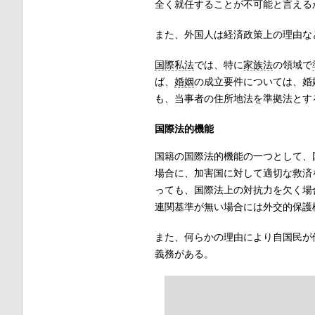
全く就任することが不可能と言える
また、外国人は経済政策上の理由な
国際私法
では、特に
家族法
の領域で
ば、
婚姻
の成立要件については、婚
も、当事者の住所地法を準拠法とす
国際法的機能
国籍の国際法的機能の一つとして、
場合に、加害国に対して適切な救済
っても、国際法上の対抗力を欠く場
連関基準が無い場合には外交的保護
また、何らかの理由により自国民が
義務がある。