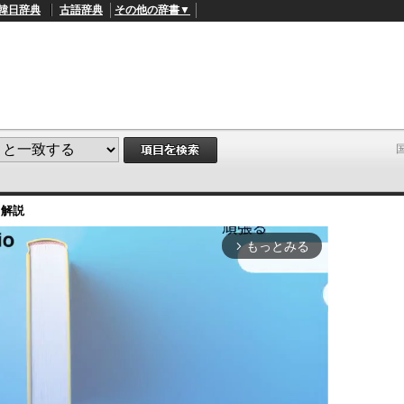
韓日辞典
古語辞典
その他の辞書▼
・解説
もっとみる
arrow_forward_ios