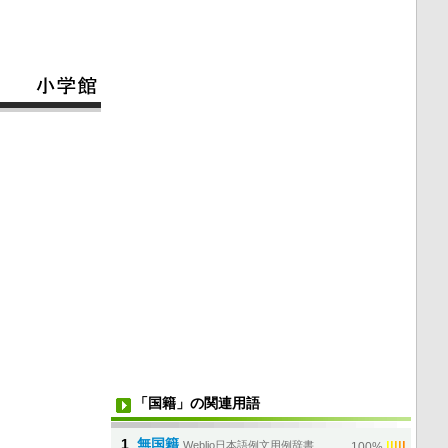
「国籍」の関連用語
1
無国籍
Weblio日本語例文用例辞書
|
|
|
|
|
100%