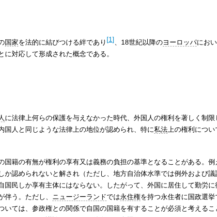
[
1
]
の
国家
を法的に結びつける絆であり
、18世紀以降の
ヨーロッパ
におい
とに対応して形成された概念である。
人
に法律上何らの保護を与えなかった時代、外国人の権利を著しく制限
内国人と同じような法律上の地位が認められ、特に
私法
上の権利につい
の国籍の有無が権利の享有又は義務の負担の基準となることがある。例
しか認められないと解され（ただし、地方自治体水準では例外および議
自国民しか享有主体にはならない。したがって、外国に居住して勤労に
が伴う。ただし、
ニュージーランド
では
永住権
を持つ永住者に国政選挙
ついては、参政権との関係で自国の国籍を有することが必須と考えるこ