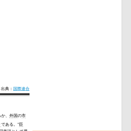
出典：
国際連合
るか、
外国
の
市
々
である。“
臣