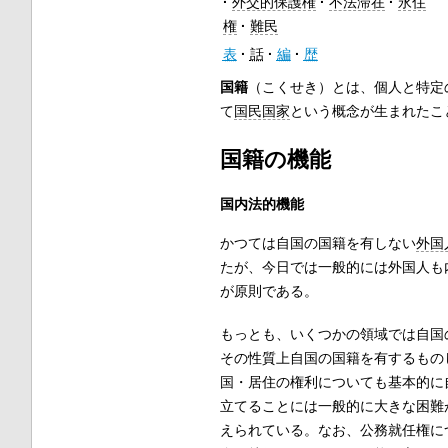
外交的保護権
不法滞在
永住
権
難民
表
話
編
歴
国籍
（こくせき）とは、個人と特定
て
国民国家
という概念が生まれたこ
国籍の機能
国内法的機能
かつては自国の国籍を有しない
外国
たが、今日では一般的には外国人も
が原則である。
もっとも、いくつかの領域では自国
その性質上自国の国籍を有するもの
国・居住の権利についても基本的に
立てることには一般的に大きな困難
えられている。なお、公務就任権に