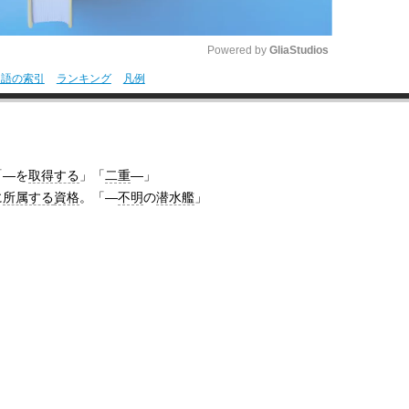
Powered by 
GliaStudios
用語の索引
ランキング
凡例
M
u
t
「―を
取得する
」「
二重
―」
e
に
所属する
資格
。「―
不明
の
潜水艦
」