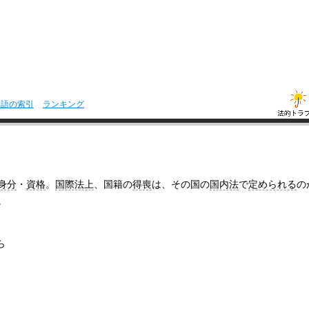
用語の索引
ランキング
身分
・
資格
。
国際法上
、国籍の
得喪
は、その国の
国内法
で
定められる
の
。
ら