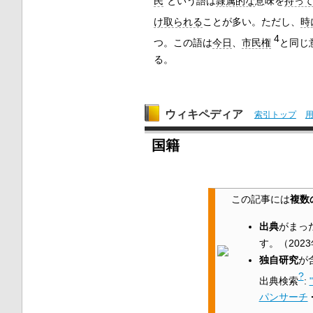
民
”という語は
隷属的な
意味を
持っ
け取られる
ことが多い。ただし、
時
4
つ。この語は
今日
、
市民権
と同じ
る。
ウィキペディア
索引トップ
国籍
この記事には
複数
出典
がまっ
す。
（
202
独自研究
が
?
出典検索
:
パンサーチ