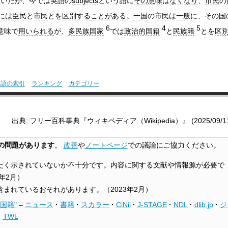
て
いたが、今では英語の
subjects
という語に
その意味
は
なくなり
、
市民
の
には
臣民
と
市民
とを
区別する
ことがある
。
一国
の
市民
は
一般に
、その国
6
4
5
意味で
用いられる
が、
多民族国家
では
政治的国籍
と
民族籍
とを
区
用語の索引
ランキング
カテゴリー
出典: フリー百科事典『ウィキペディア（Wikipedia）』 (2025/09/11 0
の問題があります
。
改善
や
ノートページ
での議論にご協力ください。
たく示されていないか不十分です。内容に関する文献や情報源が必要で
3年2月
）
含まれているおそれがあります。
（
2023年2月
）
"国籍"
–
ニュース
·
書籍
·
スカラー
·
CiNii
·
J-STAGE
·
NDL
·
dlib.jp
·
ジ
·
TWL