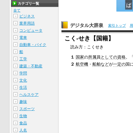
カテゴリ一覧
全て
ビジネス
＋
業界用語
＋
デジタル大辞泉
索引トップ
コンピュータ
＋
こく‐せき【国籍】
電車
＋
自動車・バイク
＋
読み方：こくせき
船
＋
１
国家
の
所属
員
としての
資格
。
工学
＋
２
航空機
・
船舶など
が
一定の
国
建築・不動産
＋
学問
＋
文化
＋
生活
＋
ヘルスケア
＋
趣味
＋
スポーツ
＋
生物
＋
食品
＋
人名
＋