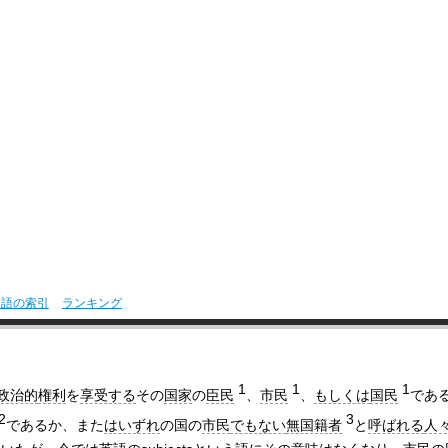
用語の索引
ランキング
1
1
1
政治的
権利
を
享受する
その
国家
の
臣民
、
市民
、
もしくは
国民
であ
2
3
であるか、また
はいずれ
の国の
市民
でもない
無国籍者
と
呼ばれる
人