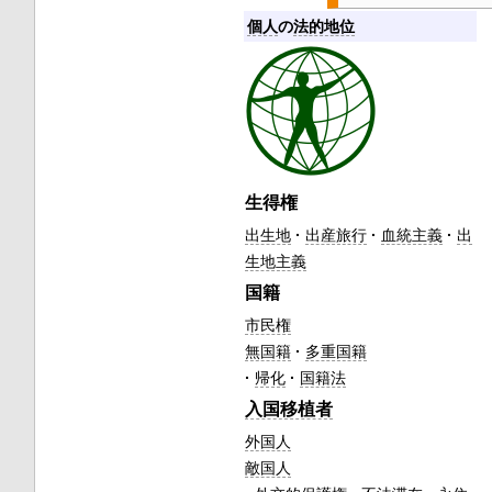
個人
の
法的地位
生得権
出生地
出産旅行
血統主義
出
生地主義
国籍
市民権
無国籍
多重国籍
帰化
国籍法
入国移植者
外国人
敵国人