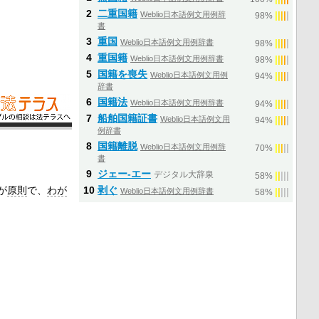
2
二重国籍
Weblio日本語例文用例辞
|
|
|
|
|
98%
書
3
重国
Weblio日本語例文用例辞書
|
|
|
|
|
98%
4
重国籍
Weblio日本語例文用例辞書
|
|
|
|
|
98%
5
国籍を喪失
Weblio日本語例文用例
|
|
|
|
|
94%
辞書
6
国籍法
Weblio日本語例文用例辞書
|
|
|
|
|
94%
7
船舶国籍証書
Weblio日本語例文用
|
|
|
|
|
94%
例辞書
8
国籍離脱
Weblio日本語例文用例辞
|
|
|
|
|
70%
書
9
ジェー‐エー
デジタル大辞泉
|
|
|
|
|
58%
が
原則
で、
わが
10
剥ぐ
Weblio日本語例文用例辞書
|
|
|
|
|
58%