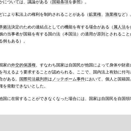
かについては、議論がある（
国籍条項
を参照）。
どにより私法上の権利を制約されることがある（
鉱業権
、
漁業権
など）
準拠法
決定のための連結点としての機能を有する場合がある（
属人法
を
姻の当事者が国籍を有する国の法（本国法）の適用が原則とされること
る例もある）。
国家の
外交的保護権
、すなわち国家は自国民が他国によって身体や財産
を与えるよう要求することが認められる。ここで、国内法上有効に付与
合がある。
国際司法裁判所
は
ノッテボーム事件
において、個人と国籍国
権を発動できないとした。
他国に在留することができなくなった場合には、国家は自国民を自国領