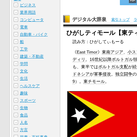
ビジネス
＋
業界用語
＋
デジタル大辞泉
コンピュータ
索引トップ
＋
電車
＋
ひがしティモール【東テ
自動車・バイク
＋
読み方：ひがしてぃもーる
船
＋
工学
＋
《
East Timor
》
東南アジア
、
小ス
建築・不動産
＋
ディリ
。
16世紀以降
ポルトガル
学問
＋
も、東半では
ポルトガル
支配
が
続
文化
＋
ドネシア
が
軍事
侵攻
。
独立闘争
の
生活
＋
9
）。
東チモール
。
ヘルスケア
＋
趣味
＋
スポーツ
＋
生物
＋
食品
＋
人名
＋
方言
＋