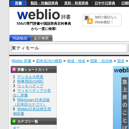
辞書
類語・対義語辞典
英和・和英辞典
日中中日辞典
日韓
無料の翻訳なら
Weblio翻訳！
556の専門辞書や国語辞典百科事典
から一度に検索!
Weblio 辞書
>
固有名詞の種類
>
地域・地名
>
国家・自治体
>
国名
辞書ショートカット
1
デジタル大辞泉
2
時事用語のABC
3
ウィキペディア
4
ウィキペディア小見
出し辞書
5
Wiktionary日本語版
（日本語カテゴリ）
6
Weblio日本語例文用
例辞書
カテゴリ一覧
全て