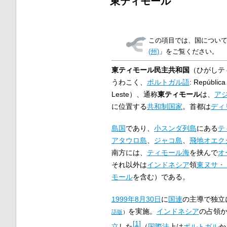
東ティモール
この項目では、国につい
(州)
」をご覧ください。
東ティモール民主共和国
（ひがしテ
うわこく、
ポルトガル語
:
República
Leste
）、通称
東ティモール
は、
ア
に位置する
共和制
国家
。首都は
ディ
島国
であり、
小スンダ列島
にある
テ
アタウロ島
、
ジャコ島
、
飛地
オエク
南方には、
ティモール海
を挟んで
オ
それ以外は
インドネシア
領
東ヌサ・
モール
を含む）である。
1999年
8月30日
に
国連
の主導で独立
を実施。
インドネシア
の占領
語版
）
[
1
]
立
した
（
国際法
上は
ポルトガル
か