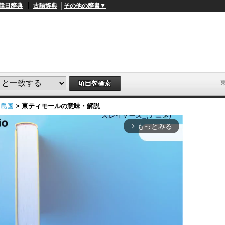
韓日辞典
古語辞典
その他の辞書▼
>
島国
>
東ティモール
の意味・解説
もっとみる
arrow_forward_ios