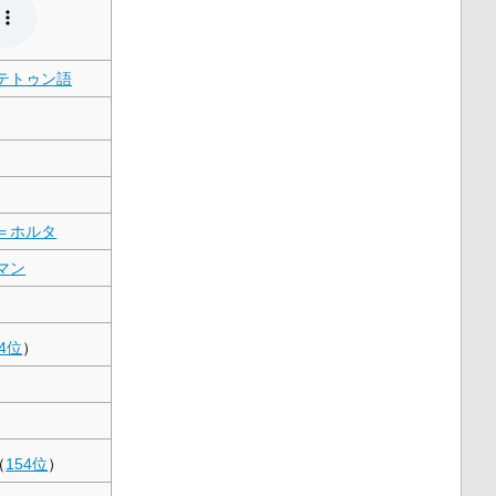
テトゥン語
＝ホルタ
マン
54位
）
（
154位
）