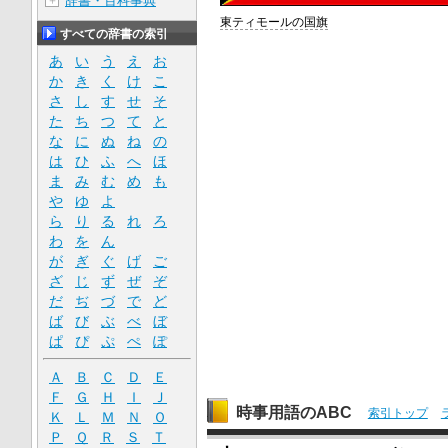
辞書・百科事典
＋
東ティモールの国旗
すべての辞書の索引
あ
い
う
え
お
か
き
く
け
こ
さ
し
す
せ
そ
た
ち
つ
て
と
な
に
ぬ
ね
の
は
ひ
ふ
へ
ほ
ま
み
む
め
も
や
ゆ
よ
ら
り
る
れ
ろ
わ
を
ん
が
ぎ
ぐ
げ
ご
ざ
じ
ず
ぜ
ぞ
だ
ぢ
づ
で
ど
ば
び
ぶ
べ
ぼ
ぱ
ぴ
ぷ
ぺ
ぽ
Ａ
Ｂ
Ｃ
Ｄ
Ｅ
Ｆ
Ｇ
Ｈ
Ｉ
Ｊ
時事用語のABC
索引トップ
Ｋ
Ｌ
Ｍ
Ｎ
Ｏ
Ｐ
Ｑ
Ｒ
Ｓ
Ｔ