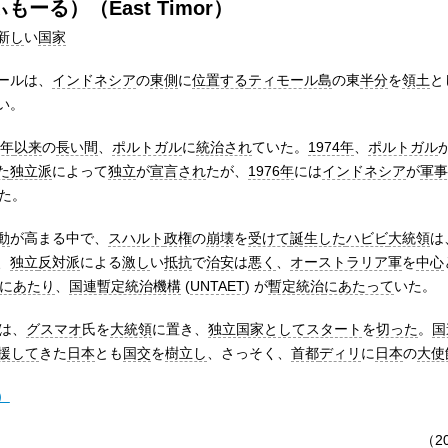
ーる）（East Timor）
新し
い
国家
ールは、
インドネシア
の
東側
に
位置する
ティモール島
の東
半分
を
領土
と
い。
9年
以来
の
長い間
、
ポルトガル
に
統治され
ていた。
1974年
、
ポルトガル
た
独立派
によって
独立
が
宣言され
たが、
1976年
には
インドネシア
が
軍事
た。
動
が高まる中で、
スハルト
政権
の
崩壊
を
受けて
誕生した
ハビビ
大統領
は
、
独立
反対派
による
激し
い
抵抗
で
治安
は
悪く
、
オーストラリア軍
を
中心
にあたり
、
国連暫定統治機構
(
UNTAET
) が
暫定統治
にあたって
いた。
は、
グスマオ
氏を
大統領
に置き、
独立国家として
スタート
を
切った
。
国
援して
きた
日本
とも
国交
を
樹立し
、さっそく、
首都
ディリ
に
日本
の
大使
）
（20