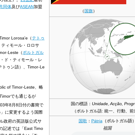
共同体
及び
ASEAN
加盟
（
国旗
）
Timor Lorosa'e
（
テトゥ
・ティモール・ロロサ
mor-Leste
（
ポルトガル
・ド・ティモール・レ
テトゥン語
）、
Timor-Le
lic of Timor-Leste
、略
 Timor
でも通じるが
国の標語：
Unidade, Acção, Prog
03年8月8日付の書簡で
（ポルトガル語: 統一、行動、前
ste」に変更するよう国際
国歌
：
Pátria
ル政府の英語版公式サ
（ポルトガル語
祖国
では「East Timo