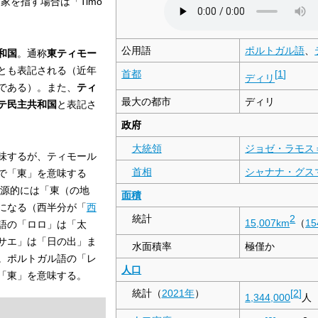
家を指す場合は「Timo
公用語
ポルトガル語
、
和国
。通称
東ティモー
とも表記される（近年
首都
[
1
]
ディリ
である）。また、
ティ
最大の都市
ディリ
テ民主共和国
と表記さ
政府
大統領
ジョゼ・ラモス
味するが、ティモール
首相
シャナナ・グス
で「東」を意味する
語源的には「東（の地
面積
になる（西半分が「
西
統計
2
15,007
km
（
1
語の「ロロ」は「太
サエ」は「日の出」ま
水面積率
極僅か
。ポルトガル語の「レ
人口
「東」を意味する。
統計（
2021年
）
[
2
]
1,344,000
人