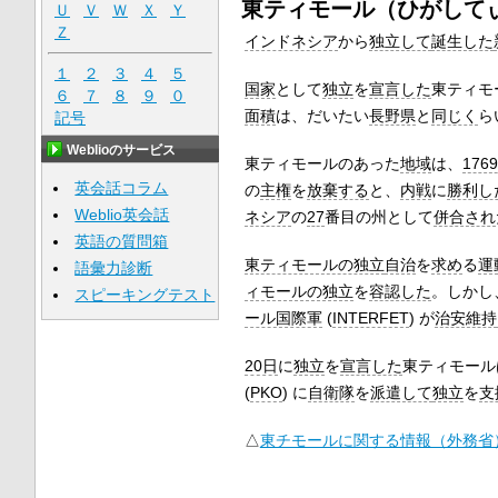
東ティモール（ひがしてぃも
Ｕ
Ｖ
Ｗ
Ｘ
Ｙ
Ｚ
インドネシア
から
独立して
誕生した
１
２
３
４
５
国家
として
独立
を
宣言した
東ティモ
６
７
８
９
０
面積
は、だいたい
長野県
と
同じく
ら
記号
Weblioのサービス
東ティモールのあった
地域
は、
176
英会話コラム
の
主権
を
放棄する
と、
内戦
に
勝利し
Weblio英会話
ネシア
の
27
番目の州として
併合され
英語の質問箱
東ティモールの独立
自治
を
求め
る
運
語彙力診断
ィモールの独立
を
容認した
。しかし
スピーキングテスト
ール国際軍
(
INTERFET
) が
治安維持
20日
に
独立
を
宣言した
東ティモール
(
PKO
) に
自衛隊
を
派遣して
独立
を
支
△
東チモールに関する情報（外務省