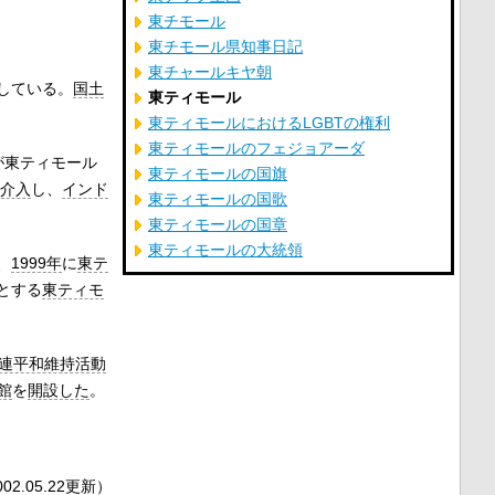
東チモール
東チモール県知事日記
東チャールキヤ朝
している。
国土
東ティモール
東ティモールにおけるLGBTの権利
東ティモールのフェジョアーダ
が東ティモール
東ティモールの国旗
介入
し、
インド
東ティモールの国歌
東ティモールの国章
東ティモールの大統領
、
1999年
に
東テ
とする
東ティモ
連平和維持活動
館
を
開設した
。
02.05.22
更新
）