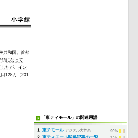
主共和国
。
首都
ア
領
になって
言した
が、
イン
人口
128
万
（
201
「東ティモール」の関連用語
1
東チモール
デジタル大辞泉
|
|
|
|
|
90%
2
東ティモール関係記事の一覧
|
|
|
|
|