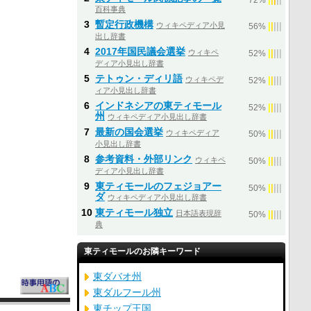
72%
百科事典
3
暫定行政機構
ウィキペディア小見
|
|
|
|
|
56%
出し辞書
4
2017年国民議会選挙
ウィキペ
|
|
|
|
|
52%
ディア小見出し辞書
5
テトゥン・ディリ語
ウィキペデ
|
|
|
|
|
52%
ィア小見出し辞書
6
インドネシアの東ティモール
|
|
|
|
|
52%
州
ウィキペディア小見出し辞書
7
最新の国会選挙
ウィキペディア
|
|
|
|
|
50%
小見出し辞書
8
参考資料・外部リンク
ウィキペ
|
|
|
|
|
50%
ディア小見出し辞書
9
東ティモールのフェジョアー
|
|
|
|
|
50%
ダ
ウィキペディア小見出し辞書
10
東ティモール独立
日本語表現辞
|
|
|
|
|
50%
典
東ティモールのお隣キーワード
東ダバオ州
東ダルフール州
東チップ王国