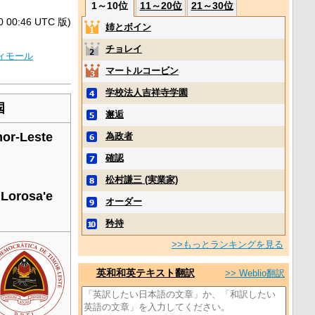
1～10位
11～20位
21～30位
0:46 UTC 版)
姉とボイン
チョレイ
ィモール
マートルコービン
学校法人吉祥寺学園
国
邂逅
mor-Leste
為政者
確認
松村謙三 (実業家)
 Lorosa'e
オーダー
矜持
>>もっとランキングを見る
英和和英テキスト翻訳
>> Weblio翻訳