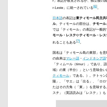
r」表記が散見されるが、独立後の国
[
6
]
r-Leste」に統一されている
。
日本語
の表記は
東ティモール民主共
ル
。ティモールの部分は、
チモール
では「ティモール」の表記が一般的
モール・レステ
や
ティモール・レス
[
7
]
れることもある
。
国名は「ティモール島の東部」を意
の由来は
マレー語
・
インドネシア語
「ティムール（timur）」であり、
域）の東（半分）」という意味合い
ティモール
」である。）。テトゥン
陽」、「サエ」は「出る」、「ロロ
たはその方角（「東」）を意味する
スチ」（英語読みは「レステ」）も