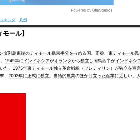
Powered by 
GliaStudios
ランキング
凡例
M
ィモール】
u
t
ンダ列島
東端
の
ティモール島
東
半分
を
占め
る国。
正称
、
東ティモール民
e
領
。
1949年
に
インドネシア
が
オランダ
から
独立し
同島西半が
インドネシ
いた
。
1975年
東ティモール独立革命戦線
（
フレティリン
）が
独立
を
宣
末、
2002年
に
正式に
独立
。
自給的農業
のほか
目立った
産業
に
乏し
い。