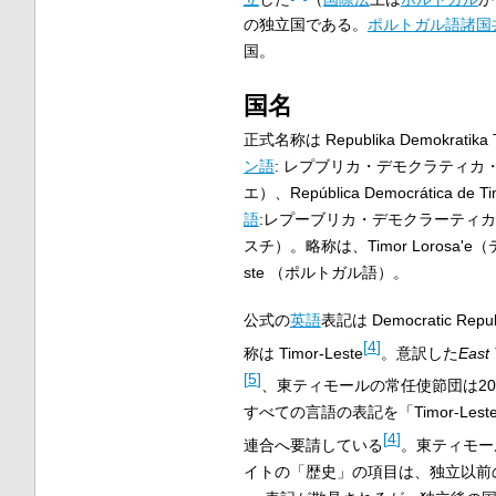
の独立国である。
ポルトガル語諸国
国。
国名
正式名称は
Republika Demokratika 
ン語
:
レプブリカ・デモクラティカ
エ）、
República Democrática de Ti
語
:
レプーブリカ・デモクラーティカ
スチ）。略称は、
Timor Lorosa'e
（
ste
（
ポルトガル語
）。
公式の
英語
表記は
Democratic Repub
[
4
]
称は
Timor-Leste
。意訳した
East
[
5
]
、東ティモールの常任使節団は20
すべての言語の表記を「Timor-Le
[
4
]
連合へ要請している
。東ティモー
イトの「歴史」の項目は、独立以前の記述