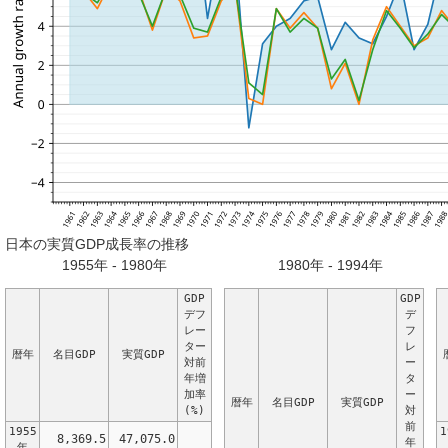
日本の実質GDP成長率の推移
1955年 - 1980年
1980年 - 1994年
GDP
GDP
デフ
デ
レー
フ
ター
レ
暦年
名目GDP
実質GDP
対前
ー
年増
タ
加率
ー
暦年
名目GDP
実質GDP
(%)
対
前
1955
1
8,369.5
47,075.0
年
年