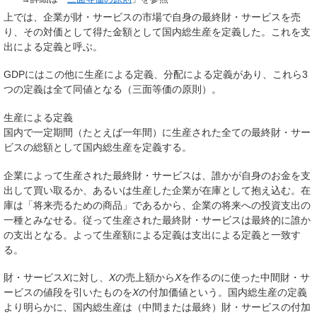
上では、企業が財・サービスの市場で自身の最終財・サービスを売
り、その対価として得た金額として国内総生産を定義した。これを
支
出
による定義と呼ぶ。
GDPにはこの他に
生産
による定義、
分配
による定義があり、これら3
つの定義は全て同値となる（
三面等価の原則
）。
生産による定義
国内で一定期間（たとえば一年間）に生産された全ての最終財・サー
ビスの総額として国内総生産を定義する。
企業によって生産された最終財・サービスは、誰かが自身のお金を支
出して買い取るか、あるいは生産した企業が在庫として抱え込む。在
庫は「将来売るための商品」であるから、企業の将来への投資支出の
一種とみなせる。従って生産された最終財・サービスは最終的に誰か
の支出となる。よって生産額による定義は支出による定義と一致す
る。
財・サービス
X
に対し、
X
の売上額から
X
を作るのに使った中間財・サ
ービスの値段を引いたものを
X
の
付加価値
という。国内総生産の定義
より明らかに、国内総生産は（中間または最終）財・サービスの付加