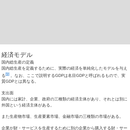
経済モデル
国内総生産の定義
国内総生産を定義するために、実際の経済を単純化したモデルを与え
[
9
]
る
。なお、ここで説明するGDPは
名目GDP
と呼ばれるもので、
実
質GDP
とは異なる。
支出面
国内には
家計
、
企業
、
政府
の三種類の経済主体があり、それとは別に
外国
という経済主体がある。
また
生産物市場
、
生産要素市場
、
金融市場
の三種類の市場がある。
企業が財・サービスを生産するために別の企業から購入する財・サー