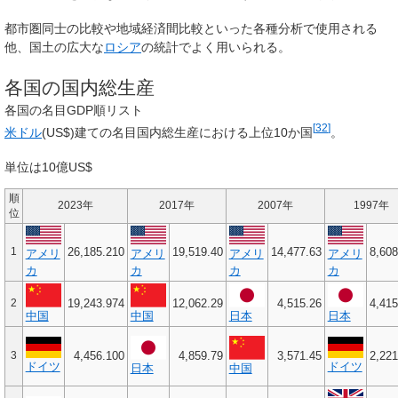
都市圏同士の比較や地域経済間比較といった各種分析で使用される
他、国土の広大な
ロシア
の統計でよく用いられる。
各国の国内総生産
各国の名目GDP順リスト
[
32
]
米ドル
(US$)建ての名目国内総生産における上位10か国
。
単位は10億US$
順
2023年
2017年
2007年
1997年
位
1
26,185.210
19,519.40
14,477.63
8,608
アメリ
アメリ
アメリ
アメリ
カ
カ
カ
カ
2
19,243.974
12,062.29
4,515.26
4,415
中国
中国
日本
日本
3
4,456.100
4,859.79
3,571.45
2,221
ドイツ
ドイツ
日本
中国