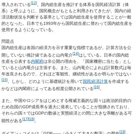
[
12
]
導入されている
。国内総生産を推計する体系を国民経済計算（体
系）と呼ぶように、国民概念がもともと利用されてきたが、国内の経
済活動状況を判断する基準としては国内総生産を使用することが一般
的となった。日本でも1993年から国民総生産に替わって国内総生産を
使用するようになっている。
問題点
国内総生産は各国の経済力を示す重要な指標であるが、計算方法を公
[
14
]
開していない推計値であると山内竜介
はしている。日本の国内総
生産を公表する
内閣府
は非公開の理由を、「国家機密に当たる」とし
ていると山内竜介は主張する。また、山内竜介によれば計算数式は毎
年改良されるので、どれほど客観性、継続性があるか明らかではない
[
15
]
。しかし、どのように基礎統計を用いて
国民経済計算
を作成する
[
16
]
かなどは内閣府によってある程度公開されている
。
また、中国やロシアをはじめとする権威主義的な国々は政治的目的の
ため自国のGDP成長率を過大に発表していることが指摘されており、
それらの国々ではGDPの数値と実態経済との間に大きな乖離がある可
[
17
]
[
18
]
能性がある
。
[
19
]
ダイアン・コイルは「GDP――〈小さくて大きな数字〉の歴史
」