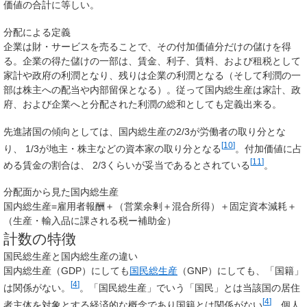
価値の合計に等しい。
分配による定義
企業は財・サービスを売ることで、その付加価値分だけの儲けを得
る。企業の得た儲けの一部は、賃金、利子、賃料、および租税として
家計や政府の利潤となり、残りは企業の利潤となる（そして利潤の一
部は株主への配当や内部留保となる）。従って国内総生産は家計、政
府、および企業へと分配された利潤の総和としても定義出来る。
先進諸国の傾向としては、国内総生産の
2
/
3
が労働者の取り分とな
[
10
]
り、
1
/
3
が地主・株主などの資本家の取り分となる
。付加価値に占
[
11
]
める賃金の割合は、
2
/
3
くらいが妥当であるとされている
。
分配面から見た国内総生産
国内総生産=雇用者報酬＋（営業余剰＋混合所得）＋固定資本減耗＋
（生産・輸入品に課される税ー補助金）
計数の特徴
国民総生産と国内総生産の違い
国内総生産（GDP）にしても
国民総生産
（GNP）にしても、「国籍」
[
4
]
は関係がない。
。「国民総生産」でいう「国民」とは当該国の居住
[
4
]
者主体を対象とする経済的な概念であり国籍とは関係がない
。個人