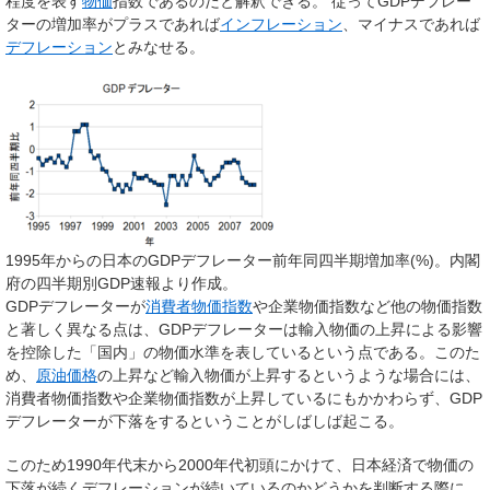
程度を表す
物価
指数であるのだと解釈できる。 従ってGDPデフレー
ターの増加率がプラスであれば
インフレーション
、マイナスであれば
デフレーション
とみなせる。
1995年からの日本のGDPデフレーター前年同四半期増加率(%)。内閣
府の四半期別GDP速報より作成。
GDPデフレーターが
消費者物価指数
や企業物価指数など他の物価指数
と著しく異なる点は、GDPデフレーターは輸入物価の上昇による影響
を控除した「国内」の物価水準を表しているという点である。このた
め、
原油価格
の上昇など輸入物価が上昇するというような場合には、
消費者物価指数や企業物価指数が上昇しているにもかかわらず、GDP
デフレーターが下落をするということがしばしば起こる。
このため1990年代末から2000年代初頭にかけて、日本経済で物価の
下落が続くデフレーションが続いているのかどうかを判断する際に、