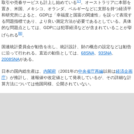
[
7
]
取引や売春サービスも計上し始めている
。オーストラリアに本部を
置き、米国、メキシコ、オランダ、ベルギーなどに支部を持つ経済平
和研究所によると、GDPは「幸福度と国富の関連性」を誤って表現す
る問題指標であり、より良い測定方法が必要であるとしている。具体
的な問題点としては、GDPには犯罪経済などが含まれていることが挙
[
8
]
げられる
。
国連統計委員会が勧告を出し、統計設計、財の概念の設定などは勧告
に沿って行われる。直近の勧告としては、
68SNA
、
93SNA
、
2008SNA
がある。
日本の国内総生産は、
内閣府
（2001年の
中央省庁再編
以前は
経済企画
庁
）が推計し、速報値や改定値として発表しているが、その詳細な計
算方法については他国同様、公開されていない。