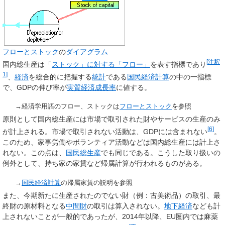
フローとストック
の
ダイアグラム
[
注釈
国内総生産は「
ストック」に対する「
フロー
」
を表す指標であり
1
]
、
経済
を総合的に把握する
統計
である
国民経済計算
の中の一指標
で、GDPの伸び率が
実質経済成長率
に値する。
→経済学用語のフロー、ストックは
フローとストック
を参照
原則として国内総生産には市場で取引された財やサービスの生産のみ
[
6
]
が計上される。市場で取引されない活動は、GDPには含まれない
。
このため、家事労働やボランティア活動などは国内総生産には計上さ
れない。この点は、
国民総生産
でも同じである。こうした取り扱いの
例外として、持ち家の家賃など帰属計算が行われるものがある。
→
国民経済計算
の帰属家賃の説明を参照
また、今期新たに生産されたのでない財（例：古美術品）の取引、最
終財の原材料となる
中間財
の取引は算入されない。
地下経済
なども計
上されないことが一般的であったが、2014年以降、EU圏内では麻薬