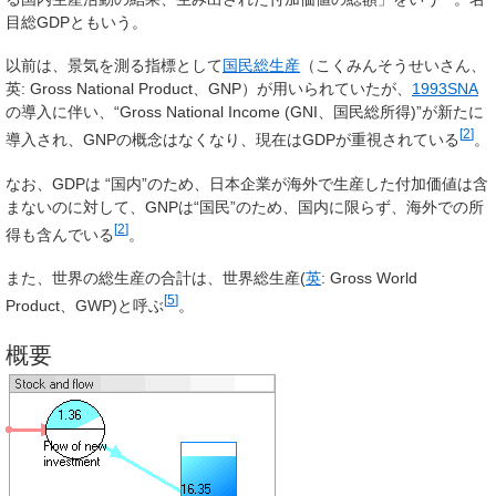
目総GDP
ともいう。
以前は、景気を測る指標として
国民総生産
（こくみんそうせいさん、
英:
Gross National Product
、
GNP
）が用いられていたが、
1993SNA
の導入に伴い、“Gross National Income (GNI、国民総所得)”が新たに
[
2
]
導入され、GNPの概念はなくなり、現在はGDPが重視されている
。
なお、GDPは “国内”のため、日本企業が海外で生産した付加価値は含
まないのに対して、GNPは“国民”のため、国内に限らず、海外での所
[
2
]
得も含んでいる
。
また、世界の総生産の合計は、
世界総生産
(
英
:
Gross World
[
5
]
Product
、
GWP
)と呼ぶ
。
概要