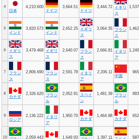
4
4,210.600
3,664.51
3,444.72
1,537
イギリ
ドイツ
ドイツ
日本
ス
5
3,820.573
2,652.25
3,064.35
1,462
イギリ
フラン
インド
インド
ス
ス
6
3,479.468
2,640.07
2,666.81
1,240
イギリ
イギリ
フラン
イタリ
ス
ス
ス
ア
7
2,806.690
2,591.78
2,206.11
965
フラン
フラン
イタリ
中国
ス
ス
ア
8
2,326.620
2,052.81
1,481.39
883
スペイ
ブラジ
ブラジ
カナダ
ン
ル
ル
9
2,136.222
1,950.70
1,464.98
652
イタリ
カナダ
カナダ
ロシア
ア
10
2,059.443
1,649.93
1,397.11
587
スペイ
ブラジ
ブラジ