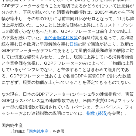
GDPデフレーターを使うことが適切であるかどうかについては見解が
分かれた。下落が続いていた消費者物価指数は、2005年初めから下落
幅が縮小し、その年の10月には前年同月比がゼロとなって、11月以降
は上昇が続いた。このことには原油価格の上昇によるコスト・プッシ
ュの影響がかなりあったため、GDPデフレーターは前年比で1%以上
の下落が続いていた。
量的金融緩和政策
の解除時期を巡って、緩和継
続を望む日本政府と早期解除を望む
日銀
の間で議論が起こり、政府は
GDPデフレーターがデフレであるとして量的金融緩和政策の解除に対
しては慎重な姿勢をみせた。しかし、現実に上昇している消費者物価
と企業物価を無視し、GDPデフレーターのみによって、「物価は上昇
しているがインフレでない」と主張することはきわめて詭弁的であ
る。GDPデフレーターはあくまで名目GDPを実質GDPで割った数値
にすぎず、現実の物価が上がっていることを否定できるものでない。
なお現在、日本のGDPデフレーターはパーシェ型の連鎖指数で、実質
GDPはラスパイレス型の連鎖指数であり、米国の実質GDPはフィッシ
ャー型の連鎖指数が採用されている（パーシェ、ラスパイレス、フィ
ッシャーおよび連鎖指数の説明については、
指数 (経済)
を参照）。
国内純生産
→詳細は「
国内純生産
」を参照