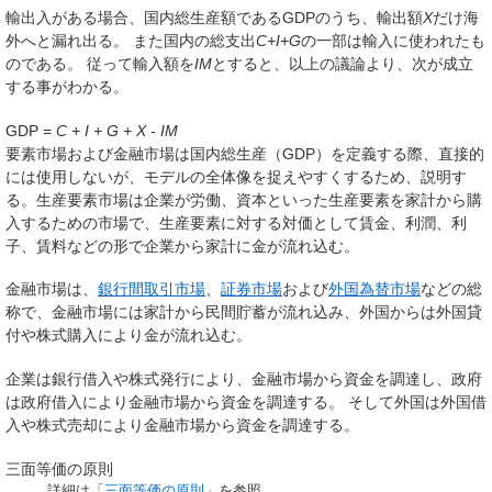
輸出入がある場合、国内総生産額であるGDPのうち、輸出額
X
だけ海
外へと漏れ出る。 また国内の総支出
C+I+G
の一部は輸入に使われたも
のである。 従って輸入額を
IM
とすると、以上の議論より、次が成立
する事がわかる。
GDP =
C + I + G + X - IM
要素市場および金融市場は国内総生産（GDP）を定義する際、直接的
には使用しないが、モデルの全体像を捉えやすくするため、説明す
る。
生産要素市場
は企業が労働、資本といった
生産要素
を家計から購
入するための市場で、生産要素に対する対価として賃金、利潤、利
子、賃料などの形で企業から家計に金が流れ込む。
金融市場
は、
銀行間取引市場
、
証券市場
および
外国為替市場
などの総
称で、金融市場には家計から
民間貯蓄
が流れ込み、外国からは
外国貸
付
や
株式購入
により金が流れ込む。
企業は
銀行借入
や
株式発行
により、金融市場から資金を調達し、政府
は
政府借入
により金融市場から資金を調達する。 そして外国は
外国借
入
や
株式売却
により金融市場から資金を調達する。
三面等価の原則
→詳細は「
三面等価の原則
」を参照