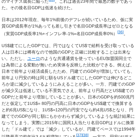
のマイナス成長に陥った
。これは過去23年間で最悪の数字であっ
た。その後名目GDPは低迷を続けた。
日本は2012年現在、毎年1%前後のデフレが続いているため、仮に実
質GDP成長率が1%あっても差し引きで名目GDP成長率はゼロとなる
[
36
]
（実質GDP成長率1%+インフレ率-1%=名目GDP成長率0%）
。
US$建てにしたGDPでは、円ではなくてUS$で給料を受け取っている
人は日本には稀有なので他国のGDPと正確に比較することは出来な
い。ただし、
ユーロ
のような共通通貨を使っているEU加盟国同士で
は為替による変動が無いため実体を反映した比較ができる。例えば、
日本で前年より経済成長したため、円建てのGDPが増加していても、
前年より円安の時は同じ額をUSドル建てにしたGDPでは伸びるどこ
ろか逆に減少しているようにみえることが多い。一方、円建てのGDP
が減少又は低迷している不景気でさえ、前年より円高だとUS$建ての
GDPだと前年より増加していることが多い。日本のGDPを約500兆円
だと仮定して1US$= 80円の円高に日本のGDPをUS$建てで換算する
と約6兆US$になり、1US$=120円の円安でなら約4兆US$となり、円
建てでのGDPが同じ額にもかかわらず減少しているような統計結果に
なってしまう。実際に2015年に国民1人当たり名目GDPはドルに換算
した「ドル建て」では「減少」しているが、円建てベースでは1994年
[
37
]
[
38
]
以降最高で前年比3.4％程増加している
。一方で、円安はUSド