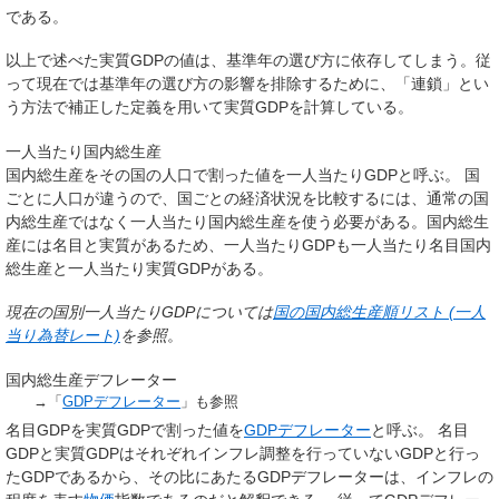
である。
以上で述べた実質GDPの値は、基準年の選び方に依存してしまう。従
って現在では基準年の選び方の影響を排除するために、「連鎖」とい
う方法で補正した定義を用いて実質GDPを計算している。
一人当たり国内総生産
国内総生産をその国の人口で割った値を
一人当たりGDP
と呼ぶ。 国
ごとに人口が違うので、国ごとの経済状況を比較するには、通常の国
内総生産ではなく一人当たり国内総生産を使う必要がある。国内総生
産には名目と実質があるため、一人当たりGDPも一人当たり名目国内
総生産と一人当たり実質GDPがある。
現在の国別一人当たりGDPについては
国の国内総生産順リスト (一人
当り為替レート)
を参照
。
国内総生産デフレーター
→「
GDPデフレーター
」も参照
名目GDPを実質GDPで割った値を
GDPデフレーター
と呼ぶ。 名目
GDPと実質GDPはそれぞれインフレ調整を行っていないGDPと行っ
たGDPであるから、その比にあたるGDPデフレーターは、インフレの