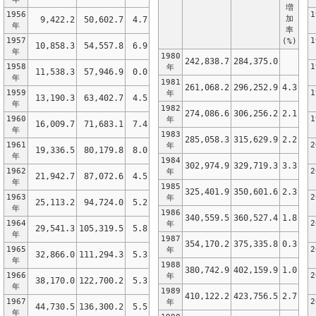
増
1956
1
加
9,422.2
50,602.7
4.7
年
率
1957
1
(%)
10,858.3
54,557.8
6.9
年
1980
242,838.7
284,375.0
1958
1
年
11,538.3
57,946.9
0.0
年
1981
261,068.2
296,252.9
4.3
1959
1
年
13,190.3
63,402.7
4.5
年
1982
274,086.6
306,256.2
2.1
1960
1
年
16,009.7
71,683.1
7.4
年
1983
285,058.3
315,629.9
2.2
1961
2
年
19,336.5
80,179.8
8.0
年
1984
302,974.9
329,719.3
3.3
1962
2
年
21,942.7
87,072.6
4.5
年
1985
325,401.9
350,601.6
2.3
1963
2
年
25,113.2
94,724.0
5.2
年
1986
340,559.5
360,527.4
1.8
1964
2
年
29,541.3
105,319.5
5.8
年
1987
354,170.2
375,335.8
0.3
1965
2
年
32,866.0
111,294.3
5.3
年
1988
380,742.9
402,159.9
1.0
1966
2
年
38,170.0
122,700.2
5.3
年
1989
410,122.2
423,756.5
2.7
1967
2
年
44,730.5
136,300.2
5.5
年