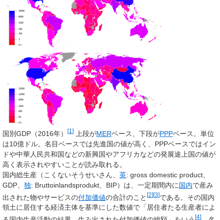
[
1
]
国別GDP（2016年）
上段が
MER
ベース、下段が
PPP
ベース。単位
は10億ドル。名目ベースでは先進国の値が高く、PPPベースではイン
ドや中華人民共和国などの新興国やアフリカなどの発展途上国の値が
高く表示されやすいことが読み取れる。
国内総生産
（こくないそうせいさん、
英
:
gross domestic product
、
GDP
、
独
:
Bruttoinlandsprodukt
、
BIP
）は、一定期間内に
国内
で産み
[
2
]
[
3
]
出された物やサービスの
付加価値
の合計のこと
である。その国内
領土に居住する経済主体を基準にした数値で「居住者たる生産者によ
[
4
]
る国内生産活動の結果、生み出された付加価値の総額」をいう
。
名