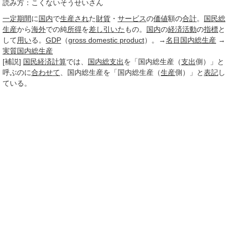
読み方：こくないそうせいさん
一定期間
に
国内
で
生産され
た
財貨
・
サービス
の
価値
額の
合計
。
国民総
生産
から
海外
での純
所得
を
差し引いた
もの。
国内
の
経済活動
の
指標
と
して
用い
る。
GDP
（
gross domestic product
）。→
名目国内総生産
→
実質国内総生産
[補説]
国民経済計算
では、
国内総支出
を「国内総生産（
支出
側）」と
呼ぶのに
合わせて
、国内総生産を「国内総生産（
生産
側）」と
表記
し
ている。