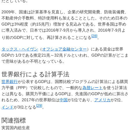
たとしている。
2009年、国連は計算基準を見直し、企業の研究開発費、防衛装備費、
不動産仲介手数料、特許使用料も加えることとした。そのため日本の
GDPは3%程度（約15兆円）増加する見込みである。世界各国は早め
に導入済みで、日本では2016年7-9月から導入され、2016年7-9月よ
[
28
]
り前のGDPに対しても、再計算されることになる
。
タックス・ヘイヴン
（
オフショア金融センター
）にある資金は世界
GDPの
1
/
3
である推定21兆～32兆ドルといわれ、GDPの計算がどこま
で意味があるか不明となっている。
世界銀行による計算手法
世界銀行
が公表するGDPは、国際比較プログラムの計算法による購買
力平価（PPP）で比較したもので、一般的な
為替レート
を使う計算法
とは異なる。購買力平価によるGDPは、先進国のGDPが低めに算出さ
れるため、2017年の世界順位は
中国
が1位であり、
アメリカ
が2位、
[
29
]
インド
が3位となる
。
関連指標
実質国内総生産