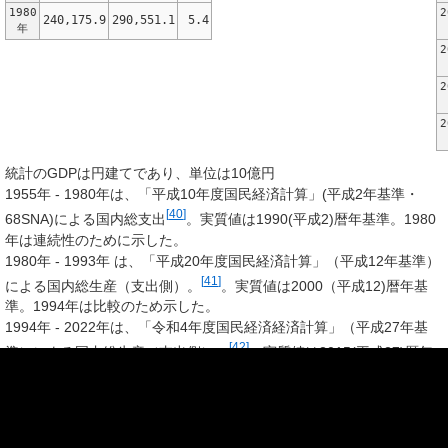
1980
2
240,175.9
290,551.1
5.4
年
2
2
2
統計のGDPは円建てであり、単位は10億円
1955年 - 1980年は、「平成10年度国民経済計算」(平成2年基準・
[
40
]
68SNA)による国内総支出
。実質値は1990(平成2)暦年基準。1980
年は連続性のために示した。
1980年 - 1993年 は、「平成20年度国民経済計算」（平成12年基準）
[
41
]
による国内総生産（支出側）。
。実質値は2000（平成12)暦年基
準。1994年は比較のため示した。
1994年 - 2022年は、「令和4年度国民経済経済計算」（平成27年基
[
42
]
準）による国内総生産（支出側）。
。実質値は2015(平成27)暦年
基準。
値は遡及して改訂される可能性がある。
米国
アメリカ合衆国のGDPは米国商務省経済分析局（BEA＝The Bureau