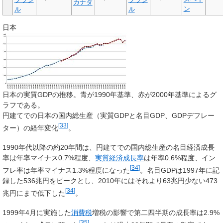
カナダ
ン
ル
ル
日本
日本の実質GDPの推移。青が1990年基準、赤が2000年基準によるグ
ラフである。
円建てでの日本の国内総生産（実質GDPと名目GDP、GDPデフレー
[
33
]
ター）の経年変化
。
1990年代以降の約20年間は、円建てでの国内総生産の名目経済成長
率は年率マイナス0.7%程度、
実質経済成長率
は年率0.6%程度、イン
[
34
]
フレ率は年率マイナス1.3%程度になった
。名目GDPは1997年に記
録した536兆円をピークとし、2010年にはそれより63兆円少ない473
[
34
]
兆円にまで低下した
。
1999年4月に実施した
消費税
増税の影響で第二四半期の成長率は2.9%
[
35
]