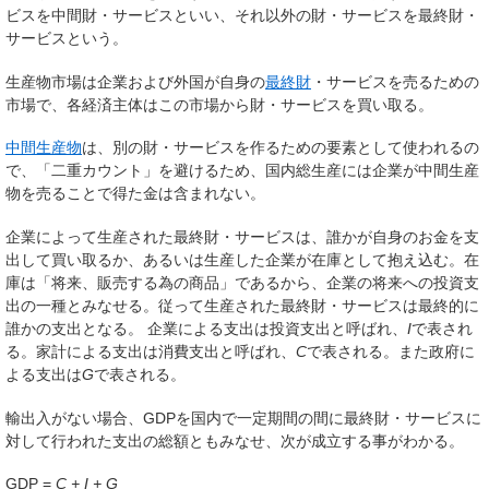
ビスを
中間
財・サービスといい、それ以外の財・サービスを
最終
財・
サービスという。
生産物市場
は企業および外国が自身の
最終財
・サービスを売るための
市場で、各経済主体はこの市場から財・サービスを買い取る。
中間生産物
は、別の財・サービスを作るための要素として使われるの
で、「二重カウント」を避けるため、国内総生産には企業が中間生産
物を売ることで得た金は含まれない。
企業によって生産された最終財・サービスは、誰かが自身のお金を支
出して買い取るか、あるいは生産した企業が在庫として抱え込む。在
庫は「将来、販売する為の商品」であるから、企業の将来への投資支
出の一種とみなせる。従って生産された最終財・サービスは最終的に
誰かの支出となる。 企業による支出は投資支出と呼ばれ、
I
で表され
る。家計による支出は消費支出と呼ばれ、
C
で表される。また政府に
よる支出は
G
で表される。
輸出入がない場合、GDPを国内で一定期間の間に最終財・サービスに
対して行われた支出の総額ともみなせ、次が成立する事がわかる。
GDP =
C + I + G