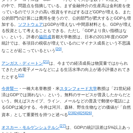
の中で、問題点を指摘している。まず金融仲介の生産高は金利差を使
っているのでリスクの高い投資をすればするほどGDPが増える。また
公的部門の計算には費用を使うので、公的部門が肥大するとGDPも増
加する。
ソフトウェア
はGDPが増えない中間原材料とも、GDPが増え
る投資として考えることもできる。ただし「GDPより良い指標はな
い」という。評者の
脇田成
首都大学教授は、日本の2013年度のGDP
統計では、各項目の税収が増えているのにマイナス成長という不思議
[
20
]
なことが起こっているという
。
[
21
]
アンガス・ディートン
は、今までの経済成長は物質量ではかられ
てきたため電子メールなどによる生活水準の向上が過小評価されてき
[
22
]
たとする
今井賢一
・一橋大名誉教授・米
スタンフォード大学
教授は「21世紀経
済はGDPでは測れない」という。無料のサービスが普及したからだと
いう。例えばスカイプ、ライン、メールなどの普及で郵便や電話によ
るGDPは減少する。今井は河川、森林、野生生物などの価値が「自然
[
23
]
[
24
]
[
25
]
[
26
]
資本」として重要性を持つと述べる
。
[
27
]
オスカー・モルゲンシュテルン
は、GDPの統計誤差は5%以上あっ