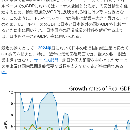
ルベースでのGDPにおいてはマイナス要因となるが、円安は輸出を促
進するため、輸出増加分がGDPに反映される頃にはプラス要因とな
る。このように、ドルベースのGDPは為替の影響を大きく受ける。そ
のため、USドルベースのGDPは日本と日本以外の国のGDPを比較す
るときに主に用いられ、日本国内の経済成長の推移を解析する上で
は、日本円ベースのGDPが主に用いられる。
最近の動向として、
2024年
度において日本の名目国内総生産は初めて
600兆円を超えた。特に、近年の景気回復局面では、従来の財・製造
業主導ではなく、
サービス部門
、訪日外国人消費を中心としたサービ
ス輸出及び国内民間最終需要が成長を支えている点が特徴的である
[
39
]
。