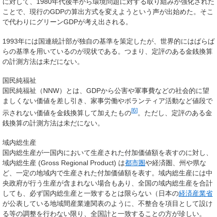
に対して、1980年代後半から環境問題に対する取り組みが強化された
ことで、現行のGDPの算出方式を変えようという声が出始めた。そこ
で代わりにグリーンGDPが考え出される。
1993年には国連統計部が独自の基準を策定したが、世界的にはばらば
らの基準を用いているのが現状である。つまり、定評のある金銭換算
の計測方法は未だにない。
国民純福祉
国民純福祉
（NNW）とは、GDPから公害や軍事費などの
社会的に望
ましくない価値
を差し引き、家事労働やボランティア活動など
値段で
[
6
]
示されない価値
を金銭換算して加えたもの
。ただし、定評のある金
銭換算の計測方法は未だにない。
域内総生産
国内総生産が一国内において生産された付加価値額を表すのに対し、
域内総生産
(Gross Regional Product) は
都市圏
や経済圏、州や県な
ど、一定の地域内で生産された付加価値額を表す。域内総生産には中
央政府が行う生産が含まれない場合もあり、全国の域内総生産を合計
しても、必ず国内総生産と一致するとは限らない（日本の
経済産業省
が公表している地域間産業連関表のように、不整合を項目として設け
る等の調整を行わない限り、全国計と一致することの方が珍しい。