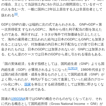
の場合、主として当該領土内に6か月以上の期間居住しているすべて
の人を含む一方、一般に国外に2年以上居住する人は非居住者として
[
4
]
扱われる
。
GDPとGNPの違いは端的に次の式であらわされる。 GNP=GDP＋第
一次所得収支 すなわちGDPに、海外から得た利子配当の類を加えた
ものである。例示すれば、トヨタが海外で付加価値を計上したとし
て、海外の雇用者に支払われた給与は日本のGDPにもGNPにも加算さ
れることはないが、付加価値の内日本に利子配当などの形で日本に送
金されたものは、日本のGDPには加算されないが、GNPには加算され
る。むろん逆のケースでは日本のGDPから差し引かれる場合もある。
「国の実体経済」を表す指標としては、国民総生産（GNP）よりも国
[
12
]
[
13
]
内総生産（GDP）が重視されるようになった
。1980年代頃まで
は国の経済の規模・成長を測るものさしとして国民総生産（GNP）が
よく用いられたが、時代が下るにつれて進展していった経済のグロー
バル化に伴い、
国家
を単位とする経済指標としては実態に即さなくな
ったと考えられるためである。
国連の
1993SNA
等ではGNPの概念そのものがなくなっており、それ
に代わる概念として国民総所得（Gross National Income ＝ GNI）が