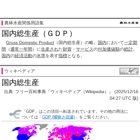
農林水産関係用語集
国内総生産（ＧＤＰ）
Gross Domestic Product
（国内総生産）の略。
国内
において
一定期
間
（
通常
一年間
）に
生産され
た
財貨
・
サービス
の
付加価値額
の
総計
。
国内
の
経済活動
の
水準
を表す
指標
となる。
ウィキペディア
国内総生産
出典: フリー百科事典『ウィキペディア（Wikipedia）』 (2025/12/16
04:27 UTC 版)
「
GDP
」はこの項目へ転送されています。その他の用法に
ついては「
GDP (曖昧さ回避)
」をご覧ください。