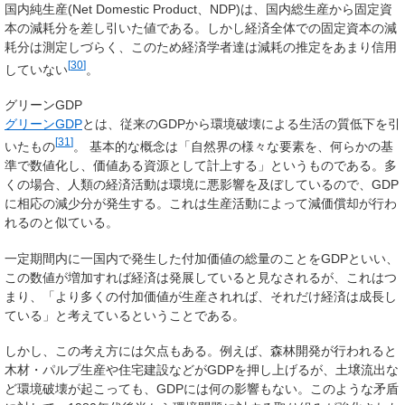
国内純生産
(Net Domestic Product、
NDP
)は、国内総生産から固定資
本の減耗分を差し引いた値である。しかし経済全体での固定資本の減
耗分は測定しづらく、このため経済学者達は減耗の推定をあまり信用
[
30
]
していない
。
グリーンGDP
グリーンGDP
とは、従来のGDPから環境破壊による生活の質低下を引
[
31
]
いたもの
。 基本的な概念は「
自然界の様々な要素を、何らかの基
準で数値化し、価値ある資源として計上する
」というものである。多
くの場合、人類の経済活動は環境に悪影響を及ぼしているので、GDP
に相応の減少分が発生する。これは生産活動によって減価償却が行わ
れるのと似ている。
一定期間内に一国内で発生した付加価値の総量のことをGDPといい、
この数値が増加すれば経済は発展していると見なされるが、これはつ
まり、「
より多くの付加価値が生産されれば、それだけ経済は成長し
ている
」と考えているということである。
しかし、この考え方には欠点もある。例えば、森林開発が行われると
木材・パルプ生産や住宅建設などがGDPを押し上げるが、土壌流出な
ど環境破壊が起こっても、GDPには何の影響もない。このような矛盾