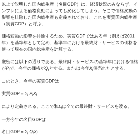
以上で説明した国内総生産（
名目GDP
）は、経済状況のみならず、イ
ンフレによる価格変動によっても変化してしまう。そこで価格変動の
影響を排除した国内総生産も定義されており、これを実質国内総生産
（
実質GDP
）と呼ぶ。
価格変動の影響を排除するため、実質GDPではある年（例えば2001
年）を
基準年
として定め、基準年における最終財・サービスの価格を
使って現在の国内総生産を計算する。
厳密には以下の通りである。最終財・サービス
i
の基準年における価格
が
P
で、今年の価格が
Q
とする。また
i
は今年
X
個売れたとする。
i
i
i
このとき、今年の実質GDPは
実質GDP =
Σ
P
X
i
i
i
により定義される。ここで和
Σ
は全ての最終財・サービスを渡る。
i
一方今年の名目GDPは
名目GDP =
Σ
Q
X
i
i
i