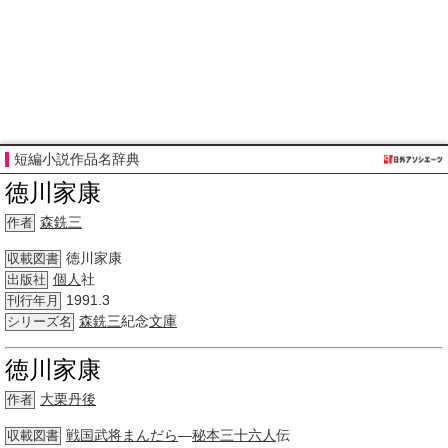
短編小説作品名辞典
徳川家康
森銑三
作者
徳川家康
収載図書
個人
社
出版社
1991.3
刊行年月
森銑三
紀念
文庫
シリーズ名
徳川家康
大栗丹後
作者
戦国武将
まんだら
―
秘本
三十
六人
伝
収載図書