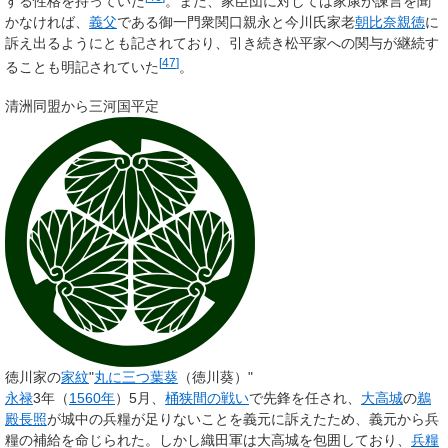
する性格を持っていた
。また、家臣団に対しては家康が諫言を聞
かなければ、
義父
である御一門衆関口親永と今川氏家老
朝比奈親徳
に
訴え出るようにとも記されており、引き続き松平家への関与が継続す
[
47
]
ることも明記されていた
。
清洲同盟から三河国平定
徳川家の
家紋
"
丸に三つ葉葵
（徳川葵）"
永禄
3年（
1560年
）5月、
桶狭間の戦い
で先鋒を任され、
大高城
の
鵜
殿長照
が城中の兵糧が足りないことを義元に訴えたため、義元から兵
糧の補給を命じられた。しかし織田軍は大高城を包囲しており、
兵糧