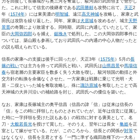
力を回復して長篠城から奥三河を奪還し、駿河国の武田領まで脅かし
た。これに対して信玄の後継者である
武田勝頼
も攻勢に出て、
天正
2
年（
1574年
）には東美濃の
明智城
、遠江
高天神城
を攻略し、家康と武
田氏は攻防を繰り返した。同年、家康は
犬居城
を攻めるが、城主
天野
景貫
の奇襲により敗退する。同時期、武田に内通していたとして、家
臣の
大岡弥四郎
らを捕え、
鋸挽き
で処刑した。この大岡弥四郎事件に
ついては、築山殿も参画しており武田氏への内通の中心人物だったと
の説も唱えられている。
信長の家康への支援は後手に回ったが、天正3年（
1575年
）5月の
長
篠の戦い
では主力を持って武田氏と戦い、武田氏は
山県昌景
や
馬場信
春
ら宿老層の主要家臣を数多く失う大敗を喫し、駿河領国の動揺と外
交方針の転換を余儀なくさせた。一方家康は戦勝に乗じて光明・犬
居・二俣といった城を奪取攻略し、殊に
諏訪原城
を奪取したことで高
天神城の大井川沿いの補給路を封じ、武田氏への優位を築いた。
なお、家康は長篠城主の奥平信昌（信昌の諱「信」は従来は信長の
「信」をこの時に拝領したものとされていたが、近年は信玄に従属し
た時に一字拝領を受けた説もある）の戦功に対する褒美として、名
刀・
大般若長光
を授けて賞した。そのうえ、翌年には長女・
亀姫
を正
室として嫁がせている。だが、このころから、信長との関係が
対等
で
はなくなり、信長を主君とする「一門に準ずる織田政権下の一大名」