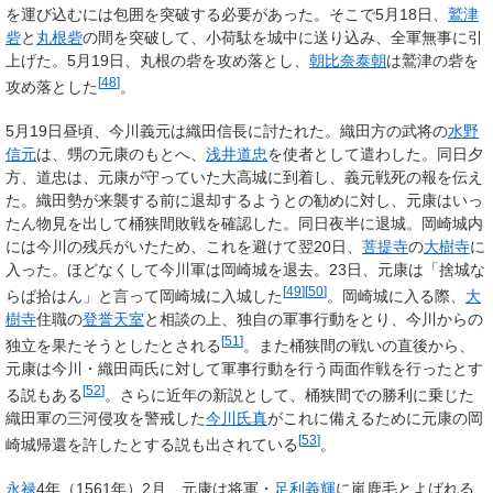
を運び込むには包囲を突破する必要があった。そこで5月18日、
鷲津
砦
と
丸根砦
の間を突破して、小荷駄を城中に送り込み、全軍無事に引
上げた。5月19日、丸根の砦を攻め落とし、
朝比奈泰朝
は鷲津の砦を
[
48
]
攻め落とした
。
5月19日昼頃、今川義元は織田信長に討たれた。織田方の武将の
水野
信元
は、甥の元康のもとへ、
浅井道忠
を使者として遣わした。同日夕
方、道忠は、元康が守っていた大高城に到着し、義元戦死の報を伝え
た。織田勢が来襲する前に退却するようとの勧めに対し、元康はいっ
たん物見を出して桶狭間敗戦を確認した。同日夜半に退城。岡崎城内
には今川の残兵がいたため、これを避けて翌20日、
菩提寺
の
大樹寺
に
入った。ほどなくして今川軍は岡崎城を退去。23日、元康は「捨城な
[
49
]
[
50
]
らば拾はん」と言って岡崎城に入城した
。岡崎城に入る際、
大
樹寺
住職の
登誉天室
と相談の上、独自の軍事行動をとり、今川からの
[
51
]
独立を果たそうとしたとされる
。また桶狭間の戦いの直後から、
元康は今川・織田両氏に対して軍事行動を行う両面作戦を行ったとす
[
52
]
る説もある
。さらに近年の新説として、桶狭間での勝利に乗じた
織田軍の三河侵攻を警戒した
今川氏真
がこれに備えるために元康の岡
[
53
]
崎城帰還を許したとする説も出されている
。
永禄
4年（1561年）2月、元康は将軍・
足利義輝
に嵐鹿毛とよばれる