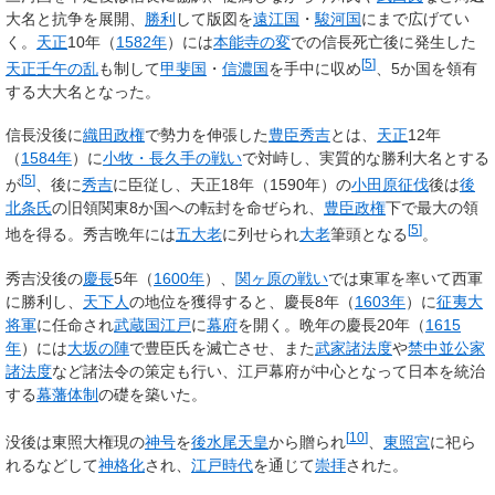
大名と抗争を展開、
勝利
して版図を
遠江国
・
駿河国
にまで広げてい
く。
天正
10年（
1582年
）には
本能寺の変
での信長死亡後に発生した
[
5
]
天正壬午の乱
も制して
甲斐国
・
信濃国
を手中に収め
、5か国を領有
する大大名となった。
信長没後に
織田政権
で勢力を伸張した
豊臣秀吉
とは、
天正
12年
（
1584年
）に
小牧・長久手の戦い
で対峙し、実質的な勝利大名とする
[
5
]
が
、後に
秀吉
に臣従し、天正18年（1590年）の
小田原征伐
後は
後
北条氏
の旧領関東8か国への転封を命ぜられ、
豊臣政権
下で最大の領
[
5
]
地を得る。秀吉晩年には
五大老
に列せられ
大老
筆頭となる
。
秀吉没後の
慶長
5年（
1600年
）、
関ヶ原の戦い
では東軍を率いて西軍
に勝利し、
天下人
の地位を獲得すると、慶長8年（
1603年
）に
征夷大
将軍
に任命され
武蔵国
江戸
に
幕府
を開く。晩年の慶長20年（
1615
年
）には
大坂の陣
で豊臣氏を滅亡させ、また
武家諸法度
や
禁中並公家
諸法度
など諸法令の策定も行い、江戸幕府が中心となって日本を統治
する
幕藩体制
の礎を築いた。
[
10
]
没後は
東照大権現
の
神号
を
後水尾天皇
から贈られ
、
東照宮
に祀ら
れるなどして
神格化
され、
江戸時代
を通じて
崇拝
された。