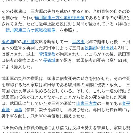
その後家康は、三方原の失敗を戒めとするため、合戦直後の自身の姿
を描かせ、それが
徳川家康三方ケ原戦役画像
であるとするのが通説と
されてきた。ただし近年上記通説に対し疑問が呈されている（詳細は
「
徳川家康三方ケ原戦役画像
」を参照）。
浜名湖
畔の
堀江城
攻略を断念して一旦
浜名湖
北岸で越年した後、三河
国への進軍を再開した武田軍によって三河国
設楽郡
の
野田城
を2月に
は落とされ、城主・
菅沼定盈
が拘束された。ところがその後、武田軍
は信玄の発病によって
長篠城
まで退き、武田信玄の死去（享年51歳）
により撤兵した。
武田軍の突然の撤退は、家康に信玄死去の疑念を抱かせた。その生死
を確認するため家康は武田領である駿河国の岡部に侵攻・放火し、三
河国では長篠城を攻めるなどしている。そして、これら一連の行動で
武田軍の抵抗がほとんどなかったことから信玄の死を確信した家康
は、武田氏に与していた奥三河の豪族で
山家三方衆
の一角である
奥平
貞能
・
貞昌
（信昌）親子を調略し、再属させた。奪回した長篠城には
奥平軍を配し、武田軍の再侵攻に備えさせた。
武田氏の西上作戦の頓挫により信長は反織田勢力を撃滅し、家康も勢