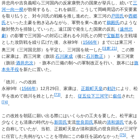
井忠尚や吉良義昭ら三河国内の反家康勢力の国衆が挙兵し、続いて
三
河一向一揆
が勃発するも、これを鎮圧。こうして岡崎周辺の不安要素
を取り払うと、対今川氏の戦略を推し進めた。東三河の
戸田氏
や
西郷
氏
といった土豪を抱き込みながら、軍勢を東へ進めて
鵜殿氏
のような
敵対勢力を排除していった。遠江国で発生した国衆の反乱（
遠州忩
劇
）の影響で三河国への対応に遅れる今川氏との間で
宝飯郡
を主戦場
とした攻防戦を繰り広げた後、永禄9年（
1566年
）までには東三河・
[
注釈 21
]
奥三河（三河国北部）を平定し、三河国を統一した
。この際
に家康は、西三河衆（旗頭:
石川家成
（後に
石川数正
））・東三河衆
（旗頭:
酒井忠次
）・旗本の三備の制への軍制改正を行い、旗本には
旗
本先手役
を新たに置いた。
「徳川」への改姓
永禄9年（
1566年
）12月29日、家康は、
正親町天皇
の
勅許
により、松
[
73
]
平を改めて徳川を姓とした
。また、
従五位下
三河守
に
叙任
された
[
74
]
。
この改姓を朝廷に願い出る際にはいくらかの工夫を要した。松平家は
少なくとも清康の時代から
新田氏
支流
世良田氏
系統の
清和源氏
である
と自称していたが、
当初、正親町天皇が清和源氏の世良田氏が三河守
[
75
]
に任官した先例がないことを理由にこの叙任を認めなかった
。そ