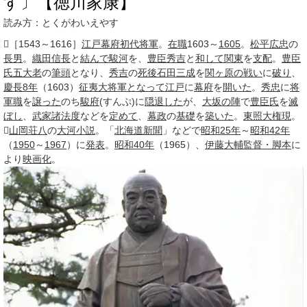
す〕【徳川家康】
読み方：とくがわいえやす
［1543～1616］
江戸幕府
初代
将軍
。
在職
1603～
1605
。
松平広忠
の
長男
。
織田信長
と
結んで
駿河
を、
豊臣秀吉
と
和して
関東
を
支配
。
豊臣
氏
五大老
の
筆頭
となり、
秀吉
の
死後
石田三成
を
関ヶ原の戦い
に
破り
、
慶長8年
（1603）
征夷大将軍
となって
江戸
に
幕府
を
開いた
。
秀忠
に
将
軍職
を
譲った
のち
駿府
(すんぷ)に
隠退した
が、
大坂の陣
で
豊臣氏
を
滅
ぼし
、
武家諸法度
などを
定めて
、
幕政
の
基礎
を
築いた
。
東照大権現
。

山岡荘八
の
大河小説
。「
北海道新聞
」などで
昭和25年
～
昭和42年
（
1950
～
1967
）に
発表
。
昭和40年
（1965）、
伊藤大輔
監督・脚本
に
より
映画化
。