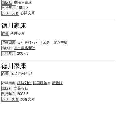
春陽堂書店
出版社
1999.8
刊行年月
春陽文庫
シリーズ名
徳川家康
阿井渉介
作者
大江戸
ひっくり
返史―露
八史
観
収載図書
河出書房新社
出版社
2007.3
刊行年月
徳川家康
海音寺潮五郎
作者
武将
列伝
戦国
爛熟
篇
新装版
収載図書
文藝春秋
出版社
2008.5
刊行年月
文春文庫
シリーズ名