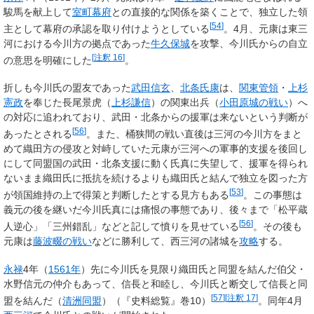
駿馬を献上して
室町幕府
との直接的な関係を築くことで、独立した領
[
54
]
主として幕府の承認を取り付けようとしている
。4月、元康は東三
河における今川方の拠点であった
牛久保城
を攻撃、今川氏からの自立
[
注釈 16
]
の意思を明確にした
。
折しも今川氏の盟友であった
武田信玄
、
北条氏康
は、
関東管領
・
上杉
憲政
を奉じた長尾景虎（
上杉謙信
）の関東出兵（
小田原城の戦い
）へ
の対応に追われており、武田・北条からの援軍は来ないという判断が
[
56
]
あったとされる
。また、桶狭間の戦い直後は三河の今川方をまと
めて織田方の侵攻と対峙していた元康が三河への軍事的支援を後回し
にして同盟国の武田・北条支援に動く氏真に失望して、援軍を得られ
ないまま織田氏に抵抗を続けるよりも織田氏と結んで独立を図った方
[
53
]
が領国維持の上で得策と判断したとする見方もある
。この事態は
義元の後を継いだ今川氏真には痛恨の事態であり、後々まで「松平蔵
[
56
]
人逆心」「三州錯乱」などと記して憤りを見せている
。その後も
元康は
藤波畷の戦い
などに勝利して、西三河の諸城を
攻略
する。
永禄
4年（
1561年
）先に今川氏を見限り織田氏と同盟を結んだ伯父・
水野信元の仲介もあって、信長と和睦し、今川氏と断交して信長と同
[
57
]
[
注釈 17
]
盟を結んだ（
清洲同盟
）（『史料総覧』巻10）
。同年4月