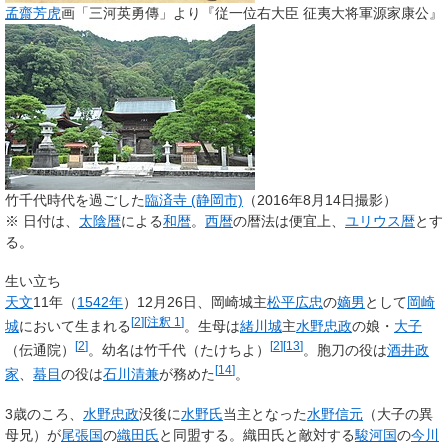
孟齋芳虎
画「三河英勇傳」より『従一位右大臣 征夷大将軍源家康公』
竹千代時代を過ごした
臨済寺 (静岡市)
（2016年8月14日撮影）
※ 日付は、
太陰暦
による
和暦
。
西暦
の暦法は便宜上、
ユリウス暦
とす
る。
生い立ち
天文
11年（
1542年
）12月26日、岡崎城主
松平広忠
の
嫡男
として
岡崎
[
2
]
[
注釈 1
]
城
において生まれる
。生母は
緒川城
主
水野忠政
の娘・
大子
[
2
]
[
2
]
[
13
]
（伝通院）
。幼名は
竹千代
（たけちよ）
。胞刀の役は
酒井政
[
14
]
家
、
蟇目
の役は
石川清兼
が務めた
。
3歳のころ、
水野忠政
没後に
水野氏
当主となった
水野信元
（大子の異
母兄）が
尾張国
の
織田氏
と同盟する。織田氏と敵対する
駿河国
の
今川