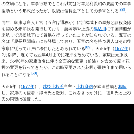
の立場になる。軍事行動でもこれ以前は将軍足利義昭の要請での軍事
[
88
]
援助という形式だったが、以後は信長臣下としての参軍となる
。
同年、家康は唐人五官（五官は通称か）に浜松城下の屋敷と諸役免除
を認める朱印状を発行しており、懸塚湊や上流の
馬込川
に中国商船が
来航して浜松城下にて貿易を行っていたことが知られている。五官の
名は『慶長見聞録』にも登場しており、五官の名を持つ唐人はその後
[
89
]
家康に従って江戸に移住したとみられている
。天正5年（
1577年
）
2月以降、遅くても翌年4月までに花押を改めている。家康は元服以
来、永禄6年の家康改名に伴う全面的な変更（前述）を含めて度々花
押の変更を行ってきたが、この時変更された花押が最晩年まで用いら
[
68
]
れることになる
。
天正5年（
1577年
）、
越後
上杉氏
当主・
上杉謙信
が武田勝頼と
和睦
し、家康の同盟者・織田氏と敵対。これをきっかけに、徳川氏と上杉
氏の同盟は破綻した。
天正6年（
1578年
）、上杉謙信が病没。上杉氏では後継者を争う
御館
の乱
が勃発。武田勝頼は乱を調停するために
北信濃
へと赴いた。最終
的に、謙信の養子である
上杉景勝
（謙信の甥）は勝頼と
同盟
を締結し
て乱を制し、同じく養子の
上杉景虎
（謙信の姪婿で後北条氏出身）を