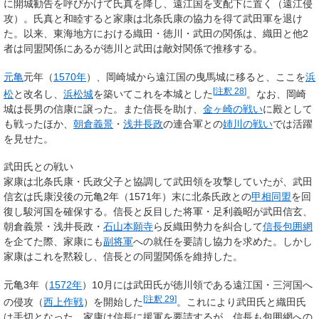
に開城勧告を呼びかけて氏真を降し、遠江国を支配下に置く（遠江侵
攻）。氏真と和睦すると家康は北条氏康の協力を得て武田軍を退け
た。以来、東海地方における織田・徳川・武田の関係は、織田と他2
者は同盟関係にあるが徳川と武田は敵対関係で推移する。
元亀
元年（
1570年
）、岡崎城から遠江国の曳馬城に移ると、ここを
浜
[
注釈 28
]
松
と改名し、
浜松城
を築いてこれを本城とした
。なお、岡崎
城は長男の信康に譲った。また信長を助け、
金ヶ崎の戦い
に殿として
も戦ったほか、
朝倉義景
・
浅井長政
の連合軍との
姉川の戦い
では活躍
を見せた。
武田氏との戦い
家康は北条氏康・氏政父子と協調して武田領を攻撃していたが、武田
信玄は氏康没後の元亀2年（1571年）末に北条氏政との
甲相同盟
を回
復し駿河国を確保する。信長と反目した将軍・足利義昭が武田信玄、
朝倉義景・浅井長政・
石山本願寺
ら反織田勢力を糾合して
信長包囲網
を企てた際、家康にも
副将軍
への就任を要請し協力を求めた。しかし
家康はこれを黙殺し、信長との同盟関係を維持した。
元亀3年（
1572年
）10月には武田氏が徳川領である遠江国・三河国へ
[
注釈 29
]
の侵攻（
西上作戦
）を開始した
。これにより武田氏と織田氏
は手切となった。家康は信長に援軍を要請するが、信長も包囲網への