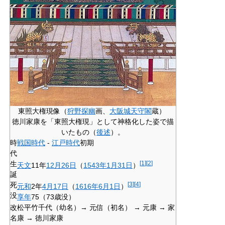
東照大権現像（
狩野探幽
画、
大阪城天守閣
蔵）
徳川家康を「東照大権現」として神格化した姿で描
いたもの（
後述
）。
時
戦国時代
-
江戸時代
初期
代
生
[
1
]
[
2
]
天文
11年
12月26日
（
1543年
1月31日
）
誕
死
[
3
]
[
4
]
元和
2年
4月17日
（
1616年
6月1日
）
没
享年
75（73歳没）
改
松平竹千代（幼名）→ 元信（初名） → 元康 → 家
名
康 → 徳川家康