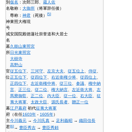
別
仮名
：次郎三郎、
蔵人佐
名
敬称：
大御所
（将軍辞任後）
[
5
]
尊称：
神君
（死後）
神
東照大権現
号
戒
安国院殿徳蓮社崇誉道和大居士
名
墓
久能山東照宮
所
日光東照宮
大樹寺
高野山
官
従五位下
、
三河守
、
左京大夫
、
従五位上
、
侍従
、
位
正五位下
、
従四位下
、
右近衛権少将
、
従四位上
、
正四位下
、
左近衛権中将
、
従三位
、
参議
、
権中納
言
、
正三位
、
従二位
、
権大納言
、
左近衛大将
、
左
馬寮御監
、
正二位
、
内大臣
、
従一位
、
右大臣
、
征
夷大将軍
、
太政大臣
、
源氏長者
、
贈
正一位
幕
江戸幕府
初代
征夷大将軍
府
（在任
1603年
-
1605年
）
主
今川義元
→
今川氏真
→
足利義昭
→
織田信長
君
[
6
]
→
豊臣秀吉
→
豊臣秀頼