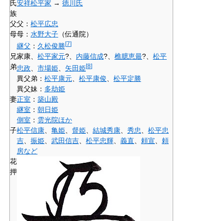
氏
安祥松平家
→
徳川氏
族
父
父：
松平広忠
母
母：
水野大子
（伝通院）
[
7
]
継父
：
久松俊勝
兄
家康
、
松平家元
?、
内藤信成
?、
樵臆恵最
?、
松平
弟
[
8
]
忠政
、
市場姫
、
矢田姫
異父弟：
松平康元
、
松平康俊
、
松平定勝
異父妹：
多劫姫
妻
正室
：
築山殿
継室
：
朝日姫
側室
：
雲光院
ほか
子
松平信康
、
亀姫
、
督姫
、
結城秀康
、
秀忠
、
松平忠
吉
、
振姫
、
武田信吉
、
松平忠輝
、
義直
、
頼宣
、
頼
房
など
花
押