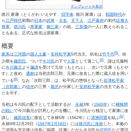
テンプレートを表示
徳川 家康
（とくがわ いえやす、
旧字体
:
德川 家康
）は、
戦国時代
か
ら
江戸時代
初期の
日本
の
武将
・
大名
。
天下人
、
江戸幕府
の初代
征夷大
将軍
。
徳川氏
（
将軍家
、
御三家
）の祖。
三英傑
の一人に数えられるこ
ともある。正式な姓名は源家康。
概要
[
5
]
家系
は
三河国
の
国人
土豪
・
安祥松平家
5代当主。幼名は
竹千代
。幼
[
5
]
少期を
織田氏
、ついで
今川氏
の下で
人質
として過ごし
、諱は元服時
に
今川義元
より
偏諱
を受けて
元信
（もとのぶ）、次いで
元康
（もとや
す）と改め、
通称
は当初
次郎三郎
、元康に改名した際に
蔵人佐
を用い
[
9
]
ている
。なお「次郎三郎」は、松平氏の惣領となった
岩津松平家
（次郎家）
の
信光
の三男・
親忠
が分家した
安祥松平家
の当主であるこ
とを示す。
当初は今川氏の配下として活動するが、
永禄
3年（
1560年
）に
桶狭間
の戦い
で今川義元が討死したのを機に、今川氏から独立して
家康
に改
[
5
]
諱し、
織田信長
に接近して永禄5年（1562年）に
清洲同盟
を結ぶ
。
永禄9年12月29日（
1567年
2月18日
）には
徳川氏に改姓
した。本拠の
三河国を平定後は信長に協調、従属しながら今川氏や
武田氏
など周辺