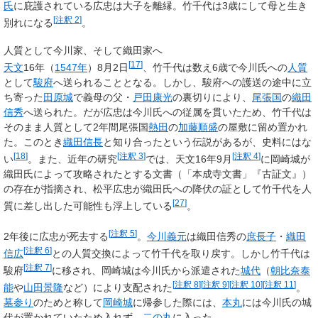
氏
に庇護されている広忠は大子を離縁。竹千代は3歳にして母と生き
[
注釈 2
]
別れになる
。
人質として今川家、そして織田家へ
[
17
]
天文
16年（
1547年
）8月2日
、竹千代は数え6歳で今川氏への
人質
として
駿府
へ送られることとなる。しかし、駿府への護送の途中に立
ち寄った
田原城
で義母の父・
戸田康光
の裏切りにより、
尾張国
の
織田
信秀
へ送られた。だが広忠は今川氏への従属を貫いたため、竹千代は
そのまま人質として2年間尾張国
熱田
の
加藤順盛
の屋敷に留め置かれ
た。このとき
織田信長
と知り合ったという伝説があるが、史料にはな
[
18
]
[
注釈 3
]
[
注釈 4
]
い
。また、近年の研究
では、天文16年9月
に岡崎城が
織田氏によって攻略されたとする文書（「本成寺文書」『古証文』）
の存在が指摘され、松平広忠が織田氏への降伏の証として竹千代を人
[
27
]
質に差し出した可能性も浮上している
。
[
注釈 5
]
2年後に広忠が死去する
。
今川義元
は織田信秀の
庶長子
・
織田
[
注釈 6
]
信広
との人質交換によって竹千代を取り戻す。しかし竹千代は
[
注釈 7
]
駿府
に移され、岡崎城は今川氏から派遣された
城代
（
朝比奈泰
[
注釈 8
]
[
注釈 9
]
[
注釈 10
]
[
注釈 11
]
能
や
山田景隆
など）により支配された
。
墓参り
のためと称して
岡崎城
に帰参した際には、
本丸
には今川氏の城
代が置かれていたため入れず、
二の丸
に入った。