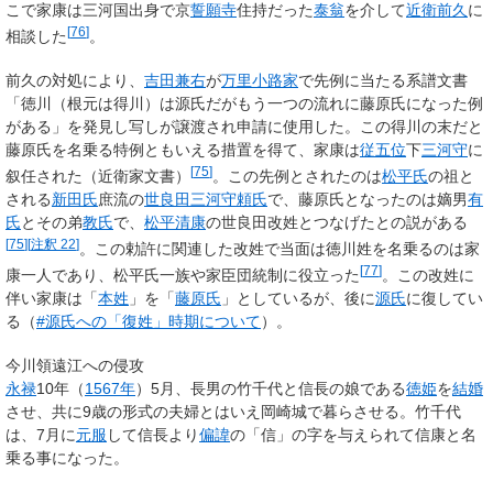
こで家康は三河国出身で京
誓願寺
住持だった
泰翁
を介して
近衛前久
に
[
76
]
相談した
。
前久の対処により、
吉田兼右
が
万里小路家
で先例に当たる系譜文書
「徳川（根元は得川）は源氏だがもう一つの流れに藤原氏になった例
がある」を発見し写しが譲渡され申請に使用した。この得川の末だと
藤原氏を名乗る特例ともいえる措置を得て、家康は
従五位
下
三河守
に
[
75
]
叙任された（近衛家文書）
。この先例とされたのは
松平氏
の祖と
される
新田氏
庶流の
世良田三河守頼氏
で、藤原氏となったのは嫡男
有
氏
とその弟
教氏
で、
松平清康
の世良田改姓とつなげたとの説がある
[
75
]
[
注釈 22
]
。この勅許に関連した改姓で当面は徳川姓を名乗るのは家
[
77
]
康一人であり、松平氏一族や家臣団統制に役立った
。この改姓に
伴い家康は「
本姓
」を「
藤原氏
」としているが、後に
源氏
に復してい
る（
#源氏への「復姓」時期について
）。
今川領遠江への侵攻
永禄
10年（
1567年
）5月、長男の竹千代と信長の娘である
徳姫
を
結婚
させ、共に9歳の形式の夫婦とはいえ岡崎城で暮らさせる。竹千代
は、7月に
元服
して信長より
偏諱
の「
信
」の字を与えられて
信康
と名
乗る事になった。