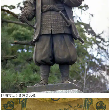
岡崎市
にある
家康
の像