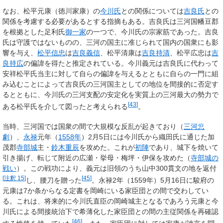
なお、松平元康（徳川家康）の
今川氏
との関係については
吉良氏
との
関係を考慮する必要があるとする指摘もある。吉良氏は三河国幡豆郡
を根拠とした足利氏
御一家
の一つで、今川氏の宗家筋であった。吉良
氏は守護ではないものの、三河の国主に准じられて国内の国衆にも影
響を与え、
松平信忠
は
吉良義信
、松平清康は
吉良持清
、松平広忠は
吉
良持広
の偏諱を得たと推定されている。今川義元は吉良氏に代わって
安祥松平氏当主に対して自らの偏諱を与えるとともに自らの一門に組
み込むことによって吉良氏の三河国主としての地位を間接的に否定す
るとともに、今川氏の三河支配の安定化を実質上の三河最大の勢力で
[
43
]
ある松平氏を介して図ったと考えられる
。
当時、三河国では国衆の間で大規模な反乱が起きており（
三河忩
劇
）、
永禄
元年（
1558年
）2月5日には今川氏から織田氏に通じた加
茂郡
寺部城
主・
鈴木重辰
を攻めた。これが
初陣
であり、城下を焼いて
引き揚げ、転じて附近の広瀬・挙母・梅坪・伊保を攻めた（
寺部城の
戦い
）。この戦功により、義元は旧領のうち山中300貫文の地を返付
[
注釈 15
]
[
45
]
し、腰刀を贈った
。永禄2年（1559年）5月16日に駿府の
元康は7か条からなる定書を岡崎にいる家臣団との間で交わしてい
る。これは、将来的に今川氏直臣の岡崎城主となるであろう元康と今
川氏による間接統治下で希薄化した家臣団との間の主従関係を再確認
[
46
]