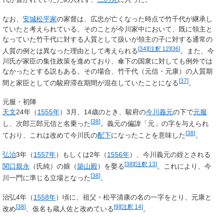
なお、
安城松平家
の家督は、広忠が亡くなった時点で竹千代が継承し
ていたと考えられている。そのことが今川家中において、既に領主と
なっていた竹千代に対する人質として扱いが領主の子に対する通常の
[
34
]
[
注釈 12
]
[
36
]
人質の例とは異なった理由として考えられる
。また、今
川氏が家臣の集住政策を進めており、傘下の国衆に対しても例外では
なかったとする説もある。その場合、竹千代（元信・元康）の人質期
[
37
]
間と家臣としての駿府滞在期間が混在していたことになる
。
元服・初陣
天文
24年（
1555年
）3月、14歳のとき、駿府の
今川義元
の下で
元服
[
38
]
し、
次郎三郎元信
と名乗った
。義元の偏諱「元」の字を与えられ
[
38
]
ており、これは改めて今川氏の
配下
になったことを意味した
。
弘治
3年（
1557年
）もしくは2年（
1556年
）、今川義元の姪とされる
[
38
]
[
注釈 13
]
関口親永
（氏純）の娘（
築山殿
）を娶る
。これにより、今
[
38
]
川一門に準じる立場となった
。
治弘4年（
1558年
）頃に、祖父・松平清康の名の一字をとり、
元康
と
[
38
]
[
9
]
[
注釈 14
]
改め
、仮名も
蔵人佐
と改めている
。