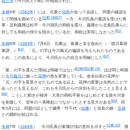
西三河
で今川氏との戦いが開始された。
永禄
5年（
1562年
）には、元康と
信長
が会って会談し、同盟の確認を
[
注釈 18
]
[
57
]
して関係を固めている
。一方、今川氏真の要請を受けた将
軍・足利義輝は松平・今川両氏の和睦を図り、義輝から北条氏康らに
[
61
]
対しても和睦の仲介を指示しているが、和睦は実現しなかった
。
永禄
6年（
1563年
）7月6日、元康は、
家康
と名を改めた（「徳川幕府
[
62
]
家譜」）
。「元」の字は今川義元の偏諱を与えられたものである
[
62
]
ため、この改名により、今川氏からの自立を明確にした
。
[
62
]
[
63
]
[
注釈 19
]
「家」の字を選んだ理由は明確ではない
。ほぼ同じ時期
に
今川義元
に倣った
花押
の形を変更している。改名以前の花押が
「元」の字を変形させたものである以上、花押の変更は当然のことで
あったとも言えるが、これも今川氏からの決別を示したことと言える
[
68
]
。こうした動きが桜井・大草の両松平家をはじめとする親今川派
[
69
]
を刺激して、翌年の一斉蜂起につながったとする見方がある
。同
年3月には、同盟の証として嫡男・竹千代（
信康
）と信長の娘・
五徳
との婚約が結ばれる。
[
注釈 20
]
永禄
7年（
1564年
）、今川氏真が家康討伐の意向を示すと
、酒