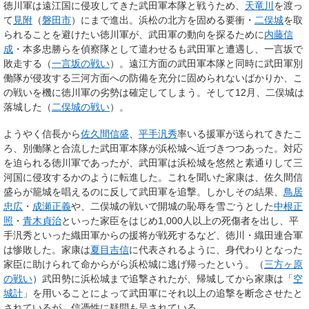
徳川軍は遠江国に侵攻してきた武田軍本隊と戦うため、
天竜川
を渡っ
て
見附
（
磐田市
）にまで進出。浜松の北方を固める要衝・
二俣城
を取
られることを避けたい徳川軍が、武田軍の動向を探るために
内藤信
成
・本多忠勝らを偵察隊として遣わせるも武田軍と遭遇し、一言坂で
敗走する（
一言坂の戦い
）。遠江方面の武田軍本隊と同時に武田軍別
働隊が侵攻する三河方面への防備を充分に固められないばかりか、こ
の戦いを機に徳川軍の劣勢は確定してしまう。そして12月、二俣城は
落城した（
二俣城の戦い
）。
ようやく信長から
佐久間信盛
、
平手汎秀
率いる援軍が送られてきたこ
ろ、別働隊と合流した武田軍本隊が浜松城へ近づきつつあった。対応
を迫られる徳川軍であったが、武田軍は浜松城を悠然と素通りして三
河国に侵攻するかのように転進した。これを聞いた家康は、佐久間信
盛らが籠城を唱えるのに反して武田軍を追撃。しかしその結果、
鳥居
忠広
・
成瀬正義
や、二俣城の戦いで開城の恥辱を雪ごうとした
中根正
照
・
青木貞治
といった家臣をはじめ1,000人以上の死傷者を出し、平
手汎秀といった織田軍からの援将が戦死するなど、徳川・織田連合軍
は惨敗した。家康は
夏目吉信
に代表されるように、身代わりとなった
家臣に助けられて命からがら浜松城に逃げ帰ったという。（
三方ヶ原
の戦い
）武田勢に浜松城まで追撃されたが、帰城してから家康は「
空
城計
」を用いることによって武田軍にそれ以上の追撃を断念させたと
されているが、信憑性に疑問も呈されている。