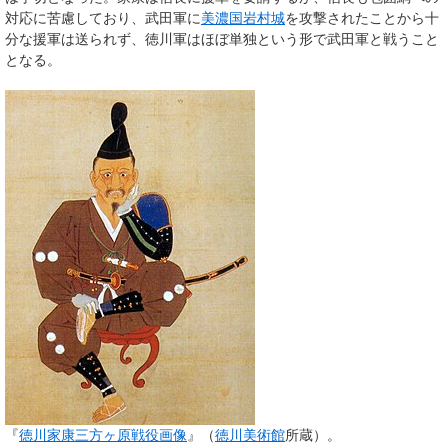
対応に苦慮しており、武田軍に
美濃国
岩村城
を攻撃されたことから十
分な援軍は送られず、徳川軍はほぼ単独という形で武田軍と戦うこと
となる。
『
徳川家康三方ヶ原戦役画像
』（
徳川美術館
所蔵）。