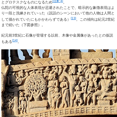
[
注釈 4
]
とグロテスクなものになるため
。
仏陀の可視的な人体表現が忌避されたことで、暗示的な象徴表現はよ
り一段と洗練されていった（説話のシーンにおいて他の人物は人間と
[
13
]
して描かれていたにもかかわらずである）
。この傾向は紀元2世紀
まで続いた（下図参照）。
紀元前3世紀に石像が登場する以前、木像や金属像があったとの仮説
[
14
]
もある
。