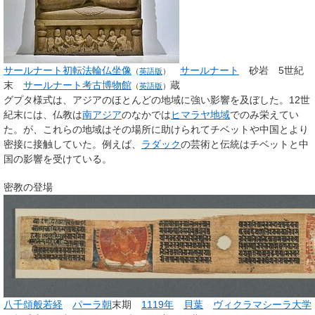
サールナート初転法輪仏坐像
サールナート
砂岩 5世紀
（
英語版
）
末
サールナート考古博物館
蔵
（
英語版
）
グプタ様式は、アジアのほとんどの地域に強い影響を及ぼした。12世
紀末には、仏教は
南アジア
のなかでは
ヒマラヤ地域
でのみ栄えてい
た。が、これらの地域はその場所に助けられてチベットや中国とより
密接に接触していた。例えば、
ラダック
の芸術と伝統はチベットと中
国の影響を受けている。
密教の登場
八千頌般若経
パーラ朝
末期
1119年
貝葉
ヴィクラマシーラ大学