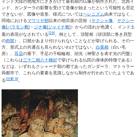
インド大陸の他地方にさきがけて最初期の仏像が制作された。北西イ
ンド、ガンダーラの影響を受けて造像が始まったという可能性も否定
できないが、図像や造形、様式については
ヘレニズム
由来ではなく、
同地における
マウリヤ朝
以来の他宗派の芸術（
ヤクシャ像
、
ヤクシー
像
[
バラモン教
]・
ジナ像
[
ジャイナ教
]）からの流れが色濃く、インド土
[
29
]
着の表現がなされている
。例として、頂髻相（頭頂部に巻き貝型
の
肉髻
）、口髭があまり付けられないことなどが挙げられる。その一
方、形式上の共通点も見られないわけではない。
白毫相
（白い毛
房）、
耳朶
の垂下、手足の千輻輪相、頭光（神聖さを表す光の円盤）
（これらは
三十二相八十種好
で挙げられる仏陀の身体的特徴である）
などは、いずれもクシャーナ朝の都であったガンダーラ、マトゥラー
両都市で、これらの要素を意識しながら制作が行われていたようであ
[
注釈 9
]
る
。