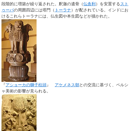
段階的に増築が繰り返された。釈迦の遺骨（
仏舎利
）を安置する
スト
ゥーパ
の周囲四辺には塔門（
トーラナ
）が配されている。インドにお
けるこれらトーラナには、仏生図や本生図などが描かれた。
『
アショーカの獅子柱頭
』
アケメネス朝
との交流に基づく、ペルシ
ャ美術の影響が見られる。