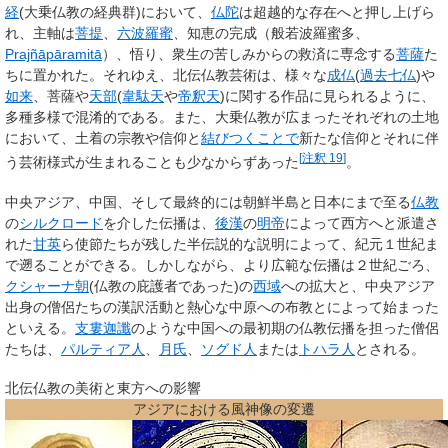
経
(大乗仏教の経典群)において、
仏陀
は超越的な存在へと押し上げら
れ、主軸は
菩提
、
六波羅蜜
、知恵の完成（般若波羅蜜多、
Prajñāpāramitā
）、悟り、衆生の苦しみからの救済に専念する
菩薩
た
ちに置かれた。それゆえ、北伝仏教芸術は、様々な
成仏
(
過去七仏
)や
如来
、菩薩や
天部
(
韋駄天
や
帝釈天
)に関する作品に見られるように、
多種多様で混淆的である。また、大乗仏教が広まったそれぞれの土地
において、土着の宗教や信仰と
結びつくことで
新たな信仰とそれに伴
[
注釈 19
]
う芸術様式が生まれることも少なからずあった
。
中央アジア、中国、そして最終的には朝鮮半島と日本にまで至る
仏教
の
シルクロード
を介した伝播は、
後漢
の
明帝
によって西方へと派遣さ
れた
甘英
ら使節たちが残した半伝説的な説明によって、紀元１世紀ま
で遡ることができる。しかしながら、より広範な伝播は２世紀ごろ、
クシャーナ朝
(仏教の庇護者であった)の
西域
への拡大と、中央アジア
出身の僧侶たちの漢訳活動と熱心な中原への布教とによって始まった
といえる。
支婁迦讖
のような中国への最初期の仏教伝播を担った僧侶
たちは、
パルティア人
、
月氏
、
ソグド人
または
トハラ人
とされる。
北伝仏教の美術と東方への影響
アジアにおける風神像の変遷