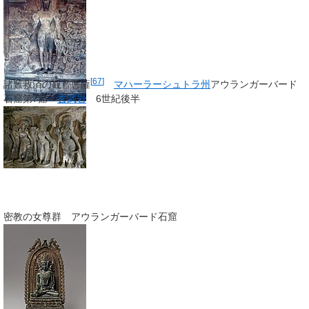
[
67
]
諸難救済の観音菩薩
マハーラーシュトラ州
アウランガーバード
石窟第7窟
玄武岩
6世紀後半
密教の女尊群 アウランガーバード石窟