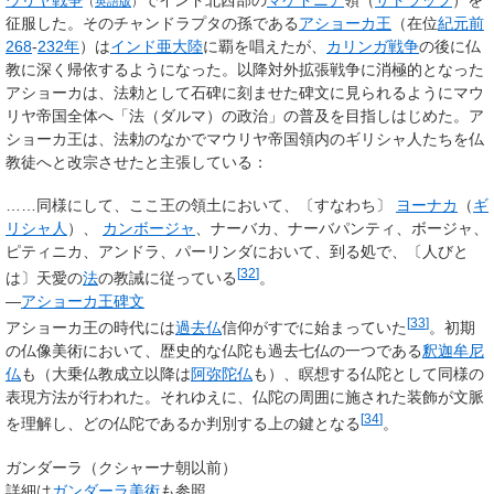
（
英語版
）
征服した。そのチャンドラプタの孫である
アショーカ王
（在位
紀元前
268
-
232年
）は
インド亜大陸
に覇を唱えたが、
カリンガ戦争
の後に仏
教に深く帰依するようになった。以降対外拡張戦争に消極的となった
アショーカは、法勅として石碑に刻ませた碑文に見られるようにマウ
リヤ帝国全体へ「法（ダルマ）の政治」の普及を目指しはじめた。ア
ショーカ王は、法勅のなかでマウリヤ帝国領内のギリシャ人たちを仏
教徒へと改宗させたと主張している：
……同様にして、ここ王の領土において、〔すなわち〕
ヨーナカ
（
ギ
リシャ人
）、
カンボージャ
、ナーバカ、ナーバパンティ、ボージャ、
ピティニカ、アンドラ、パーリンダにおいて、到る処で、〔人びと
[
32
]
は〕天愛の
法
の教誡に従っている
。
—
アショーカ王碑文
[
33
]
アショーカ王の時代には
過去仏
信仰がすでに始まっていた
。初期
の仏像美術において、歴史的な仏陀も過去七仏の一つである
釈迦牟尼
仏
も（大乗仏教成立以降は
阿弥陀仏
も）、瞑想する仏陀として同様の
表現方法が行われた。それゆえに、仏陀の周囲に施された装飾が文脈
[
34
]
を理解し、どの仏陀であるか判別する上の鍵となる
。
ガンダーラ（クシャーナ朝以前）
詳細は
ガンダーラ美術
も参照