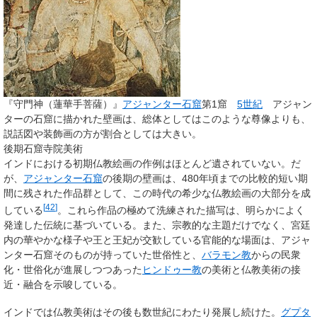
『守門神（蓮華手菩薩）』
アジャンター石窟
第1窟
5世紀
アジャン
ターの石窟に描かれた壁画は、総体としてはこのような尊像よりも、
説話図や装飾画の方が割合としては大きい。
後期石窟寺院美術
インドにおける初期仏教絵画の作例はほとんど遺されていない。だ
が、
アジャンター石窟
の後期の壁画は、480年頃までの比較的短い期
間に残された作品群として、この時代の希少な仏教絵画の大部分を成
[
42
]
している
。これら作品の極めて洗練された描写は、明らかによく
発達した伝統に基づいている。また、宗教的な主題だけでなく、宮廷
内の華やかな様子や王と王妃が交歓している官能的な場面は、アジャ
ンター石窟そのものが持っていた世俗性と、
バラモン教
からの民衆
化・世俗化が進展しつつあった
ヒンドゥー教
の美術と仏教美術の接
近・融合を示唆している。
インドでは仏教美術はその後も数世紀にわたり発展し続けた。
グプタ