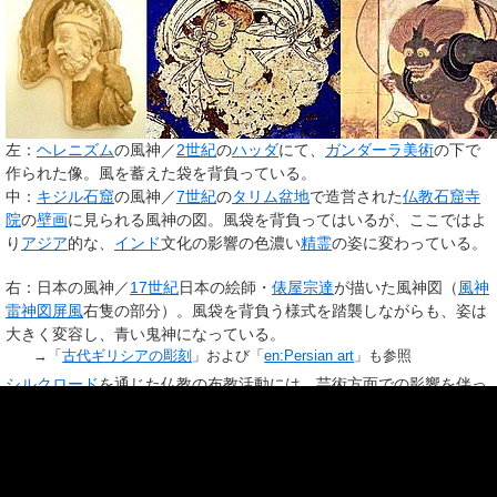
左：
ヘレニズム
の風神／
2世紀
の
ハッダ
にて、
ガンダーラ美術
の下で
作られた像。風を蓄えた袋を背負っている。
中：
キジル石窟
の風神／
7世紀
の
タリム盆地
で造営された
仏教
石窟寺
院
の
壁画
に見られる風神の図。風袋を背負ってはいるが、ここではよ
り
アジア
的な、
インド
文化の影響の色濃い
精霊
の姿に変わっている。
右：日本の風神／
17世紀
日本の絵師・
俵屋宗達
が描いた風神図（
風神
雷神図屏風
右隻の部分）。風袋を背負う様式を踏襲しながらも、姿は
大きく変容し、青い鬼神になっている。
→「
古代ギリシアの彫刻
」および「
en:Persian art
」も参照
シルクロード
を通じた仏教の布教活動には、芸術方面での影響を伴っ
ていた。それらは、現代の
新疆ウイグル自治区
にあたる
タリム盆地
で
2世紀から11世紀にかけて栄えた
東トルキスタン
の美術に見ることが
できる。シルクロード美術は、多くの場合
ガンダーラ地方
で、インド
やギリシャ、
ローマ
の影響を受けつつ成立したギリシャ式仏教美術に