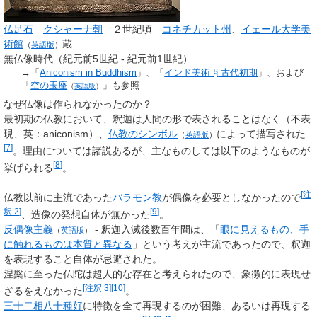
仏足石
クシャーナ朝
２世紀頃
コネチカット州
、
イェール大学美
術館
蔵
（
英語版
）
無仏像時代（紀元前5世紀 - 紀元前1世紀）
→「
Aniconism in Buddhism
」、「
インド美術 §
古代初期
」、および
「
空の玉座
」も参照
（
英語版
）
なぜ仏像は作られなかったのか？
最初期の仏教において、釈迦は人間の形で表されることはなく（不表
現、英：aniconism）、
仏教のシンボル
によって描写された
（
英語版
）
[
7
]
。理由については諸説あるが、主なものしては以下のようなものが
[
8
]
挙げられる
。
[
注
仏教以前に主流であった
バラモン教
が偶像を必要としなかったので
釈 2
]
[
9
]
、造像の発想自体が無かった
。
反偶像主義
- 釈迦入滅後数百年間は、「
眼に見えるもの、手
（
英語版
）
に触れるものは本質と異なる
」という考えが主流であったので、釈迦
を表現すること自体が忌避された。
涅槃に至った仏陀は超人的な存在と考えられたので、象徴的に表現せ
[
注釈 3
]
[
10
]
ざるをえなかった
。
三十二相八十種好
に特徴を全て再現するのが困難、あるいは再現する