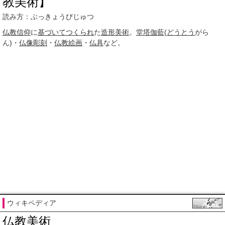
教美術】
読み方：ぶっきょうびじゅつ
仏教
信仰
に
基づいて
つくられ
た
造形美術
。
堂塔
伽藍
(
どうとう
がら
ん)・
仏像彫刻
・
仏教絵画
・
仏具
など。
ウィキペディア
仏教美術