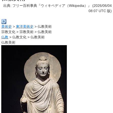
出典: フリー百科事典『ウィキペディア（Wikipedia）』 (2026/06/04
08:07 UTC 版)
美術史
>
東洋美術史
>
仏教美術
宗教文化
>
宗教美術
>
仏教美術
仏教
>
仏教文化
>
仏教美術
仏教美術