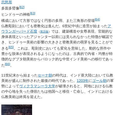
忿怒形
[
62
]
多面多臂像
[
63
]
ヒンドゥーの神格
[
64
]
構成において方形ではなく円形の多用、また三角形の登場
仏教彫刻においても密教化は進んだ。6世紀中頃に造営が始まった
ア
ウランガーバード石窟
では、建築構造や女尊表現、官能的な
（
英語版
）
身体表現といったアジャンター以前には見られなかった特徴が確認で
き、ヒンドゥー美術の影響の大きさと密教美術の萌芽を見ることがで
[
65
]
きる
。これは、彫刻史においても変化を意味した。動的な所作や
豊かな肢体が表現されるようになったのは、古典的で内省・均整が特
徴的なグプタ朝美術からバロック的な中世インド美術への移行であっ
[
66
]
た
。
11世紀末から始まった
セーナ朝
の時代は、インド亜大陸において仏教
美術が盛んに制作された最後の時代であった。
1203年
に
ゴール朝
の軍
勢によって
ヴィクラマシーラ大学
が破壊されると、同地における仏教
の中心地を失った僧侶たちは他国へと移住・亡命し、インドにおける
仏教美術は終焉を迎えた。