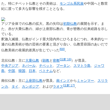
た。特にチベット仏教とその美術は、
モンゴル系民族
や中国へと数世
紀に渡って多大な影響を残すこととなる。
アジア全体での仏教の拡大。黒の矢印は
初期仏教
の展開を示す。ま
た、赤が大乗仏教の、緑が上座部仏教の、青が密教の伝来経路を示し
ている。
釈迦入滅後、仏教がインド亜大陸内外にひろまるにつれ、本来的な一
連の仏教美術が他の芸術の要素と混ざり合い、仏教受容国のあいだで
[
68
]
仏教美術の発展的差異が生じていった
。
[
注釈 16
]
北伝仏教
：主に
大乗仏教
（
顕教
と
密教
）が普及。
中央アジア
、
ネパール
、
チベット
、
ブータン
、
スマトラ島
、
ジャワ
島
、
中国
、
韓国
、
日本
、
ベトナム
など。
南伝仏教
：主に
上座部仏教
が普及。
南インド
から
ミャンマー
、
スリラ
[
注釈 17
]
ンカ
、
タイ
、
カンボジア
、および
ラオス
。