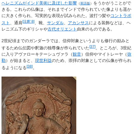
ヘレニズムがインド美術に及ぼした影響
をうかがうことがで
（
英語版
）
きる。これらの仏像は、それまでインドで作られていた像よりも遥か
に大きく作られ、写実的な表現が試みられた。波打つ髪や
コントラポ
[
注釈 8
]
スト
、通肩
、靴、
サンダル
、
アカンサス
による装飾などは、ヘ
レニズム下のギリシャや
古代オリエント
由来のものである。
2世紀頃までのガンダーラでは、信仰対象というよりも修行の励みと
[
37
]
するため仏伝図や釈迦の独尊像が作られていた
。ところが、3世紀
に入りアヴァローキテーシュヴァラ（
観音
）信仰やマイトレーヤ（
弥
勒
）が始まると、
現世利益
のため、崇拝の対象としての仏像が作られ
[
38
]
るようになる
。