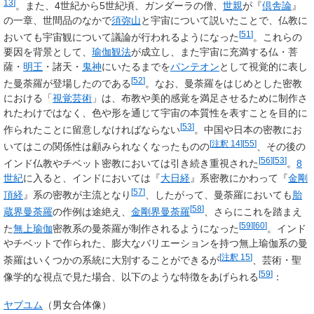
13
]
。また、4世紀から5世紀頃、ガンダーラの僧、
世親
が『
倶舎論
』
の一章、世間品のなかで
須弥山
と宇宙について説いたことで、仏教に
[
51
]
おいても宇宙観について議論が行われるようになった
。これらの
要因を背景として、
瑜伽観法
が成立し、また宇宙に充満する仏・菩
薩・
明王
・諸天・
鬼神
にいたるまでを
パンテオン
として視覚的に表し
[
52
]
た曼荼羅が登場したのである
。なお、曼荼羅をはじめとした密教
における「
視覚芸術
」は、布教や美的感覚を満足させるために制作さ
れたわけではなく、色や形を通じて宇宙の本質性を表すことを目的に
[
53
]
作られたことに留意しなければならない
。中国や日本の密教にお
[
注釈 14
]
[
55
]
いてはこの関係性は顧みられなくなったものの
、その後の
[
56
]
[
53
]
インド仏教やチベット密教においては引き続き重視された
。
8
世紀
に入ると、インドにおいては『
大日経
』系密教にかわって『
金剛
[
57
]
頂経
』系の密教が主流となり
、したがって、曼荼羅においても
胎
[
58
]
蔵界曼荼羅
の作例は途絶え、
金剛界曼荼羅
、さらにこれを踏まえ
[
59
]
[
60
]
た
無上瑜伽
密教系の曼荼羅が制作されるようになった
。インド
やチベットで作られた、膨大なバリエーションを持つ無上瑜伽系の曼
[
注釈 15
]
荼羅はいくつかの系統に大別することができるが
、芸術・聖
[
59
]
像学的な視点で見た場合、以下のような特徴をあげられる
：
ヤブユム
（男女合体像）