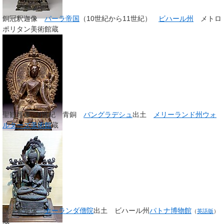
銅冠釈迦像
パーラ帝国
（10世紀から11世紀）
ビハール州
メトロ
ポリタン美術館蔵
聖観音像 9世紀 青銅
バングラデシュ
出土
メリーランド州
ウォ
ルターズ美術館
蔵
説法釈迦像
ナーランダ僧院
出土 ビハール州
パトナ博物館
（
英語版
）
蔵