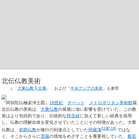
北伝仏教美術
→「
大乗仏教 §
伝播
」、および「
中央アジアの美術
」も参照
『阿弥陀仏極楽浄土図』
18世紀
チベット
メトロポリタン美術館
蔵
北伝仏教の美術は、
大乗仏教
の発展に強い影響を受けていた。この教
派はより包括的であり、伝統的な
阿含経
に加えて新しい経典を採用
し、仏教の理解自体を変化させていたことにその特徴があった。大乗
[
注釈 18
]
仏教は、
初期仏教
が修行の到達点としていた
阿羅漢
ではな
く、そこからさらに
菩薩
の境地をめざすことを重要視していた。
般若