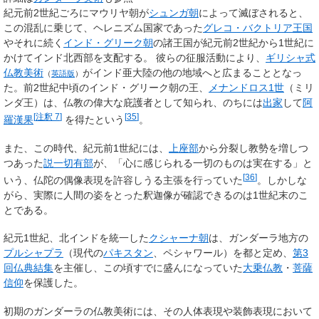
紀元前2世紀ごろにマウリヤ朝が
シュンガ朝
によって滅ぼされると、
この混乱に乗じて、ヘレニズム国家であった
グレコ・バクトリア王国
やそれに続く
インド・グリーク朝
の諸王国が紀元前2世紀から1世紀に
かけてインド北西部を支配する。 彼らの征服活動により、
ギリシャ式
仏教美術
がインド亜大陸の他の地域へと広まることとなっ
（
英語版
）
た。前2世紀中頃のインド・グリーク朝の王、
メナンドロス1世
（ミリ
ンダ王）は、仏教の偉大な庇護者として知られ、のちには
出家
して
阿
[
注釈 7
]
[
35
]
羅漢果
を得たという
。
また、この時代、紀元前1世紀には、
上座部
から分裂し教勢を増しつ
つあった
説一切有部
が、「心に感じられる一切のものは実在する」と
[
36
]
いう、仏陀の偶像表現を許容しうる主張を行っていた
。しかしな
がら、実際に人間の姿をとった釈迦像が確認できるのは1世紀末のこ
とである。
紀元1世紀、北インドを統一した
クシャーナ朝
は、ガンダーラ地方の
プルシャプラ
（現代の
パキスタン
、ペシャワール）を都と定め、
第3
回仏典結集
を主催し、この頃すでに盛んになっていた
大乗仏教
・
菩薩
信仰
を保護した。
初期のガンダーラの仏教美術には、その人体表現や装飾表現において