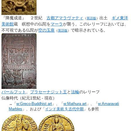
『降魔成道』 ２世紀
古都アマラヴァティ
出土
ギメ東洋
（
英語版
）
美術館
蔵 瞑想中の仏陀を
マーラ
が襲う。このレリーフにおいては、
不可視である仏陀が
空の玉座
で暗示されている。
（
英語版
）
バールフット
、
プラセーナジット王
と
法輪
のレリーフ
仏像時代（紀元1世紀 - 現在）
→「
w:Greco-Buddhist art
」、「
w:Mathura art
」、「
w:Amaravati
Marbles
」、および「
インド美術 §
古代中期
」も参照