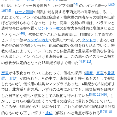
[
44
]
[
注釈
6世紀、ヒンドゥー教を国教としたグプタ朝
の北インド統一と
10
]
[
45
]
、
ローマ帝国
の混乱に端を発する東西交易の退潮が起こる。こ
れによって、インドの仏教は庇護者・檀家層の両者からの援護を以前
ほどは受けられなくなった。また、商業・交易の衰退は、バラモンと
農村地帯に基盤を置く
ヒンドゥー教
の影響力を相対的に増加させるこ
[
46
]
ととなった
。劣勢に立たされた仏教教団は、打開策として既存の
ヒンドゥー教や
ベンガル地方
で勃興しつつあった
タントラ
、あるいは
その他の民間信仰といった、他宗の儀式や習俗を取り込んでいく。密
教の成立によって、インドにおける仏教美術は曼荼羅や動的な仏像を
生み出した。インドにおける密教美術は、この地へのイスラーム勢力
[
注釈 11
]
の侵攻が決定的となった13世紀初頭まで続いた
。
密教
が体系化されていくにあたって、儀礼の採用（
護摩
、
真言
や
曼荼
羅
、
印契
）が図られた。その中で、密教美術と呼べるものとして登場
したものが、儀式用の法具やマンダラであった。4世紀から6世紀頃ま
では、北方系と南方系、いずれの仏教においても、除災招福を目的と
[
注釈 12
]
[
49
]
した日常的な儀礼・慣習としての呪術は行われていた
。し
かし、これらの儀式はあくまで悟りの追求とは目的を別としていた。
ところが、6世紀から7世紀にかけて、これらの呪術の目的は現世利益
[
50
]
[
注釈
的なものから正しい悟り・
成仏
（解脱）へと焦点が移される