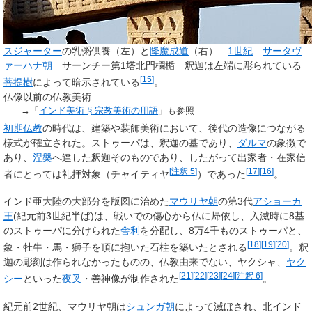
スジャーター
の乳粥供養（左）と
降魔成道
（右）
1世紀
サータヴ
ァーハナ朝
サーンチー第1塔北門欄楯 釈迦は左端に彫られている
[
15
]
菩提樹
によって暗示されている
。
仏像以前の仏教美術
→「
インド美術 §
宗教美術の用語
」も参照
初期仏教
の時代は、建築や装飾美術において、後代の造像につながる
様式が確立された。ストゥーパは、釈迦の墓であり、
ダルマ
の象徴で
あり、
涅槃
へ達した釈迦そのものであり、したがって出家者・在家信
[
注釈 5
]
[
17
]
[
16
]
者にとっては礼拝対象（チャイティヤ
）であった
。
インド亜大陸の大部分を版図に治めた
マウリヤ朝
の第3代
アショーカ
王
(紀元前3世紀半ば)は、戦いでの傷心から仏に帰依し、入滅時に8基
のストゥーパに分けられた
舎利
を分配し、8万4千ものストゥーパと、
[
18
]
[
19
]
[
20
]
象・牡牛・馬・獅子を頂に抱いた石柱を築いたとされる
。釈
迦の彫刻は作られなかったものの、仏教由来でない、ヤクシャ、
ヤク
[
21
]
[
22
]
[
23
]
[
24
]
[
注釈 6
]
シー
といった
夜叉
・善神像が制作された
。
紀元前2世紀、マウリヤ朝は
シュンガ朝
によって滅ぼされ、北インド