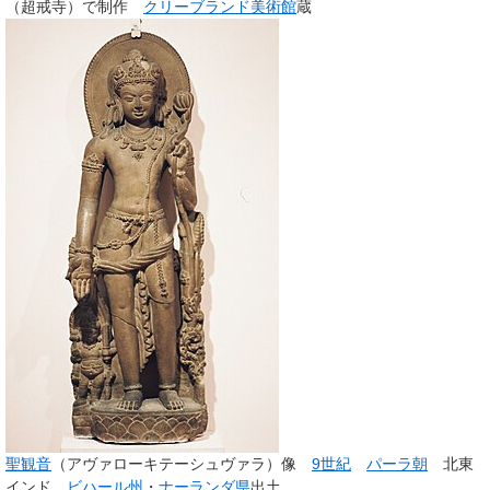
（超戒寺）で制作
クリーブランド美術館
蔵
聖観音
（アヴァローキテーシュヴァラ）像
9世紀
パーラ朝
北東
インド、
ビハール州
・
ナーランダ県
出土