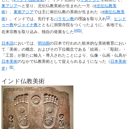
東アジア
へと至り、北伝仏教美術が生まれた一方（
#北伝仏教美
術
）、
東南アジア
では主に南伝仏教の美術が生まれた（
#南伝仏教美
[
3
]
術
）。インドでは、先行する
バラモン教
の理論を取り入れ
、
ヒンド
ゥー教
や
ジャイナ教
とともに洞窟寺院をつくったように、各地でも、
[
4
]
[
5
]
在来宗教を取り込み、独自の発展をした
。
日本語
においては、
明治期
の日本で行われた欧米的な美術教育におい
て「美術」の概念、およびその下位概念である「絵画」・「彫刻」・
「工芸」が新たに輸入・導入されたことにより、仏像・仏画・仏具が
日本美術
のなかで仏教美術として捉えられるようになった（
日本美術
[
6
]
史
）
。
インド仏教美術