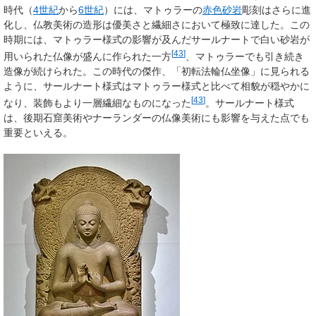
時代（
4世紀
から
6世紀
）には、マトゥラーの
赤色砂岩
彫刻はさらに進
化し、仏教美術の造形は優美さと繊細さにおいて極致に達した。この
時期には、マトゥラー様式の影響が及んだサールナートで白い砂岩が
[
43
]
用いられた仏像が盛んに作られた一方
、マトゥラーでも引き続き
造像が続けられた。この時代の傑作、「初転法輪仏坐像」に見られる
ように、サールナート様式はマトゥラー様式と比べて相貌が穏やかに
[
43
]
なり、装飾もより一層繊細なものになった
。サールナート様式
は、後期石窟美術やナーランダーの仏像美術にも影響を与えた点でも
重要といえる。