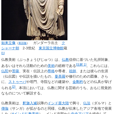
如来立像
ガンダーラ出土
ク
（
英語版
）
シャーナ朝
2-3世紀
東京国立博物館
蔵
[
1
]
仏教美術
（ぶっきょうびじゅつ）は、
仏教
信仰に基づいた礼拝対象、
[
注釈 1
]
あるいはそれら活動のための
美術
の総称である
。これらには、
仏陀
や
菩薩
、実在・伝説上の
尊格
や尊者、
祖師
、または彼らの生涯
（仏伝図）や伝説を描いたもの、
曼荼羅
や修行のための図像、さら
に、
ストゥーパ
や塔門、寺院などの建築や、
金剛杵
などの仏具が挙げ
[
2
]
られる
。本項においては、仏教に関する芸術のうち、おもに視覚的
なものについて解説する。
仏教美術は、
釈迦
入滅
以降の
インド亜大陸
で興り、
仏法
（ダルマ）と
僧伽
（サンガ）が拡がるのと同様、仏教が伝来したアジア各地で発展
した（
#インド仏教美術
）。インド北部から
中央アジア
を経由して、