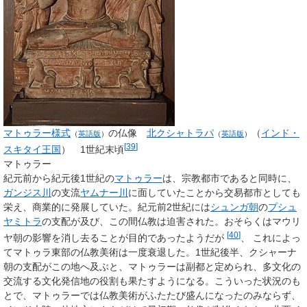
マトゥラー様式
の仏像
北クシャトラパ
（
インド・
（
英語版
）
（
英語版
）
[
39
]
スキタイ王国
） 1世紀末頃
マトゥラー
紀元前から紀元後1世紀の
マトゥラー
は、宗教都市であると同時に、
ガンジス川
の支流
ヤムナー川
に面していたことから交易都市としても
栄え、商業的に発展していた。紀元前2世紀には
シュンガ朝
の
プシュ
ヤミトラ
の支配が及び、この間仏教は迫害された。おそらくはマウリ
[
40
]
ヤ朝の影響を消し去ることが目的であったようだが
、 これによっ
てマトゥラ東部の仏教美術は一度衰退した。1世紀後半、クシャーナ
朝の支配がこの地へ及ぶと、マトゥラーは副都と定められ、多文化の
交流する文化発信地の役割も果たすようになる。こういった状況のも
とで、マトゥラーでは仏教美術がふたたび盛んになったのみならず、