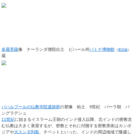
多羅菩薩
像 ナーランダ僧院出土 ビハール州
パトナ博物館
（
英語版
）
蔵
パハルプールの仏教寺院遺跡群
の塑像 粘土 9世紀 パーラ朝 バ
ングラデシュ
11世紀
に始まるイスラーム王朝のインド侵入以降、北インドの密教含
む仏教は大きく衰退するが、密教とそれに付随する密教美術はカンボ
ジアや
大スンダ列島
、チベットといった、インドの周辺地域で隆盛し