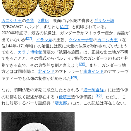
カニシカ王
の
金貨
2世紀
裏面には仏陀の肖像と
ギリシャ語
で"ΒΟΔΔΟ"（ボッド、すなわち
仏陀
）と刻印されている。
2020年時点で、最古の仏像は、ガンダーラかマトゥラー産か、結論が
[
27
]
出ていないが
、
イラン系
の王朝、
クシャーナ朝
の
カニシカ王
（在
位144年-171年頃）の治世には既に大量の仏像が制作されていたよう
である。
カラチ博物館
所蔵の『祇園布施図』は、正確な出土地が不明
であることと、その様式からパルティア時代のガンダーラのものと判
[
28
]
別できる点で、その典型的な例と言えよう
。また、ガンダーラ地
方とほぼ同時期に、
北インド
のマトゥラーと
南東インド
のアマラーヴ
[
29
]
ァティーでも仏像の制作が始められた
。
なお、初期仏教の末期に成立したとされる『
増一阿含経
』には造仏像
[
30
]
の功徳を説く記述が存在する（
優填王
造仏像伝説）
。ただし、こ
れに対応するパーリ語経典『
増支部
』には、この記述は存在しない。