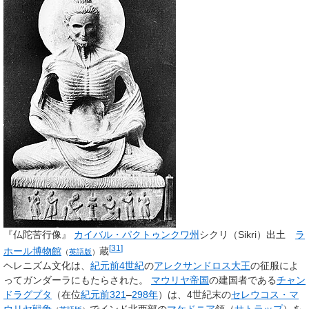
『仏陀苦行像』
カイバル・パクトゥンクワ州
シクリ（Sikri）出土
ラ
[
31
]
ホール博物館
蔵
（
英語版
）
ヘレニズム文化は、
紀元前4世紀
の
アレクサンドロス大王
の征服によ
ってガンダーラにもたらされた。
マウリヤ帝国
の建国者である
チャン
ドラグプタ
（在位
紀元前321
–
298年
）は、4世紀末の
セレウコス・マ
ウリヤ戦争
でインド北西部の
マケドニア
領（
サトラップ
）を