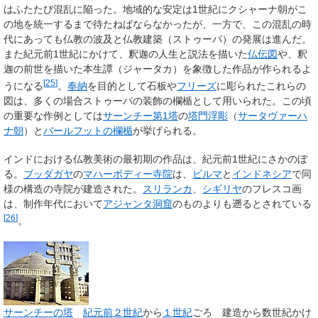
はふたたび混乱に陥った。地域的な安定は1世紀にクシャーナ朝がこ
の地を統一するまで待たねばならなかったが、一方で、この混乱の時
代にあっても仏教の波及と仏教建築（ストゥーパ）の発展は進んだ。
また紀元前1世紀にかけて、釈迦の人生と説法を描いた
仏伝図
や、釈
迦の前世を描いた本生譚（ジャータカ）を象徴した作品が作られるよ
[
25
]
うになる
。
奉納
を目的として石板や
フリーズ
に彫られたこれらの
図は、多くの場合ストゥーパの装飾の欄楯として用いられた。この頃
の重要な作例としては
サーンチー第1塔
の
塔門浮彫
（
サータヴァーハ
ナ朝
）と
バールフットの欄楯
が挙げられる。
インドにおける仏教美術の最初期の作品は、紀元前1世紀にさかのぼ
る。
ブッダガヤ
の
マハーボディー寺院
は、
ビルマ
と
インドネシア
で同
様の構造の寺院が建造された。
スリランカ
、
シギリヤ
のフレスコ画
は、制作年代において
アジャンタ洞窟
のものよりも遡るとされている
[
26
]
。
サーンチーの塔
紀元前２世紀
から
１世紀
ごろ 建造から数世紀かけ