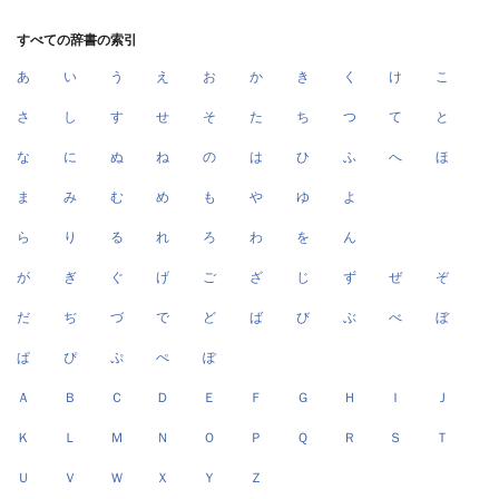
すべての辞書の索引
あ
い
う
え
お
か
き
く
け
こ
さ
し
す
せ
そ
た
ち
つ
て
と
な
に
ぬ
ね
の
は
ひ
ふ
へ
ほ
ま
み
む
め
も
や
ゆ
よ
ら
り
る
れ
ろ
わ
を
ん
が
ぎ
ぐ
げ
ご
ざ
じ
ず
ぜ
ぞ
だ
ぢ
づ
で
ど
ば
び
ぶ
べ
ぼ
ぱ
ぴ
ぷ
ぺ
ぽ
Ａ
Ｂ
Ｃ
Ｄ
Ｅ
Ｆ
Ｇ
Ｈ
Ｉ
Ｊ
Ｋ
Ｌ
Ｍ
Ｎ
Ｏ
Ｐ
Ｑ
Ｒ
Ｓ
Ｔ
Ｕ
Ｖ
Ｗ
Ｘ
Ｙ
Ｚ