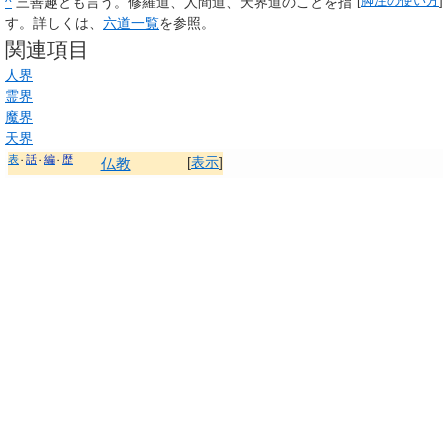
^
三善趣とも言う。修羅道、人間道、天界道のことを指
[
脚注の使い方
]
す。詳しくは、
六道一覧
を参照。
関連項目
人界
霊界
魔界
天界
表
話
編
歴
[
表示
]
仏教